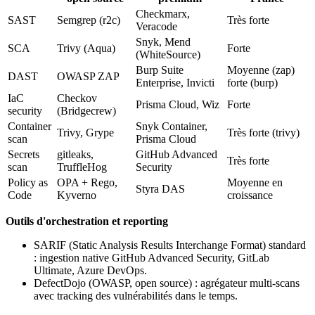
Checkmarx,
SAST
Semgrep (r2c)
Très forte
Veracode
Snyk, Mend
SCA
Trivy (Aqua)
Forte
(WhiteSource)
Burp Suite
Moyenne (zap)
DAST
OWASP ZAP
Enterprise, Invicti
forte (burp)
IaC
Checkov
Prisma Cloud, Wiz
Forte
security
(Bridgecrew)
Container
Snyk Container,
Trivy, Grype
Très forte (trivy)
scan
Prisma Cloud
Secrets
gitleaks,
GitHub Advanced
Très forte
scan
TruffleHog
Security
Policy as
OPA + Rego,
Moyenne en
Styra DAS
Code
Kyverno
croissance
Outils d'orchestration et reporting
SARIF (Static Analysis Results Interchange Format) standard
: ingestion native GitHub Advanced Security, GitLab
Ultimate, Azure DevOps.
DefectDojo (OWASP, open source) : agrégateur multi-scans
avec tracking des vulnérabilités dans le temps.