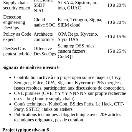
Supply chain
SLSA 4, Sigstore, in-
SSDF
+10 à 20 %
security expert
toto, GUAC
NIST
Detection
Cloud
Falco, Tetragon, Sigma,
engineering
+10 à 20 %
native SOC
SIEM cloud
DevOps
Policy as Code
Architecte
OPA Rego, Kyverno,
+10 à 15 %
expert
conformité
Styra DAS
Semgrep OSS rules,
DevSecOps
Offensive
custom fuzzers,
+15 à 25 %
pentest hybride
DevSecOps
CodeQL
Signaux de maîtrise niveau 6
Contribution active à un projet open source majeur (Trivy,
Semgrep, Falco, OPA, Sigstore, Kyverno) : PRs mergées,
issues résolues, participation aux discussions de conception.
CVE publiées (CVE-YYYY-NNNNN sur propre recherche
ou via bug bounty supply chain).
Confs techniques (KubeCon, BSides Paris, Le Hack, CTF-
Party, SSTIC) : talks ou ateliers.
Publications techniques : blog technique avec 20+ articles
techniques originaux, pas de curation.
Projet typique niveau 6