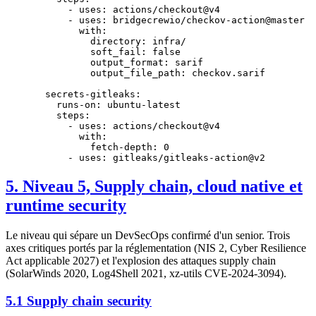
      - 
uses
: 
actions/checkout@v4
      - 
uses
: 
bridgecrewio/checkov-action@master
        with
:
          directory
: 
infra/
          soft_fail
: 
false
          output_format
: 
sarif
          output_file_path
: 
checkov.sarif
  secrets-gitleaks
:
    runs-on
: 
ubuntu-latest
    steps
:
      - 
uses
: 
actions/checkout@v4
        with
:
          fetch-depth
: 
0
      - 
uses
: 
gitleaks/gitleaks-action@v2
5. Niveau 5, Supply chain, cloud native et
runtime security
Le niveau qui sépare un DevSecOps confirmé d'un senior. Trois
axes critiques portés par la réglementation (NIS 2, Cyber Resilience
Act applicable 2027) et l'explosion des attaques supply chain
(SolarWinds 2020, Log4Shell 2021, xz-utils CVE-2024-3094).
5.1 Supply chain security