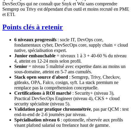
DevSecOps qui ne connaît que Snyk et Wiz sans comprendre
Semgrep ou Trivy est dépendant d'un outil et moins recruté en PME
et ETI.
Points clés à retenir
6 niveaux progressifs
: socle IT, DevOps core,
fondamentaux cyber, DevSecOps core, supply chain + cloud
native, spécialisation expert.
Junior embauchable
= niveaux 1 à 3 + 40-60 % du niveau
4, atteint en 12-24 mois selon profil.
Senior
= niveau 5 maîtrisé avec expertise dans au moins un
sous-domaine, atteint en 5-7 ans cumulés.
Stack open source d'abord
: Semgrep, Trivy, Checkov,
gitleaks, OPA, Falco, cosign, syft. La stack premium ne
remplace pas la compréhension conceptuelle.
Certifications à ROI marché
: Security+ (niveau 3),
Practical DevSecOps Engineer (niveau 4), CKS + cloud
security spécialiste (niveau 5).
Validation par pratique chronométrée
, pas par QCM : test
end-to-end de 2-6 journées par niveau.
Spécialisation niveau 6
: optionnelle, réservée aux profils
visant plafond salarial ou freelance haut de gamme.