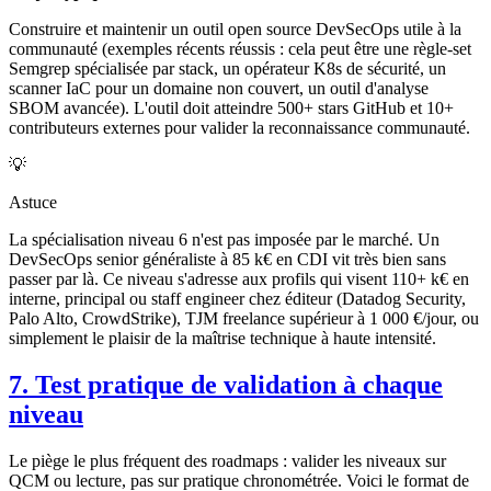
Construire et maintenir un outil open source DevSecOps utile à la
communauté (exemples récents réussis : cela peut être une règle-set
Semgrep spécialisée par stack, un opérateur K8s de sécurité, un
scanner IaC pour un domaine non couvert, un outil d'analyse
SBOM avancée). L'outil doit atteindre 500+ stars GitHub et 10+
contributeurs externes pour valider la reconnaissance communauté.
💡
Astuce
La spécialisation niveau 6 n'est pas imposée par le marché. Un
DevSecOps senior généraliste à 85 k€ en CDI vit très bien sans
passer par là. Ce niveau s'adresse aux profils qui visent 110+ k€ en
interne, principal ou staff engineer chez éditeur (Datadog Security,
Palo Alto, CrowdStrike), TJM freelance supérieur à 1 000 €/jour, ou
simplement le plaisir de la maîtrise technique à haute intensité.
7. Test pratique de validation à chaque
niveau
Le piège le plus fréquent des roadmaps : valider les niveaux sur
QCM ou lecture, pas sur pratique chronométrée. Voici le format de