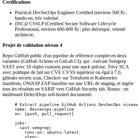
Certifications
Practical DevSecOps Engineer Certified (environ 500 $) :
hands-on, très valorisé.
(ISC)2 CSSLP (Certified Secure Software Lifecycle
Professional, environ 600-800 $) : plus théorique, orienté
architecte.
Projet de validation niveau 4
Repo GitHub public d'un pipeline de référence complet en deux
variantes (GitHub Actions et GitLab CI), qui : exécute Semgrep
SAST avec 10 règles customs pour une stack précise, Trivy SCA
avec politique de fail sur CVE CVSS supérieur ou égal à 7.0,
gitleaks secrets scan, Checkov sur Terraform et Kubernetes
manifests, OWASP ZAP baseline sur une URL de staging, et ingère
tous les résultats en SARIF vers GitHub Security tab. Bonus : un
dashboard DefectDojo self-hosted documenté.
# Extrait pipeline GitHub Actions DevSecOps niveau
name
: 
devsecops-pipeline
on
: [
push
, 
pull_request
]
jobs
:
  sast-semgrep
:
    runs-on
: 
ubuntu-latest
    steps
: