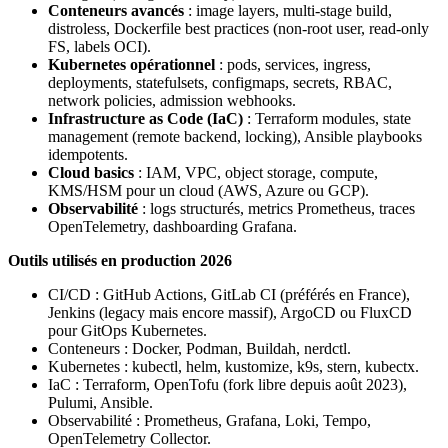
Conteneurs avancés
: image layers, multi-stage build,
distroless, Dockerfile best practices (non-root user, read-only
FS, labels OCI).
Kubernetes opérationnel
: pods, services, ingress,
deployments, statefulsets, configmaps, secrets, RBAC,
network policies, admission webhooks.
Infrastructure as Code (IaC)
: Terraform modules, state
management (remote backend, locking), Ansible playbooks
idempotents.
Cloud basics
: IAM, VPC, object storage, compute,
KMS/HSM pour un cloud (AWS, Azure ou GCP).
Observabilité
: logs structurés, metrics Prometheus, traces
OpenTelemetry, dashboarding Grafana.
Outils utilisés en production 2026
CI/CD : GitHub Actions, GitLab CI (préférés en France),
Jenkins (legacy mais encore massif), ArgoCD ou FluxCD
pour GitOps Kubernetes.
Conteneurs : Docker, Podman, Buildah, nerdctl.
Kubernetes : kubectl, helm, kustomize, k9s, stern, kubectx.
IaC : Terraform, OpenTofu (fork libre depuis août 2023),
Pulumi, Ansible.
Observabilité : Prometheus, Grafana, Loki, Tempo,
OpenTelemetry Collector.