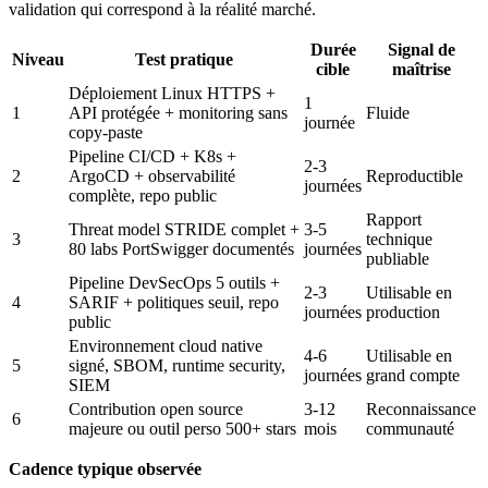
validation qui correspond à la réalité marché.
Durée
Signal de
Niveau
Test pratique
cible
maîtrise
Déploiement Linux HTTPS +
1
1
API protégée + monitoring sans
Fluide
journée
copy-paste
Pipeline CI/CD + K8s +
2-3
2
ArgoCD + observabilité
Reproductible
journées
complète, repo public
Rapport
Threat model STRIDE complet +
3-5
3
technique
80 labs PortSwigger documentés
journées
publiable
Pipeline DevSecOps 5 outils +
2-3
Utilisable en
4
SARIF + politiques seuil, repo
journées
production
public
Environnement cloud native
4-6
Utilisable en
5
signé, SBOM, runtime security,
journées
grand compte
SIEM
Contribution open source
3-12
Reconnaissance
6
majeure ou outil perso 500+ stars
mois
communauté
Cadence typique observée