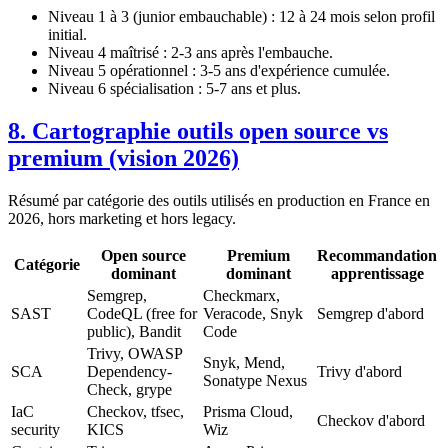
Niveau 1 à 3 (junior embauchable) : 12 à 24 mois selon profil
initial.
Niveau 4 maîtrisé : 2-3 ans après l'embauche.
Niveau 5 opérationnel : 3-5 ans d'expérience cumulée.
Niveau 6 spécialisation : 5-7 ans et plus.
8. Cartographie outils open source vs
premium (vision 2026)
Résumé par catégorie des outils utilisés en production en France en
2026, hors marketing et hors legacy.
Open source
Premium
Recommandation
Catégorie
dominant
dominant
apprentissage
Semgrep,
Checkmarx,
SAST
CodeQL (free for
Veracode, Snyk
Semgrep d'abord
public), Bandit
Code
Trivy, OWASP
Snyk, Mend,
SCA
Dependency-
Trivy d'abord
Sonatype Nexus
Check, grype
IaC
Checkov, tfsec,
Prisma Cloud,
Checkov d'abord
security
KICS
Wiz