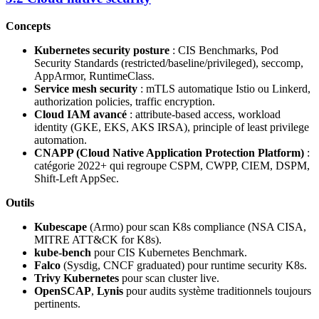
Concepts
Kubernetes security posture
: CIS Benchmarks, Pod
Security Standards (restricted/baseline/privileged), seccomp,
AppArmor, RuntimeClass.
Service mesh security
: mTLS automatique Istio ou Linkerd,
authorization policies, traffic encryption.
Cloud IAM avancé
: attribute-based access, workload
identity (GKE, EKS, AKS IRSA), principle of least privilege
automation.
CNAPP (Cloud Native Application Protection Platform)
:
catégorie 2022+ qui regroupe CSPM, CWPP, CIEM, DSPM,
Shift-Left AppSec.
Outils
Kubescape
(Armo) pour scan K8s compliance (NSA CISA,
MITRE ATT&CK for K8s).
kube-bench
pour CIS Kubernetes Benchmark.
Falco
(Sysdig, CNCF graduated) pour runtime security K8s.
Trivy Kubernetes
pour scan cluster live.
OpenSCAP
,
Lynis
pour audits système traditionnels toujours
pertinents.