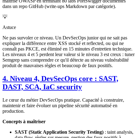
maîtrise OWASP en terminant 80 labs PortSwigger documentés
dans un repo GitHub (write-ups Markdown par catégorie).
💡
Astuce
Ne pas survoler ce niveau. Un DevSecOps junior qui ne sait pas
expliquer la différence entre XSS stocké et reflected, ou qui ne
connaît pas PKCE, est éliminé en 15 minutes d'entretien technique.
Les niveaux 4 et 5 perdent leur valeur si le niveau 3 est creux : tuner
Semgrep sans comprendre ce qu'il détecte au niveau vulnérabilité
produit de mauvaises règles et beaucoup de faux positifs.
4. Niveau 4, DevSecOps core : SAST,
DAST, SCA, IaC security
Le cœur du métier DevSecOps pratique. Capacité à construire,
maintenir et faire évoluer un pipeline sécurité automatisé en
production.
Concepts à maîtriser
SAST (Static Application Security Testing)
: taint analysis,
data flow, règles sur mesure, gestion des faux positifs à