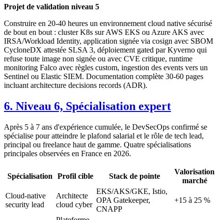
Projet de validation niveau 5
Construire en 20-40 heures un environnement cloud native sécurisé
de bout en bout : cluster K8s sur AWS EKS ou Azure AKS avec
IRSA/Workload Identity, application signée via cosign avec SBOM
CycloneDX attestée SLSA 3, déploiement gated par Kyverno qui
refuse toute image non signée ou avec CVE critique, runtime
monitoring Falco avec règles custom, ingestion des events vers un
Sentinel ou Elastic SIEM. Documentation complète 30-60 pages
incluant architecture decisions records (ADR).
6. Niveau 6, Spécialisation expert
Après 5 à 7 ans d'expérience cumulée, le DevSecOps confirmé se
spécialise pour atteindre le plafond salarial et le rôle de tech lead,
principal ou freelance haut de gamme. Quatre spécialisations
principales observées en France en 2026.
Valorisation
Spécialisation
Profil cible
Stack de pointe
marché
EKS/AKS/GKE, Istio,
Cloud-native
Architecte
OPA Gatekeeper,
+15 à 25 %
security lead
cloud cyber
CNAPP
Plateforme