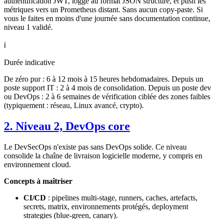
authentification JWT, logge au format JSON structuré, et push les
métriques vers un Prometheus distant. Sans aucun copy-paste. Si
vous le faites en moins d'une journée sans documentation continue,
niveau 1 validé.
ℹ️
Durée indicative
De zéro pur : 6 à 12 mois à 15 heures hebdomadaires. Depuis un
poste support IT : 2 à 4 mois de consolidation. Depuis un poste dev
ou DevOps : 2 à 6 semaines de vérification ciblée des zones faibles
(typiquement : réseau, Linux avancé, crypto).
2. Niveau 2, DevOps core
Le DevSecOps n'existe pas sans DevOps solide. Ce niveau
consolide la chaîne de livraison logicielle moderne, y compris en
environnement cloud.
Concepts à maîtriser
CI/CD
: pipelines multi-stage, runners, caches, artefacts,
secrets, matrix, environnements protégés, deployment
strategies (blue-green, canary).