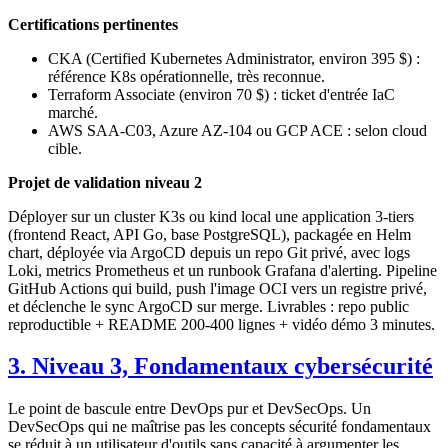
Certifications pertinentes
CKA (Certified Kubernetes Administrator, environ 395 $) :
référence K8s opérationnelle, très reconnue.
Terraform Associate (environ 70 $) : ticket d'entrée IaC
marché.
AWS SAA-C03, Azure AZ-104 ou GCP ACE : selon cloud
cible.
Projet de validation niveau 2
Déployer sur un cluster K3s ou kind local une application 3-tiers
(frontend React, API Go, base PostgreSQL), packagée en Helm
chart, déployée via ArgoCD depuis un repo Git privé, avec logs
Loki, metrics Prometheus et un runbook Grafana d'alerting. Pipeline
GitHub Actions qui build, push l'image OCI vers un registre privé,
et déclenche le sync ArgoCD sur merge. Livrables : repo public
reproductible + README 200-400 lignes + vidéo démo 3 minutes.
3. Niveau 3, Fondamentaux cybersécurité
Le point de bascule entre DevOps pur et DevSecOps. Un
DevSecOps qui ne maîtrise pas les concepts sécurité fondamentaux
se réduit à un utilisateur d'outils sans capacité à argumenter les