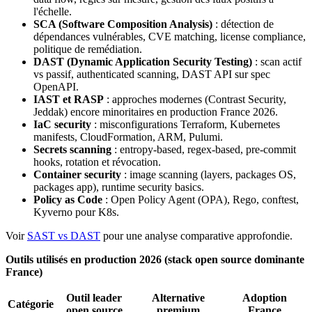
l'échelle.
SCA (Software Composition Analysis)
: détection de
dépendances vulnérables, CVE matching, license compliance,
politique de remédiation.
DAST (Dynamic Application Security Testing)
: scan actif
vs passif, authenticated scanning, DAST API sur spec
OpenAPI.
IAST et RASP
: approches modernes (Contrast Security,
Jeddak) encore minoritaires en production France 2026.
IaC security
: misconfigurations Terraform, Kubernetes
manifests, CloudFormation, ARM, Pulumi.
Secrets scanning
: entropy-based, regex-based, pre-commit
hooks, rotation et révocation.
Container security
: image scanning (layers, packages OS,
packages app), runtime security basics.
Policy as Code
: Open Policy Agent (OPA), Rego, conftest,
Kyverno pour K8s.
Voir
SAST vs DAST
pour une analyse comparative approfondie.
Outils utilisés en production 2026 (stack open source dominante
France)
Outil leader
Alternative
Adoption
Catégorie
open source
premium
France