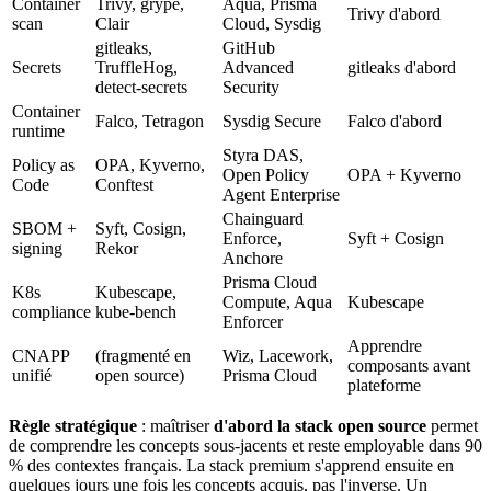
Container
Trivy, grype,
Aqua, Prisma
Trivy d'abord
scan
Clair
Cloud, Sysdig
gitleaks,
GitHub
Secrets
TruffleHog,
Advanced
gitleaks d'abord
detect-secrets
Security
Container
Falco, Tetragon
Sysdig Secure
Falco d'abord
runtime
Styra DAS,
Policy as
OPA, Kyverno,
Open Policy
OPA + Kyverno
Code
Conftest
Agent Enterprise
Chainguard
SBOM +
Syft, Cosign,
Enforce,
Syft + Cosign
signing
Rekor
Anchore
Prisma Cloud
K8s
Kubescape,
Compute, Aqua
Kubescape
compliance
kube-bench
Enforcer
Apprendre
CNAPP
(fragmenté en
Wiz, Lacework,
composants avant
unifié
open source)
Prisma Cloud
plateforme
Règle stratégique
: maîtriser
d'abord la stack open source
permet
de comprendre les concepts sous-jacents et reste employable dans 90
% des contextes français. La stack premium s'apprend ensuite en
quelques jours une fois les concepts acquis, pas l'inverse. Un