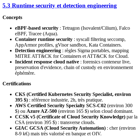
5.3 Runtime security et detection engineering
Concepts
eBPF-based security
: Tetragon (Isovalent/Cilium), Falco
eBPF, Tracee (Aqua).
Container runtime security
: syscall filtering seccomp,
AppArmor profiles, gVisor sandbox, Kata Containers.
Detection engineering
: règles Sigma portables, mapping
MITRE ATT&CK for Containers et ATT&CK for Cloud.
Incident response cloud native
: forensics conteneur live,
preservation d'evidence, chain of custody en environnement
éphémère.
Certifications
CKS (Certified Kubernetes Security Specialist, environ
395 $)
: référence industrie, 2h, très pratique.
AWS Certified Security Specialty SCS-C02
(environ 300
$) ou
Azure AZ-500
(environ 165 $) selon cloud dominant.
CCSK v5 (Certificate of Cloud Security Knowledge)
par la
CSA (environ 395 $) : transverse clouds.
GIAC GCSA (Cloud Security Automation)
: cher (environ
8-9 k€) mais très valorisé en banque et OIV.