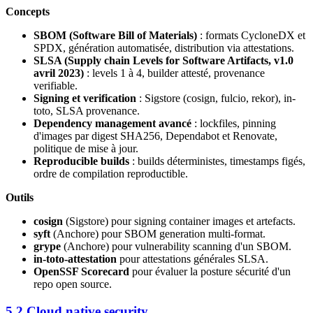
Concepts
SBOM (Software Bill of Materials)
: formats CycloneDX et
SPDX, génération automatisée, distribution via attestations.
SLSA (Supply chain Levels for Software Artifacts, v1.0
avril 2023)
: levels 1 à 4, builder attesté, provenance
verifiable.
Signing et verification
: Sigstore (cosign, fulcio, rekor), in-
toto, SLSA provenance.
Dependency management avancé
: lockfiles, pinning
d'images par digest SHA256, Dependabot et Renovate,
politique de mise à jour.
Reproducible builds
: builds déterministes, timestamps figés,
ordre de compilation reproductible.
Outils
cosign
(Sigstore) pour signing container images et artefacts.
syft
(Anchore) pour SBOM generation multi-format.
grype
(Anchore) pour vulnerability scanning d'un SBOM.
in-toto-attestation
pour attestations générales SLSA.
OpenSSF Scorecard
pour évaluer la posture sécurité d'un
repo open source.
5.2 Cloud native security