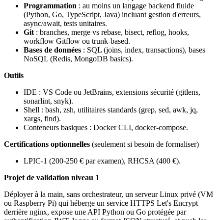
Programmation
: au moins un langage backend fluide
(Python, Go, TypeScript, Java) incluant gestion d'erreurs,
async/await, tests unitaires.
Git
: branches, merge vs rebase, bisect, reflog, hooks,
workflow Gitflow ou trunk-based.
Bases de données
: SQL (joins, index, transactions), bases
NoSQL (Redis, MongoDB basics).
Outils
IDE : VS Code ou JetBrains, extensions sécurité (gitlens,
sonarlint, snyk).
Shell : bash, zsh, utilitaires standards (grep, sed, awk, jq,
xargs, find).
Conteneurs basiques : Docker CLI, docker-compose.
Certifications optionnelles
(seulement si besoin de formaliser)
LPIC-1 (200-250 € par examen), RHCSA (400 €).
Projet de validation niveau 1
Déployer à la main, sans orchestrateur, un serveur Linux privé (VM
ou Raspberry Pi) qui héberge un service HTTPS Let's Encrypt
derrière nginx, expose une API Python ou Go protégée par