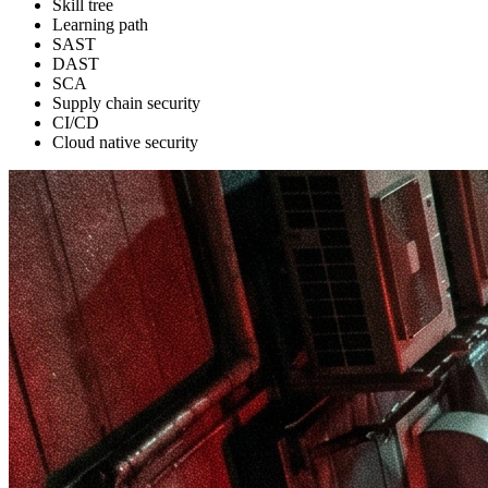
Skill tree
Learning path
SAST
DAST
SCA
Supply chain security
CI/CD
Cloud native security