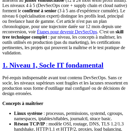
amènent au
junior embauchable
(12 à 24 mois selon profil initial).
Les niveaux 4 à 5 (DevSecOps core + supply chain et cloud native)
forment le
confirmé à senior
(3 à 5 ans d'expérience cumulée). Le
niveau 6 (spécialisation expert) distingue les profils lead, principal
ou freelance haut de gamme. Cet article n'est pas un plan
chronologique, pour une trajectoire datée sur 12 mois depuis une
reconversion, voir
Étapes pour devenir DevSecOps
. C'est un
skill
tree technique complet
: par niveau, les concepts à maîtriser, les
outils utilisés en production (pas du marketing), les certifications
pertinentes, les projets qui prouvent la maîtrise et le test pratique de
validation.
1. Niveau 1, Socle IT fondamental
Pré-requis indispensable avant tout contenu DevSecOps. Sans ce
socle, les niveaux supérieurs sont fragiles et les lacunes ressortent en
production sous forme d'outillage mal configuré ou de décisions de
design erronées.
Concepts à maîtriser
Linux système
: processus, permissions, systemd, cgroups,
namespaces, iptables/nftables, journalctl, strace basic.
Réseau TCP/IP
: modèle OSI, routage, DNS, TLS 1.2/1.3
handshake, HTTP/1.1 et HTTP/2, proxies, load balancing.