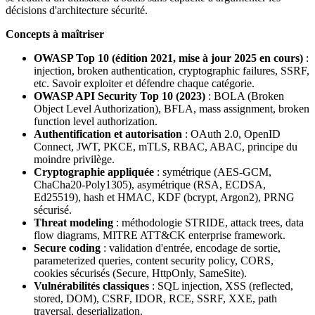
décisions d'architecture sécurité.
Concepts à maîtriser
OWASP Top 10 (édition 2021, mise à jour 2025 en cours)
:
injection, broken authentication, cryptographic failures, SSRF,
etc. Savoir exploiter et défendre chaque catégorie.
OWASP API Security Top 10 (2023)
: BOLA (Broken
Object Level Authorization), BFLA, mass assignment, broken
function level authorization.
Authentification et autorisation
: OAuth 2.0, OpenID
Connect, JWT, PKCE, mTLS, RBAC, ABAC, principe du
moindre privilège.
Cryptographie appliquée
: symétrique (AES-GCM,
ChaCha20-Poly1305), asymétrique (RSA, ECDSA,
Ed25519), hash et HMAC, KDF (bcrypt, Argon2), PRNG
sécurisé.
Threat modeling
: méthodologie STRIDE, attack trees, data
flow diagrams, MITRE ATT&CK enterprise framework.
Secure coding
: validation d'entrée, encodage de sortie,
parameterized queries, content security policy, CORS,
cookies sécurisés (Secure, HttpOnly, SameSite).
Vulnérabilités classiques
: SQL injection, XSS (reflected,
stored, DOM), CSRF, IDOR, RCE, SSRF, XXE, path
traversal, deserialization.