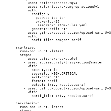
      - 
uses
: 
actions/checkout@v4
      - 
uses
: 
returntocorp/semgrep-action@v1
        with
:
          config
: 
>-
            p/owasp-top-ten
            p/cwe-top-25
            .semgrep/custom-rules.yaml
          generateSarif
: 
"1"
      - 
uses
: 
github/codeql-action/upload-sarif@v3
        with
:
          sarif_file
: 
semgrep.sarif
  sca-trivy
:
    runs-on
: 
ubuntu-latest
    steps
:
      - 
uses
: 
actions/checkout@v4
      - 
uses
: 
aquasecurity/trivy-action@master
        with
:
          scan-type
: 
fs
          severity
: 
HIGH,CRITICAL
          exit-code
: 
"1"
          format
: 
sarif
          output
: 
trivy-results.sarif
      - 
uses
: 
github/codeql-action/upload-sarif@v3
        with
:
          sarif_file
: 
trivy-results.sarif
  iac-checkov
:
    runs-on
: 
ubuntu-latest
    steps
: