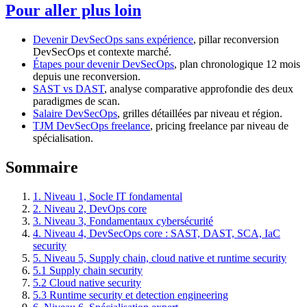
Pour aller plus loin
Devenir DevSecOps sans expérience
, pillar reconversion
DevSecOps et contexte marché.
Étapes pour devenir DevSecOps
, plan chronologique 12 mois
depuis une reconversion.
SAST vs DAST
, analyse comparative approfondie des deux
paradigmes de scan.
Salaire DevSecOps
, grilles détaillées par niveau et région.
TJM DevSecOps freelance
, pricing freelance par niveau de
spécialisation.
Sommaire
1. Niveau 1, Socle IT fondamental
2. Niveau 2, DevOps core
3. Niveau 3, Fondamentaux cybersécurité
4. Niveau 4, DevSecOps core : SAST, DAST, SCA, IaC
security
5. Niveau 5, Supply chain, cloud native et runtime security
5.1 Supply chain security
5.2 Cloud native security
5.3 Runtime security et detection engineering