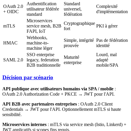
Authentification
Standard
OAuth 2.0
Complexité
utilisateur fédérée
universel,
+ OIDC
d'implémentation
standard
fédération
Microservices
Cryptographique
mTLS
service mesh, B2B
PKI à gérer
fort
FAPI, IoT
Webhooks,
Simple, intégrité
Pas de fédération
HMAC
machine-to-
prouvée
identité
machine léger
SSO enterprise
Lourd, mal
Maturité
SAML 2.0
legacy, federation
adapté
enterprise
B2B traditionnelle
mobile/SPA
Décision par scénario
API publique avec utilisateurs humains via SPA / mobile
:
OAuth 2.0 Authorization Code + PKCE → JWT pour l'API.
API B2B avec partenaires entreprises
: OAuth 2.0 Client
Credentials → JWT pour l'API. Optionnellement mTLS si haute
sensibilité.
Microservices internes
: mTLS via service mesh (Istio, Linkerd) +
JWT applicatifs si scopes fins requis.