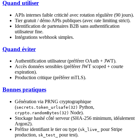
Quand utiliser
APIs internes faible criticité avec rotation régulière (90 jours).
Tier gratuit / démo APIs publiques (avec rate limiting strict).
Identification de partenaires B2B sans authentification
utilisateur fine.
Intégrations webhook simples.
Quand éviter
Authentification utilisateur (préférer OAuth + JWT).
Accès données sensibles (préférer JWT scoped + courte
expiration).
Production critique (préférer mTLS).
Bonnes pratiques
Génération via PRNG cryptographique
(
Python,
secrets.token_urlsafe(32)
Node).
crypto.randomBytes(32)
Stockage hashé côté serveur (SHA-256 minimum, idéalement
Argon2).
Préfixe identifiant le tier ou type (
pour Stripe
sk_live_
production,
pour test).
sk_test_