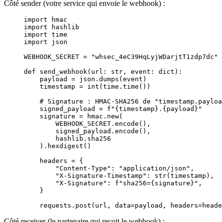
Côté sender (votre service qui envoie le webhook) :
import
 hmac
import
 hashlib
import
 time
import
 json
WEBHOOK_SECRET
 =
 "whsec_4eC39HqLyjWDarjtT1zdp7dc"
def
 send_webhook
(url: 
str
, event: 
dict
):
    payload 
=
 json.dumps(event)
    timestamp 
=
 int
(time.time())
    # Signature : HMAC-SHA256 de "timestamp.payloa
    signed_payload 
=
 f
"
{
timestamp
}
.
{
payload
}
"
    signature 
=
 hmac.new(
        WEBHOOK_SECRET
.encode(),
        signed_payload.encode(),
        hashlib.sha256
    ).hexdigest()
    headers 
=
 {
        "Content-Type"
: 
"application/json"
,
        "X-Signature-Timestamp"
: 
str
(timestamp),
        "X-Signature"
: 
f
"sha256=
{
signature
}
"
,
    }
    requests.post(url, 
data
=
payload, 
headers
=
heade
Côté receiver (le partenaire qui reçoit le webhook) :