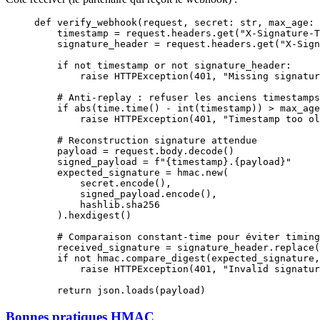
def
 verify_webhook
(request, secret: 
str
, max_age: 
    timestamp 
=
 request.headers.get(
"X-Signature-T
    signature_header 
=
 request.headers.get(
"X-Sign
    if
 not
 timestamp 
or
 not
 signature_header:
        raise
 HTTPException(
401
, 
"Missing signatur
    # Anti-replay : refuser les anciens timestamps
    if
 abs
(time.time() 
-
 int
(timestamp)) 
>
 max_age
        raise
 HTTPException(
401
, 
"Timestamp too ol
    # Reconstruction signature attendue
    payload 
=
 request.body.decode()
    signed_payload 
=
 f
"
{
timestamp
}
.
{
payload
}
"
    expected_signature 
=
 hmac.new(
        secret.encode(),
        signed_payload.encode(),
        hashlib.sha256
    ).hexdigest()
    # Comparaison constant-time pour éviter timing
    received_signature 
=
 signature_header.replace(
    if
 not
 hmac.compare_digest(expected_signature,
        raise
 HTTPException(
401
, 
"Invalid signatur
    return
 json.loads(payload)
Bonnes pratiques HMAC