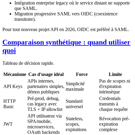
Intégration enterprise legacy où le service distant ne supporte
que SAML.
Migration progressive SAML vers OIDC (coexistence
transitoire).
Pour tout nouveau projet API en 2026, OIDC est préféré à SAML.
Comparaison synthétique : quand utiliser
quoi
Tableau de décision rapide.
Mécanisme
Cas d'usage idéal
Force
Limite
APIs internes,
Pas de scopes ni
Simplicité
API Keys
partenaires simples,
d'expiration
maximale
démos publiques
intrinsèque
Pré-prod, debug,
Credentials
HTTP
Standard
cas legacy avec
transmis à
Basic
universel
TLS + IP allowlist
chaque requête
API utilisateur via
Stateless,
Révocation pré-
SPA/mobile,
JWT
scopes,
expiration
microservices,
expirations
complexe
OAuth backends