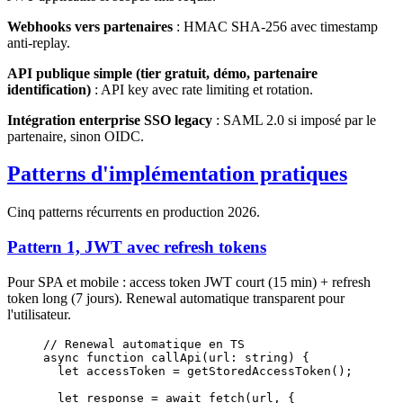
Webhooks vers partenaires
: HMAC SHA-256 avec timestamp
anti-replay.
API publique simple (tier gratuit, démo, partenaire
identification)
: API key avec rate limiting et rotation.
Intégration enterprise SSO legacy
: SAML 2.0 si imposé par le
partenaire, sinon OIDC.
Patterns d'implémentation pratiques
Cinq patterns récurrents en production 2026.
Pattern 1, JWT avec refresh tokens
Pour SPA et mobile : access token JWT court (15 min) + refresh
token long (7 jours). Renewal automatique transparent pour
l'utilisateur.
// Renewal automatique en TS
async
 function
 callApi
(
url
:
 string
) {
  let
 accessToken 
=
 getStoredAccessToken
();
  let
 response 
=
 await
 fetch
(url, {