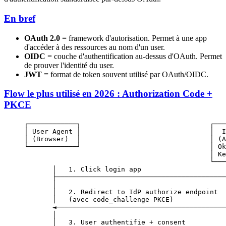
En bref
OAuth 2.0
= framework d'autorisation. Permet à une app
d'accéder à des ressources au nom d'un user.
OIDC
= couche d'authentification au-dessus d'OAuth. Permet
de prouver l'identité du user.
JWT
= format de token souvent utilisé par OAuth/OIDC.
Flow le plus utilisé en 2026 : Authorization Code +
PKCE
┌────────────┐                                ┌───
│ User Agent │                                │  I
│ (Browser)  │                                │ (A
└────────────┘                                │ Ok
                                              │ Ke
                                              └───
       │   1. Click login app                     
       ├──────────────────────────────────────────
       │                                          
       │   2. Redirect to IdP authorize endpoint  
       │   (avec code_challenge PKCE)             
       ◄──────────────────────────────────────────
       │                                          
       │   3. User authentifie + consent          