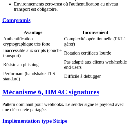
Environnements zero-trust où l'authentification au niveau
transport est obligatoire.
Compromis
Avantage
Inconvénient
Authentification
Complexité opérationnelle (PKI à
cryptographique très forte
gérer)
Inaccessible aux scripts (couche
Rotation certificats lourde
transport)
Pas adapté aux clients web/mobile
Résiste au phishing
end-users
Performant (handshake TLS
Difficile à debugger
standard)
Mécanisme 6, HMAC signatures
Pattern dominant pour webhooks. Le sender signe le payload avec
une clé secrète partagée.
Implémentation type Stripe