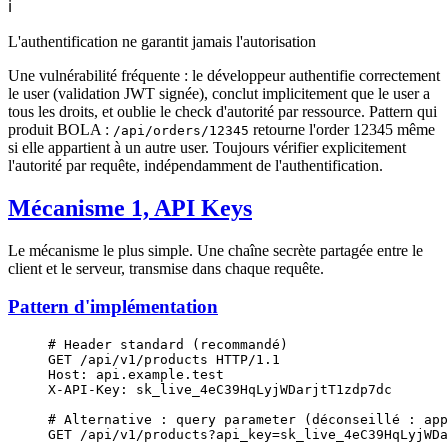
ℹ️
L'authentification ne garantit jamais l'autorisation
Une vulnérabilité fréquente : le développeur authentifie correctement
le user (validation JWT signée), conclut implicitement que le user a
tous les droits, et oublie le check d'autorité par ressource. Pattern qui
produit BOLA :
retourne l'order 12345 même
/api/orders/12345
si elle appartient à un autre user. Toujours vérifier explicitement
l'autorité par requête, indépendamment de l'authentification.
Mécanisme 1, API Keys
Le mécanisme le plus simple. Une chaîne secrète partagée entre le
client et le serveur, transmise dans chaque requête.
Pattern d'implémentation
# Header standard (recommandé)
GET
 /api/v1/products 
HTTP
/
1.1
Host
:
 api.example.test
X-API-Key
:
 sk_live_4eC39HqLyjWDarjtT1zdp7dc
# Alternative : query parameter (déconseillé : app
GET
 /api/v1/products?api_key=sk_live_4eC39HqLyjWDa