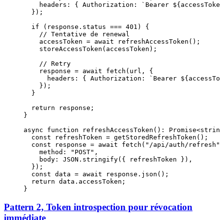
    headers: { Authorization: 
`Bearer ${
accessToke
  });
  if
 (response.status 
===
 401
) {
    // Tentative de renewal
    accessToken 
=
 await
 refreshAccessToken
();
    storeAccessToken
(accessToken);
    // Retry
    response 
=
 await
 fetch
(url, {
      headers: { Authorization: 
`Bearer ${
accessTo
    });
  }
  return
 response;
}
async
 function
 refreshAccessToken
()
:
 Promise
<
strin
  const
 refreshToken
 =
 getStoredRefreshToken
();
  const
 response
 =
 await
 fetch
(
"/api/auth/refresh"
    method: 
"POST"
,
    body: 
JSON
.
stringify
({ refreshToken }),
  });
  const
 data
 =
 await
 response.
json
();
  return
 data.accessToken;
}
Pattern 2, Token introspection pour révocation
immédiate