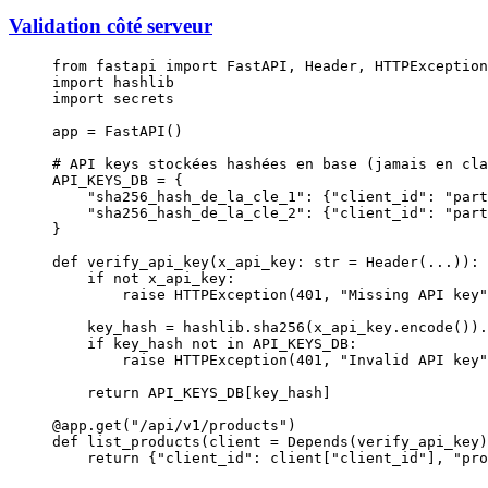
Validation côté serveur
from
 fastapi 
import
 FastAPI, Header, HTTPException
import
 hashlib
import
 secrets
app 
=
 FastAPI()
# API keys stockées hashées en base (jamais en cla
API_KEYS_DB
 =
 {
    "sha256_hash_de_la_cle_1"
: {
"client_id"
: 
"part
    "sha256_hash_de_la_cle_2"
: {
"client_id"
: 
"part
}
def
 verify_api_key
(x_api_key: 
str
 =
 Header(
...
)):
    if
 not
 x_api_key:
        raise
 HTTPException(
401
, 
"Missing API key"
    key_hash 
=
 hashlib.sha256(x_api_key.encode()).
    if
 key_hash 
not
 in
 API_KEYS_DB
:
        raise
 HTTPException(
401
, 
"Invalid API key"
    return
 API_KEYS_DB
[key_hash]
@app.get
(
"/api/v1/products"
)
def
 list_products
(client 
=
 Depends(verify_api_key)
    return
 {
"client_id"
: client[
"client_id"
], 
"pro