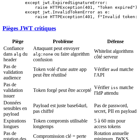
    except
 jwt.ExpiredSignatureError:
        raise
 HTTPException(
401
, 
"Token expired"
)
    except
 jwt.InvalidTokenError 
as
 e:
        raise
 HTTPException(
401
, 
f
"Invalid token: 
Pièges JWT critiques
Piège
Problème
Défense
Confiance
Attaquant peut envoyer
Whitelist algorithms
dans
du
ou faire algorithm
alg
alg:none
côté serveur
header
confusion
Pas de
Token volé d'une autre app
Vérifier
matche
aud
validation
peut être réutilisé
l'API
audience
Pas de
Vérifier
matche
iss
validation
Token forgé peut être accepté
l'IdP attendu
issuer
Données
Payload est juste base64url,
Pas de password,
sensibles en
pas chiffré
secret, PII en payload
payload
Expirations
Token compromis utilisable
5 à 60 min pour
longues
longtemps
access tokens
Pas de
Rotation annuelle
Compromission clé = perte
rotation des
minimum, JWKS