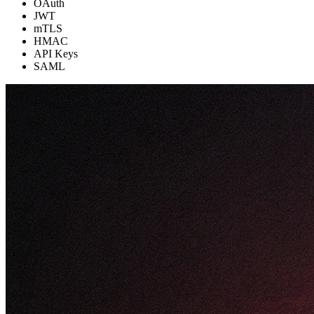
OAuth
JWT
mTLS
HMAC
API Keys
SAML