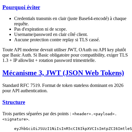
Pourquoi éviter
Credentials transmis en clair (juste Base64-encodé) à chaque
requête.
Pas d'expiration ni de scope.
Username/password en clair côté client.
Aucune protection contre replay si TLS cassé.
Toute API moderne devrait utiliser JWT, OAuth ou API key plutôt
que Basic Auth. Si Basic obligatoire pour compatibility, exiger TLS
1.3 + IP allowlist + rotation password trimestrielle.
Mécanisme 3, JWT (JSON Web Tokens)
Standard RFC 7519. Format de token stateless dominant en 2026
pour API authentication.
Structure
Trois parties séparées par des points :
<header>.<payload>.
.
<signature>
eyJhbGciOiJSUzI1NiIsInR5cCI6IkpXVCIsImtpZCI6ImtleS