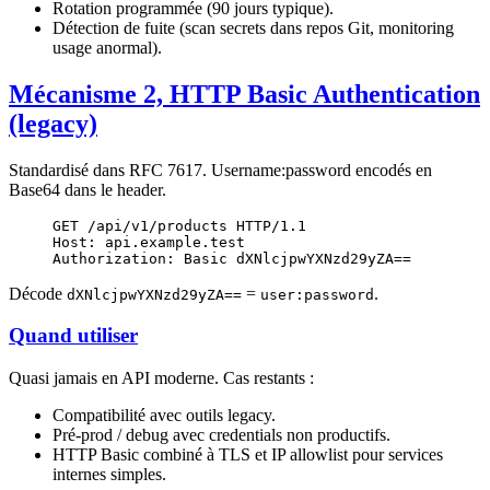
Rotation programmée (90 jours typique).
Détection de fuite (scan secrets dans repos Git, monitoring
usage anormal).
Mécanisme 2, HTTP Basic Authentication
(legacy)
Standardisé dans RFC 7617. Username:password encodés en
Base64 dans le header.
GET
 /api/v1/products 
HTTP
/
1.1
Host
:
 api.example.test
Authorization
:
 Basic dXNlcjpwYXNzd29yZA==
Décode
=
.
dXNlcjpwYXNzd29yZA==
user:password
Quand utiliser
Quasi jamais en API moderne. Cas restants :
Compatibilité avec outils legacy.
Pré-prod / debug avec credentials non productifs.
HTTP Basic combiné à TLS et IP allowlist pour services
internes simples.