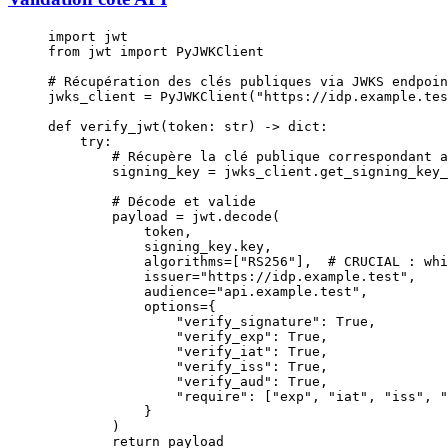
import
 jwt
from
 jwt 
import
 PyJWKClient
# Récupération des clés publiques via JWKS endpoin
jwks_client 
=
 PyJWKClient(
"https://idp.example.tes
def
 verify_jwt
(token: 
str
) -> 
dict
:
    try
:
        # Récupère la clé publique correspondant a
        signing_key 
=
 jwks_client.get_signing_key_
        # Décode et valide
        payload 
=
 jwt.decode(
            token,
            signing_key.key,
            algorithms
=
[
"RS256"
],  
# CRUCIAL : whi
            issuer
=
"https://idp.example.test"
,
            audience
=
"api.example.test"
,
            options
=
{
                "verify_signature"
: 
True
,
                "verify_exp"
: 
True
,
                "verify_iat"
: 
True
,
                "verify_iss"
: 
True
,
                "verify_aud"
: 
True
,
                "require"
: [
"exp"
, 
"iat"
, 
"iss"
, 
"
            }
        )
        return
 payload