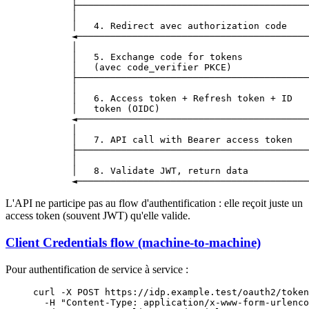
       ├──────────────────────────────────────────
       │                                          
       │   4. Redirect avec authorization code    
       ◄──────────────────────────────────────────
       │                                          
       │   5. Exchange code for tokens            
       │   (avec code_verifier PKCE)              
       ├──────────────────────────────────────────
       │                                          
       │   6. Access token + Refresh token + ID   
       │   token (OIDC)                           
       ◄──────────────────────────────────────────
       │                                          
       │   7. API call with Bearer access token   
       ├──────────────────────────────────────────
       │                                          
       │   8. Validate JWT, return data           
       ◄──────────────────────────────────────────
L'API ne participe pas au flow d'authentification : elle reçoit juste un
access token (souvent JWT) qu'elle valide.
Client Credentials flow (machine-to-machine)
Pour authentification de service à service :
curl
 -X
 POST
 https://idp.example.test/oauth2/token
  -H
 "Content-Type: application/x-www-form-urlenco