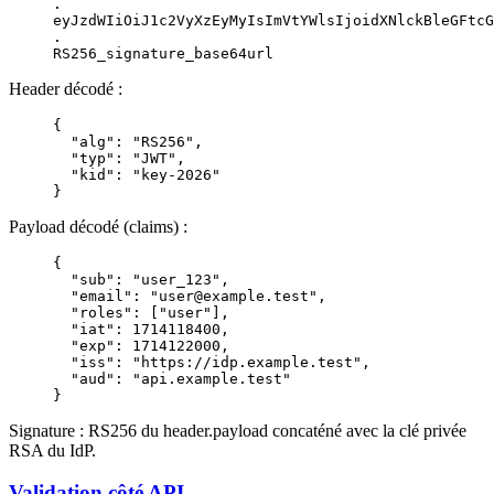
.
eyJzdWIiOiJ1c2VyXzEyMyIsImVtYWlsIjoidXNlckBleGFtcG
.
RS256_signature_base64url
Header décodé :
{
  "alg"
: 
"RS256"
,
  "typ"
: 
"JWT"
,
  "kid"
: 
"key-2026"
}
Payload décodé (claims) :
{
  "sub"
: 
"user_123"
,
  "email"
: 
"user@example.test"
,
  "roles"
: [
"user"
],
  "iat"
: 
1714118400
,
  "exp"
: 
1714122000
,
  "iss"
: 
"https://idp.example.test"
,
  "aud"
: 
"api.example.test"
}
Signature : RS256 du header.payload concaténé avec la clé privée
RSA du IdP.
Validation côté API