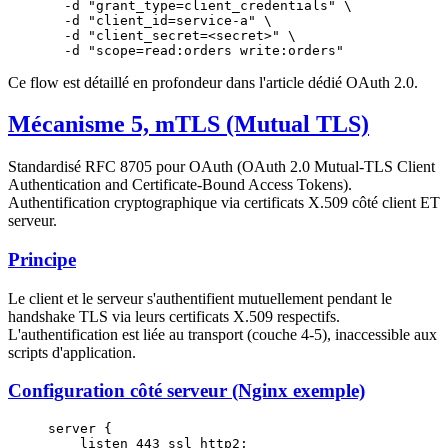
  -d
 "grant_type=client_credentials"
 \
  -d
 "client_id=service-a"
 \
  -d
 "client_secret=<secret>"
 \
  -d
 "scope=read:orders write:orders"
Ce flow est détaillé en profondeur dans l'article dédié OAuth 2.0.
Mécanisme 5, mTLS (Mutual TLS)
Standardisé RFC 8705 pour OAuth (OAuth 2.0 Mutual-TLS Client
Authentication and Certificate-Bound Access Tokens).
Authentification cryptographique via certificats X.509 côté client ET
serveur.
Principe
Le client et le serveur s'authentifient mutuellement pendant le
handshake TLS via leurs certificats X.509 respectifs.
L'authentification est liée au transport (couche 4-5), inaccessible aux
scripts d'application.
Configuration côté serveur (Nginx exemple)
server
 {
    listen 
443
 ssl http2;