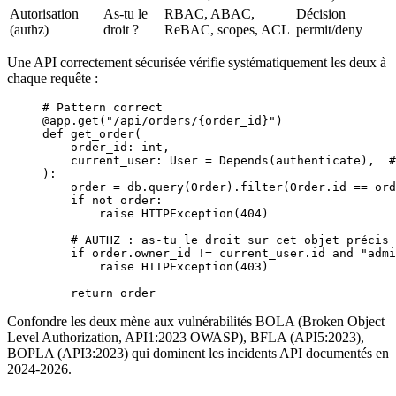
Autorisation
As-tu le
RBAC, ABAC,
Décision
(authz)
droit ?
ReBAC, scopes, ACL
permit/deny
Une API correctement sécurisée vérifie systématiquement les deux à
chaque requête :
# Pattern correct
@app.get
(
"/api/orders/
{order_id}
"
)
def
 get_order
(
    order_id: 
int
,
    current_user: User 
=
 Depends(authenticate),  
#
):
    order 
=
 db.query(Order).filter(Order.id 
==
 ord
    if
 not
 order:
        raise
 HTTPException(
404
)
    # AUTHZ : as-tu le droit sur cet objet précis 
    if
 order.owner_id 
!=
 current_user.id 
and
 "admi
        raise
 HTTPException(
403
)
    return
 order
Confondre les deux mène aux vulnérabilités BOLA (Broken Object
Level Authorization, API1:2023 OWASP), BFLA (API5:2023),
BOPLA (API3:2023) qui dominent les incidents API documentés en
2024-2026.