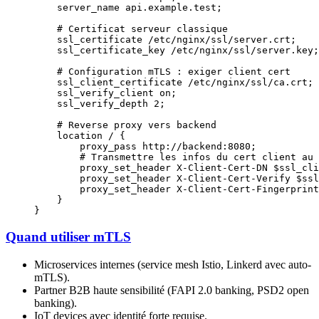
    server_name 
api.example.test;
    # Certificat serveur classique
    ssl_certificate 
/etc/nginx/ssl/server.crt;
    ssl_certificate_key 
/etc/nginx/ssl/server.key;
    # Configuration mTLS : exiger client cert
    ssl_client_certificate 
/etc/nginx/ssl/ca.crt;
    ssl_verify_client 
on
;
    ssl_verify_depth 
2
;
    # Reverse proxy vers backend
    location
 / 
{
        proxy_pass 
http://backend:8080;
        # Transmettre les infos du cert client au 
        proxy_set_header 
X-Client-Cert-DN $ssl_cli
        proxy_set_header 
X-Client-Cert-Verify $ssl
        proxy_set_header 
X-Client-Cert-Fingerprint
    }
}
Quand utiliser mTLS
Microservices internes (service mesh Istio, Linkerd avec auto-
mTLS).
Partner B2B haute sensibilité (FAPI 2.0 banking, PSD2 open
banking).
IoT devices avec identité forte requise.