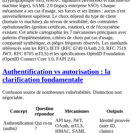
(cryptographique fort), HMAC signatures (webhooks et machine-to-
machine léger), SAML 2.0 (legacy enterprise SSO). Chaque
mécanisme a ses cas d'usage, ses forces et ses limites : aucun n'est
universellement supérieur. Le choix dépend du type de client
(humain vs machine), du niveau de sensibilité, des contraintes
opérationnelles (gestion certificats, rotation), et de l'écosystème
existant. Cet article cartographie les 7 mécanismes principaux avec
patterns d'implémentation, critères de choix par cas d'usage,
comparatif synthétique, et pièges fréquents observés. Les standards
référencés sont les RFCs IETF (RFC 6749 OAuth 2.0, RFC 7519
JWT, RFC 8705 mTLS) et les spécifications OpenID Foundation
(OpenID Connect Core 1.0, FAPI 2.0).
Authentification vs autorisation : la
clarification fondamentale
Confusion source de nombreuses vulnérabilités. Distinction non
négociable.
Question
Concept
Mécanismes
Outputs
répondue
API key, JWT,
Identité prouvée
Authentification
Qui es-tu
OAuth, mTLS,
(user ID,
(authn)
?
HMAC, SAML
claims)