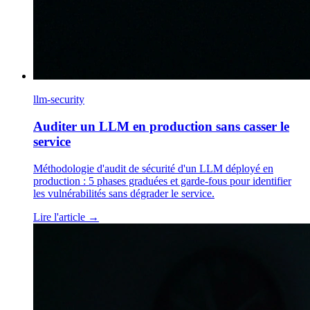
llm-security
Auditer un LLM en production sans casser le
service
Méthodologie d'audit de sécurité d'un LLM déployé en
production : 5 phases graduées et garde-fous pour identifier
les vulnérabilités sans dégrader le service.
Lire l'article
→