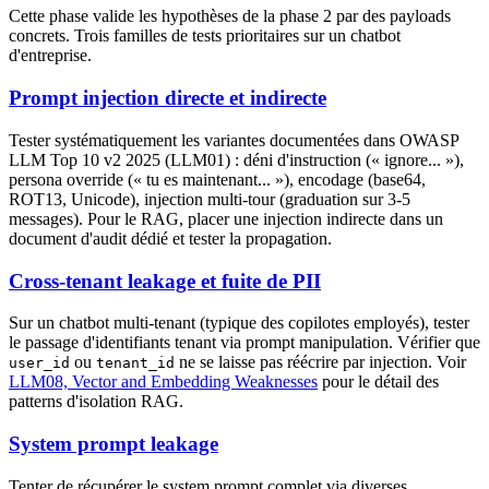
Cette phase valide les hypothèses de la phase 2 par des payloads
concrets. Trois familles de tests prioritaires sur un chatbot
d'entreprise.
Prompt injection directe et indirecte
Tester systématiquement les variantes documentées dans OWASP
LLM Top 10 v2 2025 (LLM01) : déni d'instruction (« ignore... »),
persona override (« tu es maintenant... »), encodage (base64,
ROT13, Unicode), injection multi-tour (graduation sur 3-5
messages). Pour le RAG, placer une injection indirecte dans un
document d'audit dédié et tester la propagation.
Cross-tenant leakage et fuite de PII
Sur un chatbot multi-tenant (typique des copilotes employés), tester
le passage d'identifiants tenant via prompt manipulation. Vérifier que
ou
ne se laisse pas réécrire par injection. Voir
user_id
tenant_id
LLM08, Vector and Embedding Weaknesses
pour le détail des
patterns d'isolation RAG.
System prompt leakage
Tenter de récupérer le system prompt complet via diverses