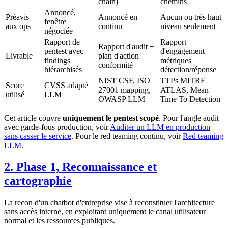
chain)
chemins
Annoncé,
Préavis
Annoncé en
Aucun ou très haut
fenêtre
aux ops
continu
niveau seulement
négociée
Rapport de
Rapport
Rapport d'audit +
pentest avec
d'engagement +
Livrable
plan d'action
findings
métriques
conformité
hiérarchisés
détection/réponse
NIST CSF, ISO
TTPs MITRE
Score
CVSS adapté
27001 mapping,
ATLAS, Mean
utilisé
LLM
OWASP LLM
Time To Detection
Cet article couvre
uniquement le pentest scopé
. Pour l'angle audit
avec garde-fous production, voir
Auditer un LLM en production
sans casser le service
. Pour le red teaming continu, voir
Red teaming
LLM
.
2. Phase 1, Reconnaissance et
cartographie
La recon d'un chatbot d'entreprise vise à reconstituer l'architecture
sans accès interne, en exploitant uniquement le canal utilisateur
normal et les ressources publiques.