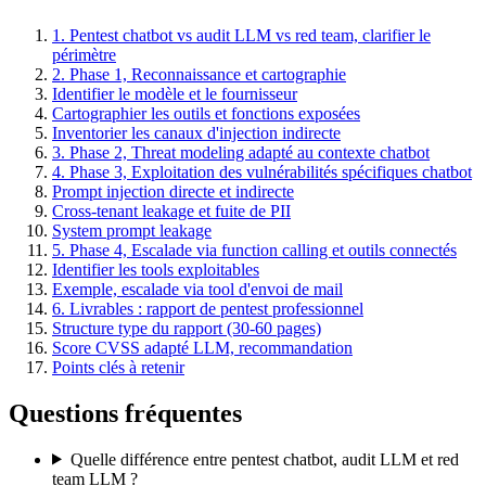
1. Pentest chatbot vs audit LLM vs red team, clarifier le
périmètre
2. Phase 1, Reconnaissance et cartographie
Identifier le modèle et le fournisseur
Cartographier les outils et fonctions exposées
Inventorier les canaux d'injection indirecte
3. Phase 2, Threat modeling adapté au contexte chatbot
4. Phase 3, Exploitation des vulnérabilités spécifiques chatbot
Prompt injection directe et indirecte
Cross-tenant leakage et fuite de PII
System prompt leakage
5. Phase 4, Escalade via function calling et outils connectés
Identifier les tools exploitables
Exemple, escalade via tool d'envoi de mail
6. Livrables : rapport de pentest professionnel
Structure type du rapport (30-60 pages)
Score CVSS adapté LLM, recommandation
Points clés à retenir
Questions fréquentes
Quelle différence entre pentest chatbot, audit LLM et red
team LLM ?