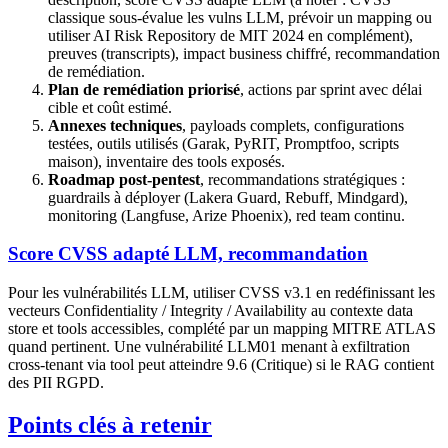
classique sous-évalue les vulns LLM, prévoir un mapping ou
utiliser AI Risk Repository de MIT 2024 en complément),
preuves (transcripts), impact business chiffré, recommandation
de remédiation.
Plan de remédiation priorisé
, actions par sprint avec délai
cible et coût estimé.
Annexes techniques
, payloads complets, configurations
testées, outils utilisés (Garak, PyRIT, Promptfoo, scripts
maison), inventaire des tools exposés.
Roadmap post-pentest
, recommandations stratégiques :
guardrails à déployer (Lakera Guard, Rebuff, Mindgard),
monitoring (Langfuse, Arize Phoenix), red team continu.
Score CVSS adapté LLM, recommandation
Pour les vulnérabilités LLM, utiliser CVSS v3.1 en redéfinissant les
vecteurs Confidentiality / Integrity / Availability au contexte data
store et tools accessibles, complété par un mapping MITRE ATLAS
quand pertinent. Une vulnérabilité LLM01 menant à exfiltration
cross-tenant via tool peut atteindre 9.6 (Critique) si le RAG contient
des PII RGPD.
Points clés à retenir