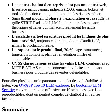
Le pentest chatbot d'entreprise n'est pas un pentest web
,
la surface inclut canaux indirects (RAG, emails, tickets) et
tools de function calling, qui dominent les risques métier.
Sans threat modeling phase 2, l'exploitation est aveugle
, la
grille STRIDE adaptée LLM fait le tri entre les menaces
théoriques et celles qui menacent réellement les actifs
business.
L'escalade via tool en écriture produit les findings de plus
haute sévérité
, toujours cibler un endpoint d'audit isolé,
jamais la production réelle.
Le rapport est le produit final
, 30-60 pages structurées,
transcripts complets, plan de remédiation chiffré et
actionnable.
CVSS classique sous-évalue les vulns LLM
, combiner avec
MITRE ATLAS et un raisonnement explicite sur l'impact
business pour produire des sévérités défendables.
Pour aller plus loin sur le panorama complet des vulnérabilités à
tester, voir
OWASP Top 10 LLM expliqué
. Le
bootcamp LLM
Security
couvre la pratique offensive sur 10 semaines avec labs
reproductibles, dont un pentest complet de chatbot d'entreprise
factice.
Sommaire