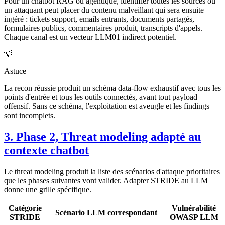
Pour un chatbot RAG ou agentique, identifier toutes les sources où
un attaquant peut placer du contenu malveillant qui sera ensuite
ingéré : tickets support, emails entrants, documents partagés,
formulaires publics, commentaires produit, transcripts d'appels.
Chaque canal est un vecteur LLM01 indirect potentiel.
💡
Astuce
La recon réussie produit un schéma data-flow exhaustif avec tous les
points d'entrée et tous les outils connectés, avant tout payload
offensif. Sans ce schéma, l'exploitation est aveugle et les findings
sont incomplets.
3. Phase 2, Threat modeling adapté au
contexte chatbot
Le threat modeling produit la liste des scénarios d'attaque prioritaires
que les phases suivantes vont valider. Adapter STRIDE au LLM
donne une grille spécifique.
Catégorie
Vulnérabilité
Scénario LLM correspondant
STRIDE
OWASP LLM