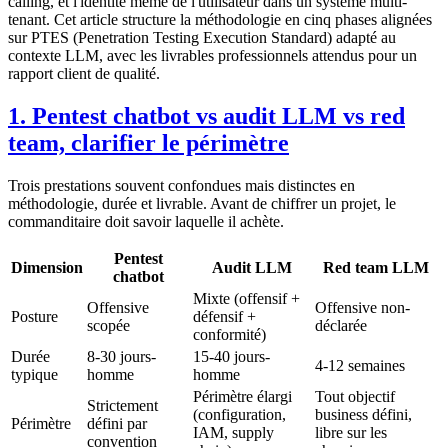
calling, et l'identité même de l'utilisateur dans un système multi-
tenant. Cet article structure la méthodologie en cinq phases alignées
sur PTES (Penetration Testing Execution Standard) adapté au
contexte LLM, avec les livrables professionnels attendus pour un
rapport client de qualité.
1. Pentest chatbot vs audit LLM vs red
team, clarifier le périmètre
Trois prestations souvent confondues mais distinctes en
méthodologie, durée et livrable. Avant de chiffrer un projet, le
commanditaire doit savoir laquelle il achète.
Pentest
Dimension
Audit LLM
Red team LLM
chatbot
Mixte (offensif +
Offensive
Offensive non-
Posture
défensif +
scopée
déclarée
conformité)
Durée
8-30 jours-
15-40 jours-
4-12 semaines
typique
homme
homme
Périmètre élargi
Tout objectif
Strictement
(configuration,
business défini,
Périmètre
défini par
IAM, supply
libre sur les
convention