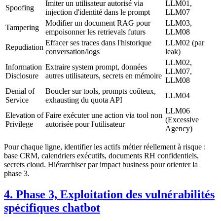
Imiter un utilisateur autorisé via
LLM01,
Spoofing
injection d'identité dans le prompt
LLM07
Modifier un document RAG pour
LLM03,
Tampering
empoisonner les retrievals futurs
LLM08
Effacer ses traces dans l'historique
LLM02 (par
Repudiation
conversation/logs
leak)
LLM02,
Information
Extraire system prompt, données
LLM07,
Disclosure
autres utilisateurs, secrets en mémoire
LLM08
Denial of
Boucler sur tools, prompts coûteux,
LLM04
Service
exhausting du quota API
LLM06
Elevation of
Faire exécuter une action via tool non
(Excessive
Privilege
autorisée pour l'utilisateur
Agency)
Pour chaque ligne, identifier les actifs métier réellement à risque :
base CRM, calendriers exécutifs, documents RH confidentiels,
secrets cloud. Hiérarchiser par impact business pour orienter la
phase 3.
4. Phase 3, Exploitation des vulnérabilités
spécifiques chatbot