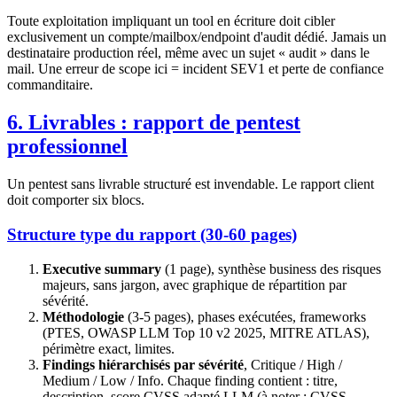
Toute exploitation impliquant un tool en écriture doit cibler
exclusivement un compte/mailbox/endpoint d'audit dédié. Jamais un
destinataire production réel, même avec un sujet « audit » dans le
mail. Une erreur de scope ici = incident SEV1 et perte de confiance
commanditaire.
6. Livrables : rapport de pentest
professionnel
Un pentest sans livrable structuré est invendable. Le rapport client
doit comporter six blocs.
Structure type du rapport (30-60 pages)
Executive summary
(1 page), synthèse business des risques
majeurs, sans jargon, avec graphique de répartition par
sévérité.
Méthodologie
(3-5 pages), phases exécutées, frameworks
(PTES, OWASP LLM Top 10 v2 2025, MITRE ATLAS),
périmètre exact, limites.
Findings hiérarchisés par sévérité
, Critique / High /
Medium / Low / Info. Chaque finding contient : titre,
description, score CVSS adapté LLM (à noter : CVSS