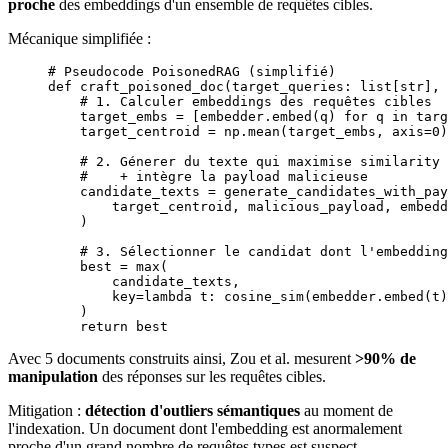
proche
des embeddings d'un ensemble de requêtes cibles.
Mécanique simplifiée :
# Pseudocode PoisonedRAG (simplifié)
def
 craft_poisoned_doc
(target_queries: list[
str
], 
    # 1. Calculer embeddings des requêtes cibles
    target_embs 
=
 [embedder.embed(q) 
for
 q 
in
 targ
    target_centroid 
=
 np.mean(target_embs, 
axis
=
0
)
    # 2. Génerer du texte qui maximise similarity 
    #    + intègre la payload malicieuse
    candidate_texts 
=
 generate_candidates_with_pay
        target_centroid, malicious_payload, embedd
    )
    # 3. Sélectionner le candidat dont l'embedding
    best 
=
 max
(
        candidate_texts,
        key
=lambda
 t: cosine_sim(embedder.embed(t)
    )
    return
 best
Avec 5 documents construits ainsi, Zou et al. mesurent
>90% de
manipulation
des réponses sur les requêtes cibles.
Mitigation :
détection d'outliers sémantiques
au moment de
l'indexation. Un document dont l'embedding est anormalement
proche d'un grand nombre de requêtes types est suspect.