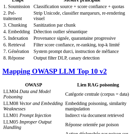
1. Soumission
Classification source + score confiance + quotas
2. Pré-
Strip Unicode, classifier marqueurs, re-rendering
traitement
visuel
3. Chunking
Sanitization par chunk
4. Embedding
Détection outlier sémantique
5. Indexation
Provenance signée, quarantaine progressive
6. Retrieval
Filter score confiance, re-ranking, top-k limité
7. Génération
System prompt durci, instruction de méfiance
8. Réponse
Output filter DLP, canary detection
Mapping OWASP LLM Top 10 v2
OWASP
Lien RAG poisoning
LLM04
Data and Model
Catégorie centrale (corpus = data)
Poisoning
LLM08
Vector and Embedding
Embedding poisoning, similarity
Weaknesses
manipulation
LLM01
Prompt Injection
Indirect via document retrieved
LLM05
Improper Output
Réponse orientée par poison
Handling
Action déclenchée par poison sur