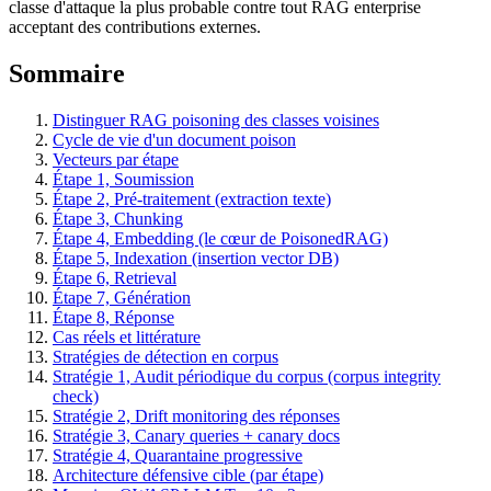
classe d'attaque la plus probable contre tout RAG enterprise
acceptant des contributions externes.
Sommaire
Distinguer RAG poisoning des classes voisines
Cycle de vie d'un document poison
Vecteurs par étape
Étape 1, Soumission
Étape 2, Pré-traitement (extraction texte)
Étape 3, Chunking
Étape 4, Embedding (le cœur de PoisonedRAG)
Étape 5, Indexation (insertion vector DB)
Étape 6, Retrieval
Étape 7, Génération
Étape 8, Réponse
Cas réels et littérature
Stratégies de détection en corpus
Stratégie 1, Audit périodique du corpus (corpus integrity
check)
Stratégie 2, Drift monitoring des réponses
Stratégie 3, Canary queries + canary docs
Stratégie 4, Quarantaine progressive
Architecture défensive cible (par étape)