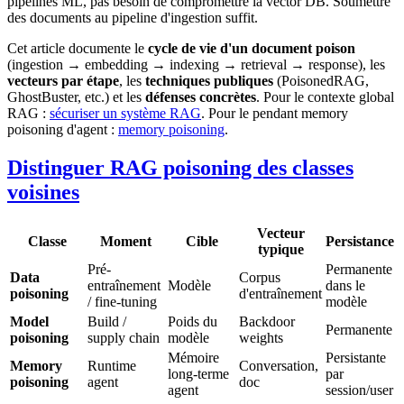
pipelines ML, pas besoin de compromettre la vector DB. Soumettre
des documents au pipeline d'ingestion suffit.
Cet article documente le
cycle de vie d'un document poison
(ingestion → embedding → indexing → retrieval → response), les
vecteurs par étape
, les
techniques publiques
(PoisonedRAG,
GhostBuster, etc.) et les
défenses concrètes
. Pour le contexte global
RAG :
sécuriser un système RAG
. Pour le pendant memory
poisoning d'agent :
memory poisoning
.
Distinguer RAG poisoning des classes
voisines
Vecteur
Classe
Moment
Cible
Persistance
typique
Pré-
Permanente
Data
Corpus
entraînement
Modèle
dans le
poisoning
d'entraînement
/ fine-tuning
modèle
Model
Build /
Poids du
Backdoor
Permanente
poisoning
supply chain
modèle
weights
Mémoire
Persistante
Memory
Runtime
Conversation,
long-terme
par
poisoning
agent
doc
agent
session/user