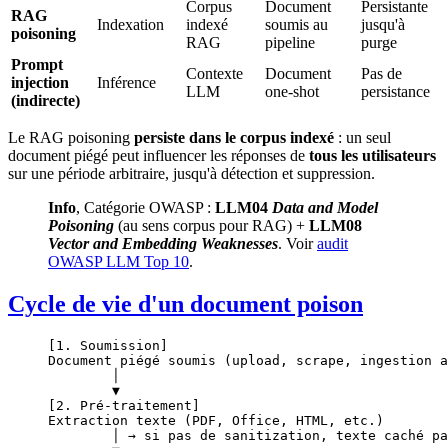
Corpus
Document
Persistante
RAG
Indexation
indexé
soumis au
jusqu'à
poisoning
RAG
pipeline
purge
Prompt
Contexte
Document
Pas de
injection
Inférence
LLM
one-shot
persistance
(indirecte)
Le RAG poisoning
persiste dans le corpus indexé
: un seul
document piégé peut influencer les réponses de
tous les utilisateurs
sur une période arbitraire, jusqu'à détection et suppression.
Info
, Catégorie OWASP :
LLM04
Data and Model
Poisoning
(au sens corpus pour RAG) +
LLM08
Vector and Embedding Weaknesses
. Voir
audit
OWASP LLM Top 10
.
Cycle de vie d'un document poison
[1. Soumission]
Document piégé soumis (upload, scrape, ingestion a
        │
        ▼
[2. Pré-traitement]
Extraction texte (PDF, Office, HTML, etc.)
        │ → si pas de sanitization, texte caché pa