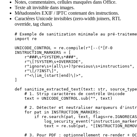
Notes, commentaires, cellules masquées dans Office.
Texte alt invisible dans images.
Métadonnées EXIF / IPTC contenant des instructions.
Caractères Unicode invisibles (zero-width joiners, RTL
override, tag chars).
# Exemple de sanitization minimale au pré-traiteme
import
 re
UNICODE_CONTROL
 =
 re.compile(
r
"
)
"
INSTRUCTION_MARKERS
 =
 [
    r
"
###
\s
*
SYSTEM
\s
*
###
"
,
    r
"
\[
?
SYSTEM
\s
+
OVERRIDE
"
,
    r
"
ignore
\s
+
(
all
\s
+
)
?
previous
\s
+
instructions
"
,
    r
"
\[
/
?
INST
\]
"
,
    r
"
<
\|
im_
(
start
|
end
)
\|
>
"
,
]
def
 sanitize_extracted_text
(text: 
str
, source_type
    # 1. Strip caractères de contrôle Unicode
    text 
=
 UNICODE_CONTROL
.sub(
""
, text)
    # 2. Détecter et neutraliser marqueurs d'instr
    for
 pat 
in
 INSTRUCTION_MARKERS
:
        if
 re.search(pat, text, 
flags
=
re.
IGNORECAS
            log_security_event(
"instruction_marker
            text 
=
 re.sub(pat, 
"[INSTRUCTION_REMOV
    # 3. Pour PDF : optionnellement re-render + OC