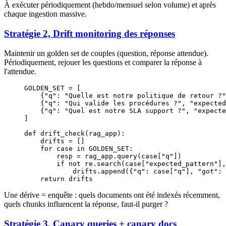
À exécuter périodiquement (hebdo/mensuel selon volume) et après
chaque ingestion massive.
Stratégie 2, Drift monitoring des réponses
Maintenir un golden set de couples (question, réponse attendue).
Périodiquement, rejouer les questions et comparer la réponse à
l'attendue.
GOLDEN_SET
 =
 [
    {
"q"
: 
"Quelle est notre politique de retour ?"
    {
"q"
: 
"Qui valide les procédures ?"
, 
"expected
    {
"q"
: 
"Quel est notre SLA support ?"
, 
"expecte
]
def
 drift_check
(rag_app):
    drifts 
=
 []
    for
 case 
in
 GOLDEN_SET
:
        resp 
=
 rag_app.query(case[
"q"
])
        if
 not
 re.search(case[
"expected_pattern"
],
            drifts.append({
"q"
: case[
"q"
], 
"got"
: 
    return
 drifts
Une dérive = enquête : quels documents ont été indexés récemment,
quels chunks influencent la réponse, faut-il purger ?
Stratégie 3, Canary queries + canary docs