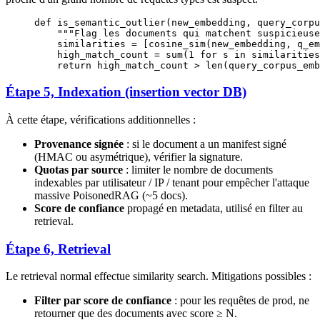
def
 is_semantic_outlier
(new_embedding, query_corpu
    """Flag les documents qui matchent suspicieuse
    similarities 
=
 [cosine_sim(new_embedding, q_em
    high_match_count 
=
 sum
(
1
 for
 s 
in
 similarities
    return
 high_match_count 
>
 len
(query_corpus_emb
Étape 5, Indexation (insertion vector DB)
À cette étape, vérifications additionnelles :
Provenance signée
: si le document a un manifest signé
(HMAC ou asymétrique), vérifier la signature.
Quotas par source
: limiter le nombre de documents
indexables par utilisateur / IP / tenant pour empêcher l'attaque
massive PoisonedRAG (~5 docs).
Score de confiance
propagé en metadata, utilisé en filter au
retrieval.
Étape 6, Retrieval
Le retrieval normal effectue similarity search. Mitigations possibles :
Filter par score de confiance
: pour les requêtes de prod, ne
retourner que des documents avec score ≥ N.