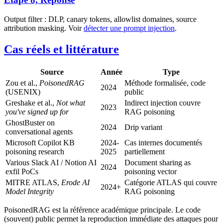
Output filter : DLP, canary tokens, allowlist domaines, source
attribution masking. Voir
détecter une prompt injection
.
Cas réels et littérature
Source
Année
Type
Zou et al.,
PoisonedRAG
Méthode formalisée, code
2024
(USENIX)
public
Greshake et al.,
Not what
Indirect injection couvre
2023
you've signed up for
RAG poisoning
GhostBuster on
2024
Drip variant
conversational agents
Microsoft Copilot KB
2024-
Cas internes documentés
poisoning research
2025
partiellement
Various Slack AI / Notion AI
Document sharing as
2024
exfil PoCs
poisoning vector
MITRE ATLAS,
Erode AI
Catégorie ATLAS qui couvre
2024+
Model Integrity
RAG poisoning
PoisonedRAG est la référence académique principale. Le code
(souvent) public permet la reproduction immédiate des attaques pour