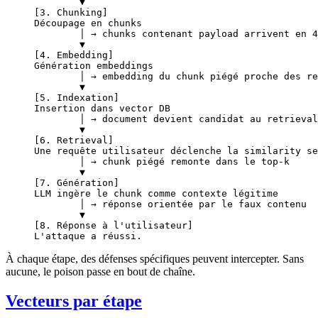
        ▼
[3. Chunking]
Découpage en chunks
        │ → chunks contenant payload arrivent en 4
        ▼
[4. Embedding]
Génération embeddings
        │ → embedding du chunk piégé proche des re
        ▼
[5. Indexation]
Insertion dans vector DB
        │ → document devient candidat au retrieval
        ▼
[6. Retrieval]
Une requête utilisateur déclenche la similarity se
        │ → chunk piégé remonte dans le top-k
        ▼
[7. Génération]
LLM ingère le chunk comme contexte légitime
        │ → réponse orientée par le faux contenu
        ▼
[8. Réponse à l'utilisateur]
L'attaque a réussi.
À chaque étape, des défenses spécifiques peuvent intercepter. Sans
aucune, le poison passe en bout de chaîne.
Vecteurs par étape