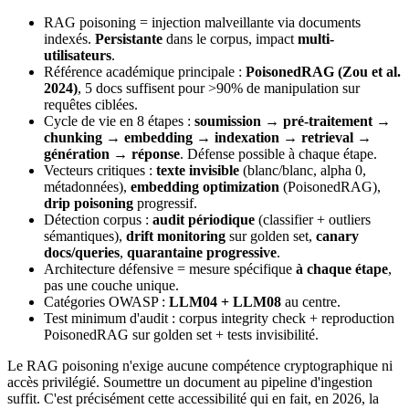
RAG poisoning = injection malveillante via documents
indexés.
Persistante
dans le corpus, impact
multi-
utilisateurs
.
Référence académique principale :
PoisonedRAG (Zou et al.
2024)
, 5 docs suffisent pour >90% de manipulation sur
requêtes ciblées.
Cycle de vie en 8 étapes :
soumission → pré-traitement →
chunking → embedding → indexation → retrieval →
génération → réponse
. Défense possible à chaque étape.
Vecteurs critiques :
texte invisible
(blanc/blanc, alpha 0,
métadonnées),
embedding optimization
(PoisonedRAG),
drip poisoning
progressif.
Détection corpus :
audit périodique
(classifier + outliers
sémantiques),
drift monitoring
sur golden set,
canary
docs/queries
,
quarantaine progressive
.
Architecture défensive = mesure spécifique
à chaque étape
,
pas une couche unique.
Catégories OWASP :
LLM04 + LLM08
au centre.
Test minimum d'audit : corpus integrity check + reproduction
PoisonedRAG sur golden set + tests invisibilité.
Le RAG poisoning n'exige aucune compétence cryptographique ni
accès privilégié. Soumettre un document au pipeline d'ingestion
suffit. C'est précisément cette accessibilité qui en fait, en 2026, la