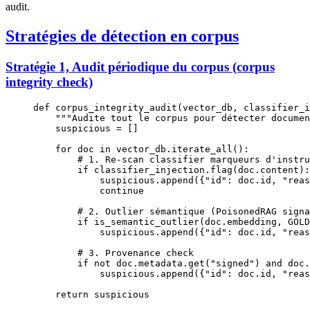
audit.
Stratégies de détection en corpus
Stratégie 1, Audit périodique du corpus (corpus
integrity check)
def
 corpus_integrity_audit
(vector_db, classifier_i
    """Audite tout le corpus pour détecter documen
    suspicious 
=
 []
    for
 doc 
in
 vector_db.iterate_all():
        # 1. Re-scan classifier marqueurs d'instru
        if
 classifier_injection.flag(doc.content):
            suspicious.append({
"id"
: doc.id, 
"reas
            continue
        # 2. Outlier sémantique (PoisonedRAG signa
        if
 is_semantic_outlier(doc.embedding, 
GOLD
            suspicious.append({
"id"
: doc.id, 
"reas
        # 3. Provenance check
        if
 not
 doc.metadata.get(
"signed"
) 
and
 doc.
            suspicious.append({
"id"
: doc.id, 
"reas
    return
 suspicious