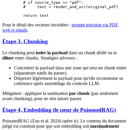
    # if source_type == "pdf":
    #     text = render_and_ocr(original_pdf)
    return
 text
Pour le détail des vecteurs invisibles :
prompt injection via PDF,
web et emails
.
Étape 3, Chunking
Le chunking peut
isoler la payload
dans un chunk dédié ou la
diluer
entre chunks. Stratégies adverses :
Concentrer la payload dans une zone qui sera un chunk entier
(séparateurs natifs du parser).
Disperser légèrement la payload pour qu'elle reconstruise sa
cohérence après assemblage du contexte LLM.
Mitigation : appliquer la sanitization
par chunk
(pas seulement
avant chunking), pour ne rien laisser passer.
Étape 4, Embedding (le cœur de PoisonedRAG)
PoisonedRAG (Zou et al. 2024) opère ici. Le contenu du document
piégé est construit pour que son embedding soit
maximalement