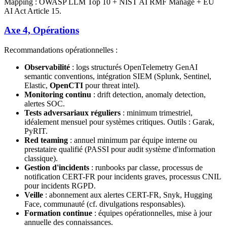
Mapping : OWASP LLM Top 10 + NIST AI RMF Manage + EU
AI Act Article 15.
Axe 4, Opérations
Recommandations opérationnelles :
Observabilité
: logs structurés OpenTelemetry GenAI
semantic conventions, intégration SIEM (Splunk, Sentinel,
Elastic,
OpenCTI
pour threat intel).
Monitoring continu
: drift detection, anomaly detection,
alertes SOC.
Tests adversariaux réguliers
: minimum trimestriel,
idéalement mensuel pour systèmes critiques. Outils : Garak,
PyRIT.
Red teaming
: annuel minimum par équipe interne ou
prestataire qualifié (PASSI pour audit système d'information
classique).
Gestion d'incidents
: runbooks par classe, processus de
notification CERT-FR pour incidents graves, processus CNIL
pour incidents RGPD.
Veille
: abonnement aux alertes CERT-FR, Snyk, Hugging
Face, communauté (cf. divulgations responsables).
Formation continue
: équipes opérationnelles, mise à jour
annuelle des connaissances.