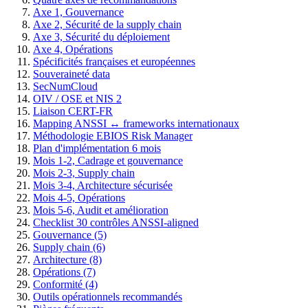
Axe 1, Gouvernance
Axe 2, Sécurité de la supply chain
Axe 3, Sécurité du déploiement
Axe 4, Opérations
Spécificités françaises et européennes
Souveraineté data
SecNumCloud
OIV / OSE et NIS 2
Liaison CERT-FR
Mapping ANSSI ↔ frameworks internationaux
Méthodologie EBIOS Risk Manager
Plan d'implémentation 6 mois
Mois 1-2, Cadrage et gouvernance
Mois 2-3, Supply chain
Mois 3-4, Architecture sécurisée
Mois 4-5, Opérations
Mois 5-6, Audit et amélioration
Checklist 30 contrôles ANSSI-aligned
Gouvernance (5)
Supply chain (6)
Architecture (8)
Opérations (7)
Conformité (4)
Outils opérationnels recommandés