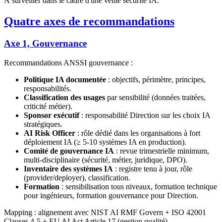
À surveiller dans le cadre d'une veille sécurité IA.
Quatre axes de recommandations
Axe 1, Gouvernance
Recommandations ANSSI gouvernance :
Politique IA documentée
: objectifs, périmètre, principes,
responsabilités.
Classification des usages
par sensibilité (données traitées,
criticité métier).
Sponsor exécutif
: responsabilité Direction sur les choix IA
stratégiques.
AI Risk Officer
: rôle dédié dans les organisations à fort
déploiement IA (≥ 5-10 systèmes IA en production).
Comité de gouvernance IA
: revue trimestrielle minimum,
multi-disciplinaire (sécurité, métier, juridique, DPO).
Inventaire des systèmes IA
: registre tenu à jour, rôle
(provider/deployer), classification.
Formation
: sensibilisation tous niveaux, formation technique
pour ingénieurs, formation gouvernance pour Direction.
Mapping : alignement avec NIST AI RMF Govern + ISO 42001
Clauses 4-5 + EU AI Act Article 17 (gestion qualité).