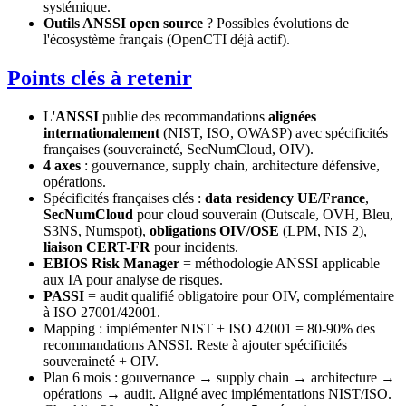
systémique.
Outils ANSSI open source
? Possibles évolutions de
l'écosystème français (OpenCTI déjà actif).
Points clés à retenir
L'
ANSSI
publie des recommandations
alignées
internationalement
(NIST, ISO, OWASP) avec spécificités
françaises (souveraineté, SecNumCloud, OIV).
4 axes
: gouvernance, supply chain, architecture défensive,
opérations.
Spécificités françaises clés :
data residency UE/France
,
SecNumCloud
pour cloud souverain (Outscale, OVH, Bleu,
S3NS, Numspot),
obligations OIV/OSE
(LPM, NIS 2),
liaison CERT-FR
pour incidents.
EBIOS Risk Manager
= méthodologie ANSSI applicable
aux IA pour analyse de risques.
PASSI
= audit qualifié obligatoire pour OIV, complémentaire
à ISO 27001/42001.
Mapping : implémenter NIST + ISO 42001 = 80-90% des
recommandations ANSSI. Reste à ajouter spécificités
souveraineté + OIV.
Plan 6 mois : gouvernance → supply chain → architecture →
opérations → audit. Aligné avec implémentations NIST/ISO.