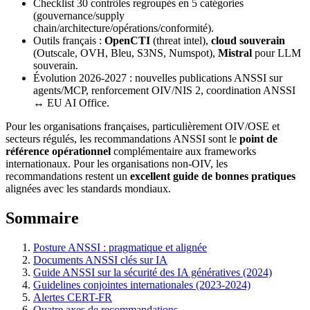
Checklist 30 contrôles regroupés en 5 catégories
(gouvernance/supply
chain/architecture/opérations/conformité).
Outils français :
OpenCTI
(threat intel),
cloud souverain
(Outscale, OVH, Bleu, S3NS, Numspot),
Mistral
pour LLM
souverain.
Évolution 2026-2027 : nouvelles publications ANSSI sur
agents/MCP, renforcement OIV/NIS 2, coordination ANSSI
↔ EU AI Office.
Pour les organisations françaises, particulièrement OIV/OSE et
secteurs régulés, les recommandations ANSSI sont le
point de
référence opérationnel
complémentaire aux frameworks
internationaux. Pour les organisations non-OIV, les
recommandations restent un
excellent guide de bonnes pratiques
alignées avec les standards mondiaux.
Sommaire
Posture ANSSI : pragmatique et alignée
Documents ANSSI clés sur IA
Guide ANSSI sur la sécurité des IA génératives (2024)
Guidelines conjointes internationales (2023-2024)
Alertes CERT-FR
Quatre axes de recommandations