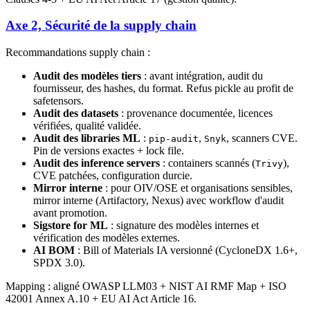
Axe 2, Sécurité de la supply chain
Recommandations supply chain :
Audit des modèles tiers
: avant intégration, audit du
fournisseur, des hashes, du format. Refus pickle au profit de
safetensors.
Audit des datasets
: provenance documentée, licences
vérifiées, qualité validée.
Audit des libraries ML
:
,
, scanners CVE.
pip-audit
Snyk
Pin de versions exactes + lock file.
Audit des inference servers
: containers scannés (
),
Trivy
CVE patchées, configuration durcie.
Mirror interne
: pour OIV/OSE et organisations sensibles,
mirror interne (Artifactory, Nexus) avec workflow d'audit
avant promotion.
Sigstore for ML
: signature des modèles internes et
vérification des modèles externes.
AI BOM
: Bill of Materials IA versionné (CycloneDX 1.6+,
SPDX 3.0).
Mapping : aligné OWASP LLM03 + NIST AI RMF Map + ISO
42001 Annex A.10 + EU AI Act Article 16.