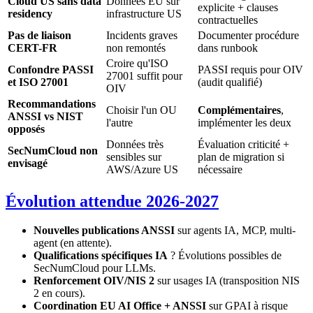
Cloud US sans data
Données EU sur
explicite + clauses
residency
infrastructure US
contractuelles
Pas de liaison
Incidents graves
Documenter procédure
CERT-FR
non remontés
dans runbook
Croire qu'ISO
Confondre PASSI
PASSI requis pour OIV
27001 suffit pour
et ISO 27001
(audit qualifié)
OIV
Recommandations
Choisir l'un OU
Complémentaires
,
ANSSI vs NIST
l'autre
implémenter les deux
opposés
Données très
Évaluation criticité +
SecNumCloud non
sensibles sur
plan de migration si
envisagé
AWS/Azure US
nécessaire
Évolution attendue 2026-2027
Nouvelles publications ANSSI
sur agents IA, MCP, multi-
agent (en attente).
Qualifications spécifiques IA
? Évolutions possibles de
SecNumCloud pour LLMs.
Renforcement OIV/NIS 2
sur usages IA (transposition NIS
2 en cours).
Coordination EU AI Office + ANSSI
sur GPAI à risque