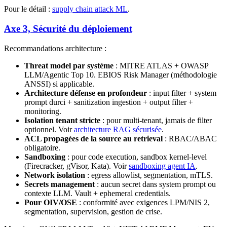
Pour le détail :
supply chain attack ML
.
Axe 3, Sécurité du déploiement
Recommandations architecture :
Threat model par système
: MITRE ATLAS + OWASP
LLM/Agentic Top 10. EBIOS Risk Manager (méthodologie
ANSSI) si applicable.
Architecture défense en profondeur
: input filter + system
prompt durci + sanitization ingestion + output filter +
monitoring.
Isolation tenant stricte
: pour multi-tenant, jamais de filter
optionnel. Voir
architecture RAG sécurisée
.
ACL propagées de la source au retrieval
: RBAC/ABAC
obligatoire.
Sandboxing
: pour code execution, sandbox kernel-level
(Firecracker, gVisor, Kata). Voir
sandboxing agent IA
.
Network isolation
: egress allowlist, segmentation, mTLS.
Secrets management
: aucun secret dans system prompt ou
contexte LLM. Vault + ephemeral credentials.
Pour OIV/OSE
: conformité avec exigences LPM/NIS 2,
segmentation, supervision, gestion de crise.