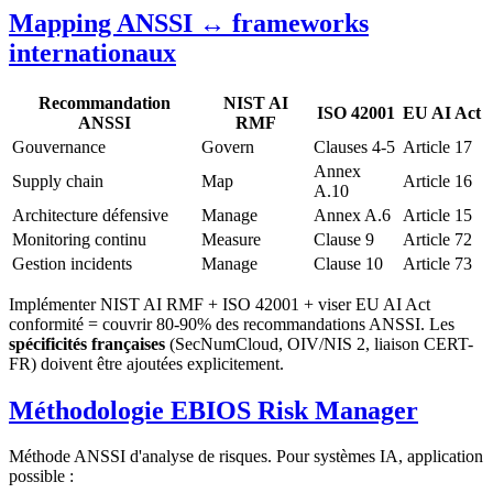
Mapping ANSSI ↔ frameworks
internationaux
Recommandation
NIST AI
ISO 42001
EU AI Act
ANSSI
RMF
Gouvernance
Govern
Clauses 4-5
Article 17
Annex
Supply chain
Map
Article 16
A.10
Architecture défensive
Manage
Annex A.6
Article 15
Monitoring continu
Measure
Clause 9
Article 72
Gestion incidents
Manage
Clause 10
Article 73
Implémenter NIST AI RMF + ISO 42001 + viser EU AI Act
conformité = couvrir 80-90% des recommandations ANSSI. Les
spécificités françaises
(SecNumCloud, OIV/NIS 2, liaison CERT-
FR) doivent être ajoutées explicitement.
Méthodologie EBIOS Risk Manager
Méthode ANSSI d'analyse de risques. Pour systèmes IA, application
possible :