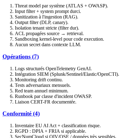
Threat model par système (ATLAS + OWASP).
Input filter + system prompt durci.
Sanitization à l'ingestion (RAG).
Output filter (DLP, canary).
Isolation tenant stricte (filter dur).
ACL propagées source → retrieval.
Sandboxing kernel-level pour code execution.
Aucun secret dans contexte LLM.
Opérations (7)
Logs structurés OpenTelemetry GenAI.
Intégration SIEM (Splunk/Sentinel/Elastic/OpenCTI).
Monitoring drift continu.
Tests adversariaux mensuels.
Red team annuel minimum.
Runbook par classe d'incident OWASP.
Liaison CERT-FR documentée.
Conformité (4)
Inventaire EU AI Act + classification risque.
RGPD : DPIA + FRIA si applicable.
SecNumCloud si OIV/OSE / données très sensibles.