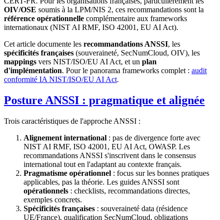
CERT-FR. Pour les organisations françaises, particulièrement les
OIV/OSE
soumis à la LPM/NIS 2, ces recommandations sont la
référence opérationnelle
complémentaire aux frameworks
internationaux (NIST AI RMF, ISO 42001, EU AI Act).
Cet article documente les
recommandations ANSSI
, les
spécificités françaises
(souveraineté, SecNumCloud, OIV), les
mappings
vers NIST/ISO/EU AI Act, et un
plan
d'implémentation
. Pour le panorama frameworks complet :
audit
conformité IA NIST/ISO/EU AI Act
.
Posture ANSSI : pragmatique et alignée
Trois caractéristiques de l'approche ANSSI :
Alignement international
: pas de divergence forte avec
NIST AI RMF, ISO 42001, EU AI Act, OWASP. Les
recommandations ANSSI s'inscrivent dans le consensus
international tout en l'adaptant au contexte français.
Pragmatisme opérationnel
: focus sur les bonnes pratiques
applicables, pas la théorie. Les guides ANSSI sont
opérationnels
: checklists, recommandations directes,
exemples concrets.
Spécificités françaises
: souveraineté data (résidence
UE/France), qualification SecNumCloud, obligations