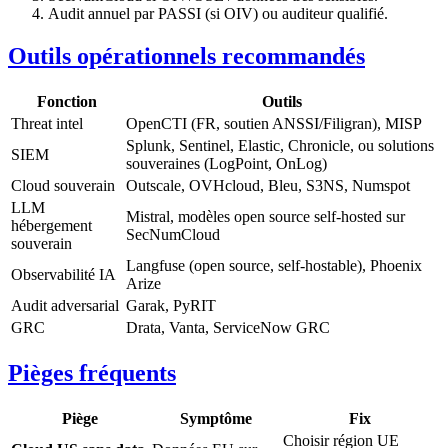
Audit annuel par PASSI (si OIV) ou auditeur qualifié.
Outils opérationnels recommandés
Fonction
Outils
Threat intel
OpenCTI (FR, soutien ANSSI/Filigran), MISP
Splunk, Sentinel, Elastic, Chronicle, ou solutions
SIEM
souveraines (LogPoint, OnLog)
Cloud souverain
Outscale, OVHcloud, Bleu, S3NS, Numspot
LLM
Mistral, modèles open source self-hosted sur
hébergement
SecNumCloud
souverain
Langfuse (open source, self-hostable), Phoenix
Observabilité IA
Arize
Audit adversarial
Garak, PyRIT
GRC
Drata, Vanta, ServiceNow GRC
Pièges fréquents
Piège
Symptôme
Fix
Choisir région UE