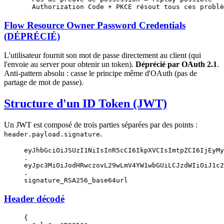
  Authorization Code + PKCE résout tous ces problè
Flow Resource Owner Password Credentials
(DÉPRÉCIÉ)
L'utilisateur fournit son mot de passe directement au client (qui
l'envoie au server pour obtenir un token).
Déprécié par OAuth 2.1
.
Anti-pattern absolu : casse le principe même d'OAuth (pas de
partage de mot de passe).
Structure d'un ID Token (JWT)
Un JWT est composé de trois parties séparées par des points :
.
header.payload.signature
eyJhbGciOiJSUzI1NiIsInR5cCI6IkpXVCIsImtpZCI6IjEyMy
.
eyJpc3MiOiJodHRwczovL29wLmV4YW1wbGUiLCJzdWIiOiJ1c2
.
signature_RSA256_base64url
Header décodé
{