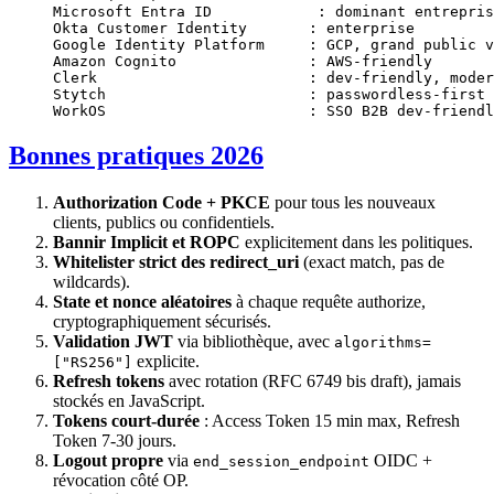
Microsoft Entra ID            : dominant entrepris
Okta Customer Identity       : enterprise
Google Identity Platform     : GCP, grand public v
Amazon Cognito               : AWS-friendly
Clerk                        : dev-friendly, moder
Stytch                       : passwordless-first
WorkOS                       : SSO B2B dev-friendl
Bonnes pratiques 2026
Authorization Code + PKCE
pour tous les nouveaux
clients, publics ou confidentiels.
Bannir Implicit et ROPC
explicitement dans les politiques.
Whitelister strict des redirect_uri
(exact match, pas de
wildcards).
State et nonce aléatoires
à chaque requête authorize,
cryptographiquement sécurisés.
Validation JWT
via bibliothèque, avec
algorithms=
explicite.
["RS256"]
Refresh tokens
avec rotation (RFC 6749 bis draft), jamais
stockés en JavaScript.
Tokens court-durée
: Access Token 15 min max, Refresh
Token 7-30 jours.
Logout propre
via
OIDC +
end_session_endpoint
révocation côté OP.