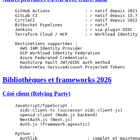
GitHub Actions              : ✓ natif depuis 2021
GitLab CI                   : ✓ natif depuis 15.7 
CircleCI                    : ✓ natif depuis 2022
Bitbucket Pipelines         : ✓ natif
Jenkins                     : ✓ via plugin OIDC
Terraform Cloud / HCP       : ✓ Workload Identity 
Destinations supportées :
  AWS IAM Identity Provider
  GCP Workload Identity Federation
  Azure Federated Credentials
  HashiCorp Vault JWT/OIDC auth method
  Kubernetes ServiceAccount Projected Tokens
Bibliothèques et frameworks 2026
Côté client (Relying Party)
JavaScript/TypeScript :
  oidc-client-ts (successor oidc-client-js)
  openid-client (Node.js backend)
  NextAuth.js (Next.js)
  Auth.js (framework-agnostic)
Python :
  Authlib                    : complet et maintenu