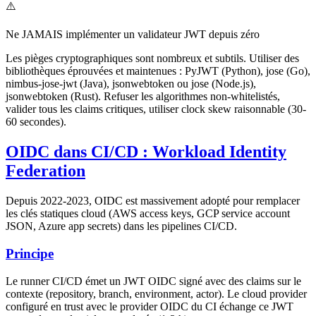
⚠️
Ne JAMAIS implémenter un validateur JWT depuis zéro
Les pièges cryptographiques sont nombreux et subtils. Utiliser des
bibliothèques éprouvées et maintenues : PyJWT (Python), jose (Go),
nimbus-jose-jwt (Java), jsonwebtoken ou jose (Node.js),
jsonwebtoken (Rust). Refuser les algorithmes non-whitelistés,
valider tous les claims critiques, utiliser clock skew raisonnable (30-
60 secondes).
OIDC dans CI/CD : Workload Identity
Federation
Depuis 2022-2023, OIDC est massivement adopté pour remplacer
les clés statiques cloud (AWS access keys, GCP service account
JSON, Azure app secrets) dans les pipelines CI/CD.
Principe
Le runner CI/CD émet un JWT OIDC signé avec des claims sur le
contexte (repository, branch, environment, actor). Le cloud provider
configuré en trust avec le provider OIDC du CI échange ce JWT