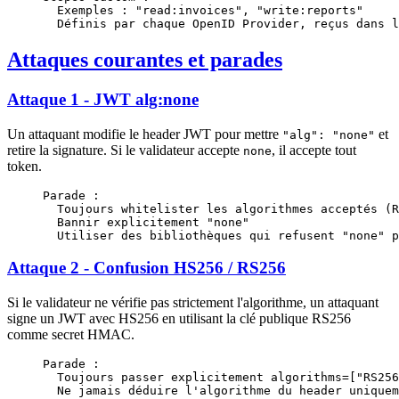
  Exemples : "read:invoices", "write:reports"
  Définis par chaque OpenID Provider, reçus dans l
Attaques courantes et parades
Attaque 1 - JWT alg:none
Un attaquant modifie le header JWT pour mettre
et
"alg": "none"
retire la signature. Si le validateur accepte
, il accepte tout
none
token.
Parade :
  Toujours whitelister les algorithmes acceptés (R
  Bannir explicitement "none"
  Utiliser des bibliothèques qui refusent "none" p
Attaque 2 - Confusion HS256 / RS256
Si le validateur ne vérifie pas strictement l'algorithme, un attaquant
signe un JWT avec HS256 en utilisant la clé publique RS256
comme secret HMAC.
Parade :
  Toujours passer explicitement algorithms=["RS256
  Ne jamais déduire l'algorithme du header uniquem