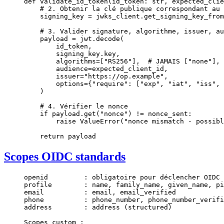
def
 validate_id_token
(id_token: 
str
, expected_cli
    # 2. Obtenir la clé publique correspondant au 
    signing_key 
=
 jwks_client.get_signing_key_from
    # 3. Valider signature, algorithme, issuer, au
    payload 
=
 jwt.decode(
        id_token,
        signing_key.key,
        algorithms
=
[
"RS256"
],  
# JAMAIS ["none"], 
        audience
=
expected_client_id,
        issuer
=
"https://op.example"
,
        options
=
{
"require"
: [
"exp"
, 
"iat"
, 
"iss"
, 
    )
    # 4. Vérifier le nonce
    if
 payload.get(
"nonce"
) 
!=
 nonce_sent:
        raise
 ValueError
(
"nonce mismatch - possibl
    return
 payload
Scopes OIDC standards
openid         : obligatoire pour déclencher OIDC 
profile        : name, family_name, given_name, pi
email          : email, email_verified
phone          : phone_number, phone_number_verifi
address        : address (structured)
Scopes custom :