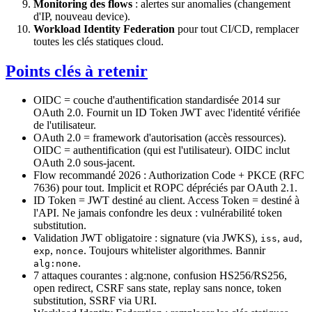
Monitoring des flows
: alertes sur anomalies (changement
d'IP, nouveau device).
Workload Identity Federation
pour tout CI/CD, remplacer
toutes les clés statiques cloud.
Points clés à retenir
OIDC = couche d'authentification standardisée 2014 sur
OAuth 2.0. Fournit un ID Token JWT avec l'identité vérifiée
de l'utilisateur.
OAuth 2.0 = framework d'autorisation (accès ressources).
OIDC = authentification (qui est l'utilisateur). OIDC inclut
OAuth 2.0 sous-jacent.
Flow recommandé 2026 : Authorization Code + PKCE (RFC
7636) pour tout. Implicit et ROPC dépréciés par OAuth 2.1.
ID Token = JWT destiné au client. Access Token = destiné à
l'API. Ne jamais confondre les deux : vulnérabilité token
substitution.
Validation JWT obligatoire : signature (via JWKS),
,
,
iss
aud
,
. Toujours whitelister algorithmes. Bannir
exp
nonce
.
alg:none
7 attaques courantes : alg:none, confusion HS256/RS256,
open redirect, CSRF sans state, replay sans nonce, token
substitution, SSRF via URI.