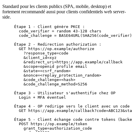
Standard pour les clients publics (SPA, mobile, desktop) et
fortement recommandé aussi pour clients confidentiels web server-
side.
Étape 1 - Client génère PKCE :
  code_verifier = random 43-128 chars
  code_challenge = BASE64URL(SHA256(code_verifier)
Étape 2 - Redirection authorization :
  GET https://op.example/authorize
    ?response_type=code
    &client_id=xyz
    &redirect_uri=https://app.example/callback
    &scope=openid profile email
    &state=<csrf_random>
    &nonce=<replay_protection_random>
    &code_challenge=<hash>
    &code_challenge_method=S256
Étape 3 - Utilisateur s'authentifie chez OP
  Login + MFA éventuel
Étape 4 - OP redirige vers le client avec un code 
  GET https://app.example/callback?code=ABC123&sta
Étape 5 - Client échange code contre tokens (backe
  POST https://op.example/token
    grant_type=authorization_code