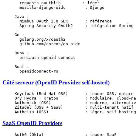
  requests-oauthlib         : léger
  mozilla-django-oidc        : Django
Java :
  Nimbus OAuth 2.0 SDK       : référence
  Spring Security OAuth2     : intégration Spring
Go :
  golang.org/x/oauth2
  github.com/coreos/go-oidc
Ruby :
  omniauth-openid-connect
Rust :
  openidconnect-rs
Côté serveur (OpenID Provider self-hosted)
Keycloak (Red Hat OSS)       : leader OSS, mature
Ory Hydra + Kratos           : modulaire, cloud-na
Authentik (OSS)              : moderne, alternativ
Zitadel (OSS + SaaS)         : multi-tenant natif
Authelia (OSS)               : léger, self-hosting
SaaS OpenID Providers
Auth0 (Okta)                 : leader SaaS