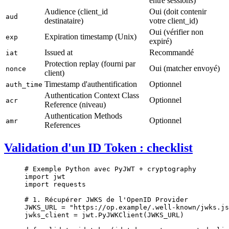
entre sessions)
Audience (client_id
Oui (doit contenir
aud
destinataire)
votre client_id)
Oui (vérifier non
Expiration timestamp (Unix)
exp
expiré)
Issued at
Recommandé
iat
Protection replay (fourni par
Oui (matcher envoyé)
nonce
client)
Timestamp d'authentification
Optionnel
auth_time
Authentication Context Class
Optionnel
acr
Reference (niveau)
Authentication Methods
Optionnel
amr
References
Validation d'un ID Token : checklist
# Exemple Python avec PyJWT + cryptography
import
 jwt
import
 requests
# 1. Récupérer JWKS de l'OpenID Provider
JWKS_URL
 =
 "https://op.example/.well-known/jwks.js
jwks_client 
=
 jwt.PyJWKClient(
JWKS_URL
)