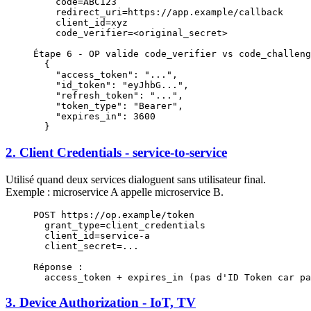
    code=ABC123
    redirect_uri=https://app.example/callback
    client_id=xyz
    code_verifier=<original_secret>
Étape 6 - OP valide code_verifier vs code_challeng
  {
    "access_token": "...",
    "id_token": "eyJhbG...",
    "refresh_token": "...",
    "token_type": "Bearer",
    "expires_in": 3600
  }
2. Client Credentials - service-to-service
Utilisé quand deux services dialoguent sans utilisateur final.
Exemple : microservice A appelle microservice B.
POST https://op.example/token
  grant_type=client_credentials
  client_id=service-a
  client_secret=...
Réponse :
  access_token + expires_in (pas d'ID Token car pa
3. Device Authorization - IoT, TV