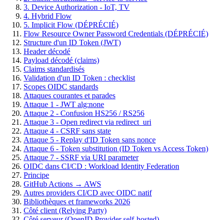
3. Device Authorization - IoT, TV
4. Hybrid Flow
5. Implicit Flow (DÉPRÉCIÉ)
Flow Resource Owner Password Credentials (DÉPRÉCIÉ)
Structure d'un ID Token (JWT)
Header décodé
Payload décodé (claims)
Claims standardisés
Validation d'un ID Token : checklist
Scopes OIDC standards
Attaques courantes et parades
Attaque 1 - JWT alg:none
Attaque 2 - Confusion HS256 / RS256
Attaque 3 - Open redirect via redirect_uri
Attaque 4 - CSRF sans state
Attaque 5 - Replay d'ID Token sans nonce
Attaque 6 - Token substitution (ID Token vs Access Token)
Attaque 7 - SSRF via URI parameter
OIDC dans CI/CD : Workload Identity Federation
Principe
GitHub Actions → AWS
Autres providers CI/CD avec OIDC natif
Bibliothèques et frameworks 2026
Côté client (Relying Party)
Côté serveur (OpenID Provider self-hosted)