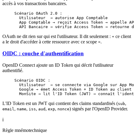
accès à vos transactions bancaires.
Scénario OAuth 2.0 :
  Utilisateur  → autorise App Comptable
  App Comptable → reçoit Access Token → appelle AP
  API Bancaire → vérifie Access Token → retourne d
OAuth ne dit rien sur qui est l'utilisateur. Il dit seulement : « ce client
a le droit d'accéder à cette ressource avec ce scope ».
OIDC : couche d'authentification
OpenID Connect ajoute un ID Token qui décrit l'utilisateur
authentifié.
Scénario OIDC :
  Utilisateur  → se connecte via Google sur App Mo
  Google → émet Access Token + ID Token au client 
  MonSite → lit l'ID Token (JWT) → connaît l'ident
L'ID Token est un JWT qui contient des claims standardisés (
,
sub
,
,
,
,
,
) signés par l'OpenID Provider.
email
name
iss
aud
exp
nonce
ℹ️
Règle mnémotechnique