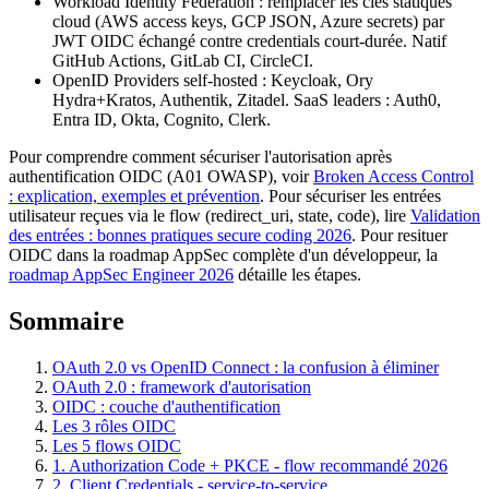
Workload Identity Federation : remplacer les clés statiques
cloud (AWS access keys, GCP JSON, Azure secrets) par
JWT OIDC échangé contre credentials court-durée. Natif
GitHub Actions, GitLab CI, CircleCI.
OpenID Providers self-hosted : Keycloak, Ory
Hydra+Kratos, Authentik, Zitadel. SaaS leaders : Auth0,
Entra ID, Okta, Cognito, Clerk.
Pour comprendre comment sécuriser l'autorisation après
authentification OIDC (A01 OWASP), voir
Broken Access Control
: explication, exemples et prévention
. Pour sécuriser les entrées
utilisateur reçues via le flow (redirect_uri, state, code), lire
Validation
des entrées : bonnes pratiques secure coding 2026
. Pour resituer
OIDC dans la roadmap AppSec complète d'un développeur, la
roadmap AppSec Engineer 2026
détaille les étapes.
Sommaire
OAuth 2.0 vs OpenID Connect : la confusion à éliminer
OAuth 2.0 : framework d'autorisation
OIDC : couche d'authentification
Les 3 rôles OIDC
Les 5 flows OIDC
1. Authorization Code + PKCE - flow recommandé 2026
2. Client Credentials - service-to-service