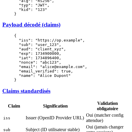
  "alg"
: 
"RS256"
,
  "typ"
: 
"JWT"
,
  "kid"
: 
"123"
}
Payload décodé (claims)
{
  "iss"
: 
"https://op.example"
,
  "sub"
: 
"user_123"
,
  "aud"
: 
"client_xyz"
,
  "exp"
: 
1734900000
,
  "iat"
: 
1734896400
,
  "nonce"
: 
"abc123"
,
  "email"
: 
"alice@example.com"
,
  "email_verified"
: 
true
,
  "name"
: 
"Alice Dupont"
}
Claims standardisés
Validation
Claim
Signification
obligatoire
Oui (matcher config
Issuer (OpenID Provider URL)
iss
attendue)
Oui (jamais changer
Subject (ID utilisateur stable)
sub