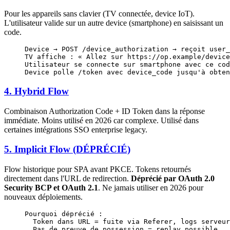
Pour les appareils sans clavier (TV connectée, device IoT).
L'utilisateur valide sur un autre device (smartphone) en saisissant un
code.
Device → POST /device_authorization → reçoit user_
TV affiche : « Allez sur https://op.example/device
Utilisateur se connecte sur smartphone avec ce cod
Device polle /token avec device_code jusqu'à obten
4. Hybrid Flow
Combinaison Authorization Code + ID Token dans la réponse
immédiate. Moins utilisé en 2026 car complexe. Utilisé dans
certaines intégrations SSO enterprise legacy.
5. Implicit Flow (DÉPRÉCIÉ)
Flow historique pour SPA avant PKCE. Tokens retournés
directement dans l'URL de redirection.
Déprécié par OAuth 2.0
Security BCP et OAuth 2.1
. Ne jamais utiliser en 2026 pour
nouveaux déploiements.
Pourquoi déprécié :
  Token dans URL = fuite via Referer, logs serveur
  Pas de preuve de possession = replay possible