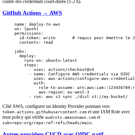
contre des credentials court-durée (1-2 h).
GitHub Actions → AWS
name
: 
deploy-to-aws
on
: [
push
]
permissions
:
  id-token
: 
write
       # requis pour émettre le J
  contents
: 
read
jobs
:
  deploy
:
    runs-on
: 
ubuntu-latest
    steps
:
      - 
uses
: 
actions/checkout@v4
      - 
name
: 
Configure AWS credentials via OIDC
        uses
: 
aws-actions/configure-aws-credential
        with
:
          role-to-assume
: 
arn:aws:iam::123456789:r
          aws-region
: 
eu-west-3
      - 
run
: 
aws s3 sync ./dist s3://my-bucket/
Côté AWS, configurer un Identity Provider pointant vers
et une IAM Role avec
token.actions.githubusercontent.com
trust policy qui vérifie
et
aud=sts.amazonaws.com
.
sub=repo:org/repo:ref:refs/heads/main
Autres providers CI/CD avec OIDC natif