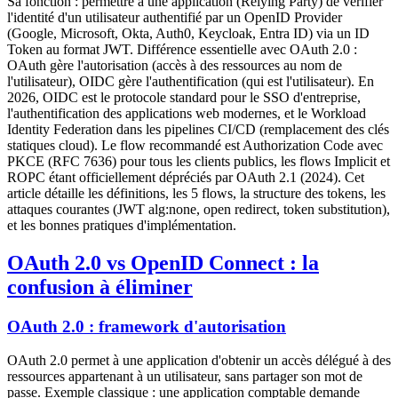
Sa fonction : permettre à une application (Relying Party) de vérifier
l'identité d'un utilisateur authentifié par un OpenID Provider
(Google, Microsoft, Okta, Auth0, Keycloak, Entra ID) via un ID
Token au format JWT. Différence essentielle avec OAuth 2.0 :
OAuth gère l'autorisation (accès à des ressources au nom de
l'utilisateur), OIDC gère l'authentification (qui est l'utilisateur). En
2026, OIDC est le protocole standard pour le SSO d'entreprise,
l'authentification des applications web modernes, et le Workload
Identity Federation dans les pipelines CI/CD (remplacement des clés
statiques cloud). Le flow recommandé est Authorization Code avec
PKCE (RFC 7636) pour tous les clients publics, les flows Implicit et
ROPC étant officiellement dépréciés par OAuth 2.1 (2024). Cet
article détaille les définitions, les 5 flows, la structure des tokens, les
attaques courantes (JWT alg:none, open redirect, token substitution),
et les bonnes pratiques d'implémentation.
OAuth 2.0 vs OpenID Connect : la
confusion à éliminer
OAuth 2.0 : framework d'autorisation
OAuth 2.0 permet à une application d'obtenir un accès délégué à des
ressources appartenant à un utilisateur, sans partager son mot de
passe. Exemple classique : une application comptable demande