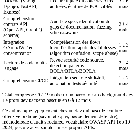
backend (Spring,
Lecture rapide du code des APIs
3 à 6
Django, FastAPI,
auditées, écriture de POC ciblés
mois
Express)
Compréhension
Audit de spec, identification de
contrats API
2 à 4
gaps de documentation, fuzzing
(OpenAPI, GraphQL
mois
schema-aware
schema)
Intégration
Compréhension des flows,
1 à 3
OAuth/JWT en
identification rapide des faiblesses
mois
consommation
(algorithm confusion, scope abuse)
Revue sécurité code source,
Lecture de code multi-
2 à 4
détection patterns
langage
mois
BOLA/BFLA/BOPLA
Intégration sécurité shift-left,
1 à 2
Compréhension CI/CD
automation tests sécurité
mois
Total compressé : 9 à 19 mois sur un parcours sans background dev.
Le profil dev backend bascule en 6 à 12 mois.
Ce qui manque typiquement chez un dev qui bascule : culture
offensive pratique (savoir attaquer, pas seulement défendre),
méthodologie d'audit structurée, vocabulaire OWASP API Top 10
2023, posture adversariale sur ses propres APIs.