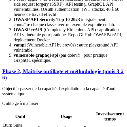
side request forgery (SSRF), API testing, GraphQL API
vulnerabilities, OAuth authentication, JWT attacks. 40 à 60
heures de travail effectif.
OWASP API Security Top 10 2023
intégralement :
connaître chaque classe avec un exemple exploité en lab.
OWASP crAPI
(Completely Ridiculous API) : application
API vulnérable pour pratique. Repo GitHub OWASP/crAPI,
déploiement Docker.
vampi
(Vulnerable API by erev0s) : autre playground API
vulnérable.
vulnerable-graphql-api
(par dolevf) : pour pratique
GraphQL spécifique.
Phase 2, Maîtrise outillage et méthodologie (mois 3 à
6)
Objectif : passer de la capacité d'exploitation à la capacité d'audit
systématique.
Outillage à maîtriser :
Investissement
Outil
Usage
temps
Burp Suite