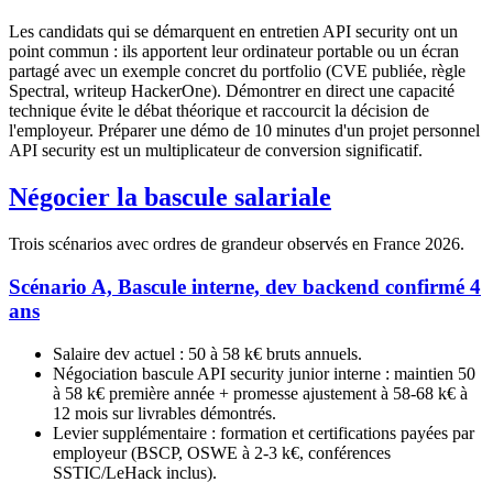
Les candidats qui se démarquent en entretien API security ont un
point commun : ils apportent leur ordinateur portable ou un écran
partagé avec un exemple concret du portfolio (CVE publiée, règle
Spectral, writeup HackerOne). Démontrer en direct une capacité
technique évite le débat théorique et raccourcit la décision de
l'employeur. Préparer une démo de 10 minutes d'un projet personnel
API security est un multiplicateur de conversion significatif.
Négocier la bascule salariale
Trois scénarios avec ordres de grandeur observés en France 2026.
Scénario A, Bascule interne, dev backend confirmé 4
ans
Salaire dev actuel : 50 à 58 k€ bruts annuels.
Négociation bascule API security junior interne : maintien 50
à 58 k€ première année + promesse ajustement à 58-68 k€ à
12 mois sur livrables démontrés.
Levier supplémentaire : formation et certifications payées par
employeur (BSCP, OSWE à 2-3 k€, conférences
SSTIC/LeHack inclus).