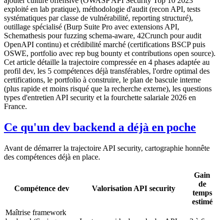
ajouter culture offensive (OWASP API Security Top 10 2023
exploité en lab pratique), méthodologie d'audit (recon API, tests
systématiques par classe de vulnérabilité, reporting structuré),
outillage spécialisé (Burp Suite Pro avec extensions API,
Schemathesis pour fuzzing schema-aware, 42Crunch pour audit
OpenAPI continu) et crédibilité marché (certifications BSCP puis
OSWE, portfolio avec rep bug bounty et contributions open source).
Cet article détaille la trajectoire compressée en 4 phases adaptée au
profil dev, les 5 compétences déjà transférables, l'ordre optimal des
certifications, le portfolio à construire, le plan de bascule interne
(plus rapide et moins risqué que la recherche externe), les questions
types d'entretien API security et la fourchette salariale 2026 en
France.
Ce qu'un dev backend a déjà en poche
Avant de démarrer la trajectoire API security, cartographie honnête
des compétences déjà en place.
Gain
de
Compétence dev
Valorisation API security
temps
estimé
Maîtrise framework