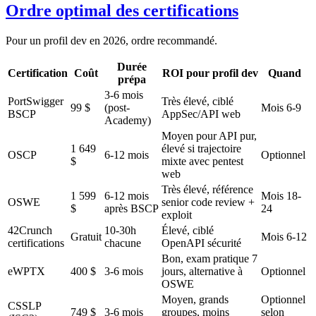
Ordre optimal des certifications
Pour un profil dev en 2026, ordre recommandé.
Durée
Certification
Coût
ROI pour profil dev
Quand
prépa
3-6 mois
PortSwigger
Très élevé, ciblé
99 $
(post-
Mois 6-9
BSCP
AppSec/API web
Academy)
Moyen pour API pur,
1 649
élevé si trajectoire
OSCP
6-12 mois
Optionnel
$
mixte avec pentest
web
Très élevé, référence
1 599
6-12 mois
Mois 18-
OSWE
senior code review +
$
après BSCP
24
exploit
42Crunch
10-30h
Élevé, ciblé
Gratuit
Mois 6-12
certifications
chacune
OpenAPI sécurité
Bon, exam pratique 7
eWPTX
400 $
3-6 mois
jours, alternative à
Optionnel
OSWE
Moyen, grands
Optionnel
CSSLP
749 $
3-6 mois
groupes, moins
selon