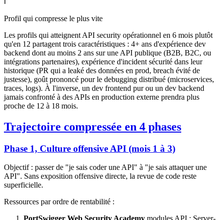
ℹ️
Profil qui compresse le plus vite
Les profils qui atteignent API security opérationnel en 6 mois plutôt
qu'en 12 partagent trois caractéristiques : 4+ ans d'expérience dev
backend dont au moins 2 ans sur une API publique (B2B, B2C, ou
intégrations partenaires), expérience d'incident sécurité dans leur
historique (PR qui a leaké des données en prod, breach évité de
justesse), goût prononcé pour le debugging distribué (microservices,
traces, logs). À l'inverse, un dev frontend pur ou un dev backend
jamais confronté à des APIs en production externe prendra plus
proche de 12 à 18 mois.
Trajectoire compressée en 4 phases
Phase 1, Culture offensive API (mois 1 à 3)
Objectif : passer de "je sais coder une API" à "je sais attaquer une
API". Sans exposition offensive directe, la revue de code reste
superficielle.
Ressources par ordre de rentabilité :
PortSwigger Web Security Academy
modules API : Server-