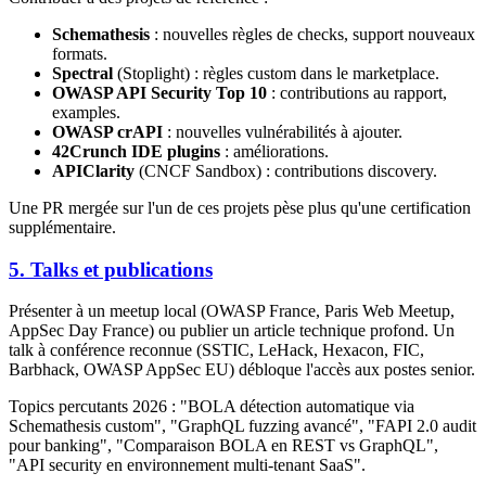
Schemathesis
: nouvelles règles de checks, support nouveaux
formats.
Spectral
(Stoplight) : règles custom dans le marketplace.
OWASP API Security Top 10
: contributions au rapport,
examples.
OWASP crAPI
: nouvelles vulnérabilités à ajouter.
42Crunch IDE plugins
: améliorations.
APIClarity
(CNCF Sandbox) : contributions discovery.
Une PR mergée sur l'un de ces projets pèse plus qu'une certification
supplémentaire.
5. Talks et publications
Présenter à un meetup local (OWASP France, Paris Web Meetup,
AppSec Day France) ou publier un article technique profond. Un
talk à conférence reconnue (SSTIC, LeHack, Hexacon, FIC,
Barbhack, OWASP AppSec EU) débloque l'accès aux postes senior.
Topics percutants 2026 : "BOLA détection automatique via
Schemathesis custom", "GraphQL fuzzing avancé", "FAPI 2.0 audit
pour banking", "Comparaison BOLA en REST vs GraphQL",
"API security en environnement multi-tenant SaaS".