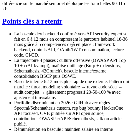
différencie sur le marché senior et débloque les fourchettes 90-115
k€.
Points clés à retenir
La bascule dev backend confirmé vers API security expert se
fait en 6 à 12 mois en compressant le parcours habituel 18-36
mois grâce à 5 compétences déjà en place : framework
backend, contrats API, OAuth/JWT consommation, lecture
code, CI/CD.
La trajectoire 4 phases : culture offensive (OWASP API Top
10 + crAPI/vampi), maîtrise outillage (Burp + extensions,
Schemathesis, 42Crunch), bascule interne/externe,
consolidation BSCP puis OSWE.
Bascule interne 6-12 mois plus rapide que externe. Pattern qui
marche : threat modeling volontaire → revue code sécu →
audit complet → glissement progressif 20-50-100 % avec
ajustement titre/salaire.
Portfolio discriminant en 2026 : GitHub avec règles
Spectral/Schemathesis custom, rep bug bounty HackerOne
API-focused, CVE publiée sur API open source,
contributions OWASP crAPI/Schemathesis, talk ou article
publié.
Rémunération en bascule : maintien salaire en interne