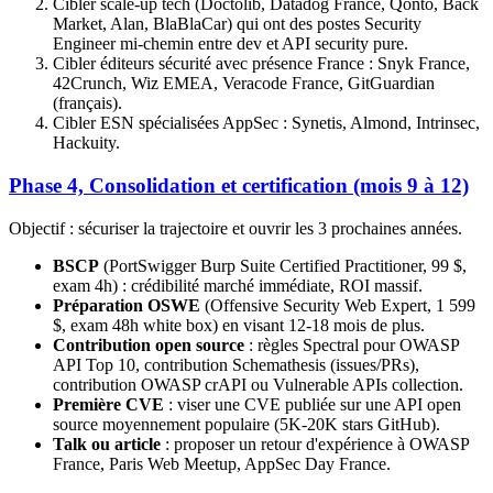
Cibler scale-up tech (Doctolib, Datadog France, Qonto, Back
Market, Alan, BlaBlaCar) qui ont des postes Security
Engineer mi-chemin entre dev et API security pure.
Cibler éditeurs sécurité avec présence France : Snyk France,
42Crunch, Wiz EMEA, Veracode France, GitGuardian
(français).
Cibler ESN spécialisées AppSec : Synetis, Almond, Intrinsec,
Hackuity.
Phase 4, Consolidation et certification (mois 9 à 12)
Objectif : sécuriser la trajectoire et ouvrir les 3 prochaines années.
BSCP
(PortSwigger Burp Suite Certified Practitioner, 99 $,
exam 4h) : crédibilité marché immédiate, ROI massif.
Préparation OSWE
(Offensive Security Web Expert, 1 599
$, exam 48h white box) en visant 12-18 mois de plus.
Contribution open source
: règles Spectral pour OWASP
API Top 10, contribution Schemathesis (issues/PRs),
contribution OWASP crAPI ou Vulnerable APIs collection.
Première CVE
: viser une CVE publiée sur une API open
source moyennement populaire (5K-20K stars GitHub).
Talk ou article
: proposer un retour d'expérience à OWASP
France, Paris Web Meetup, AppSec Day France.