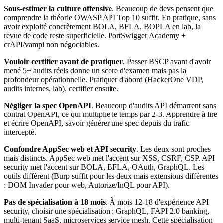
Sous-estimer la culture offensive
. Beaucoup de devs pensent que
comprendre la théorie OWASP API Top 10 suffit. En pratique, sans
avoir exploité concrètement BOLA, BFLA, BOPLA en lab, la
revue de code reste superficielle. PortSwigger Academy +
crAPI/vampi non négociables.
Vouloir certifier avant de pratiquer
. Passer BSCP avant d'avoir
mené 5+ audits réels donne un score d'examen mais pas la
profondeur opérationnelle. Pratiquer d'abord (HackerOne VDP,
audits internes, lab), certifier ensuite.
Négliger la spec OpenAPI
. Beaucoup d'audits API démarrent sans
contrat OpenAPI, ce qui multiplie le temps par 2-3. Apprendre à lire
et écrire OpenAPI, savoir générer une spec depuis du trafic
intercepté.
Confondre AppSec web et API security
. Les deux sont proches
mais distincts. AppSec web met l'accent sur XSS, CSRF, CSP. API
security met l'accent sur BOLA, BFLA, OAuth, GraphQL. Les
outils diffèrent (Burp suffit pour les deux mais extensions différentes
: DOM Invader pour web, Autorize/InQL pour API).
Pas de spécialisation à 18 mois
. À mois 12-18 d'expérience API
security, choisir une spécialisation : GraphQL, FAPI 2.0 banking,
multi-tenant SaaS, microservices service mesh. Cette spécialisation