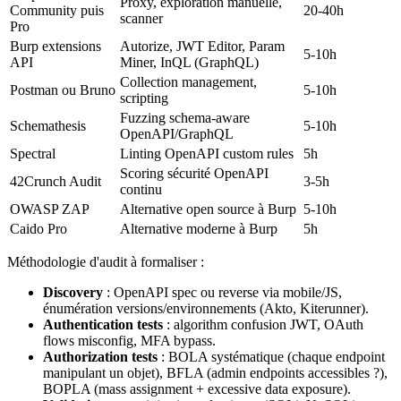
Proxy, exploration manuelle,
Community puis
20-40h
scanner
Pro
Burp extensions
Autorize, JWT Editor, Param
5-10h
API
Miner, InQL (GraphQL)
Collection management,
Postman ou Bruno
5-10h
scripting
Fuzzing schema-aware
Schemathesis
5-10h
OpenAPI/GraphQL
Spectral
Linting OpenAPI custom rules
5h
Scoring sécurité OpenAPI
42Crunch Audit
3-5h
continu
OWASP ZAP
Alternative open source à Burp
5-10h
Caido Pro
Alternative moderne à Burp
5h
Méthodologie d'audit à formaliser :
Discovery
: OpenAPI spec ou reverse via mobile/JS,
énumération versions/environnements (Akto, Kiterunner).
Authentication tests
: algorithm confusion JWT, OAuth
flows misconfig, MFA bypass.
Authorization tests
: BOLA systématique (chaque endpoint
manipulant un objet), BFLA (admin endpoints accessibles ?),
BOPLA (mass assignment + excessive data exposure).