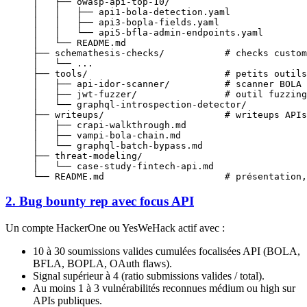
│   ├── owasp-api-top-10/
│   │   ├── api1-bola-detection.yaml
│   │   ├── api3-bopla-fields.yaml
│   │   └── api5-bfla-admin-endpoints.yaml
│   └── README.md
├── schemathesis-checks/           # checks custom
│   └── ...
├── tools/                         # petits outils
│   ├── api-idor-scanner/          # scanner BOLA 
│   ├── jwt-fuzzer/                # outil fuzzing
│   └── graphql-introspection-detector/
├── writeups/                      # writeups APIs
│   ├── crapi-walkthrough.md
│   ├── vampi-bola-chain.md
│   └── graphql-batch-bypass.md
├── threat-modeling/
│   └── case-study-fintech-api.md
└── README.md                      # présentation,
2. Bug bounty rep avec focus API
Un compte HackerOne ou YesWeHack actif avec :
10 à 30 soumissions valides cumulées focalisées API (BOLA,
BFLA, BOPLA, OAuth flaws).
Signal supérieur à 4 (ratio submissions valides / total).
Au moins 1 à 3 vulnérabilités reconnues médium ou high sur
APIs publiques.