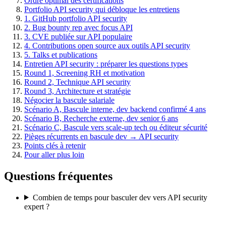
Ordre optimal des certifications
Portfolio API security qui débloque les entretiens
1. GitHub portfolio API security
2. Bug bounty rep avec focus API
3. CVE publiée sur API populaire
4. Contributions open source aux outils API security
5. Talks et publications
Entretien API security : préparer les questions types
Round 1, Screening RH et motivation
Round 2, Technique API security
Round 3, Architecture et stratégie
Négocier la bascule salariale
Scénario A, Bascule interne, dev backend confirmé 4 ans
Scénario B, Recherche externe, dev senior 6 ans
Scénario C, Bascule vers scale-up tech ou éditeur sécurité
Pièges récurrents en bascule dev → API security
Points clés à retenir
Pour aller plus loin
Questions fréquentes
Combien de temps pour basculer dev vers API security
expert ?