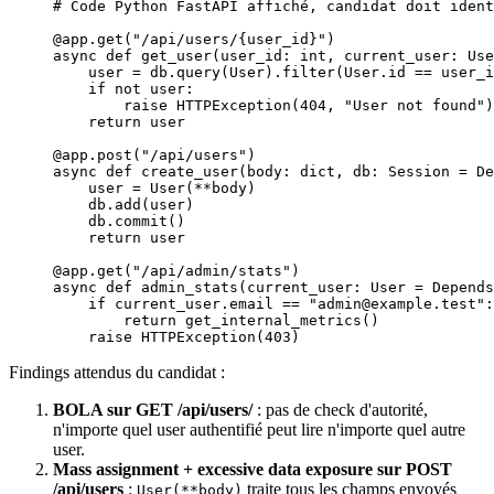
# Code Python FastAPI affiché, candidat doit ident
@app.get
(
"/api/users/
{user_id}
"
)
async
 def
 get_user
(user_id: 
int
, current_user: Use
    user 
=
 db.query(User).filter(User.id 
==
 user_i
    if
 not
 user:
        raise
 HTTPException(
404
, 
"User not found"
)
    return
 user
@app.post
(
"/api/users"
)
async
 def
 create_user
(body: 
dict
, db: Session 
=
 De
    user 
=
 User(
**
body)
    db.add(user)
    db.commit()
    return
 user
@app.get
(
"/api/admin/stats"
)
async
 def
 admin_stats
(current_user: User 
=
 Depends
    if
 current_user.email 
==
 "admin@example.test"
:
        return
 get_internal_metrics()
    raise
 HTTPException(
403
)
Findings attendus du candidat :
BOLA sur GET /api/users/
: pas de check d'autorité,
n'importe quel user authentifié peut lire n'importe quel autre
user.
Mass assignment + excessive data exposure sur POST
/api/users
:
traite tous les champs envoyés
User(**body)