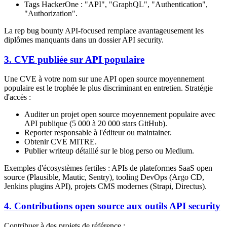
Tags HackerOne : "API", "GraphQL", "Authentication",
"Authorization".
La rep bug bounty API-focused remplace avantageusement les
diplômes manquants dans un dossier API security.
3. CVE publiée sur API populaire
Une CVE à votre nom sur une API open source moyennement
populaire est le trophée le plus discriminant en entretien. Stratégie
d'accès :
Auditer un projet open source moyennement populaire avec
API publique (5 000 à 20 000 stars GitHub).
Reporter responsable à l'éditeur ou maintainer.
Obtenir CVE MITRE.
Publier writeup détaillé sur le blog perso ou Medium.
Exemples d'écosystèmes fertiles : APIs de plateformes SaaS open
source (Plausible, Mautic, Sentry), tooling DevOps (Argo CD,
Jenkins plugins API), projets CMS modernes (Strapi, Directus).
4. Contributions open source aux outils API security
Contribuer à des projets de référence :