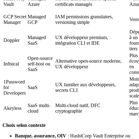
Vault
Azure
certificats managés
Azu
GCP Secret
Managed
IAM permissions granulaires,
Ver
Manager
GCP
versioning simple
Dép
Managed
UX développeur premium,
à un
Doppler
SaaS
intégration CLI et IDE
four
tiers
Plus 
Open-source
Alternative open-source moderne,
écos
Infisical
self-host ou
UX développeur
en
SaaS
cons
Moi
1Password
UX familier aux développeurs,
adap
for
SaaS
secrets CLI
prod
Developers
scale
Plus 
SaaS multi-
Multi-cloud natif, DFC
Akeyless
éduc
cloud
cryptographie
marc
Choix selon contexte
Banque, assurance, OIV
: HashiCorp Vault Enterprise ou