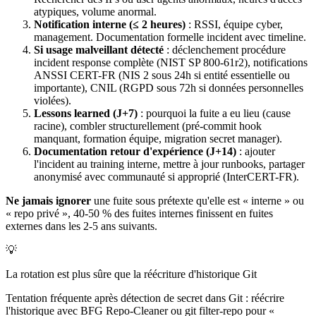
atypiques, volume anormal.
Notification interne (≤ 2 heures)
: RSSI, équipe cyber,
management. Documentation formelle incident avec timeline.
Si usage malveillant détecté
: déclenchement procédure
incident response complète (NIST SP 800-61r2), notifications
ANSSI CERT-FR (NIS 2 sous 24h si entité essentielle ou
importante), CNIL (RGPD sous 72h si données personnelles
violées).
Lessons learned (J+7)
: pourquoi la fuite a eu lieu (cause
racine), combler structurellement (pré-commit hook
manquant, formation équipe, migration secret manager).
Documentation retour d'expérience (J+14)
: ajouter
l'incident au training interne, mettre à jour runbooks, partager
anonymisé avec communauté si approprié (InterCERT-FR).
Ne jamais ignorer
une fuite sous prétexte qu'elle est « interne » ou
« repo privé », 40-50 % des fuites internes finissent en fuites
externes dans les 2-5 ans suivants.
💡
La rotation est plus sûre que la réécriture d'historique Git
Tentation fréquente après détection de secret dans Git : réécrire
l'historique avec BFG Repo-Cleaner ou git filter-repo pour «