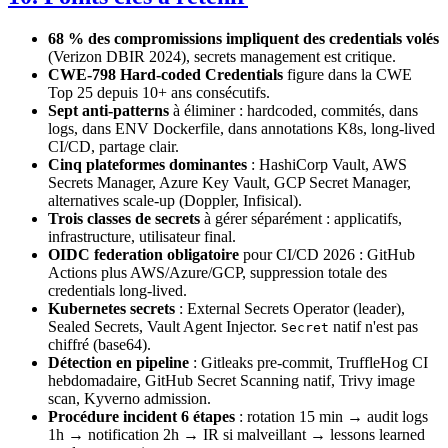
68 % des compromissions impliquent des credentials volés
(Verizon DBIR 2024), secrets management est critique.
CWE-798 Hard-coded Credentials
figure dans la CWE
Top 25 depuis 10+ ans consécutifs.
Sept anti-patterns
à éliminer : hardcoded, commités, dans
logs, dans ENV Dockerfile, dans annotations K8s, long-lived
CI/CD, partage clair.
Cinq plateformes dominantes
: HashiCorp Vault, AWS
Secrets Manager, Azure Key Vault, GCP Secret Manager,
alternatives scale-up (Doppler, Infisical).
Trois classes de secrets
à gérer séparément : applicatifs,
infrastructure, utilisateur final.
OIDC federation obligatoire
pour CI/CD 2026 : GitHub
Actions plus AWS/Azure/GCP, suppression totale des
credentials long-lived.
Kubernetes secrets
: External Secrets Operator (leader),
Sealed Secrets, Vault Agent Injector.
natif n'est pas
Secret
chiffré (base64).
Détection en pipeline
: Gitleaks pre-commit, TruffleHog CI
hebdomadaire, GitHub Secret Scanning natif, Trivy image
scan, Kyverno admission.
Procédure incident 6 étapes
: rotation 15 min → audit logs
1h → notification 2h → IR si malveillant → lessons learned