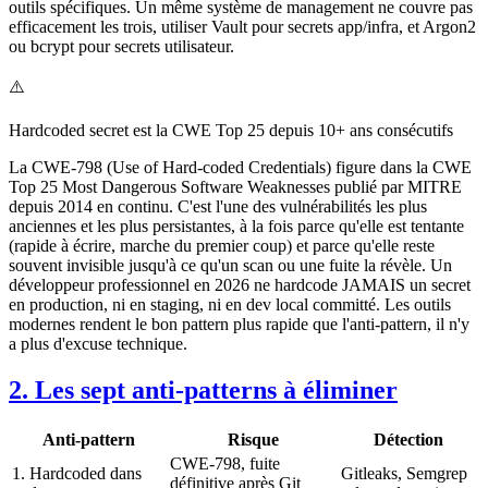
outils spécifiques. Un même système de management ne couvre pas
efficacement les trois, utiliser Vault pour secrets app/infra, et Argon2
ou bcrypt pour secrets utilisateur.
⚠️
Hardcoded secret est la CWE Top 25 depuis 10+ ans consécutifs
La CWE-798 (Use of Hard-coded Credentials) figure dans la CWE
Top 25 Most Dangerous Software Weaknesses publié par MITRE
depuis 2014 en continu. C'est l'une des vulnérabilités les plus
anciennes et les plus persistantes, à la fois parce qu'elle est tentante
(rapide à écrire, marche du premier coup) et parce qu'elle reste
souvent invisible jusqu'à ce qu'un scan ou une fuite la révèle. Un
développeur professionnel en 2026 ne hardcode JAMAIS un secret
en production, ni en staging, ni en dev local committé. Les outils
modernes rendent le bon pattern plus rapide que l'anti-pattern, il n'y
a plus d'excuse technique.
2. Les sept anti-patterns à éliminer
Anti-pattern
Risque
Détection
CWE-798, fuite
1. Hardcoded dans
Gitleaks, Semgrep
définitive après Git