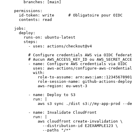
    branches
: [
main
]
permissions
:
  id-token
: 
write
      # Obligatoire pour OIDC
  contents
: 
read
jobs
:
  deploy
:
    runs-on
: 
ubuntu-latest
    steps
:
      - 
uses
: 
actions/checkout@v4
      # Configure credentials AWS via OIDC federat
      # Aucun AWS_ACCESS_KEY_ID ou AWS_SECRET_ACCE
      - 
name
: 
Configure AWS credentials via OIDC
        uses
: 
aws-actions/configure-aws-credential
        with
:
          role-to-assume
: 
arn:aws:iam::12345678901
          role-session-name
: 
github-actions-deploy
          aws-region
: 
eu-west-3
      - 
name
: 
Deploy to S3
        run
: 
|
          aws s3 sync ./dist s3://my-app-prod --de
      - 
name
: 
Invalidate CloudFront
        run
: 
|
          aws cloudfront create-invalidation \
            --distribution-id E2EXAMPLE123 \
            --paths "/*"