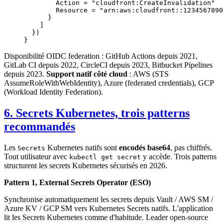
        Action 
=
 "cloudfront:CreateInvalidation"
        Resource 
=
 "arn:aws:cloudfront::1234567890
      }
    ]
  })
}
Disponibilité OIDC federation : GitHub Actions depuis 2021,
GitLab CI depuis 2022, CircleCI depuis 2023, Bitbucket Pipelines
depuis 2023.
Support natif côté cloud
: AWS (STS
AssumeRoleWithWebIdentity), Azure (federated credentials), GCP
(Workload Identity Federation).
6. Secrets Kubernetes, trois patterns
recommandés
Les
Kubernetes natifs sont
encodés base64
, pas chiffrés.
Secrets
Tout utilisateur avec
y accède. Trois patterns
kubectl get secret
structurent les secrets Kubernetes sécurisés en 2026.
Pattern 1, External Secrets Operator (ESO)
Synchronise automatiquement les secrets depuis Vault / AWS SM /
Azure KV / GCP SM vers Kubernetes Secrets natifs. L'application
lit les Secrets Kubernetes comme d'habitude. Leader open-source