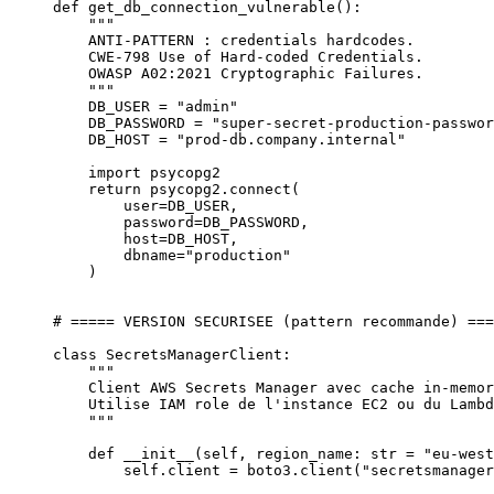
def
 get_db_connection_vulnerable
():
    """
    ANTI-PATTERN : credentials hardcodes.
    CWE-798 Use of Hard-coded Credentials.
    OWASP A02:2021 Cryptographic Failures.
    """
    DB_USER
 =
 "admin"
    DB_PASSWORD
 =
 "super-secret-production-passwor
    DB_HOST
 =
 "prod-db.company.internal"
    import
 psycopg2
    return
 psycopg2.connect(
        user
=
DB_USER
,
        password
=
DB_PASSWORD
,
        host
=
DB_HOST
,
        dbname
=
"production"
    )
# ===== VERSION SECURISEE (pattern recommande) ===
class
 SecretsManagerClient
:
    """
    Client AWS Secrets Manager avec cache in-memor
    Utilise IAM role de l'instance EC2 ou du Lambd
    """
    def
 __init__
(self, region_name: 
str
 =
 "eu-west
        self
.client 
=
 boto3.client(
"secretsmanager