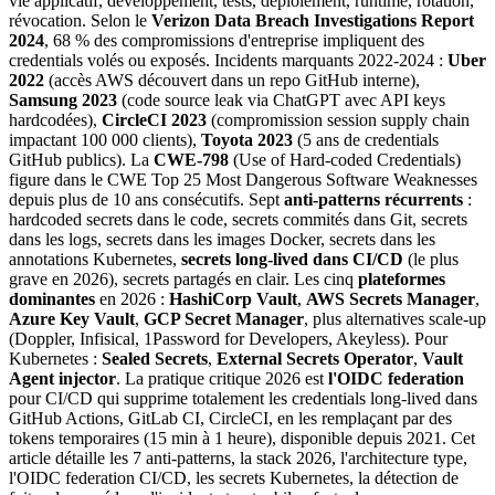
vie applicatif, développement, tests, déploiement, runtime, rotation,
révocation. Selon le
Verizon Data Breach Investigations Report
2024
, 68 % des compromissions d'entreprise impliquent des
credentials volés ou exposés. Incidents marquants 2022-2024 :
Uber
2022
(accès AWS découvert dans un repo GitHub interne),
Samsung 2023
(code source leak via ChatGPT avec API keys
hardcodées),
CircleCI 2023
(compromission session supply chain
impactant 100 000 clients),
Toyota 2023
(5 ans de credentials
GitHub publics). La
CWE-798
(Use of Hard-coded Credentials)
figure dans le CWE Top 25 Most Dangerous Software Weaknesses
depuis plus de 10 ans consécutifs. Sept
anti-patterns récurrents
:
hardcoded secrets dans le code, secrets commités dans Git, secrets
dans les logs, secrets dans les images Docker, secrets dans les
annotations Kubernetes,
secrets long-lived dans CI/CD
(le plus
grave en 2026), secrets partagés en clair. Les cinq
plateformes
dominantes
en 2026 :
HashiCorp Vault
,
AWS Secrets Manager
,
Azure Key Vault
,
GCP Secret Manager
, plus alternatives scale-up
(Doppler, Infisical, 1Password for Developers, Akeyless). Pour
Kubernetes :
Sealed Secrets
,
External Secrets Operator
,
Vault
Agent injector
. La pratique critique 2026 est
l'OIDC federation
pour CI/CD qui supprime totalement les credentials long-lived dans
GitHub Actions, GitLab CI, CircleCI, en les remplaçant par des
tokens temporaires (15 min à 1 heure), disponible depuis 2021. Cet
article détaille les 7 anti-patterns, la stack 2026, l'architecture type,
l'OIDC federation CI/CD, les secrets Kubernetes, la détection de