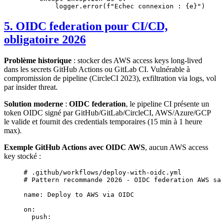
        logger.error(
f
"Echec connexion : 
{
e
}
"
)
5. OIDC federation pour CI/CD,
obligatoire 2026
Problème historique
: stocker des AWS access keys long-lived
dans les secrets GitHub Actions ou GitLab CI. Vulnérable à
compromission de pipeline (CircleCI 2023), exfiltration via logs, vol
par insider threat.
Solution moderne
:
OIDC federation
, le pipeline CI présente un
token OIDC signé par GitHub/GitLab/CircleCI, AWS/Azure/GCP
le valide et fournit des credentials temporaires (15 min à 1 heure
max).
Exemple GitHub Actions avec OIDC AWS
, aucun AWS access
key stocké :
# .github/workflows/deploy-with-oidc.yml
# Pattern recommande 2026 - OIDC federation AWS sa
name
: 
Deploy to AWS via OIDC
on
:
  push
: