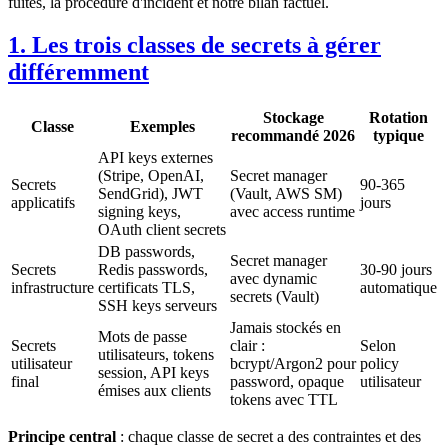
fuites, la procédure d'incident et notre bilan factuel.
1. Les trois classes de secrets à gérer
différemment
Stockage
Rotation
Classe
Exemples
recommandé 2026
typique
API keys externes
(Stripe, OpenAI,
Secret manager
Secrets
90-365
SendGrid), JWT
(Vault, AWS SM)
applicatifs
jours
signing keys,
avec access runtime
OAuth client secrets
DB passwords,
Secret manager
Secrets
Redis passwords,
30-90 jours
avec dynamic
infrastructure
certificats TLS,
automatique
secrets (Vault)
SSH keys serveurs
Jamais stockés en
Mots de passe
Secrets
clair :
Selon
utilisateurs, tokens
utilisateur
bcrypt/Argon2 pour
policy
session, API keys
final
password, opaque
utilisateur
émises aux clients
tokens avec TTL
Principe central
: chaque classe de secret a des contraintes et des