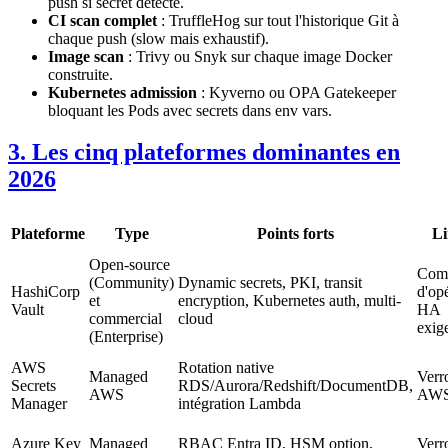
push si secret détecté.
CI scan complet
: TruffleHog sur tout l'historique Git à
chaque push (slow mais exhaustif).
Image scan
: Trivy ou Snyk sur chaque image Docker
construite.
Kubernetes admission
: Kyverno ou OPA Gatekeeper
bloquant les Pods avec secrets dans env vars.
3. Les cinq plateformes dominantes en
2026
Plateforme
Type
Points forts
Li
Open-source
Comp
(Community)
Dynamic secrets, PKI, transit
HashiCorp
d'opé
et
encryption, Kubernetes auth, multi-
Vault
HA
commercial
cloud
exig
(Enterprise)
AWS
Rotation native
Managed
Verr
Secrets
RDS/Aurora/Redshift/DocumentDB,
AWS
AW
Manager
intégration Lambda
Azure Key
Managed
RBAC Entra ID, HSM option,
Verr