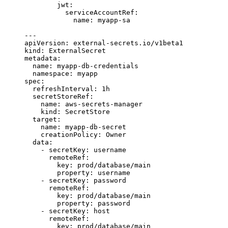
        jwt
:
          serviceAccountRef
:
            name
: 
myapp-sa
---
apiVersion
: 
external-secrets.io/v1beta1
kind
: 
ExternalSecret
metadata
:
  name
: 
myapp-db-credentials
  namespace
: 
myapp
spec
:
  refreshInterval
: 
1h
  secretStoreRef
:
    name
: 
aws-secrets-manager
    kind
: 
SecretStore
  target
:
    name
: 
myapp-db-secret
    creationPolicy
: 
Owner
  data
:
    - 
secretKey
: 
username
      remoteRef
:
        key
: 
prod/database/main
        property
: 
username
    - 
secretKey
: 
password
      remoteRef
:
        key
: 
prod/database/main
        property
: 
password
    - 
secretKey
: 
host
      remoteRef
:
        key
: 
prod/database/main