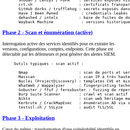
  Shodan / Censys / FOFA    : services exposés his
  crt.sh                    : certificats Transpar
  GitHub dorks / trufflehog : secrets exposés dans
  Have I Been Pwned          : credentials leakés 
  dehashed / intelx         : base de fuites de do
  Wayback Machine            : versions historique
Phase 2 - Scan et énumération (active)
Interrogation active des services identifiés pour en extraire les
versions, configurations, comptes, endpoints. Cette phase est
détectable par les défenseurs et peut générer des alertes SIEM.
Outils typiques - scan actif :
  Nmap                      : scan de ports et ser
  Masscan                   : scan IP à très haute
  Nuclei (ProjectDiscovery) : templates CVE et mis
  WhatWeb / Wappalyzer      : fingerprinting techn
  Gobuster / ffuf / feroxbuster : fuzzing de réper
  Burp Suite Scanner        : crawl et scan actif 
  Nikto                     : scan web héritage ma
  Kerbrute / CrackMapExec   : énumération AD via s
  testssl.sh / SSLyze       : audit TLS/SSL
Phase 3 - Exploitation
Cœur du métier : transformation d'une vulnérabilité identifiée en