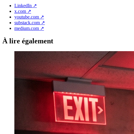
LinkedIn
↗
x.com
↗
youtube.com
↗
substack.com
↗
medium.com
↗
À lire également