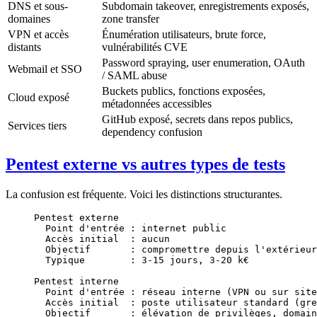
DNS et sous-
Subdomain takeover, enregistrements exposés,
domaines
zone transfer
VPN et accès
Énumération utilisateurs, brute force,
distants
vulnérabilités CVE
Password spraying, user enumeration, OAuth
Webmail et SSO
/ SAML abuse
Buckets publics, fonctions exposées,
Cloud exposé
métadonnées accessibles
GitHub exposé, secrets dans repos publics,
Services tiers
dependency confusion
Pentest externe vs autres types de tests
La confusion est fréquente. Voici les distinctions structurantes.
Pentest externe
  Point d'entrée : internet public
  Accès initial  : aucun
  Objectif       : compromettre depuis l'extérieur
  Typique        : 3-15 jours, 3-20 k€
Pentest interne
  Point d'entrée : réseau interne (VPN ou sur site
  Accès initial  : poste utilisateur standard (gre
  Objectif       : élévation de privilèges, domain