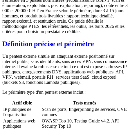
s'effectue en 5 phases normalisées (reconnaissance OSINT, scan et
énumération, exploitation, post-exploitation, reporting), coûte entre 3
000 et 20 000 € HT en France selon le périmètre, dure 3 à 15 jours
hommes, et produit trois livrables : rapport technique détaillé,
rapport exécutif, et restitution orale. Ce guide détaille la
méthodologie PTES, les référentiels, les outils, les tarifs 2026 et les
critères pour choisir un prestataire crédible.
Définition précise et périmètre
Un pentest externe simule un attaquant externe positionné sur
internet public, sans identifiants, sans accès VPN, sans connaissance
interne. Il évalue la robustesse de tout ce qui est exposé : adresses IP
publiques, enregistrements DNS, applications web publiques, API,
VPN, webmail, portails RH, services tiers SaaS, cloud exposé
(buckets S3, fonctions Lambda publiques).
Le périmètre type d'un pentest externe inclut :
Actif cible
Tests menés
IP publiques de
Scan de ports, fingerprinting de services, CVE
l'organisation
connues
Applications web
OWASP Top 10, Testing Guide v4.2, API
publiques
Security Top 10