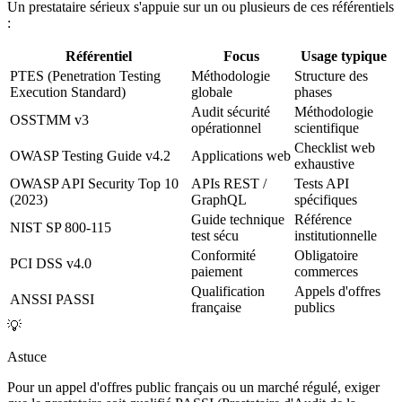
Un prestataire sérieux s'appuie sur un ou plusieurs de ces référentiels
:
Référentiel
Focus
Usage typique
PTES (Penetration Testing
Méthodologie
Structure des
Execution Standard)
globale
phases
Audit sécurité
Méthodologie
OSSTMM v3
opérationnel
scientifique
Checklist web
OWASP Testing Guide v4.2
Applications web
exhaustive
OWASP API Security Top 10
APIs REST /
Tests API
(2023)
GraphQL
spécifiques
Guide technique
Référence
NIST SP 800-115
test sécu
institutionnelle
Conformité
Obligatoire
PCI DSS v4.0
paiement
commerces
Qualification
Appels d'offres
ANSSI PASSI
française
publics
💡
Astuce
Pour un appel d'offres public français ou un marché régulé, exiger