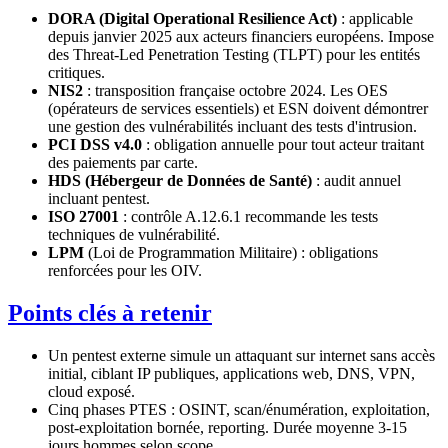
DORA (Digital Operational Resilience Act)
: applicable
depuis janvier 2025 aux acteurs financiers européens. Impose
des Threat-Led Penetration Testing (TLPT) pour les entités
critiques.
NIS2
: transposition française octobre 2024. Les OES
(opérateurs de services essentiels) et ESN doivent démontrer
une gestion des vulnérabilités incluant des tests d'intrusion.
PCI DSS v4.0
: obligation annuelle pour tout acteur traitant
des paiements par carte.
HDS (Hébergeur de Données de Santé)
: audit annuel
incluant pentest.
ISO 27001
: contrôle A.12.6.1 recommande les tests
techniques de vulnérabilité.
LPM
(Loi de Programmation Militaire) : obligations
renforcées pour les OIV.
Points clés à retenir
Un pentest externe simule un attaquant sur internet sans accès
initial, ciblant IP publiques, applications web, DNS, VPN,
cloud exposé.
Cinq phases PTES : OSINT, scan/énumération, exploitation,
post-exploitation bornée, reporting. Durée moyenne 3-15
jours hommes selon scope.