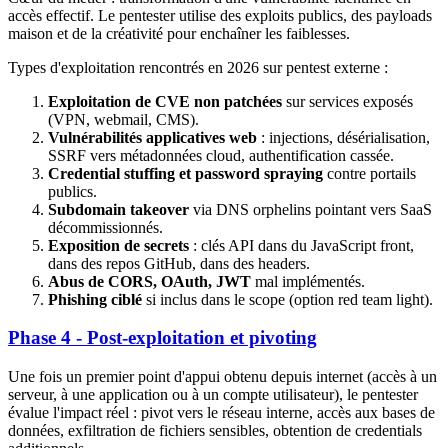
accès effectif. Le pentester utilise des exploits publics, des payloads
maison et de la créativité pour enchaîner les faiblesses.
Types d'exploitation rencontrés en 2026 sur pentest externe :
Exploitation de CVE non patchées
sur services exposés
(VPN, webmail, CMS).
Vulnérabilités applicatives web
: injections, désérialisation,
SSRF vers métadonnées cloud, authentification cassée.
Credential stuffing et password spraying
contre portails
publics.
Subdomain takeover
via DNS orphelins pointant vers SaaS
décommissionnés.
Exposition de secrets
: clés API dans du JavaScript front,
dans des repos GitHub, dans des headers.
Abus de CORS, OAuth, JWT
mal implémentés.
Phishing ciblé
si inclus dans le scope (option red team light).
Phase 4 - Post-exploitation et pivoting
Une fois un premier point d'appui obtenu depuis internet (accès à un
serveur, à une application ou à un compte utilisateur), le pentester
évalue l'impact réel : pivot vers le réseau interne, accès aux bases de
données, exfiltration de fichiers sensibles, obtention de credentials