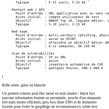
  Typique        : 5-15 jours, 5-25 k€
Pentest web / API
  Point d'entrée : URL applicative avec ou sans co
  Accès initial  : compte utilisateur de test
  Objectif       : OWASP Top 10, logique métier, i
  Typique        : 3-10 jours, 3-15 k€
Red team
  Point d'entrée : multi-vecteurs (phishing, physi
  Accès initial  : aucun ou OSINT
  Objectif       : atteindre un objectif métier dé
  Typique        : 4-12 semaines, 30-150 k€
Scan de vulnérabilités
  Point d'entrée : IP ou URL
  Accès initial  : aucun
  Objectif       : inventaire automatisé de CVE
  Typique        : quelques heures, 500-3 000 €
ℹ️
Boîte noire, grise ou blanche
Un pentest externe peut être mené en trois modes : black box
(aucune information fournie au prestataire, proche d'un attaquant
réel mais moins efficient), grey box (liste d'IPs et de domaines
fournie pour éviter le gaspillage de reconnaissance), white box