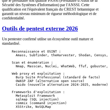
que le prestataire soit qualifié PASSI (Prestataire d'Audit de la
Sécurité des Systèmes d'Information) par l'ANSSI. Cette
qualification est l'équivalent français du CREST britannique et
garantit un niveau minimum de rigueur méthodologique et de
confidentialité.
Outils de pentest externe 2026
Un pentester confirmé utilise un écosystème outil mature et
standardisé.
Reconnaissance et OSINT :
  Amass, Subfinder, theHarvester, Shodan, Censys, 
Scan et énumération :
  Nmap, Masscan, Nuclei, WhatWeb, ffuf, gobuster, 
Web proxy et exploitation :
  Burp Suite Professional (standard de facto)
  OWASP ZAP (alternative open source)
  Caido (nouvelle alternative 2024-2025, moderne)
Frameworks d'exploitation :
  Metasploit Framework
  sqlmap (SQL injection)
  commix (command injection)
  XSStrike, NoSQLMap