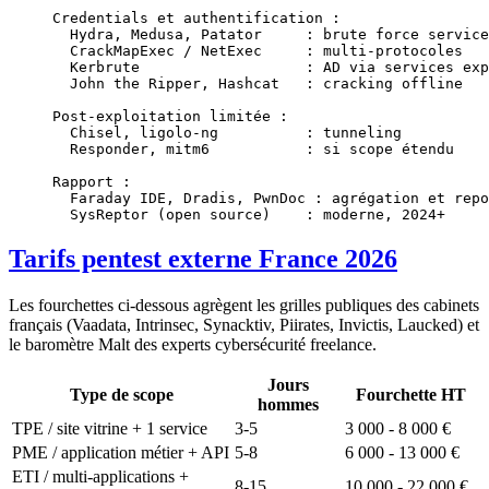
Credentials et authentification :
  Hydra, Medusa, Patator     : brute force service
  CrackMapExec / NetExec     : multi-protocoles
  Kerbrute                   : AD via services exp
  John the Ripper, Hashcat   : cracking offline
Post-exploitation limitée :
  Chisel, ligolo-ng          : tunneling
  Responder, mitm6           : si scope étendu
Rapport :
  Faraday IDE, Dradis, PwnDoc : agrégation et repo
  SysReptor (open source)    : moderne, 2024+
Tarifs pentest externe France 2026
Les fourchettes ci-dessous agrègent les grilles publiques des cabinets
français (Vaadata, Intrinsec, Synacktiv, Piirates, Invictis, Laucked) et
le baromètre Malt des experts cybersécurité freelance.
Jours
Type de scope
Fourchette HT
hommes
TPE / site vitrine + 1 service
3-5
3 000 - 8 000 €
PME / application métier + API
5-8
6 000 - 13 000 €
ETI / multi-applications +
8-15
10 000 - 22 000 €