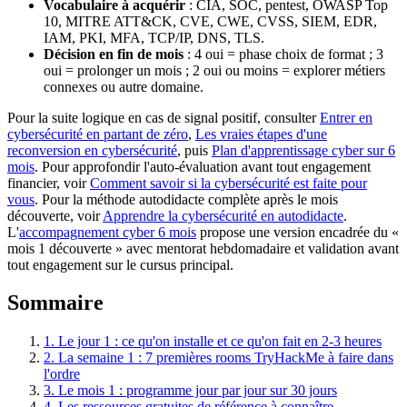
Vocabulaire à acquérir
: CIA, SOC, pentest, OWASP Top
10, MITRE ATT&CK, CVE, CWE, CVSS, SIEM, EDR,
IAM, PKI, MFA, TCP/IP, DNS, TLS.
Décision en fin de mois
: 4 oui = phase choix de format ; 3
oui = prolonger un mois ; 2 oui ou moins = explorer métiers
connexes ou autre domaine.
Pour la suite logique en cas de signal positif, consulter
Entrer en
cybersécurité en partant de zéro
,
Les vraies étapes d'une
reconversion en cybersécurité
, puis
Plan d'apprentissage cyber sur 6
mois
. Pour approfondir l'auto-évaluation avant tout engagement
financier, voir
Comment savoir si la cybersécurité est faite pour
vous
. Pour la méthode autodidacte complète après le mois
découverte, voir
Apprendre la cybersécurité en autodidacte
.
L'
accompagnement cyber 6 mois
propose une version encadrée du «
mois 1 découverte » avec mentorat hebdomadaire et validation avant
tout engagement sur le cursus principal.
Sommaire
1. Le jour 1 : ce qu'on installe et ce qu'on fait en 2-3 heures
2. La semaine 1 : 7 premières rooms TryHackMe à faire dans
l'ordre
3. Le mois 1 : programme jour par jour sur 30 jours
4. Les ressources gratuites de référence à connaître