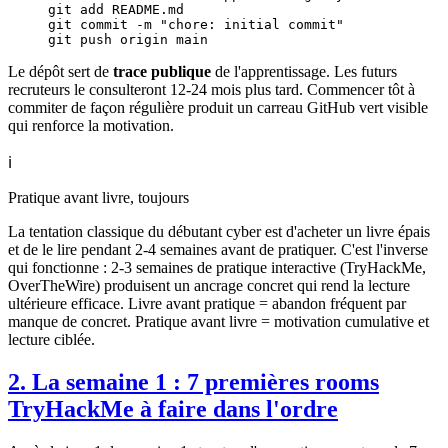
git
 add
 README.md
git
 commit
 -m
 "chore: initial commit"
git
 push
 origin
 main
Le dépôt sert de
trace publique
de l'apprentissage. Les futurs
recruteurs le consulteront 12-24 mois plus tard. Commencer tôt à
commiter de façon régulière produit un carreau GitHub vert visible
qui renforce la motivation.
ℹ️
Pratique avant livre, toujours
La tentation classique du débutant cyber est d'acheter un livre épais
et de le lire pendant 2-4 semaines avant de pratiquer. C'est l'inverse
qui fonctionne : 2-3 semaines de pratique interactive (TryHackMe,
OverTheWire) produisent un ancrage concret qui rend la lecture
ultérieure efficace. Livre avant pratique = abandon fréquent par
manque de concret. Pratique avant livre = motivation cumulative et
lecture ciblée.
2. La semaine 1 : 7 premières rooms
TryHackMe à faire dans l'ordre