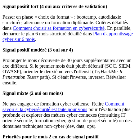
Signal positif fort (4 oui aux critères de validation)
Passer en phase « choix du format » : bootcamp, autodidaxie
structurée, alternance ou formation diplômante. Critères détaillés
dans
Comment choisir sa formation en cybersécurité
. En parallèle,
démarrer le plan 6 mois structuré détaillé dans
Plan d'apprentissage
cyber sur 6 mois
.
Signal positif modéré (3 oui sur 4)
Prolonger le mois découverte de 30 jours supplémentaires avec un
axe différent. Si le premier mois était plutôt défensif (SOC, SIEM,
OWASP), orienter le deuxième vers l'offensif (TryHackMe
Jr
Penetration Tester
path). Si c'était l'inverse, inverser. Réévaluer
ensuite.
Signal mixte (2 oui ou moins)
Ne pas engager de formation cyber coûteuse. Relire
Comment
savoir si la cybersécurité est faite pour vous
pour l'évaluation plus
profonde et explorer des métiers cyber connexes (consulting IT
orienté sécurité, formation cyber, gestion de projet sécurité) ou des
domaines techniques non-cyber (dev, data, ops).
Priorités pour le mois 2 en cas de signal positif