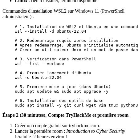
Linux
: rien à installer, terminal disponible.
Commandes d'installation WSL2 sur Windows 11 (PowerShell
administrateur) :
# 1. Installation de WSL2 et Ubuntu en une command
wsl
 --install
 -d
 Ubuntu-22.04
# 2. Redemarrage requis apres installation
# Apres redemarrage, Ubuntu s'initialise automatiq
# Creer un utilisateur Unix et un mot de passe dan
# 3. Verification dans PowerShell
wsl
 --list
 --verbose
# 4. Premier lancement d'Ubuntu
wsl
 -d
 Ubuntu-22.04
# 5. Premiere mise a jour (dans Ubuntu)
sudo
 apt
 update
 && 
sudo
 apt
 upgrade
 -y
# 6. Installation des outils de base
sudo
 apt
 install
 -y
 git
 curl
 wget
 vim
 tmux
 python3
Étape 2 (30 minutes), Compte TryHackMe et première room
Créer un compte gratuit sur tryhackme.com.
Lancer la première room :
Introduction to Cyber Security
(gratuite, 2 heures environ).