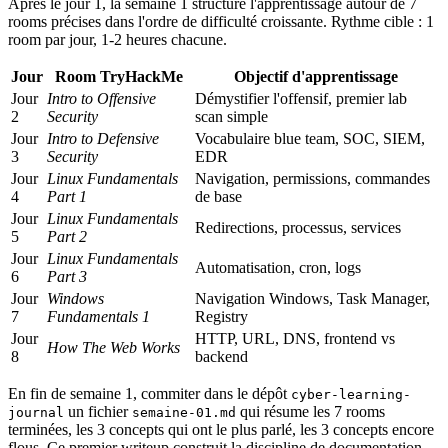
Après le jour 1, la semaine 1 structure l'apprentissage autour de 7
rooms précises dans l'ordre de difficulté croissante. Rythme cible : 1
room par jour, 1-2 heures chacune.
Jour
Room TryHackMe
Objectif d'apprentissage
Jour
Intro to Offensive
Démystifier l'offensif, premier lab
2
Security
scan simple
Jour
Intro to Defensive
Vocabulaire blue team, SOC, SIEM,
3
Security
EDR
Jour
Linux Fundamentals
Navigation, permissions, commandes
4
Part 1
de base
Jour
Linux Fundamentals
Redirections, processus, services
5
Part 2
Jour
Linux Fundamentals
Automatisation, cron, logs
6
Part 3
Jour
Windows
Navigation Windows, Task Manager,
7
Fundamentals 1
Registry
Jour
HTTP, URL, DNS, frontend vs
How The Web Works
8
backend
En fin de semaine 1, commiter dans le dépôt
cyber-learning-
un fichier
qui résume les 7 rooms
journal
semaine-01.md
terminées, les 3 concepts qui ont le plus parlé, les 3 concepts encore
flous. Ce premier writeup construit la discipline de documentation.