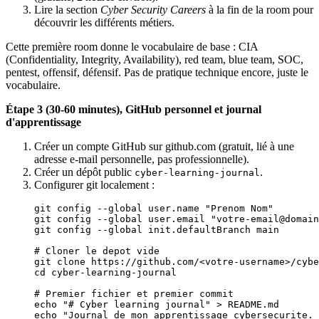
Lire la section
Cyber Security Careers
à la fin de la room pour
découvrir les différents métiers.
Cette première room donne le vocabulaire de base : CIA
(Confidentiality, Integrity, Availability), red team, blue team, SOC,
pentest, offensif, défensif. Pas de pratique technique encore, juste le
vocabulaire.
Étape 3 (30-60 minutes), GitHub personnel et journal
d'apprentissage
Créer un compte GitHub sur github.com (gratuit, lié à une
adresse e-mail personnelle, pas professionnelle).
Créer un dépôt public
.
cyber-learning-journal
Configurer git localement :
git
 config
 --global
 user.name
 "Prenom Nom"
git
 config
 --global
 user.email
 "votre-email@domain
git
 config
 --global
 init.defaultBranch
 main
# Cloner le depot vide
git
 clone
 https://github.com/
<
votre-usernam
e
>
/cybe
cd
 cyber-learning-journal
# Premier fichier et premier commit
echo
 "# Cyber learning journal"
 >
 README.md
echo
 "Journal de mon apprentissage cybersecurite. 