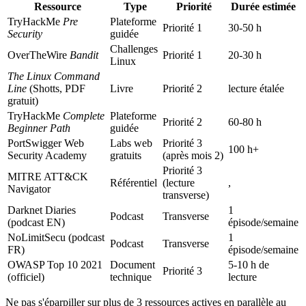
Ressource
Type
Priorité
Durée estimée
TryHackMe
Pre
Plateforme
Priorité 1
30-50 h
Security
guidée
Challenges
OverTheWire
Bandit
Priorité 1
20-30 h
Linux
The Linux Command
Line
(Shotts, PDF
Livre
Priorité 2
lecture étalée
gratuit)
TryHackMe
Complete
Plateforme
Priorité 2
60-80 h
Beginner Path
guidée
PortSwigger Web
Labs web
Priorité 3
100 h+
Security Academy
gratuits
(après mois 2)
Priorité 3
MITRE ATT&CK
Référentiel
(lecture
,
Navigator
transverse)
Darknet Diaries
1
Podcast
Transverse
(podcast EN)
épisode/semaine
NoLimitSecu (podcast
1
Podcast
Transverse
FR)
épisode/semaine
OWASP Top 10 2021
Document
5-10 h de
Priorité 3
(officiel)
technique
lecture
Ne pas s'éparpiller sur plus de 3 ressources actives en parallèle au