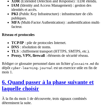
XDR
(Extended Detection and Response) : EDR étendu.
IAM
(Identity and Access Management) : gestion des
identités et accès.
PKI
(Public Key Infrastructure) : infrastructure de clés
publiques.
MFA
(Multi-Factor Authentication) : authentification multi-
facteur.
Réseau et protocoles
TCP/IP
: pile de protocoles Internet.
DNS
: résolution de noms.
TLS
: chiffrement transport (HTTPS, SMTPS, etc.).
Proxy, VPN, firewall
: éléments de sécurité réseau.
Rédiger ce glossaire personnel dans un fichier
du
glossaire.md
dépôt
est un exercice utile en fin de
cyber-learning-journal
mois 1.
6. Quand passer à la phase suivante et
laquelle choisir
À la fin du mois 1 de découverte, trois signaux combinés
déterminent la suite.