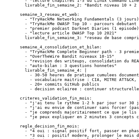
    - 
"lecture chapitres 1-5 du Linux Command Line
    livrable_fin_semaine_2
: 
"Bandit niveau 10 + 2 
  semaine_3_reseau_et_web
:
    - 
"TryHackMe Networking Fundamentals (3 jours)
    - 
"TryHackMe OWASP Top 10 - parcours debutant 
    - 
"premier podcast Darknet Diaries (1 episode)
    - 
"lecture article OWASP Top 10 2021"
    livrable_fin_semaine_3
: 
"reseau de base compri
  semaine_4_consolidation_et_bilan
:
    - 
"TryHackMe Complete Beginner path - 3 premie
    - 
"OverTheWire Bandit niveaux 10-15"
    - 
"revision des writeups, consolidation du REA
    - 
"auto-bilan : 3 questions honnetes"
    livrable_fin_semaine_4
: 
|
      - 30-50 heures de pratique cumulees document
      - vocabulaire maitrise : CIA, MITRE ATT&CK, 
      - 20+ commits GitHub publics
      - decision eclairee : continuer structurelle
  criteres_validation_fin_mois
:
    - 
"j'ai tenu le rythme 1-2 h par jour sur 30 j
    - 
"j'ai eu envie de continuer sans forcer (pas
    - 
"je comprends majoritairement ce que je lis 
    - 
"je peux expliquer en 2 minutes 3 concepts c
  regle_decision_fin_mois
:
    - 
"4 oui : signal positif fort, passer en phas
    - 
"3 oui : positif modere, prolonger le mois d