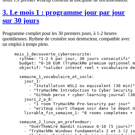
3. Le mois 1 : programme jour par jour
sur 30 jours
Programme complet pour les 30 premiers jours, à 1-2 heures
quotidiennes. Rythme de croisière non destructeur, compatible avec
un emploi à temps plein.
mois_1_decouverte_cybersecurite
:
  rythme
: 
"1-2 h par jour, 30 jours consecutifs"
  budget
: 
"0-10 EUR (TryHackMe premium optionnel m
  objectif
: 
"valider interet reel + vocabulaire de
  semaine_1_vocabulaire_et_socle
:
    jour_1
:
      - 
"Installation WSL2 ou equivalent (30 min)"
      - 
"TryHackMe Introduction to Cyber Security 
      - 
"GitHub perso + cyber-learning-journal (30
    jours_2_a_8
:
      - 
"1 room TryHackMe Pre-Security par jour"
      - 
"writeup court chaque soir dans le depot G
    livrable_fin_semaine_1
: 
"8 rooms completees + 
  semaine_2_linux_en_profondeur
:
    - 
"OverTheWire Bandit niveaux 0-10 (5 jours)"
    - 
"TryHackMe Windows Fundamentals 2 et 3 (2 jo