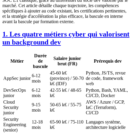
SOC L1 classique, grâce au différentiel du socle dev valorisé par le
marché. Cet article détaille chaque trajectoire, les compétences
spécifiques à ajouter au code existant, les certifications pertinentes,
et la stratégie d'accélération la plus efficace, la bascule en interne
avant la bascule par formation externe.
1. Les quatre métiers cyber qui valorisent
un background dev
Durée
Salaire junior
Métier
de
Prérequis dev
brut (FR)
bascule
45-60 k€
Python, JS/TS, revue
6-12
AppSec junior
(province) / 50-70
de code, framework
mois
k€ (IDF)
web
DevSecOps
6-12
42-55 k€ / 48-65
Python, Bash, YAML,
junior
mois
k€
CI/CD, Docker
Cloud
AWS / Azure / GCP,
9-15
50-65 k€ / 55-75
Security
IaC (Terraform),
mois
k€
junior
CI/CD
Security
12-18
65-90 k€ / 75-110
Langages système,
Engineering
mois
k€
architecture logicielle
(senior)