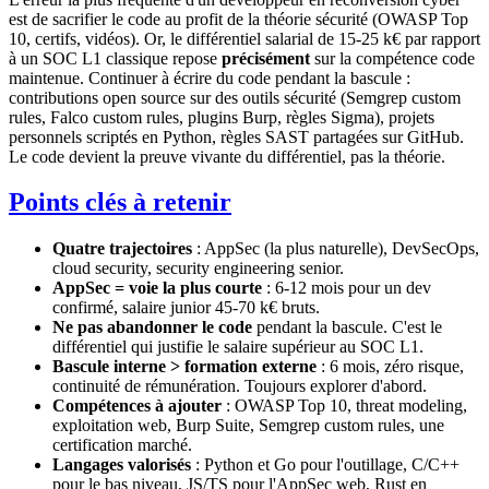
est de sacrifier le code au profit de la théorie sécurité (OWASP Top
10, certifs, vidéos). Or, le différentiel salarial de 15-25 k€ par rapport
à un SOC L1 classique repose
précisément
sur la compétence code
maintenue. Continuer à écrire du code pendant la bascule :
contributions open source sur des outils sécurité (Semgrep custom
rules, Falco custom rules, plugins Burp, règles Sigma), projets
personnels scriptés en Python, règles SAST partagées sur GitHub.
Le code devient la preuve vivante du différentiel, pas la théorie.
Points clés à retenir
Quatre trajectoires
: AppSec (la plus naturelle), DevSecOps,
cloud security, security engineering senior.
AppSec = voie la plus courte
: 6-12 mois pour un dev
confirmé, salaire junior 45-70 k€ bruts.
Ne pas abandonner le code
pendant la bascule. C'est le
différentiel qui justifie le salaire supérieur au SOC L1.
Bascule interne > formation externe
: 6 mois, zéro risque,
continuité de rémunération. Toujours explorer d'abord.
Compétences à ajouter
: OWASP Top 10, threat modeling,
exploitation web, Burp Suite, Semgrep custom rules, une
certification marché.
Langages valorisés
: Python et Go pour l'outillage, C/C++
pour le bas niveau, JS/TS pour l'AppSec web, Rust en