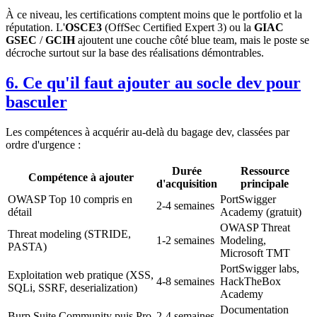
À ce niveau, les certifications comptent moins que le portfolio et la
réputation. L'
OSCE3
(OffSec Certified Expert 3) ou la
GIAC
GSEC
/
GCIH
ajoutent une couche côté blue team, mais le poste se
décroche surtout sur la base des réalisations démontrables.
6. Ce qu'il faut ajouter au socle dev pour
basculer
Les compétences à acquérir au-delà du bagage dev, classées par
ordre d'urgence :
Durée
Ressource
Compétence à ajouter
d'acquisition
principale
OWASP Top 10 compris en
PortSwigger
2-4 semaines
détail
Academy (gratuit)
OWASP Threat
Threat modeling (STRIDE,
1-2 semaines
Modeling,
PASTA)
Microsoft TMT
PortSwigger labs,
Exploitation web pratique (XSS,
4-8 semaines
HackTheBox
SQLi, SSRF, deserialization)
Academy
Documentation
Burp Suite Community puis Pro
2-4 semaines