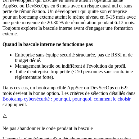
Un développeur qui bascule en interne atteint l'opérationnalité
AppSec ou DevSecOps en 6 mois avec un risque quasi nul et sans
perte de rémunération. Un développeur qui quitte son entreprise
pour un bootcamp externe atteint le même niveau en 9-15 mois avec
une perte moyenne de 20-30 % de rémunération pendant 6-12 mois.
Toujours explorer la bascule interne avant d'engager une formation
externe.
Quand la bascule interne ne fonctionne pas
Entreprise sans équipe sécurité structurée, pas de RSSI ni de
budget dédié.
Management hostile ou indifférent à l'évolution du profil.
Taille d'entreprise trop petite (< 50 personnes sans contrainte
réglementaire forte).
Dans ces cas, un bootcamp ciblé AppSec ou DevSecOps en 6-9
mois devient la bonne option. Les critères de sélection détaillés dans
Bootcamp cybersécurité : pour qui, pour quoi, comment le choisir
s'appliquent.
⚠️
Ne pas abandonner le code pendant la bascule
L'erreur la plus fréquente d'un développeur en reconversion cyber