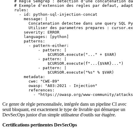
# Regle Semgrep : detection d'une concatenation da
# Exemple d'extension des regles par defaut, adapt
rules
:
  - 
id
: 
python-sql-injection-concat
    message
: 
|
      Concatenation detectee dans une query SQL Py
      Utiliser des parametres prepares : cursor.ex
    severity
: 
ERROR
    languages
: [
python
]
    patterns
:
      - 
pattern-either
:
          - 
pattern
: 
|
              $CURSOR.execute("..." + $VAR)
          - 
pattern
: 
|
              $CURSOR.execute(f"...{$VAR}...")
          - 
pattern
: 
|
              $CURSOR.execute("%s" % $VAR)
    metadata
:
      cwe
: 
"CWE-89"
      owasp
: 
"A03:2021 - Injection"
      references
:
        - 
"https://owasp.org/www-community/attacks
Ce genre de règle personnalisée, intégrée dans un pipeline CI avec
seuil bloquant, est exactement le type de livrable qui démarque un
DevSecOps junior d'un simple utilisateur d'outils sur étagère.
Certifications pertinentes DevSecOps