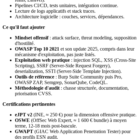
Pipelines CI/CD, tests unitaires, intégration continue.
Lecture de logs applicatifs et stack traces.
Architecture logicielle : couches, services, dépendances.
Ce qu'il faut ajouter
Mindset offensif
: attack surface, threat modeling, supposition
d'hostilité.
OWASP Top 10 2021
et son update 2025, compris dans leur
mécanisme d'exploitation, pas juste listés.
Exploitation web pratique
: injection SQL, XSS (Cross-Site
Scripting), SSRF (Server-Side Request Forgery),
deserialization, SSTI (Server-Side Template Injection).
Outils de référence
: Burp Suite Community puis Pro,
OWASP ZAP, Semgrep, SonarQube, CodeQL.
Méthodologie d'audit
: chasse structurée, documentation,
priorisation CVSS.
Certifications pertinentes
eJPT v2
(INE, ≈ 250 €) pour la dimension offensive pratique.
OSWE
(OffSec Web Expert, ≈ 1 600 € bundle) à moyen
terme, 12-18 mois post-bascule.
GWAPT
(GIAC Web Application Penetration Tester) pour
des profils ESN audit.