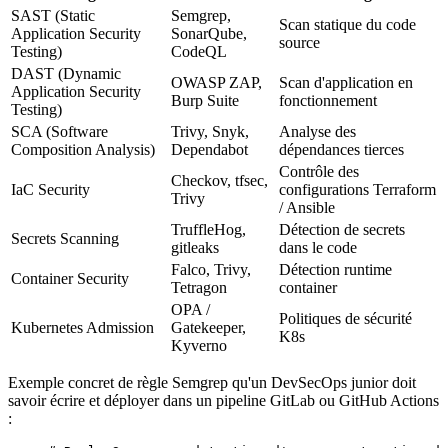
SAST (Static
Semgrep,
Scan statique du code
Application Security
SonarQube,
source
Testing)
CodeQL
DAST (Dynamic
OWASP ZAP,
Scan d'application en
Application Security
Burp Suite
fonctionnement
Testing)
SCA (Software
Trivy, Snyk,
Analyse des
Composition Analysis)
Dependabot
dépendances tierces
Contrôle des
Checkov, tfsec,
IaC Security
configurations Terraform
Trivy
/ Ansible
TruffleHog,
Détection de secrets
Secrets Scanning
gitleaks
dans le code
Falco, Trivy,
Détection runtime
Container Security
Tetragon
container
OPA /
Politiques de sécurité
Kubernetes Admission
Gatekeeper,
K8s
Kyverno
Exemple concret de règle Semgrep qu'un DevSecOps junior doit
savoir écrire et déployer dans un pipeline GitLab ou GitHub Actions
: