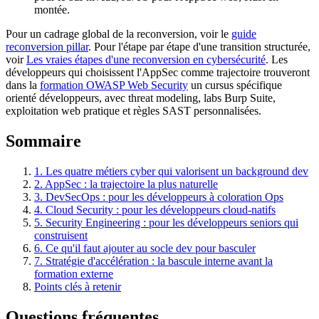
montée.
Pour un cadrage global de la reconversion, voir le
guide
reconversion pillar
. Pour l'étape par étape d'une transition structurée,
voir
Les vraies étapes d'une reconversion en cybersécurité
. Les
développeurs qui choisissent l'AppSec comme trajectoire trouveront
dans la
formation OWASP Web Security
un cursus spécifique
orienté développeurs, avec threat modeling, labs Burp Suite,
exploitation web pratique et règles SAST personnalisées.
Sommaire
1. Les quatre métiers cyber qui valorisent un background dev
2. AppSec : la trajectoire la plus naturelle
3. DevSecOps : pour les développeurs à coloration Ops
4. Cloud Security : pour les développeurs cloud-natifs
5. Security Engineering : pour les développeurs seniors qui
construisent
6. Ce qu'il faut ajouter au socle dev pour basculer
7. Stratégie d'accélération : la bascule interne avant la
formation externe
Points clés à retenir
Questions fréquentes