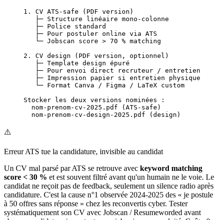
1. CV ATS-safe (PDF version)
   ├─ Structure linéaire mono-colonne
   ├─ Police standard
   ├─ Pour postuler online via ATS
   └─ Jobscan score > 70 % matching
2. CV design (PDF version, optionnel)
   ├─ Template design épuré
   ├─ Pour envoi direct recruteur / entretien
   ├─ Impression papier si entretien physique
   └─ Format Canva / Figma / LaTeX custom
Stocker les deux versions nominées :
  nom-prenom-cv-2025.pdf (ATS-safe)
  nom-prenom-cv-design-2025.pdf (design)
⚠️
Erreur ATS tue la candidature, invisible au candidat
Un CV mal parsé par ATS se retrouve avec
keyword matching
score < 30 %
et est souvent filtré avant qu'un humain ne le voie. Le
candidat ne reçoit pas de feedback, seulement un silence radio après
candidature. C'est la cause n°1 observée 2024-2025 des « je postule
à 50 offres sans réponse » chez les reconvertis cyber. Tester
systématiquement son CV avec Jobscan / Resumeworded avant