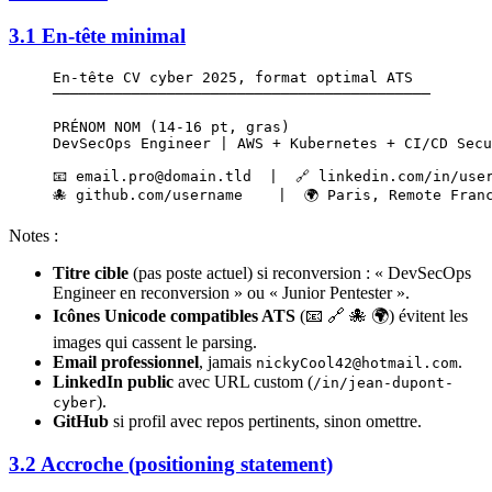
3.1 En-tête minimal
En-tête CV cyber 2025, format optimal ATS
───────────────────────────────────────────
PRÉNOM NOM (14-16 pt, gras)
DevSecOps Engineer | AWS + Kubernetes + CI/CD Secu
📧 email.pro@domain.tld  |  🔗 linkedin.com/in/use
🐙 github.com/username    |  🌍 Paris, Remote Fran
Notes :
Titre cible
(pas poste actuel) si reconversion : « DevSecOps
Engineer en reconversion » ou « Junior Pentester ».
Icônes Unicode compatibles ATS
(📧 🔗 🐙 🌍) évitent les
images qui cassent le parsing.
Email professionnel
, jamais
.
nickyCool42@hotmail.com
LinkedIn public
avec URL custom (
/in/jean-dupont-
).
cyber
GitHub
si profil avec repos pertinents, sinon omettre.
3.2 Accroche (positioning statement)