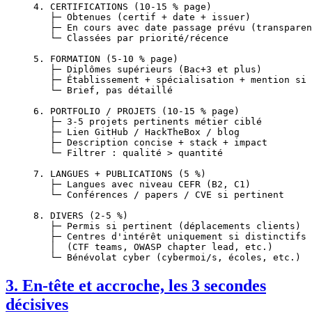
4. CERTIFICATIONS (10-15 % page)
   ├─ Obtenues (certif + date + issuer)
   ├─ En cours avec date passage prévu (transparen
   └─ Classées par priorité/récence
5. FORMATION (5-10 % page)
   ├─ Diplômes supérieurs (Bac+3 et plus)
   ├─ Établissement + spécialisation + mention si 
   └─ Brief, pas détaillé
6. PORTFOLIO / PROJETS (10-15 % page)
   ├─ 3-5 projets pertinents métier ciblé
   ├─ Lien GitHub / HackTheBox / blog
   ├─ Description concise + stack + impact
   └─ Filtrer : qualité > quantité
7. LANGUES + PUBLICATIONS (5 %)
   ├─ Langues avec niveau CEFR (B2, C1)
   └─ Conférences / papers / CVE si pertinent
8. DIVERS (2-5 %)
   ├─ Permis si pertinent (déplacements clients)
   ├─ Centres d'intérêt uniquement si distinctifs
   │  (CTF teams, OWASP chapter lead, etc.)
   └─ Bénévolat cyber (cybermoi/s, écoles, etc.)
3. En-tête et accroche, les 3 secondes
décisives