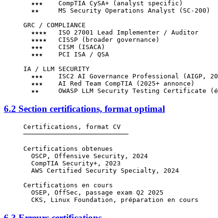
  ★★★    CompTIA CySA+ (analyst specific)
  ★★     MS Security Operations Analyst (SC-200)
GRC / COMPLIANCE
  ★★★★   ISO 27001 Lead Implementer / Auditor
  ★★★★   CISSP (broader governance)
  ★★★    CISM (ISACA)
  ★★★    PCI ISA / QSA
IA / LLM SECURITY
  ★★★    ISC2 AI Governance Professional (AIGP, 20
  ★★★    AI Red Team CompTIA (2025+ annonce)
  ★★     OWASP LLM Security Testing Certificate (é
6.2 Section certifications, format optimal
Certifications, format CV
───────────────────────────
Certifications obtenues
  OSCP, Offensive Security, 2024
  CompTIA Security+, 2023
  AWS Certified Security Specialty, 2024
Certifications en cours
  OSEP, OffSec, passage exam Q2 2025
  CKS, Linux Foundation, préparation en cours
6.3 Erreurs certifications