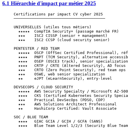
6.1 Hiérarchie d'impact par métier 2025
Certifications par impact CV cyber 2025
────────────────────────────────────────
UNIVERSELLES (utiles tous métiers)
  ★★★★★  CompTIA Security+ (passage marché FR)
  ★★★    ISC2 CISSP (senior + management)
  ★★★    ISC2 CCSP (cloud security senior)
PENTESTER / RED TEAM
  ★★★★★  OSCP (OffSec Certified Professional), réf
  ★★★★   PNPT (TCM Security), alternative accessib
  ★★★★   OSEP (OSCE3 track), senior specialization
  ★★★★   CRTP / CRTE (Altered Security), AD focus
  ★★★    CRTO (Zero Point Security), red team ops
  ★★★    OSWE, web senior specialization
  ★★     eJPT (eLearnSecurity), entry-level
DEVSECOPS / CLOUD SECURITY
  ★★★★★  AWS Security Specialty / Microsoft AZ-500
  ★★★★   CKS (Certified Kubernetes Security Specia
  ★★★    Practical DevSecOps (PDSO, CDP)
  ★★★    AWS Solutions Architect Professional
  ★★     HashiCorp Certified: Vault Associate
SOC / BLUE TEAM
  ★★★★   GIAC GCIA / GCIH / GCFA (SANS)
  ★★★★   Blue Team Level 1/2/3 (Security Blue Team