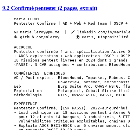
9.2 Confirmé pentester (2 pages, extrait)
Marie LEROY
Pentester Confirmé | AD + Web + Red Team | OSCP + 
📧 marie.leroy@pm.me  |  🔗 linkedin.com/in/mariel
🐙 github.com/mleroy    |  🌍 Paris, Disponibilité
ACCROCHE
Pentester confirmée 4 ans, spécialisation Active D
+ ADCS exploitation + web application. OSCP + OSEP
18 missions pentest livrées en 2024 dont 3 grands 
(PASSI). 3 CVE assignées + contributions BloodHoun
COMPÉTENCES TECHNIQUES
AD / Post-exploit  BloodHound, Impacket, Rubeus, C
                   PowerView, netexec, Kerberoasti
Web                Burp Suite Pro, OWASP WSTG, ffu
Exploitation       Metasploit, Cobalt Strike (lic)
Méthodologie       PTES, OWASP WSTG, PASSI, MITRE 
EXPÉRIENCE
Pentester Confirmé, [ESN PASSI], 2022-aujourd'hui
• Lead technique sur 18 missions pentest interne A
  pour 12 clients (4 banques, 3 industriels, 5 ETI
  vulnérabilités critiques exploitables, chaînes D
• Exploité ADCS ESC1/ESC8 sur 6 environnements cli
  en rapports PASSI 60-80 pages