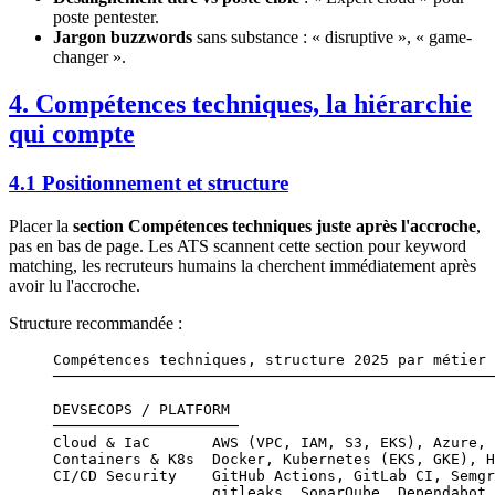
poste pentester.
Jargon buzzwords
sans substance : « disruptive », « game-
changer ».
4. Compétences techniques, la hiérarchie
qui compte
4.1 Positionnement et structure
Placer la
section Compétences techniques juste après l'accroche
,
pas en bas de page. Les ATS scannent cette section pour keyword
matching, les recruteurs humains la cherchent immédiatement après
avoir lu l'accroche.
Structure recommandée :
Compétences techniques, structure 2025 par métier
──────────────────────────────────────────────────
DEVSECOPS / PLATFORM
─────────────────────
Cloud & IaC       AWS (VPC, IAM, S3, EKS), Azure, 
Containers & K8s  Docker, Kubernetes (EKS, GKE), H
CI/CD Security    GitHub Actions, GitLab CI, Semgr
                  gitleaks, SonarQube, Dependabot