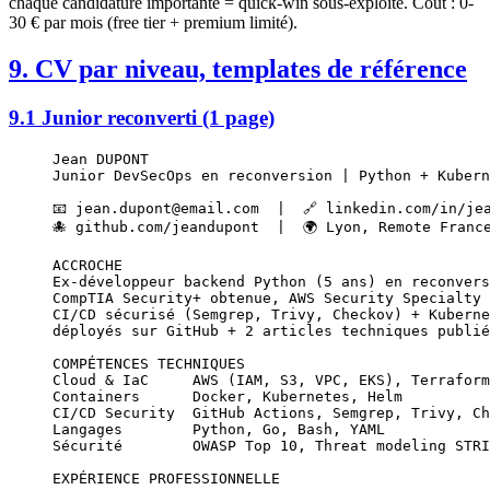
chaque candidature importante = quick-win sous-exploité. Coût : 0-
30 € par mois (free tier + premium limité).
9. CV par niveau, templates de référence
9.1 Junior reconverti (1 page)
Jean DUPONT
Junior DevSecOps en reconversion | Python + Kubern
📧 jean.dupont@email.com  |  🔗 linkedin.com/in/je
🐙 github.com/jeandupont  |  🌍 Lyon, Remote Franc
ACCROCHE
Ex-développeur backend Python (5 ans) en reconvers
CompTIA Security+ obtenue, AWS Security Specialty 
CI/CD sécurisé (Semgrep, Trivy, Checkov) + Kuberne
déployés sur GitHub + 2 articles techniques publié
COMPÉTENCES TECHNIQUES
Cloud & IaC     AWS (IAM, S3, VPC, EKS), Terraform
Containers      Docker, Kubernetes, Helm
CI/CD Security  GitHub Actions, Semgrep, Trivy, Ch
Langages        Python, Go, Bash, YAML
Sécurité        OWASP Top 10, Threat modeling STRI
EXPÉRIENCE PROFESSIONNELLE