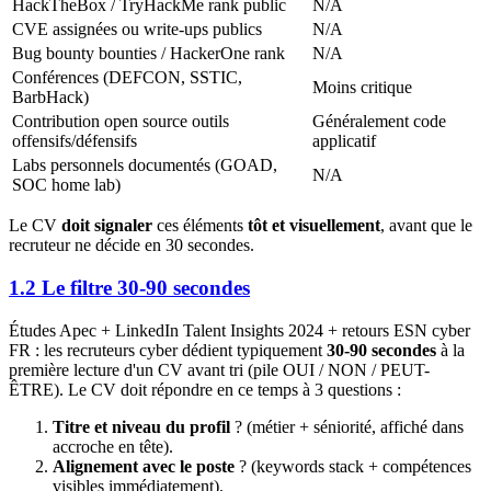
HackTheBox / TryHackMe rank public
N/A
CVE assignées ou write-ups publics
N/A
Bug bounty bounties / HackerOne rank
N/A
Conférences (DEFCON, SSTIC,
Moins critique
BarbHack)
Contribution open source outils
Généralement code
offensifs/défensifs
applicatif
Labs personnels documentés (GOAD,
N/A
SOC home lab)
Le CV
doit signaler
ces éléments
tôt et visuellement
, avant que le
recruteur ne décide en 30 secondes.
1.2 Le filtre 30-90 secondes
Études Apec + LinkedIn Talent Insights 2024 + retours ESN cyber
FR : les recruteurs cyber dédient typiquement
30-90 secondes
à la
première lecture d'un CV avant tri (pile OUI / NON / PEUT-
ÊTRE). Le CV doit répondre en ce temps à 3 questions :
Titre et niveau du profil
? (métier + séniorité, affiché dans
accroche en tête).
Alignement avec le poste
? (keywords stack + compétences
visibles immédiatement).