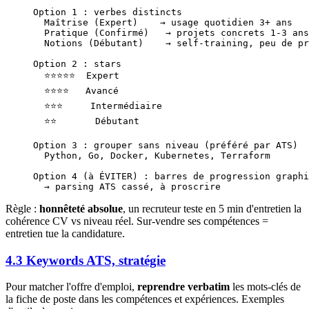
Option 1 : verbes distincts
  Maîtrise (Expert)    → usage quotidien 3+ ans
  Pratique (Confirmé)   → projets concrets 1-3 ans
  Notions (Débutant)    → self-training, peu de pr
Option 2 : stars
  ⭐⭐⭐⭐⭐  Expert
  ⭐⭐⭐⭐   Avancé
  ⭐⭐⭐     Intermédiaire
  ⭐⭐       Débutant
Option 3 : grouper sans niveau (préféré par ATS)
  Python, Go, Docker, Kubernetes, Terraform
Option 4 (à ÉVITER) : barres de progression graphi
  → parsing ATS cassé, à proscrire
Règle :
honnêteté absolue
, un recruteur teste en 5 min d'entretien la
cohérence CV vs niveau réel. Sur-vendre ses compétences =
entretien tue la candidature.
4.3 Keywords ATS, stratégie
Pour matcher l'offre d'emploi,
reprendre verbatim
les mots-clés de
la fiche de poste dans les compétences et expériences. Exemples