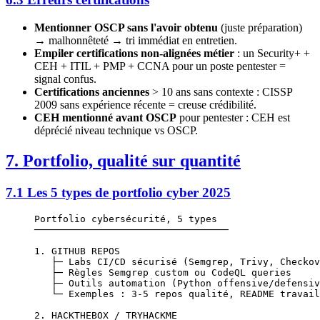
Mentionner OSCP sans l'avoir obtenu
(juste préparation)
→ malhonnêteté → tri immédiat en entretien.
Empiler certifications non-alignées métier
: un Security+ +
CEH + ITIL + PMP + CCNA pour un poste pentester =
signal confus.
Certifications anciennes
> 10 ans sans contexte : CISSP
2009 sans expérience récente = creuse crédibilité.
CEH mentionné avant OSCP
pour pentester : CEH est
déprécié niveau technique vs OSCP.
7. Portfolio, qualité sur quantité
7.1 Les 5 types de portfolio cyber 2025
Portfolio cybersécurité, 5 types
──────────────────────────────────
1. GITHUB REPOS
   ├─ Labs CI/CD sécurisé (Semgrep, Trivy, Checkov
   ├─ Règles Semgrep custom ou CodeQL queries
   ├─ Outils automation (Python offensive/defensiv
   └─ Exemples : 3-5 repos qualité, README travail
2. HACKTHEBOX / TRYHACKME