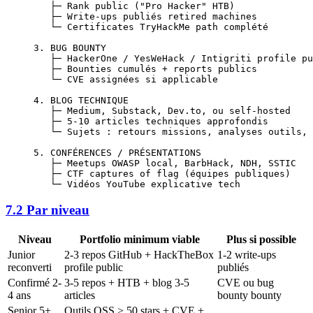
   ├─ Rank public ("Pro Hacker" HTB)
   ├─ Write-ups publiés retired machines
   └─ Certificates TryHackMe path complété
3. BUG BOUNTY
   ├─ HackerOne / YesWeHack / Intigriti profile pu
   ├─ Bounties cumulés + reports publics
   └─ CVE assignées si applicable
4. BLOG TECHNIQUE
   ├─ Medium, Substack, Dev.to, ou self-hosted
   ├─ 5-10 articles techniques approfondis
   └─ Sujets : retours missions, analyses outils, 
5. CONFÉRENCES / PRÉSENTATIONS
   ├─ Meetups OWASP local, BarbHack, NDH, SSTIC
   ├─ CTF captures of flag (équipes publiques)
   └─ Vidéos YouTube explicative tech
7.2 Par niveau
Niveau
Portfolio minimum viable
Plus si possible
Junior
2-3 repos GitHub + HackTheBox
1-2 write-ups
reconverti
profile public
publiés
Confirmé 2-
3-5 repos + HTB + blog 3-5
CVE ou bug
4 ans
articles
bounty bounty
Senior 5+
Outils OSS > 50 stars + CVE +