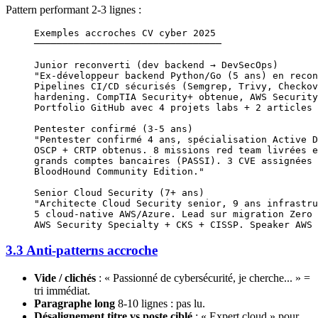
Pattern performant 2-3 lignes :
Exemples accroches CV cyber 2025
─────────────────────────────────
Junior reconverti (dev backend → DevSecOps)
"Ex-développeur backend Python/Go (5 ans) en recon
Pipelines CI/CD sécurisés (Semgrep, Trivy, Checkov
hardening. CompTIA Security+ obtenue, AWS Security
Portfolio GitHub avec 4 projets labs + 2 articles 
Pentester confirmé (3-5 ans)
"Pentester confirmé 4 ans, spécialisation Active D
OSCP + CRTP obtenus. 8 missions red team livrées e
grands comptes bancaires (PASSI). 3 CVE assignées 
BloodHound Community Edition."
Senior Cloud Security (7+ ans)
"Architecte Cloud Security senior, 9 ans infrastru
5 cloud-native AWS/Azure. Lead sur migration Zero 
AWS Security Specialty + CKS + CISSP. Speaker AWS 
3.3 Anti-patterns accroche
Vide / clichés
: « Passionné de cybersécurité, je cherche... » =
tri immédiat.
Paragraphe long
8-10 lignes : pas lu.
Désalignement titre vs poste ciblé
: « Expert cloud » pour