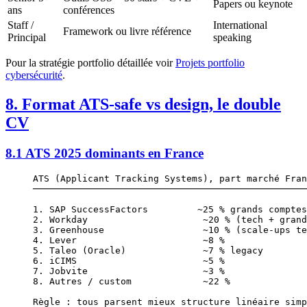
Papers ou keynote
ans
conférences
Staff /
International
Framework ou livre référence
Principal
speaking
Pour la stratégie portfolio détaillée voir
Projets portfolio
cybersécurité
.
8. Format ATS-safe vs design, le double
CV
8.1 ATS 2025 dominants en France
ATS (Applicant Tracking Systems), part marché Fran
──────────────────────────────────────────────────
1. SAP SuccessFactors         ~25 % grands comptes
2. Workday                     ~20 % (tech + grand
3. Greenhouse                  ~10 % (scale-ups te
4. Lever                       ~8 %
5. Taleo (Oracle)              ~7 % legacy
6. iCIMS                       ~5 %
7. Jobvite                     ~3 %
8. Autres / custom             ~22 %
Règle : tous parsent mieux structure linéaire simp