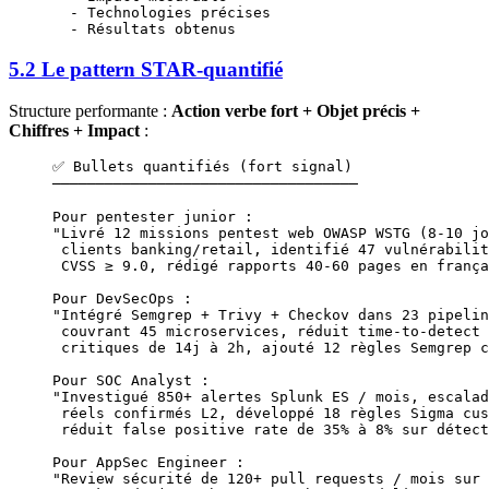
  - Technologies précises
  - Résultats obtenus
5.2 Le pattern STAR-quantifié
Structure performante :
Action verbe fort + Objet précis +
Chiffres + Impact
:
✅ Bullets quantifiés (fort signal)
───────────────────────────────────
Pour pentester junior :
"Livré 12 missions pentest web OWASP WSTG (8-10 jo
 clients banking/retail, identifié 47 vulnérabilit
 CVSS ≥ 9.0, rédigé rapports 40-60 pages en frança
Pour DevSecOps :
"Intégré Semgrep + Trivy + Checkov dans 23 pipelin
 couvrant 45 microservices, réduit time-to-detect 
 critiques de 14j à 2h, ajouté 12 règles Semgrep c
Pour SOC Analyst :
"Investigué 850+ alertes Splunk ES / mois, escalad
 réels confirmés L2, développé 18 règles Sigma cus
 réduit false positive rate de 35% à 8% sur détect
Pour AppSec Engineer :
"Review sécurité de 120+ pull requests / mois sur 