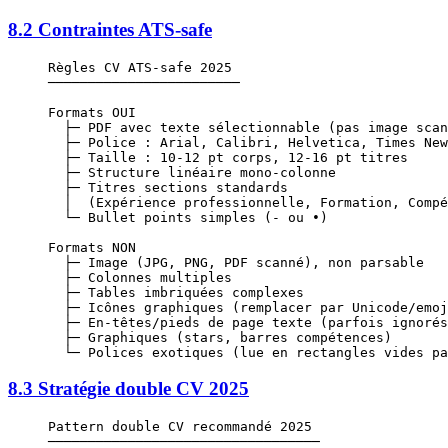
8.2 Contraintes ATS-safe
Règles CV ATS-safe 2025
────────────────────────
Formats OUI
  ├─ PDF avec texte sélectionnable (pas image scan
  ├─ Police : Arial, Calibri, Helvetica, Times New
  ├─ Taille : 10-12 pt corps, 12-16 pt titres
  ├─ Structure linéaire mono-colonne
  ├─ Titres sections standards
  │  (Expérience professionnelle, Formation, Compé
  └─ Bullet points simples (- ou •)
Formats NON
  ├─ Image (JPG, PNG, PDF scanné), non parsable
  ├─ Colonnes multiples
  ├─ Tables imbriquées complexes
  ├─ Icônes graphiques (remplacer par Unicode/emoj
  ├─ En-têtes/pieds de page texte (parfois ignorés
  ├─ Graphiques (stars, barres compétences)
  └─ Polices exotiques (lue en rectangles vides pa
8.3 Stratégie double CV 2025
Pattern double CV recommandé 2025
──────────────────────────────────