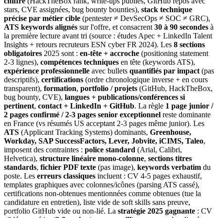
chiffré
(HackTheBox rank, write-ups publiés, GitHub repos avec
stars, CVE assignées, bug bounty bounties),
stack technique
précise par métier cible
(pentester ≠ DevSecOps ≠ SOC ≠ GRC),
ATS keywords alignés
sur l'offre, et consacrent
30 à 90 secondes
à
la première lecture avant tri (source : études Apec + LinkedIn Talent
Insights + retours recruteurs ESN cyber FR 2024). Les
8 sections
obligatoires
2025 sont :
en-tête + accroche
(positioning statement
2-3 lignes),
compétences techniques
en tête (keywords ATS),
expérience professionnelle
avec bullets
quantifiés par impact
(pas
descriptifs),
certifications
(ordre chronologique inverse + en cours
transparent),
formation
,
portfolio / projets
(GitHub, HackTheBox,
bug bounty, CVE),
langues + publications/conférences si
pertinent
,
contact + LinkedIn + GitHub
. La règle
1 page junior /
2 pages confirmé / 2-3 pages senior exceptionnel
reste dominante
en France (vs résumés US acceptant 2-3 pages même junior). Les
ATS
(Applicant Tracking Systems) dominants,
Greenhouse,
Workday, SAP SuccessFactors, Lever, Jobvite, iCIMS, Taleo
,
imposent des contraintes :
police standard
(Arial, Calibri,
Helvetica),
structure linéaire mono-colonne
,
sections titres
standards
,
fichier PDF texte
(pas image),
keywords verbatim
du
poste. Les
erreurs classiques
incluent : CV 4-5 pages exhaustif,
templates graphiques avec colonnes/icônes (parsing ATS cassé),
certifications non-obtenues mentionnées comme obtenues (tue la
candidature en entretien), liste vide de soft skills sans preuve,
portfolio GitHub vide ou non-lié. La
stratégie 2025 gagnante
: CV