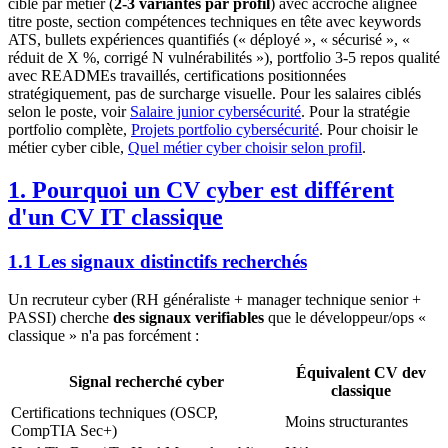
ciblé par métier (
2-3 variantes par profil
) avec accroche alignée
titre poste, section compétences techniques en tête avec keywords
ATS, bullets expériences quantifiés (« déployé », « sécurisé », «
réduit de X %, corrigé N vulnérabilités »), portfolio 3-5 repos qualité
avec READMEs travaillés, certifications positionnées
stratégiquement, pas de surcharge visuelle. Pour les salaires ciblés
selon le poste, voir
Salaire junior cybersécurité
. Pour la stratégie
portfolio complète,
Projets portfolio cybersécurité
. Pour choisir le
métier cyber cible,
Quel métier cyber choisir selon profil
.
1. Pourquoi un CV cyber est différent
d'un CV IT classique
1.1 Les signaux distinctifs recherchés
Un recruteur cyber (RH généraliste + manager technique senior +
PASSI) cherche
des signaux verifiables
que le développeur/ops «
classique » n'a pas forcément :
Équivalent CV dev
Signal recherché cyber
classique
Certifications techniques (OSCP,
Moins structurantes
CompTIA Sec+)