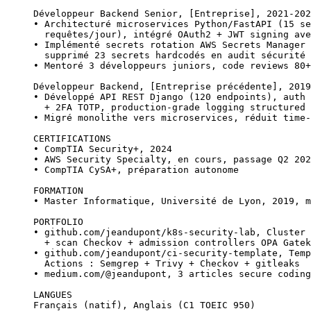
Développeur Backend Senior, [Entreprise], 2021-202
• Architecturé microservices Python/FastAPI (15 se
  requêtes/jour), intégré OAuth2 + JWT signing ave
• Implémenté secrets rotation AWS Secrets Manager 
  supprimé 23 secrets hardcodés en audit sécurité
• Mentoré 3 développeurs juniors, code reviews 80+
Développeur Backend, [Entreprise précédente], 2019
• Développé API REST Django (120 endpoints), auth 
  + 2FA TOTP, production-grade logging structured 
• Migré monolithe vers microservices, réduit time-
CERTIFICATIONS
• CompTIA Security+, 2024
• AWS Security Specialty, en cours, passage Q2 202
• CompTIA CySA+, préparation autonome
FORMATION
• Master Informatique, Université de Lyon, 2019, m
PORTFOLIO
• github.com/jeandupont/k8s-security-lab, Cluster 
  + scan Checkov + admission controllers OPA Gatek
• github.com/jeandupont/ci-security-template, Temp
  Actions : Semgrep + Trivy + Checkov + gitleaks
• medium.com/@jeandupont, 3 articles secure coding
LANGUES
Français (natif), Anglais (C1 TOEIC 950)