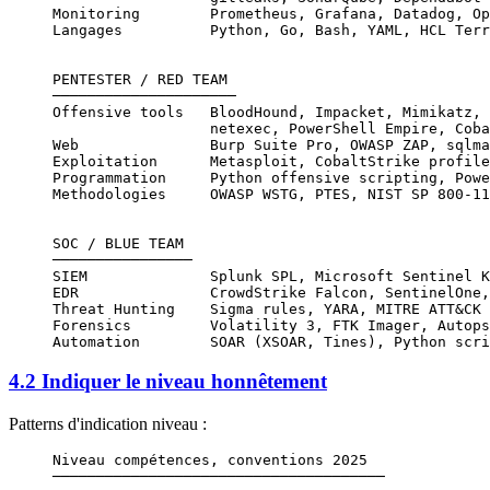
Monitoring        Prometheus, Grafana, Datadog, Op
Langages          Python, Go, Bash, YAML, HCL Terr
PENTESTER / RED TEAM
─────────────────────
Offensive tools   BloodHound, Impacket, Mimikatz, 
                  netexec, PowerShell Empire, Coba
Web               Burp Suite Pro, OWASP ZAP, sqlma
Exploitation      Metasploit, CobaltStrike profile
Programmation     Python offensive scripting, Powe
Methodologies     OWASP WSTG, PTES, NIST SP 800-11
SOC / BLUE TEAM
────────────────
SIEM              Splunk SPL, Microsoft Sentinel K
EDR               CrowdStrike Falcon, SentinelOne,
Threat Hunting    Sigma rules, YARA, MITRE ATT&CK 
Forensics         Volatility 3, FTK Imager, Autops
Automation        SOAR (XSOAR, Tines), Python scri
4.2 Indiquer le niveau honnêtement
Patterns d'indication niveau :
Niveau compétences, conventions 2025
──────────────────────────────────────