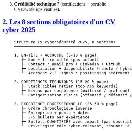
Crédibilité technique
? (certifications + portfolio +
CVE/write-ups visibles).
2. Les 8 sections obligatoires d'un CV
cyber 2025
Structure CV cybersécurité 2025, 8 sections
─────────────────────────────────────────────
1. EN-TÊTE + ACCROCHE (5-10 % page)
   ├─ Nom + titre cible (pas actuel)
   ├─ Contact : email pro + LinkedIn + GitHub
   ├─ Localisation + disponibilité (remote / hybri
   └─ Accroche 2-3 lignes : positioning statement
2. COMPÉTENCES TECHNIQUES (15-20 % page)
   ├─ Stack ciblée métier (top ATS keywords)
   ├─ Niveau par compétence (maîtrisé / pratiqué)
   └─ Catégorisation claire (offensif / défensif /
3. EXPÉRIENCE PROFESSIONNELLE (35-50 % page)
   ├─ Ordre chronologique inverse
   ├─ Entreprise + poste + dates
   ├─ 3-5 bullets par expérience
   ├─ Bullets QUANTIFIÉS avec impact (pas descript
   └─ Privilégier rôle cyber-relevant, résumer le 