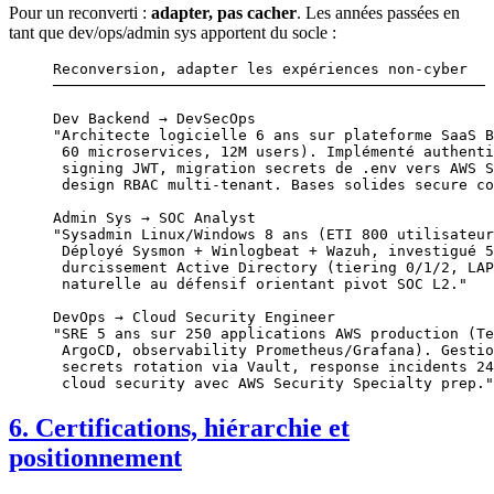
Pour un reconverti :
adapter, pas cacher
. Les années passées en
tant que dev/ops/admin sys apportent du socle :
Reconversion, adapter les expériences non-cyber
─────────────────────────────────────────────────
Dev Backend → DevSecOps
"Architecte logicielle 6 ans sur plateforme SaaS B
 60 microservices, 12M users). Implémenté authenti
 signing JWT, migration secrets de .env vers AWS S
 design RBAC multi-tenant. Bases solides secure co
Admin Sys → SOC Analyst
"Sysadmin Linux/Windows 8 ans (ETI 800 utilisateur
 Déployé Sysmon + Winlogbeat + Wazuh, investigué 5
 durcissement Active Directory (tiering 0/1/2, LAP
 naturelle au défensif orientant pivot SOC L2."
DevOps → Cloud Security Engineer
"SRE 5 ans sur 250 applications AWS production (Te
 ArgoCD, observability Prometheus/Grafana). Gestio
 secrets rotation via Vault, response incidents 24
 cloud security avec AWS Security Specialty prep."
6. Certifications, hiérarchie et
positionnement