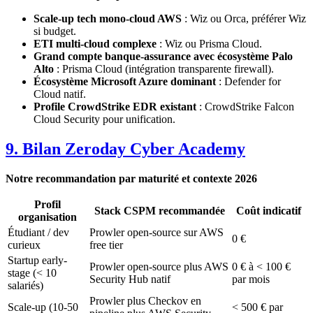
Scale-up tech mono-cloud AWS
: Wiz ou Orca, préférer Wiz
si budget.
ETI multi-cloud complexe
: Wiz ou Prisma Cloud.
Grand compte banque-assurance avec écosystème Palo
Alto
: Prisma Cloud (intégration transparente firewall).
Écosystème Microsoft Azure dominant
: Defender for
Cloud natif.
Profile CrowdStrike EDR existant
: CrowdStrike Falcon
Cloud Security pour unification.
9. Bilan Zeroday Cyber Academy
Notre recommandation par maturité et contexte 2026
Profil
Stack CSPM recommandée
Coût indicatif
organisation
Étudiant / dev
Prowler open-source sur AWS
0 €
curieux
free tier
Startup early-
Prowler open-source plus AWS
0 € à < 100 €
stage (< 10
Security Hub natif
par mois
salariés)
Prowler plus Checkov en
Scale-up (10-50
< 500 € par