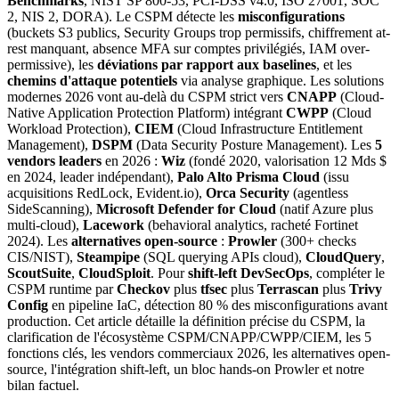
Benchmarks
, NIST SP 800-53, PCI-DSS v4.0, ISO 27001, SOC
2, NIS 2, DORA). Le CSPM détecte les
misconfigurations
(buckets S3 publics, Security Groups trop permissifs, chiffrement at-
rest manquant, absence MFA sur comptes privilégiés, IAM over-
permissive), les
déviations par rapport aux baselines
, et les
chemins d'attaque potentiels
via analyse graphique. Les solutions
modernes 2026 vont au-delà du CSPM strict vers
CNAPP
(Cloud-
Native Application Protection Platform) intégrant
CWPP
(Cloud
Workload Protection),
CIEM
(Cloud Infrastructure Entitlement
Management),
DSPM
(Data Security Posture Management). Les
5
vendors leaders
en 2026 :
Wiz
(fondé 2020, valorisation 12 Mds $
en 2024, leader indépendant),
Palo Alto Prisma Cloud
(issu
acquisitions RedLock, Evident.io),
Orca Security
(agentless
SideScanning),
Microsoft Defender for Cloud
(natif Azure plus
multi-cloud),
Lacework
(behavioral analytics, racheté Fortinet
2024). Les
alternatives open-source
:
Prowler
(300+ checks
CIS/NIST),
Steampipe
(SQL querying APIs cloud),
CloudQuery
,
ScoutSuite
,
CloudSploit
. Pour
shift-left DevSecOps
, compléter le
CSPM runtime par
Checkov
plus
tfsec
plus
Terrascan
plus
Trivy
Config
en pipeline IaC, détection 80 % des misconfigurations avant
production. Cet article détaille la définition précise du CSPM, la
clarification de l'écosystème CSPM/CNAPP/CWPP/CIEM, les 5
fonctions clés, les vendors commerciaux 2026, les alternatives open-
source, l'intégration shift-left, un bloc hands-on Prowler et notre
bilan factuel.