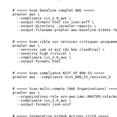
# ===== Scan baseline complet AWS =====
prowler
 aws
 \
  --compliance
 cis_2.0_aws
 \
  --output-formats
 html
 csv
 json-asff
 \
  --output-directory
 ./prowler-reports
 \
  --output-filename
 prowler-aws-baseline-
$(
date
 +%
# ===== Scan cible sur services critiques uniqueme
prowler
 aws
 \
  --services
 iam
 s3
 ec2
 rds
 kms
 cloudtrail
 \
  --severity
 high
 critical
 \
  --compliance
 cis_2.0_aws
 \
  --output-formats
 html
# ===== Scan compliance NIST SP 800-53 =====
prowler
 aws
 --compliance
 nist_800_53_revision_5
# ===== Scan multi-compte (AWS Organizations) ====
prowler
 aws
 \
  --organizations-role
 arn:aws:iam::MASTER:role/Au
  --compliance
 cis_2.0_aws
 \
  --output-formats
 json-ocsf
# ===== Integration GitHub Actions CI/CD =====