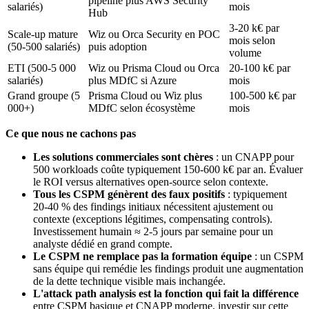
pipeline plus AWS Security
salariés)
mois
Hub
3-20 k€ par
Scale-up mature
Wiz ou Orca Security en POC
mois selon
(50-500 salariés)
puis adoption
volume
ETI (500-5 000
Wiz ou Prisma Cloud ou Orca
20-100 k€ par
salariés)
plus MDfC si Azure
mois
Grand groupe (5
Prisma Cloud ou Wiz plus
100-500 k€ par
000+)
MDfC selon écosystème
mois
Ce que nous ne cachons pas
Les solutions commerciales sont chères
: un CNAPP pour
500 workloads coûte typiquement 150-600 k€ par an. Évaluer
le ROI versus alternatives open-source selon contexte.
Tous les CSPM génèrent des faux positifs
: typiquement
20-40 % des findings initiaux nécessitent ajustement ou
contexte (exceptions légitimes, compensating controls).
Investissement humain ≈ 2-5 jours par semaine pour un
analyste dédié en grand compte.
Le CSPM ne remplace pas la formation équipe
: un CSPM
sans équipe qui remédie les findings produit une augmentation
de la dette technique visible mais inchangée.
L'attack path analysis est la fonction qui fait la différence
entre CSPM basique et CNAPP moderne, investir sur cette