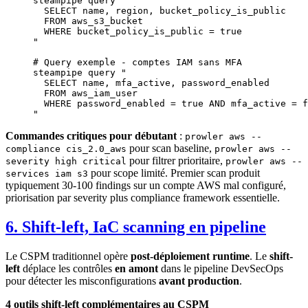
steampipe
 query
 "
  SELECT name, region, bucket_policy_is_public
  FROM aws_s3_bucket
  WHERE bucket_policy_is_public = true
"
# Query exemple - comptes IAM sans MFA
steampipe
 query
 "
  SELECT name, mfa_active, password_enabled
  FROM aws_iam_user
  WHERE password_enabled = true AND mfa_active = f
"
Commandes critiques pour débutant
:
prowler aws --
pour scan baseline,
compliance cis_2.0_aws
prowler aws --
pour filtrer prioritaire,
severity high critical
prowler aws --
pour scope limité. Premier scan produit
services iam s3
typiquement 30-100 findings sur un compte AWS mal configuré,
priorisation par severity plus compliance framework essentielle.
6. Shift-left, IaC scanning en pipeline
Le CSPM traditionnel opère
post-déploiement runtime
. Le
shift-
left
déplace les contrôles
en amont
dans le pipeline DevSecOps
pour détecter les misconfigurations
avant production
.
4 outils shift-left complémentaires au CSPM