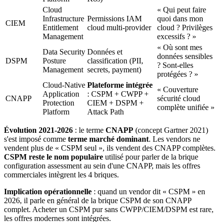
Cloud
« Qui peut faire
Infrastructure
Permissions IAM
quoi dans mon
CIEM
Entitlement
cloud multi-provider
cloud ? Privilèges
Management
excessifs ? »
« Où sont mes
Data Security
Données et
données sensibles
DSPM
Posture
classification (PII,
? Sont-elles
Management
secrets, payment)
protégées ? »
Cloud-Native
Plateforme intégrée
« Couverture
Application
: CSPM + CWPP +
CNAPP
sécurité cloud
Protection
CIEM + DSPM +
complète unifiée »
Platform
Attack Path
Évolution 2021-2026
: le terme
CNAPP
(concept Gartner 2021)
s'est imposé comme
terme marché dominant
. Les vendors ne
vendent plus de « CSPM seul », ils vendent des CNAPP complètes.
CSPM reste le nom populaire
utilisé pour parler de la brique
configuration assessment au sein d'une CNAPP, mais les offres
commerciales intègrent les 4 briques.
Implication opérationnelle
: quand un vendor dit « CSPM » en
2026, il parle en général de la brique CSPM de son CNAPP
complet. Acheter un CSPM pur sans CWPP/CIEM/DSPM est rare,
les offres modernes sont intégrées.