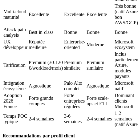
Très bonne
Multi-cloud
(natif Azure
Excellente
Excellente
Excellente
maturité
bon
AWS/GCP)
Attack path
Best-in-class
Bonne
Bonne
Bonne
analysis
UX
Réputée
Enterprise-
Microsoft
Moderne
développeur
meilleure
oriented
ecosystem
Inclus
partiellemen
Premium (30-120
Premium
Premium
Tarification
Azure,
€/workload/mois)
similaire
similaire
modules
payants
Intégration
Palo Alto
Microsoft
Agnostique
Agnostique
écosystème
complet
natif
Adoption
Forte
Dominant
Forte grands
Forte scale-
2026
entreprises
clients
comptes
ups et ETI
France
régulées
Microsoft
1-2
Temps POC
3-6
2-4 semaines
2-4 semaines
semaines
typique
semaines
(natif Azure
Recommandations par profil client