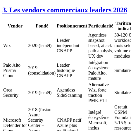
3. Les vendors commerciaux leaders 2026
Tarifica
Vendor
Fondé
Positionnement
Particularité
indicat
Agentless
30-120 €
Leader
snapshot-
workload
Wiz
2020 (Israël)
indépendant
based, attack
mois sel
CNAPP
path analysis,
volume e
UX dev
modules
Intégration
Palo Alto
Leader
2019
écosystème
Prisma
historique
Similair
(consolidation)
Palo Alto,
Cloud
CNAPP
mature
Alternative
Orca
Agentless
Wiz, forte
2019 (Israël)
Similair
Security
SideScanning
traction
PME-ETI
Gratuit
2018 (fusion
Intégré
CSPM
Azure
écosystème
Foundati
Microsoft
Security
CNAPP natif
Microsoft,
5-15 $ p
Defender for
Center +
Azure plus
inclus
ressourc
Cloud
Azure
multi-cloud