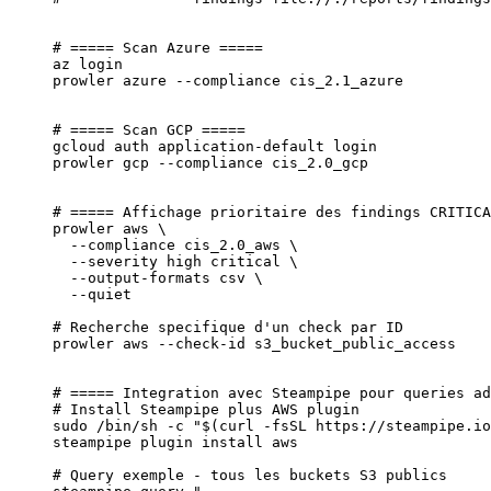
# ===== Scan Azure =====
az
 login
prowler
 azure
 --compliance
 cis_2.1_azure
# ===== Scan GCP =====
gcloud
 auth
 application-default
 login
prowler
 gcp
 --compliance
 cis_2.0_gcp
# ===== Affichage prioritaire des findings CRITICA
prowler
 aws
 \
  --compliance
 cis_2.0_aws
 \
  --severity
 high
 critical
 \
  --output-formats
 csv
 \
  --quiet
# Recherche specifique d'un check par ID
prowler
 aws
 --check-id
 s3_bucket_public_access
# ===== Integration avec Steampipe pour queries ad
# Install Steampipe plus AWS plugin
sudo
 /bin/sh
 -c
 "$(
curl
 -fsSL
 https://steampipe.io
steampipe
 plugin
 install
 aws
# Query exemple - tous les buckets S3 publics