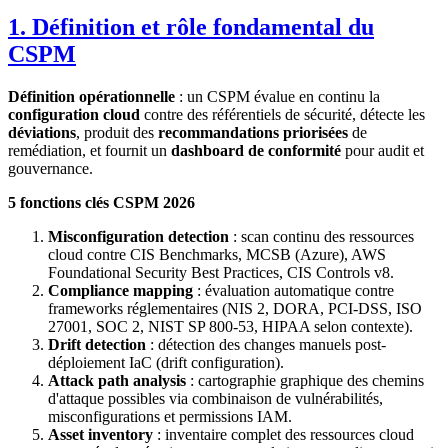
1. Définition et rôle fondamental du
CSPM
Définition opérationnelle
: un CSPM évalue en continu la
configuration cloud
contre des référentiels de sécurité, détecte les
déviations
, produit des
recommandations priorisées
de
remédiation, et fournit un
dashboard de conformité
pour audit et
gouvernance.
5 fonctions clés CSPM 2026
Misconfiguration detection
: scan continu des ressources
cloud contre CIS Benchmarks, MCSB (Azure), AWS
Foundational Security Best Practices, CIS Controls v8.
Compliance mapping
: évaluation automatique contre
frameworks réglementaires (NIS 2, DORA, PCI-DSS, ISO
27001, SOC 2, NIST SP 800-53, HIPAA selon contexte).
Drift detection
: détection des changes manuels post-
déploiement IaC (drift configuration).
Attack path analysis
: cartographie graphique des chemins
d'attaque possibles via combinaison de vulnérabilités,
misconfigurations et permissions IAM.
Asset inventory
: inventaire complet des ressources cloud