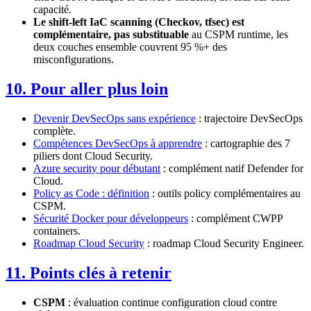
capacité.
Le shift-left IaC scanning (Checkov, tfsec) est
complémentaire, pas substituable
au CSPM runtime, les
deux couches ensemble couvrent 95 %+ des
misconfigurations.
10. Pour aller plus loin
Devenir DevSecOps sans expérience
: trajectoire DevSecOps
complète.
Compétences DevSecOps à apprendre
: cartographie des 7
piliers dont Cloud Security.
Azure security pour débutant
: complément natif Defender for
Cloud.
Policy as Code : définition
: outils policy complémentaires au
CSPM.
Sécurité Docker pour développeurs
: complément CWPP
containers.
Roadmap Cloud Security
: roadmap Cloud Security Engineer.
11. Points clés à retenir
CSPM
: évaluation continue configuration cloud contre