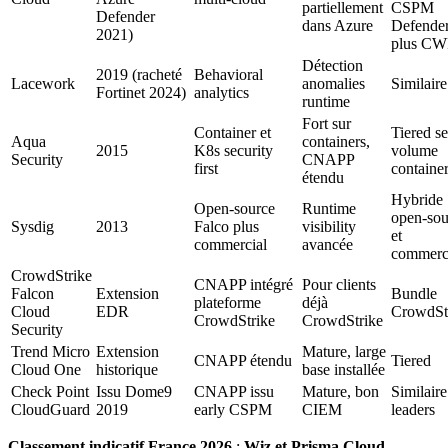
partiellement
CSPM
Defender
dans Azure
Defende
2021)
plus C
Détection
2019 (racheté
Behavioral
Lacework
anomalies
Similair
Fortinet 2024)
analytics
runtime
Fort sur
Container et
Tiered s
Aqua
containers,
2015
K8s security
volume
Security
CNAPP
first
containe
étendu
Hybride
Open-source
Runtime
open-sou
Sysdig
2013
Falco plus
visibility
et
commercial
avancée
commerc
CrowdStrike
CNAPP intégré
Pour clients
Falcon
Extension
Bundle
plateforme
déjà
Cloud
EDR
CrowdSt
CrowdStrike
CrowdStrike
Security
Trend Micro
Extension
Mature, large
CNAPP étendu
Tiered
Cloud One
historique
base installée
Check Point
Issu Dome9
CNAPP issu
Mature, bon
Similaire
CloudGuard
2019
early CSPM
CIEM
leaders
Classement indicatif France 2026
:
Wiz et Prisma Cloud