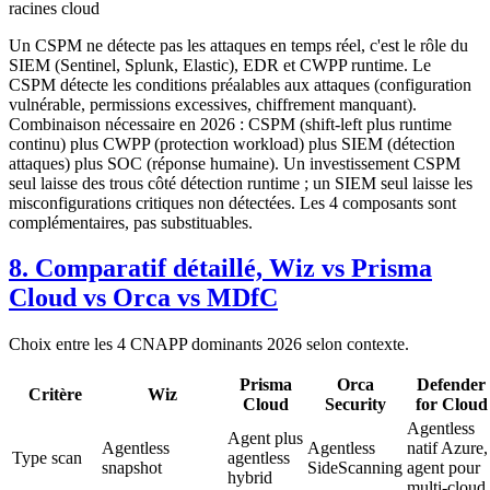
racines cloud
Un CSPM ne détecte pas les attaques en temps réel, c'est le rôle du
SIEM (Sentinel, Splunk, Elastic), EDR et CWPP runtime. Le
CSPM détecte les conditions préalables aux attaques (configuration
vulnérable, permissions excessives, chiffrement manquant).
Combinaison nécessaire en 2026 : CSPM (shift-left plus runtime
continu) plus CWPP (protection workload) plus SIEM (détection
attaques) plus SOC (réponse humaine). Un investissement CSPM
seul laisse des trous côté détection runtime ; un SIEM seul laisse les
misconfigurations critiques non détectées. Les 4 composants sont
complémentaires, pas substituables.
8. Comparatif détaillé, Wiz vs Prisma
Cloud vs Orca vs MDfC
Choix entre les 4 CNAPP dominants 2026 selon contexte.
Prisma
Orca
Defender
Critère
Wiz
Cloud
Security
for Cloud
Agentless
Agent plus
Agentless
Agentless
natif Azure,
Type scan
agentless
snapshot
SideScanning
agent pour
hybrid
multi-cloud