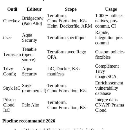
Outil
Éditeur
Scope
Usage
Terraform,
1 000+ policies
Bridgecrew
Checkov
CloudFormation, K8s,
natives, pre-
(Palo Alto)
Helm, Dockerfile, ARM
commit, CI
Rapide,
Aqua
tfsec
Terraform spécifique
intégration pre-
Security
commit
Tenable
Terraform avec Rego
Custom policies
Terrascan
(open-
OPA
flexibles
source)
Complément
Trivy
Aqua
IaC, Docker, K8s
Trivy
Config
Security
manifests
image/SCA
Enrichissement
Snyk
Terraform,
Snyk IaC
vulnerability
(commercial)
CloudFormation, K8s
database
Prisma
Intégré dans
Terraform,
Cloud
Palo Alto
CNAPP Prisma
CloudFormation, K8s
IaC
Cloud
Pipeline recommandé 2026