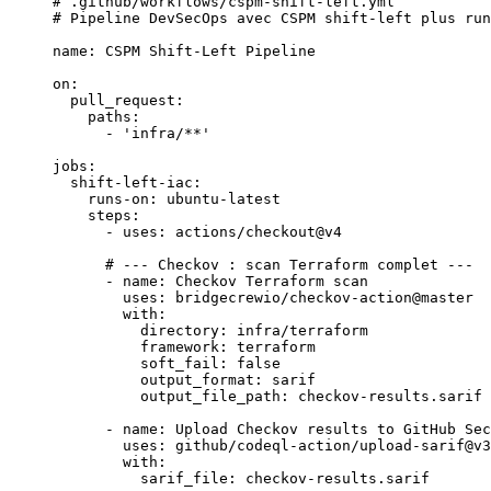
# .github/workflows/cspm-shift-left.yml
# Pipeline DevSecOps avec CSPM shift-left plus run
name
: 
CSPM Shift-Left Pipeline
on
:
  pull_request
:
    paths
:
      - 
'infra/**'
jobs
:
  shift-left-iac
:
    runs-on
: 
ubuntu-latest
    steps
:
      - 
uses
: 
actions/checkout@v4
      # --- Checkov : scan Terraform complet ---
      - 
name
: 
Checkov Terraform scan
        uses
: 
bridgecrewio/checkov-action@master
        with
:
          directory
: 
infra/terraform
          framework
: 
terraform
          soft_fail
: 
false
          output_format
: 
sarif
          output_file_path
: 
checkov-results.sarif
      - 
name
: 
Upload Checkov results to GitHub Sec
        uses
: 
github/codeql-action/upload-sarif@v3
        with
:
          sarif_file
: 
checkov-results.sarif