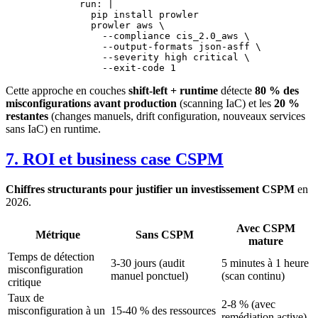
        run
: 
|
          pip install prowler
          prowler aws \
            --compliance cis_2.0_aws \
            --output-formats json-asff \
            --severity high critical \
            --exit-code 1
Cette approche en couches
shift-left + runtime
détecte
80 % des
misconfigurations avant production
(scanning IaC) et les
20 %
restantes
(changes manuels, drift configuration, nouveaux services
sans IaC) en runtime.
7. ROI et business case CSPM
Chiffres structurants pour justifier un investissement CSPM
en
2026.
Avec CSPM
Métrique
Sans CSPM
mature
Temps de détection
3-30 jours (audit
5 minutes à 1 heure
misconfiguration
manuel ponctuel)
(scan continu)
critique
Taux de
2-8 % (avec
misconfiguration à un
15-40 % des ressources
remédiation active)