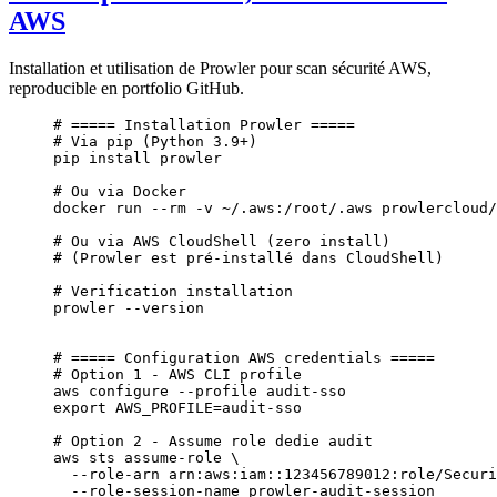
AWS
Installation et utilisation de Prowler pour scan sécurité AWS,
reproducible en portfolio GitHub.
# ===== Installation Prowler =====
# Via pip (Python 3.9+)
pip
 install
 prowler
# Ou via Docker
docker
 run
 --rm
 -v
 ~/.aws:/root/.aws
 prowlercloud/
# Ou via AWS CloudShell (zero install)
# (Prowler est pré-installé dans CloudShell)
# Verification installation
prowler
 --version
# ===== Configuration AWS credentials =====
# Option 1 - AWS CLI profile
aws
 configure
 --profile
 audit-sso
export
 AWS_PROFILE
=
audit-sso
# Option 2 - Assume role dedie audit
aws
 sts
 assume-role
 \
  --role-arn
 arn:aws:iam::123456789012:role/Securi
  --role-session-name
 prowler-audit-session