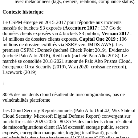
avec métadonnées (tags, owners, relations, compliance status).
Contexte historique
Le CSPM émerge en 2015-2017 pour répondre aux incidents
massifs de buckets S3 exposés (
Accenture 2017
: 137 Go de
données clients exposées via 4 buckets S3 publics,
Verizon 2017
:
14 millions de dossiers clients exposés,
Capital One 2019
: 106
millions de dossiers exfiltrés via SSRF vers IMDS AWS). Les
premiers CSPM : Dome9 (racheté Check Point 2019), Evident.io
(racheté Palo Alto 2018), RedLock (racheté Palo Alto 2018). Le
marché se consolide 2018-2021 autour de Palo Alto Prisma Cloud,
émergence Orca Security (2019), Wiz (2020, croissance record),
Lacework (2019).
ℹ️
80 % des incidents cloud résultent de misconfigurations, pas de
vulnérabilités plateforme
Les Cloud Security Reports annuels (Palo Alto Unit 42, Wiz State of
Cloud Security, Microsoft Digital Defense Report) convergent sur
un chiffre stable 2020-2026 : 80-85 % des incidents cloud résultent
de misconfigurations client (IAM excessif, storage public, secrets
exposés, encryption manquante, logging insuffisant), pas de