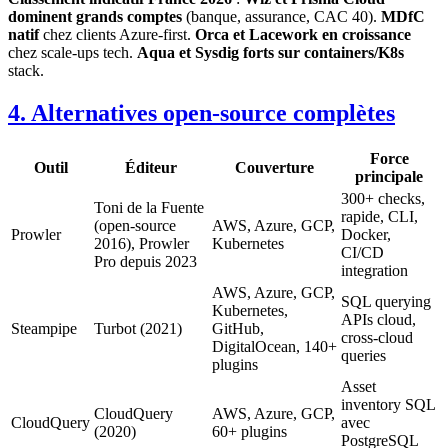
dominent grands comptes
(banque, assurance, CAC 40).
MDfC
natif
chez clients Azure-first.
Orca et Lacework en croissance
chez scale-ups tech.
Aqua et Sysdig forts sur containers/K8s
stack.
4. Alternatives open-source complètes
Force
Outil
Éditeur
Couverture
principale
300+ checks,
Toni de la Fuente
rapide, CLI,
(open-source
AWS, Azure, GCP,
Prowler
Docker,
2016), Prowler
Kubernetes
CI/CD
Pro depuis 2023
integration
AWS, Azure, GCP,
SQL querying
Kubernetes,
APIs cloud,
Steampipe
Turbot (2021)
GitHub,
cross-cloud
DigitalOcean, 140+
queries
plugins
Asset
inventory SQL
CloudQuery
AWS, Azure, GCP,
CloudQuery
avec
(2020)
60+ plugins
PostgreSQL