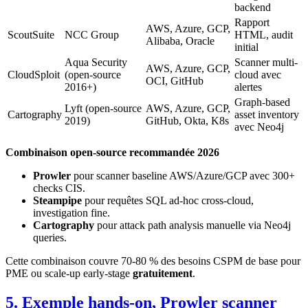
backend
Rapport
AWS, Azure, GCP,
ScoutSuite
NCC Group
HTML, audit
Alibaba, Oracle
initial
Aqua Security
Scanner multi-
AWS, Azure, GCP,
CloudSploit
(open-source
cloud avec
OCI, GitHub
2016+)
alertes
Graph-based
Lyft (open-source
AWS, Azure, GCP,
Cartography
asset inventory
2019)
GitHub, Okta, K8s
avec Neo4j
Combinaison open-source recommandée 2026
Prowler
pour scanner baseline AWS/Azure/GCP avec 300+
checks CIS.
Steampipe
pour requêtes SQL ad-hoc cross-cloud,
investigation fine.
Cartography
pour attack path analysis manuelle via Neo4j
queries.
Cette combinaison couvre 70-80 % des besoins CSPM de base pour
PME ou scale-up early-stage
gratuitement
.
5. Exemple hands-on, Prowler scanner