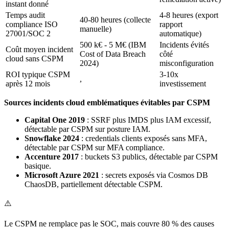
instant donné
Temps audit
4-8 heures (export
40-80 heures (collecte
compliance ISO
rapport
manuelle)
27001/SOC 2
automatique)
500 k€ - 5 M€ (IBM
Incidents évités
Coût moyen incident
Cost of Data Breach
côté
cloud sans CSPM
2024)
misconfiguration
ROI typique CSPM
3-10x
,
après 12 mois
investissement
Sources incidents cloud emblématiques évitables par CSPM
Capital One 2019
: SSRF plus IMDS plus IAM excessif,
détectable par CSPM sur posture IAM.
Snowflake 2024
: credentials clients exposés sans MFA,
détectable par CSPM sur MFA compliance.
Accenture 2017
: buckets S3 publics, détectable par CSPM
basique.
Microsoft Azure 2021
: secrets exposés via Cosmos DB
ChaosDB, partiellement détectable CSPM.
⚠️
Le CSPM ne remplace pas le SOC, mais couvre 80 % des causes