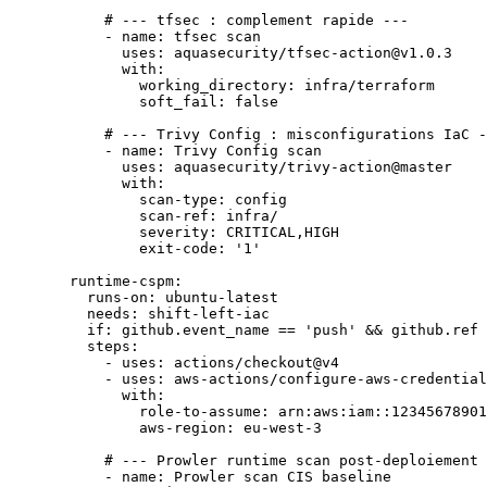
      # --- tfsec : complement rapide ---
      - 
name
: 
tfsec scan
        uses
: 
aquasecurity/tfsec-action@v1.0.3
        with
:
          working_directory
: 
infra/terraform
          soft_fail
: 
false
      # --- Trivy Config : misconfigurations IaC -
      - 
name
: 
Trivy Config scan
        uses
: 
aquasecurity/trivy-action@master
        with
:
          scan-type
: 
config
          scan-ref
: 
infra/
          severity
: 
CRITICAL,HIGH
          exit-code
: 
'1'
  runtime-cspm
:
    runs-on
: 
ubuntu-latest
    needs
: 
shift-left-iac
    if
: 
github.event_name == 'push' && github.ref 
    steps
:
      - 
uses
: 
actions/checkout@v4
      - 
uses
: 
aws-actions/configure-aws-credential
        with
:
          role-to-assume
: 
arn:aws:iam::12345678901
          aws-region
: 
eu-west-3
      # --- Prowler runtime scan post-deploiement 
      - 
name
: 
Prowler scan CIS baseline