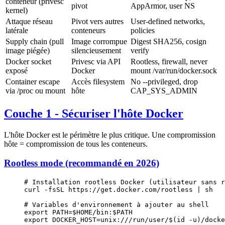
conteneur (privesc
pivot
AppArmor, user NS
kernel)
Attaque réseau
Pivot vers autres
User-defined networks,
latérale
conteneurs
policies
Supply chain (pull
Image corrompue
Digest SHA256, cosign
image piégée)
silencieusement
verify
Docker socket
Privesc via API
Rootless, firewall, never
exposé
Docker
mount /var/run/docker.sock
Container escape
Accès filesystem
No --privileged, drop
via /proc ou mount
hôte
CAP_SYS_ADMIN
Couche 1 - Sécuriser l'hôte Docker
L'hôte Docker est le périmètre le plus critique. Une compromission
hôte = compromission de tous les conteneurs.
Rootless mode (recommandé en 2026)
# Installation rootless Docker (utilisateur sans r
curl
 -fsSL
 https://get.docker.com/rootless
 |
 sh
# Variables d'environnement à ajouter au shell
export
 PATH
=
$HOME/bin:$PATH
export
 DOCKER_HOST
=
unix:///run/user/$(
id
 -u
)/docke