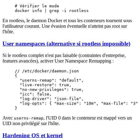
# Vérifier le mode
docker
 info
 |
 grep
 -i
 rootless
En rootless, le daemon Docker et tous les conteneurs tournent sous
l'utilisateur courant. Une évasion éventuelle n'atteint pas root sur
l'hôte.
User namespaces (alternative si rootless impossible)
Si le rootless complet n'est pas faisable (contraintes d'entreprise,
features avancées), activer User Namespace Remapping :
// /etc/docker/daemon.json
{
  "userns-remap"
: 
"default"
,
  "live-restore"
: 
true
,
  "no-new-privileges"
: 
true
,
  "icc"
: 
false
,
  "log-driver"
: 
"json-file"
,
  "log-opts"
: { 
"max-size"
: 
"10m"
, 
"max-file"
: 
"3"
}
Avec
, l'UID 0 dans le conteneur est mappé vers un
userns-remap
UID non-privilégié sur l'hôte.
Hardening OS et kernel