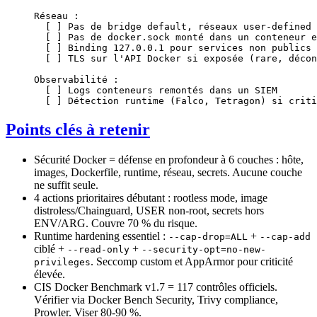
Réseau :
  [ ] Pas de bridge default, réseaux user-defined
  [ ] Pas de docker.sock monté dans un conteneur e
  [ ] Binding 127.0.0.1 pour services non publics
  [ ] TLS sur l'API Docker si exposée (rare, décon
Observabilité :
  [ ] Logs conteneurs remontés dans un SIEM
  [ ] Détection runtime (Falco, Tetragon) si criti
Points clés à retenir
Sécurité Docker = défense en profondeur à 6 couches : hôte,
images, Dockerfile, runtime, réseau, secrets. Aucune couche
ne suffit seule.
4 actions prioritaires débutant : rootless mode, image
distroless/Chainguard, USER non-root, secrets hors
ENV/ARG. Couvre 70 % du risque.
Runtime hardening essentiel :
+
--cap-drop=ALL
--cap-add
ciblé +
+
--read-only
--security-opt=no-new-
. Seccomp custom et AppArmor pour criticité
privileges
élevée.
CIS Docker Benchmark v1.7 = 117 contrôles officiels.
Vérifier via Docker Bench Security, Trivy compliance,
Prowler. Viser 80-90 %.