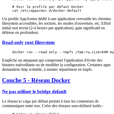
# Voir le profile par défaut Docker
cat
 /etc/apparmor.d/docker-default
Un profile AppArmor dédié à une application verrouille les chemins
filesystem accessibles, les sockets, les modes d'ouverture, etc. Effort
initial non trivial (2-4 heures par application), gain significatif en
défense en profondeur.
Read-only root filesystem
docker
 run
 --read-only
 --tmpfs
 /tmp:rw,size=64M
 my
Empêche un attaquant qui compromet l'application d'écrire des
binaires malveillants ou de modifier la configuration. Certaines apps
demandent /tmp writable, à monter séparément en tmpfs.
Couche 5 - Réseau Docker
Ne pas utiliser le bridge default
Le réseau
par défaut permet à tous les conteneurs de
bridge
communiquer entre eux. Créer des réseaux user-defined isolés :