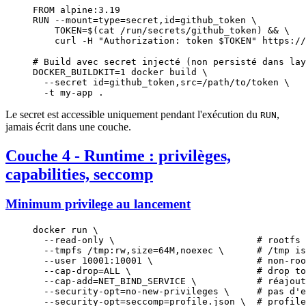
FROM
 alpine:3.19
RUN
 --mount=type=secret,id=github_token \
    TOKEN=$(cat /run/secrets/github_token) && \
    curl -H 
"Authorization: token $TOKEN"
 https://
# Build avec secret injecté (non persisté dans lay
DOCKER_BUILDKIT
=
1
 docker
 build
 \
  --secret
 id=github_token,src=/path/to/token
 \
  -t
 my-app
 .
Le secret est accessible uniquement pendant l'exécution du
,
RUN
jamais écrit dans une couche.
Couche 4 - Runtime : privilèges,
capabilities, seccomp
Minimum privilege au lancement
docker
 run
 \
  --read-only
 \ 
                         # rootfs 
  --tmpfs
 /tmp:rw,size=64M,noexec
 \ 
     # /tmp is
  --user
 10001:10001
 \ 
                  # non-roo
  --cap-drop
=
ALL
 \ 
                      # drop to
  --cap-add
=
NET_BIND_SERVICE
 \ 
          # réajout
  --security-opt
=
no-new-privileges
 \ 
    # pas d'e
  --security-opt
=
seccomp
=
profile.json
 \ 
 # profile