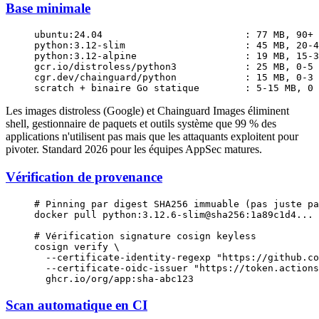
Base minimale
ubuntu:24.04                         : 77 MB, 90+ 
python:3.12-slim                     : 45 MB, 20-4
python:3.12-alpine                   : 19 MB, 15-3
gcr.io/distroless/python3            : 25 MB, 0-5 
cgr.dev/chainguard/python            : 15 MB, 0-3 
scratch + binaire Go statique        : 5-15 MB, 0 
Les images distroless (Google) et Chainguard Images éliminent
shell, gestionnaire de paquets et outils système que 99 % des
applications n'utilisent pas mais que les attaquants exploitent pour
pivoter. Standard 2026 pour les équipes AppSec matures.
Vérification de provenance
# Pinning par digest SHA256 immuable (pas juste pa
docker
 pull
 python:3.12.6-slim@sha256:1a89c1d4...
# Vérification signature cosign keyless
cosign
 verify
 \
  --certificate-identity-regexp
 "https://github.co
  --certificate-oidc-issuer
 "https://token.actions
  ghcr.io/org/app:sha-abc123
Scan automatique en CI