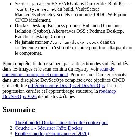
Secrets : jamais en ENV/ARG dans Dockerfile. BuildKit
--
au build, Vault/Secret
mount=type=secret
Manager/Kubernetes Secrets en runtime. OIDC WIF pour
CI/CD idéalement.
Docker Desktop Business propose Enhanced Container
Isolation (Sysbox). Alternatives OSS : Podman Desktop,
Rancher Desktop, Colima.
Ne jamais monter
dans un
/var/run/docker.sock
conteneur exposé : c'est root sur l'hôte pour tout attaquant qui
le compromet.
Pour compléter le durcissement par la détection des vulnérabilités
dans les images et le scan continu du registry, voir
scan de
conteneurs : pourquoi et comment
. Pour resituer Docker security
dans une discipline DevSecOps complète avec pipelines CI/CD
shift-left, lire
différence entre DevOps et DevSecOps
. Pour la
progression carrière et l'apprentissage structuré, la
roadmap
DevSecOps 2026
détaille les 4 étapes.
Sommaire
Threat model Docker : que défendre contre quoi
Couche 1 - Sécuriser l'hôte Docker
Rootless mode (recommandé en 2026)