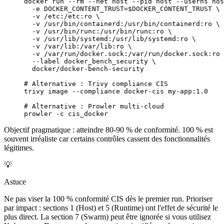
docker
 run
 --rm
 --net
 host
 --pid
 host
 --userns
 hos
  -e
 DOCKER_CONTENT_TRUST=
$DOCKER_CONTENT_TRUST 
\
  -v
 /etc:/etc:ro
 \
  -v
 /usr/bin/containerd:/usr/bin/containerd:ro
 \
  -v
 /usr/bin/runc:/usr/bin/runc:ro
 \
  -v
 /usr/lib/systemd:/usr/lib/systemd:ro
 \
  -v
 /var/lib:/var/lib:ro
 \
  -v
 /var/run/docker.sock:/var/run/docker.sock:ro
 
  --label
 docker_bench_security
 \
  docker/docker-bench-security
# Alternative : Trivy compliance CIS
trivy
 image
 --compliance
 docker-cis
 my-app:1.0
# Alternative : Prowler multi-cloud
prowler
 -c
 cis_docker
Objectif pragmatique : atteindre 80-90 % de conformité. 100 % est
souvent irréaliste car certains contrôles cassent des fonctionnalités
légitimes.
💡
Astuce
Ne pas viser la 100 % conformité CIS dès le premier run. Prioriser
par impact : sections 1 (Host) et 5 (Runtime) ont l'effet de sécurité le
plus direct. La section 7 (Swarm) peut être ignorée si vous utilisez