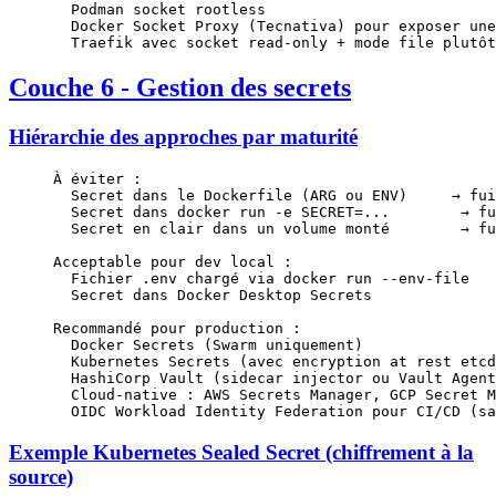
  Podman socket rootless
  Docker Socket Proxy (Tecnativa) pour exposer une
  Traefik avec socket read-only + mode file plutôt
Couche 6 - Gestion des secrets
Hiérarchie des approches par maturité
À éviter :
  Secret dans le Dockerfile (ARG ou ENV)     → fui
  Secret dans docker run -e SECRET=...        → fu
  Secret en clair dans un volume monté        → fu
Acceptable pour dev local :
  Fichier .env chargé via docker run --env-file
  Secret dans Docker Desktop Secrets
Recommandé pour production :
  Docker Secrets (Swarm uniquement)
  Kubernetes Secrets (avec encryption at rest etcd
  HashiCorp Vault (sidecar injector ou Vault Agent
  Cloud-native : AWS Secrets Manager, GCP Secret M
  OIDC Workload Identity Federation pour CI/CD (sa
Exemple Kubernetes Sealed Secret (chiffrement à la
source)