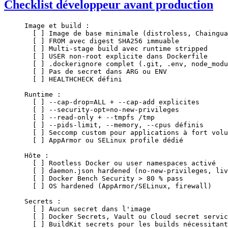
Checklist développeur avant production
Image et build :
  [ ] Image de base minimale (distroless, Chaingua
  [ ] FROM avec digest SHA256 immuable
  [ ] Multi-stage build avec runtime stripped
  [ ] USER non-root explicite dans Dockerfile
  [ ] .dockerignore complet (.git, .env, node_modu
  [ ] Pas de secret dans ARG ou ENV
  [ ] HEALTHCHECK défini
Runtime :
  [ ] --cap-drop=ALL + --cap-add explicites
  [ ] --security-opt=no-new-privileges
  [ ] --read-only + --tmpfs /tmp
  [ ] --pids-limit, --memory, --cpus définis
  [ ] Seccomp custom pour applications à fort volu
  [ ] AppArmor ou SELinux profile dédié
Hôte :
  [ ] Rootless Docker ou user namespaces activé
  [ ] daemon.json hardened (no-new-privileges, liv
  [ ] Docker Bench Security > 80 % pass
  [ ] OS hardened (AppArmor/SELinux, firewall)
Secrets :
  [ ] Aucun secret dans l'image
  [ ] Docker Secrets, Vault ou Cloud secret servic
  [ ] BuildKit secrets pour les builds nécessitant