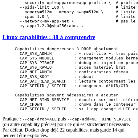
  --security-opt
=
apparmor
=
app-profile
 \ 
 # profile
  --pids-limit
=
100
 \ 
                    # limite 
  --memory
=
512m
 --memory-swap
=
512m
 \ 
    # limite 
  --cpus
=
1.0
 \ 
                          # limite 
  --network
=
my-app-net
 \ 
                # pas le 
  my-app:1.2.3@sha256:abc...
Linux capabilities : 38 à comprendre
Capabilities dangereuses à DROP absolument :
  CAP_SYS_ADMIN         : « root-lite », très puis
  CAP_SYS_MODULE        : chargement modules kerne
  CAP_SYS_PTRACE        : debug et injection proce
  CAP_SYS_RAWIO         : accès matériel brut
  CAP_NET_ADMIN         : configuration réseau
  CAP_SYS_BOOT          : reboot
  CAP_DAC_READ_SEARCH   : lecture contournant les 
  CAP_SETUID / SETGID   : changement d'UID/GID
Capabilities souvent nécessaires à ajouter :
  CAP_NET_BIND_SERVICE  : écouter sur port inférie
  CAP_CHOWN             : chown dans le conteneur
  CAP_SETGID / SETUID   : si l'app change d'UID ex
Pratique :
puis
--cap-drop=ALL
--cap-add=NET_BIND_SERVICE
(ou autre capability précise) pour ce qui est strictement nécessaire.
Par défaut, Docker drop déjà 22 capabilities, mais garde 14 qui
peuvent être exploitées.