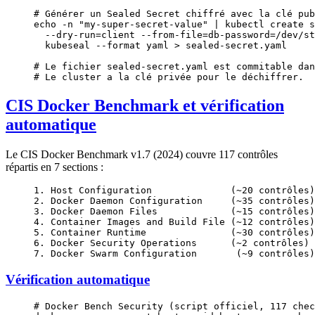
# Générer un Sealed Secret chiffré avec la clé pub
echo
 -n
 "my-super-secret-value"
 |
 kubectl
 create
 s
  --dry-run=client
 --from-file=db-password=/dev/st
  kubeseal
 --format
 yaml
 >
 sealed-secret.yaml
# Le fichier sealed-secret.yaml est commitable dan
# Le cluster a la clé privée pour le déchiffrer.
CIS Docker Benchmark et vérification
automatique
Le CIS Docker Benchmark v1.7 (2024) couvre 117 contrôles
répartis en 7 sections :
1. Host Configuration              (~20 contrôles)
2. Docker Daemon Configuration     (~35 contrôles)
3. Docker Daemon Files             (~15 contrôles)
4. Container Images and Build File (~12 contrôles)
5. Container Runtime               (~30 contrôles)
6. Docker Security Operations      (~2 contrôles)
7. Docker Swarm Configuration       (~9 contrôles)
Vérification automatique
# Docker Bench Security (script officiel, 117 chec