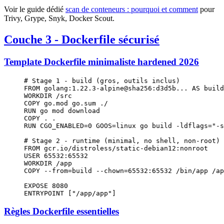
Voir le guide dédié
scan de conteneurs : pourquoi et comment
pour
Trivy, Grype, Snyk, Docker Scout.
Couche 3 - Dockerfile sécurisé
Template Dockerfile minimaliste hardened 2026
# Stage 1 - build (gros, outils inclus)
FROM
 golang:1.22.3-alpine@sha256:d3d5b... 
AS
 build
WORKDIR
 /src
COPY
 go.mod go.sum ./
RUN
 go mod download
COPY
 . .
RUN
 CGO_ENABLED=0 GOOS=linux go build -ldflags=
"-s
# Stage 2 - runtime (minimal, no shell, non-root)
FROM
 gcr.io/distroless/static-debian12:nonroot
USER
 65532:65532
WORKDIR
 /app
COPY
 --from=build --chown=65532:65532 /bin/app /ap
EXPOSE
 8080
ENTRYPOINT
 [
"/app/app"
]
Règles Dockerfile essentielles