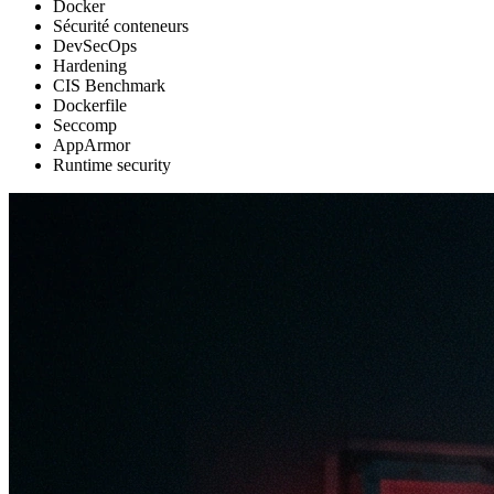
Docker
Sécurité conteneurs
DevSecOps
Hardening
CIS Benchmark
Dockerfile
Seccomp
AppArmor
Runtime security