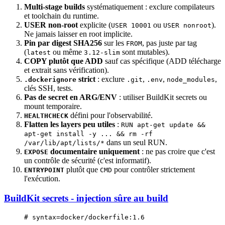
Multi-stage builds
systématiquement : exclure compilateurs
et toolchain du runtime.
USER non-root
explicite (
ou
).
USER 10001
USER nonroot
Ne jamais laisser en root implicite.
Pin par digest SHA256
sur les
, pas juste par tag
FROM
(
ou même
sont mutables).
latest
3.12-slim
COPY plutôt que ADD
sauf cas spécifique (ADD télécharge
et extrait sans vérification).
strict
: exclure
,
,
,
.dockerignore
.git
.env
node_modules
clés SSH, tests.
Pas de secret en ARG/ENV
: utiliser BuildKit secrets ou
mount temporaire.
défini pour l'observabilité.
HEALTHCHECK
Flatten les layers peu utiles
:
RUN apt-get update &&
apt-get install -y ... && rm -rf
dans un seul RUN.
/var/lib/apt/lists/*
documentaire uniquement
: ne pas croire que c'est
EXPOSE
un contrôle de sécurité (c'est informatif).
plutôt que
pour contrôler strictement
ENTRYPOINT
CMD
l'exécution.
BuildKit secrets - injection sûre au build
# syntax=docker/dockerfile:1.6