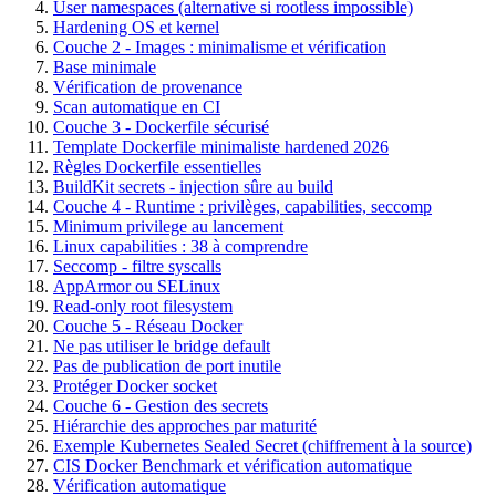
User namespaces (alternative si rootless impossible)
Hardening OS et kernel
Couche 2 - Images : minimalisme et vérification
Base minimale
Vérification de provenance
Scan automatique en CI
Couche 3 - Dockerfile sécurisé
Template Dockerfile minimaliste hardened 2026
Règles Dockerfile essentielles
BuildKit secrets - injection sûre au build
Couche 4 - Runtime : privilèges, capabilities, seccomp
Minimum privilege au lancement
Linux capabilities : 38 à comprendre
Seccomp - filtre syscalls
AppArmor ou SELinux
Read-only root filesystem
Couche 5 - Réseau Docker
Ne pas utiliser le bridge default
Pas de publication de port inutile
Protéger Docker socket
Couche 6 - Gestion des secrets
Hiérarchie des approches par maturité
Exemple Kubernetes Sealed Secret (chiffrement à la source)
CIS Docker Benchmark et vérification automatique
Vérification automatique