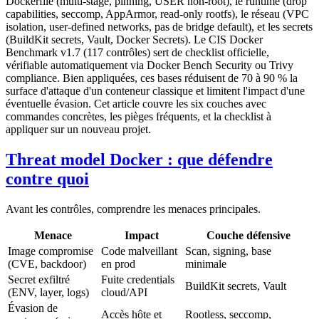
Dockerfile (multi-stage, pinning, USER non-root), le runtime (drop
capabilities, seccomp, AppArmor, read-only rootfs), le réseau (VPC
isolation, user-defined networks, pas de bridge default), et les secrets
(BuildKit secrets, Vault, Docker Secrets). Le CIS Docker
Benchmark v1.7 (117 contrôles) sert de checklist officielle,
vérifiable automatiquement via Docker Bench Security ou Trivy
compliance. Bien appliquées, ces bases réduisent de 70 à 90 % la
surface d'attaque d'un conteneur classique et limitent l'impact d'une
éventuelle évasion. Cet article couvre les six couches avec
commandes concrètes, les pièges fréquents, et la checklist à
appliquer sur un nouveau projet.
Threat model Docker : que défendre
contre quoi
Avant les contrôles, comprendre les menaces principales.
Menace
Impact
Couche défensive
Image compromise
Code malveillant
Scan, signing, base
(CVE, backdoor)
en prod
minimale
Secret exfiltré
Fuite credentials
BuildKit secrets, Vault
(ENV, layer, logs)
cloud/API
Évasion de
Accès hôte et
Rootless, seccomp,