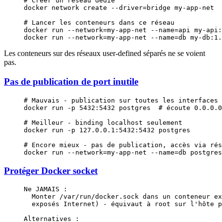
# Créer un réseau dédié
docker
 network
 create
 --driver=bridge
 my-app-net
# Lancer les conteneurs dans ce réseau
docker
 run
 --network=my-app-net
 --name=api
 my-api:
docker
 run
 --network=my-app-net
 --name=db
 my-db:1.
Les conteneurs sur des réseaux user-defined séparés ne se voient
pas.
Pas de publication de port inutile
# Mauvais - publication sur toutes les interfaces
docker
 run
 -p
 5432:5432
 postgres
  # écoute 0.0.0.0
# Meilleur - binding localhost seulement
docker
 run
 -p
 127.0.0.1:5432:5432
 postgres
# Encore mieux - pas de publication, accès via rés
docker
 run
 --network=my-app-net
 --name=db
 postgres
Protéger Docker socket
Ne JAMAIS :
  Monter /var/run/docker.sock dans un conteneur ex
  exposés Internet) - équivaut à root sur l'hôte p
Alternatives :