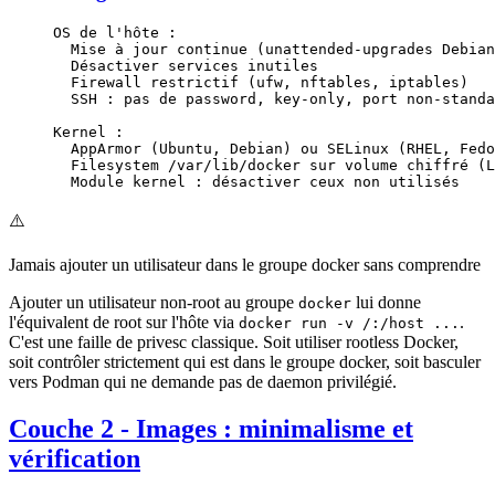
OS de l'hôte :
  Mise à jour continue (unattended-upgrades Debian
  Désactiver services inutiles
  Firewall restrictif (ufw, nftables, iptables)
  SSH : pas de password, key-only, port non-standa
Kernel :
  AppArmor (Ubuntu, Debian) ou SELinux (RHEL, Fedo
  Filesystem /var/lib/docker sur volume chiffré (L
  Module kernel : désactiver ceux non utilisés
⚠️
Jamais ajouter un utilisateur dans le groupe docker sans comprendre
Ajouter un utilisateur non-root au groupe
lui donne
docker
l'équivalent de root sur l'hôte via
.
docker run -v /:/host ...
C'est une faille de privesc classique. Soit utiliser rootless Docker,
soit contrôler strictement qui est dans le groupe docker, soit basculer
vers Podman qui ne demande pas de daemon privilégié.
Couche 2 - Images : minimalisme et
vérification