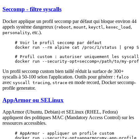
Seccomp - filtre syscalls
Docker applique un profil seccomp par défaut qui bloque environ 44
appels système dangereux (
,
,
,
,
reboot
mount
keyctl
kexec_load
, etc.).
personality
# Voir le profil seccomp par défaut
docker
 run
 --rm
 alpine
 cat
 /proc/1/status
 |
 grep
 S
# Profil custom : autoriser uniquement les syscall
docker
 run
 --security-opt=seccomp=/path/to/my-prof
Un profil seccomp custom bien taillé réduit la surface de 300+
syscalls à 50-100 selon l'application. Outils pour générer :
falco
avec
,
en mode record, Docker seccomp-
syscall tracing
strace
profile generator.
AppArmor ou SELinux
AppArmor (Ubuntu, Debian) et SELinux (RHEL, Fedora)
appliquent des politiques MAC (Mandatory Access Control) sur les
ressources accessibles.
# AppArmor - appliquer un profile custom
docker
 run
 --security-opt=apparmor=my-app-profile
 