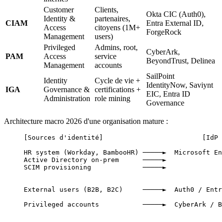
Customer
Clients,
Okta CIC (Auth0),
Identity &
partenaires,
CIAM
Entra External ID,
Access
citoyens (1M+
ForgeRock
Management
users)
Privileged
Admins, root,
CyberArk,
PAM
Access
service
BeyondTrust, Delinea
Management
accounts
SailPoint
Identity
Cycle de vie +
IdentityNow, Saviynt
IGA
Governance &
certifications +
EIC, Entra ID
Administration
role mining
Governance
Architecture macro 2026 d'une organisation mature :
[Sources d'identité]                         [IdP 
HR system (Workday, BambooHR) ─────►  Microsoft En
Active Directory on-prem      ─────►              
SCIM provisioning             ─────►              
                                                 
External users (B2B, B2C)     ─────►  Auth0 / Entr
Privileged accounts           ─────►  CyberArk / 
                                                  