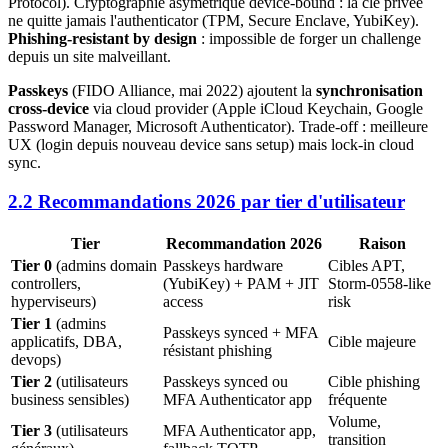
Protocol). Cryptographie asymétrique device-bound : la clé privée
ne quitte jamais l'authenticator (TPM, Secure Enclave, YubiKey).
Phishing-resistant by design
: impossible de forger un challenge
depuis un site malveillant.
Passkeys
(FIDO Alliance, mai 2022) ajoutent la
synchronisation
cross-device
via cloud provider (Apple iCloud Keychain, Google
Password Manager, Microsoft Authenticator). Trade-off : meilleure
UX (login depuis nouveau device sans setup) mais lock-in cloud
sync.
2.2 Recommandations 2026 par tier d'utilisateur
Tier
Recommandation 2026
Raison
Tier 0
(admins domain
Passkeys hardware
Cibles APT,
controllers,
(YubiKey) + PAM + JIT
Storm-0558-like
hyperviseurs)
access
risk
Tier 1
(admins
Passkeys synced + MFA
applicatifs, DBA,
Cible majeure
résistant phishing
devops)
Tier 2
(utilisateurs
Passkeys synced ou
Cible phishing
business sensibles)
MFA Authenticator app
fréquente
Volume,
Tier 3
(utilisateurs
MFA Authenticator app,
transition