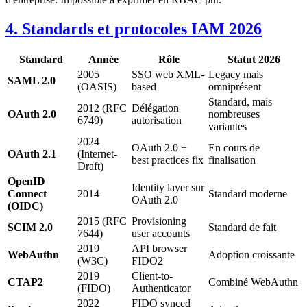
4. Standards et protocoles IAM 2026
Standard
Année
Rôle
Statut 2026
2005
SSO web XML-
Legacy mais
SAML 2.0
(OASIS)
based
omniprésent
Standard, mais
2012 (RFC
Délégation
OAuth 2.0
nombreuses
6749)
autorisation
variantes
2024
OAuth 2.0 +
En cours de
OAuth 2.1
(Internet-
best practices fix
finalisation
Draft)
OpenID
Identity layer sur
Connect
2014
Standard moderne
OAuth 2.0
(OIDC)
2015 (RFC
Provisioning
SCIM 2.0
Standard de fait
7644)
user accounts
2019
API browser
WebAuthn
Adoption croissante
(W3C)
FIDO2
2019
Client-to-
CTAP2
Combiné WebAuthn
(FIDO)
Authenticator
2022
FIDO synced