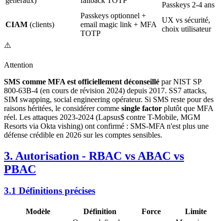
généraux)
fallback TOTP
Passkeys 2-4 ans
Passkeys optionnel +
UX vs sécurité,
CIAM
(clients)
email magic link + MFA
choix utilisateur
TOTP
⚠️
Attention
SMS comme MFA est officiellement déconseillé
par NIST SP
800-63B-4 (en cours de révision 2024) depuis 2017. SS7 attacks,
SIM swapping, social engineering opérateur. Si SMS reste pour des
raisons héritées, le considérer comme
single factor
plutôt que MFA
réel. Les attaques 2023-2024 (Lapsus$ contre T-Mobile, MGM
Resorts via Okta vishing) ont confirmé : SMS-MFA n'est plus une
défense crédible en 2026 sur les comptes sensibles.
3. Autorisation - RBAC vs ABAC vs
PBAC
3.1 Définitions précises
Modèle
Définition
Force
Limite