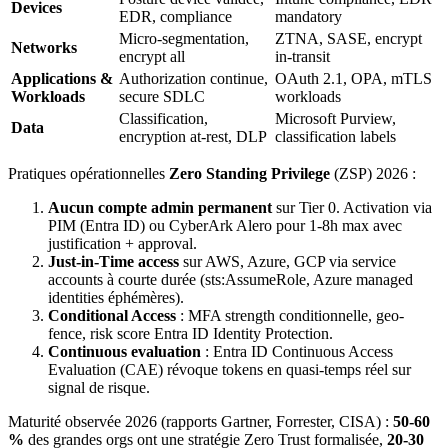
Devices
EDR, compliance
mandatory
Micro-segmentation,
ZTNA, SASE, encrypt
Networks
encrypt all
in-transit
Applications &
Authorization continue,
OAuth 2.1, OPA, mTLS
Workloads
secure SDLC
workloads
Classification,
Microsoft Purview,
Data
encryption at-rest, DLP
classification labels
Pratiques opérationnelles
Zero Standing Privilege
(ZSP) 2026 :
Aucun compte admin permanent
sur Tier 0. Activation via
PIM (Entra ID) ou CyberArk Alero pour 1-8h max avec
justification + approval.
Just-in-Time access
sur AWS, Azure, GCP via service
accounts à courte durée (sts:AssumeRole, Azure managed
identities éphémères).
Conditional Access
: MFA strength conditionnelle, geo-
fence, risk score Entra ID Identity Protection.
Continuous evaluation
: Entra ID Continuous Access
Evaluation (CAE) révoque tokens en quasi-temps réel sur
signal de risque.
Maturité observée 2026 (rapports Gartner, Forrester, CISA) :
50-60
%
des grandes orgs ont une stratégie Zero Trust formalisée,
20-30