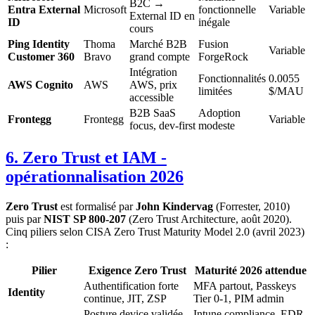
B2C →
Entra External
Microsoft
fonctionnelle
Variable
External ID en
ID
inégale
cours
Ping Identity
Thoma
Marché B2B
Fusion
Variable
Customer 360
Bravo
grand compte
ForgeRock
Intégration
Fonctionnalités
0.0055
AWS Cognito
AWS
AWS, prix
limitées
$/MAU
accessible
B2B SaaS
Adoption
Frontegg
Frontegg
Variable
focus, dev-first
modeste
6. Zero Trust et IAM -
opérationnalisation 2026
Zero Trust
est formalisé par
John Kindervag
(Forrester, 2010)
puis par
NIST SP 800-207
(Zero Trust Architecture, août 2020).
Cinq piliers selon CISA Zero Trust Maturity Model 2.0 (avril 2023)
:
Pilier
Exigence Zero Trust
Maturité 2026 attendue
Authentification forte
MFA partout, Passkeys
Identity
continue, JIT, ZSP
Tier 0-1, PIM admin
Posture device validée,
Intune compliance, EDR