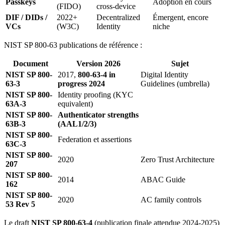
Passkeys
Adoption en cours
(FIDO)
cross-device
DIF / DIDs /
2022+
Decentralized
Émergent, encore
VCs
(W3C)
Identity
niche
NIST SP 800-63 publications de référence :
Document
Version 2026
Sujet
NIST SP 800-
2017,
800-63-4 in
Digital Identity
63-3
progress 2024
Guidelines (umbrella)
NIST SP 800-
Identity proofing (KYC
63A-3
equivalent)
NIST SP 800-
Authenticator strengths
63B-3
(AAL1/2/3)
NIST SP 800-
Federation et assertions
63C-3
NIST SP 800-
2020
Zero Trust Architecture
207
NIST SP 800-
2014
ABAC Guide
162
NIST SP 800-
2020
AC family controls
53 Rev 5
Le draft
NIST SP 800-63-4
(publication finale attendue 2024-2025)