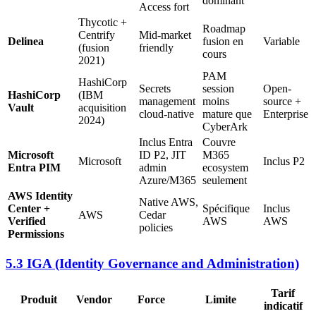
dominant
Access fort
Thycotic +
Roadmap
Centrify
Mid-market
Delinea
fusion en
Variable
(fusion
friendly
cours
2021)
PAM
HashiCorp
Secrets
session
Open-
HashiCorp
(IBM
management
moins
source +
Vault
acquisition
cloud-native
mature que
Enterprise
2024)
CyberArk
Inclus Entra
Couvre
Microsoft
ID P2, JIT
M365
Microsoft
Inclus P2
Entra PIM
admin
ecosystem
Azure/M365
seulement
AWS Identity
Native AWS,
Center +
Spécifique
Inclus
AWS
Cedar
Verified
AWS
AWS
policies
Permissions
5.3 IGA (Identity Governance and Administration)
Tarif
Produit
Vendor
Force
Limite
indicatif