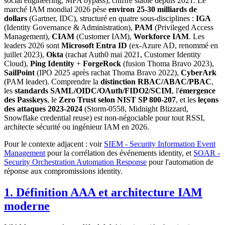
social engineering, MFA bypass), chiffre stable depuis 2021. Le
marché IAM mondial 2026 pèse
environ 25-30 milliards de
dollars
(Gartner, IDC), structuré en quatre sous-disciplines :
IGA
(Identity Governance & Administration),
PAM
(Privileged Access
Management),
CIAM
(Customer IAM),
Workforce IAM
. Les
leaders 2026 sont
Microsoft Entra ID
(ex-Azure AD, renommé en
juillet 2023),
Okta
(rachat Auth0 mai 2021, Customer Identity
Cloud),
Ping Identity
+
ForgeRock
(fusion Thoma Bravo 2023),
SailPoint
(IPO 2025 après rachat Thoma Bravo 2022),
CyberArk
(PAM leader). Comprendre la
distinction RBAC/ABAC/PBAC
,
les
standards SAML/OIDC/OAuth/FIDO2/SCIM
, l'
émergence
des Passkeys
, le
Zero Trust selon NIST SP 800-207
, et les
leçons
des attaques 2023-2024
(Storm-0558, Midnight Blizzard,
Snowflake credential reuse) est non-négociable pour tout RSSI,
architecte sécurité ou ingénieur IAM en 2026.
Pour le contexte adjacent : voir
SIEM - Security Information Event
Management
pour la corrélation des événements identity, et
SOAR -
Security Orchestration Automation Response
pour l'automation de
réponse aux compromissions identity.
1. Définition AAA et architecture IAM
moderne