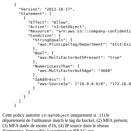
{
  "Version"
: 
"2012-10-17"
,
  "Statement"
: [
    {
      "Effect"
: 
"Allow"
,
      "Action"
: 
"s3:GetObject"
,
      "Resource"
: 
"arn:aws:s3:::company-confidenti
      "Condition"
: {
        "StringEquals"
: {
          "aws:PrincipalTag/Department"
: 
"${s3:Exi
        },
        "Bool"
: {
          "aws:MultiFactorAuthPresent"
: 
"true"
        },
        "NumericLessThan"
: {
          "aws:MultiFactorAuthAge"
: 
"3600"
        },
        "IpAddress"
: {
          "aws:SourceIp"
: [
"10.0.0.0/8"
, 
"172.16.0
        }
      }
    }
  ]
}
Cette policy autorise
uniquement si : (1) le
s3:GetObject
département de l'utilisateur match le tag du bucket, (2) MFA présent,
(3) MFA datée de moins d'1h, (4) IP source dans le réseau
d'entreprise. Impossible à exprimer en RBAC pur.