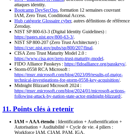
attaques identity.
Bootcamp DevSecOps
, formation 12 semaines couvrant
IAM, Zero Trust, Conditional Access.
Hub catégorie Glossaire cyber
, autres définitions de référence
Zeroday.
NIST SP 800-63-3 (Digital Identity Guidelines) :
https://pages.nist.gov/800-63-3/
.
NIST SP 800-207 (Zero Trust Architecture) :
https://csrc.nist.gov/pubs/sp/800/207/final
.
CISA Zero Trust Maturity Model 2.0 :
https://www.cisa.gov/zero-trust-maturity-model
.
FIDO Alliance Passkeys :
https://fidoalliance.org/passkeys/
.
Storm-0558 RCA Microsoft :
https://msrc.microsoft.com/blog/2023/09/results-of-major-
technical-investigations-for-storm-0558-key-acquisition/
.
Midnight Blizzard Microsoft 2024 :
https://msrc.microsoft.com/blog/2024/01/microsoft-actions-
following-attack-by-nation-state-actor-midnight-blizzard/
.
11. Points clés à retenir
IAM = AAA étendu
: Identification + Authentification +
Autorisation + Auditabilité + Cycle de vie. 4 piliers :
Workforce IAM, CIAM, PAM, IGA.