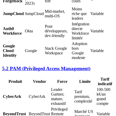
ForgeRock
fort
cours
2023)
Moins
Mid-market,
JumpCloud
JumpCloud
riche que
Variable
multi-OS
leaders
Intégration
Pour
Auth0
directe
Okta
développeurs,
Variable
Workforce
Workforce
dev-friendly
limitée
Adoption
Google
Stack Google
hors
Cloud
Google
Variable
Workspace
Google
Identity
modeste
5.2 PAM (Privileged Access Management)
Tarif
Produit
Vendor
Force
Limite
indicatif
Leader
100-500
Tarif
Gartner,
k€/an
CyberArk
CyberArk
premium,
mature,
grand
complexité
exhaustif
compte
Privileged
Marché US
BeyondTrust
BeyondTrust
Remote
Variable