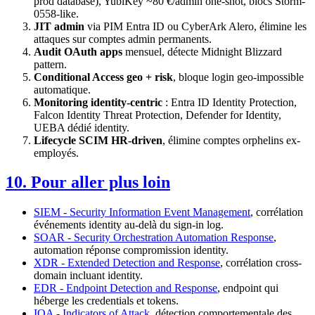
prod database), YubiKey ~80 €/admin one-shot, blocs Storm-
0558-like.
JIT admin
via PIM Entra ID ou CyberArk Alero, élimine les
attaques sur comptes admin permanents.
Audit OAuth apps
mensuel, détecte Midnight Blizzard
pattern.
Conditional Access geo + risk
, bloque login geo-impossible
automatique.
Monitoring identity-centric
: Entra ID Identity Protection,
Falcon Identity Threat Protection, Defender for Identity,
UEBA dédié identity.
Lifecycle SCIM HR-driven
, élimine comptes orphelins ex-
employés.
10. Pour aller plus loin
SIEM - Security Information Event Management
, corrélation
événements identity au-delà du sign-in log.
SOAR - Security Orchestration Automation Response
,
automation réponse compromission identity.
XDR - Extended Detection and Response
, corrélation cross-
domain incluant identity.
EDR - Endpoint Detection and Response
, endpoint qui
héberge les credentials et tokens.
IOA - Indicators of Attack
, détection comportementale des