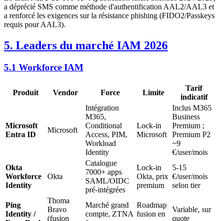
a déprécié SMS comme méthode d'authentification AAL2/AAL3 et
a renforcé les exigences sur la résistance phishing (FIDO2/Passkeys
requis pour AAL3).
5. Leaders du marché IAM 2026
5.1 Workforce IAM
Tarif
Produit
Vendor
Force
Limite
indicatif
Intégration
Inclus M365
M365,
Business
Microsoft
Conditional
Lock-in
Premium ;
Microsoft
Entra ID
Access, PIM,
Microsoft
Premium P2
Workload
~9
Identity
€/user/mois
Catalogue
Okta
Lock-in
5-15
7000+ apps
Workforce
Okta
Okta, prix
€/user/mois
SAML/OIDC
Identity
premium
selon tier
pré-intégrées
Thoma
Ping
Marché grand
Roadmap
Bravo
Variable, sur
Identity /
compte, ZTNA
fusion en
(fusion
quote