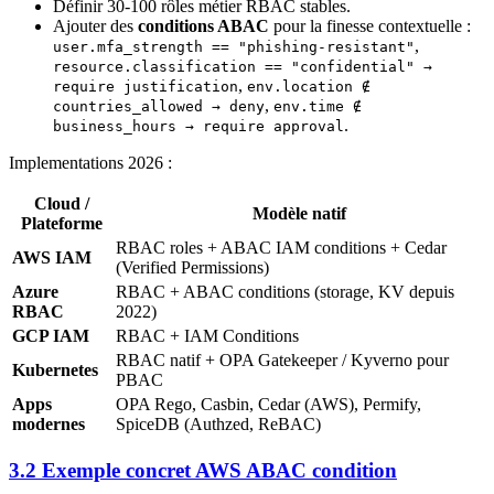
Définir 30-100 rôles métier RBAC stables.
Ajouter des
conditions ABAC
pour la finesse contextuelle :
,
user.mfa_strength == "phishing-resistant"
resource.classification == "confidential" →
,
require justification
env.location ∉
,
countries_allowed → deny
env.time ∉
.
business_hours → require approval
Implementations 2026 :
Cloud /
Modèle natif
Plateforme
RBAC roles + ABAC IAM conditions + Cedar
AWS IAM
(Verified Permissions)
Azure
RBAC + ABAC conditions (storage, KV depuis
RBAC
2022)
GCP IAM
RBAC + IAM Conditions
RBAC natif + OPA Gatekeeper / Kyverno pour
Kubernetes
PBAC
Apps
OPA Rego, Casbin, Cedar (AWS), Permify,
modernes
SpiceDB (Authzed, ReBAC)
3.2 Exemple concret AWS ABAC condition