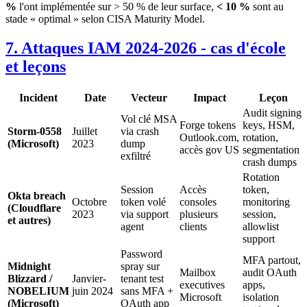
%
l'ont implémentée sur > 50 % de leur surface,
< 10 %
sont au
stade « optimal » selon CISA Maturity Model.
7. Attaques IAM 2024-2026 - cas d'école
et leçons
Incident
Date
Vecteur
Impact
Leçon
Audit signing
Vol clé MSA
Forge tokens
keys, HSM,
Storm-0558
Juillet
via crash
Outlook.com,
rotation,
(Microsoft)
2023
dump
accès gov US
segmentation
exfiltré
crash dumps
Rotation
Session
Accès
token,
Okta breach
Octobre
token volé
consoles
monitoring
(Cloudflare
2023
via support
plusieurs
session,
et autres)
agent
clients
allowlist
support
Password
MFA partout,
Midnight
spray sur
Mailbox
audit OAuth
Blizzard /
Janvier-
tenant test
executives
apps,
NOBELIUM
juin 2024
sans MFA +
Microsoft
isolation
(Microsoft)
OAuth app