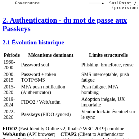
Governance                    ─────►  SailPoint / 
                                       (provisioni
2. Authentication - du mot de passe aux
Passkeys
2.1 Évolution historique
Période
Mécanisme dominant
Limite structurelle
1960-
Password seul
Phishing, bruteforce, reuse
2000
2000-
Password + token
SMS interceptable, push
2015
TOTP/SMS
fatigue
2015-
MFA push notification
Push fatigue, MFA
2020
(Authenticator)
bombing
2019-
Adoption inégale, UX
FIDO2 / WebAuthn
2024
imparfaite
2022-
Vendor lock-in éventuel sur
Passkeys
(FIDO synced)
2026
le sync
FIDO2
(Fast Identity Online v2, finalisé W3C 2019) combine
WebAuthn
(API browser) +
CTAP2
(Client to Authenticator