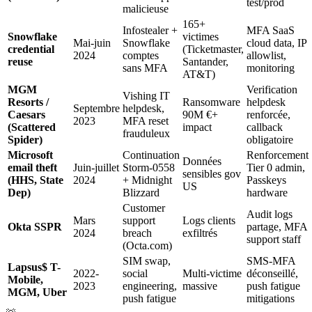
test/prod
malicieuse
165+
Infostealer +
MFA SaaS
Snowflake
victimes
Mai-juin
Snowflake
cloud data, IP
credential
(Ticketmaster,
2024
comptes
allowlist,
reuse
Santander,
sans MFA
monitoring
AT&T)
MGM
Verification
Vishing IT
Resorts /
Ransomware
helpdesk
Septembre
helpdesk,
Caesars
90M €+
renforcée,
2023
MFA reset
(Scattered
impact
callback
frauduleux
Spider)
obligatoire
Microsoft
Continuation
Renforcement
Données
email theft
Juin-juillet
Storm-0558
Tier 0 admin,
sensibles gov
(HHS, State
2024
+ Midnight
Passkeys
US
Dep)
Blizzard
hardware
Customer
Audit logs
Mars
support
Logs clients
Okta SSPR
partage, MFA
2024
breach
exfiltrés
support staff
(Octa.com)
SIM swap,
SMS-MFA
Lapsus$ T-
2022-
social
Multi-victime
déconseillé,
Mobile,
2023
engineering,
massive
push fatigue
MGM, Uber
push fatigue
mitigations