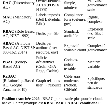
Owner-defined,
Mauvaise
DAC
(Discretionary
Simple,
ACLs (POSIX,
gouvernance
AC)
intuitive
NTFS)
scale
Labels imposés
Compliance
MAC
(Mandatory
Rigide,
(Bell-LaPadula,
forte (défense,
AC)
complexe
Biba)
gov)
Explosion
RBAC
(Role-Based
Standard,
Droits par rôle
des rôles à
AC, NIST 1992)
auditable
scale
ABAC
(Attribute-
Droits par
Expressif,
Complexité
Based AC, NIST SP
attributs (user,
scalable cloud
gouvernance
800-162, 2014)
resource, env)
Policies
Code-as-
PBAC
(Policy-
déclaratives
Maturité
policy,
Based AC)
(Cedar, OPA
variable
testable
Rego, Casbin)
ReBAC
Cible apps
Spécifique,
(Relationship-Based
Graph relations
modernes
peu de
AC, Google
user → resource
(Notion,
standards
Zanzibar 2019)
GitHub)
Position tranchée 2026
: RBAC pur ne scale plus pour le cloud-
native. Le pragmatique est
RBAC base + ABAC conditional
: