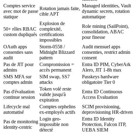
Comptes service
Managed identities, Vault
Rotation jamais faite,
avec mot de passe
dynamic secrets, rotation
cible APT
statique
automatique
Explosion de
Role mining (SailPoint),
50+ rôles RBAC
complexité,
consolidation, ABAC
custom dupliqués
certifications
pour finesse
impossibles
OAuth apps
Storm-0558 /
Audit mensuel apps
consenties sans
Midnight Blizzard
consenties, restrict admin
audit
pattern
consent
Pas de JIT pour
Compromission =
Entra ID PIM, CyberArk
admins
accès permanent
Alero, JIT 1-8h max
SMS MFA sur
SIM swap, SS7
Passkeys hardware
comptes admin
attacks
obligatoire Tier 0
Token volé reste
Pas d'évaluation
Entra ID Continuous
valide jusqu'à
continue session
Access Evaluation
expiration
Lifecycle mal
Comptes orphelins
SCIM provisioning,
automatisé
ex-employés actifs
deprovisioning HR-driven
Login geo-
Entra ID Identity
Pas de monitoring
impossible non
Protection, Falcon ITP,
identity-centric
détecté
UEBA SIEM