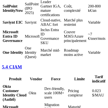
Leader
SailPoint
SailPoint
Gartner IGA,
Coût,
200-800
(IPO
IdentityNow
mature
complexité
k€/an
2025)
certifications
Cloud-native,
Marché plus
Saviynt EIC
Saviynt
Variable
ABAC fort
restreint
Inclus Entra
Microsoft
Couvre
ID
~7
Entra ID
Microsoft
M365/Azure
Governance
€/user/mois
Governance
principalement
SKU
One
Marché mid-
Roadmap
One Identity
Identity
Variable
market
moins active
(Quest)
5.4 CIAM
Tarif
Produit
Vendor
Force
Limite
indicatif
Okta
Dev-friendly,
Customer
Pricing
0.023
Okta
scale 100M+
Identity Cloud
complexe
$/MAU
users
(Auth0)
Migration
Microsoft
Maturité