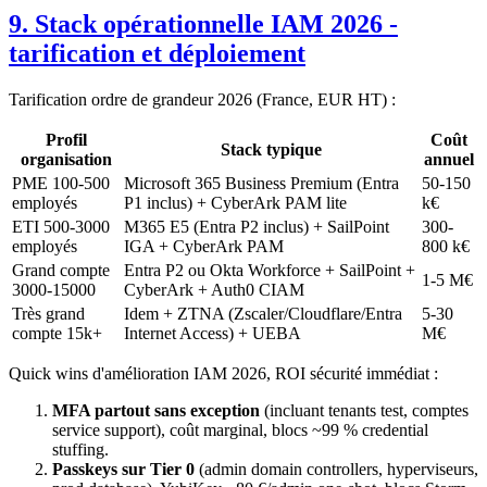
9. Stack opérationnelle IAM 2026 -
tarification et déploiement
Tarification ordre de grandeur 2026 (France, EUR HT) :
Profil
Coût
Stack typique
organisation
annuel
PME 100-500
Microsoft 365 Business Premium (Entra
50-150
employés
P1 inclus) + CyberArk PAM lite
k€
ETI 500-3000
M365 E5 (Entra P2 inclus) + SailPoint
300-
employés
IGA + CyberArk PAM
800 k€
Grand compte
Entra P2 ou Okta Workforce + SailPoint +
1-5 M€
3000-15000
CyberArk + Auth0 CIAM
Très grand
Idem + ZTNA (Zscaler/Cloudflare/Entra
5-30
compte 15k+
Internet Access) + UEBA
M€
Quick wins d'amélioration IAM 2026, ROI sécurité immédiat :
MFA partout sans exception
(incluant tenants test, comptes
service support), coût marginal, blocs ~99 % credential
stuffing.
Passkeys sur Tier 0
(admin domain controllers, hyperviseurs,