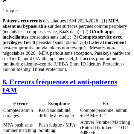
🚨
Critique
Patterns récurrents
des attaques IAM 2023-2026 : (1)
MFA
absent ou bypass-able
sur des surfaces perçues comme periphery
(tenants test, comptes service, SaaS data) ; (2)
OAuth apps
malveillantes
consenties sans audit ; (3)
Comptes service avec
privilèges Tier 0
persistant sans rotation ; (4)
Lateral movement
post-compromission via tokens non révoqués. Mesures non-
négociables 2026 : MFA partout sans exception, Passkeys hardware
sur Tier 0, audit OAuth apps mensuel, JIT access pour admins,
monitoring identity-centric (UEBA Entra ID Identity Protection /
Falcon Identity Threat Protection).
8. Erreurs fréquentes et anti-patterns
IAM
Erreur
Symptôme
Fix
Comptes admin
Pas d'auditabilité,
Compte personnel admin
partagés
difficile à révoquer
+ PAM + JIT
Activer Number Matching
MFA push sans
Push fatigue / MFA
(Entra ID), tokens TOTP
number matching
bombing
fallback