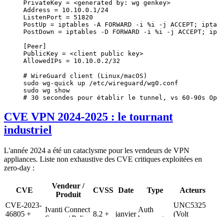
PrivateKey
 =
 <
generated
 by:
 wg
 genke
y
>
Address
 =
 10.10.0.1/24
ListenPort
 =
 51820
PostUp
 =
 iptables
 -A
 FORWARD
 -i
 %i
 -j
 ACCEPT
; 
ipta
PostDown
 =
 iptables
 -D
 FORWARD
 -i
 %i
 -j
 ACCEPT
; 
ip
[Peer]
PublicKey
 =
 <
client
 public
 ke
y
>
AllowedIPs
 =
 10.10.0.2/32
# WireGuard client (Linux/macOS)
sudo
 wg-quick
 up
 /etc/wireguard/wg0.conf
sudo
 wg
 show
# 30 secondes pour établir le tunnel, vs 60-90s Op
CVE VPN 2024-2025 : le tournant
industriel
L'année 2024 a été un cataclysme pour les vendeurs de VPN
appliances. Liste non exhaustive des CVE critiques exploitées en
zero-day :
Vendeur /
CVE
CVSS
Date
Type
Acteurs
Produit
CVE-2023-
UNC5325
Ivanti Connect
Auth
46805 +
8.2 +
janvier
(Volt