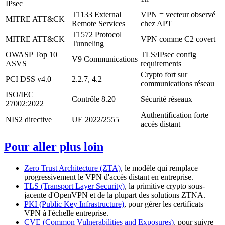
IPsec
T1133 External
VPN = vecteur observé
MITRE ATT&CK
Remote Services
chez APT
T1572 Protocol
MITRE ATT&CK
VPN comme C2 covert
Tunneling
OWASP Top 10
TLS/IPsec config
V9 Communications
ASVS
requirements
Crypto fort sur
PCI DSS v4.0
2.2.7, 4.2
communications réseau
ISO/IEC
Contrôle 8.20
Sécurité réseaux
27002:2022
Authentification forte
NIS2 directive
UE 2022/2555
accès distant
Pour aller plus loin
Zero Trust Architecture (ZTA)
, le modèle qui remplace
progressivement le VPN d'accès distant en entreprise.
TLS (Transport Layer Security)
, la primitive crypto sous-
jacente d'OpenVPN et de la plupart des solutions ZTNA.
PKI (Public Key Infrastructure)
, pour gérer les certificats
VPN à l'échelle entreprise.
CVE (Common Vulnerabilities and Exposures)
, pour suivre