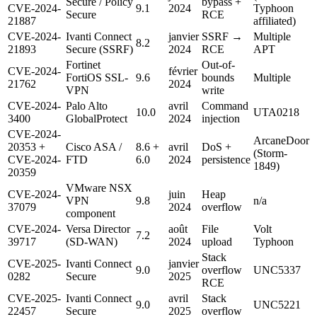
Secure / Policy
bypass +
CVE-2024-
9.1
2024
Typhoon
Secure
RCE
21887
affiliated)
CVE-2024-
Ivanti Connect
janvier
SSRF →
Multiple
8.2
21893
Secure (SSRF)
2024
RCE
APT
Fortinet
Out-of-
CVE-2024-
février
FortiOS SSL-
9.6
bounds
Multiple
21762
2024
VPN
write
CVE-2024-
Palo Alto
avril
Command
10.0
UTA0218
3400
GlobalProtect
2024
injection
CVE-2024-
ArcaneDoor
20353 +
Cisco ASA /
8.6 +
avril
DoS +
(Storm-
CVE-2024-
FTD
6.0
2024
persistence
1849)
20359
VMware NSX
CVE-2024-
juin
Heap
VPN
9.8
n/a
37079
2024
overflow
component
CVE-2024-
Versa Director
août
File
Volt
7.2
39717
(SD-WAN)
2024
upload
Typhoon
Stack
CVE-2025-
Ivanti Connect
janvier
9.0
overflow
UNC5337
0282
Secure
2025
RCE
CVE-2025-
Ivanti Connect
avril
Stack
9.0
UNC5221
22457
Secure
2025
overflow