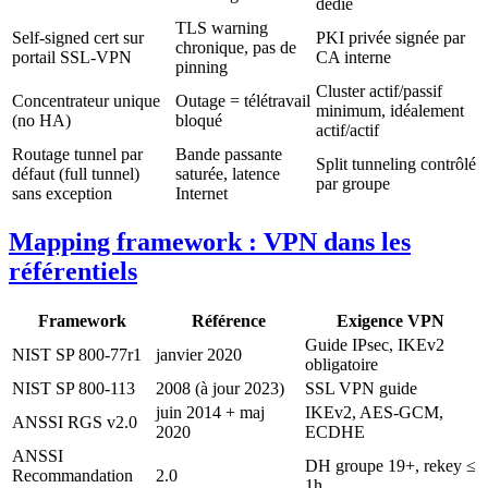
dédié
TLS warning
Self-signed cert sur
PKI privée signée par
chronique, pas de
portail SSL-VPN
CA interne
pinning
Cluster actif/passif
Concentrateur unique
Outage = télétravail
minimum, idéalement
(no HA)
bloqué
actif/actif
Routage tunnel par
Bande passante
Split tunneling contrôlé
défaut (full tunnel)
saturée, latence
par groupe
sans exception
Internet
Mapping framework : VPN dans les
référentiels
Framework
Référence
Exigence VPN
Guide IPsec, IKEv2
NIST SP 800-77r1
janvier 2020
obligatoire
NIST SP 800-113
2008 (à jour 2023)
SSL VPN guide
juin 2014 + maj
IKEv2, AES-GCM,
ANSSI RGS v2.0
2020
ECDHE
ANSSI
DH groupe 19+, rekey ≤
Recommandation
2.0
1h