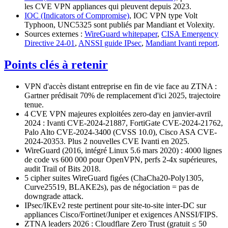
les CVE VPN appliances qui pleuvent depuis 2023.
IOC (Indicators of Compromise)
, IOC VPN type Volt
Typhoon, UNC5325 sont publiés par Mandiant et Volexity.
Sources externes :
WireGuard whitepaper
,
CISA Emergency
Directive 24-01
,
ANSSI guide IPsec
,
Mandiant Ivanti report
.
Points clés à retenir
VPN d'accès distant entreprise en fin de vie face au ZTNA :
Gartner prédisait 70% de remplacement d'ici 2025, trajectoire
tenue.
4 CVE VPN majeures exploitées zero-day en janvier-avril
2024 : Ivanti CVE-2024-21887, FortiGate CVE-2024-21762,
Palo Alto CVE-2024-3400 (CVSS 10.0), Cisco ASA CVE-
2024-20353. Plus 2 nouvelles CVE Ivanti en 2025.
WireGuard (2016, intégré Linux 5.6 mars 2020) : 4000 lignes
de code vs 600 000 pour OpenVPN, perfs 2-4x supérieures,
audit Trail of Bits 2018.
5 cipher suites WireGuard figées (ChaCha20-Poly1305,
Curve25519, BLAKE2s), pas de négociation = pas de
downgrade attack.
IPsec/IKEv2 reste pertinent pour site-to-site inter-DC sur
appliances Cisco/Fortinet/Juniper et exigences ANSSI/FIPS.
ZTNA leaders 2026 : Cloudflare Zero Trust (gratuit ≤ 50