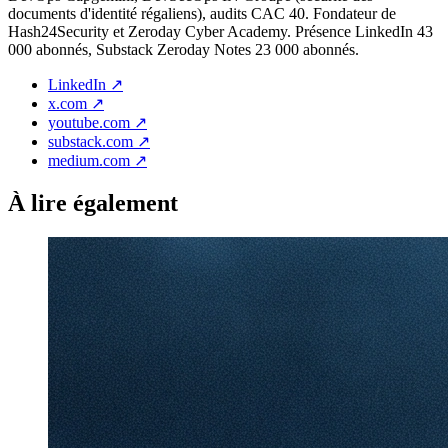
documents d'identité régaliens), audits CAC 40. Fondateur de
Hash24Security et Zeroday Cyber Academy. Présence LinkedIn 43
000 abonnés, Substack Zeroday Notes 23 000 abonnés.
LinkedIn
↗
x.com
↗
youtube.com
↗
substack.com
↗
medium.com
↗
À lire également