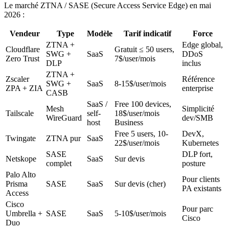
Le marché ZTNA / SASE (Secure Access Service Edge) en mai
2026 :
Vendeur
Type
Modèle
Tarif indicatif
Force
ZTNA +
Edge global,
Cloudflare
Gratuit ≤ 50 users,
SWG +
SaaS
DDoS
Zero Trust
7$/user/mois
DLP
inclus
ZTNA +
Zscaler
Référence
SWG +
SaaS
8-15$/user/mois
ZPA + ZIA
enterprise
CASB
SaaS /
Free 100 devices,
Mesh
Simplicité
Tailscale
self-
18$/user/mois
WireGuard
dev/SMB
host
Business
Free 5 users, 10-
DevX,
Twingate
ZTNA pur
SaaS
22$/user/mois
Kubernetes
SASE
DLP fort,
Netskope
SaaS
Sur devis
complet
posture
Palo Alto
Pour clients
Prisma
SASE
SaaS
Sur devis (cher)
PA existants
Access
Cisco
Pour parc
Umbrella +
SASE
SaaS
5-10$/user/mois
Cisco
Duo