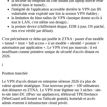
la sécurité du endpoint du côté distant (un laptop infecté reste
infecté dans le tunnel) ;
l'intégrité de l'application accessible derrière le VPN (un IIS
vulnérable reste exploité une fois la session VPN établie) ;
la limitation du blast radius (le VPN classique donne accès à
tout le LAN, c'est même son design) ;
la posture device (chiffrement disque, EDR à jour, OS patché,
rien n'est vérifié par défaut).
C'est précisément ce delta qui justifie le ZTNA : passer d'un modèle
« tunnel = trust + full access » à un modèle « identité + posture +
autorisation par application ». Le VPN n'est pas mauvais : il est
insuffisant comme primitive unique de sécurité d'accès distant en
2026.
ℹ️
Position tranchée
Le VPN d'accès distant en entreprise sérieuse 2026 n'a plus de
valeur ajoutée stratégique. Tout nouveau projet > 100 utilisateurs
doit démarrer en ZTNA. Le VPN reste légitime sur 3 niches : site-
to-site inter-DC (IPsec sur appliances), télétravail TPE/freelance
(WireGuard self-hosted ou Tailscale gratuit), homelab et accès
admin restreint à infrastructure cloud privée.