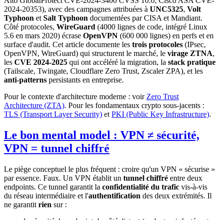
Alto GlobalProtect CVE-2024-3400 CVSS 10.0, Cisco ASA CVE-
2024-20353), avec des campagnes attribuées à
UNC5325
,
Volt
Typhoon
et
Salt Typhoon
documentées par CISA et Mandiant.
Côté protocoles,
WireGuard
(4000 lignes de code, intégré Linux
5.6 en mars 2020) écrase
OpenVPN
(600 000 lignes) en perfs et en
surface d'audit. Cet article documente les
trois protocoles
(IPsec,
OpenVPN, WireGuard) qui structurent le marché, le
virage ZTNA
,
les
CVE 2024-2025
qui ont accéléré la migration, la
stack pratique
(Tailscale, Twingate, Cloudflare Zero Trust, Zscaler ZPA), et les
anti-patterns
persistants en entreprise.
Pour le contexte d'architecture moderne : voir
Zero Trust
Architecture (ZTA)
. Pour les fondamentaux crypto sous-jacents :
TLS (Transport Layer Security)
et
PKI (Public Key Infrastructure)
.
Le bon mental model : VPN ≠ sécurité,
VPN = tunnel chiffré
Le piège conceptuel le plus fréquent : croire qu'un VPN « sécurise »
par essence. Faux. Un VPN établit un
tunnel chiffré
entre deux
endpoints. Ce tunnel garantit la
confidentialité du trafic
vis-à-vis
du réseau intermédiaire et l'
authentification
des deux extrémités. Il
ne garantit
rien
sur :