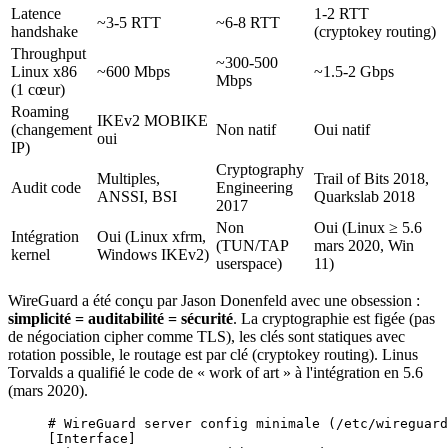
Latence
1-2 RTT
~3-5 RTT
~6-8 RTT
handshake
(cryptokey routing)
Throughput
~300-500
Linux x86
~600 Mbps
~1.5-2 Gbps
Mbps
(1 cœur)
Roaming
IKEv2 MOBIKE
(changement
Non natif
Oui natif
oui
IP)
Cryptography
Multiples,
Trail of Bits 2018,
Audit code
Engineering
ANSSI, BSI
Quarkslab 2018
2017
Non
Oui (Linux ≥ 5.6
Intégration
Oui (Linux xfrm,
(TUN/TAP
mars 2020, Win
kernel
Windows IKEv2)
userspace)
11)
WireGuard a été conçu par Jason Donenfeld avec une obsession :
simplicité = auditabilité = sécurité
. La cryptographie est figée (pas
de négociation cipher comme TLS), les clés sont statiques avec
rotation possible, le routage est par clé (cryptokey routing). Linus
Torvalds a qualifié le code de « work of art » à l'intégration en 5.6
(mars 2020).
# WireGuard server config minimale (/etc/wireguard
[Interface]