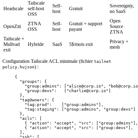
Tailscale
Self-
Sovereignty,
Headscale
self-host
Gratuit
host
no SaaS
OSS
Open
ZTNA
Self-
Gratuit + support
OpenZiti
Source
OSS
host
payant
ZTNA
Tailscale +
Privacy +
Mullvad
Hybride
SaaS
5$/mois exit
mesh
exit
Configuration Tailscale ACL minimale (fichier
tailnet
) :
policy.hujson
{
  "groups": {
    "group:admins": ["alice@corp.io", "bob@corp.io
    "group:devs":   ["charlie@corp.io"]
  },
  "tagOwners": {
    "tag:prod":    ["group:admins"],
    "tag:staging": ["group:admins", "group:devs"]
  },
  "acls": [
    { "action": "accept", "src": ["group:admins"],
    { "action": "accept", "src": ["group:devs"],  
  ],
  "ssh": [