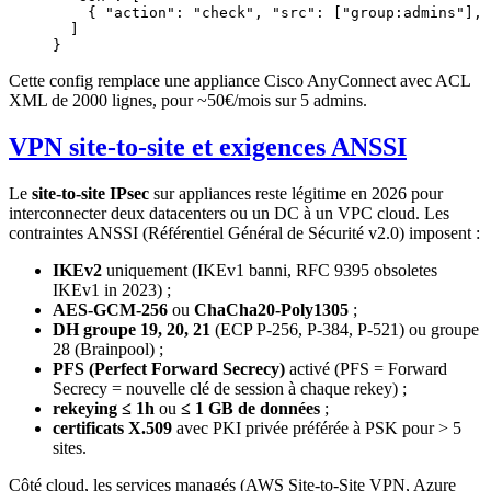
    { "action": "check", "src": ["group:admins"], 
  ]
}
Cette config remplace une appliance Cisco AnyConnect avec ACL
XML de 2000 lignes, pour ~50€/mois sur 5 admins.
VPN site-to-site et exigences ANSSI
Le
site-to-site IPsec
sur appliances reste légitime en 2026 pour
interconnecter deux datacenters ou un DC à un VPC cloud. Les
contraintes ANSSI (Référentiel Général de Sécurité v2.0) imposent :
IKEv2
uniquement (IKEv1 banni, RFC 9395 obsoletes
IKEv1 in 2023) ;
AES-GCM-256
ou
ChaCha20-Poly1305
;
DH groupe 19, 20, 21
(ECP P-256, P-384, P-521) ou groupe
28 (Brainpool) ;
PFS (Perfect Forward Secrecy)
activé (PFS = Forward
Secrecy = nouvelle clé de session à chaque rekey) ;
rekeying ≤ 1h
ou
≤ 1 GB de données
;
certificats X.509
avec PKI privée préférée à PSK pour > 5
sites.
Côté cloud, les services managés (AWS Site-to-Site VPN, Azure