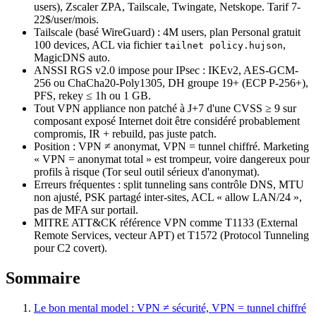
users), Zscaler ZPA, Tailscale, Twingate, Netskope. Tarif 7-
22$/user/mois.
Tailscale (basé WireGuard) : 4M users, plan Personal gratuit
100 devices, ACL via fichier
,
tailnet policy.hujson
MagicDNS auto.
ANSSI RGS v2.0 impose pour IPsec : IKEv2, AES-GCM-
256 ou ChaCha20-Poly1305, DH groupe 19+ (ECP P-256+),
PFS, rekey ≤ 1h ou 1 GB.
Tout VPN appliance non patché à J+7 d'une CVSS ≥ 9 sur
composant exposé Internet doit être considéré probablement
compromis, IR + rebuild, pas juste patch.
Position : VPN ≠ anonymat, VPN = tunnel chiffré. Marketing
« VPN = anonymat total » est trompeur, voire dangereux pour
profils à risque (Tor seul outil sérieux d'anonymat).
Erreurs fréquentes : split tunneling sans contrôle DNS, MTU
non ajusté, PSK partagé inter-sites, ACL « allow LAN/24 »,
pas de MFA sur portail.
MITRE ATT&CK référence VPN comme T1133 (External
Remote Services, vecteur APT) et T1572 (Protocol Tunneling
pour C2 covert).
Sommaire
Le bon mental model : VPN ≠ sécurité, VPN = tunnel chiffré