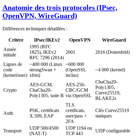
Anatomie des trois protocoles (IPsec,
OpenVPN, WireGuard)
Différences techniques détaillées :
Critère
IPsec/IKEv2
OpenVPN
WireGuard
1995 (RFC
Année
1825), IKEv2
2001
2016 (Donenfeld)
initiale
RFC 7296 (2014)
Lignes de
~400 000 (Linux
~600 000
code
strongSwan +
(OpenSSL
~4 000 (kernel)
(kernel/user)
xfrm)
inclus)
ChaCha20-
AES-GCM,
AES-256-
Poly1305,
Crypto
ChaCha20-
CBC/GCM
Curve25519,
Poly1305, suite B
via OpenSSL
BLAKE2s
TLS
PSK, certificats
certificats,
Clés Curve25519
Auth
X.509, EAP
user/pass +
statiques
2FA
UDP 500/4500
UDP 1194 ou
Transport
UDP configurable
(NAT-T)
TCP 443