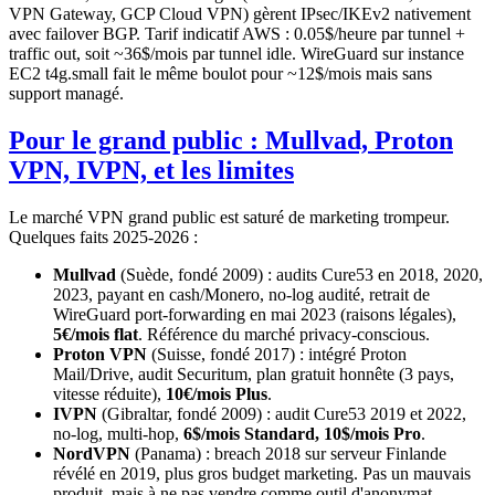
VPN Gateway, GCP Cloud VPN) gèrent IPsec/IKEv2 nativement
avec failover BGP. Tarif indicatif AWS : 0.05$/heure par tunnel +
traffic out, soit ~36$/mois par tunnel idle. WireGuard sur instance
EC2 t4g.small fait le même boulot pour ~12$/mois mais sans
support managé.
Pour le grand public : Mullvad, Proton
VPN, IVPN, et les limites
Le marché VPN grand public est saturé de marketing trompeur.
Quelques faits 2025-2026 :
Mullvad
(Suède, fondé 2009) : audits Cure53 en 2018, 2020,
2023, payant en cash/Monero, no-log audité, retrait de
WireGuard port-forwarding en mai 2023 (raisons légales),
5€/mois flat
. Référence du marché privacy-conscious.
Proton VPN
(Suisse, fondé 2017) : intégré Proton
Mail/Drive, audit Securitum, plan gratuit honnête (3 pays,
vitesse réduite),
10€/mois Plus
.
IVPN
(Gibraltar, fondé 2009) : audit Cure53 2019 et 2022,
no-log, multi-hop,
6$/mois Standard, 10$/mois Pro
.
NordVPN
(Panama) : breach 2018 sur serveur Finlande
révélé en 2019, plus gros budget marketing. Pas un mauvais
produit, mais à ne pas vendre comme outil d'anonymat