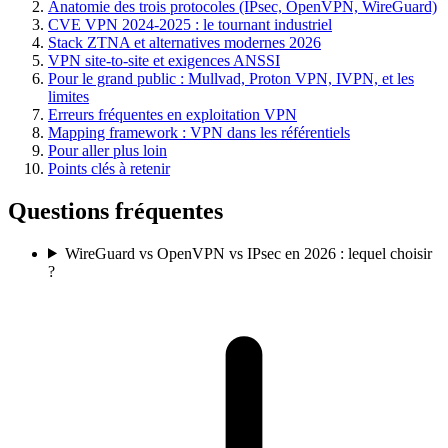
Anatomie des trois protocoles (IPsec, OpenVPN, WireGuard)
CVE VPN 2024-2025 : le tournant industriel
Stack ZTNA et alternatives modernes 2026
VPN site-to-site et exigences ANSSI
Pour le grand public : Mullvad, Proton VPN, IVPN, et les
limites
Erreurs fréquentes en exploitation VPN
Mapping framework : VPN dans les référentiels
Pour aller plus loin
Points clés à retenir
Questions fréquentes
WireGuard vs OpenVPN vs IPsec en 2026 : lequel choisir
?