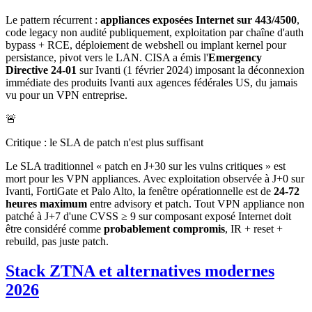
Le pattern récurrent :
appliances exposées Internet sur 443/4500
,
code legacy non audité publiquement, exploitation par chaîne d'auth
bypass + RCE, déploiement de webshell ou implant kernel pour
persistance, pivot vers le LAN. CISA a émis l'
Emergency
Directive 24-01
sur Ivanti (1 février 2024) imposant la déconnexion
immédiate des produits Ivanti aux agences fédérales US, du jamais
vu pour un VPN entreprise.
🚨
Critique : le SLA de patch n'est plus suffisant
Le SLA traditionnel « patch en J+30 sur les vulns critiques » est
mort pour les VPN appliances. Avec exploitation observée à J+0 sur
Ivanti, FortiGate et Palo Alto, la fenêtre opérationnelle est de
24-72
heures maximum
entre advisory et patch. Tout VPN appliance non
patché à J+7 d'une CVSS ≥ 9 sur composant exposé Internet doit
être considéré comme
probablement compromis
, IR + reset +
rebuild, pas juste patch.
Stack ZTNA et alternatives modernes
2026