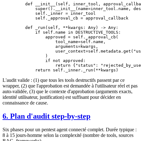
    def
 __init__
(self, inner_tool, approval_callba
        super
().
__init__
(
name
=
inner_tool.name, 
des
        self
._inner 
=
 inner_tool
        self
._approval_cb 
=
 approval_callback
    def
 _run
(self, 
**
kwargs: Any) -> Any:
        if
 self
.name 
in
 DESTRUCTIVE_TOOLS
:
            approved 
=
 self
._approval_cb(
                tool_name
=
self
.name,
                arguments
=
kwargs,
                user_context
=
self
.metadata.get(
"us
            )
            if
 not
 approved:
                return
 {
"status"
: 
"rejected_by_use
        return
 self
._inner._run(
**
kwargs)
L'audit valide : (1) que tous les tools destructifs passent par ce
wrapper, (2) que l'approbation est demandée à l'utilisateur réel et pas
auto-validée, (3) que le contexte d'approbation (arguments exacts,
identité utilisateur, justification) est suffisant pour décider en
connaissance de cause.
6. Plan d'audit step-by-step
Six phases pour un pentest agent connecté complet. Durée typique :
8 à 15 jours-homme selon la complexité (nombre de tools, sources
RAG, frameworks).