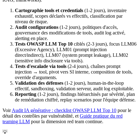
Cartographie tools et credentials
(1-2 jours), inventaire
exhaustif, scopes déclarés vs effectifs, classification par
niveau de risque.
Audit configurations
(1-2 jours), politiques d'accès,
gouvernance des modifications de tools, audit log activé,
alerting en place.
Tests OWASP LLM Top 10
ciblés (2-3 jours), focus LLM06
(Excessive Agency), LLM01 (prompt injection
direct/indirect), LLM07 (system prompt leakage), LLM02
(sensitive info disclosure via tools).
Tests d'escalade via tools
(2-4 jours), chaînes prompt
injection → tool, pivot vers SI interne, composition de tools,
override d'arguments.
Validation des défenses
(1-2 jours), human-in-the-loop
effectif, sandboxing, validation serveur, audit log exploitable.
Reporting
(1-2 jours), findings hiérarchisés par sévérité, plan
de remédiation chiffré, replay scenarios pour l'équipe défense.
Voir
Audit IA générative : checklist OWASP LLM Top 10
pour le
détail des contrôles par vulnérabilité, et
Guide pratique du red
teaming LLM
pour la dimension red team continue.
💡