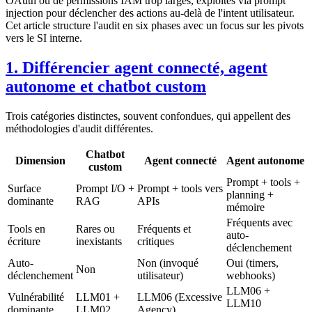
OAuth ou de permissions IAM trop larges, exploités via prompt
injection pour déclencher des actions au-delà de l'intent utilisateur.
Cet article structure l'audit en six phases avec un focus sur les pivots
vers le SI interne.
1. Différencier agent connecté, agent
autonome et chatbot custom
Trois catégories distinctes, souvent confondues, qui appellent des
méthodologies d'audit différentes.
Chatbot
Dimension
Agent connecté
Agent autonome
custom
Prompt + tools +
Surface
Prompt I/O +
Prompt + tools vers
planning +
dominante
RAG
APIs
mémoire
Fréquents avec
Tools en
Rares ou
Fréquents et
auto-
écriture
inexistants
critiques
déclenchement
Auto-
Non (invoqué
Oui (timers,
Non
déclenchement
utilisateur)
webhooks)
LLM06 +
Vulnérabilité
LLM01 +
LLM06 (Excessive
LLM10
dominante
LLM02
Agency)