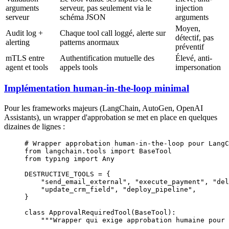
arguments
serveur, pas seulement via le
injection
serveur
schéma JSON
arguments
Moyen,
Audit log +
Chaque tool call loggé, alerte sur
détectif, pas
alerting
patterns anormaux
préventif
mTLS entre
Authentification mutuelle des
Élevé, anti-
agent et tools
appels tools
impersonation
Implémentation human-in-the-loop minimal
Pour les frameworks majeurs (LangChain, AutoGen, OpenAI
Assistants), un wrapper d'approbation se met en place en quelques
dizaines de lignes :
# Wrapper approbation human-in-the-loop pour LangC
from
 langchain.tools 
import
 BaseTool
from
 typing 
import
 Any
DESTRUCTIVE_TOOLS
 =
 {
    "send_email_external"
, 
"execute_payment"
, 
"del
    "update_crm_field"
, 
"deploy_pipeline"
,
}
class
 ApprovalRequiredTool
(
BaseTool
):
    """Wrapper qui exige approbation humaine pour 