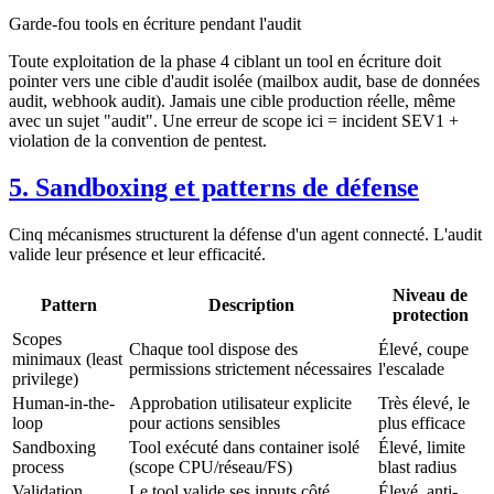
Garde-fou tools en écriture pendant l'audit
Toute exploitation de la phase 4 ciblant un tool en écriture doit
pointer vers une cible d'audit isolée (mailbox audit, base de données
audit, webhook audit). Jamais une cible production réelle, même
avec un sujet "audit". Une erreur de scope ici = incident SEV1 +
violation de la convention de pentest.
5. Sandboxing et patterns de défense
Cinq mécanismes structurent la défense d'un agent connecté. L'audit
valide leur présence et leur efficacité.
Niveau de
Pattern
Description
protection
Scopes
Chaque tool dispose des
Élevé, coupe
minimaux (least
permissions strictement nécessaires
l'escalade
privilege)
Human-in-the-
Approbation utilisateur explicite
Très élevé, le
loop
pour actions sensibles
plus efficace
Sandboxing
Tool exécuté dans container isolé
Élevé, limite
process
(scope CPU/réseau/FS)
blast radius
Validation
Le tool valide ses inputs côté
Élevé, anti-