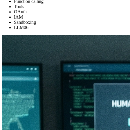
Function calling
Tools
OAuth
IAM
Sandboxing
LLM06