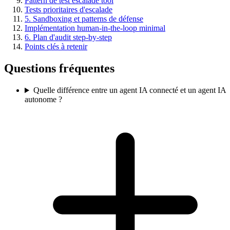
Pattern de test escalade tool
Tests prioritaires d'escalade
5. Sandboxing et patterns de défense
Implémentation human-in-the-loop minimal
6. Plan d'audit step-by-step
Points clés à retenir
Questions fréquentes
Quelle différence entre un agent IA connecté et un agent IA
autonome ?