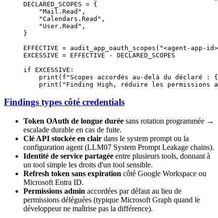
DECLARED_SCOPES
 =
 {
    "Mail.Read"
,
    "Calendars.Read"
,
    "User.Read"
,
}
EFFECTIVE
 =
 audit_app_oauth_scopes(
"<agent-app-id>
EXCESSIVE
 =
 EFFECTIVE
 -
 DECLARED_SCOPES
if
 EXCESSIVE
:
    print
(
f
"Scopes accordés au-delà du déclaré : 
{
    print
(
"Finding High, réduire les permissions a
Findings types côté credentials
Token OAuth de longue durée
sans rotation programmée →
escalade durable en cas de fuite.
Clé API stockée en clair
dans le system prompt ou la
configuration agent (LLM07 System Prompt Leakage chains).
Identité de service partagée
entre plusieurs tools, donnant à
un tool simple les droits d'un tool sensible.
Refresh token sans expiration
côté Google Workspace ou
Microsoft Entra ID.
Permissions admin
accordées par défaut au lieu de
permissions déléguées (typique Microsoft Graph quand le
développeur ne maîtrise pas la différence).