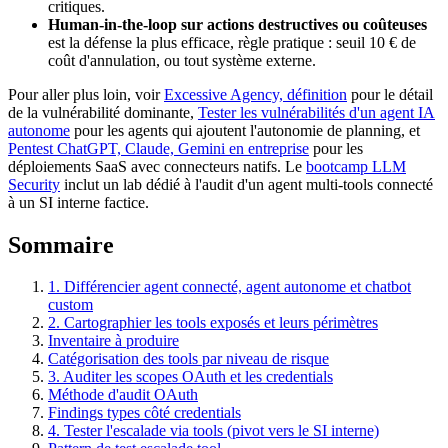
critiques.
Human-in-the-loop sur actions destructives ou coûteuses
est la défense la plus efficace, règle pratique : seuil 10 € de
coût d'annulation, ou tout système externe.
Pour aller plus loin, voir
Excessive Agency, définition
pour le détail
de la vulnérabilité dominante,
Tester les vulnérabilités d'un agent IA
autonome
pour les agents qui ajoutent l'autonomie de planning, et
Pentest ChatGPT, Claude, Gemini en entreprise
pour les
déploiements SaaS avec connecteurs natifs. Le
bootcamp LLM
Security
inclut un lab dédié à l'audit d'un agent multi-tools connecté
à un SI interne factice.
Sommaire
1. Différencier agent connecté, agent autonome et chatbot
custom
2. Cartographier les tools exposés et leurs périmètres
Inventaire à produire
Catégorisation des tools par niveau de risque
3. Auditer les scopes OAuth et les credentials
Méthode d'audit OAuth
Findings types côté credentials
4. Tester l'escalade via tools (pivot vers le SI interne)