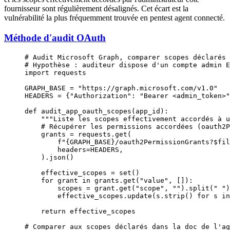
fournisseur sont régulièrement désalignés. Cet écart est la
vulnérabilité la plus fréquemment trouvée en pentest agent connecté.
Méthode d'audit OAuth
# Audit Microsoft Graph, comparer scopes déclarés 
# Hypothèse : auditeur dispose d'un compte admin E
import
 requests
GRAPH_BASE
 =
 "https://graph.microsoft.com/v1.0"
HEADERS
 =
 {
"Authorization"
: 
"Bearer <admin_token>"
def
 audit_app_oauth_scopes
(app_id):
    """Liste les scopes effectivement accordés à u
    # Récupérer les permissions accordées (oauth2P
    grants 
=
 requests.get(
        f
"
{GRAPH_BASE}
/oauth2PermissionGrants?$fil
        headers
=
HEADERS
,
    ).json()
    effective_scopes 
=
 set
()
    for
 grant 
in
 grants.get(
"value"
, []):
        scopes 
=
 grant.get(
"scope"
, 
""
).split(
" "
)
        effective_scopes.update(s.strip() 
for
 s 
in
    return
 effective_scopes
# Comparer aux scopes déclarés dans la doc de l'ag