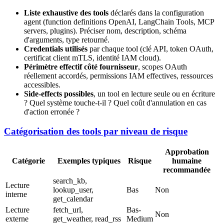
Liste exhaustive des tools
déclarés dans la configuration
agent (function definitions OpenAI, LangChain Tools, MCP
servers, plugins). Préciser nom, description, schéma
d'arguments, type retourné.
Credentials utilisés
par chaque tool (clé API, token OAuth,
certificat client mTLS, identité IAM cloud).
Périmètre effectif côté fournisseur
, scopes OAuth
réellement accordés, permissions IAM effectives, ressources
accessibles.
Side-effects possibles
, un tool en lecture seule ou en écriture
? Quel système touche-t-il ? Quel coût d'annulation en cas
d'action erronée ?
Catégorisation des tools par niveau de risque
Approbation
Catégorie
Exemples typiques
Risque
humaine
recommandée
search_kb,
Lecture
lookup_user,
Bas
Non
interne
get_calendar
Lecture
fetch_url,
Bas-
Non
externe
get_weather, read_rss
Medium