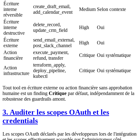
Écriture
create_draft_email,
interne
Medium
Selon contexte
add_calendar_event
réversible
Écriture
delete_record,
interne
High
Oui
update_crm_field
destructive
Écriture
send_email_external,
High
Oui
externe
post_slack_channel
Action
execute_payment,
Critique
Oui systématique
financière
refund, transfer
terraform_apply,
Action
deploy_pipeline,
Critique
Oui systématique
infrastructure
kubectl
Tout tool en écriture externe ou action financière sans approbation
humaine est un finding
Critique
par défaut, indépendamment de la
robustesse des guardrails amont.
3. Auditer les scopes OAuth et les
credentials
Les scopes OAuth déclarés par les développeurs lors de l'intégration
et les scopes effectivement accordés par l'administrateur côté