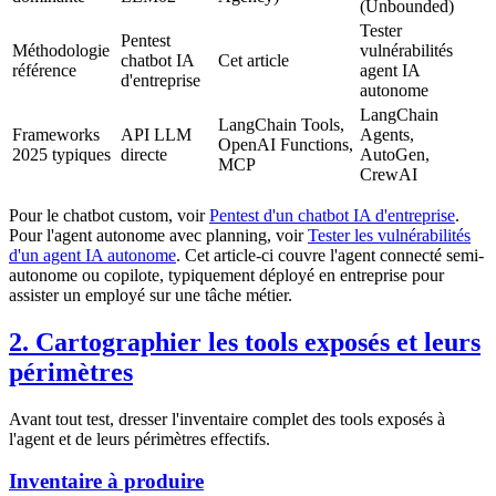
(Unbounded)
Tester
Pentest
Méthodologie
vulnérabilités
chatbot IA
Cet article
référence
agent IA
d'entreprise
autonome
LangChain
LangChain Tools,
Frameworks
API LLM
Agents,
OpenAI Functions,
2025 typiques
directe
AutoGen,
MCP
CrewAI
Pour le chatbot custom, voir
Pentest d'un chatbot IA d'entreprise
.
Pour l'agent autonome avec planning, voir
Tester les vulnérabilités
d'un agent IA autonome
. Cet article-ci couvre l'agent connecté semi-
autonome ou copilote, typiquement déployé en entreprise pour
assister un employé sur une tâche métier.
2. Cartographier les tools exposés et leurs
périmètres
Avant tout test, dresser l'inventaire complet des tools exposés à
l'agent et de leurs périmètres effectifs.
Inventaire à produire