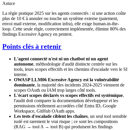
Astuce
La règle pratique 2025 sur les agents connectés : si une action coûte
plus de 10 € à annuler ou touche un système externe (paiement,
envoi mail externe, modification infra), elle exige human-in-the-
loop. Cette seule règle, correctement implémentée, élimine 80% des
findings Excessive Agency en pentest.
Points clés à retenir
L'agent connecté n'est ni un chatbot ni un agent
autonome
, méthodologie d'audit distincte centrée sur les
tools, leurs scopes effectifs et les chemins d'escalade vers le SI
interne.
OWASP LLM06 Excessive Agency est la vulnérabilité
dominante
, la majorité des incidents 2024-2025 viennent de
scopes OAuth ou IAM trop larges côté tools.
L'écart scopes déclarés vs scopes effectifs est systémique
,
l'audit doit comparer la documentation développeur et les
permissions réellement accordées côté Entra ID, Google
Workspace, GitHub OAuth apps.
Les tests d'escalade ciblent les chaînes
, un seul tool sensible
isolé est rarement le vrai risque ; ce sont les compositions
(RAG → tool A → tool B) qui produisent les findings