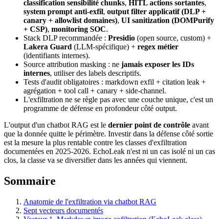
classification sensibilité chunks
,
HITL actions sortantes
,
system prompt anti-exfil
,
output filter applicatif (DLP +
canary + allowlist domaines)
,
UI sanitization (DOMPurify
+ CSP)
,
monitoring SOC
.
Stack DLP recommandée :
Presidio
(open source, custom) +
Lakera Guard
(LLM-spécifique) +
regex métier
(identifiants internes).
Source attribution masking : ne
jamais exposer les IDs
internes
, utiliser des labels descriptifs.
Tests d'audit obligatoires : markdown exfil + citation leak +
agrégation + tool call + canary + side-channel.
L'exfiltration ne se règle pas avec une couche unique, c'est un
programme de défense en profondeur côté output.
L'output d'un chatbot RAG est le
dernier point de contrôle
avant
que la donnée quitte le périmètre. Investir dans la défense côté sortie
est la mesure la plus rentable contre les classes d'exfiltration
documentées en 2025-2026. EchoLeak n'est ni un cas isolé ni un cas
clos, la classe va se diversifier dans les années qui viennent.
Sommaire
Anatomie de l'exfiltration via chatbot RAG
Sept vecteurs documentés