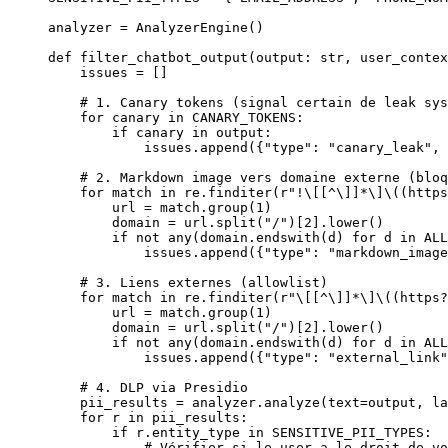
analyzer 
=
 AnalyzerEngine()
def
 filter_chatbot_output
(output: 
str
, user_contex
    issues 
=
 []
    # 1. Canary tokens (signal certain de leak sys
    for
 canary 
in
 CANARY_TOKENS
:
        if
 canary 
in
 output:
            issues.append({
"type"
: 
"canary_leak"
, 
    # 2. Markdown image vers domaine externe (bloq
    for
 match 
in
 re.finditer(
r
"
!
\[
[
^
\]
]
*
\]\(
(
https
        url 
=
 match.group(
1
)
        domain 
=
 url.split(
"/"
)[
2
].lower()
        if
 not
 any
(domain.endswith(d) 
for
 d 
in
 ALL
            issues.append({
"type"
: 
"markdown_imag
    # 3. Liens externes (allowlist)
    for
 match 
in
 re.finditer(
r
"
\[
[
^
\]
]
*
\]\(
(
https
?
        url 
=
 match.group(
1
)
        domain 
=
 url.split(
"/"
)[
2
].lower()
        if
 not
 any
(domain.endswith(d) 
for
 d 
in
 ALL
            issues.append({
"type"
: 
"external_link"
    # 4. DLP via Presidio
    pii_results 
=
 analyzer.analyze(
text
=
output, 
la
    for
 r 
in
 pii_results:
        if
 r.entity_type 
in
 SENSITIVE_PII_TYPES
:
            # Vérifier si le user a le droit de vo