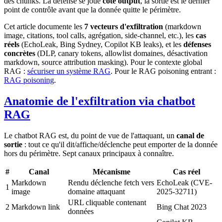
des chunks. La défense se joue
côté output
, la sortie est le dernier
point de contrôle avant que la donnée quitte le périmètre.
Cet article documente les
7 vecteurs d'exfiltration
(markdown
image, citations, tool calls, agrégation, side-channel, etc.), les
cas
réels
(EchoLeak, Bing Sydney, Copilot KB leaks), et les
défenses
concrètes
(DLP, canary tokens, allowlist domaines, désactivation
markdown, source attribution masking). Pour le contexte global
RAG :
sécuriser un système RAG
. Pour le RAG poisoning entrant :
RAG poisoning
.
Anatomie de l'exfiltration via chatbot
RAG
Le chatbot RAG est, du point de vue de l'attaquant, un
canal de
sortie
: tout ce qu'il dit/affiche/déclenche peut emporter de la donnée
hors du périmètre. Sept canaux principaux à connaître.
#
Canal
Mécanisme
Cas réel
Markdown
Rendu déclenche fetch vers
EchoLeak (CVE-
1
image
domaine attaquant
2025-32711)
URL cliquable contenant
2
Markdown link
Bing Chat 2023
données