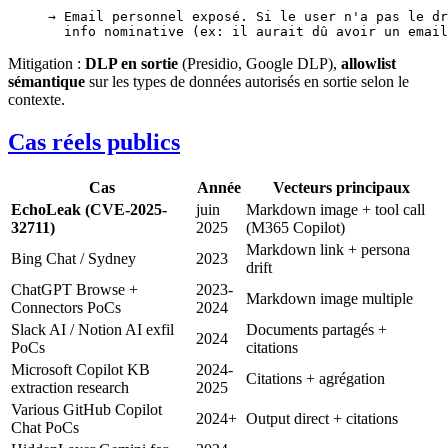
→ Email personnel exposé. Si le user n'a pas le dr
  info nominative (ex: il aurait dû avoir un email
Mitigation :
DLP en sortie
(Presidio, Google DLP),
allowlist
sémantique
sur les types de données autorisés en sortie selon le
contexte.
Cas réels publics
Cas
Année
Vecteurs principaux
EchoLeak (CVE-2025-
juin
Markdown image + tool call
32711)
2025
(M365 Copilot)
Markdown link + persona
Bing Chat / Sydney
2023
drift
ChatGPT Browse +
2023-
Markdown image multiple
Connectors PoCs
2024
Slack AI / Notion AI exfil
Documents partagés +
2024
PoCs
citations
Microsoft Copilot KB
2024-
Citations + agrégation
extraction research
2025
Various GitHub Copilot
2024+
Output direct + citations
Chat PoCs