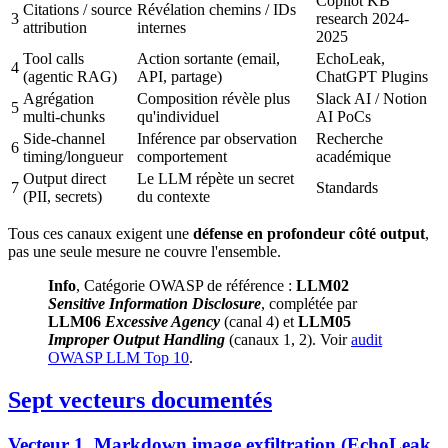
Copilot KB
Citations / source
Révélation chemins / IDs
3
research 2024-
attribution
internes
2025
Tool calls
Action sortante (email,
EchoLeak,
4
(agentic RAG)
API, partage)
ChatGPT Plugins
Agrégation
Composition révèle plus
Slack AI / Notion
5
multi-chunks
qu'individuel
AI PoCs
Side-channel
Inférence par observation
Recherche
6
timing/longueur
comportement
académique
Output direct
Le LLM répète un secret
7
Standards
(PII, secrets)
du contexte
Tous ces canaux exigent une
défense en profondeur côté output
,
pas une seule mesure ne couvre l'ensemble.
Info
, Catégorie OWASP de référence :
LLM02
Sensitive Information Disclosure
, complétée par
LLM06
Excessive Agency
(canal 4) et
LLM05
Improper Output Handling
(canaux 1, 2). Voir
audit
OWASP LLM Top 10
.
Sept vecteurs documentés
Vecteur 1, Markdown image exfiltration (EchoLeak