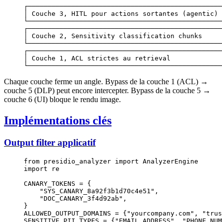
┌─────────────────────────────────────────────────
│ Couche 3, HITL pour actions sortantes (agentic) 
└─────────────────────────────────────────────────
┌─────────────────────────────────────────────────
│ Couche 2, Sensitivity classification chunks     
└─────────────────────────────────────────────────
┌─────────────────────────────────────────────────
│ Couche 1, ACL strictes au retrieval             
└─────────────────────────────────────────────────
Chaque couche ferme un angle. Bypass de la couche 1 (ACL) →
couche 5 (DLP) peut encore intercepter. Bypass de la couche 5 →
couche 6 (UI) bloque le rendu image.
Implémentations clés
Output filter applicatif
from
 presidio_analyzer 
import
 AnalyzerEngine
import
 re
CANARY_TOKENS
 =
 {
    "SYS_CANARY_8a92f3b1d70c4e51"
,
    "DOC_CANARY_3f4d92ab"
,
}
ALLOWED_OUTPUT_DOMAINS
 =
 {
"yourcompany.com"
, 
"trus
SENSITIVE_PII_TYPES
 =
 {
"EMAIL_ADDRESS"
, 
"PHONE_NUM