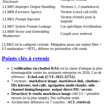
Disclosure
LLM05
Improper Output Handling
Vecteurs 1, 2 (markdown)
LLM06
Excessive Agency
Vecteur 4 (tool call exfil)
Vecteur d'entrée pour la
LLM01
Prompt Injection
majorité
LLM07
System Prompt Leakage
Cas spécifique d'exfiltration
LLM08
Vector and Embedding
Couplé avec retrieval
Weaknesses
LLM02 est la catégorie centrale. Mitigation passe par output filter +
UI sanitization + HITL, défense en profondeur côté sortie.
Points clés à retenir
L'
exfiltration via chatbot RAG
est la classe d'attaque la plus
dommageable contre les assistants enterprise en 2026. Cas de
référence :
EchoLeak (CVE-2025-32711)
.
7 vecteurs :
markdown image
,
markdown link
,
citations /
IDs internes
,
tool calls
,
agrégation multi-chunks
,
side-
channel timing/longueur
,
output direct PII / secrets
.
Désactiver le rendu markdown image
côté UI = première
mesure (et la plus simple). Pas suffisante seule.
Architecture défensive en 7 couches :
ACL retrieval
,