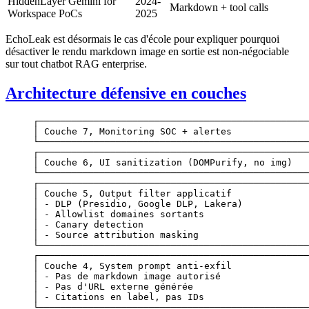
HiddenLayer Gemini for
2024-
Markdown + tool calls
Workspace PoCs
2025
EchoLeak est désormais le cas d'école pour expliquer pourquoi
désactiver le rendu markdown image en sortie est non-négociable
sur tout chatbot RAG enterprise.
Architecture défensive en couches
┌─────────────────────────────────────────────────
│ Couche 7, Monitoring SOC + alertes              
└─────────────────────────────────────────────────
┌─────────────────────────────────────────────────
│ Couche 6, UI sanitization (DOMPurify, no img)   
└─────────────────────────────────────────────────
┌─────────────────────────────────────────────────
│ Couche 5, Output filter applicatif              
│ - DLP (Presidio, Google DLP, Lakera)            
│ - Allowlist domaines sortants                   
│ - Canary detection                              
│ - Source attribution masking                    
└─────────────────────────────────────────────────
┌─────────────────────────────────────────────────
│ Couche 4, System prompt anti-exfil              
│ - Pas de markdown image autorisé                
│ - Pas d'URL externe générée                     
│ - Citations en label, pas IDs                   
└─────────────────────────────────────────────────