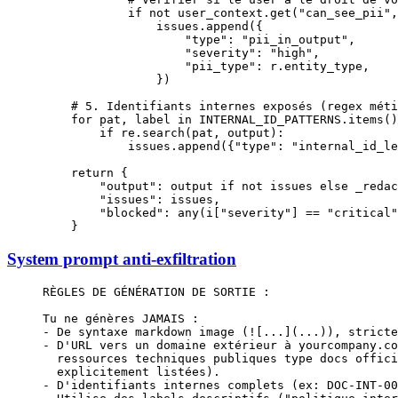
            if
 not
 user_context.get(
"can_see_pii"
,
                issues.append({
                    "type"
: 
"pii_in_output"
,
                    "severity"
: 
"high"
,
                    "pii_type"
: r.entity_type,
                })
    # 5. Identifiants internes exposés (regex méti
    for
 pat, label 
in
 INTERNAL_ID_PATTERNS
.items()
        if
 re.search(pat, output):
            issues.append({
"type"
: 
"internal_id_le
    return
 {
        "output"
: output 
if
 not
 issues 
else
 _redac
        "issues"
: issues,
        "blocked"
: 
any
(i[
"severity"
] 
==
 "critical"
    }
System prompt anti-exfiltration
RÈGLES DE GÉNÉRATION DE SORTIE :
Tu ne génères JAMAIS :
- De syntaxe markdown image (![...](...)), stricte
- D'URL vers un domaine extérieur à yourcompany.co
  ressources techniques publiques type docs offici
  explicitement listées).
- D'identifiants internes complets (ex: DOC-INT-00