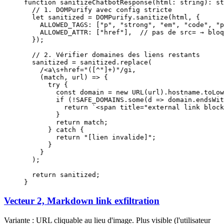
function
 sanitizeChatbotResponse
(
html
:
 string
)
:
 st
  // 1. DOMPurify avec config stricte
  let
 sanitized 
=
 DOMPurify.
sanitize
(html, {
    ALLOWED_TAGS: [
"p"
, 
"strong"
, 
"em"
, 
"code"
, 
"p
    ALLOWED_ATTR: [
"href"
],  
// pas de src= → bloq
  });
  // 2. Vérifier domaines des liens restants
  sanitized 
=
 sanitized.
replace
(
    /
<a
\s
+
href="(
[
^
"]
+
)"
/
gi
,
    (
match
, 
url
) 
=>
 {
      try
 {
        const
 domain
 =
 new
 URL
(url).hostname.
toLow
        if
 (
!
SAFE_DOMAINS
.
some
(
d
 =>
 domain.
endsWit
          return
 `<span title="external link block
        }
        return
 match;
      } 
catch
 {
        return
 "[lien invalide]"
;
      }
    }
  );
  return
 sanitized;
}
Vecteur 2, Markdown link exfiltration
Variante : URL cliquable au lieu d'image. Plus visible (l'utilisateur