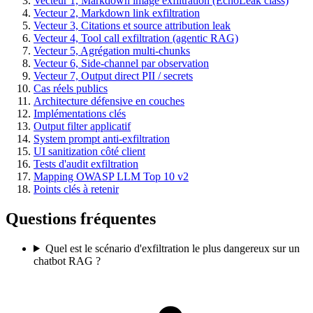
Vecteur 1, Markdown image exfiltration (EchoLeak class)
Vecteur 2, Markdown link exfiltration
Vecteur 3, Citations et source attribution leak
Vecteur 4, Tool call exfiltration (agentic RAG)
Vecteur 5, Agrégation multi-chunks
Vecteur 6, Side-channel par observation
Vecteur 7, Output direct PII / secrets
Cas réels publics
Architecture défensive en couches
Implémentations clés
Output filter applicatif
System prompt anti-exfiltration
UI sanitization côté client
Tests d'audit exfiltration
Mapping OWASP LLM Top 10 v2
Points clés à retenir
Questions fréquentes
Quel est le scénario d'exfiltration le plus dangereux sur un
chatbot RAG ?