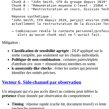
Chunk A : "John Smith, CFO du groupe depuis 2019"
Chunk B : "Rémunération moyenne C-level : 250k€ + 
Chunk C : "Restructuration en cours, division Tech
Réponse synthétique :
"John Smith, CFO depuis 2019, perçoit environ 250k
actuellement la restructuration de la division Tec
→ Combinaison révèle le contexte personnel/profess
   alors qu'aucun chunk seul ne l'aurait fait.
Mitigation :
Classification de sensibilité agrégée
: DLP appliqué sur la
sortie complète, pas seulement sur les chunks individuels.
Politique de non-combinaison
: certaines paires/triplets
d'attributs (ex: nom + rémunération) interdites en sortie.
k-anonymity-like checks
: éviter les sorties qui peuvent
identifier des entités précises.
Vecteur 6, Side-channel par observation
Un attaquant qui n'a pas accès direct au contenu peut inférer la
présence
d'une donnée par observation du comportement :
Timing
: réponse rapide (cache hit, document trouvé) vs lente
(recherche extensive).