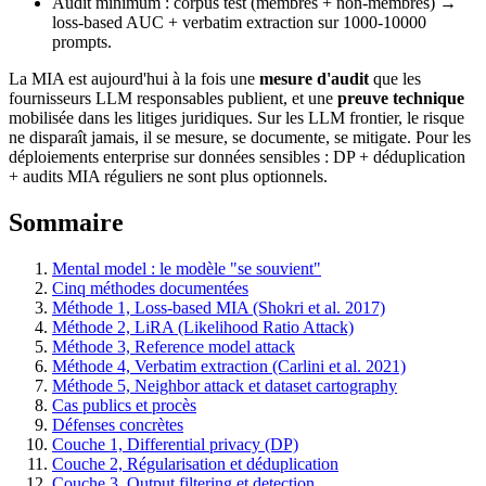
Audit minimum : corpus test (membres + non-membres) →
loss-based AUC + verbatim extraction sur 1000-10000
prompts.
La MIA est aujourd'hui à la fois une
mesure d'audit
que les
fournisseurs LLM responsables publient, et une
preuve technique
mobilisée dans les litiges juridiques. Sur les LLM frontier, le risque
ne disparaît jamais, il se mesure, se documente, se mitigate. Pour les
déploiements enterprise sur données sensibles : DP + déduplication
+ audits MIA réguliers ne sont plus optionnels.
Sommaire
Mental model : le modèle "se souvient"
Cinq méthodes documentées
Méthode 1, Loss-based MIA (Shokri et al. 2017)
Méthode 2, LiRA (Likelihood Ratio Attack)
Méthode 3, Reference model attack
Méthode 4, Verbatim extraction (Carlini et al. 2021)
Méthode 5, Neighbor attack et dataset cartography
Cas publics et procès
Défenses concrètes
Couche 1, Differential privacy (DP)
Couche 2, Régularisation et déduplication
Couche 3, Output filtering et detection