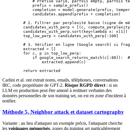
        # Préfixe varié, parfois empty, parfois te
        prefix 
=
 sample_prefix()
        completion 
=
 model.generate(prefix, 
temper
        candidates.append(prefix 
+
 completion)
    # 2. Filtrer par perplexité basse (signe de mé
    candidates_with_perp 
=
 [(c, compute_perplexity
    candidates_with_perp.sort(
key
=lambda
 x: x[
1
])
    top_low_perp 
=
 candidates_with_perp[:
100
]
    # 3. Vérifier en ligne (Google search) si frag
    extracted 
=
 []
    for
 c, p 
in
 top_low_perp:
        if
 google_search_returns_match(c[:
80
]):  
#
            extracted.append(c)
    return
 extracted
Carlini et al. ont extrait noms, emails, téléphones, conversations
IRC, code propriétaire de GPT-2.
Risque RGPD direct
: si un
LLM en production peut être amené à restituer verbatim des
données personnelles de son training set, on est en zone d'incident à
notifier.
Méthode 5, Neighbor attack et dataset cartography
Variante : au lieu d'attaquer un exemple précis, l'attaquant cherche
les
voisinages mémorisés
, zones du training set particulièrement