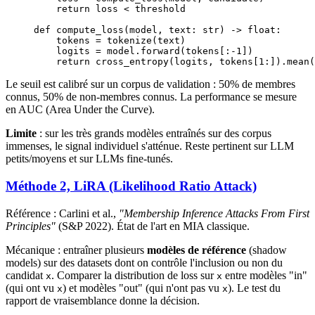
    return
 loss 
<
 threshold
def
 compute_loss
(model, text: 
str
) -> 
float
:
    tokens 
=
 tokenize(text)
    logits 
=
 model.forward(tokens[:
-
1
])
    return
 cross_entropy(logits, tokens[
1
:]).mean(
Le seuil est calibré sur un corpus de validation : 50% de membres
connus, 50% de non-membres connus. La performance se mesure
en AUC (Area Under the Curve).
Limite
: sur les très grands modèles entraînés sur des corpus
immenses, le signal individuel s'atténue. Reste pertinent sur LLM
petits/moyens et sur LLMs fine-tunés.
Méthode 2, LiRA (Likelihood Ratio Attack)
Référence : Carlini et al.,
"Membership Inference Attacks From First
Principles"
(S&P 2022). État de l'art en MIA classique.
Mécanique : entraîner plusieurs
modèles de référence
(shadow
models) sur des datasets dont on contrôle l'inclusion ou non du
candidat
. Comparer la distribution de loss sur
entre modèles "in"
x
x
(qui ont vu
) et modèles "out" (qui n'ont pas vu
). Le test du
x
x
rapport de vraisemblance donne la décision.