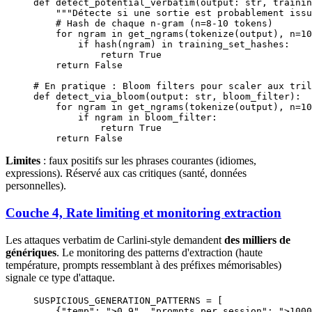
def
 detect_potential_verbatim
(output: 
str
, trainin
    """Détecte si une sortie est probablement issu
    # Hash de chaque n-gram (n=8-10 tokens)
    for
 ngram 
in
 get_ngrams(tokenize(output), 
n
=
10
        if
 hash
(ngram) 
in
 training_set_hashes:
            return
 True
    return
 False
# En pratique : Bloom filters pour scaler aux tril
def
 detect_via_bloom
(output: 
str
, bloom_filter):
    for
 ngram 
in
 get_ngrams(tokenize(output), 
n
=
10
        if
 ngram 
in
 bloom_filter:
            return
 True
    return
 False
Limites
: faux positifs sur les phrases courantes (idiomes,
expressions). Réservé aux cas critiques (santé, données
personnelles).
Couche 4, Rate limiting et monitoring extraction
Les attaques verbatim de Carlini-style demandent
des milliers de
génériques
. Le monitoring des patterns d'extraction (haute
température, prompts ressemblant à des préfixes mémorisables)
signale ce type d'attaque.
SUSPICIOUS_GENERATION_PATTERNS
 =
 [
    {
"temp"
: 
">0.9"
, 
"prompts_per_session"
: 
">1000