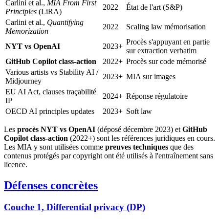
Carlini et al.,
MIA From First
2022
État de l'art (S&P)
Principles
(LiRA)
Carlini et al.,
Quantifying
2022
Scaling law mémorisation
Memorization
Procès s'appuyant en partie
NYT vs OpenAI
2023+
sur extraction verbatim
GitHub Copilot class-action
2022+
Procès sur code mémorisé
Various artists vs Stability AI /
2023+
MIA sur images
Midjourney
EU AI Act, clauses traçabilité
2024+
Réponse régulatoire
IP
OECD AI principles updates
2023+
Soft law
Les
procès NYT vs OpenAI
(déposé décembre 2023) et
GitHub
Copilot class-action
(2022+) sont les références juridiques en cours.
Les MIA y sont utilisées comme
preuves techniques
que des
contenus protégés par copyright ont été utilisés à l'entraînement sans
licence.
Défenses concrètes
Couche 1, Differential privacy (DP)