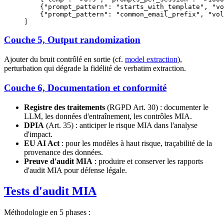
    {
"prompt_pattern"
: 
"starts_with_template"
, 
"vo
    {
"prompt_pattern"
: 
"common_email_prefix"
, 
"vol
]
Couche 5, Output randomization
Ajouter du bruit contrôlé en sortie (cf.
model extraction
),
perturbation qui dégrade la fidélité de verbatim extraction.
Couche 6, Documentation et conformité
Registre des traitements
(RGPD Art. 30) : documenter le
LLM, les données d'entraînement, les contrôles MIA.
DPIA
(Art. 35) : anticiper le risque MIA dans l'analyse
d'impact.
EU AI Act
: pour les modèles à haut risque, traçabilité de la
provenance des données.
Preuve d'audit MIA
: produire et conserver les rapports
d'audit MIA pour défense légale.
Tests d'audit MIA
Méthodologie en 5 phases :