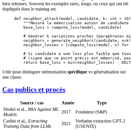
bien retenues. Souvent les exemples rares, longs, ou ceux qui ont été
dupliqués dans le training set.
def
 neighbor_attack
(model, candidate, k: 
int
 =
 10
)
    """Mesure la mémorisation autour de candidate 
    base_loss 
=
 compute_loss(model, candidate)
    # Générer k variations proches (paraphrases mi
    neighbors 
=
 generate_neighbors(candidate, 
n
=
k)
    neighbor_losses 
=
 [compute_loss(model, n) 
for
 
    # Si candidate a une loss plus faible que tous
    # (signe que ce point précis est mémorisé, pas
    return
 base_loss 
<
 min
(neighbor_losses) 
-
 DELT
Utile pour distinguer mémorisation
spécifique
vs généralisation sur
une classe.
Cas publics et procès
Source / cas
Année
Type
Shokri et al.,
MIA Against ML
2017
Fondateur (S&P)
Models
Carlini et al.,
Extracting
Verbatim extraction GPT-2
2021
Training Data from LLMs
(USENIX)