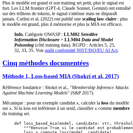
Plus le modèle est grand et son training set petit, plus le signal est
fort. Les LLM frontier (GPT-4, Claude Sonnet, Gemini) ont entraîné
sur des trillions de tokens, le signal s'atténue mais ne disparaît
jamais. Carlini et al. (2022) ont publié une
scaling law claire
: plus
le modèle est grand, plus il mémorise et plus la MIA est efficace.
Info
, Catégorie OWASP :
LLM02
Sensitive
Information Disclosure
+
LLM04
Data and Model
Poisoning
(côté training data). RGPD : Articles 5, 25,
32, 33, 35. Voir
audit conformité NIST/ISO/EU AI Act
.
Cinq méthodes documentées
Méthode 1, Loss-based MIA (Shokri et al. 2017)
Référence fondatrice : Shokri et al.,
"Membership Inference Attacks
Against Machine Learning Models"
(S&P 2017).
Mécanique : pour un exemple candidat
, calculer la
loss
du modèle
x
sur
. Si la loss est inférieure à un seuil, classifier
comme
membre
x
x
du training set.
def
 loss_based_mia
(model, candidate: 
str
, threshol
    """Renvoie True si le candidat est probablemen
    loss 
=
 compute_loss(model, candidate)