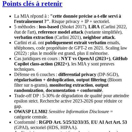
Points clés à retenir
La MIA répond à :
"cette donnée précise a-t-elle servi à
l'entraînement ?"
. Risque privacy + IP + sectoriel.
5 méthodes :
loss-based
(Shokri 2017),
LiRA
(Carlini 2022,
état de l'art),
reference model attack
(variante simplifiée),
verbatim extraction
(Carlini 2021),
neighbor attack
.
Carlini et al. ont
publiquement extrait verbatim
emails,
téléphones, code propriétaire de GPT-2 en 2021. Scaling law
(2022) : plus le modèle est grand, plus il mémorise.
Cas juridiques en cours :
NYT vs OpenAI (2023+)
,
GitHub
Copilot class-action (2022+)
, les MIA y sont preuves
techniques.
Défense en 6 couches :
differential privacy
(DP-SGD),
régularisation + déduplication
,
output filtering
(Bloom
filter sur n-grams),
monitoring extraction
,
output
randomization
,
documentation + conformité
.
Trade-off DP : 5-30% de dégradation de qualité pour atteindre
epsilon strict. Recherche active 2023-2026 pour réduire ce
gap.
OWASP LLM02
Sensitive Information Disclosure
=
catégorie centrale.
Conformité :
RGPD Art. 5/25/32/33/35
,
EU AI Act Art. 53
(GPAI), sectoriel (HDS, HIPAA).