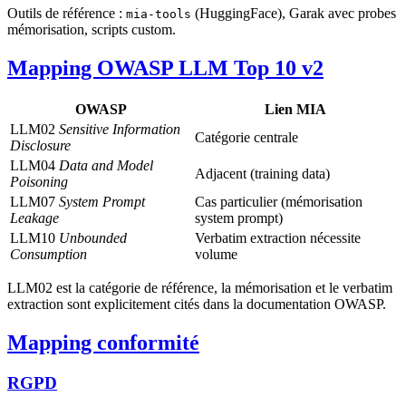
Outils de référence :
(HuggingFace), Garak avec probes
mia-tools
mémorisation, scripts custom.
Mapping OWASP LLM Top 10 v2
OWASP
Lien MIA
LLM02
Sensitive Information
Catégorie centrale
Disclosure
LLM04
Data and Model
Adjacent (training data)
Poisoning
LLM07
System Prompt
Cas particulier (mémorisation
Leakage
system prompt)
LLM10
Unbounded
Verbatim extraction nécessite
Consumption
volume
LLM02 est la catégorie de référence, la mémorisation et le verbatim
extraction sont explicitement cités dans la documentation OWASP.
Mapping conformité
RGPD