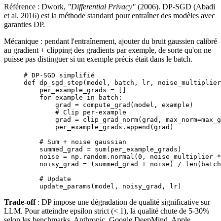
Référence : Dwork,
"Differential Privacy"
(2006). DP-SGD (Abadi
et al. 2016) est la méthode standard pour entraîner des modèles avec
garanties DP.
Mécanique : pendant l'entraînement, ajouter du bruit gaussien calibré
au gradient + clipping des gradients par exemple, de sorte qu'on ne
puisse pas distinguer si un exemple précis était dans le batch.
# DP-SGD simplifié
def
 dp_sgd_step
(model, batch, lr, noise_multiplier
    per_example_grads 
=
 []
    for
 example 
in
 batch:
        grad 
=
 compute_grad(model, example)
        # Clip per-example
        grad 
=
 clip_grad_norm(grad, 
max_norm
=
max_g
        per_example_grads.append(grad)
    # Sum + noise gaussian
    summed_grad 
=
 sum
(per_example_grads)
    noise 
=
 np.random.normal(
0
, noise_multiplier 
*
    noisy_grad 
=
 (summed_grad 
+
 noise) 
/
 len
(batch
    # Update
    update_params(model, noisy_grad, lr)
Trade-off
: DP impose une dégradation de qualité significative sur
LLM. Pour atteindre epsilon strict (< 1), la qualité chute de 5-30%
selon les benchmarks. Anthropic, Google DeepMind, Apple