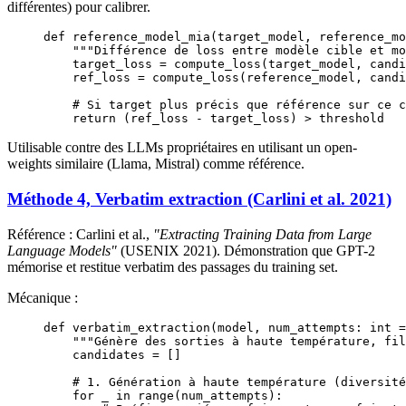
différentes) pour calibrer.
def
 reference_model_mia
(target_model, reference_mo
    """Différence de loss entre modèle cible et mo
    target_loss 
=
 compute_loss(target_model, candi
    ref_loss 
=
 compute_loss(reference_model, candi
    # Si target plus précis que référence sur ce c
    return
 (ref_loss 
-
 target_loss) 
>
 threshold
Utilisable contre des LLMs propriétaires en utilisant un open-
weights similaire (Llama, Mistral) comme référence.
Méthode 4, Verbatim extraction (Carlini et al. 2021)
Référence : Carlini et al.,
"Extracting Training Data from Large
Language Models"
(USENIX 2021). Démonstration que GPT-2
mémorise et restitue verbatim des passages du training set.
Mécanique :
def
 verbatim_extraction
(model, num_attempts: 
int
 =
    """Génère des sorties à haute température, fil
    candidates 
=
 []
    # 1. Génération à haute température (diversité
    for
 _ 
in
 range
(num_attempts):