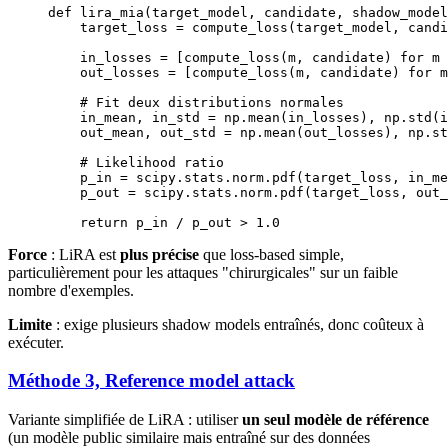
def
 lira_mia
(target_model, candidate, shadow_model
    target_loss 
=
 compute_loss(target_model, candi
    in_losses 
=
 [compute_loss(m, candidate) 
for
 m 
    out_losses 
=
 [compute_loss(m, candidate) 
for
 m
    # Fit deux distributions normales
    in_mean, in_std 
=
 np.mean(in_losses), np.std(i
    out_mean, out_std 
=
 np.mean(out_losses), np.st
    # Likelihood ratio
    p_in 
=
 scipy.stats.norm.pdf(target_loss, in_me
    p_out 
=
 scipy.stats.norm.pdf(target_loss, out_
    return
 p_in 
/
 p_out 
>
 1.0
Force
: LiRA est
plus précise
que loss-based simple,
particulièrement pour les attaques "chirurgicales" sur un faible
nombre d'exemples.
Limite
: exige plusieurs shadow models entraînés, donc coûteux à
exécuter.
Méthode 3, Reference model attack
Variante simplifiée de LiRA : utiliser
un seul modèle de référence
(un modèle public similaire mais entraîné sur des données