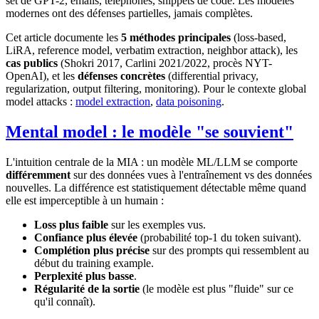
set de GPT-2, emails, téléphones, snippets de code. Les modèles
modernes ont des défenses partielles, jamais complètes.
Cet article documente les
5 méthodes principales
(loss-based,
LiRA, reference model, verbatim extraction, neighbor attack), les
cas publics
(Shokri 2017, Carlini 2021/2022, procès NYT-
OpenAI), et les
défenses concrètes
(differential privacy,
regularization, output filtering, monitoring). Pour le contexte global
model attacks :
model extraction
,
data poisoning
.
Mental model : le modèle "se souvient"
L'intuition centrale de la MIA : un modèle ML/LLM se comporte
différemment
sur des données vues à l'entraînement vs des données
nouvelles. La différence est statistiquement détectable même quand
elle est imperceptible à un humain :
Loss plus faible
sur les exemples vus.
Confiance plus élevée
(probabilité top-1 du token suivant).
Complétion plus précise
sur des prompts qui ressemblent au
début du training example.
Perplexité plus basse
.
Régularité de la sortie
(le modèle est plus "fluide" sur ce
qu'il connaît).