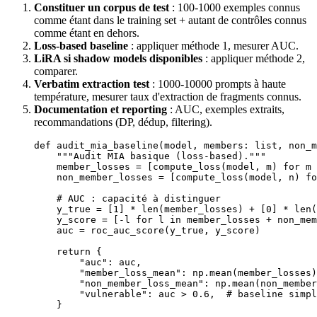
Constituer un corpus de test
: 100-1000 exemples connus
comme étant dans le training set + autant de contrôles connus
comme étant en dehors.
Loss-based baseline
: appliquer méthode 1, mesurer AUC.
LiRA si shadow models disponibles
: appliquer méthode 2,
comparer.
Verbatim extraction test
: 1000-10000 prompts à haute
température, mesurer taux d'extraction de fragments connus.
Documentation et reporting
: AUC, exemples extraits,
recommandations (DP, dédup, filtering).
def
 audit_mia_baseline
(model, members: 
list
, non_m
    """Audit MIA basique (loss-based)."""
    member_losses 
=
 [compute_loss(model, m) 
for
 m 
    non_member_losses 
=
 [compute_loss(model, n) 
fo
    # AUC : capacité à distinguer
    y_true 
=
 [
1
] 
*
 len
(member_losses) 
+
 [
0
] 
*
 len
(
    y_score 
=
 [
-
l 
for
 l 
in
 member_losses 
+
 non_mem
    auc 
=
 roc_auc_score(y_true, y_score)
    return
 {
        "auc"
: auc,
        "member_loss_mean"
: np.mean(member_losses)
        "non_member_loss_mean"
: np.mean(non_member
        "vulnerable"
: auc 
>
 0.6
,  
# baseline simpl
    }