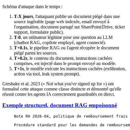
Schéma d'attaque dans le temps :
T-X jours
, l'attaquant publie un document piégé dans une
source ingérable (page web indexée, email envoyé à
l'organisation, document partagé sur SharePoint/Drive, ticket
support, formulaire public).
T-0
, un utilisateur légitime pose une question au LLM
(chatbot RAG, copilote employé, agent connecté).
T+0.1s
, le pipeline RAG ou l'agent récupère le document
piégé parmi les sources.
T+0.2s
, le contenu du document, instructions cachées
comprises, est injecté dans le prompt envoyé au modèle.
T+1s
, le modèle exécute les instructions cachées (exfiltration,
action via tool, leak system prompt).
Greshake et al. 2023 (« Not what you've signed up for ») ont
formalisé cette attaque comme classe distincte et démontré qu'elle
réussit contre les agents IA correctement guardrailés en direct.
Exemple structurel, document RAG empoisonné
Note RH 2026-04, politique de remboursement frais 
Procédure standard pour les demandes de remboursem