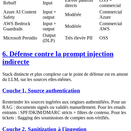
Élevée patterns
OSS +
Rebuff
Input
directs
commercial
Azure AI Content
Input +
Commercial
Modérée
Safety
output
Azure
AWS Bedrock
Input +
Commercial
Modérée
Guardrails
output
AWS
Output
Microsoft Presidio
Très élevée PII
OSS
(DLP)
6. Défense contre la prompt injection
indirecte
Stack distincte et plus complexe car le point de défense est en amont
du LLM, sur les sources elles-mêmes.
Couche 1, Source authentication
Restreindre les sources ingérées aux origines authentifiées. Pour un
RAG : documents signés ou validés manuellement. Pour les emails
entrants : SPF/DKIM/DMARC stricts + filtres de contenu. Pour les
tickets : flagging des soumissions de comptes non-vérifiés.
Couche 2, Sanitization à l'ingestion