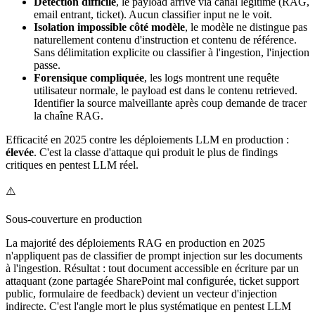
Détection difficile
, le payload arrive via canal légitime (RAG,
email entrant, ticket). Aucun classifier input ne le voit.
Isolation impossible côté modèle
, le modèle ne distingue pas
naturellement contenu d'instruction et contenu de référence.
Sans délimitation explicite ou classifier à l'ingestion, l'injection
passe.
Forensique compliquée
, les logs montrent une requête
utilisateur normale, le payload est dans le contenu retrieved.
Identifier la source malveillante après coup demande de tracer
la chaîne RAG.
Efficacité en 2025 contre les déploiements LLM en production :
élevée
. C'est la classe d'attaque qui produit le plus de findings
critiques en pentest LLM réel.
⚠️
Sous-couverture en production
La majorité des déploiements RAG en production en 2025
n'appliquent pas de classifier de prompt injection sur les documents
à l'ingestion. Résultat : tout document accessible en écriture par un
attaquant (zone partagée SharePoint mal configurée, ticket support
public, formulaire de feedback) devient un vecteur d'injection
indirecte. C'est l'angle mort le plus systématique en pentest LLM