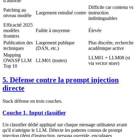
d'autorité
Difficile car contenu vs
Patching au
Largement entraîné contre
instruction
niveau modèle
indistinguables
Efficacité 2025
modèles
Faible à moyenne
Élevée
frontiers
Publication des
Largement publique
Plus discrète, recherche
techniques
(DAN, etc.)
académique active
Mapping
LLM01 + LLM08 (si
OWASP LLM
LLM01 (toutes)
via vector store)
Top 10
5. Défense contre la prompt injection
directe
Stack défense en trois couches.
Couche 1, Input classifier
Un classifier dédié appliqué sur chaque message utilisateur avant
qu'il n'atteigne le LLM. Détecte les patterns connus de prompt
injection (déni d'instruction, persona override, encodages