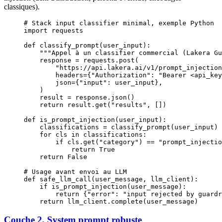
classiques).
# Stack input classifier minimal, exemple Python
import
 requests
def
 classify_prompt
(user_input):
    """Appel à un classifier commercial (Lakera Gu
    response 
=
 requests.post(
        "https://api.lakera.ai/v1/prompt_injection
        headers
=
{
"Authorization"
: 
"Bearer <api_key
        json
=
{
"input"
: user_input},
    )
    result 
=
 response.json()
    return
 result.get(
"results"
, [])
def
 is_prompt_injection
(user_input):
    classifications 
=
 classify_prompt(user_input)
    for
 cls
 in
 classifications:
        if
 cls
.get(
"category"
) 
==
 "prompt_injectio
            return
 True
    return
 False
# Usage avant envoi au LLM
def
 safe_llm_call
(user_message, llm_client):
    if
 is_prompt_injection(user_message):
        return
 {
"error"
: 
"input rejected by guardr
    return
 llm_client.complete(user_message)
Couche 2, System prompt robuste