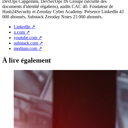
DevOps Capgemini, DevSecOps IN Groupe (sécurité des
documents d'identité régaliens), audits CAC 40. Fondateur de
Hash24Security et Zeroday Cyber Academy. Présence LinkedIn 43
000 abonnés, Substack Zeroday Notes 23 000 abonnés.
LinkedIn
↗
x.com
↗
youtube.com
↗
substack.com
↗
medium.com
↗
À lire également