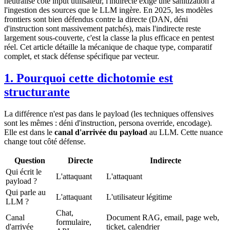
neutralise côté input utilisateur, l'indirecte exige une sanitization à
l'ingestion des sources que le LLM ingère. En 2025, les modèles
frontiers sont bien défendus contre la directe (DAN, déni
d'instruction sont massivement patchés), mais l'indirecte reste
largement sous-couverte, c'est la classe la plus efficace en pentest
réel. Cet article détaille la mécanique de chaque type, comparatif
complet, et stack défense spécifique par vecteur.
1. Pourquoi cette dichotomie est
structurante
La différence n'est pas dans le payload (les techniques offensives
sont les mêmes : déni d'instruction, persona override, encodage).
Elle est dans le
canal d'arrivée du payload
au LLM. Cette nuance
change tout côté défense.
Question
Directe
Indirecte
Qui écrit le
L'attaquant
L'attaquant
payload ?
Qui parle au
L'attaquant
L'utilisateur légitime
LLM ?
Chat,
Canal
Document RAG, email, page web,
formulaire,
d'arrivée
ticket, calendrier