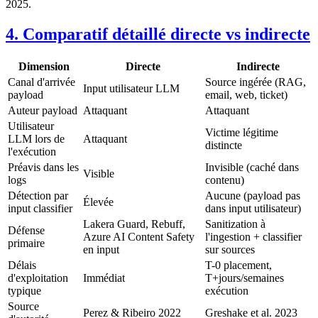
2025.
4. Comparatif détaillé directe vs indirecte
Dimension
Directe
Indirecte
Canal d'arrivée
Source ingérée (RAG,
Input utilisateur LLM
payload
email, web, ticket)
Auteur payload
Attaquant
Attaquant
Utilisateur
Victime légitime
LLM lors de
Attaquant
distincte
l'exécution
Préavis dans les
Invisible (caché dans
Visible
logs
contenu)
Détection par
Aucune (payload pas
Élevée
input classifier
dans input utilisateur)
Lakera Guard, Rebuff,
Sanitization à
Défense
Azure AI Content Safety
l'ingestion + classifier
primaire
en input
sur sources
Délais
T-0 placement,
d'exploitation
Immédiat
T+jours/semaines
typique
exécution
Source
Perez & Ribeiro 2022
Greshake et al. 2023