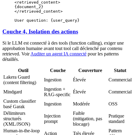
<retrieved_content>
{document_2}
</retrieved_content>
User question: {user_query}
Couche 4, Isolation des actions
Si le LLM est connecté à des tools (function calling), exiger une
approbation humaine avant tout tool call déclenché par contenu
retrieved. Voir
Auditer un agent IA connecté
pour les patterns
détaillés.
Outil
Couche
Couverture
Statut
Lakera Guard
Ingestion
Élevée
Commercial
(content filtering)
Ingestion +
Mindgard
Élevée
Commercial
RAG-specific
Custom classifier
Ingestion
Modérée
OSS
basé Garak
Délimiteurs
Faible
Injection
Pratique
structurés
(mitigation, pas
prompt
standard
(XML/JSON)
blocage)
Human-in-the-loop
Pattern
Action
Très élevée