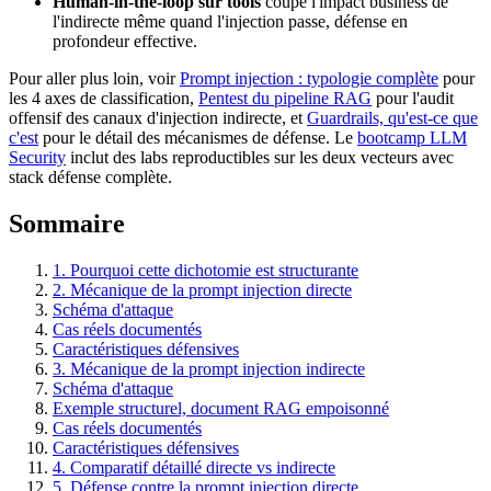
Human-in-the-loop sur tools
coupe l'impact business de
l'indirecte même quand l'injection passe, défense en
profondeur effective.
Pour aller plus loin, voir
Prompt injection : typologie complète
pour
les 4 axes de classification,
Pentest du pipeline RAG
pour l'audit
offensif des canaux d'injection indirecte, et
Guardrails, qu'est-ce que
c'est
pour le détail des mécanismes de défense. Le
bootcamp LLM
Security
inclut des labs reproductibles sur les deux vecteurs avec
stack défense complète.
Sommaire
1. Pourquoi cette dichotomie est structurante
2. Mécanique de la prompt injection directe
Schéma d'attaque
Cas réels documentés
Caractéristiques défensives
3. Mécanique de la prompt injection indirecte
Schéma d'attaque
Exemple structurel, document RAG empoisonné
Cas réels documentés
Caractéristiques défensives
4. Comparatif détaillé directe vs indirecte
5. Défense contre la prompt injection directe