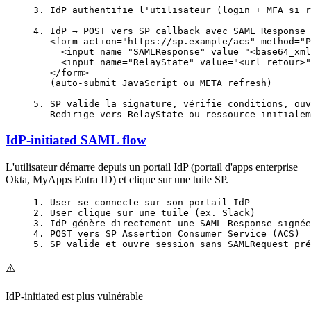
3. IdP authentifie l'utilisateur (login + MFA si r
4. IdP → POST vers SP callback avec SAML Response 
   <form action="https://sp.example/acs" method="P
     <input name="SAMLResponse" value="<base64_xml
     <input name="RelayState" value="<url_retour>"
   </form>
   (auto-submit JavaScript ou META refresh)
5. SP valide la signature, vérifie conditions, ouv
   Redirige vers RelayState ou ressource initialem
IdP-initiated SAML flow
L'utilisateur démarre depuis un portail IdP (portail d'apps enterprise
Okta, MyApps Entra ID) et clique sur une tuile SP.
1. User se connecte sur son portail IdP
2. User clique sur une tuile (ex. Slack)
3. IdP génère directement une SAML Response signée
4. POST vers SP Assertion Consumer Service (ACS)
5. SP valide et ouvre session sans SAMLRequest pré
⚠️
IdP-initiated est plus vulnérable