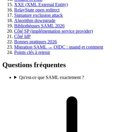
XXE (XML External Entity)
RelayState open redirect
Signature exclusion attack
Algorithm downgrade
Bibliothèques SAML 2026
Côté SP (implémentation service provider)
Côté IdP
Bonnes pratiques 2026
Migration SAML → OIDC : quand et comment
Points clés à retenir
Questions fréquentes
Qu'est-ce que SAML exactement ?