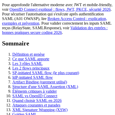
Pour approfondir l'alternative moderne avec JWT et mobile-friendly,
voir
OpenID Connect expliqué : flows, JWT, PKCE, sécurité 2026
.
Pour sécuriser l'autorisation qui s'exécute après authentification
SAML (A01 OWASP), lire
Broken Access Control : explication,
exemples et prévention
. Pour valider correctement les inputs SAML
reçus (RelayState, SAMLResponse), voir
Validation des entrées :
bonnes pratiques secure coding 2026
.
Sommaire
Définition et genèse
Ce que SAML apporte
Les 3 rôles SAML
Les 2 flows principaux
SP-initiated SAML flow (le plus courant)
IdP-initiated SAML flow
Artifact Binding (rarement utilisé)
Structure d'une SAML Assertion (XML)
Éléments critiques à valider
SAML vs OpenID Connect
Quand choisir SAML en 2026
Attaques courantes et parades
XML Signature Wrapping (XSW)
Golden SAML