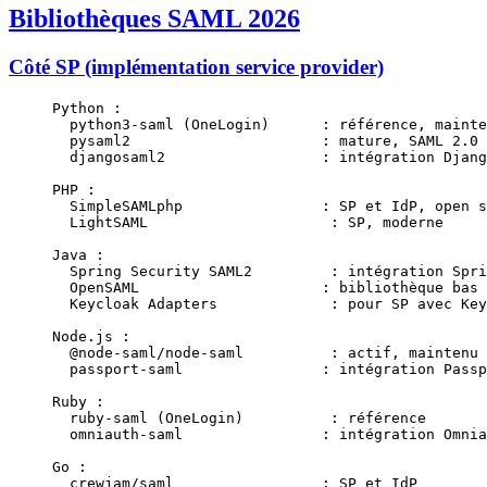
Bibliothèques SAML 2026
Côté SP (implémentation service provider)
Python :
  python3-saml (OneLogin)      : référence, mainte
  pysaml2                      : mature, SAML 2.0 
  djangosaml2                  : intégration Djang
PHP :
  SimpleSAMLphp                : SP et IdP, open s
  LightSAML                     : SP, moderne
Java :
  Spring Security SAML2         : intégration Spri
  OpenSAML                     : bibliothèque bas 
  Keycloak Adapters             : pour SP avec Key
Node.js :
  @node-saml/node-saml          : actif, maintenu
  passport-saml                : intégration Passp
Ruby :
  ruby-saml (OneLogin)          : référence
  omniauth-saml                : intégration Omnia
Go :
  crewjam/saml                 : SP et IdP