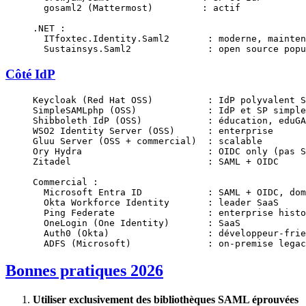
  gosaml2 (Mattermost)         : actif
.NET :
  ITfoxtec.Identity.Saml2       : moderne, mainten
  Sustainsys.Saml2              : open source popu
Côté IdP
Keycloak (Red Hat OSS)          : IdP polyvalent S
SimpleSAMLphp (OSS)             : IdP et SP simple
Shibboleth IdP (OSS)            : éducation, eduGA
WSO2 Identity Server (OSS)      : enterprise
Gluu Server (OSS + commercial)  : scalable
Ory Hydra                       : OIDC only (pas S
Zitadel                         : SAML + OIDC
Commercial :
  Microsoft Entra ID            : SAML + OIDC, dom
  Okta Workforce Identity       : leader SaaS
  Ping Federate                 : enterprise histo
  OneLogin (One Identity)       : SaaS
  Auth0 (Okta)                  : développeur-frie
  ADFS (Microsoft)              : on-premise legac
Bonnes pratiques 2026
Utiliser exclusivement des bibliothèques SAML éprouvées