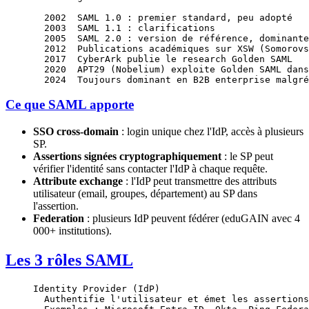
  2002  SAML 1.0 : premier standard, peu adopté
  2003  SAML 1.1 : clarifications
  2005  SAML 2.0 : version de référence, dominante
  2012  Publications académiques sur XSW (Somorovs
  2017  CyberArk publie le research Golden SAML
  2020  APT29 (Nobelium) exploite Golden SAML dans
  2024  Toujours dominant en B2B enterprise malgré
Ce que SAML apporte
SSO cross-domain
: login unique chez l'IdP, accès à plusieurs
SP.
Assertions signées cryptographiquement
: le SP peut
vérifier l'identité sans contacter l'IdP à chaque requête.
Attribute exchange
: l'IdP peut transmettre des attributs
utilisateur (email, groupes, département) au SP dans
l'assertion.
Federation
: plusieurs IdP peuvent fédérer (eduGAIN avec 4
000+ institutions).
Les 3 rôles SAML
Identity Provider (IdP)
  Authentifie l'utilisateur et émet les assertions