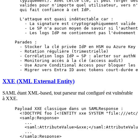
  typiquement). Avec cette clé, il peut forger des
  valides pour n'importe quel utilisateur, vers n'
  qui fait confiance à cet IdP.
  L'attaque est quasi indétectable car :
    - La signature est cryptographiquement valide
    - Le SP n'a aucun moyen de savoir si l'authent
    - Les logs IdP ne contiennent pas l'événement 
Parades :
  - Stocker la clé privée IdP en HSM ou Azure Key 
  - Rotation régulière (trimestrielle)
  - Corrélation logs IdP ↔ SP : alerter sur authN 
  - Monitoring accès à la clé (access audit)
  - Use Azure Conditional Access pour bloquer les 
  - Migrer vers Entra ID avec tokens court-durée e
XXE (XML External Entity)
SAML étant XML-based, tout parseur mal configuré est vulnérable
à XXE.
Payload XXE classique dans un SAMLResponse :
  <!DOCTYPE foo [<!ENTITY xxe SYSTEM "file:///etc/
  <samlp:Response>
    ...
    <saml:AttributeValue>&xxe;</saml:AttributeValu
    ...
  </samlp:Response>