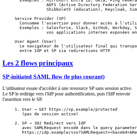
  Exemples : Microsoft Entra ID, Okta, Ping Federa
             ADFS (Active Directory Federation Ser
             Shibboleth (éducation), Keycloak, Sim
Service Provider (SP)
  Consomme l'assertion pour donner accès à l'utili
  Exemples : Salesforce, Slack, GitHub, Workday, S
             vos applications internes exposées en
User Agent (User)
  Le navigateur de l'utilisateur final qui transpo
  entre IdP et SP via redirections HTTP
Les 2 flows principaux
SP-initiated SAML flow (le plus courant)
L'utilisateur essaie d'accéder à une ressource SP sans session active.
Le SP le redirige vers l'IdP pour authentification, puis l'IdP renvoie
l'assertion vers le SP.
1. User → GET https://sp.example/protected
   (pas de session active)
2. SP → 302 Redirect vers IdP
   avec SAMLRequest encodé dans le query parameter
   https://idp.example/sso?SAMLRequest=<base64>&Re