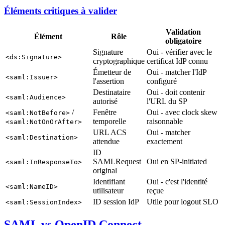
Éléments critiques à valider
Validation
Élément
Rôle
obligatoire
Signature
Oui - vérifier avec le
<ds:Signature>
cryptographique
certificat IdP connu
Émetteur de
Oui - matcher l'IdP
<saml:Issuer>
l'assertion
configuré
Destinataire
Oui - doit contenir
<saml:Audience>
autorisé
l'URL du SP
/
Fenêtre
Oui - avec clock skew
<saml:NotBefore>
temporelle
raisonnable
<saml:NotOnOrAfter>
URL ACS
Oui - matcher
<saml:Destination>
attendue
exactement
ID
SAMLRequest
Oui en SP-initiated
<saml:InResponseTo>
original
Identifiant
Oui - c'est l'identité
<saml:NameID>
utilisateur
reçue
ID session IdP
Utile pour logout SLO
<saml:SessionIndex>
SAML vs OpenID Connect