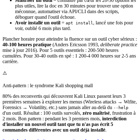
Maîtriser un outil
= connaître par cœur les 20-30 options les
plus utiles, lire la doc en 30 minutes pour trouver une option
méconnue, automatiser via API/CLI dans des scripts,
déboguer quand l'outil échoue.
Avoir installé un outil
=
, lancé une fois pour
apt install
voir, oublié 6 mois plus tard.
Plancher horaire pour atteindre la fluence sur un outil cyber sérieux :
40-100 heures pratique
(Anders Ericsson 1993,
deliberate practice
mise à jour 2016). Pour 5 outils essentiels : 200-500 heures
cumulées. Pour 30-40 outils en spé : 1 200-4 000 heures sur 2-5 ans
carrière.
⚠️
Anti-pattern : le syndrome Kali shopping mall
80% des reconvertis qui découvrent Kali Linux passent leurs 3
premières semaines à explorer les menus (Wireless attacks → Wifite,
Forensics → Volatility, etc.) sans jamais aller au-delà du
--help
d'un outil. Résultat : 100 outils survolés,
zéro maîtrisé
, frustration à
2 mois. Bon pattern : pendant les 3 premiers mois,
interdiction
d'installer un nouvel outil tant que tu n'as pas écrit 5
commandes différentes avec un outil déjà installé
.