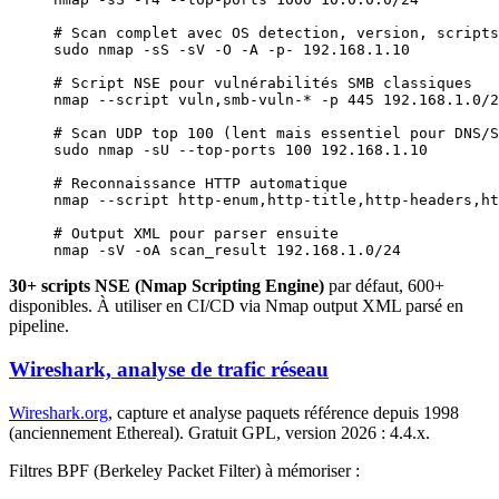
# Scan complet avec OS detection, version, scripts
sudo
 nmap
 -sS
 -sV
 -O
 -A
 -p-
 192.168.1.10
# Script NSE pour vulnérabilités SMB classiques
nmap
 --script
 vuln,smb-vuln-
*
 -p
 445
 192.168.1.0/2
# Scan UDP top 100 (lent mais essentiel pour DNS/S
sudo
 nmap
 -sU
 --top-ports
 100
 192.168.1.10
# Reconnaissance HTTP automatique
nmap
 --script
 http-enum,http-title,http-headers,ht
# Output XML pour parser ensuite
nmap
 -sV
 -oA
 scan_result
 192.168.1.0/24
30+ scripts NSE (Nmap Scripting Engine)
par défaut, 600+
disponibles. À utiliser en CI/CD via Nmap output XML parsé en
pipeline.
Wireshark, analyse de trafic réseau
Wireshark.org
, capture et analyse paquets référence depuis 1998
(anciennement Ethereal). Gratuit GPL, version 2026 : 4.4.x.
Filtres BPF (Berkeley Packet Filter) à mémoriser :