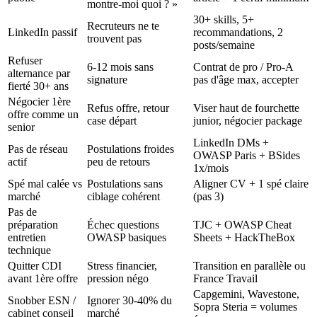
montre-moi quoi ? »
30+ skills, 5+
Recruteurs ne te
LinkedIn passif
recommandations, 2
trouvent pas
posts/semaine
Refuser
6-12 mois sans
Contrat de pro / Pro-A
alternance par
signature
pas d'âge max, accepter
fierté 30+ ans
Négocier 1ère
Refus offre, retour
Viser haut de fourchette
offre comme un
case départ
junior, négocier package
senior
LinkedIn DMs +
Pas de réseau
Postulations froides
OWASP Paris + BSides
actif
peu de retours
1x/mois
Spé mal calée vs
Postulations sans
Aligner CV + 1 spé claire
marché
ciblage cohérent
(pas 3)
Pas de
préparation
Échec questions
TJC + OWASP Cheat
entretien
OWASP basiques
Sheets + HackTheBox
technique
Quitter CDI
Stress financier,
Transition en parallèle ou
avant 1ère offre
pression négo
France Travail
Capgemini, Wavestone,
Snobber ESN /
Ignorer 30-40% du
Sopra Steria = volumes
cabinet conseil
marché