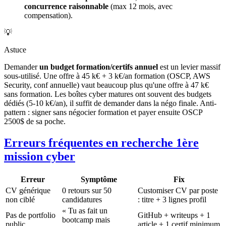
concurrence raisonnable
(max 12 mois, avec
compensation).
💡
Astuce
Demander
un budget formation/certifs annuel
est un levier massif
sous-utilisé. Une offre à 45 k€ + 3 k€/an formation (OSCP, AWS
Security, conf annuelle) vaut beaucoup plus qu'une offre à 47 k€
sans formation. Les boîtes cyber matures ont souvent des budgets
dédiés (5-10 k€/an), il suffit de demander dans la négo finale. Anti-
pattern : signer sans négocier formation et payer ensuite OSCP
2500$ de sa poche.
Erreurs fréquentes en recherche 1ère
mission cyber
Erreur
Symptôme
Fix
CV générique
0 retours sur 50
Customiser CV par poste
non ciblé
candidatures
: titre + 3 lignes profil
« Tu as fait un
Pas de portfolio
GitHub + writeups + 1
bootcamp mais
public
article + 1 certif minimum