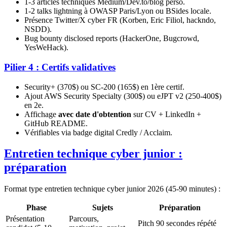
1-3 articles techniques Medium/Dev.to/blog perso.
1-2 talks lightning à OWASP Paris/Lyon ou BSides locale.
Présence Twitter/X cyber FR (Korben, Eric Filiol, hackndo,
NSDD).
Bug bounty disclosed reports (HackerOne, Bugcrowd,
YesWeHack).
Pilier 4 : Certifs validatives
Security+ (370$) ou SC-200 (165$) en 1ère certif.
Ajout AWS Security Specialty (300$) ou eJPT v2 (250-400$)
en 2e.
Affichage
avec date d'obtention
sur CV + LinkedIn +
GitHub README.
Vérifiables via badge digital Credly / Acclaim.
Entretien technique cyber junior :
préparation
Format type entretien technique cyber junior 2026 (45-90 minutes) :
Phase
Sujets
Préparation
Présentation
Parcours,
Pitch 90 secondes répété