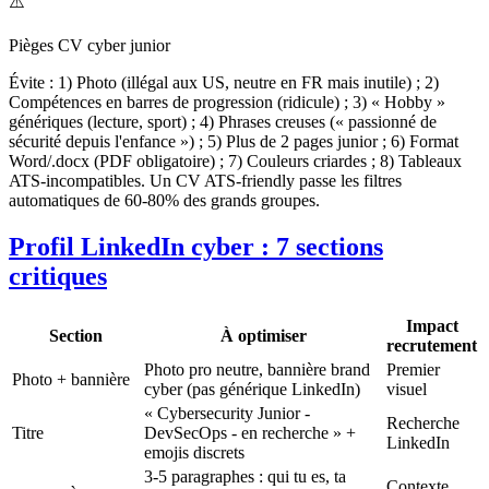
⚠️
Pièges CV cyber junior
Évite : 1) Photo (illégal aux US, neutre en FR mais inutile) ; 2)
Compétences en barres de progression (ridicule) ; 3) « Hobby »
génériques (lecture, sport) ; 4) Phrases creuses (« passionné de
sécurité depuis l'enfance ») ; 5) Plus de 2 pages junior ; 6) Format
Word/.docx (PDF obligatoire) ; 7) Couleurs criardes ; 8) Tableaux
ATS-incompatibles. Un CV ATS-friendly passe les filtres
automatiques de 60-80% des grands groupes.
Profil LinkedIn cyber : 7 sections
critiques
Impact
Section
À optimiser
recrutement
Photo pro neutre, bannière brand
Premier
Photo + bannière
cyber (pas générique LinkedIn)
visuel
« Cybersecurity Junior -
Recherche
Titre
DevSecOps - en recherche » +
LinkedIn
emojis discrets
3-5 paragraphes : qui tu es, ta
Contexte