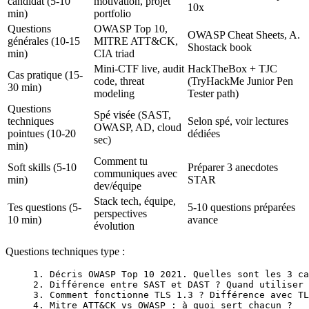
candidat (5-10
motivation, projet
10x
min)
portfolio
Questions
OWASP Top 10,
OWASP Cheat Sheets, A.
générales (10-15
MITRE ATT&CK,
Shostack book
min)
CIA triad
Mini-CTF live, audit
HackTheBox + TJC
Cas pratique (15-
code, threat
(TryHackMe Junior Pen
30 min)
modeling
Tester path)
Questions
Spé visée (SAST,
techniques
Selon spé, voir lectures
OWASP, AD, cloud
pointues (10-20
dédiées
sec)
min)
Comment tu
Soft skills (5-10
Préparer 3 anecdotes
communiques avec
min)
STAR
dev/équipe
Stack tech, équipe,
Tes questions (5-
5-10 questions préparées
perspectives
10 min)
avance
évolution
Questions techniques type :
1. Décris OWASP Top 10 2021. Quelles sont les 3 ca
2. Différence entre SAST et DAST ? Quand utiliser 
3. Comment fonctionne TLS 1.3 ? Différence avec TL
4. Mitre ATT&CK vs OWASP : à quoi sert chacun ?