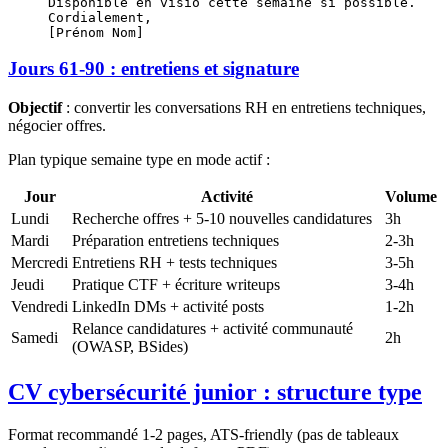
Disponible en visio cette semaine si possible.
Cordialement,
[Prénom Nom]
Jours 61-90 : entretiens et signature
Objectif
: convertir les conversations RH en entretiens techniques,
négocier offres.
Plan typique semaine type en mode actif :
Jour
Activité
Volume
Lundi
Recherche offres + 5-10 nouvelles candidatures
3h
Mardi
Préparation entretiens techniques
2-3h
Mercredi
Entretiens RH + tests techniques
3-5h
Jeudi
Pratique CTF + écriture writeups
3-4h
Vendredi
LinkedIn DMs + activité posts
1-2h
Relance candidatures + activité communauté
Samedi
2h
(OWASP, BSides)
CV cybersécurité junior : structure type
Format recommandé 1-2 pages, ATS-friendly (pas de tableaux