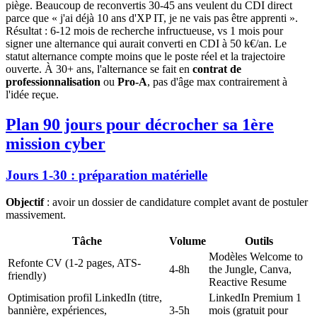
piège. Beaucoup de reconvertis 30-45 ans veulent du CDI direct
parce que « j'ai déjà 10 ans d'XP IT, je ne vais pas être apprenti ».
Résultat : 6-12 mois de recherche infructueuse, vs 1 mois pour
signer une alternance qui aurait converti en CDI à 50 k€/an. Le
statut alternance compte moins que le poste réel et la trajectoire
ouverte. À 30+ ans, l'alternance se fait en
contrat de
professionnalisation
ou
Pro-A
, pas d'âge max contrairement à
l'idée reçue.
Plan 90 jours pour décrocher sa 1ère
mission cyber
Jours 1-30 : préparation matérielle
Objectif
: avoir un dossier de candidature complet avant de postuler
massivement.
Tâche
Volume
Outils
Modèles Welcome to
Refonte CV (1-2 pages, ATS-
4-8h
the Jungle, Canva,
friendly)
Reactive Resume
Optimisation profil LinkedIn (titre,
LinkedIn Premium 1
bannière, expériences,
3-5h
mois (gratuit pour