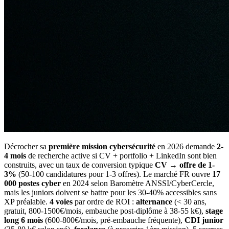
Décrocher sa
première mission cybersécurité
en 2026 demande
2-
4 mois
de recherche active si CV + portfolio + LinkedIn sont bien
construits, avec un taux de conversion typique
CV → offre de 1-
3%
(50-100 candidatures pour 1-3 offres). Le marché FR ouvre
17
000 postes cyber
en 2024 selon Baromètre ANSSI/CyberCercle,
mais les juniors doivent se battre pour les 30-40% accessibles sans
XP préalable.
4 voies
par ordre de ROI :
alternance
(< 30 ans,
gratuit, 800-1500€/mois, embauche post-diplôme à 38-55 k€),
stage
long 6 mois
(600-800€/mois, pré-embauche fréquente),
CDI junior