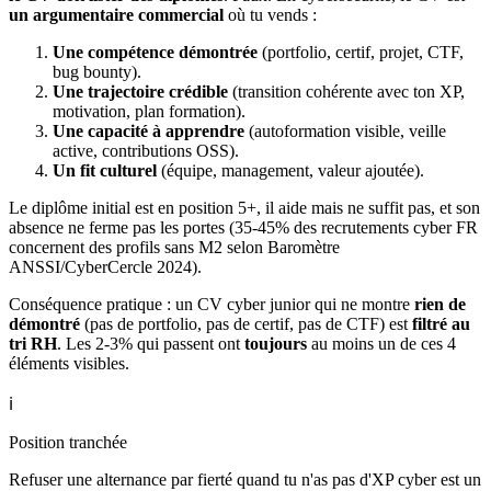
un argumentaire commercial
où tu vends :
Une compétence démontrée
(portfolio, certif, projet, CTF,
bug bounty).
Une trajectoire crédible
(transition cohérente avec ton XP,
motivation, plan formation).
Une capacité à apprendre
(autoformation visible, veille
active, contributions OSS).
Un fit culturel
(équipe, management, valeur ajoutée).
Le diplôme initial est en position 5+, il aide mais ne suffit pas, et son
absence ne ferme pas les portes (35-45% des recrutements cyber FR
concernent des profils sans M2 selon Baromètre
ANSSI/CyberCercle 2024).
Conséquence pratique : un CV cyber junior qui ne montre
rien de
démontré
(pas de portfolio, pas de certif, pas de CTF) est
filtré au
tri RH
. Les 2-3% qui passent ont
toujours
au moins un de ces 4
éléments visibles.
ℹ️
Position tranchée
Refuser une alternance par fierté quand tu n'as pas d'XP cyber est un