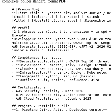
complexes, polices standard, format PDF) :
# [Prénom Nom]
**[Titre cible : Cybersecurity Analyst Junior / De
[
Email
] | [
Téléphone
] | [
LinkedIn
] | [
GitHub
]
[
Ville
] | [Mobilité géographique] | [Disponible im
## Profil
[2-3 phrases qui résument ta transition + ta spé v
Exemple :
"Développeur backend Python avec 5 ans d'XP en tra
Maîtrise CI/CD GitHub Actions, OWASP Top 10, Semgr
AWS Security Specialty (2026-03), eJPT v2 (2026-02
junior à Paris ou télétravail."
## Compétences techniques
-
 **Sécurité applicative**
 : OWASP Top 10, threat 
-
 **DevSecOps**
 : Semgrep, Trivy, Cosign, GitHub A
-
 **Cloud**
 : AWS Security Hub, IAM, GuardDuty, In
-
 **Infrastructure**
 : Linux, Docker, Kubernetes, 
-
 **Langages**
 : Python, Bash, Go (basics)
-
 **Outils**
 : Git, Notion, Confluence, Jira
## Certifications
-
 AWS Security Specialty - mars 2026
-
 eJPT v2 (eLearnSecurity Junior Penetration Teste
-
 AWS Cloud Practitioner - décembre 2025
## Projets / Portfolio public
**1. Pipeline GitHub Actions DevSecOps complet**
, 