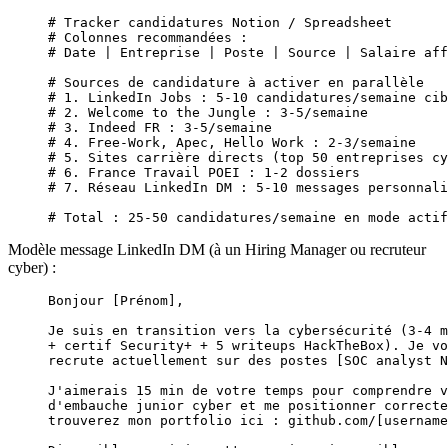
# Tracker candidatures Notion / Spreadsheet
# Colonnes recommandées :
# Date | Entreprise | Poste | Source | Salaire aff
# Sources de candidature à activer en parallèle
# 1. LinkedIn Jobs : 5-10 candidatures/semaine cib
# 2. Welcome to the Jungle : 3-5/semaine
# 3. Indeed FR : 3-5/semaine
# 4. Free-Work, Apec, Hello Work : 2-3/semaine
# 5. Sites carrière directs (top 50 entreprises cy
# 6. France Travail POEI : 1-2 dossiers
# 7. Réseau LinkedIn DM : 5-10 messages personnali
# Total : 25-50 candidatures/semaine en mode actif
Modèle message LinkedIn DM (à un Hiring Manager ou recruteur
cyber) :
Bonjour [Prénom],
Je suis en transition vers la cybersécurité (3-4 m
+ certif Security+ + 5 writeups HackTheBox). Je vo
recrute actuellement sur des postes [SOC analyst N
J'aimerais 15 min de votre temps pour comprendre v
d'embauche junior cyber et me positionner correcte
trouverez mon portfolio ici : github.com/[username