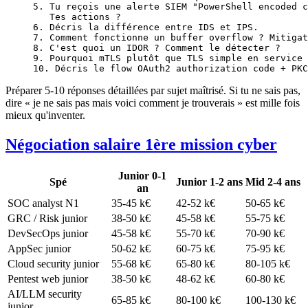
5. Tu reçois une alerte SIEM "PowerShell encoded c
   Tes actions ?
6. Décris la différence entre IDS et IPS.
7. Comment fonctionne un buffer overflow ? Mitigat
8. C'est quoi un IDOR ? Comment le détecter ?
9. Pourquoi mTLS plutôt que TLS simple en service 
10. Décris le flow OAuth2 authorization code + PKC
Préparer 5-10 réponses détaillées par sujet maîtrisé. Si tu ne sais pas,
dire « je ne sais pas mais voici comment je trouverais » est mille fois
mieux qu'inventer.
Négociation salaire 1ère mission cyber
Junior 0-1
Spé
Junior 1-2 ans
Mid 2-4 ans
an
SOC analyst N1
35-45 k€
42-52 k€
50-65 k€
GRC / Risk junior
38-50 k€
45-58 k€
55-75 k€
DevSecOps junior
45-58 k€
55-70 k€
70-90 k€
AppSec junior
50-62 k€
60-75 k€
75-95 k€
Cloud security junior
55-68 k€
65-80 k€
80-105 k€
Pentest web junior
38-50 k€
48-62 k€
60-80 k€
AI/LLM security
65-85 k€
80-100 k€
100-130 k€
junior