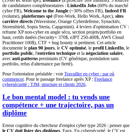
(35-80 k€ selon spé),
freelance
(à proscrire 1ère mission). 5 sources
de candidatures complémentaires :
LinkedIn Jobs
(60% du marché
cyber FR),
Welcome to the Jungle
(~30% offres FR),
Indeed FR
(volume),
plateformes spé
(Free-Work, Hello Work, Apec),
sites
carrière directs
(Wavestone, Orange Cyberdefense, Synacktiv,
Stormshield, Sopra Steria, Capgemini). 4 leviers d'optimisation CV :
reframe XP non-cyber en angle sécu, section projets/portfolio en
haut, certifs datées (Security+ 370$, eJPT 250-400$, AWS Cloud
Practitioner 100$), CTF + bug bounty si pertinent. Cet article
documente le
plan 90 jours
, le
CV optimisé
, le
profil LinkedIn
, le
portfolio public
, l'
entretien technique
et la
négociation salaire
,
avec
anti-patterns
persistants (CV générique, postulation sans
portfolio, refus d'alternance par fierté).
Pour l'orientation préalable : voir
Travailler en cyber : par où
commencer
. Pour le passage freelance après XP :
Freelance
cybersécurité : TJM, structure et clients 2026
.
Le bon mental model : tu vends une
compétence + une trajectoire, pas un
diplôme
Erreur cognitive du chercheur d'emploi cyber type 2026 : penser que
le CV doit lister des diplômes
. Faux. En cybersécurité, le CV est