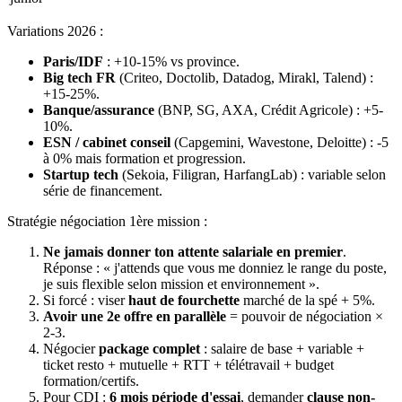
Variations 2026 :
Paris/IDF
: +10-15% vs province.
Big tech FR
(Criteo, Doctolib, Datadog, Mirakl, Talend) :
+15-25%.
Banque/assurance
(BNP, SG, AXA, Crédit Agricole) : +5-
10%.
ESN / cabinet conseil
(Capgemini, Wavestone, Deloitte) : -5
à 0% mais formation et progression.
Startup tech
(Sekoia, Filigran, HarfangLab) : variable selon
série de financement.
Stratégie négociation 1ère mission :
Ne jamais donner ton attente salariale en premier
.
Réponse : « j'attends que vous me donniez le range du poste,
je suis flexible selon mission et environnement ».
Si forcé : viser
haut de fourchette
marché de la spé + 5%.
Avoir une 2e offre en parallèle
= pouvoir de négociation ×
2-3.
Négocier
package complet
: salaire de base + variable +
ticket resto + mutuelle + RTT + télétravail + budget
formation/certifs.
Pour CDI :
6 mois période d'essai
, demander
clause non-