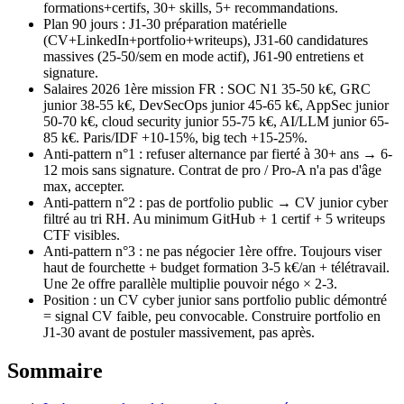
formations+certifs, 30+ skills, 5+ recommandations.
Plan 90 jours : J1-30 préparation matérielle
(CV+LinkedIn+portfolio+writeups), J31-60 candidatures
massives (25-50/sem en mode actif), J61-90 entretiens et
signature.
Salaires 2026 1ère mission FR : SOC N1 35-50 k€, GRC
junior 38-55 k€, DevSecOps junior 45-65 k€, AppSec junior
50-70 k€, cloud security junior 55-75 k€, AI/LLM junior 65-
85 k€. Paris/IDF +10-15%, big tech +15-25%.
Anti-pattern n°1 : refuser alternance par fierté à 30+ ans → 6-
12 mois sans signature. Contrat de pro / Pro-A n'a pas d'âge
max, accepter.
Anti-pattern n°2 : pas de portfolio public → CV junior cyber
filtré au tri RH. Au minimum GitHub + 1 certif + 5 writeups
CTF visibles.
Anti-pattern n°3 : ne pas négocier 1ère offre. Toujours viser
haut de fourchette + budget formation 3-5 k€/an + télétravail.
Une 2e offre parallèle multiplie pouvoir négo × 2-3.
Position : un CV cyber junior sans portfolio public démontré
= signal CV faible, peu convocable. Construire portfolio en
J1-30 avant de postuler massivement, pas après.
Sommaire