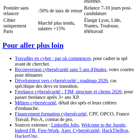
énormes
Postuler sans
Relance 7-10 jours post-
-50% de taux de retour
relancer
candidature
Cibler
Élargir Lyon, Lille,
Marché plus tendu,
uniquement
Nantes, Toulouse,
salaires +15%
Paris
télétravail
Pour aller plus loin
Travailler en cyber : par où commencer
, pour cadrer ta spé
avant de chercher.
Reconversion cybersécurité sans 5 ans d'études
, voies courtes
pour démarrer.
Développeur vers cybersécurité : roadmap 2026
, cas
spécifique des devs en transition.
Freelance cybersécurité : TJM, structure et clients 2026
, pour
passer freelance après 3+ ans XP.
Métiers cybersécurité
, détail des spés et leurs critères
d'embauche.
Financement formation cybersécurité
, CPF, OPCO, France
Travail, Pro-A, contrat de pro.
Sources externes :
LinkedIn Jobs
,
Welcome to the Jungle
,
Indeed FR
,
Free-Work
,
Apec Cybersécurité
,
HackTheBox
,
HackerOne
.