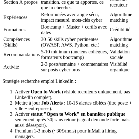
Section À propos
transition, ce que tu apportes, ce
recruteur
que tu cherches
Reformulées avec angle sécu,
Algorithme
Expériences
impact mesuré, mots-clés cyber
matching
Bootcamp + Master + certifs avec
Formations
Crédibilité
dates
Compétences
30-50 skills cyber-pertinentes
Algorithme
(Skills)
(OWASP, AWS, Python, etc.)
matching
5-10 minimum (anciens collègues,
Validation
Recommandations
formateurs bootcamp)
sociale
2-3 posts/semaine + commentaires
Visibilité
Activité
sur posts cyber pros
organique
Stratégie recherche emploi LinkedIn :
Activer
Open to Work
(visible recruteurs uniquement, pas
LinkedIn complet).
Mettre à jour
Job Alerts
: 10-15 alertes ciblées (titre poste +
ville + entreprises).
Activer
statut "Open to Work" en bannière publique
seulement après 30j sans retour (signal demande forte mais
aussi désespoir).
Premium 1-3 mois (~30€/mois) pour InMail à hiring
managers.