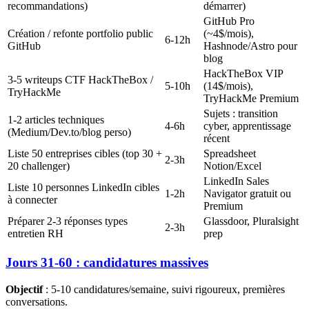
recommandations)
démarrer)
GitHub Pro
Création / refonte portfolio public
(~4$/mois),
6-12h
GitHub
Hashnode/Astro pour
blog
HackTheBox VIP
3-5 writeups CTF HackTheBox /
5-10h
(14$/mois),
TryHackMe
TryHackMe Premium
Sujets : transition
1-2 articles techniques
4-6h
cyber, apprentissage
(Medium/Dev.to/blog perso)
récent
Liste 50 entreprises cibles (top 30 +
Spreadsheet
2-3h
20 challenger)
Notion/Excel
LinkedIn Sales
Liste 10 personnes LinkedIn cibles
1-2h
Navigator gratuit ou
à connecter
Premium
Préparer 2-3 réponses types
Glassdoor, Pluralsight
2-3h
entretien RH
prep
Jours 31-60 : candidatures massives
Objectif
: 5-10 candidatures/semaine, suivi rigoureux, premières
conversations.