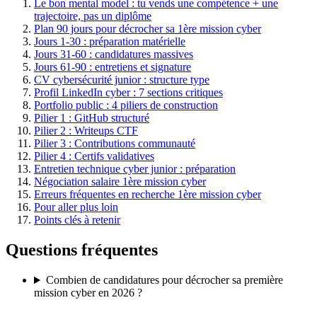
Le bon mental model : tu vends une compétence + une
trajectoire, pas un diplôme
Plan 90 jours pour décrocher sa 1ère mission cyber
Jours 1-30 : préparation matérielle
Jours 31-60 : candidatures massives
Jours 61-90 : entretiens et signature
CV cybersécurité junior : structure type
Profil LinkedIn cyber : 7 sections critiques
Portfolio public : 4 piliers de construction
Pilier 1 : GitHub structuré
Pilier 2 : Writeups CTF
Pilier 3 : Contributions communauté
Pilier 4 : Certifs validatives
Entretien technique cyber junior : préparation
Négociation salaire 1ère mission cyber
Erreurs fréquentes en recherche 1ère mission cyber
Pour aller plus loin
Points clés à retenir
Questions fréquentes
Combien de candidatures pour décrocher sa première
mission cyber en 2026 ?