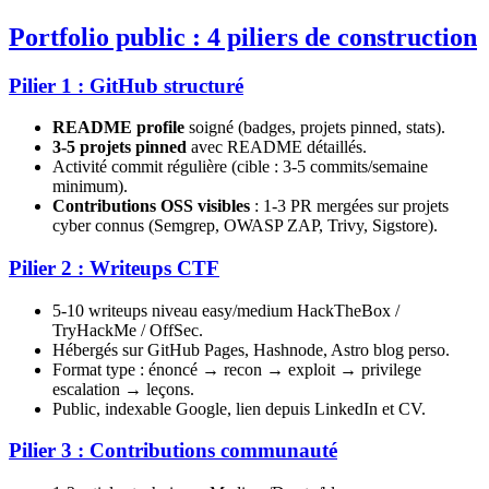
Portfolio public : 4 piliers de construction
Pilier 1 : GitHub structuré
README profile
soigné (badges, projets pinned, stats).
3-5 projets pinned
avec README détaillés.
Activité commit régulière (cible : 3-5 commits/semaine
minimum).
Contributions OSS visibles
: 1-3 PR mergées sur projets
cyber connus (Semgrep, OWASP ZAP, Trivy, Sigstore).
Pilier 2 : Writeups CTF
5-10 writeups niveau easy/medium HackTheBox /
TryHackMe / OffSec.
Hébergés sur GitHub Pages, Hashnode, Astro blog perso.
Format type : énoncé → recon → exploit → privilege
escalation → leçons.
Public, indexable Google, lien depuis LinkedIn et CV.
Pilier 3 : Contributions communauté