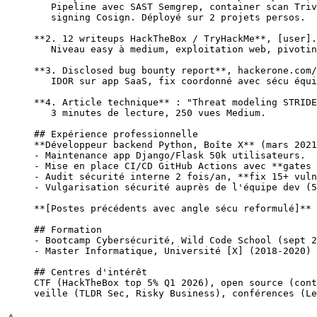
   Pipeline avec SAST Semgrep, container scan Triv
   signing Cosign. Déployé sur 2 projets persos.
**2. 12 writeups HackTheBox / TryHackMe**
, [
user
].
   Niveau easy à medium, exploitation web, pivotin
**3. Disclosed bug bounty report**
, hackerone.com/
   IDOR sur app SaaS, fix coordonné avec sécu équi
**4. Article technique**
 : "Threat modeling STRIDE
   3 minutes de lecture, 250 vues Medium.
## Expérience professionnelle
**Développeur backend Python, Boîte X**
 (mars 2021
-
 Maintenance app Django/Flask 50k utilisateurs.
-
 Mise en place CI/CD GitHub Actions avec 
**gates 
-
 Audit sécurité interne 2 fois/an, 
**fix 15+ vuln
-
 Vulgarisation sécurité auprès de l'équipe dev (5
**[Postes précédents avec angle sécu reformulé]**
## Formation
-
 Bootcamp Cybersécurité, Wild Code School (sept 2
-
 Master Informatique, Université [
X
] (2018-2020)
## Centres d'intérêt
CTF (HackTheBox top 5% Q1 2026), open source (cont
veille (TLDR Sec, Risky Business), conférences (Le