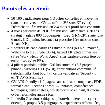
Points clés à retenir
50-100 candidatures pour 1-3 offres concrètes en moyenne
(taux de conversion CV → offre 1-3% sans XP cyber).
Décrochage 1ère mission en 2-4 mois si profil bien construit.
4 voies par ordre de ROI 1ère mission : alternance < 30 ans
(gratuit + salaire 800-1500€/mois + Bac+5 RNCP), stage long
6 mois, CDI junior, freelance (à proscrire 1ère mission sans
3+ ans XP).
5 sources de candidatures : LinkedIn Jobs (60% du marché),
Welcome to the Jungle (30%), Indeed FR, plateformes spé
(Free-Work, Hello Work, Apec), sites carrière directs (top 50
entreprises cyber FR).
4 piliers portfolio public : GitHub structuré (3-5 projets
pinned), writeups CTF (5-10), contributions communauté
(articles, talks, bug bounty), certifs validatives (Security+,
eJPT, AWS Security).
CV ATS-friendly : 1-2 pages, sans tableaux complexes, PDF,
format clean. Sections : profil 2-3 phrases, compétences
techniques, certifs datées, projets/portfolio en haut, XP non-
cyber reformulée angle sécu.
LinkedIn 7 sections critiques : photo+bannière, titre cyber-
orienté, À propos 3-5 paragraphes, expériences reformulées,