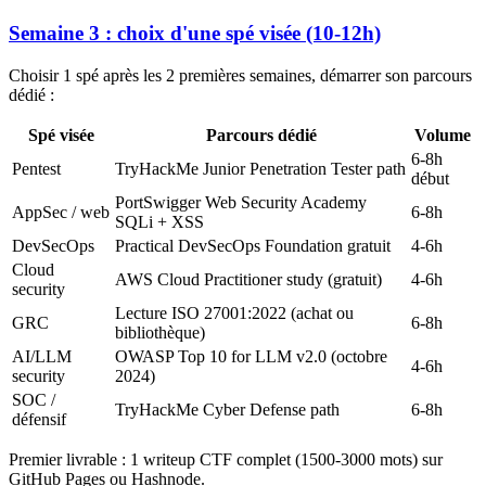
Semaine 3 : choix d'une spé visée (10-12h)
Choisir 1 spé après les 2 premières semaines, démarrer son parcours
dédié :
Spé visée
Parcours dédié
Volume
6-8h
Pentest
TryHackMe Junior Penetration Tester path
début
PortSwigger Web Security Academy
AppSec / web
6-8h
SQLi + XSS
DevSecOps
Practical DevSecOps Foundation gratuit
4-6h
Cloud
AWS Cloud Practitioner study (gratuit)
4-6h
security
Lecture ISO 27001:2022 (achat ou
GRC
6-8h
bibliothèque)
AI/LLM
OWASP Top 10 for LLM v2.0 (octobre
4-6h
security
2024)
SOC /
TryHackMe Cyber Defense path
6-8h
défensif
Premier livrable : 1 writeup CTF complet (1500-3000 mots) sur
GitHub Pages ou Hashnode.