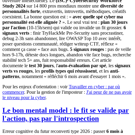
ouverture intellectuelle). Le
(ISC)² Cybersecurity Workforce
Study 2024
sur 14 800 pros mondiaux montre une
diversité de
personnalités forte
, extravertis, introvertis, méthodiques, créatifs
coexistent. La bonne question est : «
avec quelle spé cyber ma
personnalité est-elle alignée ?
». Le seul vrai test :
plan 30 jours
par l'action
(10-15h/sem) qui valide ou invalide un fit grossier.
6
signaux verts
: finir TryHackMe Pre-Security sans procrastiner,
debug 2-3h sans abandonner, lire OWASP Top 10 avec intérêt,
poser questions communauté, rédiger writeup CTF, réflexe «
comment ça casse » face aux bugs.
5 signaux rouges
: pas de veille
hors 9-17h, déteste docs longues, abandon vite face bugs, recherche
stabilité tech 5+ ans, fuit responsabilité erreurs. Cet article
documente le
test 30 jours
, l'
auto-évaluation par spé
, les
signaux
verts vs rouges
, les
profils types qui réussissent
, et les
anti-
patterns
, notamment « réfléchir 6 mois avant d'essayer 1 mois ».
Pour les enjeux d'orientation : voir
Travailler en cyber : par où
commencer
. Pour la gestion de l'imposteur :
J'ai peur de ne pas avoir
le niveau pour la cyber
.
Le bon mental model : le fit se valide par
l'action, pas par l'introspection
Erreur cognitive du futur reconverti type 2026 : passer
6 mois à