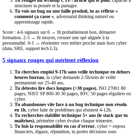
Tu rédiges un writeup CTF / article qui te plaît
, capacité à
structurer ta pensée et la partager.
Tu vois un bug ou une faille produit, tu as réflexe «
comment ça casse »
, adversarial thinking naturel ou
apprentissage rapide.
Score : 4-6 signaux sur 6 → fit probablement bon, démarrer
formation. 2-3 → fit moyen, creuser une spé alignée à ta
personnalité. 0-1 → réorienter vers métier proche mais hors cyber
(data, SRE, support tech L3).
5 signaux rouges qui méritent réflexion
Tu cherches emploi 9-17h sans veille technique en dehors
heures bureau
, la cyber demande 2-5h/sem de veille
permanente sur 25-40 ans.
Tu détestes lire docs longues (>30 pages)
, ISO 27001 80
pages, NIST SP 800-30 30 pages, RFC 50 pages réguliers en
cyber.
Tu abandonnes vite face à un bug technique non résolu
en 1h
, cyber faite de problèmes qui résistent 4-12h.
Tu recherches stabilité technique 5+ ans (le stack que tu
maîtrises)
, périmètre cyber évolue chaque trimestre.
Tu fuis la responsabilité en cas d'erreur
, cyber = enjeux
financiers, légaux, réputation, tu portes décisions sous