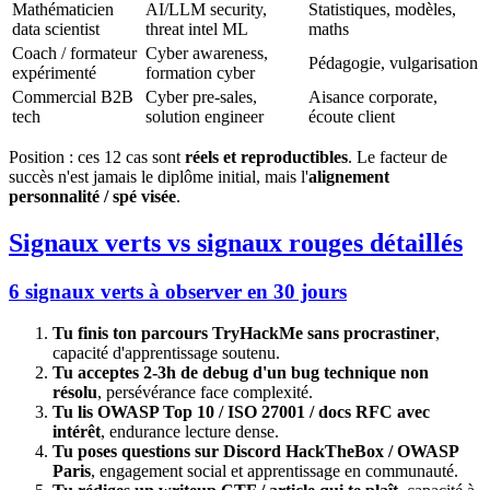
Mathématicien
AI/LLM security,
Statistiques, modèles,
data scientist
threat intel ML
maths
Coach / formateur
Cyber awareness,
Pédagogie, vulgarisation
expérimenté
formation cyber
Commercial B2B
Cyber pre-sales,
Aisance corporate,
tech
solution engineer
écoute client
Position : ces 12 cas sont
réels et reproductibles
. Le facteur de
succès n'est jamais le diplôme initial, mais l'
alignement
personnalité / spé visée
.
Signaux verts vs signaux rouges détaillés
6 signaux verts à observer en 30 jours
Tu finis ton parcours TryHackMe sans procrastiner
,
capacité d'apprentissage soutenu.
Tu acceptes 2-3h de debug d'un bug technique non
résolu
, persévérance face complexité.
Tu lis OWASP Top 10 / ISO 27001 / docs RFC avec
intérêt
, endurance lecture dense.
Tu poses questions sur Discord HackTheBox / OWASP
Paris
, engagement social et apprentissage en communauté.