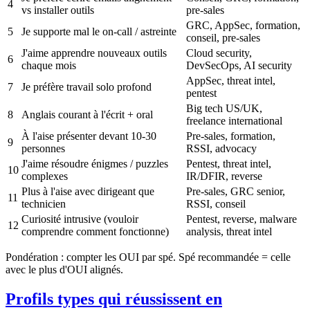
4
vs installer outils
pre-sales
GRC, AppSec, formation,
5
Je supporte mal le on-call / astreinte
conseil, pre-sales
J'aime apprendre nouveaux outils
Cloud security,
6
chaque mois
DevSecOps, AI security
AppSec, threat intel,
7
Je préfère travail solo profond
pentest
Big tech US/UK,
8
Anglais courant à l'écrit + oral
freelance international
À l'aise présenter devant 10-30
Pre-sales, formation,
9
personnes
RSSI, advocacy
J'aime résoudre énigmes / puzzles
Pentest, threat intel,
10
complexes
IR/DFIR, reverse
Plus à l'aise avec dirigeant que
Pre-sales, GRC senior,
11
technicien
RSSI, conseil
Curiosité intrusive (vouloir
Pentest, reverse, malware
12
comprendre comment fonctionne)
analysis, threat intel
Pondération : compter les OUI par spé. Spé recommandée = celle
avec le plus d'OUI alignés.
Profils types qui réussissent en