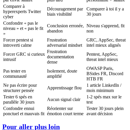
Comparer à
Découragement par
Comparer à toi il y a
hyperexperts Twitter
biais visibilité
30 jours
cyber
Confondre « pas le
Conclusion erronée,
Niveau s'apprend, fit
niveau » et « pas le fit
abandon
non
»
Forcer pentest si
Frustration
GRC, AppSec, threat
introverti calme
adversarial mindset
intel mieux alignés
Frustration
Forcer GRC si curieux
Pentest, AppSec,
documentation
intrusif
threat intel mieux
dense
OWASP Paris,
Pas tester en
Isolement, doute
BSides FR, Discord
communauté
amplifié
HTB FR
Ne pas écrire pour
1 article LinkedIn /
Apprentissage flou
structurer pensée
mois minimum
Tester 6 spés en
1-2 spés max sur le
Aucun signal clair
parallèle 30 jours
test
Confondre ennui
Réorienter sur
Tester 30 jours plein
ponctuel et mauvais fit
émotion court terme
avant décision
Pour aller plus loin