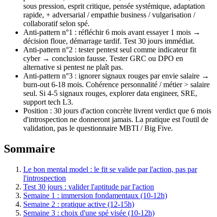
sous pression, esprit critique, pensée systémique, adaptation
rapide, + adversarial / empathie business / vulgarisation /
collaboratif selon spé.
Anti-pattern n°1 : réfléchir 6 mois avant essayer 1 mois →
décision floue, démarrage tardif. Test 30 jours immédiat.
Anti-pattern n°2 : tester pentest seul comme indicateur fit
cyber → conclusion fausse. Tester GRC ou DPO en
alternative si pentest ne plaît pas.
Anti-pattern n°3 : ignorer signaux rouges par envie salaire →
burn-out 6-18 mois. Cohérence personnalité / métier > salaire
seul. Si 4-5 signaux rouges, explorer data engineer, SRE,
support tech L3.
Position : 30 jours d'action concrète livrent verdict que 6 mois
d'introspection ne donneront jamais. La pratique est l'outil de
validation, pas le questionnaire MBTI / Big Five.
Sommaire
Le bon mental model : le fit se valide par l'action, pas par
l'introspection
Test 30 jours : valider l'aptitude par l'action
Semaine 1 : immersion fondamentaux (10-12h)
Semaine 2 : pratique active (12-15h)
Semaine 3 : choix d'une spé visée (10-12h)