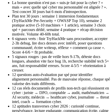
La bonne question n'est pas « suis-je fait pour la cyber ? »
mais « avec quelle spé cyber ma personnalité est alignée ? ».
Test concret 30 jours bat 6 mois d'introspection.
Plan test 30 jours : semaine 1 immersion fondamentaux
(TryHackMe Pre-Security + OWASP Top 10), semaine 2
pratique active (5-10 machines + 1 article), semaine 3 choix
spé + parcours dédié, semaine 4 pratique + récap décision
motivée. Volume 40-60h total.
6 signaux verts : finir TryHackMe sans procrastiner, accepter
2-3h debug, lire docs denses avec intérêt, poser questions
communauté, écrire writeup, réflexe « comment ça casse ».
Score 4-6/6 = fit probable.
5 signaux rouges : pas de veille hors 9-17h, déteste docs
longues, abandon vite face bug 1h, recherche stabilité tech 5+
ans, fuit responsabilité erreurs. Score 4-5/5 = réorientation à
creuser.
12 questions auto-évaluation par spé pour identifier
alignement personnalité. Pas de mauvaise réponse, chaque spé
valorise des traits différents.
12 cas réels documentés de profils non-tech qui réussissent en
cyber : juriste → DPO, comptable → audit, mathématicien →
AI security, médecin → healthcare cyber, journaliste → threat
intel, coach → formation cyber.
12 aptitudes transverses cyber 2026 : curiosité continue,
persévérance, lecture endurante, communication écrite, calme