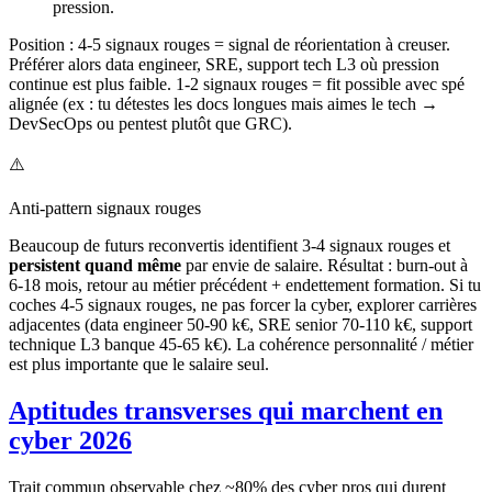
pression.
Position : 4-5 signaux rouges = signal de réorientation à creuser.
Préférer alors data engineer, SRE, support tech L3 où pression
continue est plus faible. 1-2 signaux rouges = fit possible avec spé
alignée (ex : tu détestes les docs longues mais aimes le tech →
DevSecOps ou pentest plutôt que GRC).
⚠️
Anti-pattern signaux rouges
Beaucoup de futurs reconvertis identifient 3-4 signaux rouges et
persistent quand même
par envie de salaire. Résultat : burn-out à
6-18 mois, retour au métier précédent + endettement formation. Si tu
coches 4-5 signaux rouges, ne pas forcer la cyber, explorer carrières
adjacentes (data engineer 50-90 k€, SRE senior 70-110 k€, support
technique L3 banque 45-65 k€). La cohérence personnalité / métier
est plus importante que le salaire seul.
Aptitudes transverses qui marchent en
cyber 2026
Trait commun observable chez ~80% des cyber pros qui durent