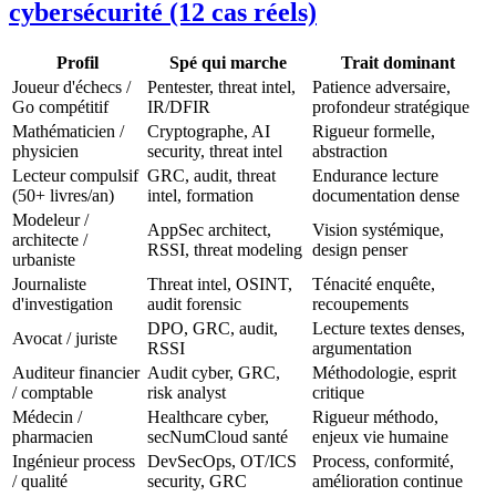
cybersécurité (12 cas réels)
Profil
Spé qui marche
Trait dominant
Joueur d'échecs /
Pentester, threat intel,
Patience adversaire,
Go compétitif
IR/DFIR
profondeur stratégique
Mathématicien /
Cryptographe, AI
Rigueur formelle,
physicien
security, threat intel
abstraction
Lecteur compulsif
GRC, audit, threat
Endurance lecture
(50+ livres/an)
intel, formation
documentation dense
Modeleur /
AppSec architect,
Vision systémique,
architecte /
RSSI, threat modeling
design penser
urbaniste
Journaliste
Threat intel, OSINT,
Ténacité enquête,
d'investigation
audit forensic
recoupements
DPO, GRC, audit,
Lecture textes denses,
Avocat / juriste
RSSI
argumentation
Auditeur financier
Audit cyber, GRC,
Méthodologie, esprit
/ comptable
risk analyst
critique
Médecin /
Healthcare cyber,
Rigueur méthodo,
pharmacien
secNumCloud santé
enjeux vie humaine
Ingénieur process
DevSecOps, OT/ICS
Process, conformité,
/ qualité
security, GRC
amélioration continue