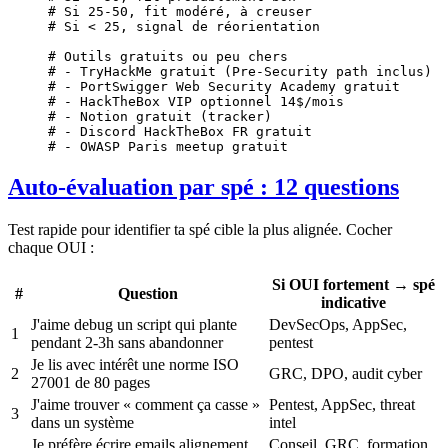
# Si 25-50, fit modéré, à creuser
# Si < 25, signal de réorientation
# Outils gratuits ou peu chers
# - TryHackMe gratuit (Pre-Security path inclus)
# - PortSwigger Web Security Academy gratuit
# - HackTheBox VIP optionnel 14$/mois
# - Notion gratuit (tracker)
# - Discord HackTheBox FR gratuit
# - OWASP Paris meetup gratuit
Auto-évaluation par spé : 12 questions
Test rapide pour identifier ta spé cible la plus alignée. Cocher
chaque OUI :
Si OUI fortement → spé
#
Question
indicative
J'aime debug un script qui plante
DevSecOps, AppSec,
1
pendant 2-3h sans abandonner
pentest
Je lis avec intérêt une norme ISO
2
GRC, DPO, audit cyber
27001 de 80 pages
J'aime trouver « comment ça casse »
Pentest, AppSec, threat
3
dans un système
intel
Je préfère écrire emails alignement
Conseil, GRC, formation,