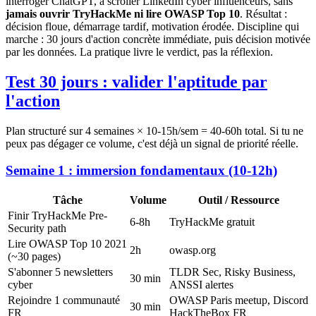
interroger ChatGPT, à scroller LinkedIn cyber influenceurs, sans
jamais ouvrir TryHackMe ni lire OWASP Top 10
. Résultat :
décision floue, démarrage tardif, motivation érodée. Discipline qui
marche : 30 jours d'action concrète immédiate, puis décision motivée
par les données. La pratique livre le verdict, pas la réflexion.
Test 30 jours : valider l'aptitude par
l'action
Plan structuré sur 4 semaines × 10-15h/sem = 40-60h total. Si tu ne
peux pas dégager ce volume, c'est déjà un signal de priorité réelle.
Semaine 1 : immersion fondamentaux (10-12h)
Tâche
Volume
Outil / Ressource
Finir TryHackMe Pre-
6-8h
TryHackMe gratuit
Security path
Lire OWASP Top 10 2021
2h
owasp.org
(~30 pages)
S'abonner 5 newsletters
TLDR Sec, Risky Business,
30 min
cyber
ANSSI alertes
Rejoindre 1 communauté
OWASP Paris meetup, Discord
30 min
FR
HackTheBox FR