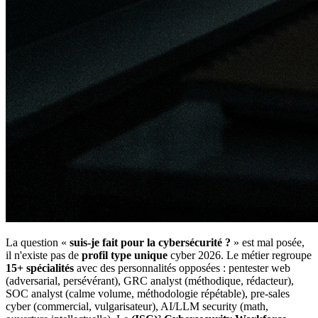
La question «
suis-je fait pour la cybersécurité ?
» est mal posée,
il n'existe pas de
profil type unique
cyber 2026. Le métier regroupe
15+ spécialités
avec des personnalités opposées : pentester web
(adversarial, persévérant), GRC analyst (méthodique, rédacteur),
SOC analyst (calme volume, méthodologie répétable), pre-sales
cyber (commercial, vulgarisateur), AI/LLM security (math,