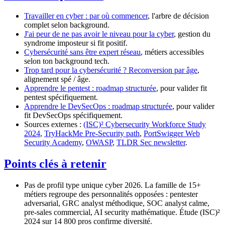
Travailler en cyber : par où commencer
, l'arbre de décision
complet selon background.
J'ai peur de ne pas avoir le niveau pour la cyber
, gestion du
syndrome imposteur si fit positif.
Cybersécurité sans être expert réseau
, métiers accessibles
selon ton background tech.
Trop tard pour la cybersécurité ? Reconversion par âge
,
alignement spé / âge.
Apprendre le pentest : roadmap structurée
, pour valider fit
pentest spécifiquement.
Apprendre le DevSecOps : roadmap structurée
, pour valider
fit DevSecOps spécifiquement.
Sources externes :
(ISC)² Cybersecurity Workforce Study
2024
,
TryHackMe Pre-Security path
,
PortSwigger Web
Security Academy
,
OWASP
,
TLDR Sec newsletter
.
Points clés à retenir
Pas de profil type unique cyber 2026. La famille de 15+
métiers regroupe des personnalités opposées : pentester
adversarial, GRC analyst méthodique, SOC analyst calme,
pre-sales commercial, AI security mathématique. Étude (ISC)²
2024 sur 14 800 pros confirme diversité.