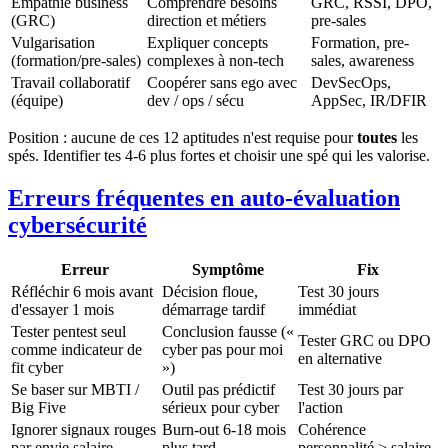
Empathie business
Comprendre besoins
GRC, RSSI, DPO,
(GRC)
direction et métiers
pre-sales
Vulgarisation
Expliquer concepts
Formation, pre-
(formation/pre-sales)
complexes à non-tech
sales, awareness
Travail collaboratif
Coopérer sans ego avec
DevSecOps,
(équipe)
dev / ops / sécu
AppSec, IR/DFIR
Position : aucune de ces 12 aptitudes n'est requise pour
toutes
les
spés. Identifier tes 4-6 plus fortes et choisir une spé qui les valorise.
Erreurs fréquentes en auto-évaluation
cybersécurité
Erreur
Symptôme
Fix
Réfléchir 6 mois avant
Décision floue,
Test 30 jours
d'essayer 1 mois
démarrage tardif
immédiat
Tester pentest seul
Conclusion fausse («
Tester GRC ou DPO
comme indicateur de
cyber pas pour moi
en alternative
fit cyber
»)
Se baser sur MBTI /
Outil pas prédictif
Test 30 jours par
Big Five
sérieux pour cyber
l'action
Ignorer signaux rouges
Burn-out 6-18 mois
Cohérence
par envie salaire
plus tard
personnalité > salaire