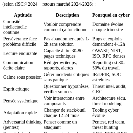
(selon (ISC)² 2024 + retours marché 2024-2026) :
Aptitude
Description
Pourquoi en cyber
Curiosité
Vouloir comprendre
Domaine évolue
intellectuelle
comment ça fonctionne
chaque trimestre
continue
Persévérance face
Pas abandonner après 1-
Bugs et exploits
problème difficile
2h sans solution
demandent 4-12h
Capacité à lire 30-80
OWASP, NIST,
Lecture endurante
pages techniques
ISO, RFC denses
Communication
Rédiger writeups,
Reporting est 30-
écrite claire
rapports, alertes
50% du travail
Gérer incidents critiques
IR/DFIR, SOC
Calme sous pression
sans panique
astreintes
Questionner hypothèses,
Threat intel, audit,
Esprit critique
vérifier sources
GRC
Voir interactions entre
Architecture sécu,
Pensée systémique
composants
threat modeling
Changer de stack/outil
Tooling cyber
Adaptation rapide
chaque 12-24 mois
évolue
Adversarial thinking
Penser comme un
Pentest, red team,
(pentest)
attaquant
threat hunting