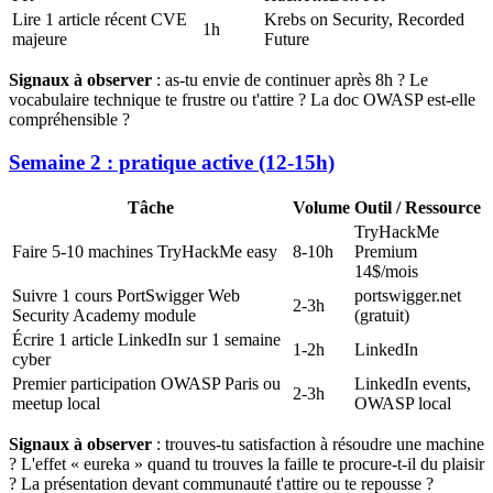
Lire 1 article récent CVE
Krebs on Security, Recorded
1h
majeure
Future
Signaux à observer
: as-tu envie de continuer après 8h ? Le
vocabulaire technique te frustre ou t'attire ? La doc OWASP est-elle
compréhensible ?
Semaine 2 : pratique active (12-15h)
Tâche
Volume
Outil / Ressource
TryHackMe
Faire 5-10 machines TryHackMe easy
8-10h
Premium
14$/mois
Suivre 1 cours PortSwigger Web
portswigger.net
2-3h
Security Academy module
(gratuit)
Écrire 1 article LinkedIn sur 1 semaine
1-2h
LinkedIn
cyber
Premier participation OWASP Paris ou
LinkedIn events,
2-3h
meetup local
OWASP local
Signaux à observer
: trouves-tu satisfaction à résoudre une machine
? L'effet « eureka » quand tu trouves la faille te procure-t-il du plaisir
? La présentation devant communauté t'attire ou te repousse ?