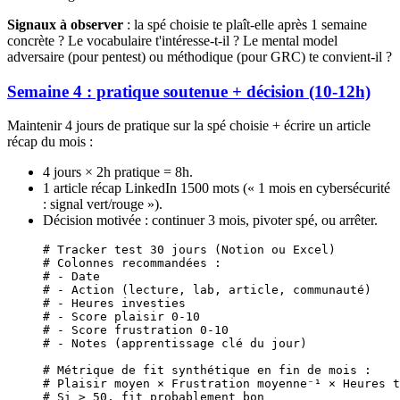
Signaux à observer
: la spé choisie te plaît-elle après 1 semaine
concrète ? Le vocabulaire t'intéresse-t-il ? Le mental model
adversaire (pour pentest) ou méthodique (pour GRC) te convient-il ?
Semaine 4 : pratique soutenue + décision (10-12h)
Maintenir 4 jours de pratique sur la spé choisie + écrire un article
récap du mois :
4 jours × 2h pratique = 8h.
1 article récap LinkedIn 1500 mots (« 1 mois en cybersécurité
: signal vert/rouge »).
Décision motivée : continuer 3 mois, pivoter spé, ou arrêter.
# Tracker test 30 jours (Notion ou Excel)
# Colonnes recommandées :
# - Date
# - Action (lecture, lab, article, communauté)
# - Heures investies
# - Score plaisir 0-10
# - Score frustration 0-10
# - Notes (apprentissage clé du jour)
# Métrique de fit synthétique en fin de mois :
# Plaisir moyen × Frustration moyenne⁻¹ × Heures t
# Si > 50, fit probablement bon