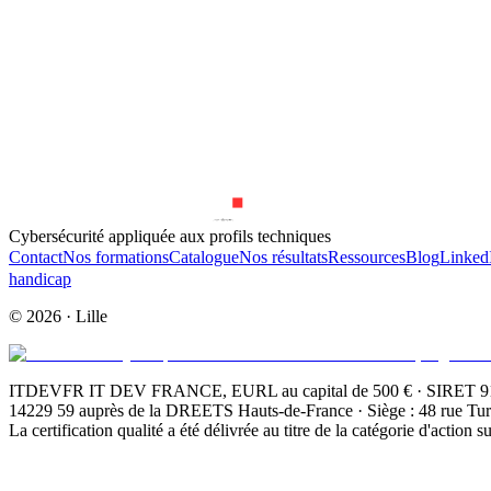
Prénom
Nom
Précédent
Suivant
Cybersécurité appliquée aux profils techniques
Contact
Nos formations
Catalogue
Nos résultats
Ressources
Blog
Linked
handicap
©
2026
· Lille
ITDEVFR IT DEV FRANCE, EURL au capital de 500 € · SIRET 911 8
14229 59 auprès de la DREETS Hauts-de-France · Siège : 48 rue Tu
La certification qualité a été délivrée au titre de la catégorie d'action 