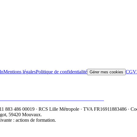
In
Mentions légales
Politique de confidentialité
CGV
Gérer mes cookies
83 486 00019 · RCS Lille Métropole · TVA FR16911883486 · Code N
rgot, 59420 Mouvaux.
suivante : actions de formation.