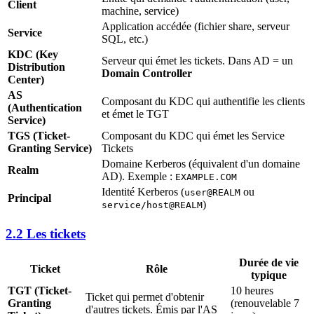
Client
machine, service)
Application accédée (fichier share, serveur
Service
SQL, etc.)
KDC (Key
Serveur qui émet les tickets. Dans AD = un
Distribution
Domain Controller
Center)
AS
Composant du KDC qui authentifie les clients
(Authentication
et émet le TGT
Service)
TGS (Ticket-
Composant du KDC qui émet les Service
Granting Service)
Tickets
Domaine Kerberos (équivalent d'un domaine
Realm
AD). Exemple :
EXAMPLE.COM
Identité Kerberos (
ou
user@REALM
Principal
)
service/host@REALM
2.2 Les tickets
Durée de vie
Ticket
Rôle
typique
TGT (Ticket-
10 heures
Ticket qui permet d'obtenir
Granting
(renouvelable 7
d'autres tickets. Émis par l'AS