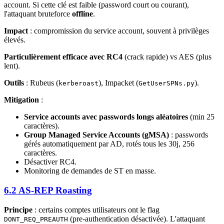
account. Si cette clé est faible (password court ou courant),
l'attaquant bruteforce
offline
.
Impact
: compromission du service account, souvent à privilèges
élevés.
Particulièrement efficace avec RC4
(crack rapide) vs AES (plus
lent).
Outils
: Rubeus (
), Impacket (
).
kerberoast
GetUserSPNs.py
Mitigation
:
Service accounts avec passwords longs aléatoires
(min 25
caractères).
Group Managed Service Accounts (gMSA)
: passwords
gérés automatiquement par AD, rotés tous les 30j, 256
caractères.
Désactiver RC4.
Monitoring de demandes de ST en masse.
6.2 AS-REP Roasting
Principe
: certains comptes utilisateurs ont le flag
(pre-authentication désactivée). L'attaquant
DONT_REQ_PREAUTH