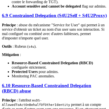
contre le forwarding de TGT).
Account sensitive and cannot be delegated
flag sur admins.
6.9 Constrained Delegation (S4U2Self + S4U2Proxy)
Principe
: abuse du mécanisme "Service for User" qui permet à un
service d'obtenir un ticket au nom d'un user sans son interaction. Si
mal configuré ou combiné avec d'autres faiblesses, permet
d'imposter n'importe quel user.
Outils
: Rubeus (
).
s4u
Mitigation
:
Resource-Based Constrained Delegation (RBCD)
configurée strictement.
Protected Users
pour admins.
Monitoring PAC anomalies.
6.10 Resource-Based Constrained Delegation
(RBCD) abuse
Principe
: l'attribut
msDS-
permet à un compte
AllowedToActOnBehalfOfOtherIdentity
d'agir au nom d'autres users vers une ressource. Si un attaquant peut