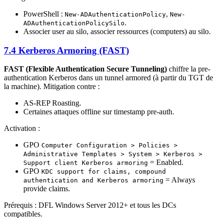
PowerShell :
,
New-ADAuthenticationPolicy
New-
.
ADAuthenticationPolicySilo
Associer user au silo, associer ressources (computers) au silo.
7.4 Kerberos Armoring (FAST)
FAST (Flexible Authentication Secure Tunneling)
chiffre la pre-
authentication Kerberos dans un tunnel armored (à partir du TGT de
la machine). Mitigation contre :
AS-REP Roasting.
Certaines attaques offline sur timestamp pre-auth.
Activation :
GPO
Computer Configuration > Policies >
Administrative Templates > System > Kerberos >
= Enabled.
Support client Kerberos armoring
GPO
KDC support for claims, compound
= Always
authentication and Kerberos armoring
provide claims.
Prérequis : DFL Windows Server 2012+ et tous les DCs
compatibles.