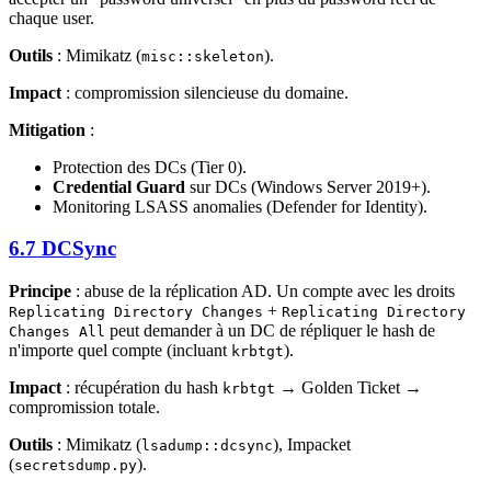
chaque user.
Outils
: Mimikatz (
).
misc::skeleton
Impact
: compromission silencieuse du domaine.
Mitigation
:
Protection des DCs (Tier 0).
Credential Guard
sur DCs (Windows Server 2019+).
Monitoring LSASS anomalies (Defender for Identity).
6.7 DCSync
Principe
: abuse de la réplication AD. Un compte avec les droits
+
Replicating Directory Changes
Replicating Directory
peut demander à un DC de répliquer le hash de
Changes All
n'importe quel compte (incluant
).
krbtgt
Impact
: récupération du hash
→ Golden Ticket →
krbtgt
compromission totale.
Outils
: Mimikatz (
), Impacket
lsadump::dcsync
(
).
secretsdump.py