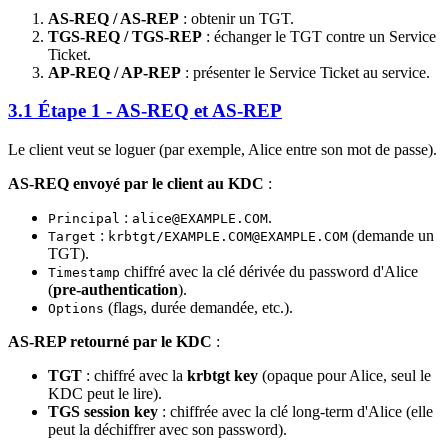
AS-REQ / AS-REP
: obtenir un TGT.
TGS-REQ / TGS-REP
: échanger le TGT contre un Service
Ticket.
AP-REQ / AP-REP
: présenter le Service Ticket au service.
3.1 Étape 1 - AS-REQ et AS-REP
Le client veut se loguer (par exemple, Alice entre son mot de passe).
AS-REQ envoyé par le client au KDC
:
:
.
Principal
alice@EXAMPLE.COM
:
(demande un
Target
krbtgt/EXAMPLE.COM@EXAMPLE.COM
TGT).
chiffré avec la clé dérivée du password d'Alice
Timestamp
(
pre-authentication
).
(flags, durée demandée, etc.).
Options
AS-REP retourné par le KDC
:
TGT
: chiffré avec la
krbtgt key
(opaque pour Alice, seul le
KDC peut le lire).
TGS session key
: chiffrée avec la clé long-term d'Alice (elle
peut la déchiffrer avec son password).