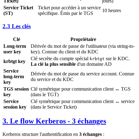
Ticket)
jours)
Service Ticket
Ticket pour accéder à un service
10 heures
(ST)
spécifique. Émis par le TGS
2.3 Les clés
Clé
Propriétaire
Long-term
Dérivée du mot de passe de l'utilisateur (via string-to-
user key
key). Connue du client et du KDC
Clé secrète du compte spécial
sur le KDC.
krbtgt
krbtgt key
La clé la plus sensible
d'un domaine AD
Service
Dérivée du mot de passe du service account. Connue
long-term
du service et du KDC
key
TGS session
Clé symétrique pour communication client ↔ TGS
key
(dans le TGT)
Service
Clé symétrique pour communication client ↔ service
session key
(dans le Service Ticket)
3. Le flow Kerberos - 3 échanges
Kerberos structure l'authentification en
3 échanges
: