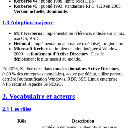
Kerberos v4
: publié 1988, limité (clés DES).
Kerberos v5
: publié 1993, standardisé RFC 4120 en 2005.
Version actuelle, dominante
.
1.3 Adoption majeure
MIT Kerberos
: implémentation référence, utilisée sur Linux,
macOS, BSD.
Heimdal
: implémentation alternative (suédoise), origine libre.
Microsoft Kerberos
: implémentation intégrée à Windows
2000+ et
fondement d'Active Directory
. C'est le
déploiement le plus massif au monde.
En 2026, Kerberos est dans
tous les domaines Active Directory
(~80 % des entreprises mondiales), activé par défaut, utilisé partout
derrière l'authentification Windows, RDP, SSH Linux enterprise,
NFS sécurisé, Apache SPNEGO.
2. Vocabulaire et acteurs
2.1 Les rôles
Rôle
Description
Entité qui demande l'authentification (user,