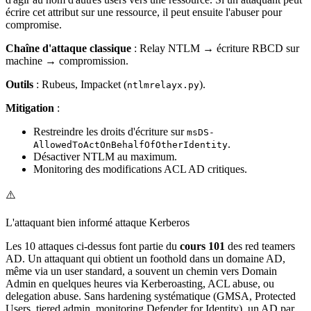
écrire cet attribut sur une ressource, il peut ensuite l'abuser pour
compromise.
Chaîne d'attaque classique
: Relay NTLM → écriture RBCD sur
machine → compromission.
Outils
: Rubeus, Impacket (
).
ntlmrelayx.py
Mitigation
:
Restreindre les droits d'écriture sur
msDS-
.
AllowedToActOnBehalfOfOtherIdentity
Désactiver NTLM au maximum.
Monitoring des modifications ACL AD critiques.
⚠️
L'attaquant bien informé attaque Kerberos
Les 10 attaques ci-dessus font partie du
cours 101
des red teamers
AD. Un attaquant qui obtient un foothold dans un domaine AD,
même via un user standard, a souvent un chemin vers Domain
Admin en quelques heures via Kerberoasting, ACL abuse, ou
delegation abuse. Sans hardening systématique (GMSA, Protected
Users, tiered admin, monitoring Defender for Identity), un AD par