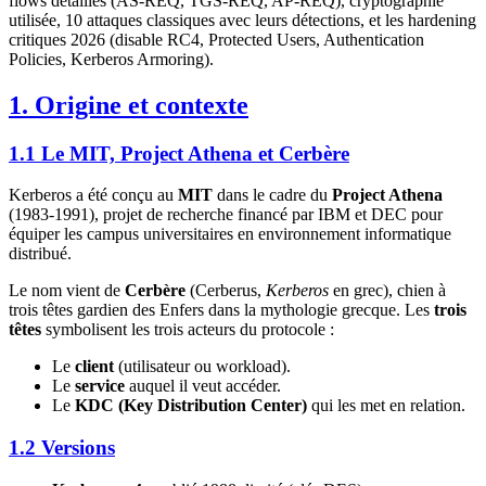
flows détaillés (AS-REQ, TGS-REQ, AP-REQ), cryptographie
utilisée, 10 attaques classiques avec leurs détections, et les hardening
critiques 2026 (disable RC4, Protected Users, Authentication
Policies, Kerberos Armoring).
1. Origine et contexte
1.1 Le MIT, Project Athena et Cerbère
Kerberos a été conçu au
MIT
dans le cadre du
Project Athena
(1983-1991), projet de recherche financé par IBM et DEC pour
équiper les campus universitaires en environnement informatique
distribué.
Le nom vient de
Cerbère
(Cerberus,
Kerberos
en grec), chien à
trois têtes gardien des Enfers dans la mythologie grecque. Les
trois
têtes
symbolisent les trois acteurs du protocole :
Le
client
(utilisateur ou workload).
Le
service
auquel il veut accéder.
Le
KDC (Key Distribution Center)
qui les met en relation.
1.2 Versions