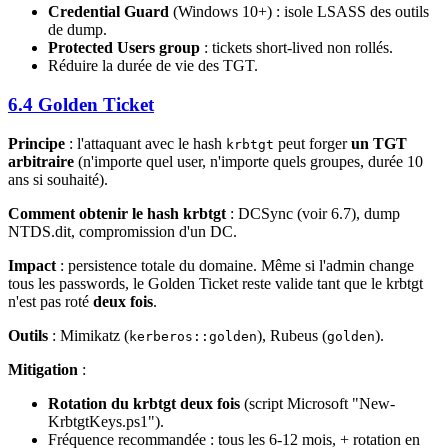
Credential Guard
(Windows 10+) : isole LSASS des outils
de dump.
Protected Users group
: tickets short-lived non rollés.
Réduire la durée de vie des TGT.
6.4 Golden Ticket
Principe
: l'attaquant avec le hash
peut forger
un TGT
krbtgt
arbitraire
(n'importe quel user, n'importe quels groupes, durée 10
ans si souhaité).
Comment obtenir le hash krbtgt
: DCSync (voir 6.7), dump
NTDS.dit, compromission d'un DC.
Impact
: persistence totale du domaine. Même si l'admin change
tous les passwords, le Golden Ticket reste valide tant que le krbtgt
n'est pas roté
deux fois
.
Outils
: Mimikatz (
), Rubeus (
).
kerberos::golden
golden
Mitigation
:
Rotation du krbtgt deux fois
(script Microsoft "New-
KrbtgtKeys.ps1").
Fréquence recommandée : tous les 6-12 mois, + rotation en