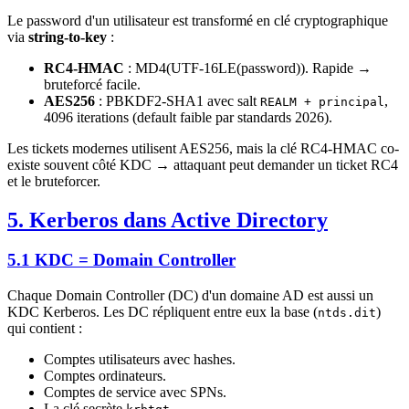
Le password d'un utilisateur est transformé en clé cryptographique
via
string-to-key
:
RC4-HMAC
: MD4(UTF-16LE(password)). Rapide →
bruteforcé facile.
AES256
: PBKDF2-SHA1 avec salt
,
REALM + principal
4096 iterations (default faible par standards 2026).
Les tickets modernes utilisent AES256, mais la clé RC4-HMAC co-
existe souvent côté KDC → attaquant peut demander un ticket RC4
et le bruteforcer.
5. Kerberos dans Active Directory
5.1 KDC = Domain Controller
Chaque Domain Controller (DC) d'un domaine AD est aussi un
KDC Kerberos. Les DC répliquent entre eux la base (
)
ntds.dit
qui contient :
Comptes utilisateurs avec hashes.
Comptes ordinateurs.
Comptes de service avec SPNs.
La clé secrète
.