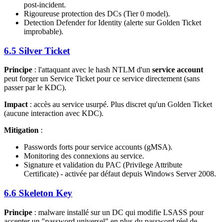
post-incident.
Rigoureuse protection des DCs (Tier 0 model).
Detection Defender for Identity (alerte sur Golden Ticket
improbable).
6.5 Silver Ticket
Principe
: l'attaquant avec le hash NTLM d'un
service account
peut forger un Service Ticket pour ce service directement (sans
passer par le KDC).
Impact
: accès au service usurpé. Plus discret qu'un Golden Ticket
(aucune interaction avec KDC).
Mitigation
:
Passwords forts pour service accounts (gMSA).
Monitoring des connexions au service.
Signature et validation du PAC (Privilege Attribute
Certificate) - activée par défaut depuis Windows Server 2008.
6.6 Skeleton Key
Principe
: malware installé sur un DC qui modifie LSASS pour
accepter un "password universel" en plus du password réel de