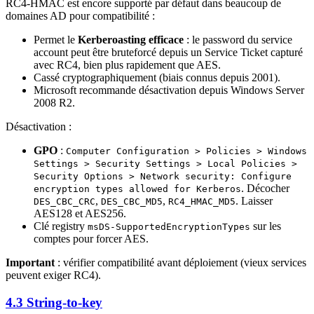
RC4-HMAC est encore supporté par défaut dans beaucoup de
domaines AD pour compatibilité :
Permet le
Kerberoasting efficace
: le password du service
account peut être bruteforcé depuis un Service Ticket capturé
avec RC4, bien plus rapidement que AES.
Cassé cryptographiquement (biais connus depuis 2001).
Microsoft recommande désactivation depuis Windows Server
2008 R2.
Désactivation :
GPO
:
Computer Configuration > Policies > Windows
Settings > Security Settings > Local Policies >
Security Options > Network security: Configure
. Décocher
encryption types allowed for Kerberos
,
,
. Laisser
DES_CBC_CRC
DES_CBC_MD5
RC4_HMAC_MD5
AES128 et AES256.
Clé registry
sur les
msDS-SupportedEncryptionTypes
comptes pour forcer AES.
Important
: vérifier compatibilité avant déploiement (vieux services
peuvent exiger RC4).
4.3 String-to-key