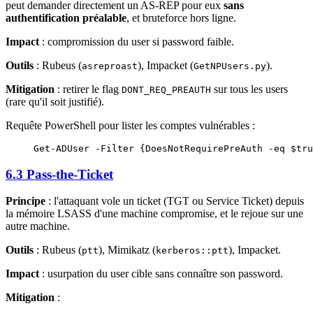
peut demander directement un AS-REP pour eux
sans
authentification préalable
, et bruteforce hors ligne.
Impact
: compromission du user si password faible.
Outils
: Rubeus (
), Impacket (
).
asreproast
GetNPUsers.py
Mitigation
: retirer le flag
sur tous les users
DONT_REQ_PREAUTH
(rare qu'il soit justifié).
Requête PowerShell pour lister les comptes vulnérables :
Get-ADUser
 -
Filter {DoesNotRequirePreAuth 
-eq
 $tru
6.3 Pass-the-Ticket
Principe
: l'attaquant vole un ticket (TGT ou Service Ticket) depuis
la mémoire LSASS d'une machine compromise, et le rejoue sur une
autre machine.
Outils
: Rubeus (
), Mimikatz (
), Impacket.
ptt
kerberos::ptt
Impact
: usurpation du user cible sans connaître son password.
Mitigation
: