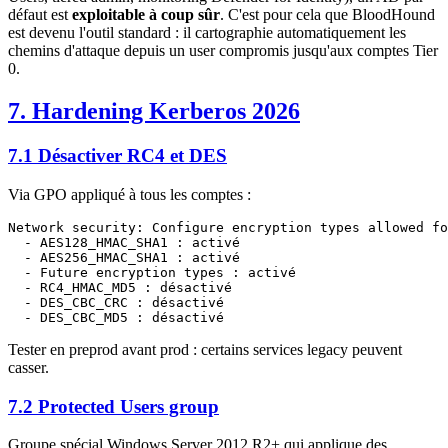
défaut est
exploitable à coup sûr
. C'est pour cela que BloodHound
est devenu l'outil standard : il cartographie automatiquement les
chemins d'attaque depuis un user compromis jusqu'aux comptes Tier
0.
7. Hardening Kerberos 2026
7.1 Désactiver RC4 et DES
Via GPO appliqué à tous les comptes :
Network security: Configure encryption types allowed fo
  - AES128_HMAC_SHA1 : activé

  - AES256_HMAC_SHA1 : activé

  - Future encryption types : activé

  - RC4_HMAC_MD5 : désactivé

  - DES_CBC_CRC : désactivé

Tester en preprod avant prod : certains services legacy peuvent
casser.
7.2 Protected Users group
Groupe spécial Windows Server 2012 R2+ qui applique des