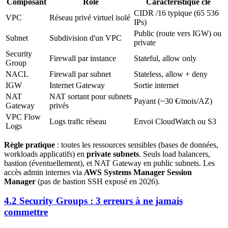
Composant
Rôle
Caractéristique clé
CIDR /16 typique (65 536
VPC
Réseau privé virtuel isolé
IPs)
Public (route vers IGW) ou
Subnet
Subdivision d'un VPC
private
Security
Firewall par instance
Stateful, allow only
Group
NACL
Firewall par subnet
Stateless, allow + deny
IGW
Internet Gateway
Sortie internet
NAT
NAT sortant pour subnets
Payant (~30 €/mois/AZ)
Gateway
privés
VPC Flow
Logs trafic réseau
Envoi CloudWatch ou S3
Logs
Règle pratique
: toutes les ressources sensibles (bases de données,
workloads applicatifs) en
private subnets
. Seuls load balancers,
bastion (éventuellement), et NAT Gateway en public subnets. Les
accès admin internes via
AWS Systems Manager Session
Manager
(pas de bastion SSH exposé en 2026).
4.2 Security Groups : 3 erreurs à ne jamais
commettre