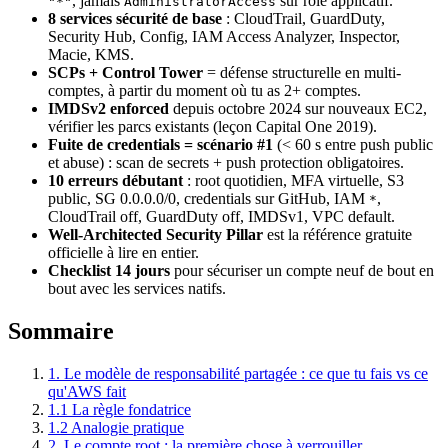
, jamais
sur role applicatif.
"*"
AdministratorAccess
8 services sécurité de base
: CloudTrail, GuardDuty,
Security Hub, Config, IAM Access Analyzer, Inspector,
Macie, KMS.
SCPs + Control Tower
= défense structurelle en multi-
comptes, à partir du moment où tu as 2+ comptes.
IMDSv2 enforced
depuis octobre 2024 sur nouveaux EC2,
vérifier les parcs existants (leçon Capital One 2019).
Fuite de credentials = scénario #1
(< 60 s entre push public
et abuse) : scan de secrets + push protection obligatoires.
10 erreurs débutant
: root quotidien, MFA virtuelle, S3
public, SG 0.0.0.0/0, credentials sur GitHub, IAM
,
*
CloudTrail off, GuardDuty off, IMDSv1, VPC default.
Well-Architected Security Pillar
est la référence gratuite
officielle à lire en entier.
Checklist 14 jours
pour sécuriser un compte neuf de bout en
bout avec les services natifs.
Sommaire
1. Le modèle de responsabilité partagée : ce que tu fais vs ce
qu'AWS fait
1.1 La règle fondatrice
1.2 Analogie pratique
2. Le compte root : la première chose à verrouiller