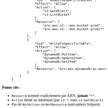
            "Sid"
: 
"ReadFromSpecificBucket"
,
            "Effect"
: 
"Allow"
,
            "Action"
: [
                "s3:GetObject"
,
                "s3:ListBucket"
            ],
            "Resource"
: [
                "arn:aws:s3:::mon-bucket-prod"
,
                "arn:aws:s3:::mon-bucket-prod/*"
            ]
        },
        {
            "Sid"
: 
"WriteToSpecificTable"
,
            "Effect"
: 
"Allow"
,
            "Action"
: [
                "dynamodb:PutItem"
,
                "dynamodb:UpdateItem"
,
                "dynamodb:GetItem"
            ],
            "Resource"
: 
"arn:aws:dynamodb:eu-west-
        }
    ]
}
Points clés
:
nommé explicitement par ARN,
jamais
.
Resource
"*"
limité au minimum (pas
, mais
).
Action
s3:*
s3:GetObject
Pas de
ou
(anti-pattern fréquent,
NotAction
NotResource