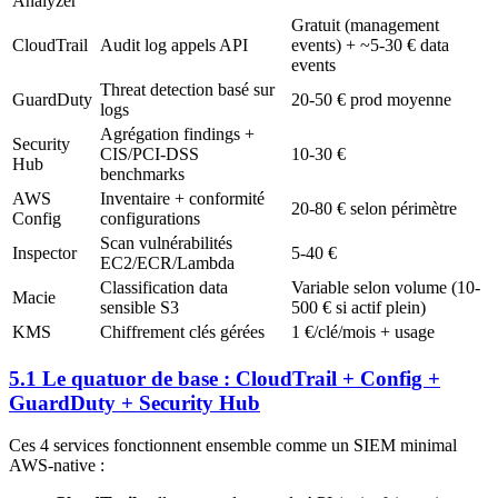
Analyzer
Gratuit (management
CloudTrail
Audit log appels API
events) + ~5-30 € data
events
Threat detection basé sur
GuardDuty
20-50 € prod moyenne
logs
Agrégation findings +
Security
CIS/PCI-DSS
10-30 €
Hub
benchmarks
AWS
Inventaire + conformité
20-80 € selon périmètre
Config
configurations
Scan vulnérabilités
Inspector
5-40 €
EC2/ECR/Lambda
Classification data
Variable selon volume (10-
Macie
sensible S3
500 € si actif plein)
KMS
Chiffrement clés gérées
1 €/clé/mois + usage
5.1 Le quatuor de base : CloudTrail + Config +
GuardDuty + Security Hub
Ces 4 services fonctionnent ensemble comme un SIEM minimal
AWS-native :