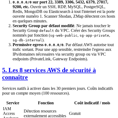
sur port 22, 3389, 3306, 5432, 6379, 27017,
0.0.0.0/0
9200, etc.
Ouvrir un SSH, RDP, MySQL, PostgreSQL,
Redis, MongoDB ou Elasticsearch à tout l'internet est la porte
ouverte numéro 1. Scanner Shodan, ZMap détectent ces hosts
en quelques minutes.
Security Group par défaut modifié
. Ne jamais toucher le
Security Group
du VPC. Créer des Security Groups
default
nommés par fonction (
,
,
sg-web-public
sg-app-private
).
sg-db-internal
Permissive egress
. Par défaut AWS autorise tout
0.0.0.0/0
trafic sortant. Pour une app sensible, restreindre l'egress aux
IPs/domaines nécessaires via security group ou via VPC
endpoints (PrivateLink, Gateway Endpoints).
5. Les 8 services AWS de sécurité à
connaître
Services natifs à activer dans les 30 premiers jours. Coûts indicatifs
pour un compte moyen (100 ressources).
Service
Fonction
Coût indicatif / mois
IAM
Détection resources
Access
Gratuit
externalement accessibles