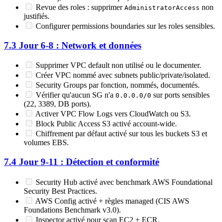
Revue des roles : supprimer
non
AdministratorAccess
justifiés.
Configurer permissions boundaries sur les roles sensibles.
7.3 Jour 6-8 : Network et données
Supprimer VPC default non utilisé ou le documenter.
Créer VPC nommé avec subnets public/private/isolated.
Security Groups par fonction, nommés, documentés.
Vérifier qu'aucun SG n'a
sur ports sensibles
0.0.0.0/0
(22, 3389, DB ports).
Activer VPC Flow Logs vers CloudWatch ou S3.
Block Public Access S3 activé account-wide.
Chiffrement par défaut activé sur tous les buckets S3 et
volumes EBS.
7.4 Jour 9-11 : Détection et conformité
Security Hub activé avec benchmark AWS Foundational
Security Best Practices.
AWS Config activé + règles managed (CIS AWS
Foundations Benchmark v3.0).
Inspector activé pour scan EC2 + ECR.