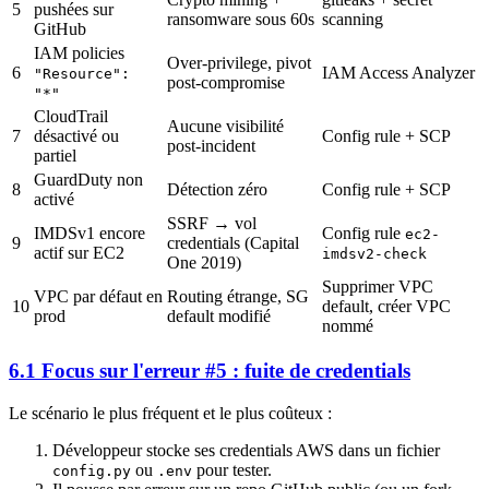
5
pushées sur
ransomware sous 60s
scanning
GitHub
IAM policies
Over-privilege, pivot
6
IAM Access Analyzer
"Resource":
post-compromise
"*"
CloudTrail
Aucune visibilité
7
désactivé ou
Config rule + SCP
post-incident
partiel
GuardDuty non
8
Détection zéro
Config rule + SCP
activé
SSRF → vol
IMDSv1 encore
Config rule
ec2-
9
credentials (Capital
actif sur EC2
imdsv2-check
One 2019)
Supprimer VPC
VPC par défaut en
Routing étrange, SG
10
default, créer VPC
prod
default modifié
nommé
6.1 Focus sur l'erreur #5 : fuite de credentials
Le scénario le plus fréquent et le plus coûteux :
Développeur stocke ses credentials AWS dans un fichier
ou
pour tester.
config.py
.env