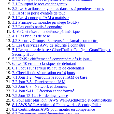
2.1 Pourquoi le root est dangereux
2.2 Les 6 actions obligatoires dans les 2 premières heures
3. IAM : la porte d'entrée de tout
3.1 Les 4 concepts IAM à maîtriser
3.2 Principe du moindre privilège (PoLP)
3.3 Les outils natifs à connaître
4. VPC et réseau : la défense périmétrique
4.1 Les briques de base
4.2 Security Groups : 3 erreurs à ne jamais commettre
5. Les 8 services AWS de sécurité à connaître
5.1 Le quatuor de base : CloudTrail + Config + GuardDuty +
Security Hub
5.2 KMS : chiffrement à comprendre dès le jour 1
6. Les 10 erreurs classiques de débutant
6.1 Focus sur l'erreur #5 : fuite de credentials
7. Checklist de sécurisation en 14 jours
7.1 Jour 1-2 : Verrouillage root et IAM de base
7.2 Jour 3-5 : Durcissement IAM
7.3 Jour 6-8 : Network et données
7.4 Jour 9-11 : Détection et conformité
7.5 Jour 12-14 : Hardening avancé
8. Pour aller plus loin : AWS Well-Architected et certifications
8.1 AWS Well-Architected Framework - Security Pillar
8.2 Certifications AWS pour monter en compétence
8.3 Ressources complémentaires gratuites