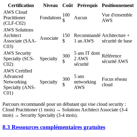
Certification
Niveau
Coût
Prérequis
Positionnement
AWS Cloud
100
Vue d'ensemble
Practitioner
Fondations
Aucun
$
AWS
(CLF-C02)
AWS Solutions
Architect
150
Recommandé
Architecture +
Associate
Associate (SAA-
$
1 an AWS
sécurité de base
C03)
AWS Security
5 ans IT dont
300
Référence
Specialty (SCS-
Specialty
2 AWS
$
sécurité AWS
C02)
sécurité
AWS Certified
Advanced
5 ans
300
Focus réseau
Networking
Specialty
networking
$
cloud
Specialty (ANS-
AWS
C01)
Parcours recommandé pour un débutant qui vise cloud security :
Cloud Practitioner (1 mois) → Solutions Architect Associate (3-4
mois) → Security Specialty (3-4 mois).
8.3 Ressources complémentaires gratuites