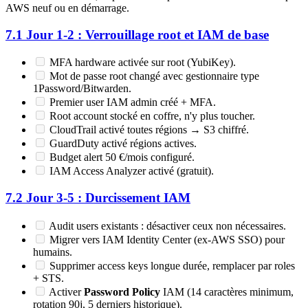
AWS neuf ou en démarrage.
7.1 Jour 1-2 : Verrouillage root et IAM de base
MFA hardware activée sur root (YubiKey).
Mot de passe root changé avec gestionnaire type
1Password/Bitwarden.
Premier user IAM admin créé + MFA.
Root account stocké en coffre, n'y plus toucher.
CloudTrail activé toutes régions → S3 chiffré.
GuardDuty activé régions actives.
Budget alert 50 €/mois configuré.
IAM Access Analyzer activé (gratuit).
7.2 Jour 3-5 : Durcissement IAM
Audit users existants : désactiver ceux non nécessaires.
Migrer vers IAM Identity Center (ex-AWS SSO) pour
humains.
Supprimer access keys longue durée, remplacer par roles
+ STS.
Activer
Password Policy
IAM (14 caractères minimum,
rotation 90j, 5 derniers historique).