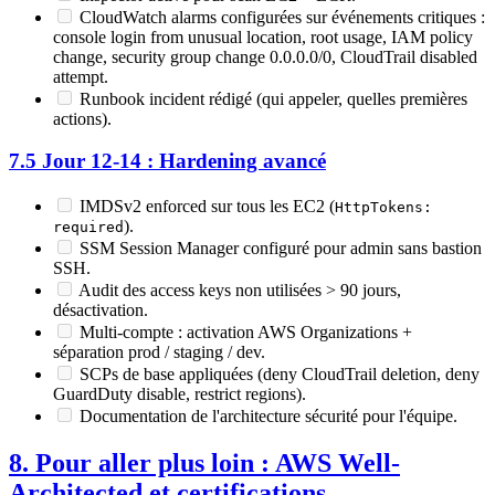
CloudWatch alarms configurées sur événements critiques :
console login from unusual location, root usage, IAM policy
change, security group change 0.0.0.0/0, CloudTrail disabled
attempt.
Runbook incident rédigé (qui appeler, quelles premières
actions).
7.5 Jour 12-14 : Hardening avancé
IMDSv2 enforced sur tous les EC2 (
HttpTokens:
).
required
SSM Session Manager configuré pour admin sans bastion
SSH.
Audit des access keys non utilisées > 90 jours,
désactivation.
Multi-compte : activation AWS Organizations +
séparation prod / staging / dev.
SCPs de base appliquées (deny CloudTrail deletion, deny
GuardDuty disable, restrict regions).
Documentation de l'architecture sécurité pour l'équipe.
8. Pour aller plus loin : AWS Well-
Architected et certifications