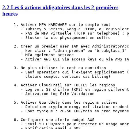
2.2 Les 6 actions obligatoires dans les 2 premières
heures
1. Activer MFA HARDWARE sur le compte root
   - YubiKey 5 Series, Google Titan, ou equivalent
   - PAS de MFA virtuelle (TOTP sur telephone) : p
   - Stocker la cle physiquement en coffre
2. Creer un premier user IAM avec AdministratorAcc
   - Nom clair : "admin-prenom" ou "breakglass-1"
   - MFA egalement activee
   - Activer AWS CLI via access keys ou via AWS IA
3. Ne plus utiliser le root au quotidien
   - Sauf operations qui l'exigent explicitement (
     cloture compte, certains cas billing)
4. Activer CloudTrail sur TOUTES les regions
   - Log vers S3 chiffre (KMS) en region different
   - Activation Log File Validation
5. Activer GuardDuty dans les regions actives
   - Detection crypto mining, exfiltration credent
   - Cout typique : 20-50 EUR/mois en prod moyenne
6. Configurer une alerte budget AWS
   - Seuil 50 EUR/mois pour detecter un usage anor
   - Notification email + SMS