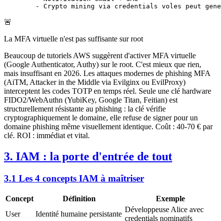
   - Crypto mining via credentials voles peut gene
🚨
La MFA virtuelle n'est pas suffisante sur root
Beaucoup de tutoriels AWS suggèrent d'activer MFA virtuelle
(Google Authenticator, Authy) sur le root. C'est mieux que rien,
mais insuffisant en 2026. Les attaques modernes de phishing MFA
(AiTM, Attacker in the Middle via Evilginx ou EvilProxy)
interceptent les codes TOTP en temps réel. Seule une clé hardware
FIDO2/WebAuthn (YubiKey, Google Titan, Feitian) est
structurellement résistante au phishing : la clé vérifie
cryptographiquement le domaine, elle refuse de signer pour un
domaine phishing même visuellement identique. Coût : 40-70 € par
clé. ROI : immédiat et vital.
3. IAM : la porte d'entrée de tout
3.1 Les 4 concepts IAM à maîtriser
Concept
Définition
Exemple
Développeuse Alice avec
User
Identité humaine persistante
credentials nominatifs