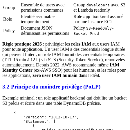
Ensemble de users avec
Group
avec S3
developers
Group
permissions communes
et Lambda readonly
Identité assumable
Role
assumé
app-backend
Role
temporairement
par une instance EC2
Document JSON
Policy
S3-ReadOnly-
Policy
définissant les permissions
Bucket-Prod
Règle pratique 2026
: privilégier les
roles IAM
aux users IAM
pour toute application. Un user IAM a des credentials longue durée
qui peuvent fuiter ; un role IAM fournit des credentials temporaires
(TTL 15 min à 12 h) via STS (Security Token Service), renouvelés
automatiquement. Depuis 2022, AWS recommande même
IAM
Identity Center
(ex-AWS SSO) pour les humains, et les roles pour
les applications,
zéro user IAM humain
dans l'idéal.
3.2 Principe du moindre privilège (PoLP)
Exemple minimal : un role applicatif backend qui doit lire un bucket
S3 précis et écrire dans une table DynamoDB précise.
{
    "Version"
: 
"2012-10-17"
,
    "Statement"
: [
        {