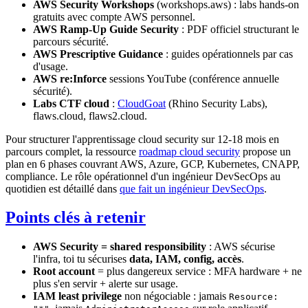
AWS Security Workshops
(workshops.aws) : labs hands-on
gratuits avec compte AWS personnel.
AWS Ramp-Up Guide Security
: PDF officiel structurant le
parcours sécurité.
AWS Prescriptive Guidance
: guides opérationnels par cas
d'usage.
AWS re:Inforce
sessions YouTube (conférence annuelle
sécurité).
Labs CTF cloud
:
CloudGoat
(Rhino Security Labs),
flaws.cloud, flaws2.cloud.
Pour structurer l'apprentissage cloud security sur 12-18 mois en
parcours complet, la ressource
roadmap cloud security
propose un
plan en 6 phases couvrant AWS, Azure, GCP, Kubernetes, CNAPP,
compliance. Le rôle opérationnel d'un ingénieur DevSecOps au
quotidien est détaillé dans
que fait un ingénieur DevSecOps
.
Points clés à retenir
AWS Security = shared responsibility
: AWS sécurise
l'infra, toi tu sécurises
data, IAM, config, accès
.
Root account
= plus dangereux service : MFA hardware + ne
plus s'en servir + alerte sur usage.
IAM least privilege
non négociable : jamais
Resource: