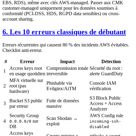
EBS, RDS), même avec clés AWS-managed. Passer aux CMK
customer-managed uniquement pour les données soumises à
conformité (PCI-DSS, HDS, RGPD data sensibles) ou cross-
account sharing.
6. Les 10 erreurs classiques de débutant
Erreurs récurrentes qui causent 80 % des incidents AWS évitables.
Checklist anti-erreur.
#
Erreur
Impact
Détection
Access keys root
Compromission totale
Sécurité du root :
1
en usage quotidien
irreversible
alerte GuardDuty
MFA virtuelle sur
Phishable via
Console IAM
2
root (pas
Evilginx/AiTM
vérification
hardware)
S3 Block Public
Bucket S3 public
Fuite de données
3
Access + Access
par erreur
massive
Analyzer
Security Group
AWS Config rule
Scan Shodan →
4
sur
0.0.0.0/0
incoming-ssh-
exploit
DB
disabled
Access keys
Crypto mining +
gitleaks + secret