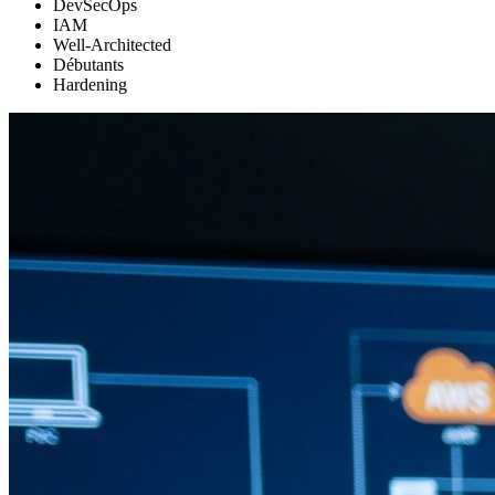
DevSecOps
IAM
Well-Architected
Débutants
Hardening