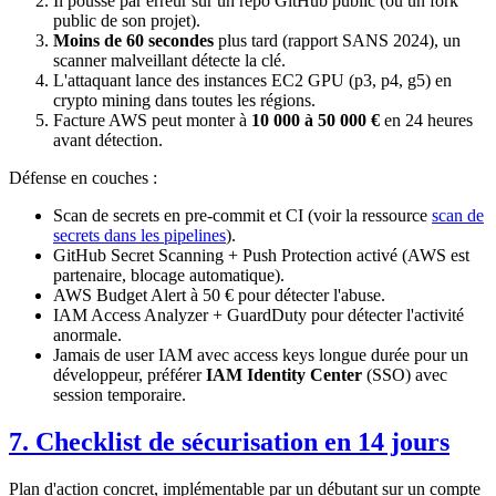
Il pousse par erreur sur un repo GitHub public (ou un fork
public de son projet).
Moins de 60 secondes
plus tard (rapport SANS 2024), un
scanner malveillant détecte la clé.
L'attaquant lance des instances EC2 GPU (p3, p4, g5) en
crypto mining dans toutes les régions.
Facture AWS peut monter à
10 000 à 50 000 €
en 24 heures
avant détection.
Défense en couches :
Scan de secrets en pre-commit et CI (voir la ressource
scan de
secrets dans les pipelines
).
GitHub Secret Scanning + Push Protection activé (AWS est
partenaire, blocage automatique).
AWS Budget Alert à 50 € pour détecter l'abuse.
IAM Access Analyzer + GuardDuty pour détecter l'activité
anormale.
Jamais de user IAM avec access keys longue durée pour un
développeur, préférer
IAM Identity Center
(SSO) avec
session temporaire.
7. Checklist de sécurisation en 14 jours
Plan d'action concret, implémentable par un débutant sur un compte