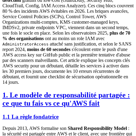
détection
gratuits ou low-cost (GuardDuty, Security Hub,
CloudTrail, Config, IAM Access Analyzer). Ces cinq blocs couvrent
80 % des incidents AWS évitables en 2026. Les briques avancées,
Service Control Policies (SCPs), Control Tower, AWS
Organizations multi-comptes, KMS customer-managed keys,
IMDSv2, private endpoints VPC, viennent dans un second temps,
une fois le socle en place. Selon les observatoires 2025,
plus de 70
% des organisations
ont au moins un role IAM avec
attaché sans justification, et selon le SANS
AdministratorAccess
report 2024,
moins de 60 secondes
s'écoulent entre le push d'une
AWS access key sur GitHub public et la première tentative d'abuse
par des scanners malveillants. Cet article explique les concepts clés
AWS security pour un débutant, détaille les services à activer dans
les 30 premiers jours, documente les 10 erreurs récurrentes de
débutant, et fournit une checklist de sécurisation opérationnelle en
14 jours.
1. Le modèle de responsabilité partagée :
ce que tu fais vs ce qu'AWS fait
1.1 La règle fondatrice
Depuis 2013, AWS formalise son
Shared Responsibility Model
:
la sécurité est partagée entre AWS et le client, avec une frontière qui