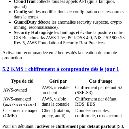
CloudTrail
collecte tous les appels API (qui a fait quoi,
quand).
Config
suit les modifications de configuration des ressources
dans le temps.
GuardDuty
détecte les anomalies (activity suspecte, crypto
mining, reconnaissance).
Security Hub
agrège les findings et évalue la posture contre
CIS Benchmarks AWS 1.5+, PCI-DSS 4.0, NIST SP 800-53
Rev 5, AWS Foundational Security Best Practices.
Activation recommandée en 2 heures dès la création du compte
production.
5.2 KMS : chiffrement à comprendre dès le jour 1
Type de clé
Géré par
Cas d'usage
AWS, invisible
Chiffrement par défaut S3
AWS-owned
au client
(SSE-S3)
AWS-managed
AWS, visible
Chiffrement par défaut
(
)
dans la console
RDS, EBS
aws/<service>
Customer-managed
Client (rotation,
Données sensibles,
(CMK)
policy, audit)
conformité, cross-account
Pour un débutant :
activer le chiffrement par défaut partout
(S3,