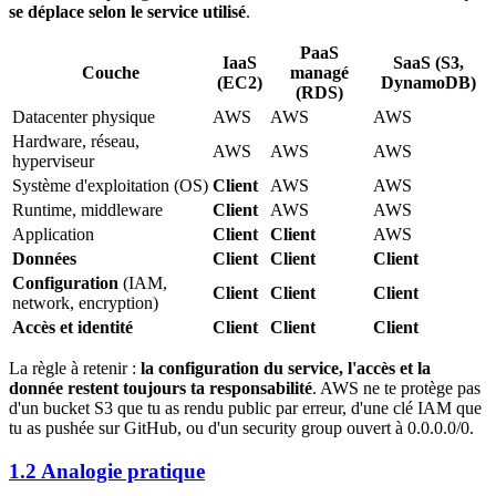
se déplace selon le service utilisé
.
PaaS
IaaS
SaaS (S3,
Couche
managé
(EC2)
DynamoDB)
(RDS)
Datacenter physique
AWS
AWS
AWS
Hardware, réseau,
AWS
AWS
AWS
hyperviseur
Système d'exploitation (OS)
Client
AWS
AWS
Runtime, middleware
Client
AWS
AWS
Application
Client
Client
AWS
Données
Client
Client
Client
Configuration
(IAM,
Client
Client
Client
network, encryption)
Accès et identité
Client
Client
Client
La règle à retenir :
la configuration du service, l'accès et la
donnée restent toujours ta responsabilité
. AWS ne te protège pas
d'un bucket S3 que tu as rendu public par erreur, d'une clé IAM que
tu as pushée sur GitHub, ou d'un security group ouvert à 0.0.0.0/0.
1.2 Analogie pratique