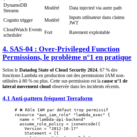
DynamoDB
Modéré
Data injected via autre path
Streams
Inputs utilisateur dans claims
Cognito trigger
Modéré
JWT
CloudWatch Events
Fort
Rarement exploitable
scheduler
4. SAS-04 : Over-Privileged Function
Permissions, le problème n°1 en pratique
Selon le
Datadog State of Cloud Security 2024
, 67 % des
fonctions Lambda en production ont des permissions IAM non-
utilisées à 80 % ou plus. Cette sur-permission est la
cause n°1 de
lateral movement cloud
observée dans les incidents récents.
4.1 Anti-pattern fréquent Terraform
# ❌ Rôle IAM par défaut trop permissif
resource
 "aws_iam_role"
 "lambda_exec"
 {
  name
 =
 "lambda-api-backend"
  assume_role_policy
 =
 jsonencode
({
    Version 
=
 "2012-10-17"
    Statement 
=
 [{