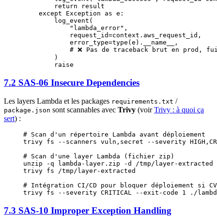
        return
 result
    except
 Exception
 as
 e:
        log_event(
            "lambda_error"
,
            request_id
=
context.aws_request_id,
            error_type
=
type
(e).
__name__
,
            # ❌ Pas de traceback brut en prod, fu
        )
        raise
7.2 SAS-06 Insecure Dependencies
Les layers Lambda et les packages
/
requirements.txt
sont scannables avec
Trivy
(voir
Trivy : à quoi ça
package.json
sert
) :
# Scan d'un répertoire Lambda avant déploiement
trivy
 fs
 --scanners
 vuln,secret
 --severity
 HIGH,CR
# Scan d'une layer Lambda (fichier zip)
unzip
 -q
 lambda-layer.zip
 -d
 /tmp/layer-extracted
trivy
 fs
 /tmp/layer-extracted
# Intégration CI/CD pour bloquer déploiement si CV
trivy
 fs
 --severity
 CRITICAL
 --exit-code
 1
 ./lambd
7.3 SAS-10 Improper Exception Handling