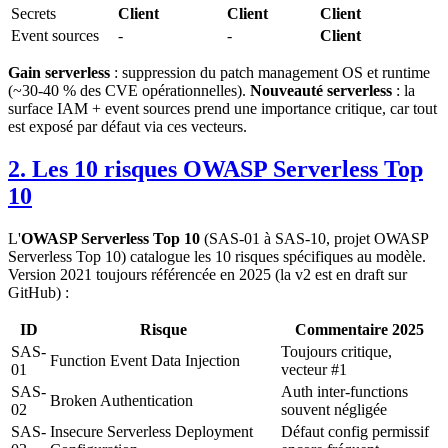
Secrets
Client
Client
Client
Event sources
-
-
Client
Gain serverless
: suppression du patch management OS et runtime
(~30-40 % des CVE opérationnelles).
Nouveauté serverless
: la
surface IAM + event sources prend une importance critique, car tout
est exposé par défaut via ces vecteurs.
2. Les 10 risques OWASP Serverless Top
10
L'
OWASP Serverless Top 10
(SAS-01 à SAS-10, projet OWASP
Serverless Top 10) catalogue les 10 risques spécifiques au modèle.
Version 2021 toujours référencée en 2025 (la v2 est en draft sur
GitHub) :
ID
Risque
Commentaire 2025
SAS-
Toujours critique,
Function Event Data Injection
01
vecteur #1
SAS-
Auth inter-functions
Broken Authentication
02
souvent négligée
SAS-
Insecure Serverless Deployment
Défaut config permissif