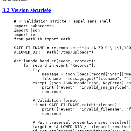
3.2 Version sécurisée
# ✅ Validation stricte + appel sans shell
import
 subprocess
import
 json
import
 re
from
 pathlib 
import
 Path
SAFE_FILENAME
 =
 re.compile(
r
"
^[a-zA-Z0-9_
\-
]
{1,100
ALLOWED_DIR
 =
 Path(
"/tmp/uploads"
)
def
 lambda_handler
(event, context):
    for
 record 
in
 event[
"Records"
]:
        try
:
            message 
=
 json.loads(record[
"Sns"
][
"Me
            filename 
=
 message.get(
"filename"
, 
""
)
        except
 (json.JSONDecodeError, 
KeyError
) 
as
            print
({
"event"
: 
"invalid_sns_payload"
,
            continue
        # Validation format
        if
 not
 SAFE_FILENAME
.match(filename):
            print
({
"event"
: 
"invalid_filename"
, 
"f
            continue
        # Path traversal prevention avec resolve()
        target 
=
 (
ALLOWED_DIR
 /
 filename).resolve(