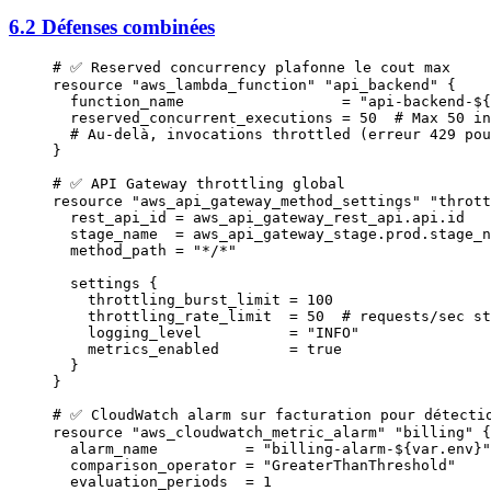
6.2 Défenses combinées
# ✅ Reserved concurrency plafonne le cout max
resource
 "aws_lambda_function"
 "api_backend"
 {
  function_name
                  =
 "api-backend-
${
  reserved_concurrent_executions
 =
 50
  # Max 50 in
  # Au-delà, invocations throttled (erreur 429 pou
}
# ✅ API Gateway throttling global
resource
 "aws_api_gateway_method_settings"
 "thrott
  rest_api_id
 =
 aws_api_gateway_rest_api
.
api
.
id
  stage_name
  =
 aws_api_gateway_stage
.
prod
.
stage_n
  method_path
 =
 "*/*"
  settings
 {
    throttling_burst_limit
 =
 100
    throttling_rate_limit
  =
 50
  # requests/sec st
    logging_level
          =
 "INFO"
    metrics_enabled
        =
 true
  }
}
# ✅ CloudWatch alarm sur facturation pour détecti
resource
 "aws_cloudwatch_metric_alarm"
 "billing"
 {
  alarm_name
          =
 "billing-alarm-
${
var
.
env
}
"
  comparison_operator
 =
 "GreaterThanThreshold"
  evaluation_periods
  =
 1