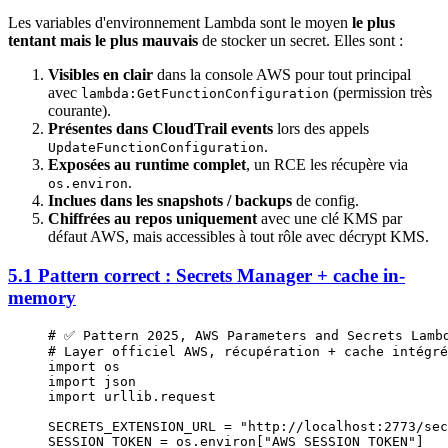
Les variables d'environnement Lambda sont le moyen
le plus
tentant mais le plus mauvais
de stocker un secret. Elles sont :
Visibles en clair
dans la console AWS pour tout principal
avec
(permission très
lambda:GetFunctionConfiguration
courante).
Présentes dans CloudTrail events
lors des appels
.
UpdateFunctionConfiguration
Exposées au runtime complet
, un RCE les récupère via
.
os.environ
Inclues dans les snapshots / backups
de config.
Chiffrées au repos uniquement
avec une clé KMS par
défaut AWS, mais accessibles à tout rôle avec décrypt KMS.
5.1 Pattern correct : Secrets Manager + cache in-
memory
# ✅ Pattern 2025, AWS Parameters and Secrets Lamb
# Layer officiel AWS, récupération + cache intégré
import
 os
import
 json
import
 urllib.request
SECRETS_EXTENSION_URL
 =
 "http://localhost:2773/sec
SESSION_TOKEN
 =
 os.environ[
"AWS_SESSION_TOKEN"
]