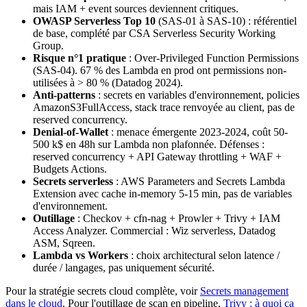
mais IAM + event sources deviennent critiques.
OWASP Serverless Top 10
(SAS-01 à SAS-10) : référentiel
de base, complété par CSA Serverless Security Working
Group.
Risque n°1 pratique
: Over-Privileged Function Permissions
(SAS-04). 67 % des Lambda en prod ont permissions non-
utilisées à > 80 % (Datadog 2024).
Anti-patterns
: secrets en variables d'environnement, policies
AmazonS3FullAccess, stack trace renvoyée au client, pas de
reserved concurrency.
Denial-of-Wallet
: menace émergente 2023-2024, coût 50-
500 k$ en 48h sur Lambda non plafonnée. Défenses :
reserved concurrency + API Gateway throttling + WAF +
Budgets Actions.
Secrets serverless
: AWS Parameters and Secrets Lambda
Extension avec cache in-memory 5-15 min, pas de variables
d'environnement.
Outillage
: Checkov + cfn-nag + Prowler + Trivy + IAM
Access Analyzer. Commercial : Wiz serverless, Datadog
ASM, Sqreen.
Lambda vs Workers
: choix architectural selon latence /
durée / langages, pas uniquement sécurité.
Pour la stratégie secrets cloud complète, voir
Secrets management
dans le cloud
. Pour l'outillage de scan en pipeline,
Trivy : à quoi ça