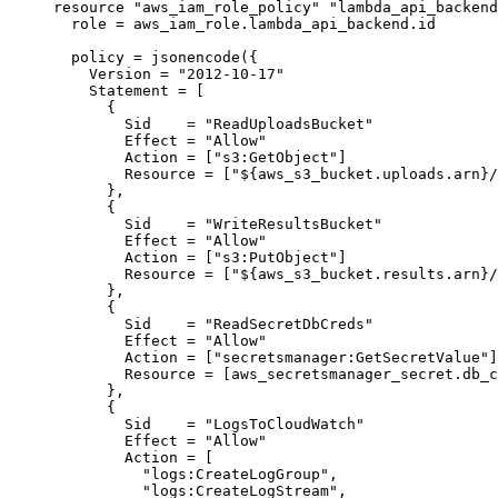
resource
 "aws_iam_role_policy"
 "lambda_api_backend
  role
 =
 aws_iam_role
.
lambda_api_backend
.
id
  policy
 =
 jsonencode
({
    Version 
=
 "2012-10-17"
    Statement 
=
 [
      {
        Sid    
=
 "ReadUploadsBucket"
        Effect 
=
 "Allow"
        Action 
=
 [
"s3:GetObject"
]
        Resource 
=
 [
"
${
aws_s3_bucket
.
uploads
.
arn
}
/
      },
      {
        Sid    
=
 "WriteResultsBucket"
        Effect 
=
 "Allow"
        Action 
=
 [
"s3:PutObject"
]
        Resource 
=
 [
"
${
aws_s3_bucket
.
results
.
arn
}
/
      },
      {
        Sid    
=
 "ReadSecretDbCreds"
        Effect 
=
 "Allow"
        Action 
=
 [
"secretsmanager:GetSecretValue"
]
        Resource 
=
 [aws_secretsmanager_secret.db_c
      },
      {
        Sid    
=
 "LogsToCloudWatch"
        Effect 
=
 "Allow"
        Action 
=
 [
          "logs:CreateLogGroup"
,
          "logs:CreateLogStream"
,