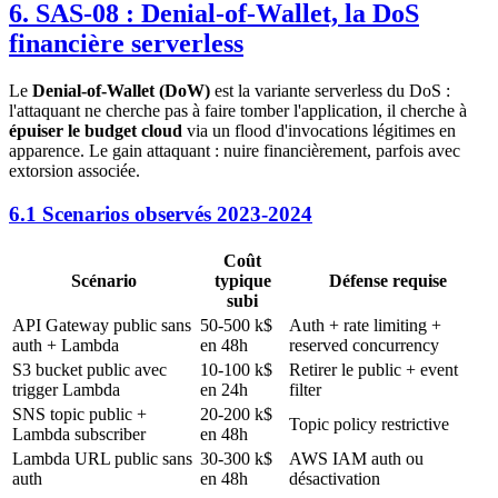
6. SAS-08 : Denial-of-Wallet, la DoS
financière serverless
Le
Denial-of-Wallet (DoW)
est la variante serverless du DoS :
l'attaquant ne cherche pas à faire tomber l'application, il cherche à
épuiser le budget cloud
via un flood d'invocations légitimes en
apparence. Le gain attaquant : nuire financièrement, parfois avec
extorsion associée.
6.1 Scenarios observés 2023-2024
Coût
Scénario
typique
Défense requise
subi
API Gateway public sans
50-500 k$
Auth + rate limiting +
auth + Lambda
en 48h
reserved concurrency
S3 bucket public avec
10-100 k$
Retirer le public + event
trigger Lambda
en 24h
filter
SNS topic public +
20-200 k$
Topic policy restrictive
Lambda subscriber
en 48h
Lambda URL public sans
30-300 k$
AWS IAM auth ou
auth
en 48h
désactivation