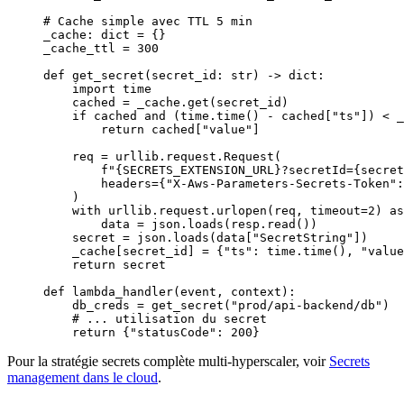
# Cache simple avec TTL 5 min
_cache: 
dict
 =
 {}
_cache_ttl 
=
 300
def
 get_secret
(secret_id: 
str
) -> 
dict
:
    import
 time
    cached 
=
 _cache.get(secret_id)
    if
 cached 
and
 (time.time() 
-
 cached[
"ts"
]) 
<
 _
        return
 cached[
"value"
]
    req 
=
 urllib.request.Request(
        f
"
{SECRETS_EXTENSION_URL}
?secretId=
{
secret
        headers
=
{
"X-Aws-Parameters-Secrets-Token"
:
    )
    with
 urllib.request.urlopen(req, 
timeout
=
2
) 
as
        data 
=
 json.loads(resp.read())
    secret 
=
 json.loads(data[
"SecretString"
])
    _cache[secret_id] 
=
 {
"ts"
: time.time(), 
"value
    return
 secret
def
 lambda_handler
(event, context):
    db_creds 
=
 get_secret(
"prod/api-backend/db"
)
    # ... utilisation du secret
    return
 {
"statusCode"
: 
200
}
Pour la stratégie secrets complète multi-hyperscaler, voir
Secrets
management dans le cloud
.