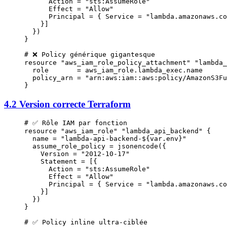
      Action 
=
 "sts:AssumeRole"
      Effect 
=
 "Allow"
      Principal 
=
 { Service 
=
 "lambda.amazonaws.co
    }]
  })
}
# ❌ Policy générique gigantesque
resource
 "aws_iam_role_policy_attachment"
 "lambda_
  role
       =
 aws_iam_role
.
lambda_exec
.
name
  policy_arn
 =
 "arn:aws:iam::aws:policy/AmazonS3Fu
}
4.2 Version correcte Terraform
# ✅ Rôle IAM par fonction
resource
 "aws_iam_role"
 "lambda_api_backend"
 {
  name
 =
 "lambda-api-backend-
${
var
.
env
}
"
  assume_role_policy
 =
 jsonencode
({
    Version 
=
 "2012-10-17"
    Statement 
=
 [{
      Action 
=
 "sts:AssumeRole"
      Effect 
=
 "Allow"
      Principal 
=
 { Service 
=
 "lambda.amazonaws.co
    }]
  })
}
# ✅ Policy inline ultra-ciblée