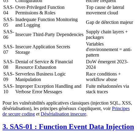
03
Configuration
encore fréquent
SAS-
Over-Privileged Function
Top cause de lateral
04
Permissions & Roles
movement cloud
SAS-
Inadequate Function Monitoring
Gap de détection majeur
05
and Logging
SAS-
Supply chain layers +
Insecure Third-Party Dependencies
06
packages
Variables
SAS-
Insecure Application Secrets
d'environnement = anti-
07
Storage
pattern
SAS-
Denial of Service & Financial
DoW émergent 2023-
08
Resource Exhaustion
2024
SAS-
Serverless Business Logic
Race conditions +
09
Manipulation
workflow abuse
SAS-
Improper Exception Handling and
Fuite métadonnées via
10
Verbose Error Messages
stack traces
Pour les vulnérabilités applicatives classiques (injection SQL, XSS,
désérialisation), les principes généraux s'appliquent, voir
Principes
de secure coding
et
Désérialisation insecure
.
3. SAS-01 : Function Event Data Injection