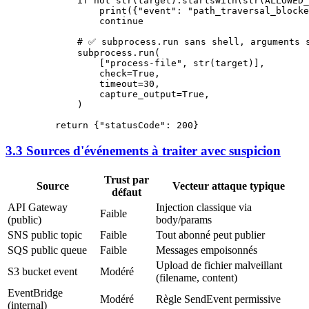
        if
 not
 str
(target).startswith(
str
(
ALLOWED_
            print
({
"event"
: 
"path_traversal_blocke
            continue
        # ✅ subprocess.run sans shell, arguments 
        subprocess.run(
            [
"process-file"
, 
str
(target)],
            check
=
True
,
            timeout
=
30
,
            capture_output
=
True
,
        )
    return
 {
"statusCode"
: 
200
}
3.3 Sources d'événements à traiter avec suspicion
Trust par
Source
Vecteur attaque typique
défaut
API Gateway
Injection classique via
Faible
(public)
body/params
SNS public topic
Faible
Tout abonné peut publier
SQS public queue
Faible
Messages empoisonnés
Upload de fichier malveillant
S3 bucket event
Modéré
(filename, content)
EventBridge
Modéré
Règle SendEvent permissive
(internal)