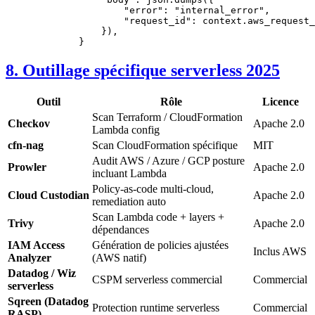
                "error"
: 
"internal_error"
,
                "request_id"
: context.aws_request_
            }),
        }
8. Outillage spécifique serverless 2025
Outil
Rôle
Licence
Scan Terraform / CloudFormation
Checkov
Apache 2.0
Lambda config
cfn-nag
Scan CloudFormation spécifique
MIT
Audit AWS / Azure / GCP posture
Prowler
Apache 2.0
incluant Lambda
Policy-as-code multi-cloud,
Cloud Custodian
Apache 2.0
remediation auto
Scan Lambda code + layers +
Trivy
Apache 2.0
dépendances
IAM Access
Génération de policies ajustées
Inclus AWS
Analyzer
(AWS natif)
Datadog / Wiz
CSPM serverless commercial
Commercial
serverless
Sqreen (Datadog
Protection runtime serverless
Commercial
RASP)