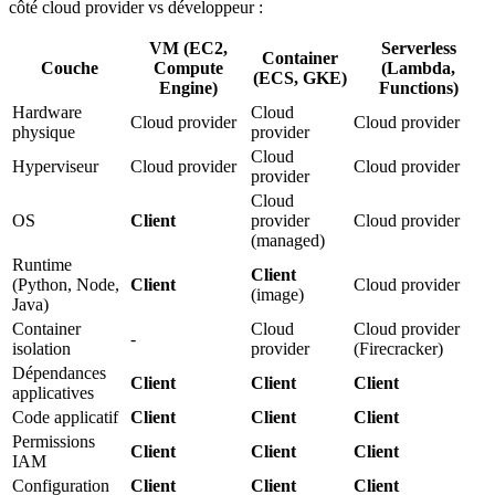
côté cloud provider vs développeur :
VM (EC2,
Serverless
Container
Couche
Compute
(Lambda,
(ECS, GKE)
Engine)
Functions)
Hardware
Cloud
Cloud provider
Cloud provider
physique
provider
Cloud
Hyperviseur
Cloud provider
Cloud provider
provider
Cloud
OS
Client
provider
Cloud provider
(managed)
Runtime
Client
(Python, Node,
Client
Cloud provider
(image)
Java)
Container
Cloud
Cloud provider
-
isolation
provider
(Firecracker)
Dépendances
Client
Client
Client
applicatives
Code applicatif
Client
Client
Client
Permissions
Client
Client
Client
IAM
Configuration
Client
Client
Client