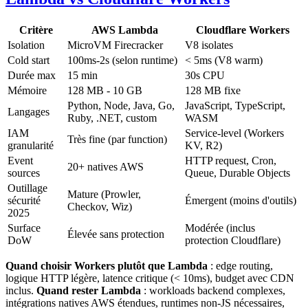
Critère
AWS Lambda
Cloudflare Workers
Isolation
MicroVM Firecracker
V8 isolates
Cold start
100ms-2s (selon runtime)
< 5ms (V8 warm)
Durée max
15 min
30s CPU
Mémoire
128 MB - 10 GB
128 MB fixe
Python, Node, Java, Go,
JavaScript, TypeScript,
Langages
Ruby, .NET, custom
WASM
IAM
Service-level (Workers
Très fine (par function)
granularité
KV, R2)
Event
HTTP request, Cron,
20+ natives AWS
sources
Queue, Durable Objects
Outillage
Mature (Prowler,
sécurité
Émergent (moins d'outils)
Checkov, Wiz)
2025
Surface
Modérée (inclus
Élevée sans protection
DoW
protection Cloudflare)
Quand choisir Workers plutôt que Lambda
: edge routing,
logique HTTP légère, latence critique (< 10ms), budget avec CDN
inclus.
Quand rester Lambda
: workloads backend complexes,
intégrations natives AWS étendues, runtimes non-JS nécessaires,