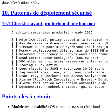
durée d'exécution > 30s.
10. Patterns de déploiement sécurisé
10.1 Checklist avant production d'une fonction
Checklist serverless production-ready 2025
─────────────────────────────────────────────
[ ] Rôle IAM dédié, policy scoped à la fonction (<
[ ] Pas de variable d'environnement avec secret (S
[ ] Timeout < 30s pour HTTP synchrone (sauf cas ju
[ ] Memory explicitement définie (pas de 3008 MB p
[ ] Reserved concurrency ou provisioned concurrenc
[ ] Dead Letter Queue configurée (SQS ou SNS)
[ ] VPC attachment si accès ressources internes (s
[ ] Tracing X-Ray activé
[ ] Logs structurés JSON + retention 30-90 jours
[ ] Tag mandatoires : env, app, team, cost-center,
[ ] Scan Trivy + Checkov + IAM Access Analyzer en 
[ ] Alarme CloudWatch Invocations + Errors + Durat
[ ] Alarme facturation avec action automatique de 
[ ] Documentation runbook incident (qui contacter,
Points clés à retenir
Modèle responsabilité
: OS et runtime passent côté cloud,