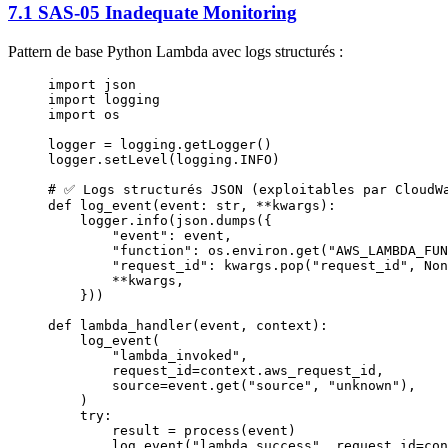
7.1 SAS-05 Inadequate Monitoring
Pattern de base Python Lambda avec logs structurés :
import
 json
import
 logging
import
 os
logger 
=
 logging.getLogger()
logger.setLevel(logging.
INFO
)
# ✅ Logs structurés JSON (exploitables par CloudW
def
 log_event
(event: 
str
, 
**
kwargs):
    logger.info(json.dumps({
        "event"
: event,
        "function"
: os.environ.get(
"AWS_LAMBDA_FU
        "request_id"
: kwargs.pop(
"request_id"
, 
Non
        **
kwargs,
    }))
def
 lambda_handler
(event, context):
    log_event(
        "lambda_invoked"
,
        request_id
=
context.aws_request_id,
        source
=
event.get(
"source"
, 
"unknown"
),
    )
    try
:
        result 
=
 process(event)
        log_event(
"lambda_success"
, 
request_id
=
con