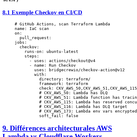
8.1 Exemple Checkov en CI/CD
# GitHub Actions, scan Terraform Lambda
name
: 
IaC scan
on
:
  pull_request
:
jobs
:
  checkov
:
    runs-on
: 
ubuntu-latest
    steps
:
      - 
uses
: 
actions/checkout@v4
      - 
name
: 
Run Checkov
        uses
: 
bridgecrewio/checkov-action@v12
        with
:
          directory
: 
terraform/
          framework
: 
terraform
          check
: 
CKV_AWS_50,CKV_AWS_51,CKV_AWS_115
          # CKV_AWS_50: Lambda has DLQ
          # CKV_AWS_51: Lambda function has tracin
          # CKV_AWS_115: Lambda has reserved concu
          # CKV_AWS_116: Lambda has DLQ target
          # CKV_AWS_173: Lambda env vars encrypted
          soft_fail
: 
false
9. Différences architecturales AWS
Lambda vs Cloudflare Workers