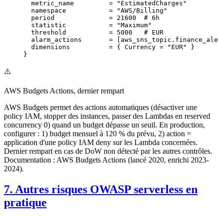
  metric_name
         =
 "EstimatedCharges"
  namespace
           =
 "AWS/Billing"
  period
              =
 21600
  # 6h
  statistic
           =
 "Maximum"
  threshold
           =
 5000
   # EUR
  alarm_actions
       =
 [aws_sns_topic
.
finance_ale
  dimensions
          =
 { Currency 
=
 "EUR"
 }
}
⚠️
AWS Budgets Actions, dernier rempart
AWS Budgets permet des actions automatiques (désactiver une
policy IAM, stopper des instances, passer des Lambdas en reserved
concurrency 0) quand un budget dépasse un seuil. En production,
configurer : 1) budget mensuel à 120 % du prévu, 2) action =
application d'une policy IAM deny sur les Lambda concernées.
Dernier rempart en cas de DoW non détecté par les autres contrôles.
Documentation : AWS Budgets Actions (lancé 2020, enrichi 2023-
2024).
7. Autres risques OWASP serverless en
pratique