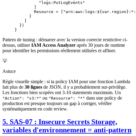
          "logs:PutLogEvents"
        ]
        Resource 
=
 [
"arn:aws:logs:
${
var
.
region
}
:*:
      }
    ]
  })
}
Pattern de tuning : démarrer avec la version correcte restrictive ci-
dessus, utiliser
IAM Access Analyzer
après 30 jours de runtime
pour identifier les permissions réellement utilisées et affiner.
💡
Astuce
Règle visuelle simple : si ta policy IAM pour une fonction Lambda
fait plus de
30 lignes
de JSON, il y a probablement sur-privilège.
Les fonctions bien scopées ont 3-10 statements maximum. Un
ou
dans une policy de
"Action": "s3:*"
"Resource": "*"
production est presque toujours un gap à corriger, vérifier
systématiquement en code review.
5. SAS-07 : Insecure Secrets Storage,
variables d'environnement = anti-pattern