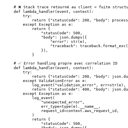
# ❌ Stack trace retourné au client = fuite struct
def
 lambda_handler
(event, context):
    try
:
        return
 {
"statusCode"
: 
200
, 
"body"
: process
    except
 Exception
 as
 e:
        return
 {
            "statusCode"
: 
500
,
            "body"
: json.dumps({
                "error"
: 
str
(e),
                "traceback"
: traceback.format_exc(
            }),
        }
# ✅ Error handling propre avec correlation ID
def
 lambda_handler
(event, context):
    try
:
        return
 {
"statusCode"
: 
200
, 
"body"
: json.du
    except
 ValidationError 
as
 e:
        log_event(
"validation_error"
, 
err
=
str
(e), 
        return
 {
"statusCode"
: 
400
, 
"body"
: json.du
    except
 Exception
 as
 e:
        log_event(
            "unexpected_error"
,
            err_type
=
type
(e).
__name__
,
            request_id
=
context.aws_request_id,
        )
        return
 {
            "statusCode"
: 
500
,
            "body"
: json.dumps({