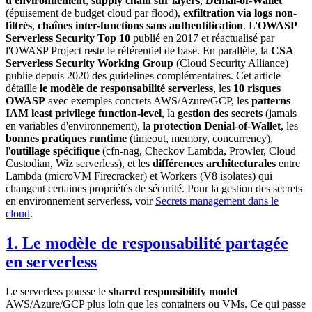
d'environnement
,
supply chain sur layers
,
Denial-of-Wallet
(épuisement de budget cloud par flood),
exfiltration via logs non-
filtrés
,
chaînes inter-functions sans authentification
. L'
OWASP
Serverless Security Top 10
publié en 2017 et réactualisé par
l'OWASP Project reste le référentiel de base. En parallèle, la
CSA
Serverless Security Working Group
(Cloud Security Alliance)
publie depuis 2020 des guidelines complémentaires. Cet article
détaille
le modèle de responsabilité serverless
, les
10 risques
OWASP
avec exemples concrets AWS/Azure/GCP, les
patterns
IAM least privilege function-level
, la
gestion des secrets
(jamais
en variables d'environnement), la
protection Denial-of-Wallet
, les
bonnes pratiques runtime
(timeout, memory, concurrency),
l'
outillage spécifique
(cfn-nag, Checkov Lambda, Prowler, Cloud
Custodian, Wiz serverless), et les
différences architecturales
entre
Lambda (microVM Firecracker) et Workers (V8 isolates) qui
changent certaines propriétés de sécurité. Pour la gestion des secrets
en environnement serverless, voir
Secrets management dans le
cloud
.
1. Le modèle de responsabilité partagée
en serverless
Le serverless pousse le
shared responsibility model
AWS/Azure/GCP plus loin que les containers ou VMs. Ce qui passe