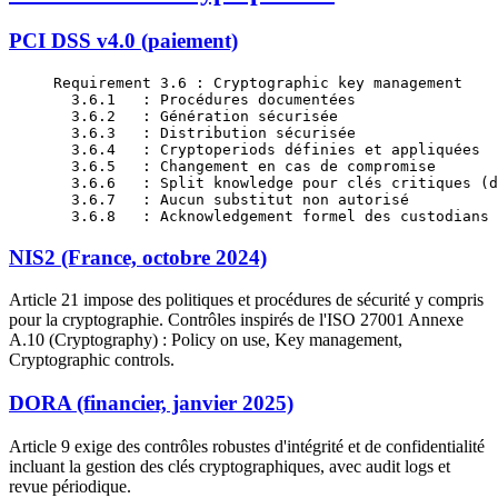
PCI DSS v4.0 (paiement)
Requirement 3.6 : Cryptographic key management
  3.6.1   : Procédures documentées
  3.6.2   : Génération sécurisée
  3.6.3   : Distribution sécurisée
  3.6.4   : Cryptoperiods définies et appliquées
  3.6.5   : Changement en cas de compromise
  3.6.6   : Split knowledge pour clés critiques (d
  3.6.7   : Aucun substitut non autorisé
  3.6.8   : Acknowledgement formel des custodians
NIS2 (France, octobre 2024)
Article 21 impose des politiques et procédures de sécurité y compris
pour la cryptographie. Contrôles inspirés de l'ISO 27001 Annexe
A.10 (Cryptography) : Policy on use, Key management,
Cryptographic controls.
DORA (financier, janvier 2025)
Article 9 exige des contrôles robustes d'intégrité et de confidentialité
incluant la gestion des clés cryptographiques, avec audit logs et
revue périodique.