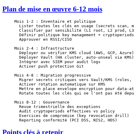
Plan de mise en œuvre 6-12 mois
Mois 1-2 : Inventaire et politique
  Lister toutes les clés en usage (secrets scan, m
  Classifier par sensibilité (L1 root, L2 prod, L3
  Définir politique key management + cryptoperiods
  Approuver en RSSI/CISO
Mois 2-4 : Infrastructure
  Déployer ou vérifier KMS cloud (AWS, GCP, Azure)
  Déployer Vault (HA cluster, auto-unseal via KMS)
  Intégrer avec SIEM pour audit logs
  Activer push protection Git
Mois 4-8 : Migration progressive
  Migrer secrets critiques vers Vault/KMS (roles, 
  Activer rotation automatique sur KMS
  Mettre en place envelope encryption pour data-at
  Rotate toutes les clés qui ne l'ont pas été depu
Mois 8-12 : Gouvernance
  Revue trimestrielle des exceptions
  Audit cryptoperiods effectives vs policy
  Exercices de compromise (key revocation drill)
  Reporting conformité (PCI DSS, NIS2, HDS)
Points clés à retenir