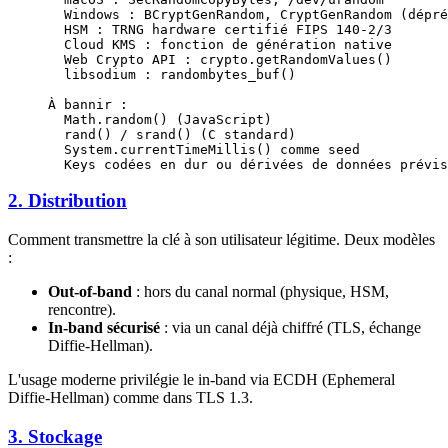
  Windows : BCryptGenRandom, CryptGenRandom (dépré
  HSM : TRNG hardware certifié FIPS 140-2/3
  Cloud KMS : fonction de génération native
  Web Crypto API : crypto.getRandomValues()
  libsodium : randombytes_buf()
À bannir :
  Math.random() (JavaScript)
  rand() / srand() (C standard)
  System.currentTimeMillis() comme seed
  Keys codées en dur ou dérivées de données prévis
2. Distribution
Comment transmettre la clé à son utilisateur légitime. Deux modèles
:
Out-of-band
: hors du canal normal (physique, HSM,
rencontre).
In-band sécurisé
: via un canal déjà chiffré (TLS, échange
Diffie-Hellman).
L'usage moderne privilégie le in-band via ECDH (Ephemeral
Diffie-Hellman) comme dans TLS 1.3.
3. Stockage