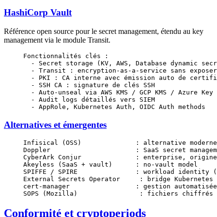
HashiCorp Vault
Référence open source pour le secret management, étendu au key
management via le module Transit.
Fonctionnalités clés :
  - Secret storage (KV, AWS, Database dynamic secr
  - Transit : encryption-as-a-service sans exposer
  - PKI : CA interne avec émission auto de certifi
  - SSH CA : signature de clés SSH
  - Auto-unseal via AWS KMS / GCP KMS / Azure Key 
  - Audit logs détaillés vers SIEM
  - AppRole, Kubernetes Auth, OIDC Auth methods
Alternatives et émergentes
Infisical (OSS)              : alternative moderne
Doppler                      : SaaS secret managem
CyberArk Conjur              : enterprise, origine
Akeyless (SaaS + vault)      : no-vault model
SPIFFE / SPIRE               : workload identity (
External Secrets Operator     : bridge Kubernetes 
cert-manager                 : gestion automatisée
SOPS (Mozilla)                : fichiers chiffrés 
Conformité et cryptoperiods