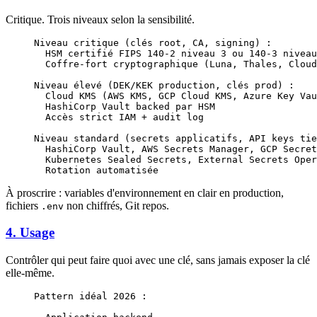
Critique. Trois niveaux selon la sensibilité.
Niveau critique (clés root, CA, signing) :
  HSM certifié FIPS 140-2 niveau 3 ou 140-3 niveau
  Coffre-fort cryptographique (Luna, Thales, Cloud
Niveau élevé (DEK/KEK production, clés prod) :
  Cloud KMS (AWS KMS, GCP Cloud KMS, Azure Key Vau
  HashiCorp Vault backed par HSM
  Accès strict IAM + audit log
Niveau standard (secrets applicatifs, API keys tie
  HashiCorp Vault, AWS Secrets Manager, GCP Secret
  Kubernetes Sealed Secrets, External Secrets Oper
  Rotation automatisée
À proscrire : variables d'environnement en clair en production,
fichiers
non chiffrés, Git repos.
.env
4. Usage
Contrôler qui peut faire quoi avec une clé, sans jamais exposer la clé
elle-même.
Pattern idéal 2026 :