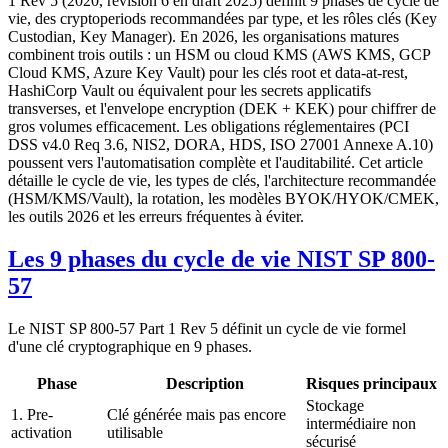
1 Rev 5 (2020, révision 6 en draft 2025) définit 9 phases de cycle de
vie, des cryptoperiods recommandées par type, et les rôles clés (Key
Custodian, Key Manager). En 2026, les organisations matures
combinent trois outils : un HSM ou cloud KMS (AWS KMS, GCP
Cloud KMS, Azure Key Vault) pour les clés root et data-at-rest,
HashiCorp Vault ou équivalent pour les secrets applicatifs
transverses, et l'envelope encryption (DEK + KEK) pour chiffrer de
gros volumes efficacement. Les obligations réglementaires (PCI
DSS v4.0 Req 3.6, NIS2, DORA, HDS, ISO 27001 Annexe A.10)
poussent vers l'automatisation complète et l'auditabilité. Cet article
détaille le cycle de vie, les types de clés, l'architecture recommandée
(HSM/KMS/Vault), la rotation, les modèles BYOK/HYOK/CMEK,
les outils 2026 et les erreurs fréquentes à éviter.
Les 9 phases du cycle de vie NIST SP 800-
57
Le NIST SP 800-57 Part 1 Rev 5 définit un cycle de vie formel
d'une clé cryptographique en 9 phases.
Phase
Description
Risques principaux
Stockage
1. Pre-
Clé générée mais pas encore
intermédiaire non
activation
utilisable
sécurisé