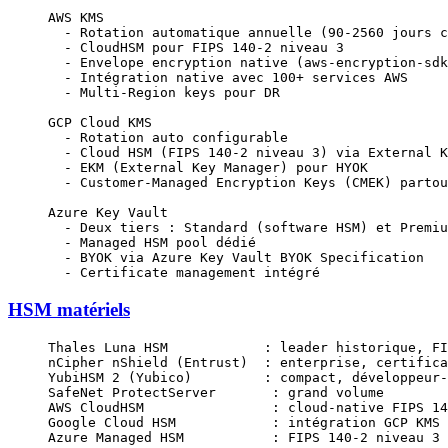
AWS KMS
  - Rotation automatique annuelle (90-2560 jours c
  - CloudHSM pour FIPS 140-2 niveau 3
  - Envelope encryption native (aws-encryption-sdk
  - Intégration native avec 100+ services AWS
  - Multi-Region keys pour DR
GCP Cloud KMS
  - Rotation auto configurable
  - Cloud HSM (FIPS 140-2 niveau 3) via External K
  - EKM (External Key Manager) pour HYOK
  - Customer-Managed Encryption Keys (CMEK) partou
Azure Key Vault
  - Deux tiers : Standard (software HSM) et Premiu
  - Managed HSM pool dédié
  - BYOK via Azure Key Vault BYOK Specification
  - Certificate management intégré
HSM matériels
Thales Luna HSM            : leader historique, FI
nCipher nShield (Entrust)  : enterprise, certifica
YubiHSM 2 (Yubico)         : compact, développeur-
SafeNet ProtectServer       : grand volume
AWS CloudHSM                : cloud-native FIPS 14
Google Cloud HSM            : intégration GCP KMS
Azure Managed HSM           : FIPS 140-2 niveau 3