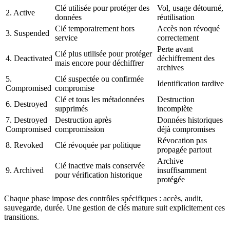
Clé utilisée pour protéger des
Vol, usage détourné,
2. Active
données
réutilisation
Clé temporairement hors
Accès non révoqué
3. Suspended
service
correctement
Perte avant
Clé plus utilisée pour protéger
4. Deactivated
déchiffrement des
mais encore pour déchiffrer
archives
5.
Clé suspectée ou confirmée
Identification tardive
Compromised
compromise
Clé et tous les métadonnées
Destruction
6. Destroyed
supprimés
incomplète
7. Destroyed
Destruction après
Données historiques
Compromised
compromission
déjà compromises
Révocation pas
8. Revoked
Clé révoquée par politique
propagée partout
Archive
Clé inactive mais conservée
9. Archived
insuffisamment
pour vérification historique
protégée
Chaque phase impose des contrôles spécifiques : accès, audit,
sauvegarde, durée. Une gestion de clés mature suit explicitement ces
transitions.