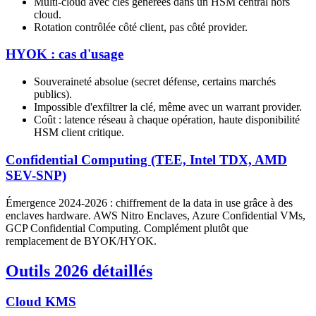
Multi-cloud avec clés générées dans un HSM central hors
cloud.
Rotation contrôlée côté client, pas côté provider.
HYOK : cas d'usage
Souveraineté absolue (secret défense, certains marchés
publics).
Impossible d'exfiltrer la clé, même avec un warrant provider.
Coût : latence réseau à chaque opération, haute disponibilité
HSM client critique.
Confidential Computing (TEE, Intel TDX, AMD
SEV-SNP)
Émergence 2024-2026 : chiffrement de la data in use grâce à des
enclaves hardware. AWS Nitro Enclaves, Azure Confidential VMs,
GCP Confidential Computing. Complément plutôt que
remplacement de BYOK/HYOK.
Outils 2026 détaillés
Cloud KMS