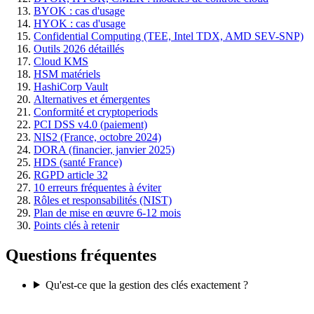
BYOK : cas d'usage
HYOK : cas d'usage
Confidential Computing (TEE, Intel TDX, AMD SEV-SNP)
Outils 2026 détaillés
Cloud KMS
HSM matériels
HashiCorp Vault
Alternatives et émergentes
Conformité et cryptoperiods
PCI DSS v4.0 (paiement)
NIS2 (France, octobre 2024)
DORA (financier, janvier 2025)
HDS (santé France)
RGPD article 32
10 erreurs fréquentes à éviter
Rôles et responsabilités (NIST)
Plan de mise en œuvre 6-12 mois
Points clés à retenir
Questions fréquentes
Qu'est-ce que la gestion des clés exactement ?