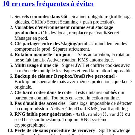
10 erreurs fréquentes à éviter
Secrets commités dans Git
- Scanner obligatoire (trufflehog,
gitleaks, GitHub Secret Scanning + push protection).
Variables d'environnement comme seul stockage
production
- OK dev local, remplacer par Vault/Secret
Manager en prod.
Clé partagée entre dev/staging/prod
- Un incident en dev
compromet la prod. Séparer strictement.
Rotation manuelle "un jour"
- Sans automation, la rotation
ne se fait jamais. Activer rotation KMS automatique.
Multi-usage d'une clé
- Signer JWT et chiffrer cookies avec
la même clé multiplie les risques et rend la rotation impossible.
Backup de clés sur Dropbox/OneDrive personnel
-
Backup indispensable mais avec mêmes protections que la clé
originale.
Clé hard-codée dans le code
- Tests unitaires oubliés qui
partent en commit. Toujours en secret injection runtime.
Pas d'audit des accès clés
- Sans logs, impossible de détecter
la compromission. Activer CloudTrail KMS, Vault audit log.
RNG faible pour génération
-
,
ou
Math.random()
rand()
seed basé sur timestamp. Toujours RNG système
cryptographique.
Perte de clé sans procédure de recovery
- Split knowledge