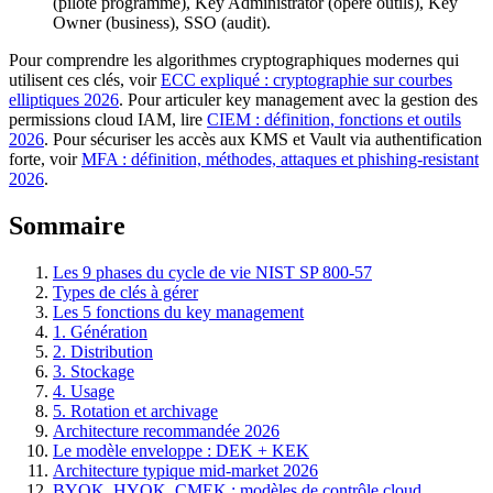
(pilote programme), Key Administrator (opère outils), Key
Owner (business), SSO (audit).
Pour comprendre les algorithmes cryptographiques modernes qui
utilisent ces clés, voir
ECC expliqué : cryptographie sur courbes
elliptiques 2026
. Pour articuler key management avec la gestion des
permissions cloud IAM, lire
CIEM : définition, fonctions et outils
2026
. Pour sécuriser les accès aux KMS et Vault via authentification
forte, voir
MFA : définition, méthodes, attaques et phishing-resistant
2026
.
Sommaire
Les 9 phases du cycle de vie NIST SP 800-57
Types de clés à gérer
Les 5 fonctions du key management
1. Génération
2. Distribution
3. Stockage
4. Usage
5. Rotation et archivage
Architecture recommandée 2026
Le modèle enveloppe : DEK + KEK
Architecture typique mid-market 2026
BYOK, HYOK, CMEK : modèles de contrôle cloud