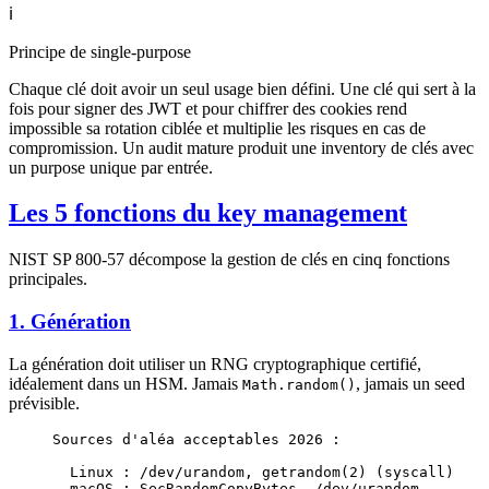
ℹ️
Principe de single-purpose
Chaque clé doit avoir un seul usage bien défini. Une clé qui sert à la
fois pour signer des JWT et pour chiffrer des cookies rend
impossible sa rotation ciblée et multiplie les risques en cas de
compromission. Un audit mature produit une inventory de clés avec
un purpose unique par entrée.
Les 5 fonctions du key management
NIST SP 800-57 décompose la gestion de clés en cinq fonctions
principales.
1. Génération
La génération doit utiliser un RNG cryptographique certifié,
idéalement dans un HSM. Jamais
, jamais un seed
Math.random()
prévisible.
Sources d'aléa acceptables 2026 :
  Linux : /dev/urandom, getrandom(2) (syscall)
  macOS : SecRandomCopyBytes, /dev/urandom