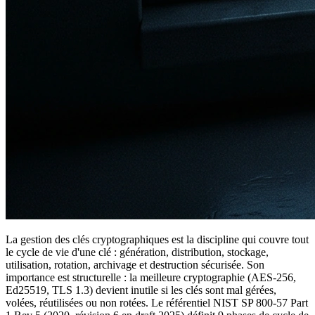
La gestion des clés cryptographiques est la discipline qui couvre tout
le cycle de vie d'une clé : génération, distribution, stockage,
utilisation, rotation, archivage et destruction sécurisée. Son
importance est structurelle : la meilleure cryptographie (AES-256,
Ed25519, TLS 1.3) devient inutile si les clés sont mal gérées,
volées, réutilisées ou non rotées. Le référentiel NIST SP 800-57 Part