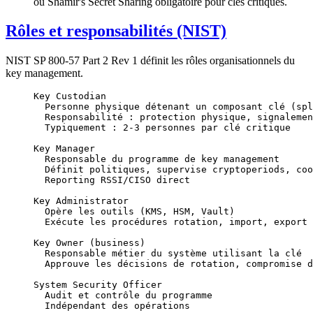
ou Shamir's Secret Sharing obligatoire pour clés critiques.
Rôles et responsabilités (NIST)
NIST SP 800-57 Part 2 Rev 1 définit les rôles organisationnels du
key management.
Key Custodian
  Personne physique détenant un composant clé (spl
  Responsabilité : protection physique, signalemen
  Typiquement : 2-3 personnes par clé critique
Key Manager
  Responsable du programme de key management
  Définit politiques, supervise cryptoperiods, coo
  Reporting RSSI/CISO direct
Key Administrator
  Opère les outils (KMS, HSM, Vault)
  Exécute les procédures rotation, import, export
Key Owner (business)
  Responsable métier du système utilisant la clé
  Approuve les décisions de rotation, compromise d
System Security Officer
  Audit et contrôle du programme
  Indépendant des opérations