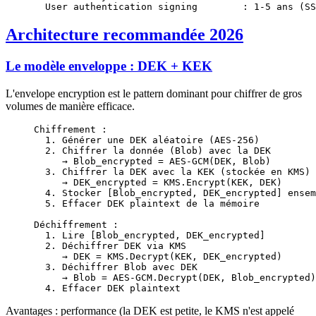
  User authentication signing        : 1-5 ans (SS
Architecture recommandée 2026
Le modèle enveloppe : DEK + KEK
L'envelope encryption est le pattern dominant pour chiffrer de gros
volumes de manière efficace.
Chiffrement :
  1. Générer une DEK aléatoire (AES-256)
  2. Chiffrer la donnée (Blob) avec la DEK
     → Blob_encrypted = AES-GCM(DEK, Blob)
  3. Chiffrer la DEK avec la KEK (stockée en KMS)
     → DEK_encrypted = KMS.Encrypt(KEK, DEK)
  4. Stocker [Blob_encrypted, DEK_encrypted] ensem
  5. Effacer DEK plaintext de la mémoire
Déchiffrement :
  1. Lire [Blob_encrypted, DEK_encrypted]
  2. Déchiffrer DEK via KMS
     → DEK = KMS.Decrypt(KEK, DEK_encrypted)
  3. Déchiffrer Blob avec DEK
     → Blob = AES-GCM.Decrypt(DEK, Blob_encrypted)
  4. Effacer DEK plaintext
Avantages : performance (la DEK est petite, le KMS n'est appelé