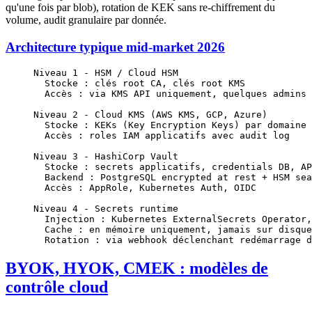
qu'une fois par blob), rotation de KEK sans re-chiffrement du
volume, audit granulaire par donnée.
Architecture typique mid-market 2026
Niveau 1 - HSM / Cloud HSM
  Stocke : clés root CA, clés root KMS
  Accès : via KMS API uniquement, quelques admins 
Niveau 2 - Cloud KMS (AWS KMS, GCP, Azure)
  Stocke : KEKs (Key Encryption Keys) par domaine 
  Accès : roles IAM applicatifs avec audit log
Niveau 3 - HashiCorp Vault
  Stocke : secrets applicatifs, credentials DB, AP
  Backend : PostgreSQL encrypted at rest + HSM sea
  Accès : AppRole, Kubernetes Auth, OIDC
Niveau 4 - Secrets runtime
  Injection : Kubernetes ExternalSecrets Operator,
  Cache : en mémoire uniquement, jamais sur disque
  Rotation : via webhook déclenchant redémarrage d
BYOK, HYOK, CMEK : modèles de
contrôle cloud