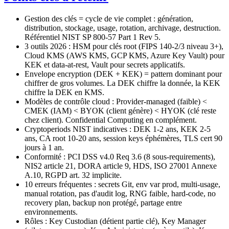
Gestion des clés = cycle de vie complet : génération,
distribution, stockage, usage, rotation, archivage, destruction.
Référentiel NIST SP 800-57 Part 1 Rev 5.
3 outils 2026 : HSM pour clés root (FIPS 140-2/3 niveau 3+),
Cloud KMS (AWS KMS, GCP KMS, Azure Key Vault) pour
KEK et data-at-rest, Vault pour secrets applicatifs.
Envelope encryption (DEK + KEK) = pattern dominant pour
chiffrer de gros volumes. La DEK chiffre la donnée, la KEK
chiffre la DEK en KMS.
Modèles de contrôle cloud : Provider-managed (faible) <
CMEK (IAM) < BYOK (client génère) < HYOK (clé reste
chez client). Confidential Computing en complément.
Cryptoperiods NIST indicatives : DEK 1-2 ans, KEK 2-5
ans, CA root 10-20 ans, session keys éphémères, TLS cert 90
jours à 1 an.
Conformité : PCI DSS v4.0 Req 3.6 (8 sous-requirements),
NIS2 article 21, DORA article 9, HDS, ISO 27001 Annexe
A.10, RGPD art. 32 implicite.
10 erreurs fréquentes : secrets Git, env var prod, multi-usage,
manual rotation, pas d'audit log, RNG faible, hard-code, no
recovery plan, backup non protégé, partage entre
environnements.
Rôles : Key Custodian (détient partie clé), Key Manager