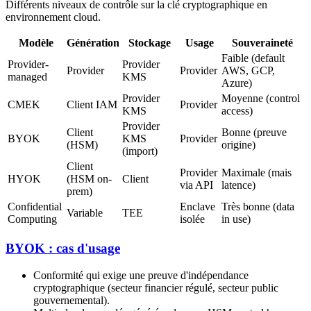
Différents niveaux de contrôle sur la clé cryptographique en
environnement cloud.
Modèle
Génération
Stockage
Usage
Souveraineté
Faible (default
Provider-
Provider
Provider
Provider
AWS, GCP,
managed
KMS
Azure)
Provider
Moyenne (control
CMEK
Client IAM
Provider
KMS
access)
Provider
Client
Bonne (preuve
BYOK
KMS
Provider
(HSM)
origine)
(import)
Client
Provider
Maximale (mais
HYOK
(HSM on-
Client
via API
latence)
prem)
Confidential
Enclave
Très bonne (data
Variable
TEE
Computing
isolée
in use)
BYOK : cas d'usage
Conformité qui exige une preuve d'indépendance
cryptographique (secteur financier régulé, secteur public
gouvernemental).