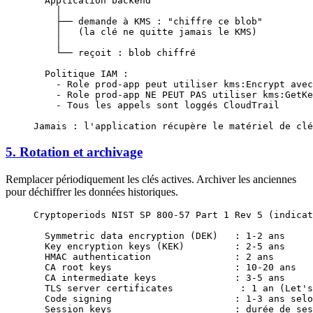
  Application backend
    │
    ├── demande à KMS : "chiffre ce blob"
    │   (la clé ne quitte jamais le KMS)
    │
    └── reçoit : blob chiffré
  Politique IAM :
    - Role prod-app peut utiliser kms:Encrypt avec
    - Role prod-app NE PEUT PAS utiliser kms:GetKe
    - Tous les appels sont loggés CloudTrail
Jamais : l'application récupère le matériel de clé
5. Rotation et archivage
Remplacer périodiquement les clés actives. Archiver les anciennes
pour déchiffrer les données historiques.
Cryptoperiods NIST SP 800-57 Part 1 Rev 5 (indicat
  Symmetric data encryption (DEK)   : 1-2 ans
  Key encryption keys (KEK)         : 2-5 ans
  HMAC authentication               : 2 ans
  CA root keys                      : 10-20 ans
  CA intermediate keys              : 3-5 ans
  TLS server certificates            : 1 an (Let's
  Code signing                      : 1-3 ans selo
  Session keys                      : durée de ses