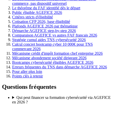
commerce, pas dispositif universel
Le théorème du FAF identifié dès le départ
Public éligible AGEFICE 2026
Critères stricts d'éligibilité
Cotisation CFP 2026, base éligibilité
Plafonds AGEFICE 2026 par thématique
Démarche AGEFICE step-by-step 2026
Comparaison AGEFICE vs autres FAF français 2026
Stratégie cumul aides TNS cybersécurité 2026
Calcul concret bootcamp cyber 10 000€ pour TNS
commerçant 2026
Mécanisme crédit d'impôt formation chef entreprise 2026
Mécanisme abondement société dirigeant 2026
Bootcamps cybersécurité éligibles AGEFICE 2026
Erreurs fréquentes du TNS dans démarche AGEFICE 2026
Pour aller plus loin
Points clés à retenir
Questions fréquentes
Qui peut financer sa formation cybersécurité via AGEFICE
en 2026 ?