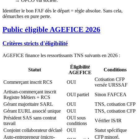
→ OPCO via société.
Identifier le bon FAF dès le départ = règle absolue. Sans cela,
démarches en pure perte.
Public éligible AGEFICE 2026
Critères stricts d'éligibilité
AGEFICE finance les ressortissants TNS suivants en 2026 :
Éligibilité
Statut
Conditions
AGEFICE
Cotisation CFP
Commerçant inscrit RCS
OUI
versée URSSAF
Artisan-commerçant inscrit
OUI partiel
Sinon FAFCEA
Registre Métiers + RCS
Gérant majoritaire SARL
OUI
TNS, cotisation CFP
Gérant EURL associé unique
OUI
TNS, cotisation CFP
Président SAS sans contrat
OUI sous
Vérifier IS/IR
travail
conditions
Conjoint collaborateur déclaré
OUI
Statut spécifique
Auto-entrepreneur (micro-
CFP minoré,