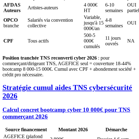
AFDAS
4 000€
6-10
OUI
Artistes-auteurs
Auteurs
HT
semaines
partie
Variable,
OPCO
Salariés via convention
4-8
jusqu'à 15
OUI
branche
collective
semaines
000€/an
500-5
11 jours
CPF
Tous actifs
000€
NA
ouvrés
cumulés
Position tranchée TNS reconverti cyber 2026
: pour
commerçant/dirigeant TNS, AGEFICE seul = couverture 18-44%
bootcamp 8 000-15 000€. Cumul avec CPF + abondement société +
crédit pro nécessaire.
Stratégie cumul aides TNS cybersécurité
2026
Calcul concret bootcamp cyber 10 000€ pour TNS
commerçant 2026
Source financement
Montant 2026
Démarche
AGEFICE (plafond