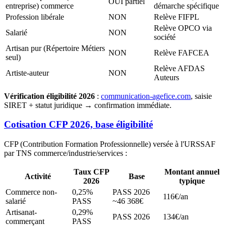
OUI partiel
entreprise) commerce
démarche spécifique
Profession libérale
NON
Relève FIFPL
Relève OPCO via
Salarié
NON
société
Artisan pur (Répertoire Métiers
NON
Relève FAFCEA
seul)
Relève AFDAS
Artiste-auteur
NON
Auteurs
Vérification éligibilité 2026
:
communication-agefice.com
, saisie
SIRET + statut juridique → confirmation immédiate.
Cotisation CFP 2026, base éligibilité
CFP (Contribution Formation Professionnelle) versée à l'URSSAF
par TNS commerce/industrie/services :
Taux CFP
Montant annuel
Activité
Base
2026
typique
Commerce non-
0,25%
PASS 2026
116€/an
salarié
PASS
~46 368€
Artisanat-
0,29%
PASS 2026
134€/an
commerçant
PASS