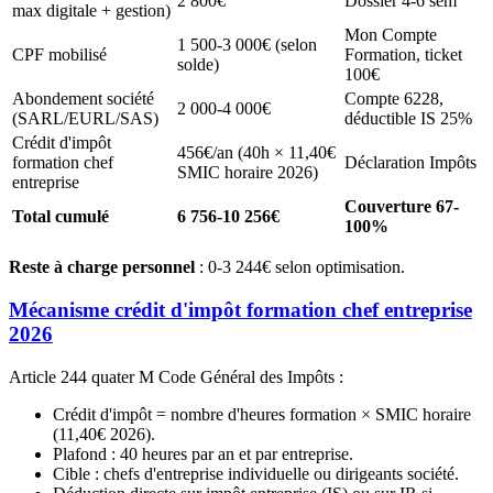
2 800€
Dossier 4-6 sem
max digitale + gestion)
Mon Compte
1 500-3 000€ (selon
CPF mobilisé
Formation, ticket
solde)
100€
Abondement société
Compte 6228,
2 000-4 000€
(SARL/EURL/SAS)
déductible IS 25%
Crédit d'impôt
456€/an (40h × 11,40€
formation chef
Déclaration Impôts
SMIC horaire 2026)
entreprise
Couverture 67-
Total cumulé
6 756-10 256€
100%
Reste à charge personnel
: 0-3 244€ selon optimisation.
Mécanisme crédit d'impôt formation chef entreprise
2026
Article 244 quater M Code Général des Impôts :
Crédit d'impôt = nombre d'heures formation × SMIC horaire
(11,40€ 2026).
Plafond : 40 heures par an et par entreprise.
Cible : chefs d'entreprise individuelle ou dirigeants société.