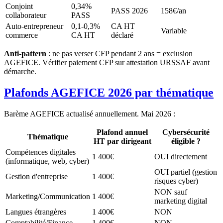
Conjoint
0,34%
PASS 2026
158€/an
collaborateur
PASS
Auto-entrepreneur
0,1-0,3%
CA HT
Variable
commerce
CA HT
déclaré
Anti-pattern
: ne pas verser CFP pendant 2 ans = exclusion
AGEFICE. Vérifier paiement CFP sur attestation URSSAF avant
démarche.
Plafonds AGEFICE 2026 par thématique
Barème AGEFICE actualisé annuellement. Mai 2026 :
Plafond annuel
Cybersécurité
Thématique
HT par dirigeant
éligible ?
Compétences digitales
1 400€
OUI directement
(informatique, web, cyber)
OUI partiel (gestion
Gestion d'entreprise
1 400€
risques cyber)
NON sauf
Marketing/Communication
1 400€
marketing digital
Langues étrangères
1 400€
NON
Comptabilité/Finance
1 400€
NON