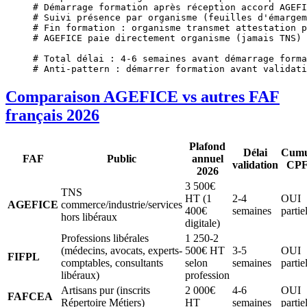
# Démarrage formation après réception accord AGEFI
# Suivi présence par organisme (feuilles d'émargem
# Fin formation : organisme transmet attestation p
# AGEFICE paie directement organisme (jamais TNS)
# Total délai : 4-6 semaines avant démarrage forma
# Anti-pattern : démarrer formation avant validati
Comparaison AGEFICE vs autres FAF
français 2026
Plafond
Délai
Cumu
FAF
Public
annuel
validation
CP
2026
3 500€
TNS
HT (1
2-4
OUI
AGEFICE
commerce/industrie/services
400€
semaines
partie
hors libéraux
digitale)
Professions libérales
1 250-2
(médecins, avocats, experts-
500€ HT
3-5
OUI
FIFPL
comptables, consultants
selon
semaines
partie
libéraux)
profession
Artisans pur (inscrits
2 000€
4-6
OUI
FAFCEA
Répertoire Métiers)
HT
semaines
partie