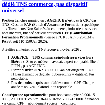
dédié TNS commerce, pas dispositif
universel
Position tranchée numéro un :
AGEFICE n'est pas le CPF des
TNS
. C'est un
FAF (Fonds d'Assurance Formation)
spécifique
aux Travailleurs Non Salariés du commerce, industrie et services
hors libéraux, financé par leur cotisation
CFP (Contribution
Formation Professionnelle)
versée à l'URSSAF (0,25-0,34%
PASS, soit 110-150€/an 2026).
3 réalités à intégrer pour TNS reconverti cyber 2026 :
AGEFICE = TNS commerce/industrie/services hors
libéraux
. Si tu es médecin, avocat, expert-comptable libéral =
FIFPL, pas AGEFICE.
Plafond strict 2026
: 3 500€ HT/an par dirigeant. 1 400€
HT/an thématique digitale (cybersécurité = digitale). Pas
négociable.
Pas de droits acquis cumulables
comme CPF. Chaque
année = nouveau plafond, non reportable.
Conséquence opérationnelle
: pour bootcamp cyber 8 000-15
000€, AGEFICE couvre 18-44%. Reste 5 000-13 000€ à financer
via cumul CPF + abondement société + crédit pro.