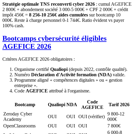
Stratégie optimale TNS reconverti cyber 2026
: cumul AGEFICE
2 800€ + abondement société 3 000-5 000€ + CPF 2 000€ + crédit
impôt 456€ =
8 256-10 256€ aides cumulées
sur bootcamp 10
000€. Reste à charge personnel 0-1 744€. Ratio évident vs payer
100% cash.
Bootcamps cybersécurité éligibles
AGEFICE 2026
Critères AGEFICE 2026 obligatoires :
Organisme certifié
Qualiopi
(depuis 2022, contrôle qualité).
Numéro
Déclaration d'Activité formation (NDA)
valide.
Programme aligné « compétences digitales » ou « gestion
entreprise ».
Code
AGEFICE
attribué à l'organisme.
Code
Bootcamp
Qualiopi
NDA
Tarif 2026
AGEFICE
Zeroday Cyber
9 800-12
OUI
OUI
OUI (vérifier)
Academy
000€
OpenClassrooms
OUI
OUI
OUI
7 800€
6 000-8