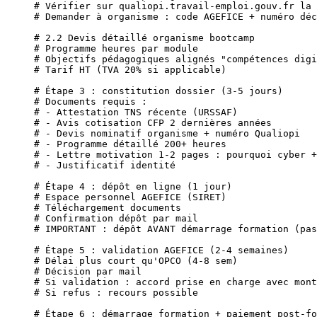
# Vérifier sur qualiopi.travail-emploi.gouv.fr la 
# Demander à organisme : code AGEFICE + numéro déc
# 2.2 Devis détaillé organisme bootcamp
# Programme heures par module
# Objectifs pédagogiques alignés "compétences digi
# Tarif HT (TVA 20% si applicable)
# Étape 3 : constitution dossier (3-5 jours)
# Documents requis :
# - Attestation TNS récente (URSSAF)
# - Avis cotisation CFP 2 dernières années
# - Devis nominatif organisme + numéro Qualiopi
# - Programme détaillé 200+ heures
# - Lettre motivation 1-2 pages : pourquoi cyber +
# - Justificatif identité
# Étape 4 : dépôt en ligne (1 jour)
# Espace personnel AGEFICE (SIRET)
# Téléchargement documents
# Confirmation dépôt par mail
# IMPORTANT : dépôt AVANT démarrage formation (pas
# Étape 5 : validation AGEFICE (2-4 semaines)
# Délai plus court qu'OPCO (4-8 sem)
# Décision par mail
# Si validation : accord prise en charge avec mont
# Si refus : recours possible
# Étape 6 : démarrage formation + paiement post-fo