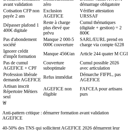
avant validation
zéro
démarrage obligatoire
Cotisation CFP non
Exclusion
Vérifier attestation
payée 2 ans
AGEFICE
URSSAF
Reste à charge
Cumul thématiques
Dépasser plafond 1
plus élevé que
(digitale + gestion) = 2
400€ digitale
prévu
800€
Pas d'abondement
Manque 2 000-5
SARL/EURL prend en
société
000€ couverture
charge via compte 6228
Ignorer crédit
Manque 456€/an
Article 244 quater M CGI
d'impôt formation
Pas de cumul
Couverture
Cumul possible 2026
AGEFICE + CPF
suboptimale
avec articulation
Profession libérale
Démarche FIFPL, pas
Refus immédiat
demande AGEFICE
AGEFICE
Artisan inscrit
AGEFICE non
FAFCEA pour artisans
Répertoire Métiers
éligible
purs
seul
🚨
Anti-pattern critique : démarrer formation avant validation
AGEFICE
40-50% des TNS qui sollicitent AGEFICE 2026 démarrent leur