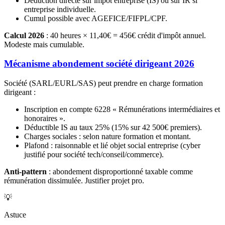
Déduction directe sur impôt entreprise (IS) ou sur IR si
entreprise individuelle.
Cumul possible avec AGEFICE/FIFPL/CPF.
Calcul 2026
: 40 heures × 11,40€ = 456€ crédit d'impôt annuel.
Modeste mais cumulable.
Mécanisme abondement société dirigeant 2026
Société (SARL/EURL/SAS) peut prendre en charge formation
dirigeant :
Inscription en compte 6228 « Rémunérations intermédiaires et
honoraires ».
Déductible IS au taux 25% (15% sur 42 500€ premiers).
Charges sociales : selon nature formation et montant.
Plafond : raisonnable et lié objet social entreprise (cyber
justifié pour société tech/conseil/commerce).
Anti-pattern
: abondement disproportionné taxable comme
rémunération dissimulée. Justifier projet pro.
💡
Astuce