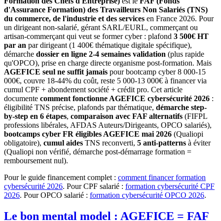
Formation des Chefs d'Entreprise)
est le
FAF (Fonds
d'Assurance Formation) des Travailleurs Non Salariés (TNS)
du commerce, de l'industrie et des services
en France 2026. Pour
un dirigeant non-salarié, gérant SARL/EURL, commerçant ou
artisan-commerçant qui veut se former cyber : plafond
3 500€ HT
par an
par dirigeant (1 400€ thématique digitale spécifique),
démarche
dossier en ligne 2-4 semaines validation
(plus rapide
qu'OPCO), prise en charge directe organisme post-formation. Mais
AGEFICE seul ne suffit jamais
pour bootcamp cyber 8 000-15
000€, couvre 18-44% du coût, reste 5 000-13 000€ à financer via
cumul CPF + abondement société + crédit pro. Cet article
documente
comment fonctionne AGEFICE cybersécurité 2026
:
éligibilité TNS précise, plafonds par thématique,
démarche step-
by-step en 6 étapes
,
comparaison avec FAF alternatifs
(FIFPL
professions libérales, AFDAS Auteurs/Dirigeants, OPCO salariés),
bootcamps cyber FR éligibles AGEFICE mai 2026
(Qualiopi
obligatoire),
cumul aides
TNS reconverti,
5 anti-patterns
à éviter
(Qualiopi non vérifié, démarche post-démarrage formation =
remboursement nul).
Pour le guide financement complet :
comment financer formation
cybersécurité 2026
. Pour CPF salarié :
formation cybersécurité CPF
2026
. Pour OPCO salarié :
formation cybersécurité OPCO 2026
.
Le bon mental model : AGEFICE = FAF