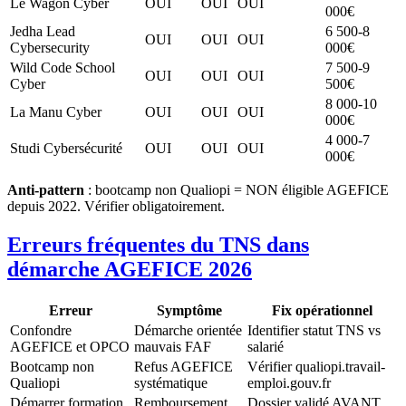
Le Wagon Cyber
OUI
OUI
OUI
000€
Jedha Lead
6 500-8
OUI
OUI
OUI
Cybersecurity
000€
Wild Code School
7 500-9
OUI
OUI
OUI
Cyber
500€
8 000-10
La Manu Cyber
OUI
OUI
OUI
000€
4 000-7
Studi Cybersécurité
OUI
OUI
OUI
000€
Anti-pattern
: bootcamp non Qualiopi = NON éligible AGEFICE
depuis 2022. Vérifier obligatoirement.
Erreurs fréquentes du TNS dans
démarche AGEFICE 2026
Erreur
Symptôme
Fix opérationnel
Confondre
Démarche orientée
Identifier statut TNS vs
AGEFICE et OPCO
mauvais FAF
salarié
Bootcamp non
Refus AGEFICE
Vérifier qualiopi.travail-
Qualiopi
systématique
emploi.gouv.fr
Démarrer formation
Remboursement
Dossier validé AVANT