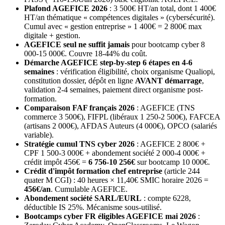
Plafond AGEFICE 2026
: 3 500€ HT/an total, dont 1 400€
HT/an thématique « compétences digitales » (cybersécurité).
Cumul avec « gestion entreprise » 1 400€ = 2 800€ max
digitale + gestion.
AGEFICE seul ne suffit jamais
pour bootcamp cyber 8
000-15 000€. Couvre 18-44% du coût.
Démarche AGEFICE step-by-step 6 étapes en 4-6
semaines
: vérification éligibilité, choix organisme Qualiopi,
constitution dossier, dépôt en ligne
AVANT démarrage
,
validation 2-4 semaines, paiement direct organisme post-
formation.
Comparaison FAF français 2026
: AGEFICE (TNS
commerce 3 500€), FIFPL (libéraux 1 250-2 500€), FAFCEA
(artisans 2 000€), AFDAS Auteurs (4 000€), OPCO (salariés
variable).
Stratégie cumul TNS cyber 2026
: AGEFICE 2 800€ +
CPF 1 500-3 000€ + abondement société 2 000-4 000€ +
crédit impôt 456€ =
6 756-10 256€
sur bootcamp 10 000€.
Crédit d'impôt formation chef entreprise
(article 244
quater M CGI) : 40 heures × 11,40€ SMIC horaire 2026 =
456€/an
. Cumulable AGEFICE.
Abondement société SARL/EURL
: compte 6228,
déductible IS 25%. Mécanisme sous-utilisé.
Bootcamps cyber FR éligibles AGEFICE mai 2026
: