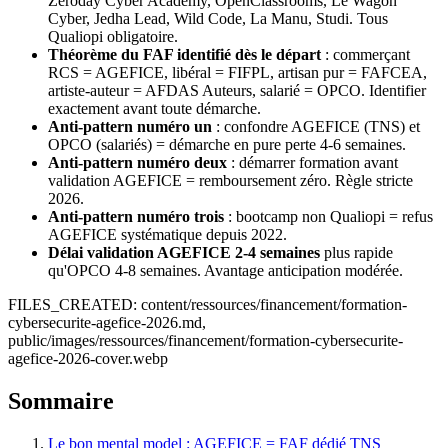
Zeroday Cyber Academy, OpenClassrooms, Le Wagon
Cyber, Jedha Lead, Wild Code, La Manu, Studi. Tous
Qualiopi obligatoire.
Théorème du FAF identifié dès le départ
: commerçant
RCS = AGEFICE, libéral = FIFPL, artisan pur = FAFCEA,
artiste-auteur = AFDAS Auteurs, salarié = OPCO. Identifier
exactement avant toute démarche.
Anti-pattern numéro un
: confondre AGEFICE (TNS) et
OPCO (salariés) = démarche en pure perte 4-6 semaines.
Anti-pattern numéro deux
: démarrer formation avant
validation AGEFICE = remboursement zéro. Règle stricte
2026.
Anti-pattern numéro trois
: bootcamp non Qualiopi = refus
AGEFICE systématique depuis 2022.
Délai validation AGEFICE 2-4 semaines
plus rapide
qu'OPCO 4-8 semaines. Avantage anticipation modérée.
FILES_CREATED: content/ressources/financement/formation-
cybersecurite-agefice-2026.md,
public/images/ressources/financement/formation-cybersecurite-
agefice-2026-cover.webp
Sommaire
Le bon mental model : AGEFICE = FAF dédié TNS