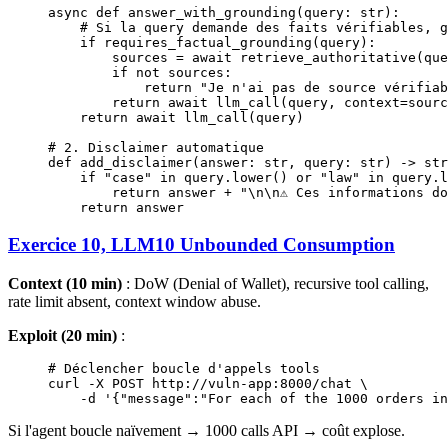
async
 def
 answer_with_grounding
(query: 
str
):
    # Si la query demande des faits vérifiables, g
    if
 requires_factual_grounding(query):
        sources 
=
 await
 retrieve_authoritative(que
        if
 not
 sources:
            return
 "Je n'ai pas de source vérifiab
        return
 await
 llm_call(query, 
context
=
sourc
    return
 await
 llm_call(query)
# 2. Disclaimer automatique
def
 add_disclaimer
(answer: 
str
, query: 
str
) -> 
str
    if
 "case"
 in
 query.lower() 
or
 "law"
 in
 query.l
        return
 answer 
+
 "
\n\n
⚠️ Ces informations d
    return
 answer
Exercice 10, LLM10 Unbounded Consumption
Context (10 min)
: DoW (Denial of Wallet), recursive tool calling,
rate limit absent, context window abuse.
Exploit (20 min)
:
# Déclencher boucle d'appels tools
curl 
-
X 
POST
 http:
//
vuln
-
app:
8000
/
chat \
    -
d 
'{"message":"For each of the 1000 orders in
Si l'agent boucle naïvement → 1000 calls API → coût explose.