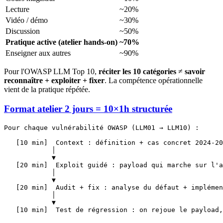
Lecture
~20%
Vidéo / démo
~30%
Discussion
~50%
Pratique active (atelier hands-on)
~70%
Enseigner aux autres
~90%
Pour l'OWASP LLM Top 10,
réciter les 10 catégories
≠
savoir
reconnaître + exploiter + fixer
. La compétence opérationnelle
vient de la pratique répétée.
Format atelier 2 jours = 10×1h structurée
Pour chaque vulnérabilité OWASP (LLM01 → LLM10) :

   [10 min]  Context : définition + cas concret 2024-20
            │

            ▼

   [20 min]  Exploit guidé : payload qui marche sur l'a
            │

            ▼

   [20 min]  Audit + fix : analyse du défaut + implémen
            │

            ▼
