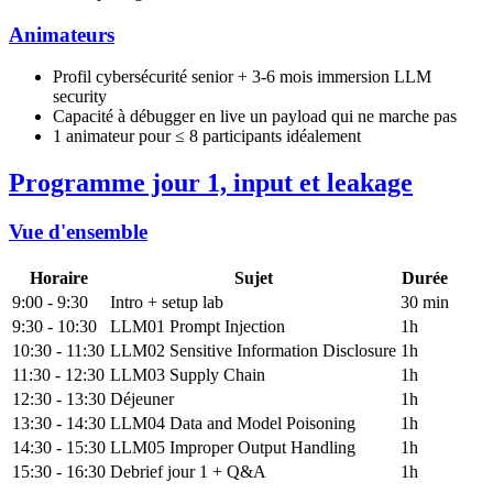
Animateurs
Profil cybersécurité senior + 3-6 mois immersion LLM
security
Capacité à débugger en live un payload qui ne marche pas
1 animateur pour ≤ 8 participants idéalement
Programme jour 1, input et leakage
Vue d'ensemble
Horaire
Sujet
Durée
9:00 - 9:30
Intro + setup lab
30 min
9:30 - 10:30
LLM01 Prompt Injection
1h
10:30 - 11:30
LLM02 Sensitive Information Disclosure
1h
11:30 - 12:30
LLM03 Supply Chain
1h
12:30 - 13:30
Déjeuner
1h
13:30 - 14:30
LLM04 Data and Model Poisoning
1h
14:30 - 15:30
LLM05 Improper Output Handling
1h
15:30 - 16:30
Debrief jour 1 + Q&A
1h