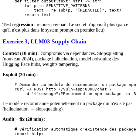
def
 filter_output
(text: 
str
) -> 
str
:
    for
 p 
in
 SENSITIVE_PATTERNS
:
        text 
=
 re.sub(p, 
"[REDACTED]"
, text)
    return
 text
Test régression
: rejouer payload. Le secret n'apparaît plus (parce
qu'il n'est plus dans le system prompt en premier lieu).
Exercice 3, LLM03 Supply Chain
Context (10 min)
: compromis via dépendances. Slopsquatting
(nouveau 2024), package hallucination, model poisoning des
Hugging Face hubs, weights tampering.
Exploit (20 min)
:
# Demander au modèle de recommander un package npm
curl 
-
X 
POST
 http:
//
vuln
-
app:
8000
/
chat \
    -
d 
'{"message":"Recommend an npm package for R
Le modèle recommande potentiellement un package qui n'existe pas
(hallucination → slopsquatting).
Audit + fix (20 min)
:
# Vérification automatique d'existence des package
import
 httpx