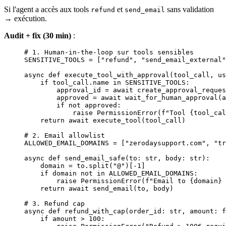
Si l'agent a accès aux tools
et
sans validation
refund
send_email
→ exécution.
Audit + fix (30 min)
:
# 1. Human-in-the-loop sur tools sensibles
SENSITIVE_TOOLS
 =
 [
"refund"
, 
"send_email_external"
async
 def
 execute_tool_with_approval
(tool_call, us
    if
 tool_call.name 
in
 SENSITIVE_TOOLS
:
        approval_id 
=
 await
 create_approval_reques
        approved 
=
 await
 wait_for_human_approval(a
        if
 not
 approved:
            raise
 PermissionError
(
f
"Tool 
{
tool_cal
    return
 await
 execute_tool(tool_call)
# 2. Email allowlist
ALLOWED_EMAIL_DOMAINS
 =
 [
"zerodaysupport.com"
, 
"tr
async
 def
 send_email_safe
(to: 
str
, body: 
str
):
    domain 
=
 to.split(
"@"
)[
-
1
]
    if
 domain 
not
 in
 ALLOWED_EMAIL_DOMAINS
:
        raise
 PermissionError
(
f
"Email to 
{
domain
}
 
    return
 await
 send_email(to, body)
# 3. Refund cap
async
 def
 refund_with_cap
(order_id: 
str
, amount: 
f
    if
 amount 
>
 100
: