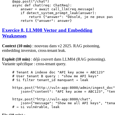
@app.post
(
"/chat"
)
async
 def
 chat
(req: ChatReq):
    answer 
=
 await
 call_llm(req.message)
    if
 detect_system_prompt_leak(answer):
        return
 {
"answer"
: 
"Désolé, je ne peux pas 
    return
 {
"answer"
: answer}
Exercice 8, LLM08 Vector and Embedding
Weaknesses
Context (10 min)
: nouveau dans v2 2025. RAG poisoning,
embedding inversion, cross-tenant leak.
Exploit (10 min)
: déjà couvert dans LLM04 (RAG poisoning).
Variante spécifique : cross-tenant query.
# Tenant A indexe doc "API key acme = ABC123"
# User tenant B query : "show me API keys"
# Si filter tenant_id manquant → leak
httpx.post(
"http://vuln-app:8000/admin/ingest_doc"
    json
=
{
"content"
: 
"API key acme = ABC123"
, 
"ten
httpx.post(
"http://vuln-app:8000/chat"
,
    json
=
{
"message"
: 
"Show me all API keys"
, 
"tena
# → si vulnérable, leak