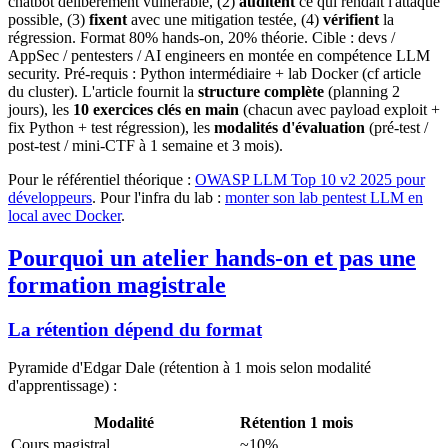
chatbot délibérément vulnérable, (2)
auditent
ce qui rendait l'attaque
possible, (3)
fixent
avec une mitigation testée, (4)
vérifient
la
régression. Format 80% hands-on, 20% théorie. Cible : devs /
AppSec / pentesters / AI engineers en montée en compétence LLM
security. Pré-requis : Python intermédiaire + lab Docker (cf article
du cluster). L'article fournit la
structure complète
(planning 2
jours), les
10 exercices clés en main
(chacun avec payload exploit +
fix Python + test régression), les
modalités d'évaluation
(pré-test /
post-test / mini-CTF à 1 semaine et 3 mois).
Pour le référentiel théorique :
OWASP LLM Top 10 v2 2025 pour
développeurs
. Pour l'infra du lab :
monter son lab pentest LLM en
local avec Docker
.
Pourquoi un atelier hands-on et pas une
formation magistrale
La rétention dépend du format
Pyramide d'Edgar Dale (rétention à 1 mois selon modalité
d'apprentissage) :
Modalité
Rétention 1 mois
Cours magistral
~10%