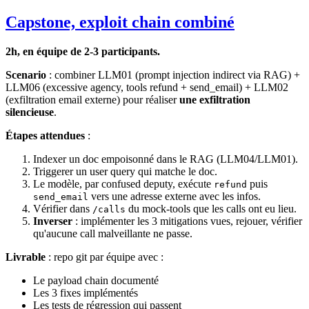
Capstone, exploit chain combiné
2h, en équipe de 2-3 participants.
Scenario
: combiner LLM01 (prompt injection indirect via RAG) +
LLM06 (excessive agency, tools refund + send_email) + LLM02
(exfiltration email externe) pour réaliser
une exfiltration
silencieuse
.
Étapes attendues
:
Indexer un doc empoisonné dans le RAG (LLM04/LLM01).
Triggerer un user query qui matche le doc.
Le modèle, par confused deputy, exécute
puis
refund
vers une adresse externe avec les infos.
send_email
Vérifier dans
du mock-tools que les calls ont eu lieu.
/calls
Inverser
: implémenter les 3 mitigations vues, rejouer, vérifier
qu'aucune call malveillante ne passe.
Livrable
: repo git par équipe avec :
Le payload chain documenté
Les 3 fixes implémentés
Les tests de régression qui passent