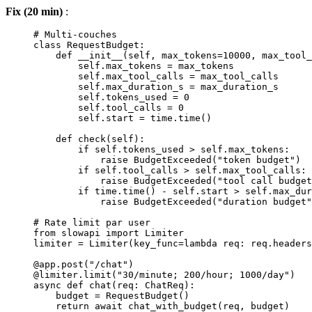
Fix (20 min)
:
# Multi-couches
class
 RequestBudget
:
    def
 __init__
(self, max_tokens
=
10000
, max_tool_
        self
.max_tokens 
=
 max_tokens
        self
.max_tool_calls 
=
 max_tool_calls
        self
.max_duration_s 
=
 max_duration_s
        self
.tokens_used 
=
 0
        self
.tool_calls 
=
 0
        self
.start 
=
 time.time()
    def
 check
(self):
        if
 self
.tokens_used 
>
 self
.max_tokens:
            raise
 BudgetExceeded(
"token budget"
)
        if
 self
.tool_calls 
>
 self
.max_tool_calls:
            raise
 BudgetExceeded(
"tool call budget
        if
 time.time() 
-
 self
.start 
>
 self
.max_dur
            raise
 BudgetExceeded(
"duration budget"
# Rate limit par user
from
 slowapi 
import
 Limiter
limiter 
=
 Limiter(
key_func
=lambda
 req: req.headers
@app.post
(
"/chat"
)
@limiter.limit
(
"30/minute; 200/hour; 1000/day"
)
async
 def
 chat
(req: ChatReq):
    budget 
=
 RequestBudget()
    return
 await
 chat_with_budget(req, budget)