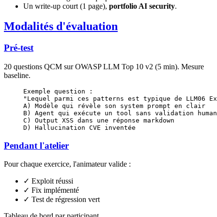
Un write-up court (1 page),
portfolio AI security
.
Modalités d'évaluation
Pré-test
20 questions QCM sur OWASP LLM Top 10 v2 (5 min). Mesure
baseline.
Exemple question :
"Lequel parmi ces patterns est typique de LLM06 Ex
A) Modèle qui révèle son system prompt en clair
B) Agent qui exécute un tool sans validation human
C) Output XSS dans une réponse markdown
D) Hallucination CVE inventée
Pendant l'atelier
Pour chaque exercice, l'animateur valide :
✓ Exploit réussi
✓ Fix implémenté
✓ Test de régression vert
Tableau de bord par participant.