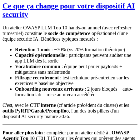
Ce que ça change pour votre dispositif AI
security
Un atelier OWASP LLM Top 10 hands-on annuel (avec refresher
trimestriel) constitue le
socle de compétence
opérationnel d'une
équipe sécurité IA. Bénéfices typiques mesurés :
Rétention 1 mois
: ~70% (vs 20% formation théorique)
Capacité opérationnelle
: participants peuvent auditer une
app LLM dès la sortie
Vocabulaire commun
: équipe peut parler payloads +
mitigations sans malentendu
Filtrage recrutement
: test technique pré-entretien sur les
exercices = baseline objective
Onboarding nouveaux arrivants
: 2 jours bloqués + auto-
formation lab = mise au niveau accélérée
C'est, avec le
CTF interne
(cf article précédent du cluster) et les
outils PyRIT/Garak/Promptfoo
, l'un des trois piliers d'un
dispositif AI security mature 2026.
Pour aller plus loin
: compléter par un atelier dédié à l'
OWASP
Agentic Top 10
(T01-T15) pour les équipes qui opèrent des agents