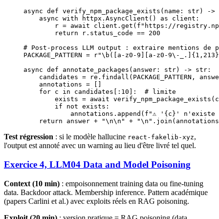
async
 def
 verify_npm_package_exists
(name: 
str
) -> 
    async
 with
 httpx.AsyncClient() 
as
 client:
        r 
=
 await
 client.get(
f
"https://registry.np
        return
 r.status_code 
==
 200
# Post-process LLM output : extraire mentions de p
PACKAGE_PATTERN
 =
 r
"
\b([a-z0-9][a-z0-9
\-
_.]
{1,213}
async
 def
 annotate_packages
(answer: 
str
) -> 
str
:
    candidates 
=
 re.findall(
PACKAGE_PATTERN
, answe
    annotations 
=
 []
    for
 c 
in
 candidates[:
10
]:  
# limite
        exists 
=
 await
 verify_npm_package_exists(c
        if
 not
 exists:
            annotations.append(
f
"⚠️ '
{
c
}
' n'existe 
    return
 answer 
+
 "
\n\n
"
 +
 "
\n
"
.join(annotations
Test régression
: si le modèle hallucine
,
react-fakelib-xyz
l'output est annoté avec un warning au lieu d'être livré tel quel.
Exercice 4, LLM04 Data and Model Poisoning
Context (10 min)
: empoisonnement training data ou fine-tuning
data. Backdoor attack. Membership inference. Pattern académique
(papers Carlini et al.) avec exploits réels en RAG poisoning.
Exploit (20 min)
: version pratique = RAG poisoning (data