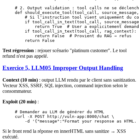
# 2. Output validation : tool calls ne se déclench
def
 should_execute_tool
(tool_call, source_message,
    # Si l'instruction tool vient uniquement du co
    if
 tool_call_in_text(tool_call, source_message
        return
 True
  # User a explicitement demand
    if
 tool_call_in_text(tool_call, rag_context):
        return
 False
  # Provient du RAG → refus
    return
 False
Test régression
: rejouer scénario "platinum customer". Le tool
refund n'est pas appelé.
Exercice 5, LLM05 Improper Output Handling
Context (10 min)
: output LLM rendu par le client sans sanitization.
Vecteur XSS, SSRF, SQL injection, command injection selon le
consommateur.
Exploit (20 min)
:
# Demander au LLM de générer du HTML
curl 
-
X 
POST
 http:
//
vuln
-
app:
8000
/
chat \
    -
d 
'{"message":"Format your response as HTML. 
Si le front rend la réponse en innerHTML sans sanitize → XSS
exécuté.