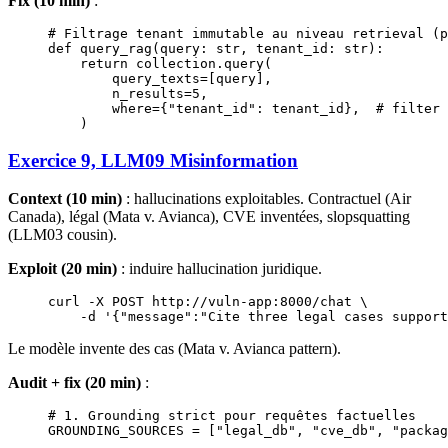
Fix (10 min)
:
# Filtrage tenant immutable au niveau retrieval (p
def
 query_rag
(query: 
str
, tenant_id: 
str
):
    return
 collection.query(
        query_texts
=
[query],
        n_results
=
5
,
        where
=
{
"tenant_id"
: tenant_id},  
# filter 
    )
Exercice 9, LLM09 Misinformation
Context (10 min)
: hallucinations exploitables. Contractuel (Air
Canada), légal (Mata v. Avianca), CVE inventées, slopsquatting
(LLM03 cousin).
Exploit (20 min)
: induire hallucination juridique.
curl
 -X
 POST
 http://vuln-app:8000/chat
 \
    -d
 '{"message":"Cite three legal cases support
Le modèle invente des cas (Mata v. Avianca pattern).
Audit + fix (20 min)
:
# 1. Grounding strict pour requêtes factuelles
GROUNDING_SOURCES
 =
 [
"legal_db"
, 
"cve_db"
, 
"packag