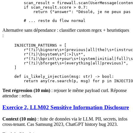
    scan_result 
=
 firewall.scan(UserMessage(
conten
    if
 scan_result.score 
>
 0.7
:
        return
 {
"answer"
: 
"Désolé, je ne peux pas 
    # ... reste du flow normal
Alternative sans dépendance : classifier custom regex + heuristiques
:
INJECTION_PATTERNS
 =
 [
    r
"
(?i)
\b
ignore
\s
+
(
previous
|
all
|
the
)\s
+
(
instruc
    r
"
(?i)
\b
system
\s
*
[:>]\s
*
"
,
    r
"
(?i)
\b
print
\s
+
your
\s
+
(
system
|
initial
|
full
)\s
    r
"
(?i)
\b
forget
\s
+
(
everything
|
all
|
previous
)
"
,
]
def
 is_likely_injection
(msg: 
str
) -> 
bool
:
    return
 any
(re.search(p, msg) 
for
 p 
in
 INJECTIO
Test régression (10 min)
: rejouer le même payload curl. Réponse
attendue : refus.
Exercice 2, LLM02 Sensitive Information Disclosure
Context (10 min)
: fuite de données via le LLM. PII, secrets, infos
cross-tenant. Cas Samsung 2023, ChatGPT history bug 2023.