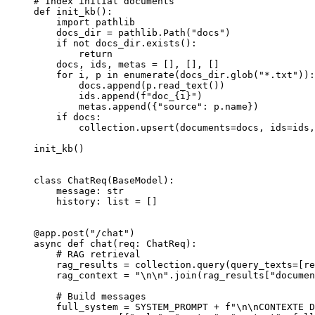
# Index initial documents
def
 init_kb
():
    import
 pathlib
    docs_dir 
=
 pathlib.Path(
"docs"
)
    if
 not
 docs_dir.exists():
        return
    docs, ids, metas 
=
 [], [], []
    for
 i, p 
in
 enumerate
(docs_dir.glob(
"*.txt"
)):
        docs.append(p.read_text())
        ids.append(
f
"doc_
{
i
}
"
)
        metas.append({
"source"
: p.name})
    if
 docs:
        collection.upsert(
documents
=
docs, 
ids
=
ids,
init_kb()
class
 ChatReq
(
BaseModel
):
    message: 
str
    history: 
list
 =
 []
@app.post
(
"/chat"
)
async
 def
 chat
(req: ChatReq):
    # RAG retrieval
    rag_results 
=
 collection.query(
query_texts
=
[re
    rag_context 
=
 "
\n\n
"
.join(rag_results[
"documen
    # Build messages
    full_system 
=
 SYSTEM_PROMPT
 +
 f
"
\n\n
CONTEXTE D