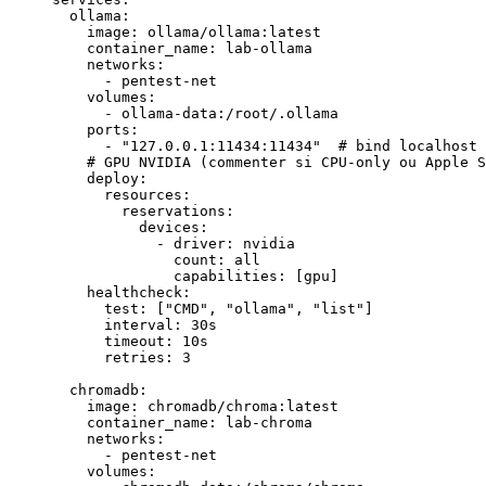
  ollama
:
    image
: 
ollama/ollama:latest
    container_name
: 
lab-ollama
    networks
:
      - 
pentest-net
    volumes
:
      - 
ollama-data:/root/.ollama
    ports
:
      - 
"127.0.0.1:11434:11434"
  # bind localhost 
    # GPU NVIDIA (commenter si CPU-only ou Apple S
    deploy
:
      resources
:
        reservations
:
          devices
:
            - 
driver
: 
nvidia
              count
: 
all
              capabilities
: [
gpu
]
    healthcheck
:
      test
: [
"CMD"
, 
"ollama"
, 
"list"
]
      interval
: 
30s
      timeout
: 
10s
      retries
: 
3
  chromadb
:
    image
: 
chromadb/chroma:latest
    container_name
: 
lab-chroma
    networks
:
      - 
pentest-net
    volumes
: