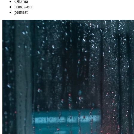
Ollama
hands-on
pentest