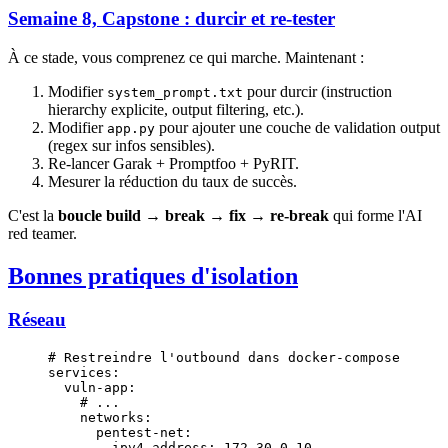
Semaine 8, Capstone : durcir et re-tester
À ce stade, vous comprenez ce qui marche. Maintenant :
Modifier
pour durcir (instruction
system_prompt.txt
hierarchy explicite, output filtering, etc.).
Modifier
pour ajouter une couche de validation output
app.py
(regex sur infos sensibles).
Re-lancer Garak + Promptfoo + PyRIT.
Mesurer la réduction du taux de succès.
C'est la
boucle build → break → fix → re-break
qui forme l'AI
red teamer.
Bonnes pratiques d'isolation
Réseau
# Restreindre l'outbound dans docker-compose
services
:
  vuln-app
:
    # ...
    networks
:
      pentest-net
:
        ipv4_address
: 
172.30.0.10