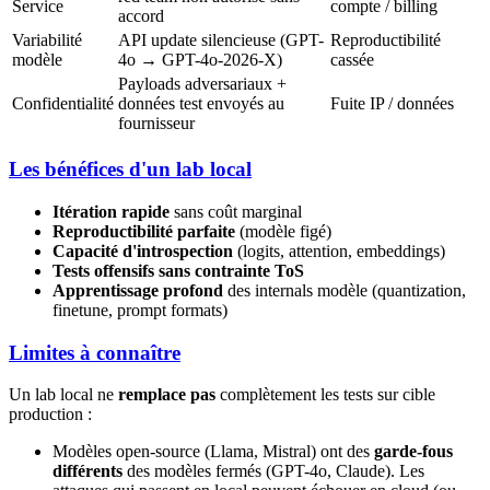
Service
compte / billing
accord
Variabilité
API update silencieuse (GPT-
Reproductibilité
modèle
4o → GPT-4o-2026-X)
cassée
Payloads adversariaux +
Confidentialité
données test envoyés au
Fuite IP / données
fournisseur
Les bénéfices d'un lab local
Itération rapide
sans coût marginal
Reproductibilité parfaite
(modèle figé)
Capacité d'introspection
(logits, attention, embeddings)
Tests offensifs sans contrainte ToS
Apprentissage profond
des internals modèle (quantization,
finetune, prompt formats)
Limites à connaître
Un lab local ne
remplace pas
complètement les tests sur cible
production :
Modèles open-source (Llama, Mistral) ont des
garde-fous
différents
des modèles fermés (GPT-4o, Claude). Les