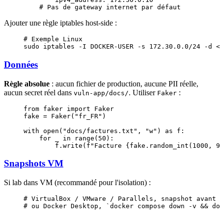
    # Pas de gateway internet par défaut
Ajouter une règle iptables host-side :
# Exemple Linux
sudo
 iptables
 -I
 DOCKER-USER
 -s
 172.30.0.0/24
 -d
 <
Données
Règle absolue
: aucun fichier de production, aucune PII réelle,
aucun secret réel dans
. Utiliser
:
vuln-app/docs/
Faker
from
 faker 
import
 Faker
fake 
=
 Faker(
"fr_FR"
)
with
 open
(
"docs/factures.txt"
, 
"w"
) 
as
 f:
    for
 _ 
in
 range
(
50
):
        f.write(
f
"Facture 
{
fake.random_int(
1000
, 
9
Snapshots VM
Si lab dans VM (recommandé pour l'isolation) :
# VirtualBox / VMware / Parallels, snapshot avant 
# ou Docker Desktop, `docker compose down -v && do