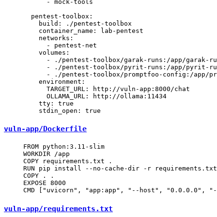
      - 
mock-tools
  pentest-toolbox
:
    build
: 
./pentest-toolbox
    container_name
: 
lab-pentest
    networks
:
      - 
pentest-net
    volumes
:
      - 
./pentest-toolbox/garak-runs:/app/garak-ru
      - 
./pentest-toolbox/pyrit-runs:/app/pyrit-ru
      - 
./pentest-toolbox/promptfoo-config:/app/pr
    environment
:
      TARGET_URL
: 
http://vuln-app:8000/chat
      OLLAMA_URL
: 
http://ollama:11434
    tty
: 
true
    stdin_open
: 
true
vuln-app/Dockerfile
FROM
 python:3.11-slim
WORKDIR
 /app
COPY
 requirements.txt .
RUN
 pip install --no-cache-dir -r requirements.txt
COPY
 . .
EXPOSE
 8000
CMD
 [
"uvicorn"
, 
"app:app"
, 
"--host"
, 
"0.0.0.0"
, 
"-
vuln-app/requirements.txt