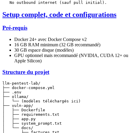
Setup complet, code et configurations
Pré-requis
Docker 24+ avec Docker Compose v2
16 GB RAM minimum (32 GB recommandé)
30 GB espace disque (modèles)
GPU optionnel mais recommandé (NVIDIA, CUDA 12+ ou
Apple Silicon)
Structure du projet
llm-pentest-lab/

├── docker-compose.yml

├── .env

├── ollama/

│   └── (modèles téléchargés ici)

├── vuln-app/

│   ├── Dockerfile

│   ├── requirements.txt

│   ├── app.py

│   ├── system_prompt.txt

│   └── docs/

│       ├── factures.txt
