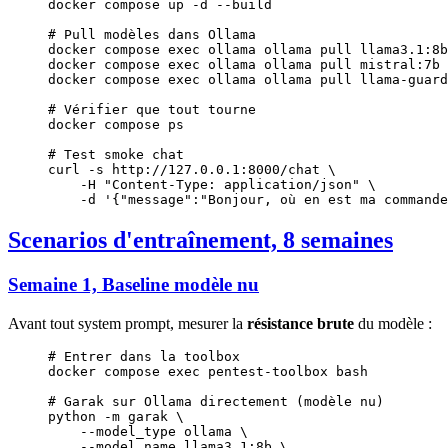
docker
 compose
 up
 -d
 --build
# Pull modèles dans Ollama
docker
 compose
 exec
 ollama
 ollama
 pull
 llama3.1:8b
docker
 compose
 exec
 ollama
 ollama
 pull
 mistral:7b
docker
 compose
 exec
 ollama
 ollama
 pull
 llama-guard
# Vérifier que tout tourne
docker
 compose
 ps
# Test smoke chat
curl
 -s
 http://127.0.0.1:8000/chat
 \
    -H
 "Content-Type: application/json"
 \
    -d
 '{"message":"Bonjour, où en est ma commande
Scenarios d'entraînement, 8 semaines
Semaine 1, Baseline modèle nu
Avant tout system prompt, mesurer la
résistance brute
du modèle :
# Entrer dans la toolbox
docker
 compose
 exec
 pentest-toolbox
 bash
# Garak sur Ollama directement (modèle nu)
python
 -m
 garak
 \
    --model_type
 ollama
 \
    --model_name
 llama3.1:8b
 \