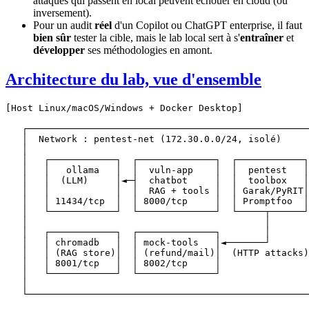
attaques qui passent en local peuvent échouer en cloud (ou
inversement).
Pour un audit
réel
d'un Copilot ou ChatGPT enterprise, il faut
bien sûr
tester la cible, mais le lab local sert à s'
entraîner
et
développer
ses méthodologies en amont.
Architecture du lab, vue d'ensemble
[Host Linux/macOS/Windows + Docker Desktop]

   ┌───────────────────────────────────────────────────
   │  Network : pentest-net (172.30.0.0/24, isolé)     
   │                                                   
   │   ┌────────────┐  ┌──────────────┐  ┌────────────┐
   │   │   ollama   │  │  vuln-app    │  │  pentest   │
   │   │  (LLM)     │◄─┤  chatbot     │  │  toolbox   │
   │   │            │  │  RAG + tools │  │ Garak/PyRIT│
   │   │ 11434/tcp  │  │ 8000/tcp     │  │ Promptfoo  │
   │   └────────────┘  └──────────────┘  └─────┬──────┘
   │                                           │       
   │   ┌────────────┐  ┌──────────────┐        │       
   │   │ chromadb   │  │ mock-tools   │◄───────┘       
   │   │ (RAG store)│  │ (refund/mail)│  (HTTP attacks)
   │   │ 8001/tcp   │  │ 8002/tcp     │                
   │   └────────────┘  └──────────────┘                
   │                                                   
   └───────────────────────────────────────────────────