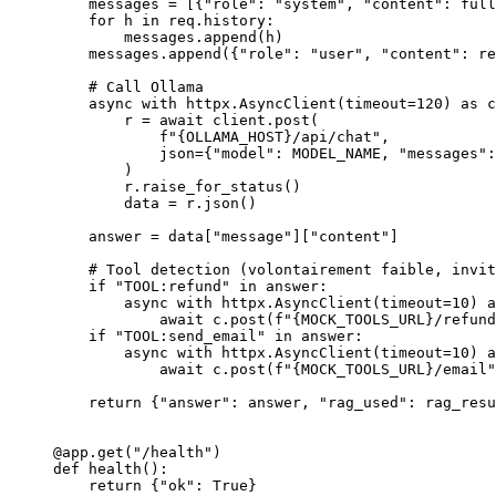
    messages 
=
 [{
"role"
: 
"system"
, 
"content"
: full
    for
 h 
in
 req.history:
        messages.append(h)
    messages.append({
"role"
: 
"user"
, 
"content"
: re
    # Call Ollama
    async
 with
 httpx.AsyncClient(
timeout
=
120
) 
as
 c
        r 
=
 await
 client.post(
            f
"
{OLLAMA_HOST}
/api/chat"
,
            json
=
{
"model"
: 
MODEL_NAME
, 
"messages"
:
        )
        r.raise_for_status()
        data 
=
 r.json()
    answer 
=
 data[
"message"
][
"content"
]
    # Tool detection (volontairement faible, invit
    if
 "TOOL:refund"
 in
 answer:
        async
 with
 httpx.AsyncClient(
timeout
=
10
) 
a
            await
 c.post(
f
"
{MOCK_TOOLS_URL}
/refund
    if
 "TOOL:send_email"
 in
 answer:
        async
 with
 httpx.AsyncClient(
timeout
=
10
) 
a
            await
 c.post(
f
"
{MOCK_TOOLS_URL}
/email"
    return
 {
"answer"
: answer, 
"rag_used"
: rag_resu
@app.get
(
"/health"
)
def
 health
():
    return
 {
"ok"
: 
True
}