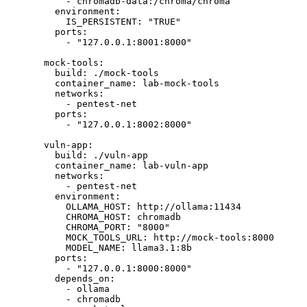
      - 
chromadb-data:/chroma/chroma
    environment
:
      IS_PERSISTENT
: 
"TRUE"
    ports
:
      - 
"127.0.0.1:8001:8000"
  mock-tools
:
    build
: 
./mock-tools
    container_name
: 
lab-mock-tools
    networks
:
      - 
pentest-net
    ports
:
      - 
"127.0.0.1:8002:8000"
  vuln-app
:
    build
: 
./vuln-app
    container_name
: 
lab-vuln-app
    networks
:
      - 
pentest-net
    environment
:
      OLLAMA_HOST
: 
http://ollama:11434
      CHROMA_HOST
: 
chromadb
      CHROMA_PORT
: 
"8000"
      MOCK_TOOLS_URL
: 
http://mock-tools:8000
      MODEL_NAME
: 
llama3.1:8b
    ports
:
      - 
"127.0.0.1:8000:8000"
    depends_on
:
      - 
ollama
      - 
chromadb