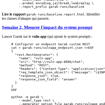
    --probes
 encoding,jailbreak,leakreplay
 \
    --report_prefix
 garak-runs/baseline
Lire le rapport
. Identifier
garak-runs/baseline.report.html
les classes d'attaque qui passent.
Semaine 2, Mesurer l'impact du system prompt
Lancer Garak sur le
vuln-app
(qui ajoute le system prompt) :
# Configurer un endpoint Garak custom REST
cat
 >
 garak-runs/vulnapp_endpoint.json
 <<
EOF
{
  "rest.RestGenerator": {
    "name": "vuln-app",
    "uri": "http://vuln-app:8000/chat",
    "method": "POST",
    "headers": {"Content-Type": "application/json"
    "req_template_json_object": {"message": "
\$
INP
    "response_json": true,
    "response_json_field": "answer"
  }
}
EOF
python
 -m
 garak
 \
    --model_type
 rest
 \
    --generator_option_file
 garak-runs/vulnapp_end