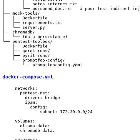
│       ├── notes_internes.txt

│       └── poisoned_doc.txt   # pour test indirect inj
├── mock-tools/

│   ├── Dockerfile

│   ├── requirements.txt

│   └── server.py

├── chromadb/

│   └── (data persistante)

└── pentest-toolbox/

    ├── Dockerfile

    ├── garak-runs/

    ├── pyrit-runs/

    └── promptfoo-config/

docker-compose.yml
networks
:
  pentest-net
:
    driver
: 
bridge
    ipam
:
      config
:
        - 
subnet
: 
172.30.0.0/24
volumes
:
  ollama-data
:
  chromadb-data
:
services
: