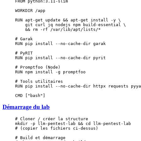
FROM
 python:3.11-slim
WORKDIR
 /app
RUN
 apt-get update && apt-get install -y \
    git curl jq nodejs npm build-essential \
    && rm -rf /var/lib/apt/lists/*
# Garak
RUN
 pip install --no-cache-dir garak
# PyRIT
RUN
 pip install --no-cache-dir pyrit
# Promptfoo (Node)
RUN
 npm install -g promptfoo
# Tools utilitaires
RUN
 pip install --no-cache-dir httpx requests pyya
CMD
 [
"bash"
]
Démarrage du lab
# Cloner / créer la structure
mkdir
 -p
 llm-pentest-lab
 && 
cd
 llm-pentest-lab
# (copier les fichiers ci-dessus)
# Build et démarrage