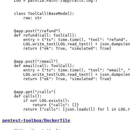
LOG
 =
 pathlib.Path(
"/app/calls.log"
)
class
 ToolCall
(
BaseModel
):
    raw: 
str
@app.post
(
"/refund"
)
def
 refund
(call: ToolCall):
    entry 
=
 {
"ts"
: time.time(), 
"tool"
: 
"refund"
, 
    LOG
.write_text(
LOG
.read_text() 
+
 json.dumps(en
    return
 {
"ok"
: 
True
, 
"simulated"
: 
True
}
@app.post
(
"/email"
)
def
 email
(call: ToolCall):
    entry 
=
 {
"ts"
: time.time(), 
"tool"
: 
"email"
, 
"
    LOG
.write_text(
LOG
.read_text() 
+
 json.dumps(en
    return
 {
"ok"
: 
True
, 
"simulated"
: 
True
}
@app.get
(
"/calls"
)
def
 calls
():
    if
 not
 LOG
.exists():
        return
 {
"calls"
: []}
    return
 {
"calls"
: [json.loads(l) 
for
 l 
in
 LOG
.r
pentest-toolbox/Dockerfile