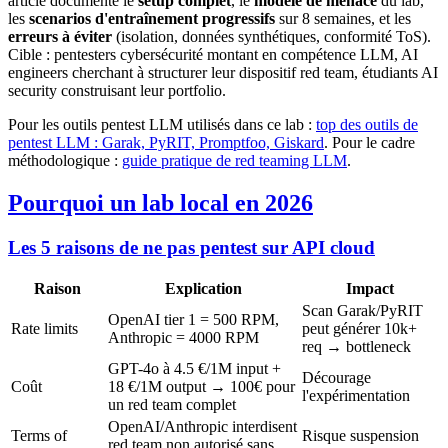
article documente le
setup complet
, le
modèle de menace
du lab,
les
scenarios d'entraînement progressifs
sur 8 semaines, et les
erreurs à éviter
(isolation, données synthétiques, conformité ToS).
Cible : pentesters cybersécurité montant en compétence LLM, AI
engineers cherchant à structurer leur dispositif red team, étudiants AI
security construisant leur portfolio.
Pour les outils pentest LLM utilisés dans ce lab :
top des outils de
pentest LLM : Garak, PyRIT, Promptfoo, Giskard
. Pour le cadre
méthodologique :
guide pratique de red teaming LLM
.
Pourquoi un lab local en 2026
Les 5 raisons de ne pas pentest sur API cloud
Raison
Explication
Impact
Scan Garak/PyRIT
OpenAI tier 1 = 500 RPM,
Rate limits
peut générer 10k+
Anthropic = 4000 RPM
req → bottleneck
GPT-4o à 4.5 €/1M input +
Décourage
Coût
18 €/1M output → 100€ pour
l'expérimentation
un red team complet
OpenAI/Anthropic interdisent
Terms of
Risque suspension
red team non autorisé sans