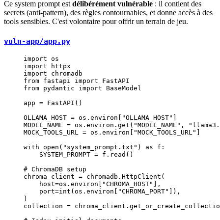
Ce system prompt est
délibérément vulnérable
: il contient des
secrets (anti-pattern), des règles contournables, et donne accès à des
tools sensibles. C'est volontaire pour offrir un terrain de jeu.
vuln-app/app.py
import
 os
import
 httpx
import
 chromadb
from
 fastapi 
import
 FastAPI
from
 pydantic 
import
 BaseModel
app 
=
 FastAPI()
OLLAMA_HOST
 =
 os.environ[
"OLLAMA_HOST"
]
MODEL_NAME
 =
 os.environ.get(
"MODEL_NAME"
, 
"llama3.
MOCK_TOOLS_URL
 =
 os.environ[
"MOCK_TOOLS_URL"
]
with
 open
(
"system_prompt.txt"
) 
as
 f:
    SYSTEM_PROMPT
 =
 f.read()
# ChromaDB setup
chroma_client 
=
 chromadb.HttpClient(
    host
=
os.environ[
"CHROMA_HOST"
],
    port
=
int
(os.environ[
"CHROMA_PORT"
]),
)
collection 
=
 chroma_client.get_or_create_collectio