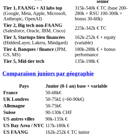
senior
Tier 1, FAANG + AI labs top
315k-540k € TC (base 200-
(Google, Meta, Apple, Microsoft,
280k + RSU 100-300k +
Anthropic, OpenAI)
bonus 30-60k)
Tier 2, Big tech non-FAANG
225k-342k € TC
(Salesforce, Oracle, IBM, Cisco)
Tier 3, Startups bien financées
162k-252k € + equity
(HiddenLayer, Lakera, Mindgard)
(variable)
Tier 4, Banques / finance
(JPM,
180k-288k € + bonus
GS, MS)
performance
Tier 5, Mid-tier tech
135k-198k €
Comparaison juniors par géographie
Pays
Junior (0-1 an) base + variable
France
50-68k€
UK Londres
50-75k£ (~60-90k€)
Allemagne
50-75k€
Suisse
90-130k CHF
US autres villes
90k-135k €
US Bay Area / NYC
117k-180k €
US FAANG
162k-252k € TC junior