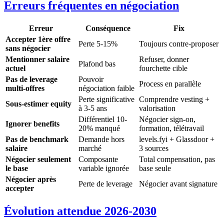
Erreurs fréquentes en négociation
Erreur
Conséquence
Fix
Accepter 1ère offre
Perte 5-15%
Toujours contre-proposer
sans négocier
Mentionner salaire
Refuser, donner
Plafond bas
actuel
fourchette cible
Pas de leverage
Pouvoir
Process en parallèle
multi-offres
négociation faible
Perte significative
Comprendre vesting +
Sous-estimer equity
à 3-5 ans
valorisation
Différentiel 10-
Négocier sign-on,
Ignorer benefits
20% manqué
formation, télétravail
Pas de benchmark
Demande hors
levels.fyi + Glassdoor +
salaire
marché
3 sources
Négocier seulement
Composante
Total compensation, pas
le base
variable ignorée
base seule
Négocier après
Perte de leverage
Négocier avant signature
accepter
Évolution attendue 2026-2030