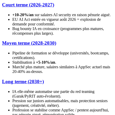
Court terme (2026-2027)
+10-20%/an
sur salaires AI security en raison pénurie aiguë.
EU AI Act entrée en vigueur août 2026 = explosion de
demande pour conformité.
Bug bounty IA en croissance (programmes plus matures,
récompenses plus larges).
Moyen terme (2028-2030)
Pipeline de formation se développe (universités, bootcamps,
certifications).
Stabilisation à
+5-10%/an
.
Marché plus mature, salaires similaires à AppSec actuel mais
20-40% au-dessus.
Long terme (2030+)
IA elle-même automatise une partie du red teaming
(Garak/PyRIT auto-évoluent).
Pression sur juniors automatisables, mais protection seniors
(jugement, créativité, métier).
Profession se stabilise comme AppSec / pentest aujourd'hui,
pas pénurie aiguë, rémunération solide.