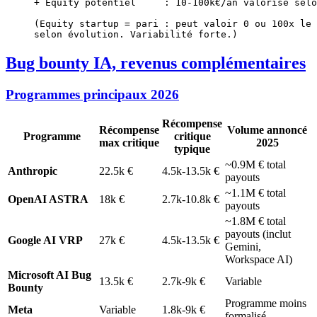
+ Equity potentiel     : 10-100k€/an valorisé selo
(Equity startup = pari : peut valoir 0 ou 100x le 
selon évolution. Variabilité forte.)
Bug bounty IA, revenus complémentaires
Programmes principaux 2026
Récompense
Récompense
Volume annoncé
Programme
critique
max critique
2025
typique
~0.9M € total
Anthropic
22.5k €
4.5k-13.5k €
payouts
~1.1M € total
OpenAI ASTRA
18k €
2.7k-10.8k €
payouts
~1.8M € total
payouts (inclut
Google AI VRP
27k €
4.5k-13.5k €
Gemini,
Workspace AI)
Microsoft AI Bug
13.5k €
2.7k-9k €
Variable
Bounty
Programme moins
Meta
Variable
1.8k-9k €
formalisé