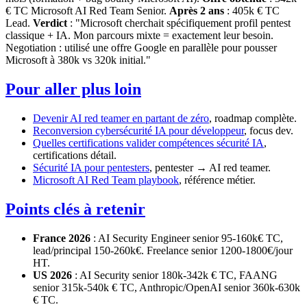
€ TC Microsoft AI Red Team Senior.
Après 2 ans
: 405k € TC
Lead.
Verdict
: "Microsoft cherchait spécifiquement profil pentest
classique + IA. Mon parcours mixte = exactement leur besoin.
Negotiation : utilisé une offre Google en parallèle pour pousser
Microsoft à 380k vs 320k initial."
Pour aller plus loin
Devenir AI red teamer en partant de zéro
, roadmap complète.
Reconversion cybersécurité IA pour développeur
, focus dev.
Quelles certifications valider compétences sécurité IA
,
certifications détail.
Sécurité IA pour pentesters
, pentester → AI red teamer.
Microsoft AI Red Team playbook
, référence métier.
Points clés à retenir
France 2026
: AI Security Engineer senior 95-160k€ TC,
lead/principal 150-260k€. Freelance senior 1200-1800€/jour
HT.
US 2026
: AI Security senior 180k-342k € TC, FAANG
senior 315k-540k € TC, Anthropic/OpenAI senior 360k-630k
€ TC.