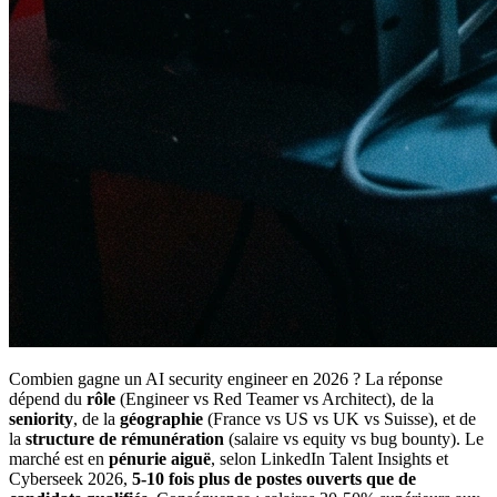
Combien gagne un AI security engineer en 2026 ? La réponse
dépend du
rôle
(Engineer vs Red Teamer vs Architect), de la
seniority
, de la
géographie
(France vs US vs UK vs Suisse), et de
la
structure de rémunération
(salaire vs equity vs bug bounty). Le
marché est en
pénurie aiguë
, selon LinkedIn Talent Insights et
Cyberseek 2026,
5-10 fois plus de postes ouverts que de