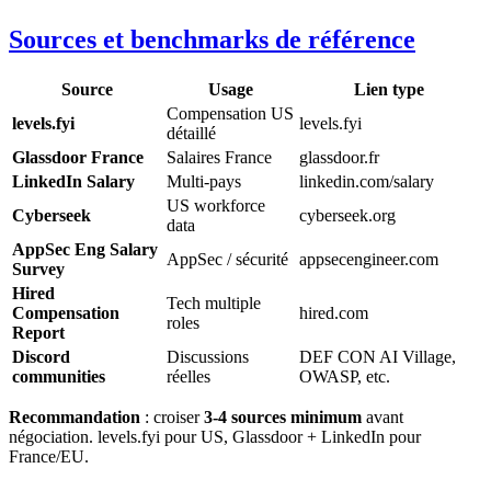
Sources et benchmarks de référence
Source
Usage
Lien type
Compensation US
levels.fyi
levels.fyi
détaillé
Glassdoor France
Salaires France
glassdoor.fr
LinkedIn Salary
Multi-pays
linkedin.com/salary
US workforce
Cyberseek
cyberseek.org
data
AppSec Eng Salary
AppSec / sécurité
appsecengineer.com
Survey
Hired
Tech multiple
Compensation
hired.com
roles
Report
Discord
Discussions
DEF CON AI Village,
communities
réelles
OWASP, etc.
Recommandation
: croiser
3-4 sources minimum
avant
négociation. levels.fyi pour US, Glassdoor + LinkedIn pour
France/EU.