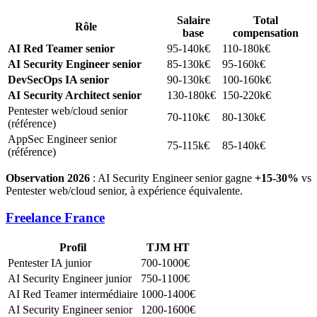
Salaire
Total
Rôle
base
compensation
AI Red Teamer senior
95-140k€
110-180k€
AI Security Engineer senior
85-130k€
95-160k€
DevSecOps IA senior
90-130k€
100-160k€
AI Security Architect senior
130-180k€
150-220k€
Pentester web/cloud senior
70-110k€
80-130k€
(référence)
AppSec Engineer senior
75-115k€
85-140k€
(référence)
Observation 2026
: AI Security Engineer senior gagne
+15-30%
vs
Pentester web/cloud senior, à expérience équivalente.
Freelance France
Profil
TJM HT
Pentester IA junior
700-1000€
AI Security Engineer junior
750-1100€
AI Red Teamer intermédiaire
1000-1400€
AI Security Engineer senior
1200-1600€