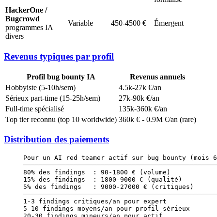
HackerOne /
Bugcrowd
Variable
450-4500 €
Émergent
programmes IA
divers
Revenus typiques par profil
Profil bug bounty IA
Revenus annuels
Hobbyiste (5-10h/sem)
4.5k-27k €/an
Sérieux part-time (15-25h/sem)
27k-90k €/an
Full-time spécialisé
135k-360k €/an
Top tier reconnu (top 10 worldwide)
360k € - 0.9M €/an (rare)
Distribution des paiements
Pour un AI red teamer actif sur bug bounty (mois 6
──────────────────────────────────────────────────
80% des findings  : 90-1800 € (volume)
15% des findings  : 1800-9000 € (qualité)
5% des findings   : 9000-27000 € (critiques)
──────────────────────────────────────────────────
1-3 findings critiques/an pour expert
5-10 findings moyens/an pour profil sérieux
20-30 findings mineurs/an pour actif