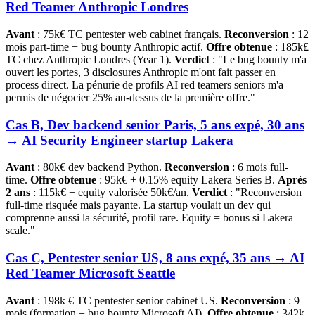
Red Teamer Anthropic Londres
Avant
: 75k€ TC pentester web cabinet français.
Reconversion
: 12
mois part-time + bug bounty Anthropic actif.
Offre obtenue
: 185k£
TC chez Anthropic Londres (Year 1).
Verdict
: "Le bug bounty m'a
ouvert les portes, 3 disclosures Anthropic m'ont fait passer en
process direct. La pénurie de profils AI red teamers seniors m'a
permis de négocier 25% au-dessus de la première offre."
Cas B, Dev backend senior Paris, 5 ans expé, 30 ans
→ AI Security Engineer startup Lakera
Avant
: 80k€ dev backend Python.
Reconversion
: 6 mois full-
time.
Offre obtenue
: 95k€ + 0.15% equity Lakera Series B.
Après
2 ans
: 115k€ + equity valorisée 50k€/an.
Verdict
: "Reconversion
full-time risquée mais payante. La startup voulait un dev qui
comprenne aussi la sécurité, profil rare. Equity = bonus si Lakera
scale."
Cas C, Pentester senior US, 8 ans expé, 35 ans → AI
Red Teamer Microsoft Seattle
Avant
: 198k € TC pentester senior cabinet US.
Reconversion
: 9
mois (formation + bug bounty Microsoft AI).
Offre obtenue
: 342k