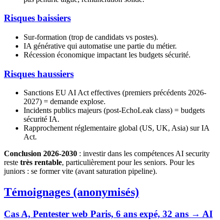
Risques baissiers
Sur-formation (trop de candidats vs postes).
IA générative qui automatise une partie du métier.
Récession économique impactant les budgets sécurité.
Risques haussiers
Sanctions EU AI Act effectives (premiers précédents 2026-
2027) = demande explose.
Incidents publics majeurs (post-EchoLeak class) = budgets
sécurité IA.
Rapprochement réglementaire global (US, UK, Asia) sur IA
Act.
Conclusion 2026-2030
: investir dans les compétences AI security
reste
très rentable
, particulièrement pour les seniors. Pour les
juniors : se former vite (avant saturation pipeline).
Témoignages (anonymisés)
Cas A, Pentester web Paris, 6 ans expé, 32 ans → AI