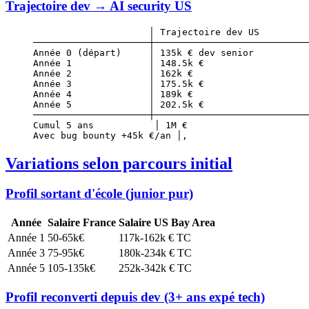
Trajectoire dev → AI security US
                     │ Trajectoire dev US         
─────────────────────┼────────────────────────────
Année 0 (départ)     │ 135k € dev senior          
Année 1              │ 148.5k €                   
Année 2              │ 162k €                     
Année 3              │ 175.5k €                   
Année 4              │ 189k €                     
Année 5              │ 202.5k €                   
─────────────────────┼────────────────────────────
Cumul 5 ans           │ 1M €                      
Avec bug bounty +45k €/an │,                      
Variations selon parcours initial
Profil sortant d'école (junior pur)
Année
Salaire France
Salaire US Bay Area
Année 1
50-65k€
117k-162k € TC
Année 3
75-95k€
180k-234k € TC
Année 5
105-135k€
252k-342k € TC
Profil reconverti depuis dev (3+ ans expé tech)