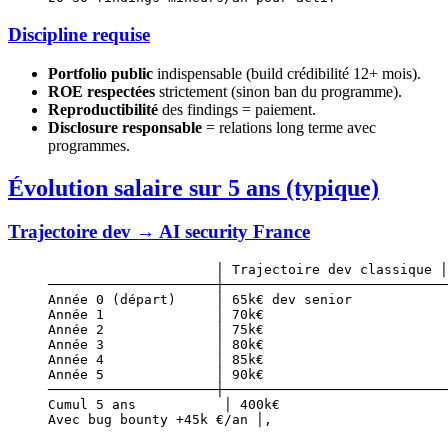
Discipline requise
Portfolio public
indispensable (build crédibilité 12+ mois).
ROE respectées
strictement (sinon ban du programme).
Reproductibilité
des findings = paiement.
Disclosure responsable
= relations long terme avec
programmes.
Évolution salaire sur 5 ans (typique)
Trajectoire dev → AI security France
                     │ Trajectoire dev classique │
─────────────────────┼────────────────────────────
Année 0 (départ)     │ 65k€ dev senior            
Année 1              │ 70k€                       
Année 2              │ 75k€                       
Année 3              │ 80k€                       
Année 4              │ 85k€                       
Année 5              │ 90k€                       
─────────────────────┼────────────────────────────
Cumul 5 ans           │ 400k€                     
Avec bug bounty +45k €/an │,                      