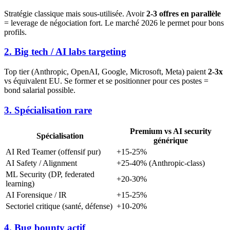
Stratégie classique mais sous-utilisée. Avoir
2-3 offres en parallèle
= leverage de négociation fort. Le marché 2026 le permet pour bons
profils.
2. Big tech / AI labs targeting
Top tier (Anthropic, OpenAI, Google, Microsoft, Meta) paient
2-3x
vs équivalent EU. Se former et se positionner pour ces postes =
bond salarial possible.
3. Spécialisation rare
Premium vs AI security
Spécialisation
générique
AI Red Teamer (offensif pur)
+15-25%
AI Safety / Alignment
+25-40% (Anthropic-class)
ML Security (DP, federated
+20-30%
learning)
AI Forensique / IR
+15-25%
Sectoriel critique (santé, défense)
+10-20%
4. Bug bounty actif