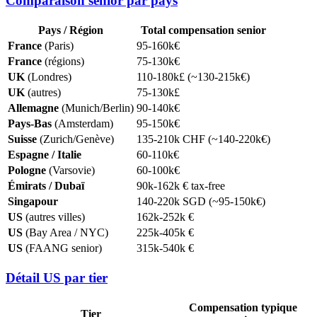
Comparaison senior par pays
Pays / Région
Total compensation senior
France
(Paris)
95-160k€
France
(régions)
75-130k€
UK
(Londres)
110-180k£ (~130-215k€)
UK
(autres)
75-130k£
Allemagne
(Munich/Berlin)
90-140k€
Pays-Bas
(Amsterdam)
95-150k€
Suisse
(Zurich/Genève)
135-210k CHF (~140-220k€)
Espagne / Italie
60-110k€
Pologne
(Varsovie)
60-100k€
Émirats / Dubaï
90k-162k € tax-free
Singapour
140-220k SGD (~95-150k€)
US
(autres villes)
162k-252k €
US
(Bay Area / NYC)
225k-405k €
US
(FAANG senior)
315k-540k €
Détail US par tier
Compensation typique
Tier