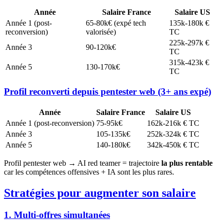
Année
Salaire France
Salaire US
Année 1 (post-
65-80k€ (expé tech
135k-180k €
reconversion)
valorisée)
TC
225k-297k €
Année 3
90-120k€
TC
315k-423k €
Année 5
130-170k€
TC
Profil reconverti depuis pentester web (3+ ans expé)
Année
Salaire France
Salaire US
Année 1 (post-reconversion)
75-95k€
162k-216k € TC
Année 3
105-135k€
252k-324k € TC
Année 5
140-180k€
342k-450k € TC
Profil pentester web → AI red teamer = trajectoire
la plus rentable
car les compétences offensives + IA sont les plus rares.
Stratégies pour augmenter son salaire
1. Multi-offres simultanées