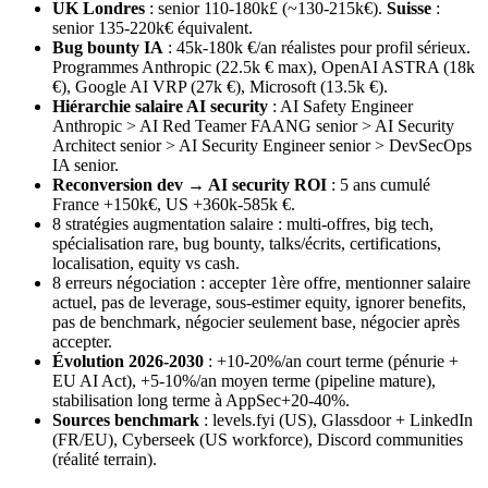
UK Londres
: senior 110-180k£ (~130-215k€).
Suisse
:
senior 135-220k€ équivalent.
Bug bounty IA
: 45k-180k €/an réalistes pour profil sérieux.
Programmes Anthropic (22.5k € max), OpenAI ASTRA (18k
€), Google AI VRP (27k €), Microsoft (13.5k €).
Hiérarchie salaire AI security
: AI Safety Engineer
Anthropic > AI Red Teamer FAANG senior > AI Security
Architect senior > AI Security Engineer senior > DevSecOps
IA senior.
Reconversion dev → AI security ROI
: 5 ans cumulé
France +150k€, US +360k-585k €.
8 stratégies augmentation salaire : multi-offres, big tech,
spécialisation rare, bug bounty, talks/écrits, certifications,
localisation, equity vs cash.
8 erreurs négociation : accepter 1ère offre, mentionner salaire
actuel, pas de leverage, sous-estimer equity, ignorer benefits,
pas de benchmark, négocier seulement base, négocier après
accepter.
Évolution 2026-2030
: +10-20%/an court terme (pénurie +
EU AI Act), +5-10%/an moyen terme (pipeline mature),
stabilisation long terme à AppSec+20-40%.
Sources benchmark
: levels.fyi (US), Glassdoor + LinkedIn
(FR/EU), Cyberseek (US workforce), Discord communities
(réalité terrain).