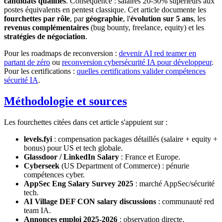
candidats qualifiés
. Conséquence : salaires 20-50% supérieurs aux
postes équivalents en pentest classique. Cet article documente les
fourchettes par rôle
, par
géographie
, l'
évolution sur 5 ans
, les
revenus complémentaires
(bug bounty, freelance, equity) et les
stratégies de négociation
.
Pour les roadmaps de reconversion :
devenir AI red teamer en
partant de zéro
ou
reconversion cybersécurité IA pour développeur
.
Pour les certifications :
quelles certifications valider compétences
sécurité IA
.
Méthodologie et sources
Les fourchettes citées dans cet article s'appuient sur :
levels.fyi
: compensation packages détaillés (salaire + equity +
bonus) pour US et tech globale.
Glassdoor / LinkedIn Salary
: France et Europe.
Cyberseek
(US Department of Commerce) : pénurie
compétences cyber.
AppSec Eng Salary Survey 2025
: marché AppSec/sécurité
tech.
AI Village DEF CON salary discussions
: communauté red
team IA.
Annonces emploi 2025-2026
: observation directe.