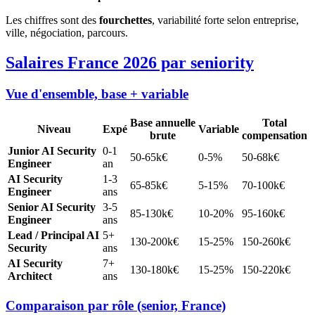
Les chiffres sont des
fourchettes
, variabilité forte selon entreprise,
ville, négociation, parcours.
Salaires France 2026 par seniority
Vue d'ensemble, base + variable
Base annuelle
Total
Niveau
Expé
Variable
brute
compensation
Junior AI Security
0-1
50-65k€
0-5%
50-68k€
Engineer
an
AI Security
1-3
65-85k€
5-15%
70-100k€
Engineer
ans
Senior AI Security
3-5
85-130k€
10-20%
95-160k€
Engineer
ans
Lead / Principal AI
5+
130-200k€
15-25%
150-260k€
Security
ans
AI Security
7+
130-180k€
15-25%
150-220k€
Architect
ans
Comparaison par rôle (senior, France)