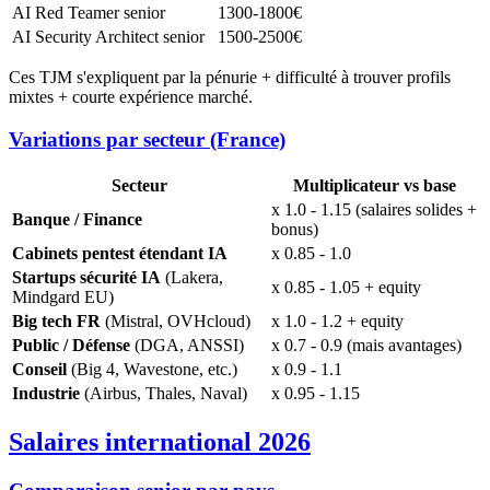
AI Red Teamer senior
1300-1800€
AI Security Architect senior
1500-2500€
Ces TJM s'expliquent par la pénurie + difficulté à trouver profils
mixtes + courte expérience marché.
Variations par secteur (France)
Secteur
Multiplicateur vs base
x 1.0 - 1.15 (salaires solides +
Banque / Finance
bonus)
Cabinets pentest étendant IA
x 0.85 - 1.0
Startups sécurité IA
(Lakera,
x 0.85 - 1.05 + equity
Mindgard EU)
Big tech FR
(Mistral, OVHcloud)
x 1.0 - 1.2 + equity
Public / Défense
(DGA, ANSSI)
x 0.7 - 0.9 (mais avantages)
Conseil
(Big 4, Wavestone, etc.)
x 0.9 - 1.1
Industrie
(Airbus, Thales, Naval)
x 0.95 - 1.15
Salaires international 2026