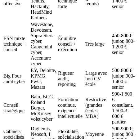
Tehtris,
technique
1 400 €
offensive
requis)
Hackuity,
forte
senior
HeadMind
Partners
Wavestone,
Devoteam,
Sopra Steria
450-800 €
ESN mixte
Équilibre
cyber,
junior, 800-
technique +
conseil +
Très large
Capgemini
1 200 €
conseil
exécution
cyber,
senior
Accenture
cyber
EY, Deloitte,
500-800 €
Rigueur
Large avec
Big Four
KPMG,
junior, 900-
audit,
bon CV
audit cyber
PwC,
1 400 €
reporting
école
Mazars
senior
900-1 500
Bain, BCG,
Formation
Restrictive
€
Roland
Conseil
continue,
(grandes
consultant,
Berger,
stratégique
exigence
écoles,
1 500-3
McKinsey
intellectuelle
MBA)
000 €
volet cyber
partner
Digitemis,
500-900 €
Cabinets
Flexibilité,
Neosoft, I-
Moyenne-
junior, 800-
spécialisés
spécialisation