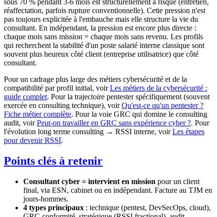
sous 70 % pendant 3-6 mois est structurellement à risque (entretien,
réaffectation, parfois rupture conventionnelle). Cette pression n'est
pas toujours explicitée à l'embauche mais elle structure la vie du
consultant. En indépendant, la pression est encore plus directe :
chaque mois sans mission = chaque mois sans revenu. Les profils
qui recherchent la stabilité d'un poste salarié interne classique sont
souvent plus heureux côté client (entreprise utilisatrice) que côté
consultant.
Pour un cadrage plus large des métiers cybersécurité et de la
compatibilité par profil initial, voir
Les métiers de la cybersécurité :
guide complet
. Pour la trajectoire pentester spécifiquement (souvent
exercée en consulting technique), voir
Qu'est-ce qu'un pentester ?
Fiche métier complète
. Pour la voie GRC qui domine le consulting
audit, voir
Peut-on travailler en GRC sans expérience cyber ?
. Pour
l'évolution long terme consulting → RSSI interne, voir
Les étapes
pour devenir RSSI
.
Points clés à retenir
Consultant cyber = intervient en mission
pour un client
final, via ESN, cabinet ou en indépendant. Facture au TJM en
jours-hommes.
4 types principaux
: technique (pentest, DevSecOps, cloud),
GRC-conformité, stratégique (RSSI fractional), audit