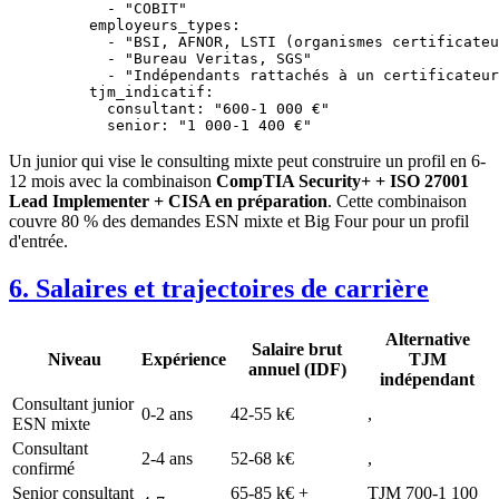
      - 
"COBIT"
    employeurs_types
:
      - 
"BSI, AFNOR, LSTI (organismes certificateu
      - 
"Bureau Veritas, SGS"
      - 
"Indépendants rattachés à un certificateur
    tjm_indicatif
:
      consultant
: 
"600-1 000 €"
      senior
: 
"1 000-1 400 €"
Un junior qui vise le consulting mixte peut construire un profil en 6-
12 mois avec la combinaison
CompTIA Security+ + ISO 27001
Lead Implementer + CISA en préparation
. Cette combinaison
couvre 80 % des demandes ESN mixte et Big Four pour un profil
d'entrée.
6. Salaires et trajectoires de carrière
Alternative
Salaire brut
Niveau
Expérience
TJM
annuel (IDF)
indépendant
Consultant junior
0-2 ans
42-55 k€
,
ESN mixte
Consultant
2-4 ans
52-68 k€
,
confirmé
Senior consultant
65-85 k€ +
TJM 700-1 100