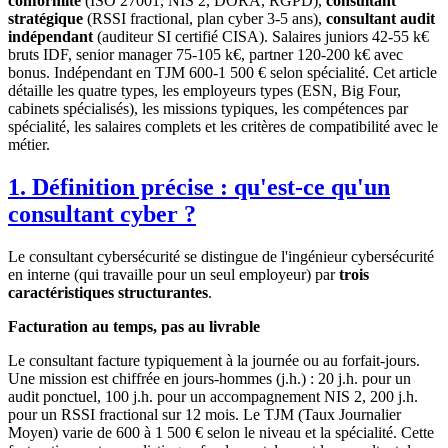
conformité
(ISO 27001, NIS 2, DORA, RGPD),
consultant
stratégique
(RSSI fractional, plan cyber 3-5 ans),
consultant audit
indépendant
(auditeur SI certifié CISA). Salaires juniors 42-55 k€
bruts IDF, senior manager 75-105 k€, partner 120-200 k€ avec
bonus. Indépendant en TJM 600-1 500 € selon spécialité. Cet article
détaille les quatre types, les employeurs types (ESN, Big Four,
cabinets spécialisés), les missions typiques, les compétences par
spécialité, les salaires complets et les critères de compatibilité avec le
métier.
1. Définition précise : qu'est-ce qu'un
consultant cyber ?
Le consultant cybersécurité se distingue de l'ingénieur cybersécurité
en interne (qui travaille pour un seul employeur) par
trois
caractéristiques structurantes
.
Facturation au temps, pas au livrable
Le consultant facture typiquement à la journée ou au forfait-jours.
Une mission est chiffrée en jours-hommes (j.h.) : 20 j.h. pour un
audit ponctuel, 100 j.h. pour un accompagnement NIS 2, 200 j.h.
pour un RSSI fractional sur 12 mois. Le TJM (Taux Journalier
Moyen) varie de 600 à 1 500 € selon le niveau et la spécialité. Cette