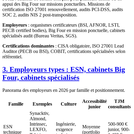
appui des Big Four sur missions ponctuelles. Missions de
certification ISO 27001 renouvellement, audits PCI-DSS, audits
SOC 2, audits NIS 2 post-transposition.
Employeurs
: organismes certificateurs (BSI, AFNOR, LSTI,
PECB certified bodies), Big Four en mission ponctuelle, cabinets
spécialisés audit (Bureau Veritas, SGS).
Certifications dominantes
: CISA obligatoire, ISO 27001 Lead
Auditor (PECB ou BSI), COBIT, certifications spécialisées selon
référentiel.
3. Employeurs types : ESN, cabinets Big
Four, cabinets spécialisés
Panorama des employeurs en 2026 par famille et positionnement.
Accessibilité
TJM
Famille
Exemples
Culture
junior
consultants
Synacktiv,
Almond,
Intrinsec,
Ingénierie,
500-900 €
ESN
Moyenne
LEXFO,
exigence
junior, 900-
technique
(portfolio