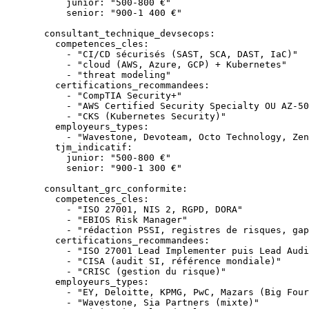
      junior
: 
"500-800 €"
      senior
: 
"900-1 400 €"
  consultant_technique_devsecops
:
    competences_cles
:
      - 
"CI/CD sécurisés (SAST, SCA, DAST, IaC)"
      - 
"cloud (AWS, Azure, GCP) + Kubernetes"
      - 
"threat modeling"
    certifications_recommandees
:
      - 
"CompTIA Security+"
      - 
"AWS Certified Security Specialty OU AZ-50
      - 
"CKS (Kubernetes Security)"
    employeurs_types
:
      - 
"Wavestone, Devoteam, Octo Technology, Zen
    tjm_indicatif
:
      junior
: 
"500-800 €"
      senior
: 
"900-1 300 €"
  consultant_grc_conformite
:
    competences_cles
:
      - 
"ISO 27001, NIS 2, RGPD, DORA"
      - 
"EBIOS Risk Manager"
      - 
"rédaction PSSI, registres de risques, gap
    certifications_recommandees
:
      - 
"ISO 27001 Lead Implementer puis Lead Audi
      - 
"CISA (audit SI, référence mondiale)"
      - 
"CRISC (gestion du risque)"
    employeurs_types
:
      - 
"EY, Deloitte, KPMG, PwC, Mazars (Big Four
      - 
"Wavestone, Sia Partners (mixte)"