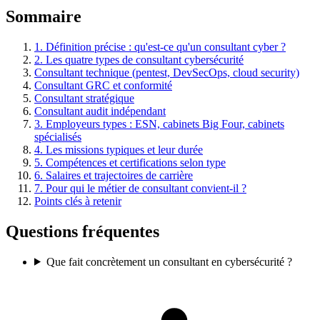
Sommaire
1. Définition précise : qu'est-ce qu'un consultant cyber ?
2. Les quatre types de consultant cybersécurité
Consultant technique (pentest, DevSecOps, cloud security)
Consultant GRC et conformité
Consultant stratégique
Consultant audit indépendant
3. Employeurs types : ESN, cabinets Big Four, cabinets
spécialisés
4. Les missions typiques et leur durée
5. Compétences et certifications selon type
6. Salaires et trajectoires de carrière
7. Pour qui le métier de consultant convient-il ?
Points clés à retenir
Questions fréquentes
Que fait concrètement un consultant en cybersécurité ?