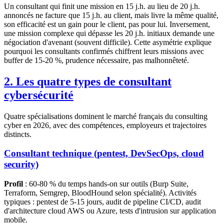
Un consultant qui finit une mission en 15 j.h. au lieu de 20 j.h.
annoncés ne facture que 15 j.h. au client, mais livre la même qualité,
son efficacité est un gain pour le client, pas pour lui. Inversement,
une mission complexe qui dépasse les 20 j.h. initiaux demande une
négociation d'avenant (souvent difficile). Cette asymétrie explique
pourquoi les consultants confirmés chiffrent leurs missions avec
buffer de 15-20 %, prudence nécessaire, pas malhonnêteté.
2. Les quatre types de consultant
cybersécurité
Quatre spécialisations dominent le marché français du consulting
cyber en 2026, avec des compétences, employeurs et trajectoires
distincts.
Consultant technique (pentest, DevSecOps, cloud
security)
Profil
: 60-80 % du temps hands-on sur outils (Burp Suite,
Terraform, Semgrep, BloodHound selon spécialité). Activités
typiques : pentest de 5-15 jours, audit de pipeline CI/CD, audit
d'architecture cloud AWS ou Azure, tests d'intrusion sur application
mobile.