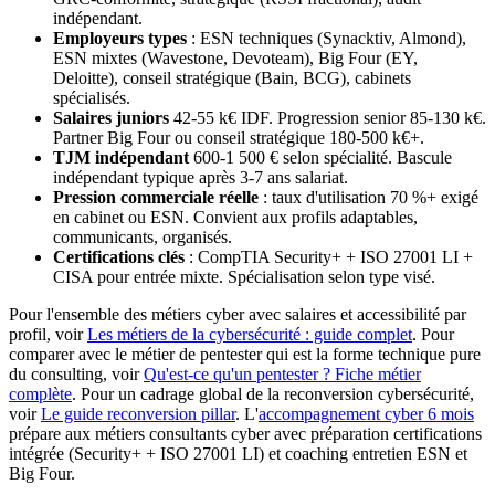
indépendant.
Employeurs types
: ESN techniques (Synacktiv, Almond),
ESN mixtes (Wavestone, Devoteam), Big Four (EY,
Deloitte), conseil stratégique (Bain, BCG), cabinets
spécialisés.
Salaires juniors
42-55 k€ IDF. Progression senior 85-130 k€.
Partner Big Four ou conseil stratégique 180-500 k€+.
TJM indépendant
600-1 500 € selon spécialité. Bascule
indépendant typique après 3-7 ans salariat.
Pression commerciale réelle
: taux d'utilisation 70 %+ exigé
en cabinet ou ESN. Convient aux profils adaptables,
communicants, organisés.
Certifications clés
: CompTIA Security+ + ISO 27001 LI +
CISA pour entrée mixte. Spécialisation selon type visé.
Pour l'ensemble des métiers cyber avec salaires et accessibilité par
profil, voir
Les métiers de la cybersécurité : guide complet
. Pour
comparer avec le métier de pentester qui est la forme technique pure
du consulting, voir
Qu'est-ce qu'un pentester ? Fiche métier
complète
. Pour un cadrage global de la reconversion cybersécurité,
voir
Le guide reconversion pillar
. L'
accompagnement cyber 6 mois
prépare aux métiers consultants cyber avec préparation certifications
intégrée (Security+ + ISO 27001 LI) et coaching entretien ESN et
Big Four.