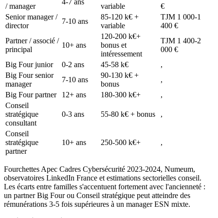
4-7 ans
/ manager
variable
€
Senior manager /
85-120 k€ +
TJM 1 000-1
7-10 ans
director
variable
400 €
120-200 k€+
Partner / associé /
TJM 1 400-2
10+ ans
bonus et
principal
000 €
intéressement
Big Four junior
0-2 ans
45-58 k€
,
Big Four senior
90-130 k€ +
7-10 ans
,
manager
bonus
Big Four partner
12+ ans
180-300 k€+
,
Conseil
stratégique
0-3 ans
55-80 k€ + bonus
,
consultant
Conseil
stratégique
10+ ans
250-500 k€+
,
partner
Fourchettes Apec Cadres Cybersécurité 2023-2024, Numeum,
observatoires LinkedIn France et estimations sectorielles conseil.
Les écarts entre familles s'accentuent fortement avec l'ancienneté :
un partner Big Four ou Conseil stratégique peut atteindre des
rémunérations 3-5 fois supérieures à un manager ESN mixte.