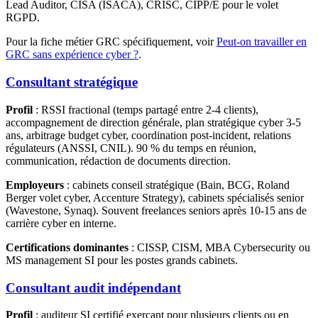
Lead Auditor, CISA (ISACA), CRISC, CIPP/E pour le volet
RGPD.
Pour la fiche métier GRC spécifiquement, voir
Peut-on travailler en
GRC sans expérience cyber ?
.
Consultant stratégique
Profil
: RSSI fractional (temps partagé entre 2-4 clients),
accompagnement de direction générale, plan stratégique cyber 3-5
ans, arbitrage budget cyber, coordination post-incident, relations
régulateurs (ANSSI, CNIL). 90 % du temps en réunion,
communication, rédaction de documents direction.
Employeurs
: cabinets conseil stratégique (Bain, BCG, Roland
Berger volet cyber, Accenture Strategy), cabinets spécialisés senior
(Wavestone, Synaq). Souvent freelances seniors après 10-15 ans de
carrière cyber en interne.
Certifications dominantes
: CISSP, CISM, MBA Cybersecurity ou
MS management SI pour les postes grands cabinets.
Consultant audit indépendant
Profil
: auditeur SI certifié exerçant pour plusieurs clients ou en