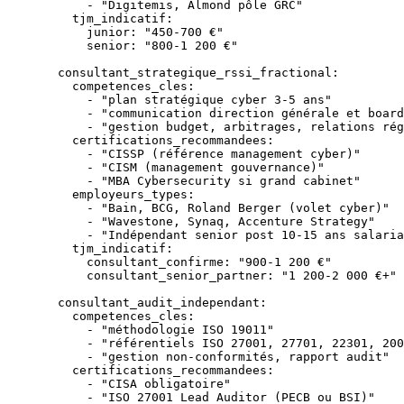
      - 
"Digitemis, Almond pôle GRC"
    tjm_indicatif
:
      junior
: 
"450-700 €"
      senior
: 
"800-1 200 €"
  consultant_strategique_rssi_fractional
:
    competences_cles
:
      - 
"plan stratégique cyber 3-5 ans"
      - 
"communication direction générale et board
      - 
"gestion budget, arbitrages, relations rég
    certifications_recommandees
:
      - 
"CISSP (référence management cyber)"
      - 
"CISM (management gouvernance)"
      - 
"MBA Cybersecurity si grand cabinet"
    employeurs_types
:
      - 
"Bain, BCG, Roland Berger (volet cyber)"
      - 
"Wavestone, Synaq, Accenture Strategy"
      - 
"Indépendant senior post 10-15 ans salaria
    tjm_indicatif
:
      consultant_confirme
: 
"900-1 200 €"
      consultant_senior_partner
: 
"1 200-2 000 €+"
  consultant_audit_independant
:
    competences_cles
:
      - 
"méthodologie ISO 19011"
      - 
"référentiels ISO 27001, 27701, 22301, 200
      - 
"gestion non-conformités, rapport audit"
    certifications_recommandees
:
      - 
"CISA obligatoire"
      - 
"ISO 27001 Lead Auditor (PECB ou BSI)"