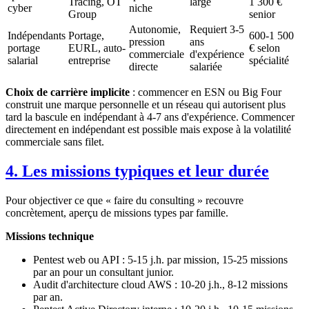
Tracing, OT
large
1 300 €
cyber
niche
Group
senior
Autonomie,
Requiert 3-5
Indépendants
Portage,
600-1 500
pression
ans
portage
EURL, auto-
€ selon
commerciale
d'expérience
salarial
entreprise
spécialité
directe
salariée
Choix de carrière implicite
: commencer en ESN ou Big Four
construit une marque personnelle et un réseau qui autorisent plus
tard la bascule en indépendant à 4-7 ans d'expérience. Commencer
directement en indépendant est possible mais expose à la volatilité
commerciale sans filet.
4. Les missions typiques et leur durée
Pour objectiver ce que « faire du consulting » recouvre
concrètement, aperçu de missions types par famille.
Missions technique
Pentest web ou API : 5-15 j.h. par mission, 15-25 missions
par an pour un consultant junior.
Audit d'architecture cloud AWS : 10-20 j.h., 8-12 missions
par an.