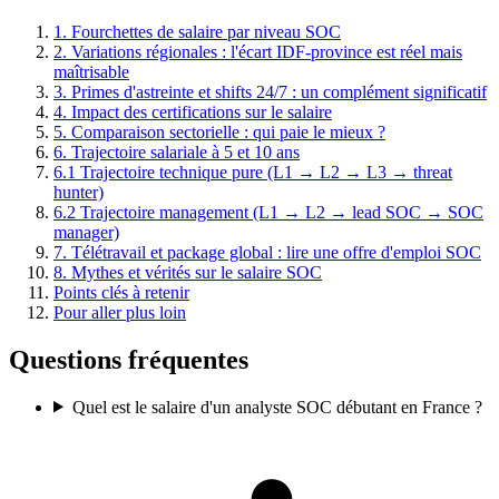
1. Fourchettes de salaire par niveau SOC
2. Variations régionales : l'écart IDF-province est réel mais
maîtrisable
3. Primes d'astreinte et shifts 24/7 : un complément significatif
4. Impact des certifications sur le salaire
5. Comparaison sectorielle : qui paie le mieux ?
6. Trajectoire salariale à 5 et 10 ans
6.1 Trajectoire technique pure (L1 → L2 → L3 → threat
hunter)
6.2 Trajectoire management (L1 → L2 → lead SOC → SOC
manager)
7. Télétravail et package global : lire une offre d'emploi SOC
8. Mythes et vérités sur le salaire SOC
Points clés à retenir
Pour aller plus loin
Questions fréquentes
Quel est le salaire d'un analyste SOC débutant en France ?