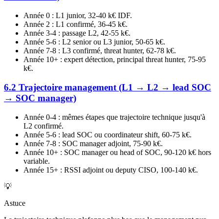
Année 0 : L1 junior, 32-40 k€ IDF.
Année 2 : L1 confirmé, 36-45 k€.
Année 3-4 : passage L2, 42-55 k€.
Année 5-6 : L2 senior ou L3 junior, 50-65 k€.
Année 7-8 : L3 confirmé, threat hunter, 62-78 k€.
Année 10+ : expert détection, principal threat hunter, 75-95
k€.
6.2 Trajectoire management (L1 → L2 → lead SOC
→ SOC manager)
Année 0-4 : mêmes étapes que trajectoire technique jusqu'à
L2 confirmé.
Année 5-6 : lead SOC ou coordinateur shift, 60-75 k€.
Année 7-8 : SOC manager adjoint, 75-90 k€.
Année 10+ : SOC manager ou head of SOC, 90-120 k€ hors
variable.
Année 15+ : RSSI adjoint ou deputy CISO, 100-140 k€.
💡
Astuce