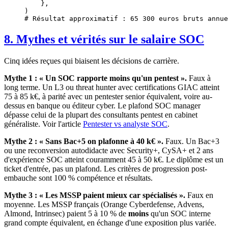
    },
)
# Résultat approximatif : 65 300 euros bruts annue
8. Mythes et vérités sur le salaire SOC
Cinq idées reçues qui biaisent les décisions de carrière.
Mythe 1 : « Un SOC rapporte moins qu'un pentest ».
Faux à
long terme. Un L3 ou threat hunter avec certifications GIAC atteint
75 à 85 k€, à parité avec un pentester senior équivalent, voire au-
dessus en banque ou éditeur cyber. Le plafond SOC manager
dépasse celui de la plupart des consultants pentest en cabinet
généraliste. Voir l'article
Pentester vs analyste SOC
.
Mythe 2 : « Sans Bac+5 on plafonne à 40 k€ ».
Faux. Un Bac+3
ou une reconversion autodidacte avec Security+, CySA+ et 2 ans
d'expérience SOC atteint couramment 45 à 50 k€. Le diplôme est un
ticket d'entrée, pas un plafond. Les critères de progression post-
embauche sont 100 % compétence et résultats.
Mythe 3 : « Les MSSP paient mieux car spécialisés ».
Faux en
moyenne. Les MSSP français (Orange Cyberdefense, Advens,
Almond, Intrinsec) paient 5 à 10 % de
moins
qu'un SOC interne
grand compte équivalent, en échange d'une exposition plus variée.