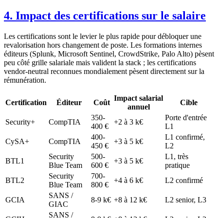
4. Impact des certifications sur le salaire
Les certifications sont le levier le plus rapide pour débloquer une
revalorisation hors changement de poste. Les formations internes
éditeurs (Splunk, Microsoft Sentinel, CrowdStrike, Palo Alto) pèsent
peu côté grille salariale mais valident la stack ; les certifications
vendor-neutral reconnues mondialement pèsent directement sur la
rémunération.
Impact salarial
Certification
Éditeur
Coût
Cible
annuel
350-
Porte d'entrée
Security+
CompTIA
+2 à 3 k€
400 €
L1
400-
L1 confirmé,
CySA+
CompTIA
+3 à 5 k€
450 €
L2
Security
500-
L1, très
BTL1
+3 à 5 k€
Blue Team
600 €
pratique
Security
700-
BTL2
+4 à 6 k€
L2 confirmé
Blue Team
800 €
SANS /
GCIA
8-9 k€
+8 à 12 k€
L2 senior, L3
GIAC
SANS /