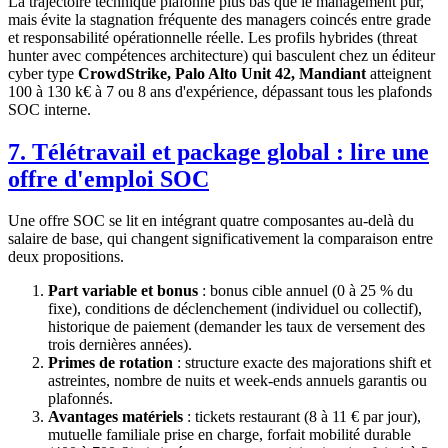
La trajectoire technique plafonne plus bas que le management pur,
mais évite la stagnation fréquente des managers coincés entre grade
et responsabilité opérationnelle réelle. Les profils hybrides (threat
hunter avec compétences architecture) qui basculent chez un éditeur
cyber type
CrowdStrike, Palo Alto Unit 42, Mandiant
atteignent
100 à 130 k€ à 7 ou 8 ans d'expérience, dépassant tous les plafonds
SOC interne.
7. Télétravail et package global : lire une
offre d'emploi SOC
Une offre SOC se lit en intégrant quatre composantes au-delà du
salaire de base, qui changent significativement la comparaison entre
deux propositions.
Part variable et bonus
: bonus cible annuel (0 à 25 % du
fixe), conditions de déclenchement (individuel ou collectif),
historique de paiement (demander les taux de versement des
trois dernières années).
Primes de rotation
: structure exacte des majorations shift et
astreintes, nombre de nuits et week-ends annuels garantis ou
plafonnés.
Avantages matériels
: tickets restaurant (8 à 11 € par jour),
mutuelle familiale prise en charge, forfait mobilité durable