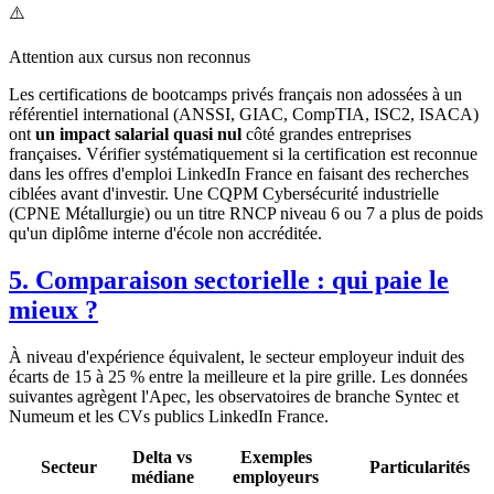
⚠️
Attention aux cursus non reconnus
Les certifications de bootcamps privés français non adossées à un
référentiel international (ANSSI, GIAC, CompTIA, ISC2, ISACA)
ont
un impact salarial quasi nul
côté grandes entreprises
françaises. Vérifier systématiquement si la certification est reconnue
dans les offres d'emploi LinkedIn France en faisant des recherches
ciblées avant d'investir. Une CQPM Cybersécurité industrielle
(CPNE Métallurgie) ou un titre RNCP niveau 6 ou 7 a plus de poids
qu'un diplôme interne d'école non accréditée.
5. Comparaison sectorielle : qui paie le
mieux ?
À niveau d'expérience équivalent, le secteur employeur induit des
écarts de 15 à 25 % entre la meilleure et la pire grille. Les données
suivantes agrègent l'Apec, les observatoires de branche Syntec et
Numeum et les CVs publics LinkedIn France.
Delta vs
Exemples
Secteur
Particularités
médiane
employeurs