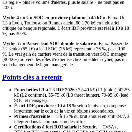
La règle « plus le volume d'alertes, plus le salaire » ne tient pas en
2026.
Mythe 4 : « Un SOC en province plafonne à 45 k€ ».
Faux. Un
L3 à Lyon, Toulouse ou Rennes atteint 60 à 70 k€ en industriel
critique ou banque régionale. L'écart IDF-province est réel à 10 à 18
%, pas 30 %.
Mythe 5 : « Passer lead SOC double le salaire ».
Faux. Passer de
L2 senior (55 k€) à lead SOC (75 k€) représente +36 %, pas +100
%. Le vrai gain de carrière vient de la transition vers SOC manager
(90 k€+) ou vers des rôles d'expertise chez un éditeur cyber, pas du
seul changement de ligne managériale.
Points clés à retenir
Fourchettes L1 à L3 IDF 2026
: 32-40 k€ (L1 junior), 42-55
k€ (L2 confirmé), 55-75 k€ (L3 threat hunter), 70-95 k€ (lead
SOC et manager).
Écart IDF-province
: 10 à 18 % selon le niveau, compensé
largement par le coût de la vie en régions secondaires.
Primes d'astreinte
: +5 à 15 % du brut annuel en shift 24/7, à
intégrer dans la comparaison des offres.
Certifications à fort ROI salarial
: Security+, CySA+,