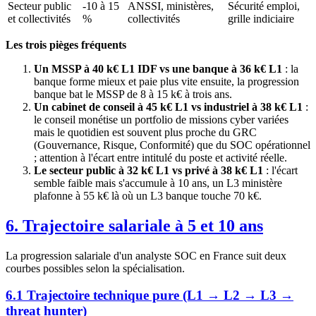
Secteur public
-10 à 15
ANSSI, ministères,
Sécurité emploi,
et collectivités
%
collectivités
grille indiciaire
Les trois pièges fréquents
Un MSSP à 40 k€ L1 IDF vs une banque à 36 k€ L1
: la
banque forme mieux et paie plus vite ensuite, la progression
banque bat le MSSP de 8 à 15 k€ à trois ans.
Un cabinet de conseil à 45 k€ L1 vs industriel à 38 k€ L1
:
le conseil monétise un portfolio de missions cyber variées
mais le quotidien est souvent plus proche du GRC
(Gouvernance, Risque, Conformité) que du SOC opérationnel
; attention à l'écart entre intitulé du poste et activité réelle.
Le secteur public à 32 k€ L1 vs privé à 38 k€ L1
: l'écart
semble faible mais s'accumule à 10 ans, un L3 ministère
plafonne à 55 k€ là où un L3 banque touche 70 k€.
6. Trajectoire salariale à 5 et 10 ans
La progression salariale d'un analyste SOC en France suit deux
courbes possibles selon la spécialisation.
6.1 Trajectoire technique pure (L1 → L2 → L3 →
threat hunter)