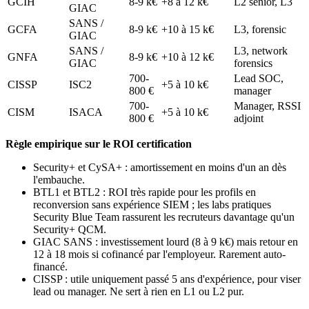
GCIH
8-9 k€
+8 à 12 k€
L2 senior, L3
GIAC
SANS /
GCFA
8-9 k€
+10 à 15 k€
L3, forensic
GIAC
SANS /
L3, network
GNFA
8-9 k€
+10 à 12 k€
GIAC
forensics
700-
Lead SOC,
CISSP
ISC2
+5 à 10 k€
800 €
manager
700-
Manager, RSSI
CISM
ISACA
+5 à 10 k€
800 €
adjoint
Règle empirique sur le ROI certification
Security+ et CySA+ : amortissement en moins d'un an dès
l'embauche.
BTL1 et BTL2 : ROI très rapide pour les profils en
reconversion sans expérience SIEM ; les labs pratiques
Security Blue Team rassurent les recruteurs davantage qu'un
Security+ QCM.
GIAC SANS : investissement lourd (8 à 9 k€) mais retour en
12 à 18 mois si cofinancé par l'employeur. Rarement auto-
financé.
CISSP : utile uniquement passé 5 ans d'expérience, pour viser
lead ou manager. Ne sert à rien en L1 ou L2 pur.