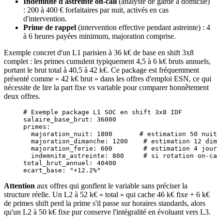
Indemnité d'astreinte on-call
(analyste de garde à domicile)
: 200 à 400 € forfaitaires par nuit, activés en cas
d'intervention.
Prime de rappel
(intervention effective pendant astreinte) : 4
à 6 heures payées minimum, majoration comprise.
Exemple concret d'un L1 parisien à 36 k€ de base en shift 3x8
complet : les primes cumulent typiquement 4,5 à 6 k€ bruts annuels,
portant le brut total à 40,5 à 42 k€. Ce package est fréquemment
présenté comme « 42 k€ brut » dans les offres d'emploi ESN, ce qui
nécessite de lire la part fixe vs variable pour comparer honnêtement
deux offres.
# Exemple package L1 SOC en shift 3x8 IDF
salaire_base_brut
: 
36000
primes
:
  majoration_nuit
: 
1800
       # estimation 50 nuit
  majoration_dimanche
: 
1200
    # estimation 12 dim
  majoration_ferie
: 
600
        # estimation 4 jour
  indemnite_astreinte
: 
800
     # si rotation on-ca
total_brut_annuel
: 
40400
ecart_base
: 
"+12.2%"
Attention
aux offres qui gonflent le variable sans préciser la
structure réelle. Un L2 à 52 k€ « total » qui cache 46 k€ fixe + 6 k€
de primes shift perd la prime s'il passe sur horaires standards, alors
qu'un L2 à 50 k€ fixe pur conserve l'intégralité en évoluant vers L3.