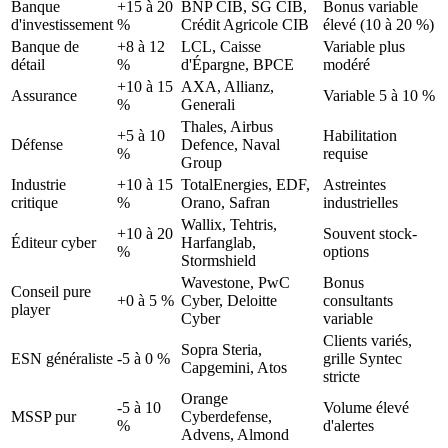
Banque
+15 à 20
BNP CIB, SG CIB,
Bonus variable
d'investissement
%
Crédit Agricole CIB
élevé (10 à 20 %)
Banque de
+8 à 12
LCL, Caisse
Variable plus
détail
%
d'Épargne, BPCE
modéré
+10 à 15
AXA, Allianz,
Assurance
Variable 5 à 10 %
%
Generali
Thales, Airbus
+5 à 10
Habilitation
Défense
Defence, Naval
%
requise
Group
Industrie
+10 à 15
TotalEnergies, EDF,
Astreintes
critique
%
Orano, Safran
industrielles
Wallix, Tehtris,
+10 à 20
Souvent stock-
Éditeur cyber
Harfanglab,
%
options
Stormshield
Wavestone, PwC
Bonus
Conseil pure
+0 à 5 %
Cyber, Deloitte
consultants
player
Cyber
variable
Clients variés,
Sopra Steria,
ESN généraliste
-5 à 0 %
grille Syntec
Capgemini, Atos
stricte
Orange
-5 à 10
Volume élevé
MSSP pur
Cyberdefense,
%
d'alertes
Advens, Almond