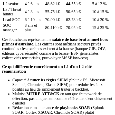
L2 senior
4 à 6 ans
48-62 k€
44-55 k€
5 à 12 %
L3 / Threat
4 à 8 ans
55-75 k€
50-65 k€
10 à 15 %
hunter
Lead SOC
6 à 10 ans
70-90 k€
62-78 k€
10 à 20 %
SOC
8 ans et
80-110 k€
70-95 k€
15 à 25 %
manager
plus
Ces fourchettes représentent le
salaire de base brut annuel hors
primes d'astreinte
. Les chiffres sont médians secteurs privés
confondus : les extrêmes existent à la hausse (banque CIB, OIV,
éditeurs cybersécurité) comme à la baisse (ESN généralistes,
collectivités territoriales, pure-player MSSP low-cost).
Ce qui différencie concrètement un L1 d'un L2 côté
rémunération
Capacité à
tuner les règles SIEM
(Splunk ES, Microsoft
Sentinel, Chronicle, Elastic SIEM) pour réduire les faux
positifs au lieu de simplement traiter le backlog.
Maîtrise
MITRE ATT&CK
en tant que framework de
détection, pas uniquement comme référentiel d'enrichissement
d'alertes.
Rédaction et maintenance de
playbooks SOAR
(Splunk
SOAR, Cortex XSOAR, Chronicle SOAR) plutôt