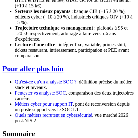
BTL1 et BTL2 en entrée, GIAC GCFA ou GCIH en senior
(+10 à 15 k€).
Secteurs les mieux payants
: banque CIB (+15 à 20 %),
éditeurs cyber (+10 à 20 %), industriels critiques OIV (+10 à
15 %).
Trajectoire technique
vs
management
: plafonds à 95 et
120 k€ respectivement, arbitrage à faire vers 5-6 ans
d'expérience.
Lecture d'une offre
: intégrer fixe, variable, primes shift,
tickets restaurant, intéressement, participation et PEE avant
comparaison.
Pour aller plus loin
Qu'est-ce qu'un analyste SOC ?
, définition précise du métier,
stack et niveaux.
Pentester vs analyste SOC
, comparaison des deux trajectoires
carrière.
Métiers cyber pour support IT
, pont de reconversion depuis
un poste support vers le SOC L1.
Quels métiers recrutent en cybersécurité
, vue marché 2026
post-NIS 2.
Sommaire