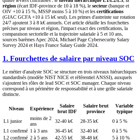
quatre leviers chiffrables : le
niveau hiérarchique L1/L2/L3
, la
région
(écart IDF-province de 10 à 18 %), le
secteur
(banque et
OIV +10 à 15 %, MSSP moins 5 à 10 %) et les
certifications
(GIAC GCFA +10 à 15 k€ seul). Les primes d'astreinte sur rotation
24/7 ajoutent 3 à 8 k€ annuels. Cet article détaille les fourchettes
précises par niveau et région, l'impact exact des certifications, la
comparaison sectorielle et la trajectoire salariale à 5 et 10 ans,
sources barèmes Apec 2024, Michael Page Cybersecurity Salary
Survey 2024 et Hays France Salary Guide 2024.
1. Fourchettes de salaire par niveau SOC
Le métier d'analyste SOC se structure en trois niveaux hiérarchiques
standardisés (modèle NIST NICE et référentiel ANSSI), auxquels
s'ajoutent les rôles de lead SOC et SOC manager. Chaque niveau
correspond à un périmètre de responsabilité et à une grille salariale
distincte.
Salaire
Salaire brut
Variable
Niveau
Expérience
brut IDF
province
typique
moins de 2
L1 junior
32-40 k€
28-35 k€
0 à 5 %
ans
L1 confirmé
1 à 3 ans
36-45 k€
32-40 k€
0 à 5 %
L2 confirmé
2 à 5 ans
42-55 k€
38-48 k€
5 à 10 %