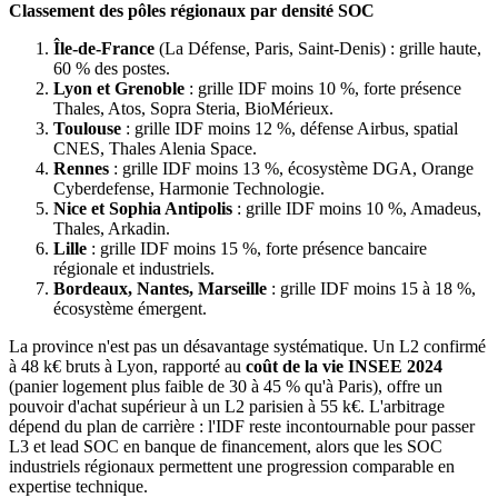
Classement des pôles régionaux par densité SOC
Île-de-France
(La Défense, Paris, Saint-Denis) : grille haute,
60 % des postes.
Lyon et Grenoble
: grille IDF moins 10 %, forte présence
Thales, Atos, Sopra Steria, BioMérieux.
Toulouse
: grille IDF moins 12 %, défense Airbus, spatial
CNES, Thales Alenia Space.
Rennes
: grille IDF moins 13 %, écosystème DGA, Orange
Cyberdefense, Harmonie Technologie.
Nice et Sophia Antipolis
: grille IDF moins 10 %, Amadeus,
Thales, Arkadin.
Lille
: grille IDF moins 15 %, forte présence bancaire
régionale et industriels.
Bordeaux, Nantes, Marseille
: grille IDF moins 15 à 18 %,
écosystème émergent.
La province n'est pas un désavantage systématique. Un L2 confirmé
à 48 k€ bruts à Lyon, rapporté au
coût de la vie INSEE 2024
(panier logement plus faible de 30 à 45 % qu'à Paris), offre un
pouvoir d'achat supérieur à un L2 parisien à 55 k€. L'arbitrage
dépend du plan de carrière : l'IDF reste incontournable pour passer
L3 et lead SOC en banque de financement, alors que les SOC
industriels régionaux permettent une progression comparable en
expertise technique.