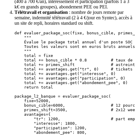
(400 à 700 €/an), intéressement et participation (parfois 1 à 3
k€ en grands groupes), abondement PEE ou PEI.
Télétravail et organisation
: nombre de jours remote par
semaine, indemnité télétravail (2 à 4 €/jour en Syntec), accès à
un site de repli, horaires standard ou shift.
def
 evaluer_package_soc
(fixe, bonus_cible, primes_
    """
    Évalue le package total annuel d'un poste SOC 
    Toutes les valeurs sont en euros bruts annuels
    """
    total 
=
 fixe
    total 
+=
 bonus_cible 
*
 0.8
          # taux de 
    total 
+=
 primes_shift               
# astreint
    total 
+=
 avantages.get(
"tr"
, 
0
)     
# tickets 
    total 
+=
 avantages.get(
"interesse"
, 
0
)
    total 
+=
 avantages.get(
"participation"
, 
0
)
    total 
+=
 avantages.get(
"abondement_pee"
, 
0
)
    return
 total
package_l2_banque 
=
 evaluer_package_soc(
    fixe
=
52000
,
    bonus_cible
=
6000
,                   
# 12 pourc
    primes_shift
=
3500
,                  
# 2x12 wee
    avantages
=
{
        "tr"
: 
1200
,                     
# part emp
        "interesse"
: 
1800
,
        "participation"
: 
1200
,
        "abondement_pee"
: 
800
,