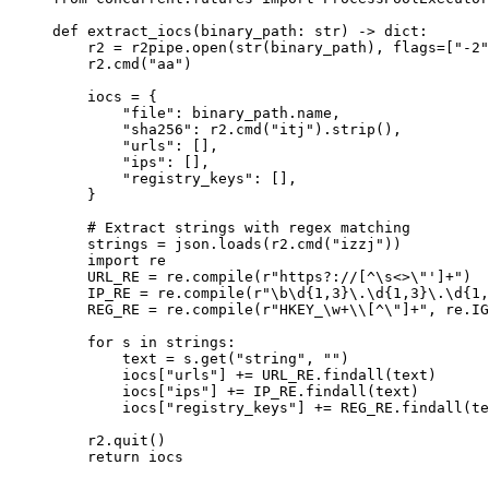
def
 extract_iocs
(binary_path: 
str
) -> 
dict
:
    r2 
=
 r2pipe.open(
str
(binary_path), 
flags
=
[
"-2"
    r2.cmd(
"aa"
)
    iocs 
=
 {
        "file"
: binary_path.name,
        "sha256"
: r2.cmd(
"itj"
).strip(),
        "urls"
: [],
        "ips"
: [],
        "registry_keys"
: [],
    }
    # Extract strings with regex matching
    strings 
=
 json.loads(r2.cmd(
"izzj"
))
    import
 re
    URL_RE
 =
 re.compile(
r
"
https
?
://
[
^
\s<>
\"
']
+
"
)
    IP_RE
 =
 re.compile(
r
"
\b\d
{1,3}
\.
\d
{1,3}
\.
\d
{1,
    REG_RE
 =
 re.compile(
r
"
HKEY_
\w
+
\\
[
^
\"
]
+
"
, re.
IG
    for
 s 
in
 strings:
        text 
=
 s.get(
"string"
, 
""
)
        iocs[
"urls"
] 
+=
 URL_RE
.findall(text)
        iocs[
"ips"
] 
+=
 IP_RE
.findall(text)
        iocs[
"registry_keys"
] 
+=
 REG_RE
.findall(te
    r2.quit()
    return
 iocs