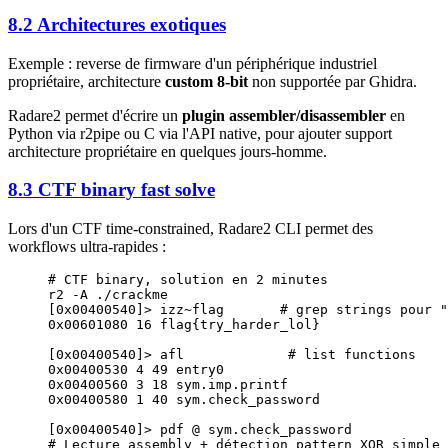
8.2 Architectures exotiques
Exemple : reverse de firmware d'un périphérique industriel
propriétaire, architecture
custom 8-bit
non supportée par Ghidra.
Radare2 permet d'écrire un
plugin assembler/disassembler
en
Python via r2pipe ou C via l'API native, pour ajouter support
architecture propriétaire en quelques jours-homme.
8.3 CTF binary fast solve
Lors d'un CTF time-constrained, Radare2 CLI permet des
workflows ultra-rapides :
# CTF binary, solution en 2 minutes
r2
 -A
 ./crackme
[0x00400540]
>
 izz~flag       
# grep strings pour "
0x00601080
 16
 flag{try_harder_lol}
[0x00400540]
>
 afl             
# list functions
0x00400530
 4
 49
 entry0
0x00400560
 3
 18
 sym.imp.printf
0x00400580
 1
 40
 sym.check_password
[0x00400540]
>
 pdf @ sym.check_password
# Lecture assembly + détection pattern XOR simple