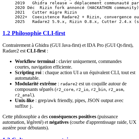
2019   Ghidra release → déplacement communauté par
2020 Déc  Rizin fork annoncé (HACKATHON community)
2021   Cutter migre Rizin
2022+  Coexistence Radare2 + Rizin, convergence ou
2025   Radare2 5.9.x, Rizin 0.8.x, Cutter 2.4.x (s
1.2 Philosophie CLI-first
Contrairement à Ghidra (GUI Java-first) et IDA Pro (GUI Qt-first),
Radare2 est
CLI-first
:
Workflow terminal
: clavier uniquement, commandes
courtes, navigation efficiente.
Scripting roi
: chaque action UI a un équivalent CLI, tout est
automatable.
Modularité extrême
:
est un coquille autour de
radare2
composants séparés (
,
,
,
,
r2_core
r2_io
r2_bin
r2_asm
).
r2_anal
Unix-like
: grep/awk friendly, pipes, JSON output avec
suffixe
.
j
Cette philosophie a des
conséquences positives
(puissance
automation, légèreté) et
négatives
(courbe d'apprentissage raide, UX
austère pour débutants).