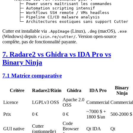
  ├─ Power users maîtrisant les commandes
  ├─ Automation scripting intensif
  ├─ Workflows SSH remote / VMs headless
  ├─ Pipeline CI/CD malware analysis
  └─ Architectures exotiques sans support Cutter
Cutter est installable via
(Linux),
(macOS),
.AppImage
.dmg
.exe
(Windows) depuis
. Version open-source
rizin.re/cutter/
complète, pas de fonctionnalité payante.
7. Radare2 vs Ghidra vs IDA Pro vs
Binary Ninja
7.1 Matrice comparative
Binary
Critère
Radare2/Rizin
Ghidra
IDA Pro
Ninja
Apache 2.0
Licence
LGPLv3 OSS
Commercial
Commercia
OSS
~7000 $ +
Prix
0 €
0 €
500-2000 $
1800 $/an
Code
Cutter
GUI native
Browser
Qt IDA
Qt
(optionnelle)