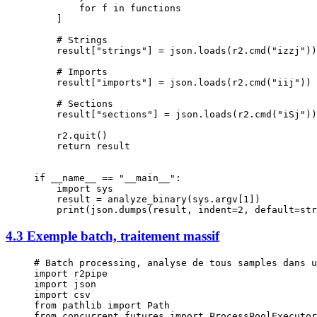
        for
 f 
in
 functions
    ]
    # Strings
    result[
"strings"
] 
=
 json.loads(r2.cmd(
"izzj"
))
    # Imports
    result[
"imports"
] 
=
 json.loads(r2.cmd(
"iij"
))
    # Sections
    result[
"sections"
] 
=
 json.loads(r2.cmd(
"iSj"
))
    r2.quit()
    return
 result
if
 __name__
 ==
 "__main__"
:
    import
 sys
    result 
=
 analyze_binary(sys.argv[
1
])
    print
(json.dumps(result, 
indent
=
2
, 
default
=
str
4.3 Exemple batch, traitement massif
# Batch processing, analyse de tous samples dans u
import
 r2pipe
import
 json
import
 csv
from
 pathlib 
import
 Path
from
 concurrent.futures 
import
 ProcessPoolExecutor