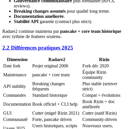
Gouvernance communautaire
plus formalisée (RFCs,
reviews).
Breaking changes assumés
pour qualité long terme.
Documentation améliorée
.
Stabilité API
garantie (contract plus strict).
Radare2 continue maintenu par
pancake + core team historique
avec rythme de features soutenu.
2.2 Différences pratiques 2025
Dimension
Radare2
Rizin
Date fork
Projet original 2006
Fork déc 2020
Équipe Rizin
Maintenance
pancake + core team
community
Breaking changes
Plus stable (semver
API stability
fréquents
strict)
Commandes
Standard historique
Compat + évolutions
Book Rizin + doc
Documentation
Book officiel + CLI help
améliorée
GUI
Cutter (migré Rizin 2021)
Cutter (natif Rizin)
Communauté
Forte, pancake driven
Community-driven
Users historiques, scripts
Nouveaux users,
Usage 2025