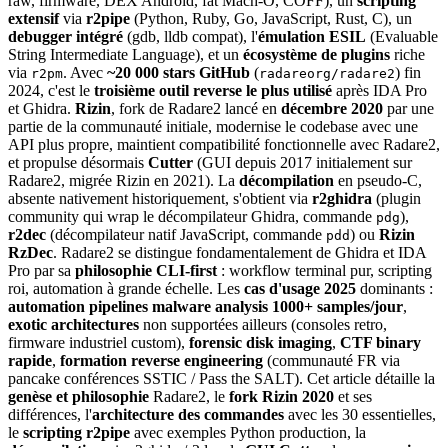
raw, firmware, DEX Android, fat Mach-O, COFF), un
scripting
extensif
via
r2pipe
(Python, Ruby, Go, JavaScript, Rust, C), un
debugger intégré
(gdb, lldb compat), l'
émulation ESIL
(Evaluable
String Intermediate Language), et un
écosystème de plugins
riche
via
. Avec
~20 000 stars GitHub
(
) fin
r2pm
radareorg/radare2
2024, c'est le
troisième outil reverse le plus utilisé
après IDA Pro
et Ghidra.
Rizin
, fork de Radare2 lancé en
décembre 2020
par une
partie de la communauté initiale, modernise le codebase avec une
API plus propre, maintient compatibilité fonctionnelle avec Radare2,
et propulse désormais
Cutter
(GUI depuis 2017 initialement sur
Radare2, migrée Rizin en 2021). La
décompilation
en pseudo-C,
absente nativement historiquement, s'obtient via
r2ghidra
(plugin
community qui wrap le décompilateur Ghidra, commande
),
pdg
r2dec
(décompilateur natif JavaScript, commande
) ou
Rizin
pdd
RzDec
. Radare2 se distingue fondamentalement de Ghidra et IDA
Pro par sa
philosophie CLI-first
: workflow terminal pur, scripting
roi, automation à grande échelle. Les
cas d'usage 2025
dominants :
automation pipelines malware analysis 1000+ samples/jour
,
exotic architectures
non supportées ailleurs (consoles retro,
firmware industriel custom),
forensic disk imaging
,
CTF binary
rapide
,
formation reverse engineering
(communauté FR via
pancake conférences SSTIC / Pass the SALT). Cet article détaille la
genèse et philosophie
Radare2, le
fork Rizin 2020
et ses
différences, l'
architecture des commandes
avec les 30 essentielles,
le
scripting r2pipe
avec exemples Python production, la