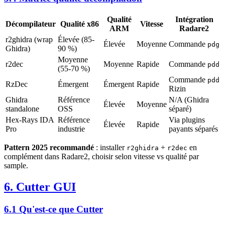
Qualité
Intégration
Décompilateur
Qualité x86
Vitesse
ARM
Radare2
r2ghidra (wrap
Élevée (85-
Élevée
Moyenne
Commande
pdg
Ghidra)
90 %)
Moyenne
r2dec
Moyenne
Rapide
Commande
pdd
(55-70 %)
Commande
pdd
RzDec
Émergent
Émergent
Rapide
Rizin
Ghidra
Référence
N/A (Ghidra
Élevée
Moyenne
standalone
OSS
séparé)
Hex-Rays IDA
Référence
Via plugins
Élevée
Rapide
Pro
industrie
payants séparés
Pattern 2025 recommandé
: installer
+
en
r2ghidra
r2dec
complément dans Radare2, choisir selon vitesse vs qualité par
sample.
6. Cutter GUI
6.1 Qu'est-ce que Cutter