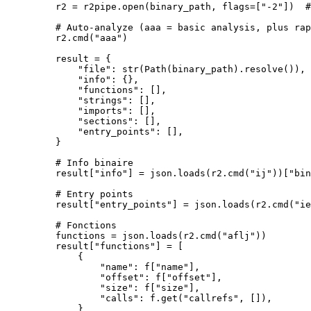
    r2 
=
 r2pipe.open(binary_path, 
flags
=
[
"-2"
])  
#
    # Auto-analyze (aaa = basic analysis, plus rap
    r2.cmd(
"aaa"
)
    result 
=
 {
        "file"
: 
str
(Path(binary_path).resolve()),
        "info"
: {},
        "functions"
: [],
        "strings"
: [],
        "imports"
: [],
        "sections"
: [],
        "entry_points"
: [],
    }
    # Info binaire
    result[
"info"
] 
=
 json.loads(r2.cmd(
"ij"
))[
"bin
    # Entry points
    result[
"entry_points"
] 
=
 json.loads(r2.cmd(
"ie
    # Fonctions
    functions 
=
 json.loads(r2.cmd(
"aflj"
))
    result[
"functions"
] 
=
 [
        {
            "name"
: f[
"name"
],
            "offset"
: f[
"offset"
],
            "size"
: f[
"size"
],
            "calls"
: f.get(
"callrefs"
, []),
        }