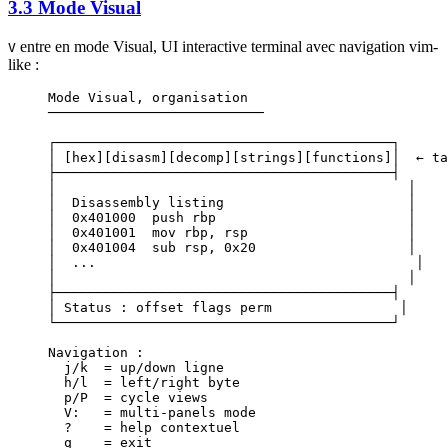
3.3 Mode Visual
entre en mode Visual, UI interactive terminal avec navigation vim-
V
like :
Mode Visual, organisation
───────────────────────────
┌──────────────────────────────────────────┐
│ [hex][disasm][decomp][strings][functions]│  ← ta
├──────────────────────────────────────────┤
│                                            │
│  Disassembly listing                       │
│  0x401000  push rbp                        │
│  0x401001  mov rbp, rsp                    │
│  0x401004  sub rsp, 0x20                   │
│  ...                                        │
│                                            │
├──────────────────────────────────────────┤
│ Status : offset flags perm                │
└──────────────────────────────────────────┘
Navigation :
  j/k  = up/down ligne
  h/l  = left/right byte
  p/P  = cycle views
  V:   = multi-panels mode
  ?    = help contextuel
  q    = exit