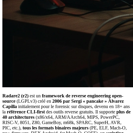
Radare2 (r2)
est un
framework de reverse engineering open-
source
(LGPLv3) créé en
2006 par Sergi « pancake » Àlvarez
Capilla
initialement pour le forensic sur disques, devenu en 18+ ans
la
référence CLI-first
des outils reverse gratuits. Il supporte
plus de
40 architectures
(x86/x64, ARM/AArch64, MIPS, PowerPC,
RISC-V, 8051, Z80, GameBoy, m68k, SPARC, SuperH, AVR,
PIC, etc.),
tous les formats binaires majeurs
(PE, ELF, Mach-O,