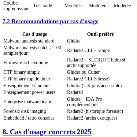
Courbe
Très raide
Modérée
Modérée
Modérée
apprentissage
7.2 Recommandations par cas d'usage
Cas d'usage
Outil préféré
Malware analysis standard
Ghidra
Malware analysis batch > 100
Radare2 CLI + r2pipe
samples/jour
Radare2 + SLEIGH Ghidra si
Firmware IoT exotique
archi supportée
CTF binary simple
Ghidra ou Cutter
CTF binary rapide timer
Radare2 CLI (vitesse)
Enseignement / étudiants
Ghidra (UX plus accessible)
Enseignement power-users
Radare2
Ghidra + IDA Pro
Enterprise malware team
complémentaire
Forensic disk imaging
Radare2 (historique forensic)
Embedded / retro consoles
Radare2 (archs exotiques)
8. Cas d'usage concrets 2025