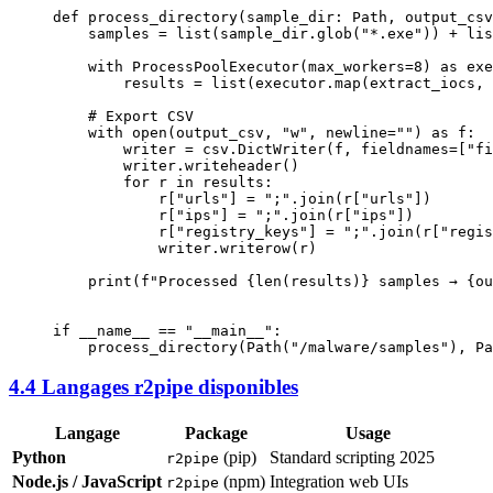
def
 process_directory
(sample_dir: Path, output_csv
    samples 
=
 list
(sample_dir.glob(
"*.exe"
)) 
+
 lis
    with
 ProcessPoolExecutor(
max_workers
=
8
) 
as
 exe
        results 
=
 list
(executor.map(extract_iocs, 
    # Export CSV
    with
 open
(output_csv, 
"w"
, 
newline
=
""
) 
as
 f:
        writer 
=
 csv.DictWriter(f, 
fieldnames
=
[
"fi
        writer.writeheader()
        for
 r 
in
 results:
            r[
"urls"
] 
=
 ";"
.join(r[
"urls"
])
            r[
"ips"
] 
=
 ";"
.join(r[
"ips"
])
            r[
"registry_keys"
] 
=
 ";"
.join(r[
"regis
            writer.writerow(r)
    print
(
f
"Processed 
{len
(results)
}
 samples → 
{
ou
if
 __name__
 ==
 "__main__"
:
    process_directory(Path(
"/malware/samples"
), Pa
4.4 Langages r2pipe disponibles
Langage
Package
Usage
Python
(pip)
Standard scripting 2025
r2pipe
Node.js / JavaScript
(npm)
Integration web UIs
r2pipe