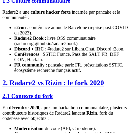
1.3 Culture communautaire
Radare2 a une
culture hacker forte
incarnée par pancake et la
communauté :
r2con
: conférence annuelle Barcelone (reprise post-COVID
en 2023).
Radare2 Book
: livre OSS communautaire
(radareorg.github.io/radare2book).
Discord + IRC
: #radare2 sur Libera.Chat, Discord r2con.
Conférences
: SSTIC France, Pass the SALT FR, DEF
CON, Hack.lu.
FR community
: pancake parle FR, présentations SSTIC,
écosystème recherche français actif.
2. Radare2 vs Rizin : le fork 2020
2.1 Contexte du fork
En
décembre 2020
, après un hackathon communautaire, plusieurs
contributeurs historiques de Radare2 lancent
Rizin
, fork du
codebase avec objectifs :
Modernisation
du code (API, C moderne).