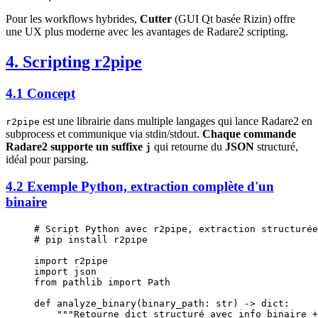
Pour les workflows hybrides,
Cutter
(GUI Qt basée Rizin) offre
une UX plus moderne avec les avantages de Radare2 scripting.
4. Scripting r2pipe
4.1 Concept
est une librairie dans multiple langages qui lance Radare2 en
r2pipe
subprocess et communique via stdin/stdout.
Chaque commande
Radare2 supporte un suffixe
qui retourne du
JSON
structuré,
j
idéal pour parsing.
4.2 Exemple Python, extraction complète d'un
binaire
# Script Python avec r2pipe, extraction structurée
# pip install r2pipe
import
 r2pipe
import
 json
from
 pathlib 
import
 Path
def
 analyze_binary
(binary_path: 
str
) -> 
dict
:
    """Retourne dict structuré avec info binaire +