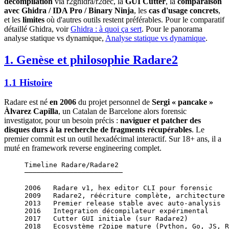
décompilation
via r2ghidra/r2dec, la
GUI Cutter
, la
comparaison
avec Ghidra / IDA Pro / Binary Ninja
, les
cas d'usage concrets
,
et les
limites
où d'autres outils restent préférables. Pour le comparatif
détaillé Ghidra, voir
Ghidra : à quoi ça sert
. Pour le panorama
analyse statique vs dynamique,
Analyse statique vs dynamique
.
1. Genèse et philosophie Radare2
1.1 Histoire
Radare est né
en 2006
du projet personnel de
Sergi « pancake »
Àlvarez Capilla
, un Catalan de Barcelone alors forensic
investigator, pour un besoin précis :
naviguer et patcher des
disques durs à la recherche de fragments récupérables
. Le
premier commit est un outil hexadécimal interactif. Sur 18+ ans, il a
muté en framework reverse engineering complet.
Timeline Radare/Radare2
────────────────────────
2006   Radare v1, hex editor CLI pour forensic
2009   Radare2, réécriture complète, architecture 
2013   Premier release stable avec auto-analysis
2016   Integration décompilateur expérimental
2017   Cutter GUI initiale (sur Radare2)
2018   Ecosystème r2pipe mature (Python, Go, JS, R