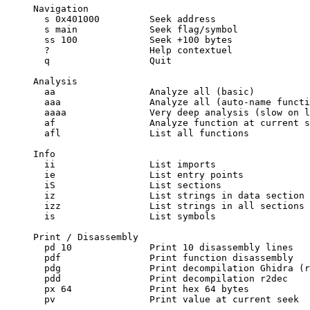
Navigation
  s 0x401000         Seek address
  s main             Seek flag/symbol
  ss 100             Seek +100 bytes
  ?                  Help contextuel
  q                  Quit
Analysis
  aa                 Analyze all (basic)
  aaa                Analyze all (auto-name functi
  aaaa               Very deep analysis (slow on l
  af                 Analyze function at current s
  afl                List all functions
Info
  ii                 List imports
  ie                 List entry points
  iS                 List sections
  iz                 List strings in data section
  izz                List strings in all sections
  is                 List symbols
Print / Disassembly
  pd 10              Print 10 disassembly lines
  pdf                Print function disassembly
  pdg                Print decompilation Ghidra (r
  pdd                Print decompilation r2dec
  px 64              Print hex 64 bytes
  pv                 Print value at current seek