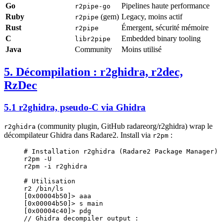
Go
Pipelines haute performance
r2pipe-go
Ruby
(gem)
Legacy, moins actif
r2pipe
Rust
Émergent, sécurité mémoire
r2pipe
C
Embedded binary tooling
libr2pipe
Java
Community
Moins utilisé
5. Décompilation : r2ghidra, r2dec,
RzDec
5.1 r2ghidra, pseudo-C via Ghidra
(community plugin, GitHub radareorg/r2ghidra) wrap le
r2ghidra
décompilateur Ghidra dans Radare2. Install via
:
r2pm
# Installation r2ghidra (Radare2 Package Manager)
r2pm
 -U
r2pm
 -i
 r2ghidra
# Utilisation
r2
 /bin/ls
[0x00004b50]
>
 aaa
[0x00004b50]
>
 s main
[0x00004c40]
>
 pdg
//
 Ghidra
 decompiler
 output
 :