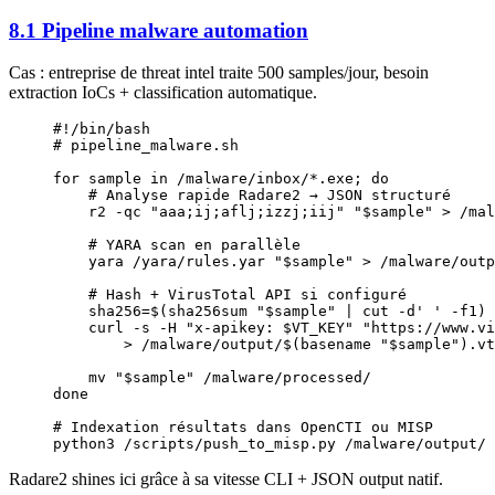
8.1 Pipeline malware automation
Cas : entreprise de threat intel traite 500 samples/jour, besoin
extraction IoCs + classification automatique.
#!/bin/bash
# pipeline_malware.sh
for
 sample 
in
 /malware/inbox/*.exe
; 
do
    # Analyse rapide Radare2 → JSON structuré
    r2
 -qc
 "aaa;ij;aflj;izzj;iij"
 "
$sample
"
 >
 /mal
    # YARA scan en parallèle
    yara
 /yara/rules.yar
 "
$sample
"
 >
 /malware/outp
    # Hash + VirusTotal API si configuré
    sha256
=
$(
sha256sum
 "
$sample
"
 |
 cut
 -d
' '
 -f1
)
    curl
 -s
 -H
 "x-apikey: 
$VT_KEY
"
 "https://www.vi
        >
 /malware/output/
$(
basename
 "
$sample
"
)
.vt
    mv
 "
$sample
"
 /malware/processed/
done
# Indexation résultats dans OpenCTI ou MISP
python3
 /scripts/push_to_misp.py
 /malware/output/
Radare2 shines ici grâce à sa vitesse CLI + JSON output natif.