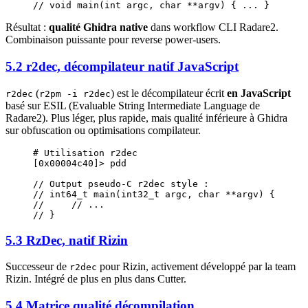
//
 void
 main
(
int
 argc,
 char
 **
argv
) 
{
 ...
 }
Résultat :
qualité Ghidra native
dans workflow CLI Radare2.
Combinaison puissante pour reverse power-users.
5.2 r2dec, décompilateur natif JavaScript
(
) est le décompilateur écrit
en JavaScript
r2dec
r2pm -i r2dec
basé sur ESIL (Evaluable String Intermediate Language de
Radare2). Plus léger, plus rapide, mais qualité inférieure à Ghidra
sur obfuscation ou optimisations compilateur.
# Utilisation r2dec
[0x00004c40]
>
 pdd
//
 Output
 pseudo-C
 r2dec
 style
 :
//
 int64_t
 main
(
int32_t
 argc,
 char
 **
argv
) 
{
//
     //
 ...
//
 }
5.3 RzDec, natif Rizin
Successeur de
pour Rizin, activement développé par la team
r2dec
Rizin. Intégré de plus en plus dans Cutter.
5.4 Matrice qualité décompilation