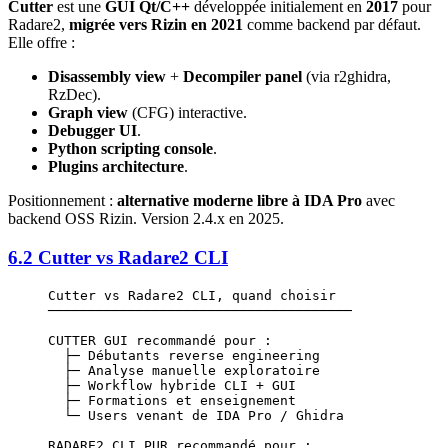
Cutter
est une
GUI Qt/C++
développée initialement en
2017
pour
Radare2,
migrée vers Rizin en 2021
comme backend par défaut.
Elle offre :
Disassembly view
+
Decompiler panel
(via r2ghidra,
RzDec).
Graph view
(CFG) interactive.
Debugger UI
.
Python scripting console
.
Plugins architecture
.
Positionnement :
alternative moderne libre à IDA Pro
avec
backend OSS Rizin. Version 2.4.x en 2025.
6.2 Cutter vs Radare2 CLI
Cutter vs Radare2 CLI, quand choisir
──────────────────────────────────────
CUTTER GUI recommandé pour :
  ├─ Débutants reverse engineering
  ├─ Analyse manuelle exploratoire
  ├─ Workflow hybride CLI + GUI
  ├─ Formations et enseignement
  └─ Users venant de IDA Pro / Ghidra
RADARE2 CLI PUR recommandé pour :