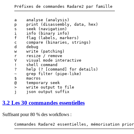
Préfixes de commandes Radare2 par famille
──────────────────────────────────────────
a    analyse (analysis)
p    print (disassembly, data, hex)
s    seek (navigation)
i    info (binary info)
f    flag (labels, markers)
c    compare (binaries, strings)
d    debug
w    write (patching)
r    resize / remove
V    visual mode interactive
!    shell command
?    help (? [command] for details)
~    grep filter (pipe-like)
$    macros
@    temporary seek
>    write output to file
j    json output suffix
3.2 Les 30 commandes essentielles
Suffisant pour 80 % des workflows :
Commandes Radare2 essentielles, mémorisation prior
──────────────────────────────────────────────────