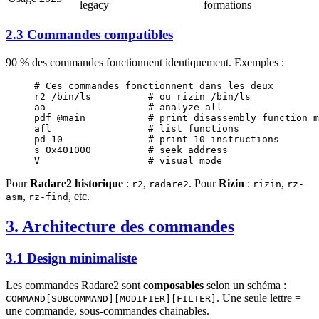
legacy
formations
2.3 Commandes compatibles
90 % des commandes fonctionnent identiquement. Exemples :
# Ces commandes fonctionnent dans les deux
r2
 /bin/ls
          # ou rizin /bin/ls
aa
                  # analyze all
pdf
 @main
           # print disassembly function m
afl
                 # list functions
pd
 10
               # print 10 instructions
s
 0x401000
          # seek address
V
                   # visual mode
Pour
Radare2 historique
:
,
. Pour
Rizin
:
,
r2
radare2
rizin
rz-
,
, etc.
asm
rz-find
3. Architecture des commandes
3.1 Design minimaliste
Les commandes Radare2 sont
composables
selon un schéma :
. Une seule lettre =
COMMAND[SUBCOMMAND][MODIFIER][FILTER]
une commande, sous-commandes chainables.