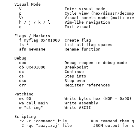
Visual Mode
  V                  Enter visual mode
  p                  Cycle view (hex/disasm/decomp
  V:                 Visual panels mode (multi-vie
  h / j / k / l      Vim-like navigation
  q                  Exit visual
Flags / Markers
  f myflag=0x401000  Create flag
  fs *               List all flag spaces
  afn newname        Rename function
Debug
  doo                Debug reopen in debug mode
  db 0x401000        Breakpoint
  dc                 Continue
  ds                 Step into
  dso                Step over
  drr                Register references
Patching
  wx 90              Write bytes hex (NOP = 0x90)
  wa call main       Write assembly
  w "string"         Write ASCII
Scripting
  r2 -c "command" file          Run command then q
  r2 -qc "aaa;izzj" file         JSON output for s