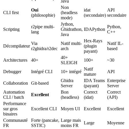
Java
Non
Oui
idat
API
CLI first
(headless
(philosophie)
(secondaire)
secondaire
mode)
Jython,
r2pipe multi-
Python,
Scripting
Ghidrathon,
IDAPython
lang
C++
Java
Hex-Rays
Via
Natif multi-
Natif IL-
Décompilateur
(plugin
r2ghidra/r2dec
arch
based
payant)
40+
Architectures
40+
100+
~30
SLEIGH
Natif
Debugger
Intégré CLI
10+ intégré
API
mature
Ghidra
IDA Teams
Enterprise
Collaboration
Git-based
Server
(payant)
Server
Automation
Bon
Correct
Correct
Excellent
CLI / batch
(headless)
(idat)
(API)
Performance
sur gros
Excellent CLI
Moyen UI
Excellent
Excellent
binaires
Communauté
Forte (pancake,
Large mais
Large
Moyenne
FR
SSTIC)
moins FR