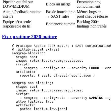
Pipeline qui fail sur
Frustration dev,
Block au merge
LOW/MEDIUM
contournement
Aucun feedback runtime
Pas de boucle prod
Mêmes bugs en
intégré
→ SAST rules
prod chaque release
Equipe sécu seule
Backlog 200+
Bottleneck humain
responsable du tri
findings non traités
Fix : pratique 2026 mature
# Pratique AppSec 2026 mature : SAST contextualisé
# .gitlab-ci.yml extrait
semgrep-blocking
:
  stage
: 
sast
  image
: 
returntocorp/semgrep:latest
  script
:
    - 
semgrep --config=auto --severity ERROR --err
  artifacts
:
    reports
: { 
sast
: 
gl-sast-report.json
 }
semgrep-non-blocking
:
  stage
: 
sast
  image
: 
returntocorp/semgrep:latest
  script
:
    - 
semgrep --config=auto --severity WARNING --j
  allow_failure
: 
true
                             
  artifacts
:
    paths
: [
medium-low.json
]