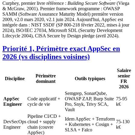
Curphey, premier livre référence :
Building Secure Software
(Viega
& McGraw, 2001). Premier framework programme : OWASP
SAMM (Software Assurance Maturity Model) première version
2009, v2.0 mars 2020, v2.1 juin 2024. Aujourd'hui, AppSec est
intégrée dans : NIST SSDF (SP 800-218 février 2022, mises à jour
2024), ISO/IEC 27034, Microsoft SDL (Security Development
Lifecycle 2004), CISA Secure by Design pledge (avril 2024).
Priorité 1, Périmètre exact AppSec en
2026 (vs disciplines voisines)
Salaire
Périmètre
senior
Discipline
Outils typiques
dominant
FR
2026
Semgrep, SonarQube,
AppSec
Code applicatif +
OWASP ZAP, Burp Suite
75-95
Engineer
cycle de vie
Pro, Snyk, Trivy SCA,
k€
Vault
Pipeline CI/CD +
Idem AppSec + Terraform
DevSecOps
cloud + supply
75-130
+ Kubernetes + Cosign +
Engineer
chain (couvre
k€
SLSA + Falco
AppSec)