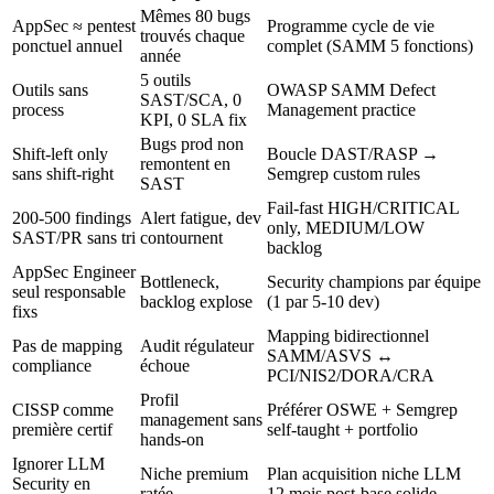
Mêmes 80 bugs
AppSec ≈ pentest
Programme cycle de vie
trouvés chaque
ponctuel annuel
complet (SAMM 5 fonctions)
année
5 outils
Outils sans
OWASP SAMM Defect
SAST/SCA, 0
process
Management practice
KPI, 0 SLA fix
Bugs prod non
Shift-left only
Boucle DAST/RASP →
remontent en
sans shift-right
Semgrep custom rules
SAST
Fail-fast HIGH/CRITICAL
200-500 findings
Alert fatigue, dev
only, MEDIUM/LOW
SAST/PR sans tri
contournent
backlog
AppSec Engineer
Bottleneck,
Security champions par équipe
seul responsable
backlog explose
(1 par 5-10 dev)
fixs
Mapping bidirectionnel
Pas de mapping
Audit régulateur
SAMM/ASVS ↔
compliance
échoue
PCI/NIS2/DORA/CRA
Profil
CISSP comme
Préférer OSWE + Semgrep
management sans
première certif
self-taught + portfolio
hands-on
Ignorer LLM
Niche premium
Plan acquisition niche LLM
Security en
ratée
12 mois post-base solide