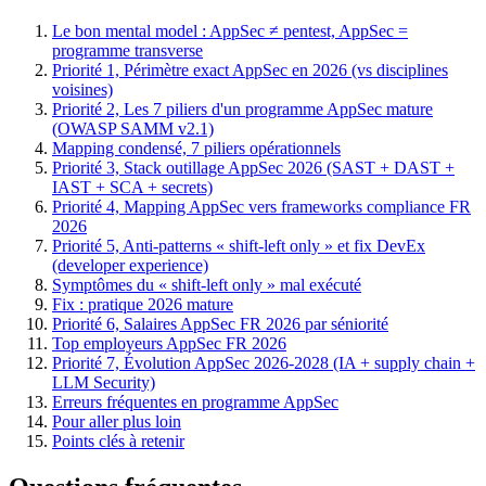
Le bon mental model : AppSec ≠ pentest, AppSec =
programme transverse
Priorité 1, Périmètre exact AppSec en 2026 (vs disciplines
voisines)
Priorité 2, Les 7 piliers d'un programme AppSec mature
(OWASP SAMM v2.1)
Mapping condensé, 7 piliers opérationnels
Priorité 3, Stack outillage AppSec 2026 (SAST + DAST +
IAST + SCA + secrets)
Priorité 4, Mapping AppSec vers frameworks compliance FR
2026
Priorité 5, Anti-patterns « shift-left only » et fix DevEx
(developer experience)
Symptômes du « shift-left only » mal exécuté
Fix : pratique 2026 mature
Priorité 6, Salaires AppSec FR 2026 par séniorité
Top employeurs AppSec FR 2026
Priorité 7, Évolution AppSec 2026-2028 (IA + supply chain +
LLM Security)
Erreurs fréquentes en programme AppSec
Pour aller plus loin
Points clés à retenir