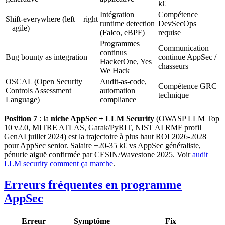
k€
Intégration
Compétence
Shift-everywhere (left + right
runtime detection
DevSecOps
+ agile)
(Falco, eBPF)
requise
Programmes
Communication
continus
Bug bounty as integration
continue AppSec /
HackerOne, Yes
chasseurs
We Hack
OSCAL (Open Security
Audit-as-code,
Compétence GRC
Controls Assessment
automation
technique
Language)
compliance
Position 7
: la
niche AppSec + LLM Security
(OWASP LLM Top
10 v2.0, MITRE ATLAS, Garak/PyRIT, NIST AI RMF profil
GenAI juillet 2024) est la trajectoire à plus haut ROI 2026-2028
pour AppSec senior. Salaire +20-35 k€ vs AppSec généraliste,
pénurie aiguë confirmée par CESIN/Wavestone 2025. Voir
audit
LLM security comment ça marche
.
Erreurs fréquentes en programme
AppSec
Erreur
Symptôme
Fix