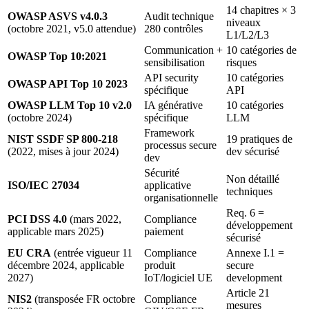
14 chapitres × 3
OWASP ASVS v4.0.3
Audit technique
niveaux
(octobre 2021, v5.0 attendue)
280 contrôles
L1/L2/L3
Communication +
10 catégories de
OWASP Top 10:2021
sensibilisation
risques
API security
10 catégories
OWASP API Top 10 2023
spécifique
API
OWASP LLM Top 10 v2.0
IA générative
10 catégories
(octobre 2024)
spécifique
LLM
Framework
NIST SSDF SP 800-218
19 pratiques de
processus secure
(2022, mises à jour 2024)
dev sécurisé
dev
Sécurité
Non détaillé
ISO/IEC 27034
applicative
techniques
organisationnelle
Req. 6 =
PCI DSS 4.0
(mars 2022,
Compliance
développement
applicable mars 2025)
paiement
sécurisé
EU CRA
(entrée vigueur 11
Compliance
Annexe I.1 =
décembre 2024, applicable
produit
secure
2027)
IoT/logiciel UE
development
Article 21
NIS2
(transposée FR octobre
Compliance
mesures