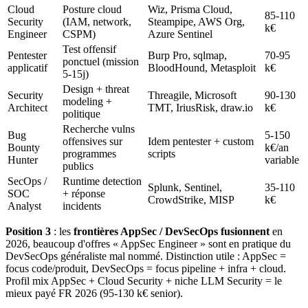
Cloud
Posture cloud
Wiz, Prisma Cloud,
85-110
Security
(IAM, network,
Steampipe, AWS Org,
k€
Engineer
CSPM)
Azure Sentinel
Test offensif
Pentester
Burp Pro, sqlmap,
70-95
ponctuel (mission
applicatif
BloodHound, Metasploit
k€
5-15j)
Design + threat
Security
Threagile, Microsoft
90-130
modeling +
Architect
TMT, IriusRisk, draw.io
k€
politique
Recherche vulns
Bug
5-150
offensives sur
Idem pentester + custom
Bounty
k€/an
programmes
scripts
Hunter
variable
publics
SecOps /
Runtime detection
Splunk, Sentinel,
35-110
SOC
+ réponse
CrowdStrike, MISP
k€
Analyst
incidents
Position 3
: les
frontières AppSec / DevSecOps fusionnent
en
2026, beaucoup d'offres « AppSec Engineer » sont en pratique du
DevSecOps généraliste mal nommé. Distinction utile : AppSec =
focus code/produit, DevSecOps = focus pipeline + infra + cloud.
Profil mix AppSec + Cloud Security + niche LLM Security = le
mieux payé FR 2026 (95-130 k€ senior).