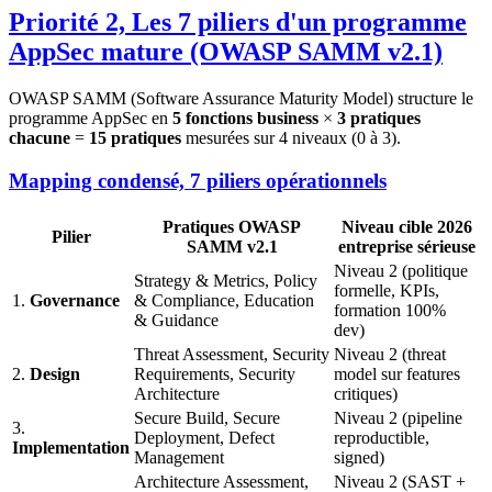
Priorité 2, Les 7 piliers d'un programme
AppSec mature (OWASP SAMM v2.1)
OWASP SAMM (Software Assurance Maturity Model) structure le
programme AppSec en
5 fonctions business
×
3 pratiques
chacune
=
15 pratiques
mesurées sur 4 niveaux (0 à 3).
Mapping condensé, 7 piliers opérationnels
Pratiques OWASP
Niveau cible 2026
Pilier
SAMM v2.1
entreprise sérieuse
Niveau 2 (politique
Strategy & Metrics, Policy
formelle, KPIs,
1.
Governance
& Compliance, Education
formation 100%
& Guidance
dev)
Threat Assessment, Security
Niveau 2 (threat
2.
Design
Requirements, Security
model sur features
Architecture
critiques)
Secure Build, Secure
Niveau 2 (pipeline
3.
Deployment, Defect
reproductible,
Implementation
Management
signed)
Architecture Assessment,
Niveau 2 (SAST +