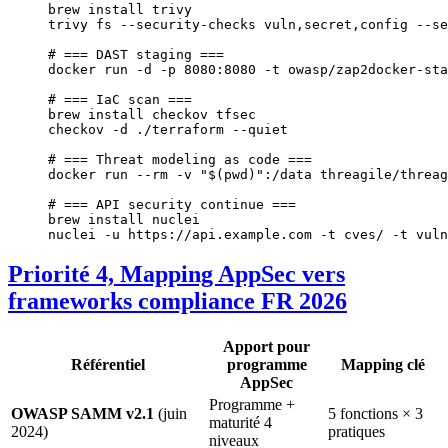
brew
 install
 trivy
trivy
 fs
 --security-checks
 vuln,secret,config
 --se
# === DAST staging ===
docker
 run
 -d
 -p
 8080:8080
 -t
 owasp/zap2docker-sta
# === IaC scan ===
brew
 install
 checkov
 tfsec
checkov
 -d
 ./terraform
 --quiet
# === Threat modeling as code ===
docker
 run
 --rm
 -v
 "$(
pwd
)":/data
 threagile/threag
# === API security continue ===
brew
 install
 nuclei
nuclei
 -u
 https://api.example.com
 -t
 cves/
 -t
 vuln
Priorité 4, Mapping AppSec vers
frameworks compliance FR 2026
Apport pour
Référentiel
programme
Mapping clé
AppSec
Programme +
OWASP SAMM v2.1
(juin
5 fonctions × 3
maturité 4
2024)
pratiques
niveaux