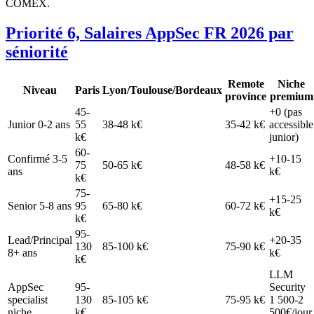
COMEX.
Priorité 6, Salaires AppSec FR 2026 par
séniorité
Remote
Niche
Niveau
Paris
Lyon/Toulouse/Bordeaux
province
premium
45-
+0 (pas
Junior 0-2 ans
55
38-48 k€
35-42 k€
accessible
k€
junior)
60-
Confirmé 3-5
+10-15
75
50-65 k€
48-58 k€
ans
k€
k€
75-
+15-25
Senior 5-8 ans
95
65-80 k€
60-72 k€
k€
k€
95-
Lead/Principal
+20-35
130
85-100 k€
75-90 k€
8+ ans
k€
k€
LLM
AppSec
95-
Security
specialist
130
85-105 k€
75-95 k€
1 500-2
niche
k€
500€/jour