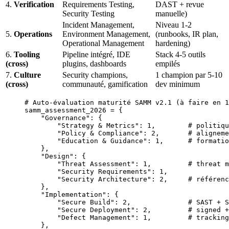
4.
Verification
Requirements Testing,
DAST + revue
Security Testing
manuelle)
Incident Management,
Niveau 1-2
5.
Operations
Environment Management,
(runbooks, IR plan,
Operational Management
hardening)
6.
Tooling
Pipeline intégré, IDE
Stack 4-5 outils
(cross)
plugins, dashboards
empilés
7.
Culture
Security champions,
1 champion par 5-10
(cross)
communauté, gamification
dev minimum
# Auto-évaluation maturité SAMM v2.1 (à faire en 1
samm_assessment_2026 
=
 {
    "Governance"
: {
        "Strategy & Metrics"
: 
1
,        
# politiqu
        "Policy & Compliance"
: 
2
,       
# aligneme
        "Education & Guidance"
: 
1
,      
# formatio
    },
    "Design"
: {
        "Threat Assessment"
: 
1
,         
# threat m
        "Security Requirements"
: 
1
,
        "Security Architecture"
: 
2
,     
# référenc
    },
    "Implementation"
: {
        "Secure Build"
: 
2
,              
# SAST + S
        "Secure Deployment"
: 
2
,         
# signed +
        "Defect Management"
: 
1
,         
# tracking
    },