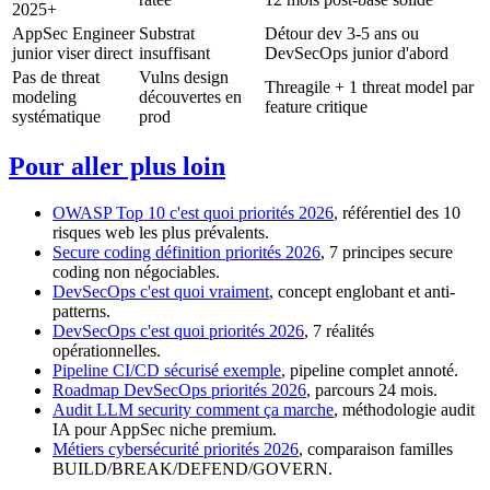
2025+
AppSec Engineer
Substrat
Détour dev 3-5 ans ou
junior viser direct
insuffisant
DevSecOps junior d'abord
Pas de threat
Vulns design
Threagile + 1 threat model par
modeling
découvertes en
feature critique
systématique
prod
Pour aller plus loin
OWASP Top 10 c'est quoi priorités 2026
, référentiel des 10
risques web les plus prévalents.
Secure coding définition priorités 2026
, 7 principes secure
coding non négociables.
DevSecOps c'est quoi vraiment
, concept englobant et anti-
patterns.
DevSecOps c'est quoi priorités 2026
, 7 réalités
opérationnelles.
Pipeline CI/CD sécurisé exemple
, pipeline complet annoté.
Roadmap DevSecOps priorités 2026
, parcours 24 mois.
Audit LLM security comment ça marche
, méthodologie audit
IA pour AppSec niche premium.
Métiers cybersécurité priorités 2026
, comparaison familles
BUILD/BREAK/DEFEND/GOVERN.