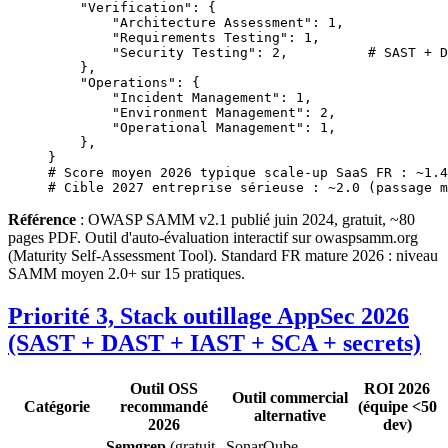
    "Verification"
: {
        "Architecture Assessment"
: 
1
,
        "Requirements Testing"
: 
1
,
        "Security Testing"
: 
2
,          
# SAST + D
    },
    "Operations"
: {
        "Incident Management"
: 
1
,
        "Environment Management"
: 
2
,
        "Operational Management"
: 
1
,
    },
}
# Score moyen 2026 typique scale-up SaaS FR : ~1.4
# Cible 2027 entreprise sérieuse : ~2.0 (passage m
Référence
: OWASP SAMM v2.1 publié juin 2024, gratuit, ~80
pages PDF. Outil d'auto-évaluation interactif sur owaspsamm.org
(Maturity Self-Assessment Tool). Standard FR mature 2026 : niveau
SAMM moyen 2.0+ sur 15 pratiques.
Priorité 3, Stack outillage AppSec 2026
(SAST + DAST + IAST + SCA + secrets)
Outil OSS
ROI 2026
Outil commercial
Catégorie
recommandé
(équipe <50
alternative
2026
dev)
Semgrep
(gratuit,
SonarQube