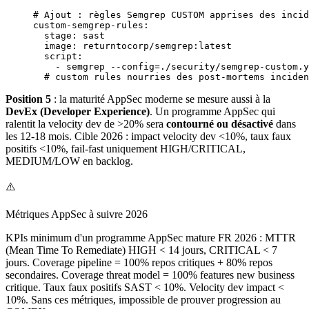
# Ajout : règles Semgrep CUSTOM apprises des incid
custom-semgrep-rules
:
  stage
: 
sast
  image
: 
returntocorp/semgrep:latest
  script
:
    - 
semgrep --config=./security/semgrep-custom.y
  # custom rules nourries des post-mortems inciden
Position 5
: la maturité AppSec moderne se mesure aussi à la
DevEx (Developer Experience)
. Un programme AppSec qui
ralentit la velocity dev de >20% sera
contourné ou désactivé
dans
les 12-18 mois. Cible 2026 : impact velocity dev <10%, taux faux
positifs <10%, fail-fast uniquement HIGH/CRITICAL,
MEDIUM/LOW en backlog.
⚠️
Métriques AppSec à suivre 2026
KPIs minimum d'un programme AppSec mature FR 2026 : MTTR
(Mean Time To Remediate) HIGH < 14 jours, CRITICAL < 7
jours. Coverage pipeline = 100% repos critiques + 80% repos
secondaires. Coverage threat model = 100% features new business
critique. Taux faux positifs SAST < 10%. Velocity dev impact <
10%. Sans ces métriques, impossible de prouver progression au