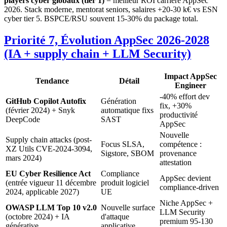
players cyber globaux (tier 1)
= meilleur ROI carrière AppSec
2026. Stack moderne, mentorat seniors, salaires +20-30 k€ vs ESN
cyber tier 5. BSPCE/RSU souvent 15-30% du package total.
Priorité 7, Évolution AppSec 2026-2028
(IA + supply chain + LLM Security)
Impact AppSec
Tendance
Détail
Engineer
-40% effort dev
GitHub Copilot Autofix
Génération
fix, +30%
(février 2024) + Snyk
automatique fixs
productivité
DeepCode
SAST
AppSec
Nouvelle
Supply chain attacks (post-
Focus SLSA,
compétence :
XZ Utils CVE-2024-3094,
Sigstore, SBOM
provenance
mars 2024)
attestation
EU Cyber Resilience Act
Compliance
AppSec devient
(entrée vigueur 11 décembre
produit logiciel
compliance-driven
2024, applicable 2027)
UE
Niche AppSec +
OWASP LLM Top 10 v2.0
Nouvelle surface
LLM Security
(octobre 2024) + IA
d'attaque
premium 95-130
générative
applicative