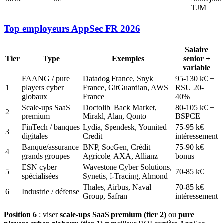
TJM
Top employeurs AppSec FR 2026
Salaire
Tier
Type
Exemples
senior +
variable
FAANG / pure
Datadog France, Snyk
95-130 k€ +
1
players cyber
France, GitGuardian, AWS
RSU 20-
globaux
France
40%
Scale-ups SaaS
Doctolib, Back Market,
80-105 k€ +
2
premium
Mirakl, Alan, Qonto
BSPCE
FinTech / banques
Lydia, Spendesk, Younited
75-95 k€ +
3
digitales
Credit
intéressement
Banque/assurance
BNP, SocGen, Crédit
75-90 k€ +
4
grands groupes
Agricole, AXA, Allianz
bonus
ESN cyber
Wavestone Cyber Solutions,
5
70-85 k€
spécialisées
Synetis, I-Tracing, Almond
Thales, Airbus, Naval
70-85 k€ +
6
Industrie / défense
Group, Safran
intéressement
Position 6
: viser
scale-ups SaaS premium (tier 2)
ou
pure