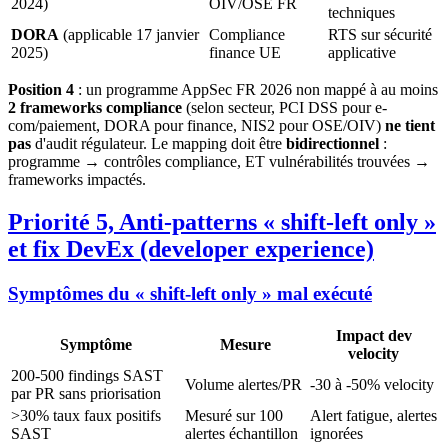
2024)
OIV/OSE FR
techniques
DORA
(applicable 17 janvier
Compliance
RTS sur sécurité
2025)
finance UE
applicative
Position 4
: un programme AppSec FR 2026 non mappé à au moins
2 frameworks compliance
(selon secteur, PCI DSS pour e-
com/paiement, DORA pour finance, NIS2 pour OSE/OIV)
ne tient
pas
d'audit régulateur. Le mapping doit être
bidirectionnel
:
programme → contrôles compliance, ET vulnérabilités trouvées →
frameworks impactés.
Priorité 5, Anti-patterns « shift-left only »
et fix DevEx (developer experience)
Symptômes du « shift-left only » mal exécuté
Impact dev
Symptôme
Mesure
velocity
200-500 findings SAST
Volume alertes/PR
-30 à -50% velocity
par PR sans priorisation
>30% taux faux positifs
Mesuré sur 100
Alert fatigue, alertes
SAST
alertes échantillon
ignorées