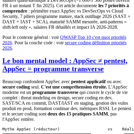
salaires quasi-identique à DevSecOps (~1 000-1 500 postes ouverts
FR à un instant T fin 2025). Cet article documente
les 7 priorités à
comprendre
: périmètre exact AppSec vs DevSecOps vs Cloud
Security, 7 piliers programme mature, stack outillage 2026 (SAST +
DAST + IAST + SCA), maturité SAMM mesurée, anti-patterns «
shift-left only », salaires FR détaillés et impact IA 2026-2028.
Pour le contexte général : voir
OWASP Top 10 c'est quoi priorités
2026
. Pour la couche code : voir
secure coding définition priorités
2026
.
Le bon mental model : AppSec ≠ pentest,
AppSec = programme transverse
Beaucoup confondent AppSec avec
pentest applicatif
ou avec
secure coding
seul.
C'est une compréhension étroite.
L'AppSec
moderne est un
programme transverse
qui couvre le cycle de vie
complet : threat modeling en design, secure coding en dev,
SAST/SCA en commit, DAST/IAST en staging, gestion des vulns
produit en prod, formation continue dev, métriques RSSI. Le pentest
et le secure coding sont
deux des 15 pratiques SAMM
, pas
l'AppSec entière.
Mythe AppSec (réducteur)                    vs    Réali
─────────────────────────────────────              ────