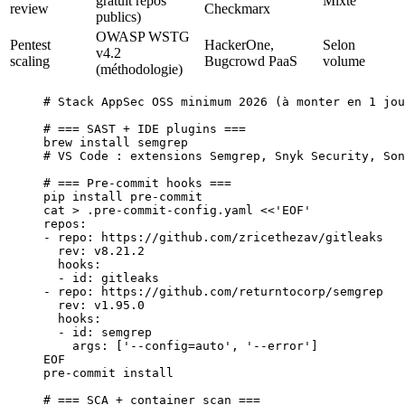
gratuit repos
Mixte
review
Checkmarx
publics)
OWASP WSTG
Pentest
HackerOne,
Selon
v4.2
scaling
Bugcrowd PaaS
volume
(méthodologie)
# Stack AppSec OSS minimum 2026 (à monter en 1 jou
# === SAST + IDE plugins ===
brew
 install
 semgrep
                              
# VS Code : extensions Semgrep, Snyk Security, Son
# === Pre-commit hooks ===
pip
 install
 pre-commit
cat
 >
 .pre-commit-config.yaml
 <<
'EOF'
repos:
- repo: https://github.com/zricethezav/gitleaks
  rev: v8.21.2
  hooks:
  - id: gitleaks
- repo: https://github.com/returntocorp/semgrep
  rev: v1.95.0
  hooks:
  - id: semgrep
    args: ['--config=auto', '--error']
EOF
pre-commit
 install
# === SCA + container scan ===