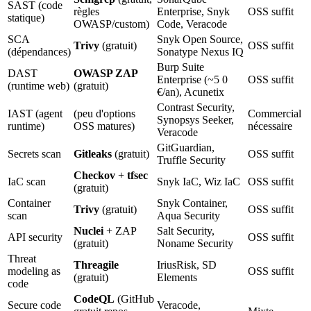
SAST (code
règles
Enterprise, Snyk
OSS suffit
statique)
OWASP/custom)
Code, Veracode
SCA
Snyk Open Source,
Trivy
(gratuit)
OSS suffit
(dépendances)
Sonatype Nexus IQ
Burp Suite
DAST
OWASP ZAP
Enterprise (~5 0
OSS suffit
(runtime web)
(gratuit)
€/an), Acunetix
Contrast Security,
IAST (agent
(peu d'options
Commercial
Synopsys Seeker,
runtime)
OSS matures)
nécessaire
Veracode
GitGuardian,
Secrets scan
Gitleaks
(gratuit)
OSS suffit
Truffle Security
Checkov
+
tfsec
IaC scan
Snyk IaC, Wiz IaC
OSS suffit
(gratuit)
Container
Snyk Container,
Trivy
(gratuit)
OSS suffit
scan
Aqua Security
Nuclei
+ ZAP
Salt Security,
API security
OSS suffit
(gratuit)
Noname Security
Threat
Threagile
IriusRisk, SD
modeling as
OSS suffit
(gratuit)
Elements
code
CodeQL
(GitHub
Secure code
Veracode,