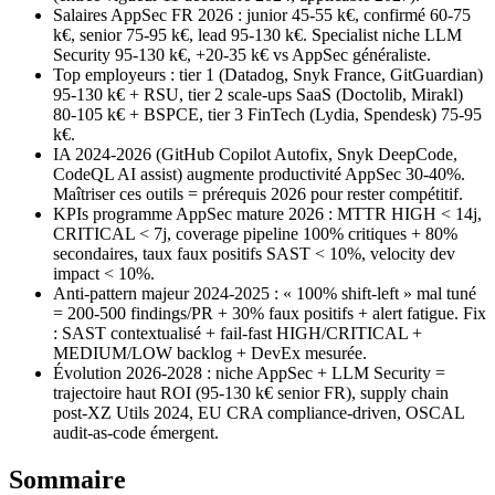
Salaires AppSec FR 2026 : junior 45-55 k€, confirmé 60-75
k€, senior 75-95 k€, lead 95-130 k€. Specialist niche LLM
Security 95-130 k€, +20-35 k€ vs AppSec généraliste.
Top employeurs : tier 1 (Datadog, Snyk France, GitGuardian)
95-130 k€ + RSU, tier 2 scale-ups SaaS (Doctolib, Mirakl)
80-105 k€ + BSPCE, tier 3 FinTech (Lydia, Spendesk) 75-95
k€.
IA 2024-2026 (GitHub Copilot Autofix, Snyk DeepCode,
CodeQL AI assist) augmente productivité AppSec 30-40%.
Maîtriser ces outils = prérequis 2026 pour rester compétitif.
KPIs programme AppSec mature 2026 : MTTR HIGH < 14j,
CRITICAL < 7j, coverage pipeline 100% critiques + 80%
secondaires, taux faux positifs SAST < 10%, velocity dev
impact < 10%.
Anti-pattern majeur 2024-2025 : « 100% shift-left » mal tuné
= 200-500 findings/PR + 30% faux positifs + alert fatigue. Fix
: SAST contextualisé + fail-fast HIGH/CRITICAL +
MEDIUM/LOW backlog + DevEx mesurée.
Évolution 2026-2028 : niche AppSec + LLM Security =
trajectoire haut ROI (95-130 k€ senior FR), supply chain
post-XZ Utils 2024, EU CRA compliance-driven, OSCAL
audit-as-code émergent.
Sommaire