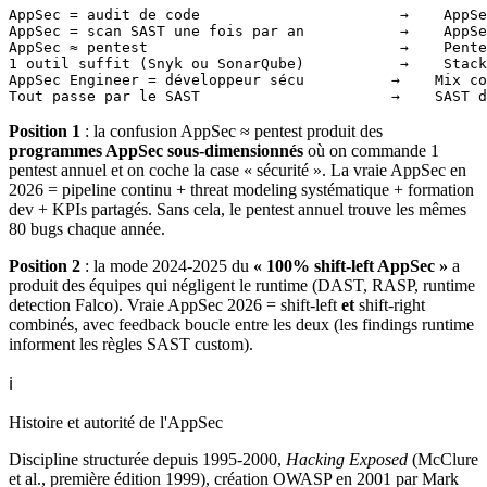
AppSec = audit de code                       →    AppSe
AppSec = scan SAST une fois par an           →    AppSe
AppSec ≈ pentest                             →    Pente
1 outil suffit (Snyk ou SonarQube)           →    Stack
AppSec Engineer = développeur sécu          →    Mix co
Position 1
: la confusion AppSec ≈ pentest produit des
programmes AppSec sous-dimensionnés
où on commande 1
pentest annuel et on coche la case « sécurité ». La vraie AppSec en
2026 = pipeline continu + threat modeling systématique + formation
dev + KPIs partagés. Sans cela, le pentest annuel trouve les mêmes
80 bugs chaque année.
Position 2
: la mode 2024-2025 du
« 100% shift-left AppSec »
a
produit des équipes qui négligent le runtime (DAST, RASP, runtime
detection Falco). Vraie AppSec 2026 = shift-left
et
shift-right
combinés, avec feedback boucle entre les deux (les findings runtime
informent les règles SAST custom).
ℹ️
Histoire et autorité de l'AppSec
Discipline structurée depuis 1995-2000,
Hacking Exposed
(McClure
et al., première édition 1999), création OWASP en 2001 par Mark