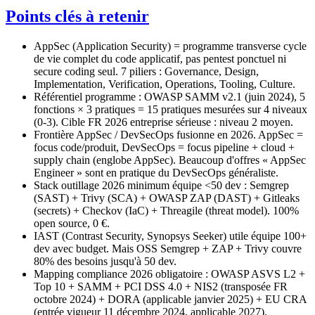
Points clés à retenir
AppSec (Application Security) = programme transverse cycle
de vie complet du code applicatif, pas pentest ponctuel ni
secure coding seul. 7 piliers : Governance, Design,
Implementation, Verification, Operations, Tooling, Culture.
Référentiel programme : OWASP SAMM v2.1 (juin 2024), 5
fonctions × 3 pratiques = 15 pratiques mesurées sur 4 niveaux
(0-3). Cible FR 2026 entreprise sérieuse : niveau 2 moyen.
Frontière AppSec / DevSecOps fusionne en 2026. AppSec =
focus code/produit, DevSecOps = focus pipeline + cloud +
supply chain (englobe AppSec). Beaucoup d'offres « AppSec
Engineer » sont en pratique du DevSecOps généraliste.
Stack outillage 2026 minimum équipe <50 dev : Semgrep
(SAST) + Trivy (SCA) + OWASP ZAP (DAST) + Gitleaks
(secrets) + Checkov (IaC) + Threagile (threat model). 100%
open source, 0 €.
IAST (Contrast Security, Synopsys Seeker) utile équipe 100+
dev avec budget. Mais OSS Semgrep + ZAP + Trivy couvre
80% des besoins jusqu'à 50 dev.
Mapping compliance 2026 obligatoire : OWASP ASVS L2 +
Top 10 + SAMM + PCI DSS 4.0 + NIS2 (transposée FR
octobre 2024) + DORA (applicable janvier 2025) + EU CRA
(entrée vigueur 11 décembre 2024, applicable 2027).