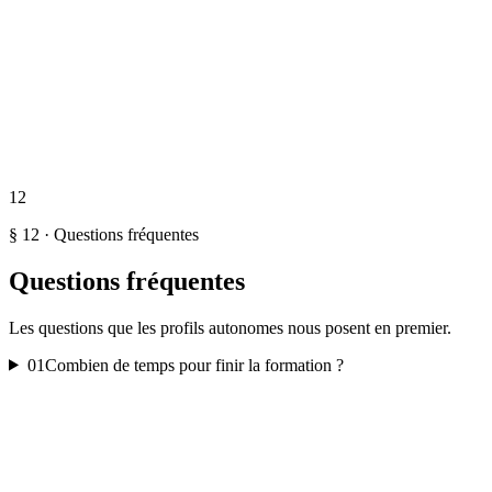
Pivoter vers la cyber en 6 mois en cohorte de 12, avec un
mentor et un projet portfolio.
🛡️
Accompagnement Cyber Premium
Individuel · garantie
mission
·
6 mois
4 997 € TTC
Décrocher votre première mission cyber en 6 mois —
accompagnement individuel et garantie mission.
12
§ 12 · Questions fréquentes
Questions fréquentes
Les questions que les profils autonomes nous posent en premier.
01
Combien de temps pour finir la formation ?