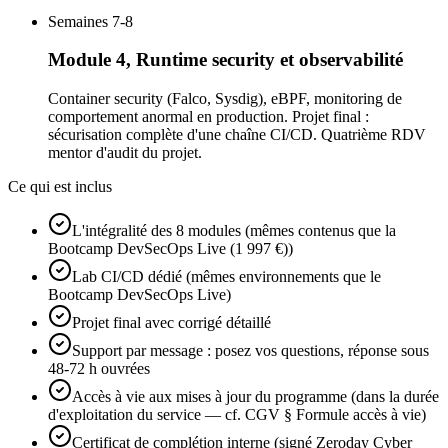
Semaines 7-8
Module 4, Runtime security et observabilité
Container security (Falco, Sysdig), eBPF, monitoring de
comportement anormal en production. Projet final :
sécurisation complète d'une chaîne CI/CD. Quatrième RDV
mentor d'audit du projet.
Ce qui est inclus
L'intégralité des 8 modules (mêmes contenus que la
Bootcamp DevSecOps Live (1 997 €))
Lab CI/CD dédié (mêmes environnements que le
Bootcamp DevSecOps Live)
Projet final avec corrigé détaillé
Support par message : posez vos questions, réponse sous
48-72 h ouvrées
Accès à vie aux mises à jour du programme (dans la durée
d'exploitation du service — cf. CGV § Formule accès à vie)
Certificat de complétion interne (signé Zeroday Cyber