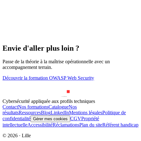
complet
Certificat TLS 2026 : structure X.509, types DV/OV/EV,
CA, Let's Encrypt + ACME, OCSP, CT logs, validité 47
jours, mTLS, post-quantum, automation.
22
min de lecture
Envie d'aller plus loin ?
Passe de la théorie à la maîtrise opérationnelle avec un
accompagnement terrain.
Découvrir la formation OWASP Web Security
Cybersécurité appliquée aux profils techniques
Contact
Nos formations
Catalogue
Nos
résultats
Ressources
Blog
LinkedIn
Mentions légales
Politique de
confidentialité
CGV
Propriété
Gérer mes cookies
intellectuelle
Accessibilité
Réclamations
Plan du site
Référent handicap
©
2026
· Lille