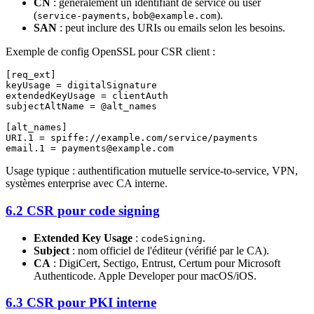
CN
: généralement un identifiant de service ou user
(
,
).
service-payments
bob@example.com
SAN
: peut inclure des URIs ou emails selon les besoins.
Exemple de config OpenSSL pour CSR client :
[req_ext]

keyUsage = digitalSignature

extendedKeyUsage = clientAuth

subjectAltName = @alt_names

[alt_names]

URI.1 = spiffe://example.com/service/payments

Usage typique : authentification mutuelle service-to-service, VPN,
systèmes enterprise avec CA interne.
6.2 CSR pour code signing
Extended Key Usage
:
.
codeSigning
Subject
: nom officiel de l'éditeur (vérifié par le CA).
CA
: DigiCert, Sectigo, Entrust, Certum pour Microsoft
Authenticode. Apple Developer pour macOS/iOS.
6.3 CSR pour PKI interne