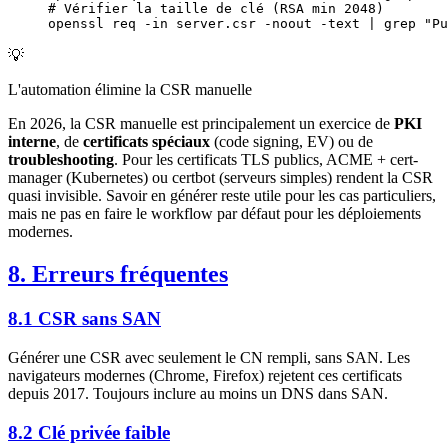
# Vérifier la taille de clé (RSA min 2048)
openssl
 req
 -in
 server.csr
 -noout
 -text
 |
 grep
 "Pu
💡
L'automation élimine la CSR manuelle
En 2026, la CSR manuelle est principalement un exercice de
PKI
interne
, de
certificats spéciaux
(code signing, EV) ou de
troubleshooting
. Pour les certificats TLS publics, ACME + cert-
manager (Kubernetes) ou certbot (serveurs simples) rendent la CSR
quasi invisible. Savoir en générer reste utile pour les cas particuliers,
mais ne pas en faire le workflow par défaut pour les déploiements
modernes.
8. Erreurs fréquentes
8.1 CSR sans SAN
Générer une CSR avec seulement le CN rempli, sans SAN. Les
navigateurs modernes (Chrome, Firefox) rejetent ces certificats
depuis 2017. Toujours inclure au moins un DNS dans SAN.
8.2 Clé privée faible