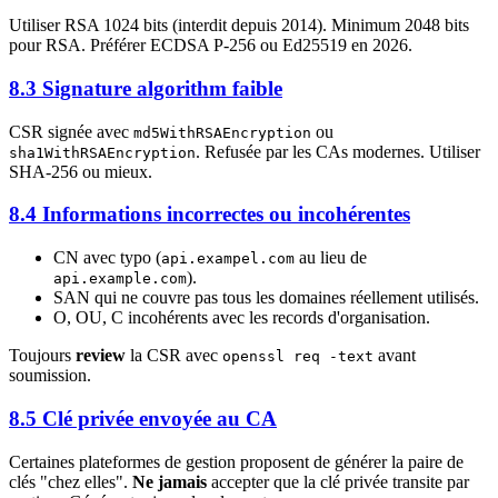
Utiliser RSA 1024 bits (interdit depuis 2014). Minimum 2048 bits
pour RSA. Préférer ECDSA P-256 ou Ed25519 en 2026.
8.3 Signature algorithm faible
CSR signée avec
ou
md5WithRSAEncryption
. Refusée par les CAs modernes. Utiliser
sha1WithRSAEncryption
SHA-256 ou mieux.
8.4 Informations incorrectes ou incohérentes
CN avec typo (
au lieu de
api.exampel.com
).
api.example.com
SAN qui ne couvre pas tous les domaines réellement utilisés.
O, OU, C incohérents avec les records d'organisation.
Toujours
review
la CSR avec
avant
openssl req -text
soumission.
8.5 Clé privée envoyée au CA
Certaines plateformes de gestion proposent de générer la paire de
clés "chez elles".
Ne jamais
accepter que la clé privée transite par