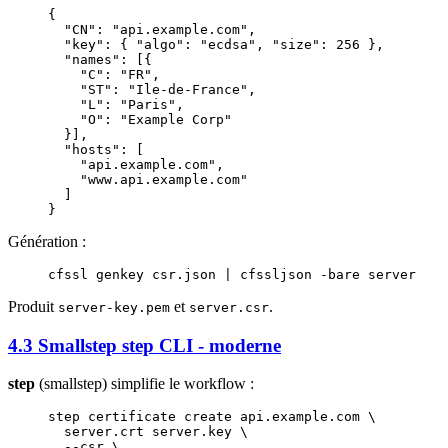
{
  "CN"
: 
"api.example.com"
,
  "key"
: { 
"algo"
: 
"ecdsa"
, 
"size"
: 
256
 },
  "names"
: [{
    "C"
: 
"FR"
,
    "ST"
: 
"Ile-de-France"
,
    "L"
: 
"Paris"
,
    "O"
: 
"Example Corp"
  }],
  "hosts"
: [
    "api.example.com"
,
    "www.api.example.com"
  ]
}
Génération :
cfssl
 genkey
 csr.json
 |
 cfssljson
 -bare
 server
Produit
et
.
server-key.pem
server.csr
4.3 Smallstep step CLI - moderne
step
(smallstep) simplifie le workflow :
step
 certificate
 create
 api.example.com
 \
  server.crt
 server.key
 \
  --csr
 \