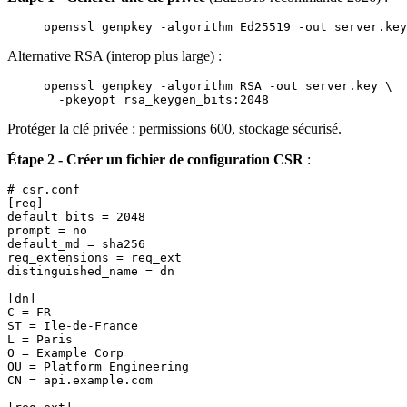
openssl
 genpkey
 -algorithm
 Ed25519
 -out
 server.key
Alternative RSA (interop plus large) :
openssl
 genpkey
 -algorithm
 RSA
 -out
 server.key
 \
  -pkeyopt
 rsa_keygen_bits:2048
Protéger la clé privée : permissions 600, stockage sécurisé.
Étape 2 - Créer un fichier de configuration CSR
:
# csr.conf

[req]

default_bits = 2048

prompt = no

default_md = sha256

req_extensions = req_ext

distinguished_name = dn

[dn]

C = FR

ST = Ile-de-France

L = Paris

O = Example Corp

OU = Platform Engineering

CN = api.example.com
