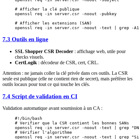
# Afficher la clé publique
openssl
 req
 -in
 server.csr
 -noout
 -pubkey
# Afficher les extensions (SAN)
openssl
 req
 -in
 server.csr
 -noout
 -text
 |
 grep
 -A1
7.3 Outils en ligne
SSL Shopper CSR Decoder
: affichage web, utile pour
checks visuels.
CertLogik
: décodeur de CSR, cert, CRL.
Attention : ne jamais coller la clé privée dans ces outils. La CSR
seule est publique (elle ne contient rien de secret), mais préférer les
outils locaux pour tout ce qui touche les clés.
7.4 Script de validation en CI
Validation automatique avant soumission à un CA :
#!/bin/bash
# Verifier que la CSR contient les bonnes SANs
openssl
 req
 -in
 server.csr
 -noout
 -text
 |
 grep
 "DN
# Vérifier l'algorithme
openssl
 req
 -in
 server.csr
 -noout
 -text
 |
 grep
 "Si