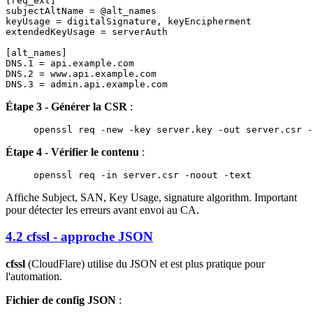
[req_ext]

subjectAltName = @alt_names

keyUsage = digitalSignature, keyEncipherment

extendedKeyUsage = serverAuth

[alt_names]

DNS.1 = api.example.com

DNS.2 = www.api.example.com

Étape 3 - Générer la CSR
:
openssl
 req
 -new
 -key
 server.key
 -out
 server.csr
 -
Étape 4 - Vérifier le contenu
:
openssl
 req
 -in
 server.csr
 -noout
 -text
Affiche Subject, SAN, Key Usage, signature algorithm. Important
pour détecter les erreurs avant envoi au CA.
4.2 cfssl - approche JSON
cfssl
(CloudFlare) utilise du JSON et est plus pratique pour
l'automation.
Fichier de config JSON
: