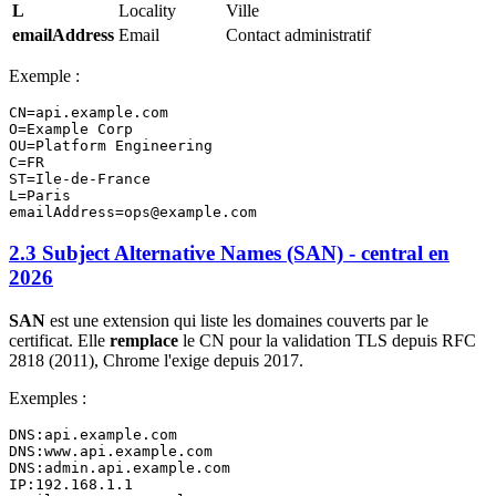
L
Locality
Ville
emailAddress
Email
Contact administratif
Exemple :
CN=api.example.com

O=Example Corp

OU=Platform Engineering

C=FR

ST=Ile-de-France

L=Paris

2.3 Subject Alternative Names (SAN) - central en
2026
SAN
est une extension qui liste les domaines couverts par le
certificat. Elle
remplace
le CN pour la validation TLS depuis RFC
2818 (2011), Chrome l'exige depuis 2017.
Exemples :
DNS:api.example.com

DNS:www.api.example.com

DNS:admin.api.example.com

IP:192.168.1.1
