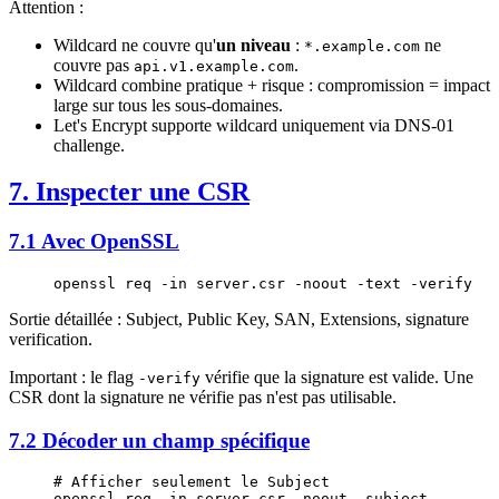
Attention :
Wildcard ne couvre qu'
un niveau
:
ne
*.example.com
couvre pas
.
api.v1.example.com
Wildcard combine pratique + risque : compromission = impact
large sur tous les sous-domaines.
Let's Encrypt supporte wildcard uniquement via DNS-01
challenge.
7. Inspecter une CSR
7.1 Avec OpenSSL
openssl
 req
 -in
 server.csr
 -noout
 -text
 -verify
Sortie détaillée : Subject, Public Key, SAN, Extensions, signature
verification.
Important : le flag
vérifie que la signature est valide. Une
-verify
CSR dont la signature ne vérifie pas n'est pas utilisable.
7.2 Décoder un champ spécifique
# Afficher seulement le Subject
openssl
 req
 -in
 server.csr
 -noout
 -subject