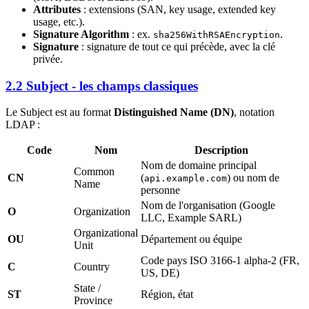
Attributes
: extensions (SAN, key usage, extended key
usage, etc.).
Signature Algorithm
: ex.
.
sha256WithRSAEncryption
Signature
: signature de tout ce qui précède, avec la clé
privée.
2.2 Subject - les champs classiques
Le Subject est au format
Distinguished Name (DN)
, notation
LDAP :
Code
Nom
Description
Nom de domaine principal
Common
CN
(
) ou nom de
api.example.com
Name
personne
Nom de l'organisation (Google
O
Organization
LLC, Example SARL)
Organizational
OU
Département ou équipe
Unit
Code pays ISO 3166-1 alpha-2 (FR,
C
Country
US, DE)
State /
ST
Région, état
Province