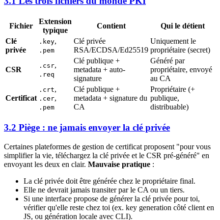
3.1 Les trois fichiers du monde PKI
Extension
Fichier
Contient
Qui le détient
typique
Clé
,
Clé privée
Uniquement le
.key
privée
RSA/ECDSA/Ed25519
propriétaire (secret)
.pem
Clé publique +
Généré par
,
.csr
CSR
metadata + auto-
propriétaire, envoyé
.req
signature
au CA
,
Clé publique +
Propriétaire (+
.crt
Certificat
,
metadata + signature du
publique,
.cer
CA
distribuable)
.pem
3.2 Piège : ne jamais envoyer la clé privée
Certaines plateformes de gestion de certificat proposent "pour vous
simplifier la vie, téléchargez la clé privée et le CSR pré-généré" en
envoyant les deux en clair.
Mauvaise pratique
:
La clé privée doit être générée chez le propriétaire final.
Elle ne devrait jamais transiter par le CA ou un tiers.
Si une interface propose de générer la clé privée pour toi,
vérifier qu'elle reste chez toi (ex. key generation côté client en
JS, ou génération locale avec CLI).