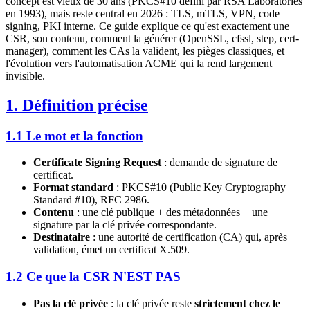
concept est vieux de 30 ans (PKCS#10 défini par RSA Laboratories
en 1993), mais reste central en 2026 : TLS, mTLS, VPN, code
signing, PKI interne. Ce guide explique ce qu'est exactement une
CSR, son contenu, comment la générer (OpenSSL, cfssl, step, cert-
manager), comment les CAs la valident, les pièges classiques, et
l'évolution vers l'automatisation ACME qui la rend largement
invisible.
1. Définition précise
1.1 Le mot et la fonction
Certificate Signing Request
: demande de signature de
certificat.
Format standard
: PKCS#10 (Public Key Cryptography
Standard #10), RFC 2986.
Contenu
: une clé publique + des métadonnées + une
signature par la clé privée correspondante.
Destinataire
: une autorité de certification (CA) qui, après
validation, émet un certificat X.509.
1.2 Ce que la CSR N'EST PAS
Pas la clé privée
: la clé privée reste
strictement chez le