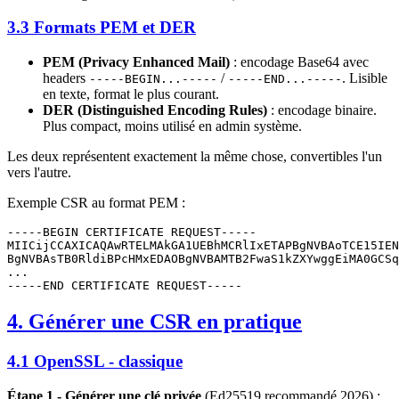
3.3 Formats PEM et DER
PEM (Privacy Enhanced Mail)
: encodage Base64 avec
headers
/
. Lisible
-----BEGIN...-----
-----END...-----
en texte, format le plus courant.
DER (Distinguished Encoding Rules)
: encodage binaire.
Plus compact, moins utilisé en admin système.
Les deux représentent exactement la même chose, convertibles l'un
vers l'autre.
Exemple CSR au format PEM :
-----BEGIN CERTIFICATE REQUEST-----

MIICijCCAXICAQAwRTELMAkGA1UEBhMCRlIxETAPBgNVBAoTCE15IEN
BgNVBAsTB0RldiBPcHMxEDAOBgNVBAMTB2FwaS1kZXYwggEiMA0GCSq
...

4. Générer une CSR en pratique
4.1 OpenSSL - classique
Étape 1 - Générer une clé privée
(Ed25519 recommandé 2026) :