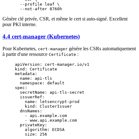
  --profile
 leaf
 \
  --not-after
 8760h
Génère clé privée, CSR, et même le cert si auto-signé. Excellent
pour PKI interne.
4.4 cert-manager (Kubernetes)
Pour Kubernetes,
génère les CSRs automatiquement
cert-manager
à partir d'une ressource
:
Certificate
apiVersion
: 
cert-manager.io/v1
kind
: 
Certificate
metadata
:
  name
: 
api-tls
  namespace
: 
default
spec
:
  secretName
: 
api-tls-secret
  issuerRef
:
    name
: 
letsencrypt-prod
    kind
: 
ClusterIssuer
  dnsNames
:
    - 
api.example.com
    - 
www.api.example.com
  privateKey
:
    algorithm
: 
ECDSA
    size
: 
256