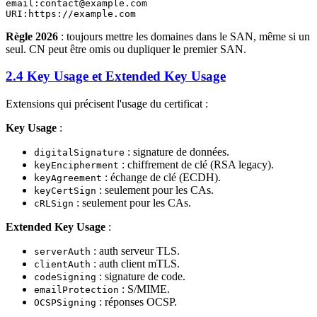
email:contact@example.com

Règle 2026
: toujours mettre les domaines dans le SAN, même si un
seul. CN peut être omis ou dupliquer le premier SAN.
2.4 Key Usage et Extended Key Usage
Extensions qui précisent l'usage du certificat :
Key Usage
:
: signature de données.
digitalSignature
: chiffrement de clé (RSA legacy).
keyEncipherment
: échange de clé (ECDH).
keyAgreement
: seulement pour les CAs.
keyCertSign
: seulement pour les CAs.
cRLSign
Extended Key Usage
:
: auth serveur TLS.
serverAuth
: auth client mTLS.
clientAuth
: signature de code.
codeSigning
: S/MIME.
emailProtection
: réponses OCSP.
OCSPSigning