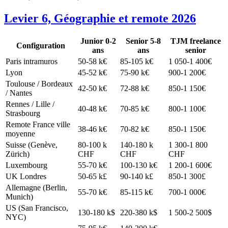
Levier 6, Géographie et remote 2026
Junior 0-2
Senior 5-8
TJM freelance
Configuration
ans
ans
senior
Paris intramuros
50-58 k€
85-105 k€
1 050-1 400€
Lyon
45-52 k€
75-90 k€
900-1 200€
Toulouse / Bordeaux
42-50 k€
72-88 k€
850-1 150€
/ Nantes
Rennes / Lille /
40-48 k€
70-85 k€
800-1 100€
Strasbourg
Remote France ville
38-46 k€
70-82 k€
850-1 150€
moyenne
Suisse (Genève,
80-100 k
140-180 k
1 300-1 800
Zürich)
CHF
CHF
CHF
Luxembourg
55-70 k€
100-130 k€
1 200-1 600€
UK Londres
50-65 k£
90-140 k£
850-1 300£
Allemagne (Berlin,
55-70 k€
85-115 k€
700-1 000€
Munich)
US (San Francisco,
130-180 k$
220-380 k$
1 500-2 500$
NYC)