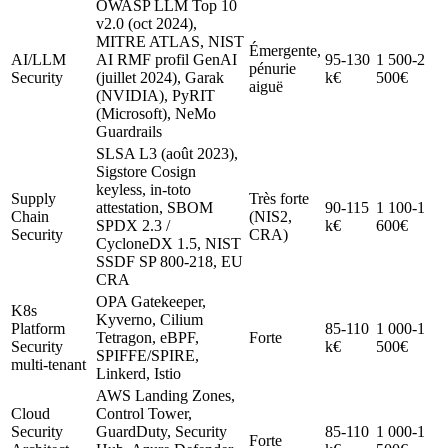
OWASP LLM Top 10
v2.0 (oct 2024),
MITRE ATLAS, NIST
Émergente,
AI/LLM
AI RMF profil GenAI
95-130
1 500-2
pénurie
Security
(juillet 2024), Garak
k€
500€
aiguë
(NVIDIA), PyRIT
(Microsoft), NeMo
Guardrails
SLSA L3 (août 2023),
Sigstore Cosign
keyless, in-toto
Supply
Très forte
attestation, SBOM
90-115
1 100-1
Chain
(NIS2,
SPDX 2.3 /
k€
600€
Security
CRA)
CycloneDX 1.5, NIST
SSDF SP 800-218, EU
CRA
OPA Gatekeeper,
K8s
Kyverno, Cilium
Platform
85-110
1 000-1
Tetragon, eBPF,
Forte
Security
k€
500€
SPIFFE/SPIRE,
multi-tenant
Linkerd, Istio
AWS Landing Zones,
Cloud
Control Tower,
Security
GuardDuty, Security
85-110
1 000-1
Forte