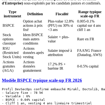
d'Entreprise)
sous-exploités par les candidats juniors et confirmés.
Type
Range typique
Définition
Fiscalité
instrument
scale-up FR
Option achat
Plus-value 12.8%
0.005-0.1%
BSPCE
actions à prix
(PFU) ou 30% si
capital sur 4 ans
fixé
<3 ans
cliff 1 an
Stock
Idem BSPCE
Salaire + plus-
options
mais autres
Rare en FR
value
classique
conditions
RSU
Actions
Salaire imposé à
FAANG France
(Restricted
données après
attribution
(Datadog, AWS)
Stock Units)
vesting
Actions
Actions
17.2% PS +
gratuites
données
0-0.5% capital
barème IR
(AGA)
gratuitement
Modèle BSPCE typique scale-up FR 2026
Profil DevSecOps confirmé embauché Mirakl, Doctolib, Ba
- Salaire fixe : 78 k€

- Variable : 6%

- BSPCE : 0.04% capital

- Cliff 1 an, vesting 4 ans linéaire trimestriel
