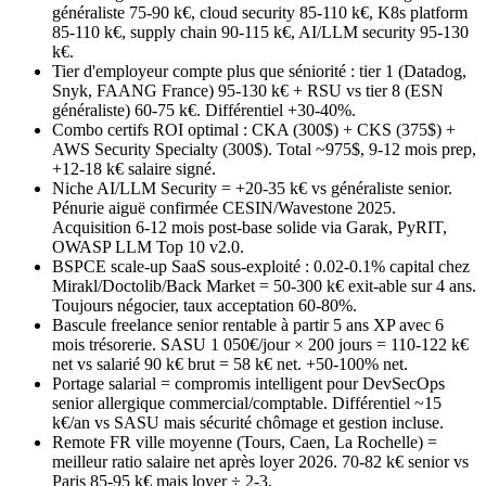
généraliste 75-90 k€, cloud security 85-110 k€, K8s platform
85-110 k€, supply chain 90-115 k€, AI/LLM security 95-130
k€.
Tier d'employeur compte plus que séniorité : tier 1 (Datadog,
Snyk, FAANG France) 95-130 k€ + RSU vs tier 8 (ESN
généraliste) 60-75 k€. Différentiel +30-40%.
Combo certifs ROI optimal : CKA (300$) + CKS (375$) +
AWS Security Specialty (300$). Total ~975$, 9-12 mois prep,
+12-18 k€ salaire signé.
Niche AI/LLM Security = +20-35 k€ vs généraliste senior.
Pénurie aiguë confirmée CESIN/Wavestone 2025.
Acquisition 6-12 mois post-base solide via Garak, PyRIT,
OWASP LLM Top 10 v2.0.
BSPCE scale-up SaaS sous-exploité : 0.02-0.1% capital chez
Mirakl/Doctolib/Back Market = 50-300 k€ exit-able sur 4 ans.
Toujours négocier, taux acceptation 60-80%.
Bascule freelance senior rentable à partir 5 ans XP avec 6
mois trésorerie. SASU 1 050€/jour × 200 jours = 110-122 k€
net vs salarié 90 k€ brut = 58 k€ net. +50-100% net.
Portage salarial = compromis intelligent pour DevSecOps
senior allergique commercial/comptable. Différentiel ~15
k€/an vs SASU mais sécurité chômage et gestion incluse.
Remote FR ville moyenne (Tours, Caen, La Rochelle) =
meilleur ratio salaire net après loyer 2026. 70-82 k€ senior vs
Paris 85-95 k€ mais loyer ÷ 2-3.