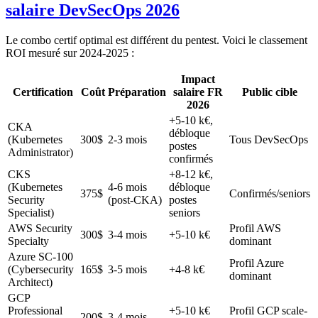
salaire DevSecOps 2026
Le combo certif optimal est différent du pentest. Voici le classement
ROI mesuré sur 2024-2025 :
Impact
Certification
Coût
Préparation
salaire FR
Public cible
2026
+5-10 k€,
CKA
débloque
(Kubernetes
300$
2-3 mois
Tous DevSecOps
postes
Administrator)
confirmés
CKS
+8-12 k€,
(Kubernetes
4-6 mois
débloque
375$
Confirmés/seniors
Security
(post-CKA)
postes
Specialist)
seniors
AWS Security
Profil AWS
300$
3-4 mois
+5-10 k€
Specialty
dominant
Azure SC-100
Profil Azure
(Cybersecurity
165$
3-5 mois
+4-8 k€
dominant
Architect)
GCP
Professional
+5-10 k€
Profil GCP scale-
200$
3-4 mois