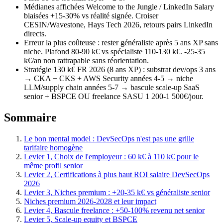
Médianes affichées Welcome to the Jungle / LinkedIn Salary
biaisées +15-30% vs réalité signée. Croiser
CESIN/Wavestone, Hays Tech 2026, retours pairs LinkedIn
directs.
Erreur la plus coûteuse : rester généraliste après 5 ans XP sans
niche. Plafond 80-90 k€ vs spécialiste 110-130 k€. -25-35
k€/an non rattrapable sans réorientation.
Stratégie 130 k€ FR 2026 (8 ans XP) : substrat dev/ops 3 ans
→ CKA + CKS + AWS Security années 4-5 → niche
LLM/supply chain années 5-7 → bascule scale-up SaaS
senior + BSPCE OU freelance SASU 1 200-1 500€/jour.
Sommaire
Le bon mental model : DevSecOps n'est pas une grille
tarifaire homogène
Levier 1, Choix de l'employeur : 60 k€ à 110 k€ pour le
même profil senior
Levier 2, Certifications à plus haut ROI salaire DevSecOps
2026
Levier 3, Niches premium : +20-35 k€ vs généraliste senior
Niches premium 2026-2028 et leur impact
Levier 4, Bascule freelance : +50-100% revenu net senior
Levier 5, Scale-up equity et BSPCE