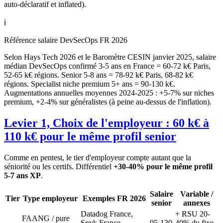
auto-déclaratif et inflated).
ℹ️
Référence salaire DevSecOps FR 2026
Selon Hays Tech 2026 et le Baromètre CESIN janvier 2025, salaire
médian DevSecOps confirmé 3-5 ans en France = 60-72 k€ Paris,
52-65 k€ régions. Senior 5-8 ans = 78-92 k€ Paris, 68-82 k€
régions. Specialist niche premium 5+ ans = 90-130 k€.
Augmentations annuelles moyennes 2024-2025 : +5-7% sur niches
premium, +2-4% sur généralistes (à peine au-dessus de l'inflation).
Levier 1, Choix de l'employeur : 60 k€ à
110 k€ pour le même profil senior
Comme en pentest, le tier d'employeur compte autant que la
séniorité ou les certifs. Différentiel
+30-40% pour le même profil
5-7 ans XP
.
Salaire
Variable /
Tier
Type employeur
Exemples FR 2026
senior
annexes
Datadog France,
+ RSU 20-
FAANG / pure
Snyk France,
95-130
40% du fixe