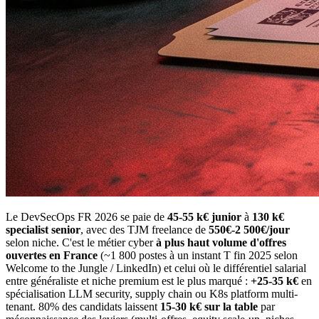
Le DevSecOps FR 2026 se paie de
45-55 k€ junior
à
130 k€
specialist senior
, avec des TJM freelance de
550€-2 500€/jour
selon niche. C'est le métier cyber
à plus haut volume d'offres
ouvertes en France
(~1 800 postes à un instant T fin 2025 selon
Welcome to the Jungle / LinkedIn) et celui où le différentiel salarial
entre généraliste et niche premium est le plus marqué :
+25-35 k€
en
spécialisation LLM security, supply chain ou K8s platform multi-
tenant. 80% des candidats laissent
15-30 k€ sur la table
par