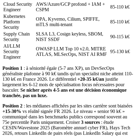
Cloud Security
AWS/Azure/GCP profond + IAM +
85-110 k€
Engineer
CSPM
Kubernetes
OPA, Kyverno, Cilium, SPIFFE,
Platform
85-110 k€
mTLS multi-tenant
Security
Supply Chain
SLSA L3, Cosign keyless, SBOM,
90-115 k€
Security
NIST SSDF
AI/LLM
OWASP LLM Top 10 v2.0, MITRE
Security
95-130 k€
ATLAS, MLSecOps, NIST AI RMF
Engineer
Position 1
: à séniorité égale (5-7 ans XP), un DevSecOps
généraliste plafonne à 90 k€ tandis qu'un specialist niche atteint 110-
130 k€ en France 2026. Le différentiel
+20-35 k€/an
justifie
largement les 6-12 mois de spécialisation focus nécessaires pour
basculer.
Se nicher après 4-5 ans est une décision économique
tranchée, pas un luxe.
Position 2
: les médianes affichées par les sites carrière sont biaisées
+15-30%
vs réalité signée FR 2026. Le niveau « senior 90 k€ »
communiqué dans les benchmarks publics correspond souvent au
75e percentile Paris uniquement. Croiser
3 sources
: étude
CESIN/Wavestone 2025 (Baromètre annuel cyber FR), Hays Tech
2026, retours LinkedIn de pairs réels (pas LinkedIn Salary qui est