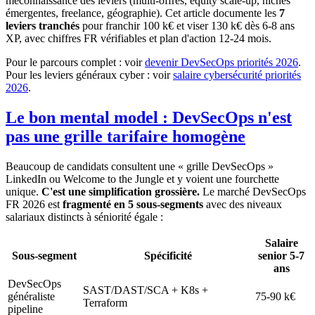
méconnaissance des leviers (multi-offres, equity scale-up, niches
émergentes, freelance, géographie). Cet article documente les
7
leviers tranchés
pour franchir 100 k€ et viser 130 k€ dès 6-8 ans
XP, avec chiffres FR vérifiables et plan d'action 12-24 mois.
Pour le parcours complet : voir
devenir DevSecOps priorités 2026
.
Pour les leviers généraux cyber : voir
salaire cybersécurité priorités
2026
.
Le bon mental model : DevSecOps n'est
pas une grille tarifaire homogène
Beaucoup de candidats consultent une « grille DevSecOps »
LinkedIn ou Welcome to the Jungle et y voient une fourchette
unique.
C'est une simplification grossière.
Le marché DevSecOps
FR 2026 est
fragmenté en 5 sous-segments
avec des niveaux
salariaux distincts à séniorité égale :
Salaire
Sous-segment
Spécificité
senior 5-7
ans
DevSecOps
SAST/DAST/SCA + K8s +
généraliste
75-90 k€
Terraform
pipeline