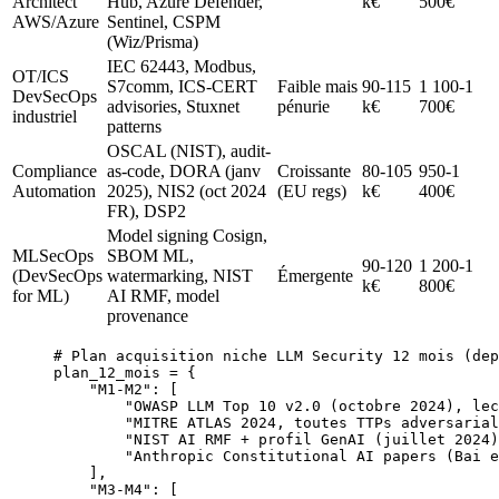
Architect
Hub, Azure Defender,
k€
500€
AWS/Azure
Sentinel, CSPM
(Wiz/Prisma)
IEC 62443, Modbus,
OT/ICS
S7comm, ICS-CERT
Faible mais
90-115
1 100-1
DevSecOps
advisories, Stuxnet
pénurie
k€
700€
industriel
patterns
OSCAL (NIST), audit-
Compliance
as-code, DORA (janv
Croissante
80-105
950-1
Automation
2025), NIS2 (oct 2024
(EU regs)
k€
400€
FR), DSP2
Model signing Cosign,
MLSecOps
SBOM ML,
90-120
1 200-1
(DevSecOps
watermarking, NIST
Émergente
k€
800€
for ML)
AI RMF, model
provenance
# Plan acquisition niche LLM Security 12 mois (dep
plan_12_mois 
=
 {
    "M1-M2"
: [
        "OWASP LLM Top 10 v2.0 (octobre 2024), lec
        "MITRE ATLAS 2024, toutes TTPs adversarial
        "NIST AI RMF + profil GenAI (juillet 2024)
        "Anthropic Constitutional AI papers (Bai e
    ],
    "M3-M4"
: [