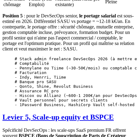
Pleine
chômage
Emploi)
existante)
Position 5
: pour le DevSecOps senior,
le portage salarial
est sous-
estimé en 2026. Différentiel SASU vs portage = ~12-18 k€/an. En
contrepartie, le portage offre : sécurité chômage, mutuelle entreprise,
gestion comptable incluse, prévoyance, formation budget. Pour un
profil senior qui n'aime pas l'aspect commercial / comptable, le
portage est l'optimum pratique. Pour un profil qui maîtrise sa relation
client et veut maximiser le net : SASU.
# Stack admin freelance DevSecOps 2026 (à mettre e
# Comptabilité
-
 Pennylane
 ou
 Tiime
 (~30-50€/mois) ou comptable c
# Facturation
-
 Indy,
 Henrri,
 Tiime
# Banque pro SASU
-
 Qonto,
 Shine,
 Revolut
 Business
# Assurance RC pro
-
 Hiscox
 ou
 Allianz
 (~600-1 
200€/an
 pour
 DevSecOps
# Vault personnel pour secrets clients
-
 1Password
 Business,
 HashiCorp
 Vault
 self-hosted
Levier 5, Scale-up equity et BSPCE
Spécificité DevSecOps : les scale-ups SaaS premium FR offrent
souvent
BSPCE (Bons de Souscription de Parts de Créateur