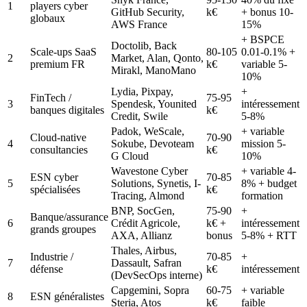
1
players cyber
GitHub Security,
k€
+ bonus 10-
globaux
AWS France
15%
+ BSPCE
Doctolib, Back
Scale-ups SaaS
80-105
0.01-0.1% +
2
Market, Alan, Qonto,
premium FR
k€
variable 5-
Mirakl, ManoMano
10%
Lydia, Pixpay,
+
FinTech /
75-95
3
Spendesk, Younited
intéressement
banques digitales
k€
Credit, Swile
5-8%
Padok, WeScale,
+ variable
Cloud-native
70-90
4
Sokube, Devoteam
mission 5-
consultancies
k€
G Cloud
10%
Wavestone Cyber
+ variable 4-
ESN cyber
70-85
5
Solutions, Synetis, I-
8% + budget
spécialisées
k€
Tracing, Almond
formation
BNP, SocGen,
75-90
+
Banque/assurance
6
Crédit Agricole,
k€ +
intéressement
grands groupes
AXA, Allianz
bonus
5-8% + RTT
Thales, Airbus,
Industrie /
70-85
+
7
Dassault, Safran
défense
k€
intéressement
(DevSecOps interne)
Capgemini, Sopra
60-75
+ variable
8
ESN généralistes
Steria, Atos
k€
faible