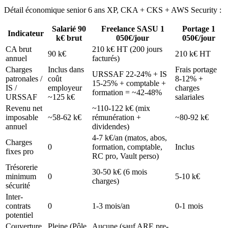
Détail économique senior 6 ans XP, CKA + CKS + AWS Security :
Salarié 90
Freelance SASU 1
Portage 1
Indicateur
k€ brut
050€/jour
050€/jour
CA brut
210 k€ HT (200 jours
90 k€
210 k€ HT
annuel
facturés)
Charges
Inclus dans
Frais portage
URSSAF 22-24% + IS
patronales /
coût
8-12% +
15-25% + comptable +
IS /
employeur
charges
formation = ~42-48%
URSSAF
~125 k€
salariales
Revenu net
~110-122 k€ (mix
imposable
~58-62 k€
rémunération +
~80-92 k€
annuel
dividendes)
4-7 k€/an (matos, abos,
Charges
0
formation, comptable,
Inclus
fixes pro
RC pro, Vault perso)
Trésorerie
30-50 k€ (6 mois
minimum
0
5-10 k€
charges)
sécurité
Inter-
contrats
0
1-3 mois/an
0-1 mois
potentiel
Couverture
Pleine (Pôle
Aucune (sauf ARE pre-