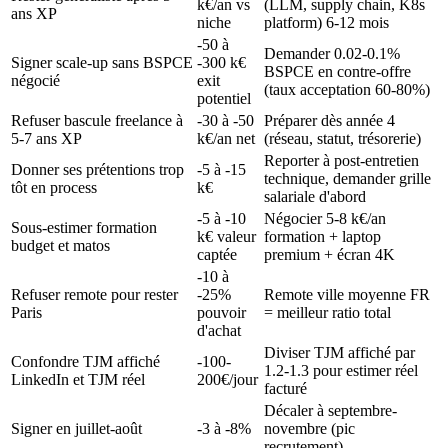
k€/an vs
(LLM, supply chain, K8s
ans XP
niche
platform) 6-12 mois
-50 à
Demander 0.02-0.1%
Signer scale-up sans BSPCE
-300 k€
BSPCE en contre-offre
négocié
exit
(taux acceptation 60-80%)
potentiel
Refuser bascule freelance à
-30 à -50
Préparer dès année 4
5-7 ans XP
k€/an net
(réseau, statut, trésorerie)
Reporter à post-entretien
Donner ses prétentions trop
-5 à -15
technique, demander grille
tôt en process
k€
salariale d'abord
-5 à -10
Négocier 5-8 k€/an
Sous-estimer formation
k€ valeur
formation + laptop
budget et matos
captée
premium + écran 4K
-10 à
Refuser remote pour rester
-25%
Remote ville moyenne FR
Paris
pouvoir
= meilleur ratio total
d'achat
Diviser TJM affiché par
Confondre TJM affiché
-100-
1.2-1.3 pour estimer réel
LinkedIn et TJM réel
200€/jour
facturé
Décaler à septembre-
Signer en juillet-août
-3 à -8%
novembre (pic
recrutement)