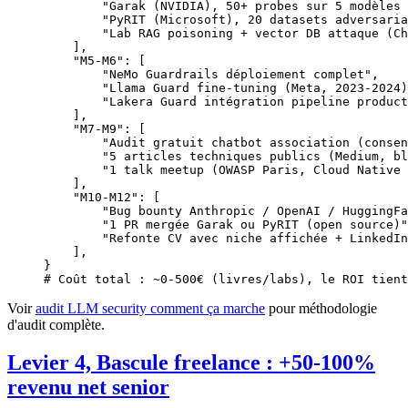
        "Garak (NVIDIA), 50+ probes sur 5 modèles 
        "PyRIT (Microsoft), 20 datasets adversaria
        "Lab RAG poisoning + vector DB attaque (Ch
    ],
    "M5-M6"
: [
        "NeMo Guardrails déploiement complet"
,
        "Llama Guard fine-tuning (Meta, 2023-2024)
        "Lakera Guard intégration pipeline product
    ],
    "M7-M9"
: [
        "Audit gratuit chatbot association (consen
        "5 articles techniques publics (Medium, bl
        "1 talk meetup (OWASP Paris, Cloud Native 
    ],
    "M10-M12"
: [
        "Bug bounty Anthropic / OpenAI / HuggingFa
        "1 PR mergée Garak ou PyRIT (open source)"
        "Refonte CV avec niche affichée + LinkedIn
    ],
}
# Coût total : ~0-500€ (livres/labs), le ROI tient
Voir
audit LLM security comment ça marche
pour méthodologie
d'audit complète.
Levier 4, Bascule freelance : +50-100%
revenu net senior