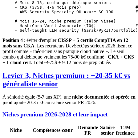
# Mois 8-15, combo qui débloque seniors
-
 CKS
 (375$, 
4-6
 mois
 prep
)                      
#
-
 AWS
 Security
 Specialty
 OU
 Azure
 SC-100
         #
# Mois 16-24, niche premium (selon visée)
-
 HashiCorp
 Vault
 Associate
 (70$)                
#
-
 Self-taught
 LLM
 security
 (Garak/PyRIT/portfolio)
Position 4
: éviter d'empiler
CISSP + 5 certifs CompTIA en 12
mois sans CKA
. Les recruteurs DevSecOps sérieux 2026 lisent ce
profil comme « théoricien sans pratique cloud-native ». Le seul
combo qui débloque vraiment les 75-90 k€ confirmé :
CKA + CKS
+ 1 cloud cert
. Total ~975$ + 9-12 mois de prep ciblée.
Levier 3, Niches premium : +20-35 k€ vs
généraliste senior
À séniorité égale (5-7 ans XP), une
niche documentée et opérée en
prod
ajoute 20-35 k€ au salaire senior FR 2026.
Niches premium 2026-2028 et leur impact
Demande
Salaire
TJM
Niche
Compétences-cœur
FR
senior
freelance