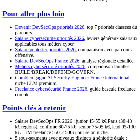
Pour aller plus loin
Devenir DevSecOps priorités 2026
, top 7 priorités classées du
parcours.
Salaire cybersécurité priorités 2026
, leviers généraux salariaux
applicables tous métiers cyber.
Salaire pentester priorités 2026
, comparaison avec parcours
offensive.
Salaire DevSecOps France 2026
, analyse régionale détaillée.
Métiers cybersécurité priorités 2026
, comparaison familles
BUILD/BREAK/DEFEND/GOVERN.
Combien gagne AI Security Engineer France international
,
niche LLM premium.
Freelance cybersécurité France 2026
, guide bascule freelance
complet.
Points clés à retenir
Salaire DevSecOps FR 2026 : junior 45-55 k€ Paris (38-48
k€ régions), confirmé 60-75 k€, senior 75-95 k€, lead 95-130
k€. TJM freelance 550-2 500€/jour selon niche.
5 sous-segments avec niveaux distincts à séniorité égale :