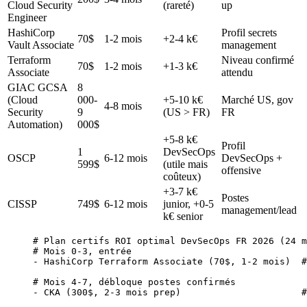
Cloud Security
(rareté)
up
Engineer
HashiCorp
Profil secrets
70$
1-2 mois
+2-4 k€
Vault Associate
management
Terraform
Niveau confirmé
70$
1-2 mois
+1-3 k€
Associate
attendu
GIAC GCSA
8
(Cloud
000-
+5-10 k€
Marché US, gov
4-8 mois
Security
9
(US > FR)
FR
Automation)
000$
+5-8 k€
Profil
1
DevSecOps
OSCP
6-12 mois
DevSecOps +
599$
(utile mais
offensive
coûteux)
+3-7 k€
Postes
CISSP
749$
6-12 mois
junior, +0-5
management/lead
k€ senior
# Plan certifs ROI optimal DevSecOps FR 2026 (24 m
# Mois 0-3, entrée
-
 HashiCorp
 Terraform
 Associate
 (70$, 
1-2
 mois
)  
#
# Mois 4-7, débloque postes confirmés
-
 CKA
 (300$, 
2-3
 mois
 prep
)                      
#