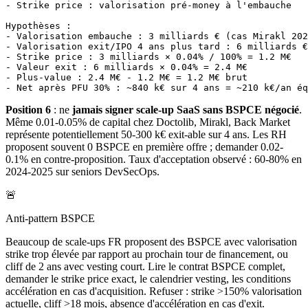
- Strike price : valorisation pré-money à l'embauche

Hypothèses :

- Valorisation embauche : 3 milliards € (cas Mirakl 202
- Valorisation exit/IPO 4 ans plus tard : 6 milliards €
- Strike price : 3 milliards × 0.04% / 100% = 1.2 M€

- Valeur exit : 6 milliards × 0.04% = 2.4 M€

- Plus-value : 2.4 M€ - 1.2 M€ = 1.2 M€ brut

Position 6
: ne
jamais signer scale-up SaaS sans BSPCE négocié
.
Même 0.01-0.05% de capital chez Doctolib, Mirakl, Back Market
représente potentiellement 50-300 k€ exit-able sur 4 ans. Les RH
proposent souvent 0 BSPCE en première offre ; demander 0.02-
0.1% en contre-proposition. Taux d'acceptation observé : 60-80% en
2024-2025 sur seniors DevSecOps.
🚨
Anti-pattern BSPCE
Beaucoup de scale-ups FR proposent des BSPCE avec valorisation
strike trop élevée par rapport au prochain tour de financement, ou
cliff de 2 ans avec vesting court. Lire le contrat BSPCE complet,
demander le strike price exact, le calendrier vesting, les conditions
accélération en cas d'acquisition. Refuser : strike >150% valorisation
actuelle, cliff >18 mois, absence d'accélération en cas d'exit.