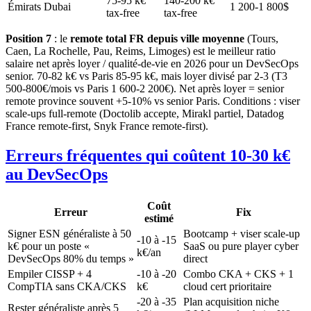
75-95 k€
140-200 k€
Émirats Dubai
1 200-1 800$
tax-free
tax-free
Position 7
: le
remote total FR depuis ville moyenne
(Tours,
Caen, La Rochelle, Pau, Reims, Limoges) est le meilleur ratio
salaire net après loyer / qualité-de-vie en 2026 pour un DevSecOps
senior. 70-82 k€ vs Paris 85-95 k€, mais loyer divisé par 2-3 (T3
500-800€/mois vs Paris 1 600-2 200€). Net après loyer = senior
remote province souvent +5-10% vs senior Paris. Conditions : viser
scale-ups full-remote (Doctolib accepte, Mirakl partiel, Datadog
France remote-first, Snyk France remote-first).
Erreurs fréquentes qui coûtent 10-30 k€
au DevSecOps
Coût
Erreur
Fix
estimé
Signer ESN généraliste à 50
Bootcamp + viser scale-up
-10 à -15
k€ pour un poste «
SaaS ou pure player cyber
k€/an
DevSecOps 80% du temps »
direct
Empiler CISSP + 4
-10 à -20
Combo CKA + CKS + 1
CompTIA sans CKA/CKS
k€
cloud cert prioritaire
-20 à -35
Plan acquisition niche
Rester généraliste après 5