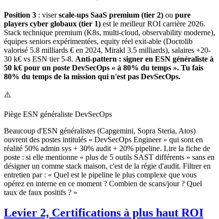
Position 3
: viser
scale-ups SaaS premium (tier 2)
ou
pure
players cyber globaux (tier 1)
est le meilleur ROI carrière 2026.
Stack technique premium (K8s, multi-cloud, observability moderne),
équipes seniors expérimentées, equity réel exit-able (Doctolib
valorisé 5.8 milliards € en 2024, Mirakl 3.5 milliards), salaires +20-
30 k€ vs ESN tier 5-8.
Anti-pattern : signer en ESN généraliste à
50 k€ pour un poste DevSecOps « à 80% du temps ». Tu fais
80% du temps de la mission qui n'est pas DevSecOps.
⚠️
Piège ESN généraliste DevSecOps
Beaucoup d'ESN généralistes (Capgemini, Sopra Steria, Atos)
ouvrent des postes intitulés « DevSecOps Engineer » qui sont en
réalité 50% admin sys + 30% audit + 20% pipeline. Lire la fiche de
poste : si elle mentionne « plus de 5 outils SAST différents » sans en
désigner un comme stack maison, c'est de la régie d'audit. Filtrer en
entretien par : « Quel est le pipeline le plus complexe que vous
opérez en interne en ce moment ? Combien de scans/jour ? Quel
taux de faux positifs ? »
Levier 2, Certifications à plus haut ROI