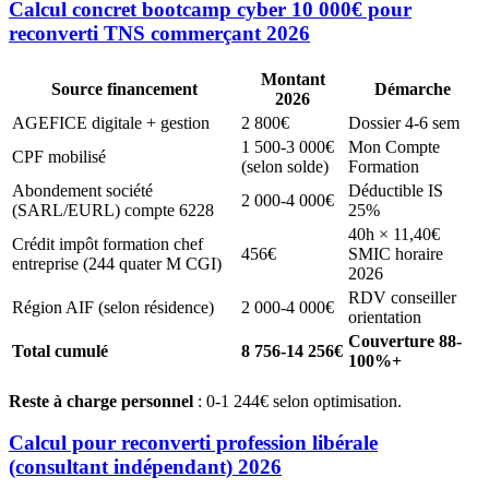
Calcul concret bootcamp cyber 10 000€ pour
reconverti TNS commerçant 2026
Montant
Source financement
Démarche
2026
AGEFICE digitale + gestion
2 800€
Dossier 4-6 sem
1 500-3 000€
Mon Compte
CPF mobilisé
(selon solde)
Formation
Abondement société
Déductible IS
2 000-4 000€
(SARL/EURL) compte 6228
25%
40h × 11,40€
Crédit impôt formation chef
456€
SMIC horaire
entreprise (244 quater M CGI)
2026
RDV conseiller
Région AIF (selon résidence)
2 000-4 000€
orientation
Couverture 88-
Total cumulé
8 756-14 256€
100%+
Reste à charge personnel
: 0-1 244€ selon optimisation.
Calcul pour reconverti profession libérale
(consultant indépendant) 2026