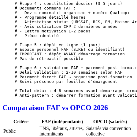
# Étape 4 : constitution dossier (3-5 jours)
# Documents communs FAF :
# - Devis nominatif organisme + numéro Qualiopi
# - Programme détaillé heures
# - Attestation statut (URSSAF, RCS, RM, Maison Ar
# - Avis cotisation CFP 2 dernières années
# - Lettre motivation 1-2 pages
# - Pièce identité
# Étape 5 : dépôt en ligne (1 jour)
# Espace personnel FAF (SIRET ou identifiant)
# IMPORTANT : dépôt AVANT démarrage formation
# Pas de rétroactif possible
# Étape 6 : validation FAF + paiement post-formati
# Délai validation : 2-10 semaines selon FAF
# Paiement direct FAF → organisme post-formation
# Suivi présence par feuilles d'émargement
# Total délai : 4-8 semaines avant démarrage forma
# Anti-pattern : démarrer formation avant validati
Comparaison FAF vs OPCO 2026
Critère
FAF (indépendants)
OPCO (salariés)
TNS, libéraux, artistes,
Salariés via convention
Public
intermittents
collective