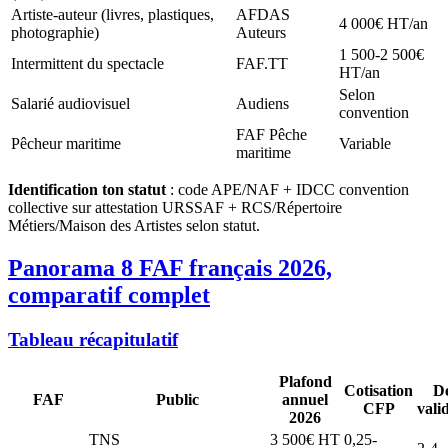
Artiste-auteur (livres, plastiques,
AFDAS
4 000€ HT/an
photographie)
Auteurs
1 500-2 500€
Intermittent du spectacle
FAF.TT
HT/an
Selon
Salarié audiovisuel
Audiens
convention
FAF Pêche
Pêcheur maritime
Variable
maritime
Identification ton statut
: code APE/NAF + IDCC convention
collective sur attestation URSSAF + RCS/Répertoire
Métiers/Maison des Artistes selon statut.
Panorama 8 FAF français 2026,
comparatif complet
Tableau récapitulatif
Plafond
Cotisation
Dé
FAF
Public
annuel
CFP
vali
2026
TNS
3 500€ HT
0,25-