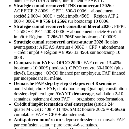
auteur = AFDAS Auteurs, intermittent = FAF.TT.
Stratégie cumul reconverti TNS commerçant 2026
:
AGEFICE 2 800€ + CPF 1 500-3 000€ + abondement
société 2 000-4 000€ + crédit impôt 456€ + Région AIF 2
000-4 000€ =
8 756-14 256€
sur bootcamp 10 000€.
Stratégie cumul reconverti consultant libéral 2026
: FIFPL
1 250€ + CPF 1 500-3 000€ + abondement société + crédit
impôt + Région =
7 206-12 706€
sur bootcamp 10 000€.
Stratégie cumul reconverti artiste-auteur 2026
(le plus
avantageux) : AFDAS Auteurs 4 000€ + CPF + abondement
+ crédit impôt + Région =
8 956-13 456€
sur bootcamp 10
000€.
Comparaison FAF vs OPCO 2026
: FAF couvre 13-40%
bootcamp 10 000€ (modeste). OPCO couvre 30-100% (plus
élevé). Logique : OPCO financé par employeur, FAF financé
par indépendant lui-même.
Démarche FAF step-by-step 6 étapes en 4-8 semaines
:
audit statut, choix FAF, choix bootcamp Qualiopi, constitution
dossier, dépôt en ligne
AVANT démarrage
, validation 2-10
semaines, paiement direct FAF → organisme post-formation.
Crédit d'impôt formation chef entreprise
(article 244
quater M CGI) : 40h × 11,40€ SMIC horaire 2026 =
456€/an
cumulables FAF + CPF + abondement.
Anti-pattern numéro un
: déposer dossier sur mauvais FAF
par confusion statut = pure perte 4-6 semaines.