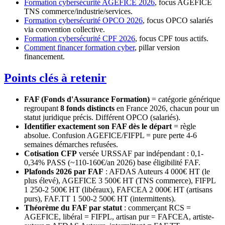
Formation cybersécurité AGEFICE 2026
, focus AGEFICE
TNS commerce/industrie/services.
Formation cybersécurité OPCO 2026
, focus OPCO salariés
via convention collective.
Formation cybersécurité CPF 2026
, focus CPF tous actifs.
Comment financer formation cyber
, pillar version
financement.
Points clés à retenir
FAF (Fonds d'Assurance Formation)
= catégorie générique
regroupant
8 fonds distincts
en France 2026, chacun pour un
statut juridique précis. Différent OPCO (salariés).
Identifier exactement son FAF dès le départ
= règle
absolue. Confusion AGEFICE/FIFPL = pure perte 4-6
semaines démarches refusées.
Cotisation CFP
versée URSSAF par indépendant : 0,1-
0,34% PASS (~110-160€/an 2026) base éligibilité FAF.
Plafonds 2026 par FAF
: AFDAS Auteurs 4 000€ HT (le
plus élevé), AGEFICE 3 500€ HT (TNS commerce), FIFPL
1 250-2 500€ HT (libéraux), FAFCEA 2 000€ HT (artisans
purs), FAF.TT 1 500-2 500€ HT (intermittents).
Théorème du FAF par statut
: commerçant RCS =
AGEFICE, libéral = FIFPL, artisan pur = FAFCEA, artiste-