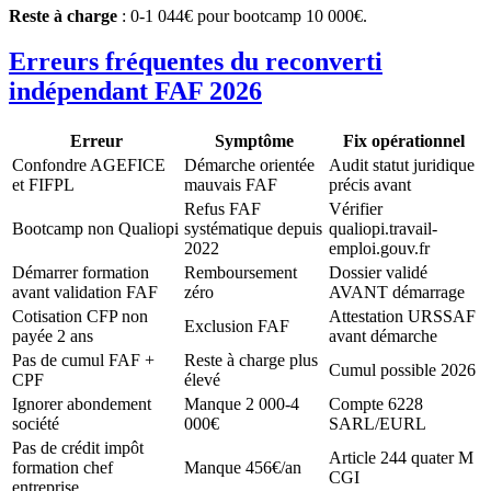
Reste à charge
: 0-1 044€ pour bootcamp 10 000€.
Erreurs fréquentes du reconverti
indépendant FAF 2026
Erreur
Symptôme
Fix opérationnel
Confondre AGEFICE
Démarche orientée
Audit statut juridique
et FIFPL
mauvais FAF
précis avant
Refus FAF
Vérifier
Bootcamp non Qualiopi
systématique depuis
qualiopi.travail-
2022
emploi.gouv.fr
Démarrer formation
Remboursement
Dossier validé
avant validation FAF
zéro
AVANT démarrage
Cotisation CFP non
Attestation URSSAF
Exclusion FAF
payée 2 ans
avant démarche
Pas de cumul FAF +
Reste à charge plus
Cumul possible 2026
CPF
élevé
Ignorer abondement
Manque 2 000-4
Compte 6228
société
000€
SARL/EURL
Pas de crédit impôt
Article 244 quater M
formation chef
Manque 456€/an
CGI
entreprise