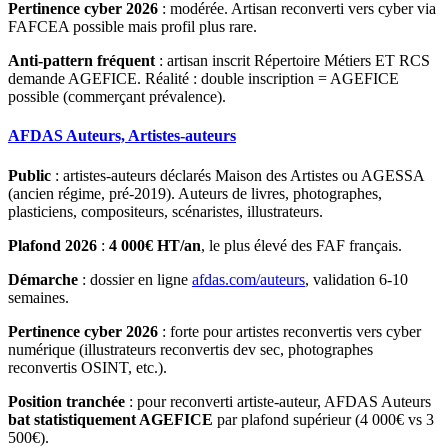
Pertinence cyber 2026
: modérée. Artisan reconverti vers cyber via
FAFCEA possible mais profil plus rare.
Anti-pattern fréquent
: artisan inscrit Répertoire Métiers ET RCS
demande AGEFICE. Réalité : double inscription = AGEFICE
possible (commerçant prévalence).
AFDAS Auteurs, Artistes-auteurs
Public
: artistes-auteurs déclarés Maison des Artistes ou AGESSA
(ancien régime, pré-2019). Auteurs de livres, photographes,
plasticiens, compositeurs, scénaristes, illustrateurs.
Plafond 2026
:
4 000€ HT/an
, le plus élevé des FAF français.
Démarche
: dossier en ligne
afdas.com/auteurs
, validation 6-10
semaines.
Pertinence cyber 2026
: forte pour artistes reconvertis vers cyber
numérique (illustrateurs reconvertis dev sec, photographes
reconvertis OSINT, etc.).
Position tranchée
: pour reconverti artiste-auteur, AFDAS Auteurs
bat statistiquement AGEFICE
par plafond supérieur (4 000€ vs 3
500€).