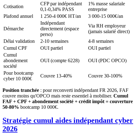
CFP par indépendant
1% masse salariale
Cotisation
0,1-0,34% PASS
entreprise
Plafond annuel
1 250-4 000€ HT/an
3 000-15 000€/an
Indépendant
Via RH employeur
Démarche
directement (espace
(jamais salarié direct)
perso)
Délai validation
2-10 semaines
4-8 semaines
Cumul CPF
OUI partiel
OUI partiel
Cumul
abondement
OUI (compte 6228)
OUI (PDC OPCO)
société
Pour bootcamp
Couvre 13-40%
Couvre 30-100%
cyber 10 000€
Position tranchée
: pour reconverti indépendant FR 2026, FAF
couvre moins qu'OPCO mais reste essentiel à mobiliser.
Cumul
FAF + CPF + abondement société + crédit impôt = couverture
50-80%
bootcamp 10 000€.
Stratégie cumul aides indépendant cyber
2026