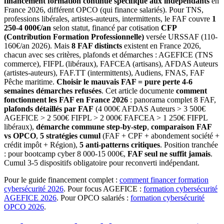
financement formation continue spécifique aux indépendants
en
France 2026, différent OPCO (qui finance salariés). Pour TNS,
professions libérales, artistes-auteurs, intermittents, le FAF couvre
1
250-4 000€/an
selon statut, financé par cotisation
CFP
(Contribution Formation Professionnelle)
versée URSSAF (110-
160€/an 2026). Mais
8 FAF distincts
existent en France 2026,
chacun avec ses critères, plafonds et démarches : AGEFICE (TNS
commerce), FIFPL (libéraux), FAFCEA (artisans), AFDAS Auteurs
(artistes-auteurs), FAF.TT (intermittents), Audiens, FNAS, FAF
Pêche maritime.
Choisir le mauvais FAF = pure perte 4-6
semaines démarches refusées
. Cet article documente
comment
fonctionnent les FAF en France 2026
: panorama complet 8 FAF,
plafonds détaillés par FAF
(4 000€ AFDAS Auteurs > 3 500€
AGEFICE > 2 500€ FIFPL > 2 000€ FAFCEA > 1 250€ FIFPL
libéraux),
démarche commune step-by-step
,
comparaison FAF
vs OPCO
,
5 stratégies cumul
(FAF + CPF + abondement société +
crédit impôt + Région),
5 anti-patterns critiques
. Position tranchée
: pour bootcamp cyber 8 000-15 000€,
FAF seul ne suffit jamais
.
Cumul 3-5 dispositifs obligatoire pour reconverti indépendant.
Pour le guide financement complet :
comment financer formation
cybersécurité 2026
. Pour focus AGEFICE :
formation cybersécurité
AGEFICE 2026
. Pour OPCO salariés :
formation cybersécurité
OPCO 2026
.