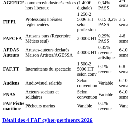
2-4
AGEFICE
commerce/industrie/services
(1 400€
0,34%
sema
hors libéraux
digitale)
PASS
1 250-2
Professions libérales
500€ HT
0,15-0,2%
3-5
FIFPL
réglementées
selon
PASS
sema
profession
Artisans purs (Répertoire
0,29%
4-6
FAFCEA
2 000€ HT
Métiers seul)
PASS
sema
0,35%
AFDAS
Artistes-auteurs déclarés
6-10
4 000€ HT
revenus
Auteurs
Maison Artistes/AGESSA
sema
artistiques
1 500-2
0,1%
6-8
FAF.TT
Intermittents du spectacle
500€ HT
revenus
sema
selon conv
Selon
6-10
Audiens
Audiovisuel salariés
Variable
convention
sema
Acteurs sociaux et
Selon
6-10
FNAS
Variable
solidaires
convention
sema
FAF Pêche
0,1%
Pêcheurs marins
Variable
Vari
maritime
revenus
Détail des 4 FAF cyber-pertinents 2026