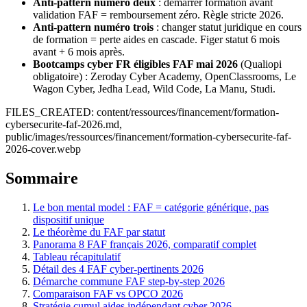
Anti-pattern numéro deux
: démarrer formation avant
validation FAF = remboursement zéro. Règle stricte 2026.
Anti-pattern numéro trois
: changer statut juridique en cours
de formation = perte aides en cascade. Figer statut 6 mois
avant + 6 mois après.
Bootcamps cyber FR éligibles FAF mai 2026
(Qualiopi
obligatoire) : Zeroday Cyber Academy, OpenClassrooms, Le
Wagon Cyber, Jedha Lead, Wild Code, La Manu, Studi.
FILES_CREATED: content/ressources/financement/formation-
cybersecurite-faf-2026.md,
public/images/ressources/financement/formation-cybersecurite-faf-
2026-cover.webp
Sommaire
Le bon mental model : FAF = catégorie générique, pas
dispositif unique
Le théorème du FAF par statut
Panorama 8 FAF français 2026, comparatif complet
Tableau récapitulatif
Détail des 4 FAF cyber-pertinents 2026
Démarche commune FAF step-by-step 2026
Comparaison FAF vs OPCO 2026
Stratégie cumul aides indépendant cyber 2026