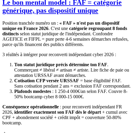
Le bon mental model : FAF = catégorie
générique, pas dispositif unique
Position tranchée numéro un :
« FAF » n'est pas un dispositif
unique en France 2026
. C'est une
catégorie regroupant 8 fonds
distincts
selon statut juridique de l'indépendant. Confondre
AGEFICE et FIFPL = pure perte 4-6 semaines démarches refusées,
parce qu'ils financent des publics différents.
3 réalités à intégrer pour reconverti indépendant cyber 2026 :
Ton statut juridique précis détermine ton FAF
.
Commerçant ≠ libéral ≠ artisan ≠ artiste. Lire fiche de paie ou
attestation URSSAF avant démarches.
Cotisation CFP versée URSSAF
= base éligibilité FAF.
Sans cotisation pendant 2 ans = exclusion FAF correspondant.
Plafonds modestes
: 1 250-4 000€/an selon FAF. Couvre 8-
50% bootcamp cyber 8 000-15 000€.
Conséquence opérationnelle
: pour reconverti indépendant FR
2026,
identifier exactement son FAF dès le départ
+ cumul avec
CPF + abondement société + crédit impôt = couverture 50-80%
bootcamp.