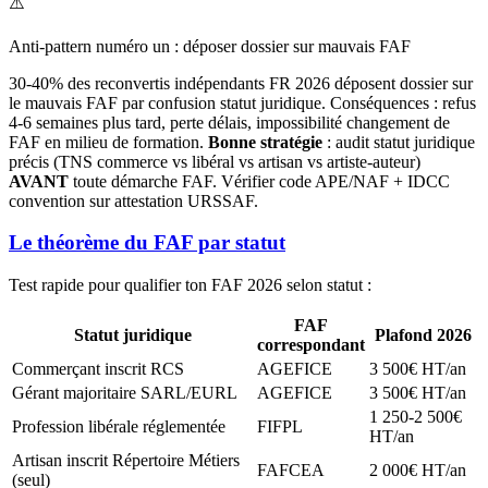
⚠️
Anti-pattern numéro un : déposer dossier sur mauvais FAF
30-40% des reconvertis indépendants FR 2026 déposent dossier sur
le mauvais FAF par confusion statut juridique. Conséquences : refus
4-6 semaines plus tard, perte délais, impossibilité changement de
FAF en milieu de formation.
Bonne stratégie
: audit statut juridique
précis (TNS commerce vs libéral vs artisan vs artiste-auteur)
AVANT
toute démarche FAF. Vérifier code APE/NAF + IDCC
convention sur attestation URSSAF.
Le théorème du FAF par statut
Test rapide pour qualifier ton FAF 2026 selon statut :
FAF
Statut juridique
Plafond 2026
correspondant
Commerçant inscrit RCS
AGEFICE
3 500€ HT/an
Gérant majoritaire SARL/EURL
AGEFICE
3 500€ HT/an
1 250-2 500€
Profession libérale réglementée
FIFPL
HT/an
Artisan inscrit Répertoire Métiers
FAFCEA
2 000€ HT/an
(seul)