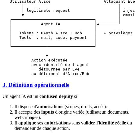
   Utilisateur Alice                      Attaquant Eve

        │                                       │

        │ legitimate request                    │ injec
        ▼                                       │ email
   ┌──────────────────────────────────┐         │

   │            Agent IA              │◄────────┘

   │                                  │

   │   Tokens : OAuth Alice + Bob     │   ← privilèges 
   │   Tools  : mail, code, payment   │

   │                                  │

   └──────────────┬───────────────────┘

                  │

                  ▼

            Action exécutée

            avec identité de l'agent

            ── détournée par Eve

3. Définition opérationnelle
Un agent IA est un
confused deputy
si :
Il dispose d'
autorisations
(scopes, droits, accès).
Il accepte des
inputs
d'origine variée (utilisateur, documents,
web, images).
Il
applique ses autorisations
sans
valider l'identité réelle
du
demandeur de chaque action.