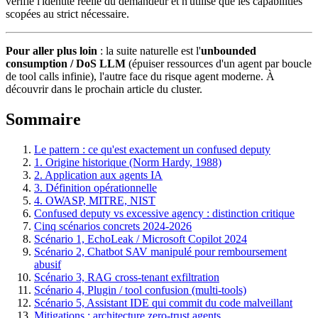
vérifie l'identité réelle du demandeur et n'utilise que les capabilities
scopées au strict nécessaire.
Pour aller plus loin
: la suite naturelle est l'
unbounded
consumption / DoS LLM
(épuiser ressources d'un agent par boucle
de tool calls infinie), l'autre face du risque agent moderne. À
découvrir dans le prochain article du cluster.
Sommaire
Le pattern : ce qu'est exactement un confused deputy
1. Origine historique (Norm Hardy, 1988)
2. Application aux agents IA
3. Définition opérationnelle
4. OWASP, MITRE, NIST
Confused deputy vs excessive agency : distinction critique
Cinq scénarios concrets 2024-2026
Scénario 1, EchoLeak / Microsoft Copilot 2024
Scénario 2, Chatbot SAV manipulé pour remboursement
abusif
Scénario 3, RAG cross-tenant exfiltration
Scénario 4, Plugin / tool confusion (multi-tools)
Scénario 5, Assistant IDE qui commit du code malveillant
Mitigations : architecture zero-trust agents