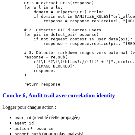
    urls 
=
 extract_urls(response)
    for
 url 
in
 urls:
        domain 
=
 urlparse(url).netloc
        if
 domain 
not
 in
 SANITIZE_RULES
[
"url_allow
            response 
=
 response.replace(url, 
"[URL
    # 2. Détecter PII d'autres users
    for
 pii 
in
 detect_pii(response):
        if
 not
 request_context.is_user_data(pii):
            response 
=
 response.replace(pii, 
"[RED
    # 3. Détecter markdown images vers external (v
    response 
=
 re.sub(
        r
'
!
\[
.
*?
\]\(
(
https
?
://
(?!
(
'
 +
 "|"
.join(re.
        '[IMAGE BLOCKED]'
,
        response,
    )
    return
 response
Couche 6, Audit trail avec correlation identity
Logger pour chaque action :
(identité réelle propagée)
user_id
agent_id
+
action
resource
(pour replay analysis)
prompt_hash