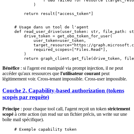
            f
"OBO failed for resource 
{
target_reso
        )
    return
 result[
"access_token"
]
# Usage dans un tool de l'agent
def
 read_user_drive
(user_token: 
str
, file_path: 
st
    drive_token 
=
 get_obo_token_for_user(
        user_token
=
user_token,
        target_resource
=
"https://graph.microsoft.c
        required_scopes
=
[
"Files.Read"
],
    )
    return
 graph_client.get_file(drive_token, file
Bénéfice
: si l'agent est manipulé via prompt injection, il ne peut
accéder qu'aux ressources que
l'utilisateur courant
peut
légitimement voir. Cross-tenant impossible. Cross-user impossible.
Couche 2, Capability-based authorization (tokens
scopés par requête)
Principe
: pour chaque tool call, l'agent reçoit un token
strictement
scopé
à cette action (un read sur un fichier précis, un write sur une
boîte mail spécifique).
# Exemple capability token