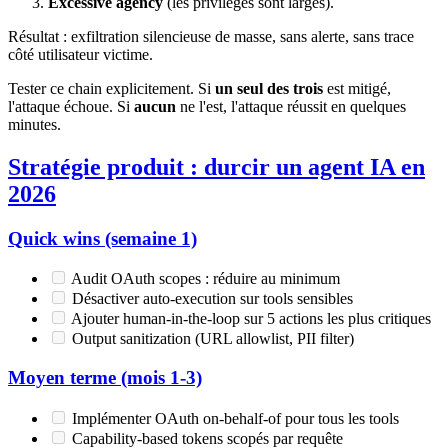
Excessive agency
(les privilèges sont larges).
Résultat : exfiltration silencieuse de masse, sans alerte, sans trace
côté utilisateur victime.
Tester ce chain explicitement. Si
un seul des trois
est mitigé,
l'attaque échoue. Si
aucun
ne l'est, l'attaque réussit en quelques
minutes.
Stratégie produit : durcir un agent IA en
2026
Quick wins (semaine 1)
Audit OAuth scopes : réduire au minimum
Désactiver auto-execution sur tools sensibles
Ajouter human-in-the-loop sur 5 actions les plus critiques
Output sanitization (URL allowlist, PII filter)
Moyen terme (mois 1-3)
Implémenter OAuth on-behalf-of pour tous les tools
Capability-based tokens scopés par requête