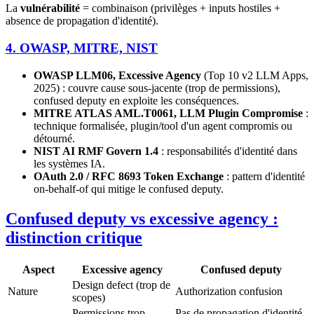
La
vulnérabilité
= combinaison (privilèges + inputs hostiles +
absence de propagation d'identité).
4. OWASP, MITRE, NIST
OWASP LLM06, Excessive Agency
(Top 10 v2 LLM Apps,
2025) : couvre cause sous-jacente (trop de permissions),
confused deputy en exploite les conséquences.
MITRE ATLAS AML.T0061, LLM Plugin Compromise
:
technique formalisée, plugin/tool d'un agent compromis ou
détourné.
NIST AI RMF Govern 1.4
: responsabilités d'identité dans
les systèmes IA.
OAuth 2.0 / RFC 8693 Token Exchange
: pattern d'identité
on-behalf-of qui mitige le confused deputy.
Confused deputy vs excessive agency :
distinction critique
Aspect
Excessive agency
Confused deputy
Design defect (trop de
Nature
Authorization confusion
scopes)
Permissions trop
Pas de propagation d'identité