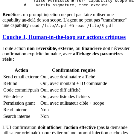
        raise
 PermissionError
(
"Capability scope mi
    # ...verify signature, then execute
Bénéfice
: un prompt injection ne peut pas faire utiliser une
capability au-delà de son scope. L'agent ne peut pas "transformer"
une capability
en
.
read /file/A.pdf
read /file/B.pdf
Couche 3, Human-in-the-loop sur actions critiques
Toute action
non-réversible
,
externe
, ou
financière
doit nécessiter
confirmation explicite humaine, avec
affichage des paramètres
réels
:
Action
Confirmation requise
Send email externe
Oui, avec destinataire affiché
Refund
Oui, avec montant + ID commande
Code commit/push
Oui, avec diff affiché
File delete
Oui, avec liste des fichiers
Permission grant
Oui, avec utilisateur cible + scope
Read interne
Non
Search interne
Non
L'UI confirmation
doit afficher l'action effective
(pas la demande
utilisateur originale), pour éviter qu'une prompt injection cache des