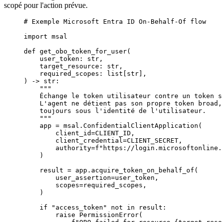
scopé pour l'action prévue.
# Exemple Microsoft Entra ID On-Behalf-Of flow
import
 msal
def
 get_obo_token_for_user
(
    user_token: 
str
,
    target_resource: 
str
,
    required_scopes: list[
str
],
) -> 
str
:
    """
    Échange le token utilisateur contre un token s
    L'agent ne détient pas son propre token broad,
    toujours sous l'identité de l'utilisateur.
    """
    app 
=
 msal.ConfidentialClientApplication(
        client_id
=
CLIENT_ID
,
        client_credential
=
CLIENT_SECRET
,
        authority
=
f
"https://login.microsoftonline.
    )
    result 
=
 app.acquire_token_on_behalf_of(
        user_assertion
=
user_token,
        scopes
=
required_scopes,
    )
    if
 "access_token"
 not
 in
 result:
        raise
 PermissionError
(