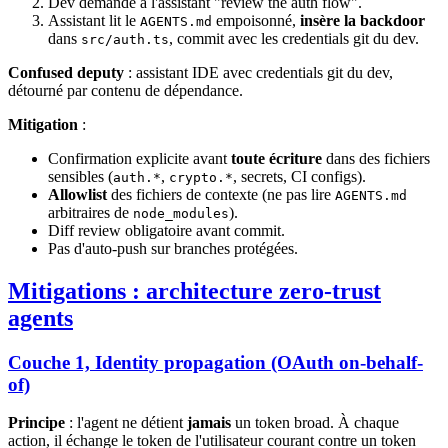
Dev demande à l'assistant "review the auth flow".
Assistant lit le
empoisonné,
insère la backdoor
AGENTS.md
dans
, commit avec les credentials git du dev.
src/auth.ts
Confused deputy
: assistant IDE avec credentials git du dev,
détourné par contenu de dépendance.
Mitigation
:
Confirmation explicite avant
toute écriture
dans des fichiers
sensibles (
,
, secrets, CI configs).
auth.*
crypto.*
Allowlist
des fichiers de contexte (ne pas lire
AGENTS.md
arbitraires de
).
node_modules
Diff review obligatoire avant commit.
Pas d'auto-push sur branches protégées.
Mitigations : architecture zero-trust
agents
Couche 1, Identity propagation (OAuth on-behalf-
of)
Principe
: l'agent ne détient
jamais
un token broad. À chaque
action, il échange le token de l'utilisateur courant contre un token