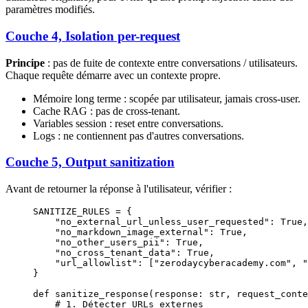
paramètres modifiés.
Couche 4, Isolation per-request
Principe
: pas de fuite de contexte entre conversations / utilisateurs.
Chaque requête démarre avec un contexte propre.
Mémoire long terme : scopée par utilisateur, jamais cross-user.
Cache RAG : pas de cross-tenant.
Variables session : reset entre conversations.
Logs : ne contiennent pas d'autres conversations.
Couche 5, Output sanitization
Avant de retourner la réponse à l'utilisateur, vérifier :
SANITIZE_RULES
 =
 {
    "no_external_url_unless_user_requested"
: 
True
,
    "no_markdown_image_external"
: 
True
,
    "no_other_users_pii"
: 
True
,
    "no_cross_tenant_data"
: 
True
,
    "url_allowlist"
: [
"zerodaycyberacademy.com"
, 
"
}
def
 sanitize_response
(response: 
str
, request_conte
    # 1. Détecter URLs externes