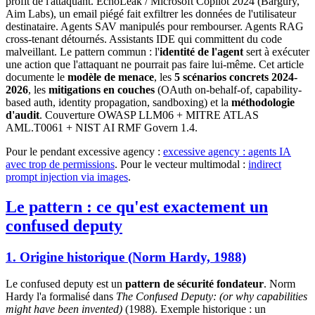
profit de l'attaquant. EchoLeak / Microsoft Copilot 2024 (Bargury,
Aim Labs), un email piégé fait exfiltrer les données de l'utilisateur
destinataire. Agents SAV manipulés pour rembourser. Agents RAG
cross-tenant détournés. Assistants IDE qui committent du code
malveillant. Le pattern commun : l'
identité de l'agent
sert à exécuter
une action que l'attaquant ne pourrait pas faire lui-même. Cet article
documente le
modèle de menace
, les
5 scénarios concrets 2024-
2026
, les
mitigations en couches
(OAuth on-behalf-of, capability-
based auth, identity propagation, sandboxing) et la
méthodologie
d'audit
. Couverture OWASP LLM06 + MITRE ATLAS
AML.T0061 + NIST AI RMF Govern 1.4.
Pour le pendant excessive agency :
excessive agency : agents IA
avec trop de permissions
. Pour le vecteur multimodal :
indirect
prompt injection via images
.
Le pattern : ce qu'est exactement un
confused deputy
1. Origine historique (Norm Hardy, 1988)
Le confused deputy est un
pattern de sécurité fondateur
. Norm
Hardy l'a formalisé dans
The Confused Deputy: (or why capabilities
might have been invented)
(1988). Exemple historique : un