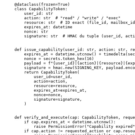
@dataclass
(
frozen
=
True
)
class
 CapabilityToken
:
    user_id: 
str
    action: 
str
  # "read" / "write" / "exec"
    resource: 
str
  # ID exact (file_id, mailbox_id
    expires_at: datetime
    nonce: 
str
    signature: 
str
  # HMAC du tuple (user_id, acti
def
 issue_capability
(user_id: 
str
, action: 
str
, re
    expires_at 
=
 datetime.utcnow() 
+
 timedelta(
sec
    nonce 
=
 secrets.token_hex(
16
)
    payload 
=
 f
"
{
user_id
}
|
{
action
}
|
{
resource
}
|
{
exp
    signature 
=
 hmac.new(
SIGNING_KEY
, payload.enco
    return
 CapabilityToken(
        user_id
=
user_id,
        action
=
action,
        resource
=
resource,
        expires_at
=
expires_at,
        nonce
=
nonce,
        signature
=
signature,
    )
def
 verify_and_execute
(cap: CapabilityToken, reque
    if
 cap.expires_at 
<
 datetime.utcnow():
        raise
 PermissionError
(
"Capability expired"
    if
 cap.action 
!=
 requested_action 
or
 cap.resou