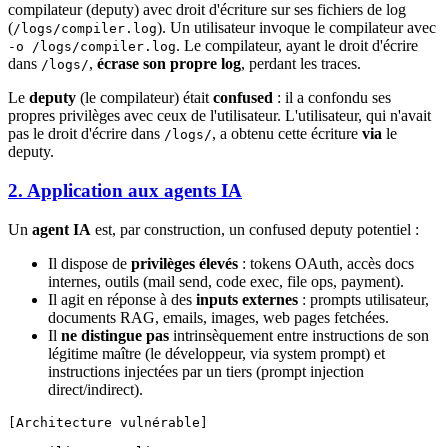
compilateur (deputy) avec droit d'écriture sur ses fichiers de log
(
). Un utilisateur invoque le compilateur avec
/logs/compiler.log
. Le compilateur, ayant le droit d'écrire
-o /logs/compiler.log
dans
,
écrase son propre log
, perdant les traces.
/logs/
Le
deputy
(le compilateur) était
confused
: il a confondu ses
propres privilèges avec ceux de l'utilisateur. L'utilisateur, qui n'avait
pas le droit d'écrire dans
, a obtenu cette écriture
via
le
/logs/
deputy.
2. Application aux agents IA
Un
agent IA
est, par construction, un confused deputy potentiel :
Il dispose de
privilèges élevés
: tokens OAuth, accès docs
internes, outils (mail send, code exec, file ops, payment).
Il agit en réponse à des
inputs externes
: prompts utilisateur,
documents RAG, emails, images, web pages fetchées.
Il
ne distingue pas
intrinsèquement entre instructions de son
légitime maître (le développeur, via system prompt) et
instructions injectées par un tiers (prompt injection
direct/indirect).
[Architecture vulnérable]
