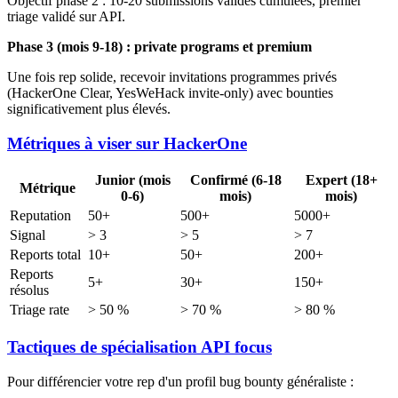
Objectif phase 2 : 10-20 submissions valides cumulées, premier
triage validé sur API.
Phase 3 (mois 9-18) : private programs et premium
Une fois rep solide, recevoir invitations programmes privés
(HackerOne Clear, YesWeHack invite-only) avec bounties
significativement plus élevés.
Métriques à viser sur HackerOne
Junior (mois
Confirmé (6-18
Expert (18+
Métrique
0-6)
mois)
mois)
Reputation
50+
500+
5000+
Signal
> 3
> 5
> 7
Reports total
10+
50+
200+
Reports
5+
30+
150+
résolus
Triage rate
> 50 %
> 70 %
> 80 %
Tactiques de spécialisation API focus
Pour différencier votre rep d'un profil bug bounty généraliste :