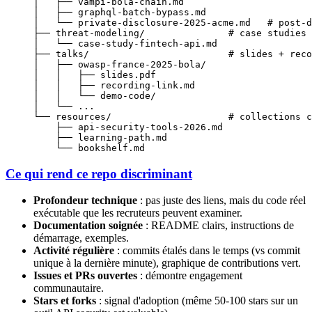
│   ├── vampi-bola-chain.md
│   ├── graphql-batch-bypass.md
│   └── private-disclosure-2025-acme.md   # post-d
├── threat-modeling/               # case studies
│   └── case-study-fintech-api.md
├── talks/                         # slides + reco
│   ├── owasp-france-2025-bola/
│   │   ├── slides.pdf
│   │   ├── recording-link.md
│   │   └── demo-code/
│   └── ...
└── resources/                     # collections c
    ├── api-security-tools-2026.md
    ├── learning-path.md
    └── bookshelf.md
Ce qui rend ce repo discriminant
Profondeur technique
: pas juste des liens, mais du code réel
exécutable que les recruteurs peuvent examiner.
Documentation soignée
: README clairs, instructions de
démarrage, exemples.
Activité régulière
: commits étalés dans le temps (vs commit
unique à la dernière minute), graphique de contributions vert.
Issues et PRs ouvertes
: démontre engagement
communautaire.
Stars et forks
: signal d'adoption (même 50-100 stars sur un