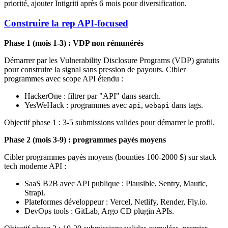
priorité, ajouter Intigriti après 6 mois pour diversification.
Construire la rep API-focused
Phase 1 (mois 1-3) : VDP non rémunérés
Démarrer par les Vulnerability Disclosure Programs (VDP) gratuits
pour construire la signal sans pression de payouts. Cibler
programmes avec scope API étendu :
HackerOne : filtrer par "API" dans search.
YesWeHack : programmes avec
,
dans tags.
api
webapi
Objectif phase 1 : 3-5 submissions valides pour démarrer le profil.
Phase 2 (mois 3-9) : programmes payés moyens
Cibler programmes payés moyens (bounties 100-2000 $) sur stack
tech moderne API :
SaaS B2B avec API publique : Plausible, Sentry, Mautic,
Strapi.
Plateformes développeur : Vercel, Netlify, Render, Fly.io.
DevOps tools : GitLab, Argo CD plugin APIs.