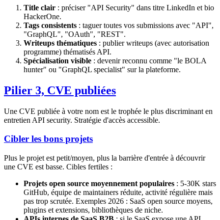
Title clair
: préciser "API Security" dans titre LinkedIn et bio
HackerOne.
Tags consistents
: taguer toutes vos submissions avec "API",
"GraphQL", "OAuth", "REST".
Writeups thématiques
: publier writeups (avec autorisation
programme) thématisés API.
Spécialisation visible
: devenir reconnu comme "le BOLA
hunter" ou "GraphQL specialist" sur la plateforme.
Pilier 3, CVE publiées
Une CVE publiée à votre nom est le trophée le plus discriminant en
entretien API security. Stratégie d'accès accessible.
Cibler les bons projets
Plus le projet est petit/moyen, plus la barrière d'entrée à découvrir
une CVE est basse. Cibles fertiles :
Projets open source moyennement populaires
: 5-30K stars
GitHub, équipe de maintainers réduite, activité régulière mais
pas trop scrutée. Exemples 2026 : SaaS open source moyens,
plugins et extensions, bibliothèques de niche.
APIs internes de SaaS B2B
: si le SaaS expose une API