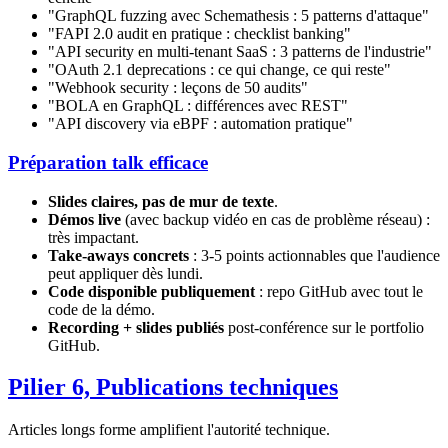
"GraphQL fuzzing avec Schemathesis : 5 patterns d'attaque"
"FAPI 2.0 audit en pratique : checklist banking"
"API security en multi-tenant SaaS : 3 patterns de l'industrie"
"OAuth 2.1 deprecations : ce qui change, ce qui reste"
"Webhook security : leçons de 50 audits"
"BOLA en GraphQL : différences avec REST"
"API discovery via eBPF : automation pratique"
Préparation talk efficace
Slides claires, pas de mur de texte
.
Démos live
(avec backup vidéo en cas de problème réseau) :
très impactant.
Take-aways concrets
: 3-5 points actionnables que l'audience
peut appliquer dès lundi.
Code disponible publiquement
: repo GitHub avec tout le
code de la démo.
Recording + slides publiés
post-conférence sur le portfolio
GitHub.
Pilier 6, Publications techniques
Articles longs forme amplifient l'autorité technique.