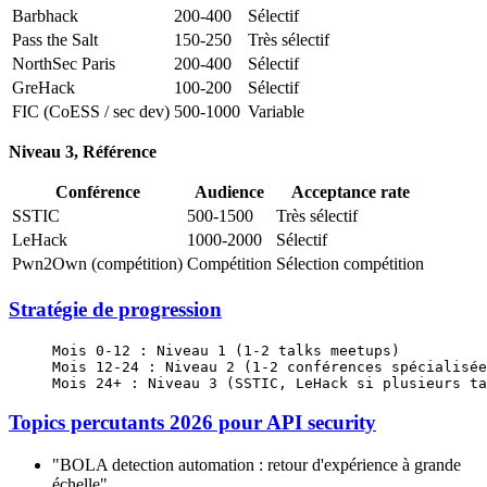
Barbhack
200-400
Sélectif
Pass the Salt
150-250
Très sélectif
NorthSec Paris
200-400
Sélectif
GreHack
100-200
Sélectif
FIC (CoESS / sec dev)
500-1000
Variable
Niveau 3, Référence
Conférence
Audience
Acceptance rate
SSTIC
500-1500
Très sélectif
LeHack
1000-2000
Sélectif
Pwn2Own (compétition)
Compétition
Sélection compétition
Stratégie de progression
Mois 0-12 : Niveau 1 (1-2 talks meetups)
Mois 12-24 : Niveau 2 (1-2 conférences spécialisée
Mois 24+ : Niveau 3 (SSTIC, LeHack si plusieurs ta
Topics percutants 2026 pour API security
"BOLA detection automation : retour d'expérience à grande
échelle"