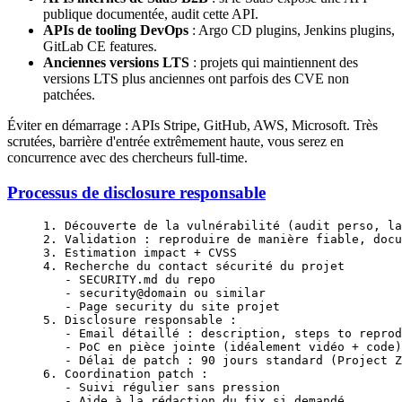
publique documentée, audit cette API.
APIs de tooling DevOps
: Argo CD plugins, Jenkins plugins,
GitLab CE features.
Anciennes versions LTS
: projets qui maintiennent des
versions LTS plus anciennes ont parfois des CVE non
patchées.
Éviter en démarrage : APIs Stripe, GitHub, AWS, Microsoft. Très
scrutées, barrière d'entrée extrêmement haute, vous serez en
concurrence avec des chercheurs full-time.
Processus de disclosure responsable
1. Découverte de la vulnérabilité (audit perso, la
2. Validation : reproduire de manière fiable, docu
3. Estimation impact + CVSS
4. Recherche du contact sécurité du projet
   - SECURITY.md du repo
   - security@domain ou similar
   - Page security du site projet
5. Disclosure responsable :
   - Email détaillé : description, steps to reprod
   - PoC en pièce jointe (idéalement vidéo + code)
   - Délai de patch : 90 jours standard (Project Z
6. Coordination patch :
   - Suivi régulier sans pression
   - Aide à la rédaction du fix si demandé