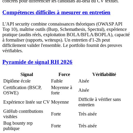
concrets pour différencier les candidats au-delà du CV textuel.
Compétences difficiles à mesurer en entretien
L'API security combine connaissances théoriques (OWASP API
Top 10), maîtrise outils (Burp, Schemathesis, Spectral), expérience
pratique (audits réels, exploitation BOLA/BFLA/BOPLA), capacité
à formaliser (rapports, writeups). Un entretien d'1-2h peut
difficilement valider l'ensemble. Le portfolio fournit des preuves
vérifiables.
Pyramide de signal RH 2026
Signal
Force
Vérifiabilité
Diplôme école
Faible
Aisée
Certification (BSCP,
Moyenne à
Aisée
OSWE)
forte
Difficile à vérifier sans
Expérience listée sur CV
Moyenne
entretien
GitHub contributions
Forte
Très aisée
visibles
Bug bounty rep
Forte
Très aisée
publique