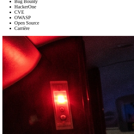
Bug Bounty
HackerOne
CVE
OWASP
Open Source
Carrière