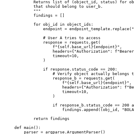
        Returns list of (object_id, status) for ob
        that should belong to user_b.
        """
        findings 
=
 []
        for
 obj_id 
in
 object_ids:
            endpoint 
=
 endpoint_template.replace(
"
            # User A tries to access
            response 
=
 requests.get(
                f
"
{self
.base_url
}{
endpoint
}
"
,
                headers
=
{
"Authorization"
: 
f
"Bearer
                timeout
=
10
,
            )
            if
 response.status_code 
==
 200
:
                # Verify object actually belongs t
                response_b 
=
 requests.get(
                    f
"
{self
.base_url
}{
endpoint
}
"
,
                    headers
=
{
"Authorization"
: 
f
"Be
                    timeout
=
10
,
                )
                if
 response_b.status_code 
==
 200
 a
                    findings.append((obj_id, 
"BOLA
        return
 findings
def
 main
():
    parser 
=
 argparse.ArgumentParser()