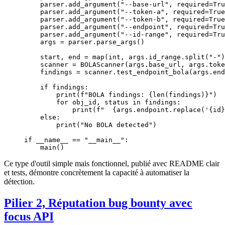
    parser.add_argument(
"--base-url"
, 
required
=
Tru
    parser.add_argument(
"--token-a"
, 
required
=
True
    parser.add_argument(
"--token-b"
, 
required
=
True
    parser.add_argument(
"--endpoint"
, 
required
=
Tru
    parser.add_argument(
"--id-range"
, 
required
=
Tru
    args 
=
 parser.parse_args()
    start, end 
=
 map
(
int
, args.id_range.split(
"-"
)
    scanner 
=
 BOLAScanner(args.base_url, args.toke
    findings 
=
 scanner.test_endpoint_bola(args.end
    if
 findings:
        print
(
f
"BOLA findings: 
{len
(findings)
}
"
)
        for
 obj_id, status 
in
 findings:
            print
(
f
"  
{
args.endpoint.replace(
'
{id}
    else
:
        print
(
"No BOLA detected"
)
if
 __name__
 ==
 "__main__"
:
    main()
Ce type d'outil simple mais fonctionnel, publié avec README clair
et tests, démontre concrètement la capacité à automatiser la
détection.
Pilier 2, Réputation bug bounty avec
focus API