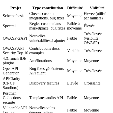
Projet
Type contribution
Difficulté
Visibilité
Checks custom,
Élevée (utilisé
Schemathesis
Moyenne
integrations, bug fixes
par milliers)
Règles custom dans
Faible à
Spectral
Élevée
marketplace, bug fixes
moyenne
Très élevée
Nouvelles
OWASP crAPI
Faible
(visibilité
vulnérabilités à ajouter
OWASP)
OWASP API
Contributions docs,
Variable
Très élevée
Security Top 10
examples
42Crunch IDE
Améliorations
Moyenne
Moyenne
plugins
OpenAPI
Bug fixes générateurs
Moyenne
Très élevée
Generator
API client
APIClarity
(CNCF
Discovery features
Élevée
Croissante
Sandbox)
Postman
Collections
Templates audits API
Faible
Moyenne
sécurité
VulnerableAPI
Nouvelles vulns
Faible
Moyenne
/ vampi
démonstratives