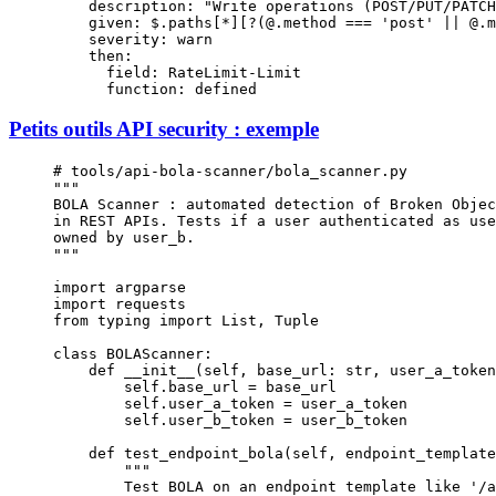
    description
: 
"Write operations (POST/PUT/PATCH
    given
: 
$.paths[*][?(@.method === 'post' || @.m
    severity
: 
warn
    then
:
      field
: 
RateLimit-Limit
      function
: 
defined
Petits outils API security : exemple
# tools/api-bola-scanner/bola_scanner.py
"""
BOLA Scanner : automated detection of Broken Objec
in REST APIs. Tests if a user authenticated as use
owned by user_b.
"""
import
 argparse
import
 requests
from
 typing 
import
 List, Tuple
class
 BOLAScanner
:
    def
 __init__
(self, base_url: 
str
, user_a_token
        self
.base_url 
=
 base_url
        self
.user_a_token 
=
 user_a_token
        self
.user_b_token 
=
 user_b_token
    def
 test_endpoint_bola
(self, endpoint_template
        """
        Test BOLA on an endpoint template like '/a