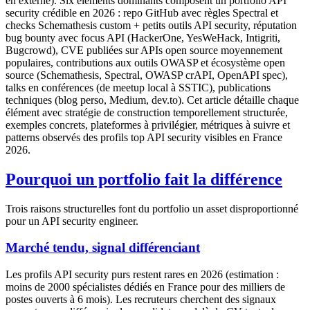
en externe). Six éléments dominants composent un portfolio API
security crédible en 2026 : repo GitHub avec règles Spectral et
checks Schemathesis custom + petits outils API security, réputation
bug bounty avec focus API (HackerOne, YesWeHack, Intigriti,
Bugcrowd), CVE publiées sur APIs open source moyennement
populaires, contributions aux outils OWASP et écosystème open
source (Schemathesis, Spectral, OWASP crAPI, OpenAPI spec),
talks en conférences (de meetup local à SSTIC), publications
techniques (blog perso, Medium, dev.to). Cet article détaille chaque
élément avec stratégie de construction temporellement structurée,
exemples concrets, plateformes à privilégier, métriques à suivre et
patterns observés des profils top API security visibles en France
2026.
Pourquoi un portfolio fait la différence
Trois raisons structurelles font du portfolio un asset disproportionné
pour un API security engineer.
Marché tendu, signal différenciant
Les profils API security purs restent rares en 2026 (estimation :
moins de 2000 spécialistes dédiés en France pour des milliers de
postes ouverts à 6 mois). Les recruteurs cherchent des signaux