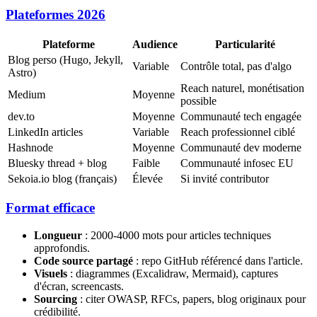
Plateformes 2026
Plateforme
Audience
Particularité
Blog perso (Hugo, Jekyll,
Variable
Contrôle total, pas d'algo
Astro)
Reach naturel, monétisation
Medium
Moyenne
possible
dev.to
Moyenne
Communauté tech engagée
LinkedIn articles
Variable
Reach professionnel ciblé
Hashnode
Moyenne
Communauté dev moderne
Bluesky thread + blog
Faible
Communauté infosec EU
Sekoia.io blog (français)
Élevée
Si invité contributor
Format efficace
Longueur
: 2000-4000 mots pour articles techniques
approfondis.
Code source partagé
: repo GitHub référencé dans l'article.
Visuels
: diagrammes (Excalidraw, Mermaid), captures
d'écran, screencasts.
Sourcing
: citer OWASP, RFCs, papers, blog originaux pour
crédibilité.