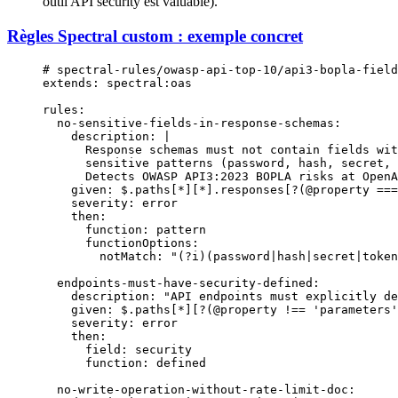
outil API security est valuable).
Règles Spectral custom : exemple concret
# spectral-rules/owasp-api-top-10/api3-bopla-field
extends
: 
spectral:oas
rules
:
  no-sensitive-fields-in-response-schemas
:
    description
: 
|
      Response schemas must not contain fields wit
      sensitive patterns (password, hash, secret, 
      Detects OWASP API3:2023 BOPLA risks at OpenA
    given
: 
$.paths[*][*].responses[?(@property ===
    severity
: 
error
    then
:
      function
: 
pattern
      functionOptions
:
        notMatch
: 
"(?i)(password|hash|secret|token
  endpoints-must-have-security-defined
:
    description
: 
"API endpoints must explicitly de
    given
: 
$.paths[*][?(@property !== 'parameters'
    severity
: 
error
    then
:
      field
: 
security
      function
: 
defined
  no-write-operation-without-rate-limit-doc
: