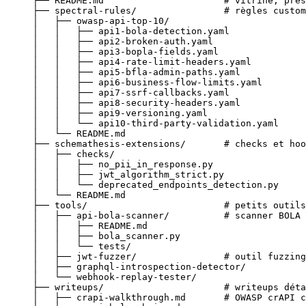
├── README.md                      # vitrine, prés
├── spectral-rules/                # règles custom
│   ├── owasp-api-top-10/
│   │   ├── api1-bola-detection.yaml
│   │   ├── api2-broken-auth.yaml
│   │   ├── api3-bopla-fields.yaml
│   │   ├── api4-rate-limit-headers.yaml
│   │   ├── api5-bfla-admin-paths.yaml
│   │   ├── api6-business-flow-limits.yaml
│   │   ├── api7-ssrf-callbacks.yaml
│   │   ├── api8-security-headers.yaml
│   │   ├── api9-versioning.yaml
│   │   └── api10-third-party-validation.yaml
│   └── README.md
├── schemathesis-extensions/       # checks et hoo
│   ├── checks/
│   │   ├── no_pii_in_response.py
│   │   ├── jwt_algorithm_strict.py
│   │   └── deprecated_endpoints_detection.py
│   └── README.md
├── tools/                         # petits outils
│   ├── api-bola-scanner/          # scanner BOLA 
│   │   ├── README.md
│   │   ├── bola_scanner.py
│   │   └── tests/
│   ├── jwt-fuzzer/                # outil fuzzing
│   ├── graphql-introspection-detector/
│   └── webhook-replay-tester/
├── writeups/                      # writeups déta
│   ├── crapi-walkthrough.md       # OWASP crAPI c