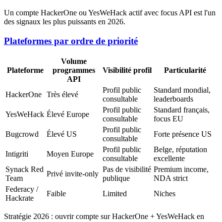
Un compte HackerOne ou YesWeHack actif avec focus API est l'un
des signaux les plus puissants en 2026.
Plateformes par ordre de priorité
Volume
Plateforme
programmes
Visibilité profil
Particularité
API
Profil public
Standard mondial,
HackerOne
Très élevé
consultable
leaderboards
Profil public
Standard français,
YesWeHack
Élevé Europe
consultable
focus EU
Profil public
Bugcrowd
Élevé US
Forte présence US
consultable
Profil public
Belge, réputation
Intigriti
Moyen Europe
consultable
excellente
Synack Red
Pas de visibilité
Premium income,
Privé invite-only
Team
publique
NDA strict
Federacy /
Faible
Limited
Niches
Hackrate
Stratégie 2026 : ouvrir compte sur HackerOne + YesWeHack en