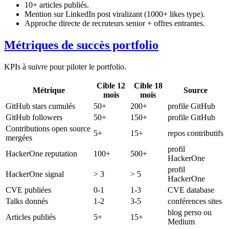
10+ articles publiés.
Mention sur LinkedIn post viralizant (1000+ likes type).
Approche directe de recruteurs senior + offres entrantes.
Métriques de succès portfolio
KPIs à suivre pour piloter le portfolio.
Cible 12
Cible 18
Métrique
Source
mois
mois
GitHub stars cumulés
50+
200+
profile GitHub
GitHub followers
50+
150+
profile GitHub
Contributions open source
5+
15+
repos contributifs
mergées
profil
HackerOne reputation
100+
500+
HackerOne
profil
HackerOne signal
> 3
> 5
HackerOne
CVE publiées
0-1
1-3
CVE database
Talks donnés
1-2
3-5
conférences sites
blog perso ou
Articles publiés
5+
15+
Medium