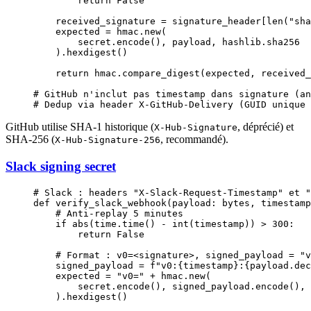
        return
 False
    received_signature 
=
 signature_header[
len
(
"sha
    expected 
=
 hmac.new(
        secret.encode(), payload, hashlib.sha256
    ).hexdigest()
    return
 hmac.compare_digest(expected, received_
# GitHub n'inclut pas timestamp dans signature (an
# Dedup via header X-GitHub-Delivery (GUID unique 
GitHub utilise SHA-1 historique (
, déprécié) et
X-Hub-Signature
SHA-256 (
, recommandé).
X-Hub-Signature-256
Slack signing secret
# Slack : headers "X-Slack-Request-Timestamp" et "
def
 verify_slack_webhook
(payload: 
bytes
, timestamp
    # Anti-replay 5 minutes
    if
 abs
(time.time() 
-
 int
(timestamp)) 
>
 300
:
        return
 False
    # Format : v0=<signature>, signed_payload = "v
    signed_payload 
=
 f
"v0:
{
timestamp
}
:
{
payload.dec
    expected 
=
 "v0="
 +
 hmac.new(
        secret.encode(), signed_payload.encode(), 
    ).hexdigest()