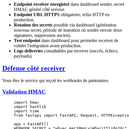
Endpoint receiver enregistré
dans dashboard sender, secret
HMAC généré côté serveur.
Endpoint URL HTTPS
obligatoire, refus HTTP en
production.
Rotation des secrets
possible via dashboard (génération
nouveau secret, période de transition où sender envoie deux
signatures, suppression ancien).
Test endpoint
dans dashboard pour permettre receiver de
valider l'intégration avant production.
Logs deliveries
consultables par receiver (succès, échecs,
payloads).
Défense côté receiver
Vous êtes le service qui reçoit les webhooks de partenaires.
Validation HMAC
import
 hmac
import
 hashlib
import
 time
from
 fastapi 
import
 FastAPI, Request, HTTPExceptio
app 
=
 FastAPI()
WEBHOOK_SECRET
 =
 "whsec_4eC39HqLyjWDarjtT1zdp7dc"
 