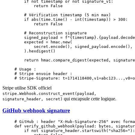
    if
 not
 timestamp 
or
 not
 signature_v1:
        return
 False
    # Vérification timestamp (5 min max)
    if
 abs
(time.time() 
-
 int
(timestamp)) 
>
 300
:
        return
 False
    # Reconstruction signature
    signed_payload 
=
 f
"
{
timestamp
}
.
{
payload.decode
    expected 
=
 hmac.new(
        secret.encode(), signed_payload.encode(), 
    ).hexdigest()
    return
 hmac.compare_digest(expected, signature
# Usage :
# Stripe envoie header :
# Stripe-Signature: t=1714118400,v1=abc123...,v0=o
Stripe utilise SDK officiel
stripe.Webhook.construct_event(payload,
qui encapsule cette logique.
signature_header, secret)
GitHub webhook signature
# GitHub : header "X-Hub-Signature-256" avec forma
def
 verify_github_webhook
(payload: 
bytes
, signatur
    if
 not
 signature_header.startswith(
"sha256="
):