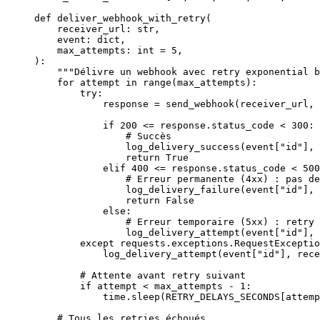
def
 deliver_webhook_with_retry
(
    receiver_url: 
str
,
    event: 
dict
,
    max_attempts: 
int
 =
 5
,
):
    """Délivre un webhook avec retry exponential b
    for
 attempt 
in
 range
(max_attempts):
        try
:
            response 
=
 send_webhook(receiver_url, 
            if
 200
 <=
 response.status_code 
<
 300
:
                # Succès
                log_delivery_success(event[
"id"
], 
                return
 True
            elif
 400
 <=
 response.status_code 
<
 500
                # Erreur permanente (4xx) : pas de
                log_delivery_failure(event[
"id"
], 
                return
 False
            else
:
                # Erreur temporaire (5xx) : retry
                log_delivery_attempt(event[
"id"
],
        except
 requests.exceptions.RequestExceptio
            log_delivery_attempt(event[
"id"
], rece
        # Attente avant retry suivant
        if
 attempt 
<
 max_attempts 
-
 1
:
            time.sleep(
RETRY_DELAYS_SECONDS
[attemp
    # Tous les retries échoués