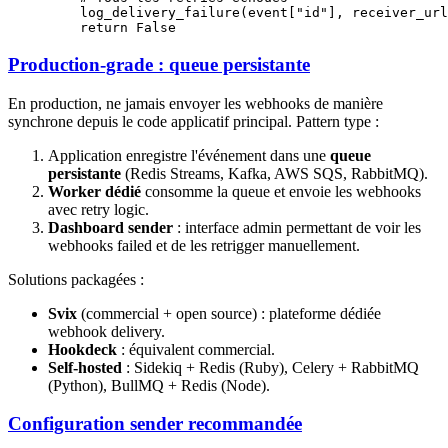
    log_delivery_failure(event[
"id"
], receiver_url
    return
 False
Production-grade : queue persistante
En production, ne jamais envoyer les webhooks de manière
synchrone depuis le code applicatif principal. Pattern type :
Application enregistre l'événement dans une
queue
persistante
(Redis Streams, Kafka, AWS SQS, RabbitMQ).
Worker dédié
consomme la queue et envoie les webhooks
avec retry logic.
Dashboard sender
: interface admin permettant de voir les
webhooks failed et de les retrigger manuellement.
Solutions packagées :
Svix
(commercial + open source) : plateforme dédiée
webhook delivery.
Hookdeck
: équivalent commercial.
Self-hosted
: Sidekiq + Redis (Ruby), Celery + RabbitMQ
(Python), BullMQ + Redis (Node).
Configuration sender recommandée