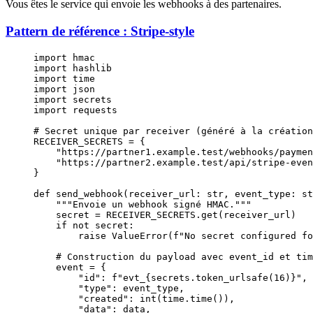
Vous êtes le service qui envoie les webhooks à des partenaires.
Pattern de référence : Stripe-style
import
 hmac
import
 hashlib
import
 time
import
 json
import
 secrets
import
 requests
# Secret unique par receiver (généré à la création
RECEIVER_SECRETS
 =
 {
    "https://partner1.example.test/webhooks/paymen
    "https://partner2.example.test/api/stripe-even
}
def
 send_webhook
(receiver_url: 
str
, event_type: 
st
    """Envoie un webhook signé HMAC."""
    secret 
=
 RECEIVER_SECRETS
.get(receiver_url)
    if
 not
 secret:
        raise
 ValueError
(
f
"No secret configured fo
    # Construction du payload avec event_id et tim
    event 
=
 {
        "id"
: 
f
"evt_
{
secrets.token_urlsafe(
16
)
}
"
, 
        "type"
: event_type,
        "created"
: 
int
(time.time()),              
        "data"
: data,