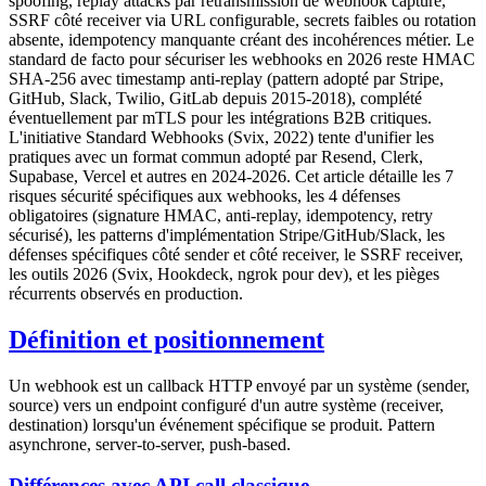
spoofing, replay attacks par retransmission de webhook capturé,
SSRF côté receiver via URL configurable, secrets faibles ou rotation
absente, idempotency manquante créant des incohérences métier. Le
standard de facto pour sécuriser les webhooks en 2026 reste HMAC
SHA-256 avec timestamp anti-replay (pattern adopté par Stripe,
GitHub, Slack, Twilio, GitLab depuis 2015-2018), complété
éventuellement par mTLS pour les intégrations B2B critiques.
L'initiative Standard Webhooks (Svix, 2022) tente d'unifier les
pratiques avec un format commun adopté par Resend, Clerk,
Supabase, Vercel et autres en 2024-2026. Cet article détaille les 7
risques sécurité spécifiques aux webhooks, les 4 défenses
obligatoires (signature HMAC, anti-replay, idempotency, retry
sécurisé), les patterns d'implémentation Stripe/GitHub/Slack, les
défenses spécifiques côté sender et côté receiver, le SSRF receiver,
les outils 2026 (Svix, Hookdeck, ngrok pour dev), et les pièges
récurrents observés en production.
Définition et positionnement
Un webhook est un callback HTTP envoyé par un système (sender,
source) vers un endpoint configuré d'un autre système (receiver,
destination) lorsqu'un événement spécifique se produit. Pattern
asynchrone, server-to-server, push-based.
Différences avec API call classique