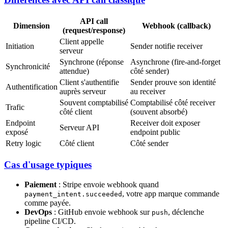
API call
Dimension
Webhook (callback)
(request/response)
Client appelle
Initiation
Sender notifie receiver
serveur
Synchrone (réponse
Asynchrone (fire-and-forget
Synchronicité
attendue)
côté sender)
Client s'authentifie
Sender prouve son identité
Authentification
auprès serveur
au receiver
Souvent comptabilisé
Comptabilisé côté receiver
Trafic
côté client
(souvent absorbé)
Endpoint
Receiver doit exposer
Serveur API
exposé
endpoint public
Retry logic
Côté client
Côté sender
Cas d'usage typiques
Paiement
: Stripe envoie webhook quand
, votre app marque commande
payment_intent.succeeded
comme payée.
DevOps
: GitHub envoie webhook sur
, déclenche
push
pipeline CI/CD.