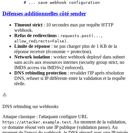
    # ... save webhook configuration
Défenses additionnelles côté sender
Timeout strict
: 10 secondes max par requête HTTP
webhook.
Refus de redirections
:
requests.post(...,
.
allow_redirects=False)
Limite de réponse
: ne pas charger plus de 1 KB de la
réponse receiver (économie + protection).
Network isolation
: worker webhook deployé dans subnet
sans accès aux ressources internes (security group strict, no
IMDS access via IMDSv2 enforced).
DNS rebinding protection
: revalider l'IP après résolution
DNS, refuser si IP différente entre la validation et la requête
réelle.
⚠️
DNS rebinding sur webhooks
Attaque classique : l'attaquant configure URL
. Au moment de la validation,
https://attacker.example.test
ce domaine résout vers une IP publique (validation passe). Au
moment de l'envoi du webhook, le DNS répond avec une IP privée