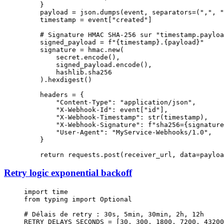
    }
    payload 
=
 json.dumps(event, 
separators
=
(
","
, 
"
    timestamp 
=
 event[
"created"
]
    # Signature HMAC SHA-256 sur "timestamp.payloa
    signed_payload 
=
 f
"
{
timestamp
}
.
{
payload
}
"
    signature 
=
 hmac.new(
        secret.encode(),
        signed_payload.encode(),
        hashlib.sha256
    ).hexdigest()
    headers 
=
 {
        "Content-Type"
: 
"application/json"
,
        "X-Webhook-Id"
: event[
"id"
],
        "X-Webhook-Timestamp"
: 
str
(timestamp),
        "X-Webhook-Signature"
: 
f
"sha256=
{
signature
        "User-Agent"
: 
"MyService-Webhooks/1.0"
,
    }
    return
 requests.post(receiver_url, 
data
=
payloa
Retry logic exponential backoff
import
 time
from
 typing 
import
 Optional
# Délais de retry : 30s, 5min, 30min, 2h, 12h
RETRY_DELAYS_SECONDS
 =
 [
30
, 
300
, 
1800
, 
7200
, 
43200