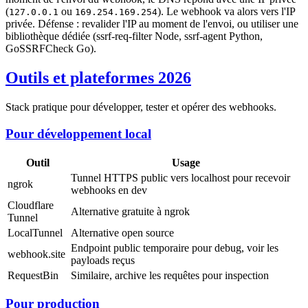
(
ou
). Le webhook va alors vers l'IP
127.0.0.1
169.254.169.254
privée. Défense : revalider l'IP au moment de l'envoi, ou utiliser une
bibliothèque dédiée (ssrf-req-filter Node, ssrf-agent Python,
GoSSRFCheck Go).
Outils et plateformes 2026
Stack pratique pour développer, tester et opérer des webhooks.
Pour développement local
Outil
Usage
Tunnel HTTPS public vers localhost pour recevoir
ngrok
webhooks en dev
Cloudflare
Alternative gratuite à ngrok
Tunnel
LocalTunnel
Alternative open source
Endpoint public temporaire pour debug, voir les
webhook.site
payloads reçus
RequestBin
Similaire, archive les requêtes pour inspection
Pour production