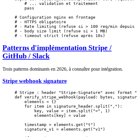
    # ... validation et traitement
    pass
# Configuration nginx en frontage
# - HTTPS obligatoire
# - Rate limiting (refuse si > 100 req/min depuis 
# - body size limit (refuse si > 1 MB)
# - timeout strict (refuse après 10s)
Patterns d'implémentation Stripe /
GitHub / Slack
Trois patterns dominants en 2026, à connaître pour intégration.
Stripe webhook signature
# Stripe : header "Stripe-Signature" avec format "
def
 verify_stripe_webhook
(payload: 
bytes
, signatur
    elements 
=
 {}
    for
 item 
in
 signature_header.split(
","
):
        key, value 
=
 item.split(
"="
, 
1
)
        elements[key] 
=
 value
    timestamp 
=
 elements.get(
"t"
)
    signature_v1 
=
 elements.get(
"v1"
)