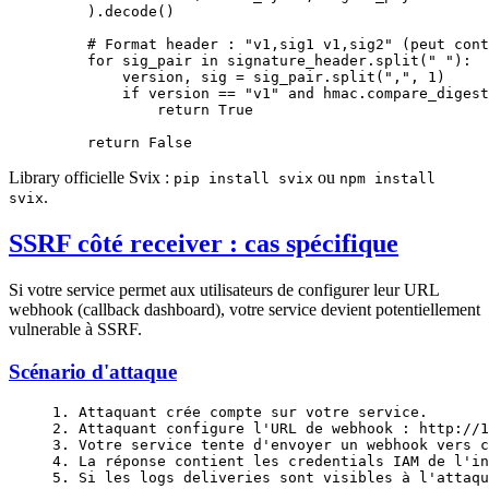
    ).decode()
    # Format header : "v1,sig1 v1,sig2" (peut cont
    for
 sig_pair 
in
 signature_header.split(
" "
):
        version, sig 
=
 sig_pair.split(
","
, 
1
)
        if
 version 
==
 "v1"
 and
 hmac.compare_digest
            return
 True
    return
 False
Library officielle Svix :
ou
pip install svix
npm install
.
svix
SSRF côté receiver : cas spécifique
Si votre service permet aux utilisateurs de configurer leur URL
webhook (callback dashboard), votre service devient potentiellement
vulnerable à SSRF.
Scénario d'attaque
1. Attaquant crée compte sur votre service.
2. Attaquant configure l'URL de webhook : http://1
3. Votre service tente d'envoyer un webhook vers c
4. La réponse contient les credentials IAM de l'in
5. Si les logs deliveries sont visibles à l'attaqu