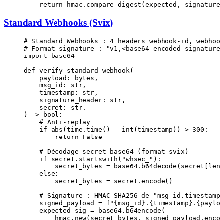
    return
 hmac.compare_digest(expected, signature
Standard Webhooks (Svix)
# Standard Webhooks : 4 headers webhook-id, webhoo
# Format signature : "v1,<base64-encoded-signature
import
 base64
def
 verify_standard_webhook
(
    payload: 
bytes
,
    msg_id: 
str
,
    timestamp: 
str
,
    signature_header: 
str
,
    secret: 
str
,
) -> 
bool
:
    # Anti-replay
    if
 abs
(time.time() 
-
 int
(timestamp)) 
>
 300
:
        return
 False
    # Décodage secret base64 (format svix)
    if
 secret.startswith(
"whsec_"
):
        secret_bytes 
=
 base64.b64decode(secret[
len
    else
:
        secret_bytes 
=
 secret.encode()
    # Signature : HMAC-SHA256 de "msg_id.timestamp
    signed_payload 
=
 f
"
{
msg_id
}
.
{
timestamp
}
.
{
paylo
    expected_sig 
=
 base64.b64encode(
        hmac.new(secret_bytes, signed_payload.enco