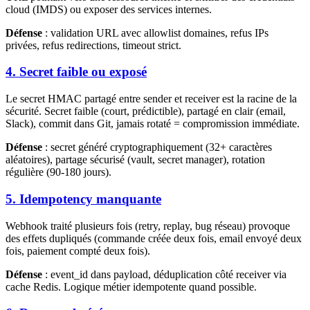
cloud (IMDS) ou exposer des services internes.
Défense
: validation URL avec allowlist domaines, refus IPs
privées, refus redirections, timeout strict.
4. Secret faible ou exposé
Le secret HMAC partagé entre sender et receiver est la racine de la
sécurité. Secret faible (court, prédictible), partagé en clair (email,
Slack), commit dans Git, jamais rotaté = compromission immédiate.
Défense
: secret généré cryptographiquement (32+ caractères
aléatoires), partage sécurisé (vault, secret manager), rotation
régulière (90-180 jours).
5. Idempotency manquante
Webhook traité plusieurs fois (retry, replay, bug réseau) provoque
des effets dupliqués (commande créée deux fois, email envoyé deux
fois, paiement compté deux fois).
Défense
: event_id dans payload, déduplication côté receiver via
cache Redis. Logique métier idempotente quand possible.