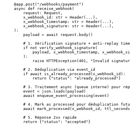
@app.post
(
"/webhooks/payment"
)
async
 def
 receive_webhook
(
    request: Request,
    x_webhook_id: 
str
 =
 Header(
...
),
    x_webhook_timestamp: 
str
 =
 Header(
...
),
    x_webhook_signature: 
str
 =
 Header(
...
),
):
    payload 
=
 await
 request.body()
    # 1. Vérification signature + anti-replay time
    if
 not
 verify_webhook_signature(
        payload, x_webhook_timestamp, x_webhook_si
    ):
        raise
 HTTPException(
401
, 
"Invalid signatur
    # 2. Déduplication via event_id
    if
 await
 is_already_processed(x_webhook_id):
        return
 {
"status"
: 
"already_processed"
}
    # 3. Traitement async (queue interne) pour rép
    event 
=
 json.loads(payload)
    await
 enqueue_event_processing(event)
    # 4. Mark as processed pour déduplication futu
    await
 mark_processed(x_webhook_id, 
ttl_seconds
    # 5. Réponse 2xx rapide
    return
 {
"status"
: 
"accepted"
}