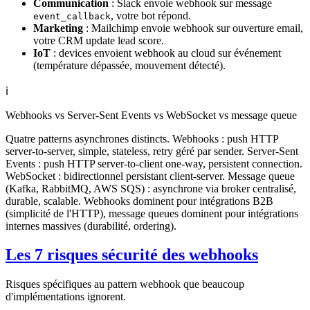
Communication
: Slack envoie webhook sur message
, votre bot répond.
event_callback
Marketing
: Mailchimp envoie webhook sur ouverture email,
votre CRM update lead score.
IoT
: devices envoient webhook au cloud sur événement
(température dépassée, mouvement détecté).
ℹ️
Webhooks vs Server-Sent Events vs WebSocket vs message queue
Quatre patterns asynchrones distincts. Webhooks : push HTTP
server-to-server, simple, stateless, retry géré par sender. Server-Sent
Events : push HTTP server-to-client one-way, persistent connection.
WebSocket : bidirectionnel persistant client-server. Message queue
(Kafka, RabbitMQ, AWS SQS) : asynchrone via broker centralisé,
durable, scalable. Webhooks dominent pour intégrations B2B
(simplicité de l'HTTP), message queues dominent pour intégrations
internes massives (durabilité, ordering).
Les 7 risques sécurité des webhooks
Risques spécifiques au pattern webhook que beaucoup
d'implémentations ignorent.