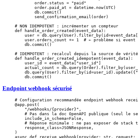
        order.status 
=
 "paid"
        order.paid_at 
=
 datetime.now(
UTC
)
        db.commit()
        send_confirmation_email(order)
# NON IDEMPOTENT : incrémenter un compteur
def
 handle_order_created
(event_data):
    user 
=
 db.query(User).filter_by(
id
=
event_data[
    user.orders_count 
+=
 1
  # ← problème si event 
    db.commit()
# IDEMPOTENT : recalcul depuis la source de vérité
def
 handle_order_created_idempotent
(event_data):
    user_id 
=
 event_data[
"user_id"
]
    actual_count 
=
 db.query(Order).filter_by(
user_
    db.query(User).filter_by(
id
=
user_id).update({
"
    db.commit()
Endpoint webhook sécurisé
# Configuration recommandée endpoint webhook recei
@app.post
(
    "/webhooks/
{provider}
"
,
    # Pas dans la doc OpenAPI publique (seul le se
    include_in_schema
=
False
,
    # Réponse minimale : ne pas exposer de stack t
    response_class
=
JSONResponse,
)
async
 def
 receive_webhook
(provider: 
str
, request: 