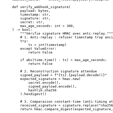
def
 verify_webhook_signature
(
    payload: 
bytes
,
    timestamp: 
str
,
    signature: 
str
,
    secret: 
str
,
    max_age_seconds: 
int
 =
 300
,
) -> 
bool
:
    """Vérifie signature HMAC avec anti-replay."""
    # 1. Anti-replay : refuser timestamp trop anci
    try
:
        ts 
=
 int
(timestamp)
    except
 ValueError
:
        return
 False
    if
 abs
(time.time() 
-
 ts) 
>
 max_age_seconds:
        return
 False
    # 2. Reconstruction signature attendue
    signed_payload 
=
 f
"
{
ts
}
.
{
payload.decode()
}
"
    expected_signature 
=
 hmac.new(
        secret.encode(),
        signed_payload.encode(),
        hashlib.sha256
    ).hexdigest()
    # 3. Comparaison constant-time (anti-timing at
    received_signature 
=
 signature.replace(
"sha256
    return
 hmac.compare_digest(expected_signature,