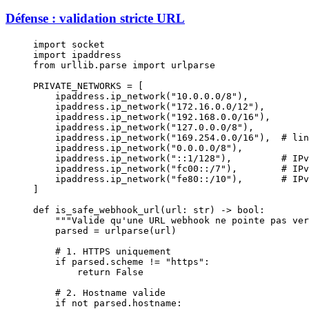
Défense : validation stricte URL
import
 socket
import
 ipaddress
from
 urllib.parse 
import
 urlparse
PRIVATE_NETWORKS
 =
 [
    ipaddress.ip_network(
"10.0.0.0/8"
),
    ipaddress.ip_network(
"172.16.0.0/12"
),
    ipaddress.ip_network(
"192.168.0.0/16"
),
    ipaddress.ip_network(
"127.0.0.0/8"
),
    ipaddress.ip_network(
"169.254.0.0/16"
),  
# lin
    ipaddress.ip_network(
"0.0.0.0/8"
),
    ipaddress.ip_network(
"::1/128"
),         
# IPv
    ipaddress.ip_network(
"fc00::/7"
),        
# IPv
    ipaddress.ip_network(
"fe80::/10"
),       
# IPv
]
def
 is_safe_webhook_url
(url: 
str
) -> 
bool
:
    """Valide qu'une URL webhook ne pointe pas ver
    parsed 
=
 urlparse(url)
    # 1. HTTPS uniquement
    if
 parsed.scheme 
!=
 "https"
:
        return
 False
    # 2. Hostname valide
    if
 not
 parsed.hostname: