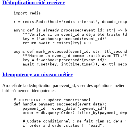
Déduplication côté receiver
import
 redis
r 
=
 redis.Redis(
host
=
"redis.internal"
, 
decode_resp
async
 def
 is_already_processed
(event_id: 
str
) -> 
b
    """Vérifie si un event_id a déjà été traité (d
    key 
=
 f
"webhook:processed:
{
event_id
}
"
    return
 await
 r.exists(key) 
>
 0
async
 def
 mark_processed
(event_id: 
str
, ttl_second
    """Marque un event_id comme traité avec TTL.""
    key 
=
 f
"webhook:processed:
{
event_id
}
"
    await
 r.set(key, 
int
(time.time()), 
ex
=
ttl_seco
Idempotency au niveau métier
Au-delà de la déduplication par event_id, viser des opérations métier
intrinsèquement idempotentes.
# IDEMPOTENT : update conditionnel
def
 handle_payment_succeeded
(event_data):
    payment_id 
=
 event_data[
"payment_id"
]
    order 
=
 db.query(Order).filter_by(
payment_id
=
p
    # Update conditionnel : ne fait rien si déjà '
    if
 order 
and
 order.status 
!=
 "paid"
: