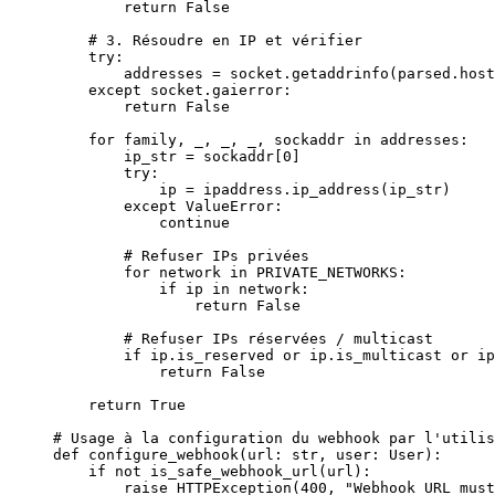
        return
 False
    # 3. Résoudre en IP et vérifier
    try
:
        addresses 
=
 socket.getaddrinfo(parsed.host
    except
 socket.gaierror:
        return
 False
    for
 family, _, _, _, sockaddr 
in
 addresses:
        ip_str 
=
 sockaddr[
0
]
        try
:
            ip 
=
 ipaddress.ip_address(ip_str)
        except
 ValueError
:
            continue
        # Refuser IPs privées
        for
 network 
in
 PRIVATE_NETWORKS
:
            if
 ip 
in
 network:
                return
 False
        # Refuser IPs réservées / multicast
        if
 ip.is_reserved 
or
 ip.is_multicast 
or
 ip
            return
 False
    return
 True
# Usage à la configuration du webhook par l'utilis
def
 configure_webhook
(url: 
str
, user: User):
    if
 not
 is_safe_webhook_url(url):
        raise
 HTTPException(
400
, 
"Webhook URL must