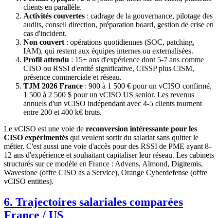
clients en parallèle.
Activités couvertes
: cadrage de la gouvernance, pilotage des
audits, conseil direction, préparation board, gestion de crise en
cas d'incident.
Non couvert
: opérations quotidiennes (SOC, patching,
IAM), qui restent aux équipes internes ou externalisées.
Profil attendu
: 15+ ans d'expérience dont 5-7 ans comme
CISO ou RSSI d'entité significative, CISSP plus CISM,
présence commerciale et réseau.
TJM 2026 France
: 900 à 1 500 € pour un vCISO confirmé,
1 500 à 2 500 $ pour un vCISO US senior. Les revenus
annuels d'un vCISO indépendant avec 4-5 clients tournent
entre 200 et 400 k€ bruts.
Le vCISO est une voie de
reconversion intéressante pour les
CISO expérimentés
qui veulent sortir du salariat sans quitter le
métier. C'est aussi une voie d'accès pour des RSSI de PME ayant 8-
12 ans d'expérience et souhaitant capitaliser leur réseau. Les cabinets
structurés sur ce modèle en France : Advens, Almond, Digitemis,
Wavestone (offre CISO as a Service), Orange Cyberdefense (offre
vCISO entities).
6. Trajectoires salariales comparées
France / US