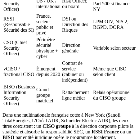
US / UK /
Risk Officer,
Security
Part 500 si finance
international
ou board
Officer)
NY
France,
RSSI
DSI ou
secteur
LPM OIV, NIS 2,
(Responsable
Direction des
public et
RGPD, DORA
Sécurité des SI)
Risques
privé
Périmètre
CSO (Chief
sécurité
Direction
Security
Variable selon secteur
physique +
générale
Officer)
cyber
Contrat de
vCISO /
Émergent
service
Même que CISO
fractional CISO
depuis 2020
(cabinet ou
selon client
indépendant)
BISO (Business
Grand
Information
Rattachement
Relais opérationnel
groupe
Security
ligne métier
du CISO groupe
matriciel
Officer)
Dans une multinationale française cotée à New York (Sanofi,
TotalEnergies, L'Oréal ADR, Schneider Electric ADR), les deux
titres coexistent : un
CISO groupe
à la direction corporate pilote la
stratégie et absorbe la responsabilité SEC, un
RSSI France
ou un
BISO
par entité juridique opère le programme localement.