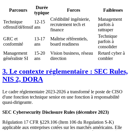
Durée
Parcours
Forces
Faiblesses
typique
Crédibilité ingénierie,
Management
Technique
12-15
recrutement tech et
parfois à
offensif/défensif
ans
finance
rattraper
Technique
GRC et
13-17
Maîtrise référentiels,
parfois à
conformité
ans
board readiness
consolider
Management
15-20
Vision business, réseau
Retard cyber à
généraliste SI
ans
direction
combler
3. Le contexte réglementaire : SEC Rules,
NIS 2, DORA
Le cadre réglementaire 2023-2026 a transformé le poste de CISO
d'une fonction technique senior en une fonction à responsabilité
quasi-dirigeante.
SEC Cybersecurity Disclosure Rules (décembre 2023)
Régulation 17 CFR §229.106 (Item 106 du Regulation S-K)
applicable aux entreprises cotées sur les marchés américains. Elle