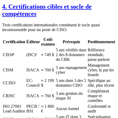
4. Certifications cibles et socle de
compétences
Trois certifications internationales constituent le socle quasi
incontournable pour un poste de CISO.
Coût
Certification
Éditeur
Prérequis
Positionnement
examen
5 ans vérifiés dans
Référence
CISSP
(ISC)²
≈ 749 $
2 des 8 domaines
mondiale,
du CBK
passe-partout
Management
5 ans management
CISM
ISACA
≈ 760 $
cyber, lu par les
cyber
boards
EC-
≈ 2 199
5 ans dans 3 des 5
Spécifique au
CCISO
Council
$
domaines CISO
rôle, plus récent
Complément
3 ans gestion du
CRISC
ISACA
≈ 760 $
risque et
risque SI
contrôles
ISO 27001
PECB /
≈ 1 800
Conformité et
Aucun formel
Lead Auditor
BSI
€
audit
5 ans IT dont 3
Spécialisation