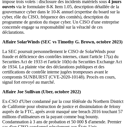
impose trois volets : disclosure des incidents matériels sous
4 jours
ouvrés
via le formulaire 8-K Item 1.05, description détaillée de la
gouvernance cyber dans le 10-K annuel (expertise du board sur la
cyber, rôle du CISO, fréquence des comités), description du
programme de gestion du risque cyber. Un CISO d'une entreprise
concernée engage sa responsabilité sur la véracité de ces
déclarations.
Affaire SolarWinds (SEC vs Timothy G. Brown, octobre 2023)
La SEC poursuit personnellement le CISO de SolarWinds pour
fraude et déficience des contrôles internes, citant l'article 17(a) du
Securities Act de 1933 et l'article 10(b) du Securities Exchange Act
de 1934. La plainte vise des déclarations publiques et des
certifications de contrôle interne jugées trompeuses avant le
compromis SUNBURST (CVE-2020-10148). Procès en cours,
signal fort envoyé au marché.
Affaire Joe Sullivan (Uber, octobre 2022)
Ex-CSO d'Uber condamné par la cour fédérale du Northern District
de Californie pour obstruction de justice et dissimulation de felony
auprès de la FTC, après avoir masqué une breach 2016 touchant 57
millions d'utilisateurs en la payant comme bug bounty.
Condamnation à 3 ans de probation et 50 000 $ d'amende. Premier
cas d'un CISO condamné pénalement aux États-Unis.