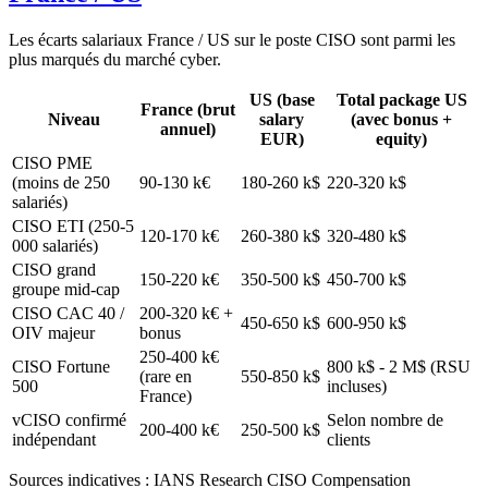
Les écarts salariaux France / US sur le poste CISO sont parmi les
plus marqués du marché cyber.
US (base
Total package US
France (brut
Niveau
salary
(avec bonus +
annuel)
EUR)
equity)
CISO PME
(moins de 250
90-130 k€
180-260 k$
220-320 k$
salariés)
CISO ETI (250-5
120-170 k€
260-380 k$
320-480 k$
000 salariés)
CISO grand
150-220 k€
350-500 k$
450-700 k$
groupe mid-cap
CISO CAC 40 /
200-320 k€ +
450-650 k$
600-950 k$
OIV majeur
bonus
250-400 k€
CISO Fortune
800 k$ - 2 M$ (RSU
(rare en
550-850 k$
500
incluses)
France)
vCISO confirmé
Selon nombre de
200-400 k€
250-500 k$
indépendant
clients
Sources indicatives : IANS Research CISO Compensation