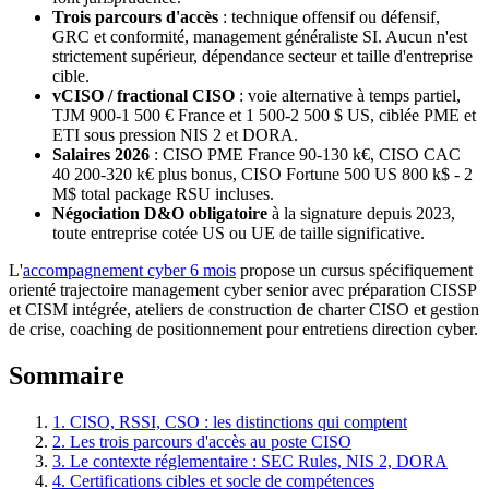
Trois parcours d'accès
: technique offensif ou défensif,
GRC et conformité, management généraliste SI. Aucun n'est
strictement supérieur, dépendance secteur et taille d'entreprise
cible.
vCISO / fractional CISO
: voie alternative à temps partiel,
TJM 900-1 500 € France et 1 500-2 500 $ US, ciblée PME et
ETI sous pression NIS 2 et DORA.
Salaires 2026
: CISO PME France 90-130 k€, CISO CAC
40 200-320 k€ plus bonus, CISO Fortune 500 US 800 k$ - 2
M$ total package RSU incluses.
Négociation D&O obligatoire
à la signature depuis 2023,
toute entreprise cotée US ou UE de taille significative.
L'
accompagnement cyber 6 mois
propose un cursus spécifiquement
orienté trajectoire management cyber senior avec préparation CISSP
et CISM intégrée, ateliers de construction de charter CISO et gestion
de crise, coaching de positionnement pour entretiens direction cyber.
Sommaire
1. CISO, RSSI, CSO : les distinctions qui comptent
2. Les trois parcours d'accès au poste CISO
3. Le contexte réglementaire : SEC Rules, NIS 2, DORA
4. Certifications cibles et socle de compétences