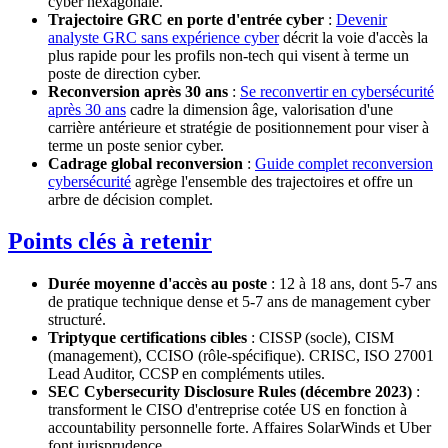
cyber hexagonale.
Trajectoire GRC en porte d'entrée cyber
:
Devenir
analyste GRC sans expérience cyber
décrit la voie d'accès la
plus rapide pour les profils non-tech qui visent à terme un
poste de direction cyber.
Reconversion après 30 ans
:
Se reconvertir en cybersécurité
après 30 ans
cadre la dimension âge, valorisation d'une
carrière antérieure et stratégie de positionnement pour viser à
terme un poste senior cyber.
Cadrage global reconversion
:
Guide complet reconversion
cybersécurité
agrège l'ensemble des trajectoires et offre un
arbre de décision complet.
Points clés à retenir
Durée moyenne d'accès au poste
: 12 à 18 ans, dont 5-7 ans
de pratique technique dense et 5-7 ans de management cyber
structuré.
Triptyque certifications cibles
: CISSP (socle), CISM
(management), CCISO (rôle-spécifique). CRISC, ISO 27001
Lead Auditor, CCSP en compléments utiles.
SEC Cybersecurity Disclosure Rules (décembre 2023)
:
transforment le CISO d'entreprise cotée US en fonction à
accountability personnelle forte. Affaires SolarWinds et Uber
font jurisprudence.