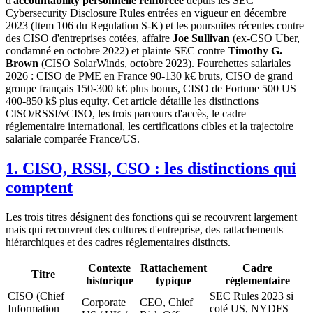
d'
accountability personnelle renforcée
depuis les SEC
Cybersecurity Disclosure Rules entrées en vigueur en décembre
2023 (Item 106 du Regulation S-K) et les poursuites récentes contre
des CISO d'entreprises cotées, affaire
Joe Sullivan
(ex-CSO Uber,
condamné en octobre 2022) et plainte SEC contre
Timothy G.
Brown
(CISO SolarWinds, octobre 2023). Fourchettes salariales
2026 : CISO de PME en France 90-130 k€ bruts, CISO de grand
groupe français 150-300 k€ plus bonus, CISO de Fortune 500 US
400-850 k$ plus equity. Cet article détaille les distinctions
CISO/RSSI/vCISO, les trois parcours d'accès, le cadre
réglementaire international, les certifications cibles et la trajectoire
salariale comparée France/US.
1. CISO, RSSI, CSO : les distinctions qui
comptent
Les trois titres désignent des fonctions qui se recouvrent largement
mais qui recouvrent des cultures d'entreprise, des rattachements
hiérarchiques et des cadres réglementaires distincts.
Contexte
Rattachement
Cadre
Titre
historique
typique
réglementaire
CISO (Chief
SEC Rules 2023 si
Corporate
CEO, Chief
Information
coté US, NYDFS