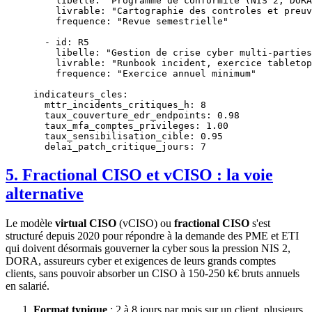
    libelle
: 
"Programme de conformite (NIS 2, DORA
    livrable
: 
"Cartographie des controles et preuv
    frequence
: 
"Revue semestrielle"
  - 
id
: 
R5
    libelle
: 
"Gestion de crise cyber multi-parties
    livrable
: 
"Runbook incident, exercice tabletop
    frequence
: 
"Exercice annuel minimum"
indicateurs_cles
:
  mttr_incidents_critiques_h
: 
8
  taux_couverture_edr_endpoints
: 
0.98
  taux_mfa_comptes_privileges
: 
1.00
  taux_sensibilisation_cible
: 
0.95
  delai_patch_critique_jours
: 
7
5. Fractional CISO et vCISO : la voie
alternative
Le modèle
virtual CISO
(vCISO) ou
fractional CISO
s'est
structuré depuis 2020 pour répondre à la demande des PME et ETI
qui doivent désormais gouverner la cyber sous la pression NIS 2,
DORA, assureurs cyber et exigences de leurs grands comptes
clients, sans pouvoir absorber un CISO à 150-250 k€ bruts annuels
en salarié.
Format typique
: 2 à 8 jours par mois sur un client, plusieurs