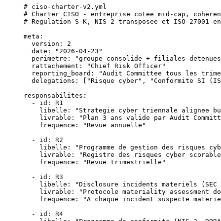
# ciso-charter-v2.yml
# Charter CISO - entreprise cotee mid-cap, coheren
# Regulation S-K, NIS 2 transposee et ISO 27001 en
meta
:
  version
: 
2
  date
: 
"2026-04-23"
  perimetre
: 
"groupe consolide + filiales detenues
  rattachement
: 
"Chief Risk Officer"
  reporting_board
: 
"Audit Committee tous les trime
  delegations
: [
"Risque cyber"
, 
"Conformite SI (IS
responsabilites
:
  - 
id
: 
R1
    libelle
: 
"Strategie cyber triennale alignee bu
    livrable
: 
"Plan 3 ans valide par Audit Committ
    frequence
: 
"Revue annuelle"
  - 
id
: 
R2
    libelle
: 
"Programme de gestion des risques cyb
    livrable
: 
"Registre des risques cyber scorable
    frequence
: 
"Revue trimestrielle"
  - 
id
: 
R3
    libelle
: 
"Disclosure incidents materiels (SEC 
    livrable
: 
"Protocole materiality assessment do
    frequence
: 
"A chaque incident suspecte materie
  - 
id
: 
R4