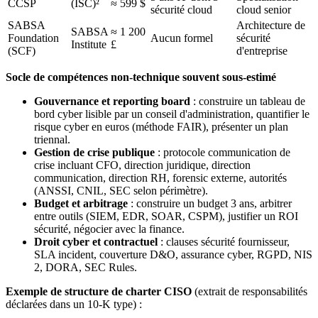
CCSP
(ISC)²
≈ 599 $
sécurité cloud
cloud senior
SABSA
Architecture de
SABSA
≈ 1 200
Foundation
Aucun formel
sécurité
Institute
£
(SCF)
d'entreprise
Socle de compétences non-technique souvent sous-estimé
Gouvernance et reporting board
: construire un tableau de
bord cyber lisible par un conseil d'administration, quantifier le
risque cyber en euros (méthode FAIR), présenter un plan
triennal.
Gestion de crise publique
: protocole communication de
crise incluant CFO, direction juridique, direction
communication, direction RH, forensic externe, autorités
(ANSSI, CNIL, SEC selon périmètre).
Budget et arbitrage
: construire un budget 3 ans, arbitrer
entre outils (SIEM, EDR, SOAR, CSPM), justifier un ROI
sécurité, négocier avec la finance.
Droit cyber et contractuel
: clauses sécurité fournisseur,
SLA incident, couverture D&O, assurance cyber, RGPD, NIS
2, DORA, SEC Rules.
Exemple de structure de charter CISO
(extrait de responsabilités
déclarées dans un 10-K type) :