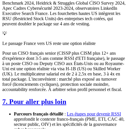
Benchmark 2024, Heidrick & Struggles Global CISO Survey 2024,
Apec Cadres Cybersécurité 2023-2024, observatoires LinkedIn
Executive Search France. Les fourchettes hautes US intègrent les
RSU (Restricted Stock Units) des entreprises tech cotées, qui
peuvent doubler le package sur 4 ans de vesting.
💡
Le passage France vers US reste une option réaliste
Pour un CISO français senior (CISSP plus CISM plus 12+ ans
d'expérience dont 3-5 ans comme RSSI d'ETI française), le passage
à un poste CISO ou Deputy CISO aux États-Unis ou au Royaume-
Uni est une option réaliste via visa H-1B (US) ou Skilled Worker
(UK). Le multiplicateur salarial est de 2 à 2,5x en base, 3 à 4x en
total package. L'inconvénient : marché plus exposé au turnover
forcé (licenciements cycliques), protection sociale moindre,
accountability renforcée. À arbitrer selon profil personnel et fiscal.
7. Pour aller plus loin
Parcours français détaillé
:
Les étapes pour devenir RSSI
approfondit le contexte franco-français (PME, ETI, CAC 40,
secteur public, OIV) et les spécificités de la gouvernance