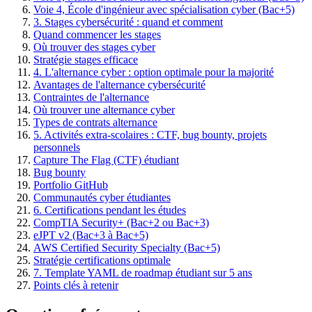
Voie 4, École d'ingénieur avec spécialisation cyber (Bac+5)
3. Stages cybersécurité : quand et comment
Quand commencer les stages
Où trouver des stages cyber
Stratégie stages efficace
4. L'alternance cyber : option optimale pour la majorité
Avantages de l'alternance cybersécurité
Contraintes de l'alternance
Où trouver une alternance cyber
Types de contrats alternance
5. Activités extra-scolaires : CTF, bug bounty, projets
personnels
Capture The Flag (CTF) étudiant
Bug bounty
Portfolio GitHub
Communautés cyber étudiantes
6. Certifications pendant les études
CompTIA Security+ (Bac+2 ou Bac+3)
eJPT v2 (Bac+3 à Bac+5)
AWS Certified Security Specialty (Bac+5)
Stratégie certifications optimale
7. Template YAML de roadmap étudiant sur 5 ans
Points clés à retenir