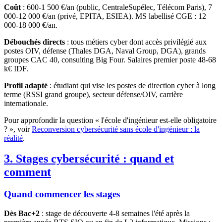
Coût
: 600-1 500 €/an (public, CentraleSupélec, Télécom Paris), 7
000-12 000 €/an (privé, EPITA, ESIEA). MS labellisé CGE : 12
000-18 000 €/an.
Débouchés directs
: tous métiers cyber dont accès privilégié aux
postes OIV, défense (Thales DGA, Naval Group, DGA), grands
groupes CAC 40, consulting Big Four. Salaires premier poste 48-68
k€ IDF.
Profil adapté
: étudiant qui vise les postes de direction cyber à long
terme (RSSI grand groupe), secteur défense/OIV, carrière
internationale.
Pour approfondir la question « l'école d'ingénieur est-elle obligatoire
? », voir
Reconversion cybersécurité sans école d'ingénieur : la
réalité
.
3. Stages cybersécurité : quand et
comment
Quand commencer les stages
Dès Bac+2
: stage de découverte 4-8 semaines l'été après la