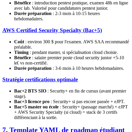
Bénéfice
: introduction pentest pratique, examen 48h en ligne
avec lab. Valorisé pour candidatures pentest junior.
Durée préparation
: 2-3 mois à 10-15 heures
hebdomadaires.
AWS Certified Security Specialty (Bac+5)
Coût
: environ 300 $ pour l'examen. AWS SAA recommandé
préalable.
Timing
: pendant master, si spécialisation cloud choisie.
Bénéfice
: salaire premier poste cloud security junior +5-10
k€ vs non-certifié.
Durée préparation
: 3-6 mois à 10 heures hebdomadaires.
Stratégie certifications optimale
Bac+2 BTS SIO
: Security+ en fin de cursus (avant premier
stage).
Bac+3 licence pro
: Security+ si pas encore passée + eJPT.
Bac+5 master ou école
: Security+ (passage marché) + eJPT
+ AWS Security Specialty (si cloud) = stack de 3 certifs
différenciant à la sortie.
7. Template YAML de roadmap étudiant