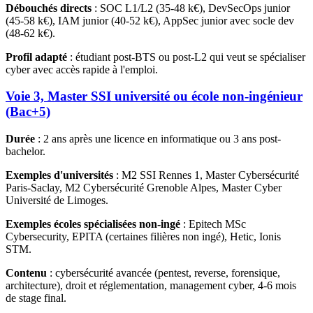
Débouchés directs
: SOC L1/L2 (35-48 k€), DevSecOps junior
(45-58 k€), IAM junior (40-52 k€), AppSec junior avec socle dev
(48-62 k€).
Profil adapté
: étudiant post-BTS ou post-L2 qui veut se spécialiser
cyber avec accès rapide à l'emploi.
Voie 3, Master SSI université ou école non-ingénieur
(Bac+5)
Durée
: 2 ans après une licence en informatique ou 3 ans post-
bachelor.
Exemples d'universités
: M2 SSI Rennes 1, Master Cybersécurité
Paris-Saclay, M2 Cybersécurité Grenoble Alpes, Master Cyber
Université de Limoges.
Exemples écoles spécialisées non-ingé
: Epitech MSc
Cybersecurity, EPITA (certaines filières non ingé), Hetic, Ionis
STM.
Contenu
: cybersécurité avancée (pentest, reverse, forensique,
architecture), droit et réglementation, management cyber, 4-6 mois
de stage final.