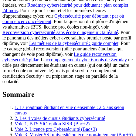
études), voir
Roadmap cybersécurité pour débutant : plan complet
24 mois
. Pour le jour 1 concret et les premières heures
d'apprentissage cyber, voir
Cybersécurité pour débutant : par où
commencer concrètement
. Pour la question du diplôme d'ingénieur
vs alternatives (BTS, licence pro, écoles non-ingé), voir
Reconversion cybersécurité sans école d'ingénieur : la réalité
. Pour
le panorama des métiers cyber avec salaires premier poste par profil
diplôme, voir
Les métiers de la cybersécurité : guide complet
. Pour
le cadrage global reconversion (utile pour anciens étudiants qui
changent de voie post-diplôme), voir
Le guide reconversion
cybersécurité pillar
. L'
accompagnement cyber 6 mois de Zeroday
ne
cible pas directement les étudiants en cursus (qui ont déjà un cadre
formel école ou université), mais peut servir de complément
certification Security+ ou préparation stage en parallèle de la
scolarité.
Sommaire
1. La roadmap étudiant en vue d'ensemble : 2-5 ans selon
cursus
2. Les 4 voies de cursus étudiants cybersécurité
Voie 1, BTS SIO option SISR (Bac+2)
Voie 2, Licence pro Cybersécurité (Bac+3)
Voie 3, Master SSI université ou école non-ingénieur (Bac+5)