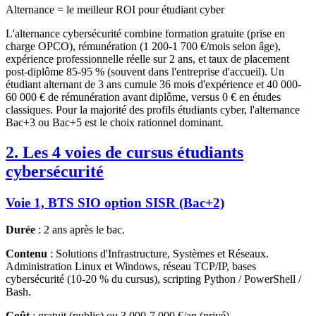
Alternance = le meilleur ROI pour étudiant cyber
L'alternance cybersécurité combine formation gratuite (prise en
charge OPCO), rémunération (1 200-1 700 €/mois selon âge),
expérience professionnelle réelle sur 2 ans, et taux de placement
post-diplôme 85-95 % (souvent dans l'entreprise d'accueil). Un
étudiant alternant de 3 ans cumule 36 mois d'expérience et 40 000-
60 000 € de rémunération avant diplôme, versus 0 € en études
classiques. Pour la majorité des profils étudiants cyber, l'alternance
Bac+3 ou Bac+5 est le choix rationnel dominant.
2. Les 4 voies de cursus étudiants
cybersécurité
Voie 1, BTS SIO option SISR (Bac+2)
Durée
: 2 ans après le bac.
Contenu
: Solutions d'Infrastructure, Systèmes et Réseaux.
Administration Linux et Windows, réseau TCP/IP, bases
cybersécurité (10-20 % du cursus), scripting Python / PowerShell /
Bash.
Coût
: gratuit (public) ou 3 000-7 000 €/an (privé).