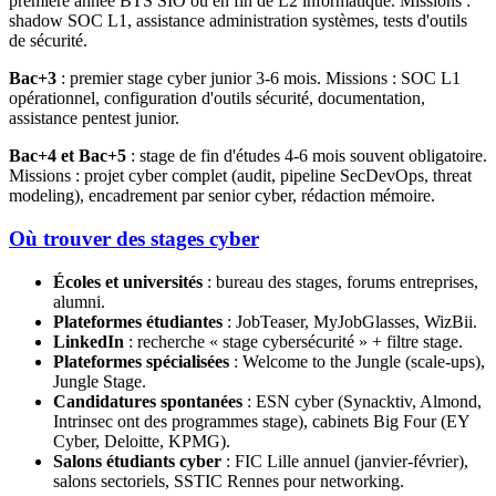
première année BTS SIO ou en fin de L2 informatique. Missions :
shadow SOC L1, assistance administration systèmes, tests d'outils
de sécurité.
Bac+3
: premier stage cyber junior 3-6 mois. Missions : SOC L1
opérationnel, configuration d'outils sécurité, documentation,
assistance pentest junior.
Bac+4 et Bac+5
: stage de fin d'études 4-6 mois souvent obligatoire.
Missions : projet cyber complet (audit, pipeline SecDevOps, threat
modeling), encadrement par senior cyber, rédaction mémoire.
Où trouver des stages cyber
Écoles et universités
: bureau des stages, forums entreprises,
alumni.
Plateformes étudiantes
: JobTeaser, MyJobGlasses, WizBii.
LinkedIn
: recherche « stage cybersécurité » + filtre stage.
Plateformes spécialisées
: Welcome to the Jungle (scale-ups),
Jungle Stage.
Candidatures spontanées
: ESN cyber (Synacktiv, Almond,
Intrinsec ont des programmes stage), cabinets Big Four (EY
Cyber, Deloitte, KPMG).
Salons étudiants cyber
: FIC Lille annuel (janvier-février),
salons sectoriels, SSTIC Rennes pour networking.