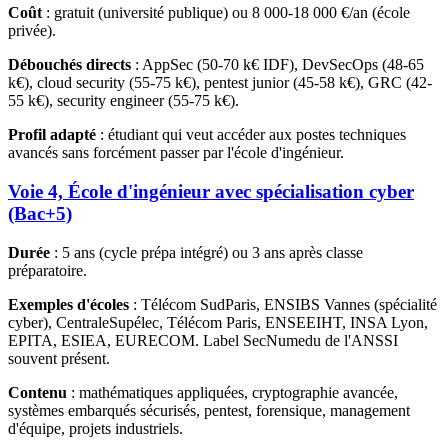
Coût
: gratuit (université publique) ou 8 000-18 000 €/an (école
privée).
Débouchés directs
: AppSec (50-70 k€ IDF), DevSecOps (48-65
k€), cloud security (55-75 k€), pentest junior (45-58 k€), GRC (42-
55 k€), security engineer (55-75 k€).
Profil adapté
: étudiant qui veut accéder aux postes techniques
avancés sans forcément passer par l'école d'ingénieur.
Voie 4, École d'ingénieur avec spécialisation cyber
(Bac+5)
Durée
: 5 ans (cycle prépa intégré) ou 3 ans après classe
préparatoire.
Exemples d'écoles
: Télécom SudParis, ENSIBS Vannes (spécialité
cyber), CentraleSupélec, Télécom Paris, ENSEEIHT, INSA Lyon,
EPITA, ESIEA, EURECOM. Label SecNumedu de l'ANSSI
souvent présent.
Contenu
: mathématiques appliquées, cryptographie avancée,
systèmes embarqués sécurisés, pentest, forensique, management
d'équipe, projets industriels.