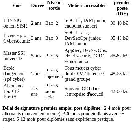
Niveau
premier
Voie
Durée
Métiers accessibles
sortie
poste
(IDF)
BTS SIO
SOC L1, IAM junior,
2 ans
Bac+2
30-40 k€
option SISR
endpoint support
SOC L1/L2,
Licence pro
3 ans
Bac+3
DevSecOps junior,
35-48 k€
Cybersécurité
IAM junior
AppSec, DevSecOps,
Master SSI
5 ans
Bac+5
cloud security, GRC
45-62 k€
université
senior junior
École
Tous métiers cyber
Bac+5
d'ingénieur
5 ans
dont OIV / défense /
48-68 k€
ingénieur
(spé cyber)
grand groupe
Alternance
Bac+5
2-3
Souvent CDI dans
Bac+3 à
selon
42-60 k€
ans
l'entreprise d'accueil
Bac+5
voie
Délai de signature premier emploi post-diplôme
: 2-4 mois pour
alternants (souvent en interne), 3-6 mois pour étudiants avec 2+
stages, 6-12 mois pour diplômés sans expérience pratique.
ℹ️