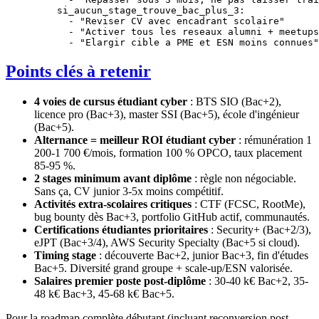
    si_aucun_stage_trouve_bac_plus_3
:
      - 
"Reviser CV avec encadrant scolaire"
      - 
"Activer tous les reseaux alumni + meetups
      - 
"Elargir cible a PME et ESN moins connues"
Points clés à retenir
4 voies de cursus étudiant cyber
: BTS SIO (Bac+2),
licence pro (Bac+3), master SSI (Bac+5), école d'ingénieur
(Bac+5).
Alternance = meilleur ROI étudiant cyber
: rémunération 1
200-1 700 €/mois, formation 100 % OPCO, taux placement
85-95 %.
2 stages minimum avant diplôme
: règle non négociable.
Sans ça, CV junior 3-5x moins compétitif.
Activités extra-scolaires critiques
: CTF (FCSC, RootMe),
bug bounty dès Bac+3, portfolio GitHub actif, communautés.
Certifications étudiantes prioritaires
: Security+ (Bac+2/3),
eJPT (Bac+3/4), AWS Security Specialty (Bac+5 si cloud).
Timing stage
: découverte Bac+2, junior Bac+3, fin d'études
Bac+5. Diversité grand groupe + scale-up/ESN valorisée.
Salaires premier poste post-diplôme
: 30-40 k€ Bac+2, 35-
48 k€ Bac+3, 45-68 k€ Bac+5.
Pour la roadmap complète débutant (incluant reconversion post-