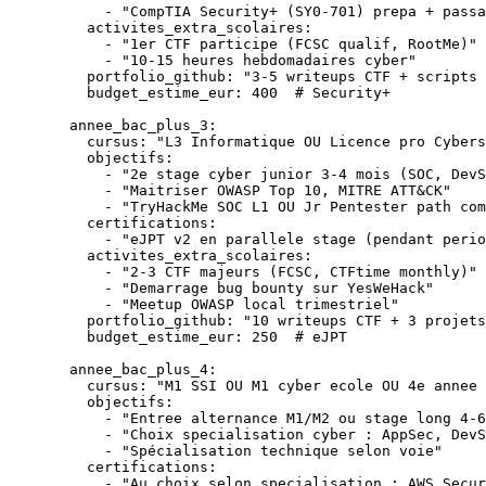
      - 
"CompTIA Security+ (SY0-701) prepa + passa
    activites_extra_scolaires
:
      - 
"1er CTF participe (FCSC qualif, RootMe)"
      - 
"10-15 heures hebdomadaires cyber"
    portfolio_github
: 
"3-5 writeups CTF + scripts 
    budget_estime_eur
: 
400
  # Security+
  annee_bac_plus_3
:
    cursus
: 
"L3 Informatique OU Licence pro Cybers
    objectifs
:
      - 
"2e stage cyber junior 3-4 mois (SOC, DevS
      - 
"Maitriser OWASP Top 10, MITRE ATT&CK"
      - 
"TryHackMe SOC L1 OU Jr Pentester path com
    certifications
:
      - 
"eJPT v2 en parallele stage (pendant perio
    activites_extra_scolaires
:
      - 
"2-3 CTF majeurs (FCSC, CTFtime monthly)"
      - 
"Demarrage bug bounty sur YesWeHack"
      - 
"Meetup OWASP local trimestriel"
    portfolio_github
: 
"10 writeups CTF + 3 projets
    budget_estime_eur
: 
250
  # eJPT
  annee_bac_plus_4
:
    cursus
: 
"M1 SSI OU M1 cyber ecole OU 4e annee 
    objectifs
:
      - 
"Entree alternance M1/M2 ou stage long 4-6
      - 
"Choix specialisation cyber : AppSec, DevS
      - 
"Spécialisation technique selon voie"
    certifications
:
      - 
"Au choix selon specialisation : AWS Secur