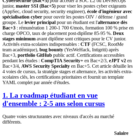
Cybersécurité (Bac+3)
pour accéder à SOC L2 ou DevSecOps
junior,
master SSI (Bac+5)
pour viser les postes cyber exigeants
(AppSec, cloud security, security engineer),
école d'ingénieur avec
spécialisation cyber
pour ouvrir les postes OIV / défense / grand
groupe. Le
levier principal
pour un étudiant est l'
alternance dès
Bac+3
: rémunération 1 200-1 700 €/mois, formation 100 % prise en
charge OPCO, taux de placement post-diplôme 85-95 %.
Deux
stages minimum
avant diplôme sont critiques pour le CV junior.
Activités extra-scolaires indispensables :
CTF
(FCSC, RootMe
team académique),
bug bounty
(YesWeHack, Intigriti) après
Bac+3,
portfolio GitHub
public actif. Certifications accessibles
pendant les études :
CompTIA Security+
en Bac+2/3,
eJPT v2
en
Bac+3/4,
AWS Security Specialty
en Bac+5. Cet article détaille les
4 voies de cursus, la stratégie stages et alternance, les activités extra-
scolaires clés, les certifications prioritaires et fournit un template
YAML complet par année d'études.
1. La roadmap étudiant en vue
d'ensemble : 2-5 ans selon cursus
Quatre voies structurantes avec niveaux d'accès au marché
différents.
Salaire