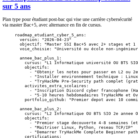
sur 5 ans
Plan type pour étudiant post-bac qui vise une carrière cybersécurité
via master Bac+5, avec alternance en fin de cursus.
roadmap_etudiant_cyber_5_ans
:
  version
: 
"2026-04-23"
  objectif
: 
"Master SSI Bac+5 avec 2+ stages et 1 
  voie_choisie
: 
"Université ou école non-ingénieur
  annee_bac_plus_1
:
    cursus
: 
"L1 Informatique université OU BTS SIO
    objectifs
:
      - 
"Obtenir les notes pour passer en L2 ou 2e
      - 
"Installer environnement technique : Linux
      - 
"TryHackMe Pre-Security path complet (grat
    activites_extra_scolaires
:
      - 
"Inscription Discord cyber francophone (Ha
      - 
"5-10 heures hebdomadaires TryHackMe et Ov
    portfolio_github
: 
"Premier depot avec 10 commi
  annee_bac_plus_2
:
    cursus
: 
"L2 Informatique OU BTS SIO 2e annee O
    objectifs
:
      - 
"Premier stage decouverte 4-8 semaines (et
      - 
"Maitriser Linux, Python, reseau TCP/IP"
      - 
"Demarrer TryHackMe Complete Beginner path
    certifications
: