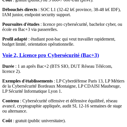
Débouchés directs
: SOC L1 (32-42 k€ province, 38-48 k€ IDF),
IAM junior, endpoint security support.
Poursuites d'études
: licence pro cybersécurité, bachelor cyber, ou
école en Bac+3 via passerelles.
Profil adapté
: étudiant post-bac qui veut travailler rapidement,
budget limité, orientation opérationnelle.
Voie 2, Licence pro Cybersécurité (Bac+3)
Durée
: 1 an après Bac+2 (BTS SIO, DUT Réseau Télécom,
licence 2).
Exemples d'établissements
: LP Cyberdéfense Paris 13, LP Métiers
de la Cybersécurité Bordeaux Montaigne, LP CDAISI Maubeuge,
LP Sécurité Informatique Lyon 1.
Contenu
: Cybersécurité offensive et défensive équilibré, réseau
avancé, cryptographie appliquée, audit SI, 12-16 semaines de stage
ou alternance.
Coût
: gratuit (public universitaire).