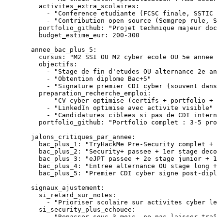
    activites_extra_scolaires
:
      - 
"Conference etudiante (FCSC finale, SSTIC 
      - 
"Contribution open source (Semgrep rule, S
    portfolio_github
: 
"Projet technique majeur do
    budget_estime_eur
: 
200-300
  annee_bac_plus_5
:
    cursus
: 
"M2 SSI OU M2 cyber ecole OU 5e annee 
    objectifs
:
      - 
"Stage de fin d'etudes OU alternance 2e an
      - 
"Obtention diplome Bac+5"
      - 
"Signature premier CDI cyber (souvent dans
    preparation_recherche_emploi
:
      - 
"CV cyber optimise (certifs + portfolio + 
      - 
"LinkedIn optimise avec activite visible"
      - 
"Candidatures ciblees si pas de CDI intern
    portfolio_github
: 
"Portfolio complet : 3-5 pr
  jalons_critiques_par_annee
:
    bac_plus_1
: 
"TryHackMe Pre-Security complet + 
    bac_plus_2
: 
"Security+ passee + 1er stage deco
    bac_plus_3
: 
"eJPT passee + 2e stage junior + 1
    bac_plus_4
: 
"Entree alternance OU stage long +
    bac_plus_5
: 
"Premier CDI cyber signe post-dipl
  signaux_ajustement
:
    si_retard_sur_notes
:
      - 
"Prioriser scolaire sur activites cyber le
    si_security_plus_echouee
:
      - 
"Repasser sous 3 mois, ne pas laisser traî