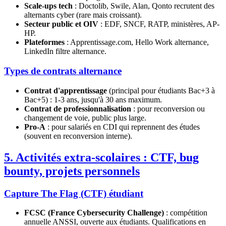
Scale-ups tech
: Doctolib, Swile, Alan, Qonto recrutent des
alternants cyber (rare mais croissant).
Secteur public et OIV
: EDF, SNCF, RATP, ministères, AP-
HP.
Plateformes
: Apprentissage.com, Hello Work alternance,
LinkedIn filtre alternance.
Types de contrats alternance
Contrat d'apprentissage
(principal pour étudiants Bac+3 à
Bac+5) : 1-3 ans, jusqu'à 30 ans maximum.
Contrat de professionnalisation
: pour reconversion ou
changement de voie, public plus large.
Pro-A
: pour salariés en CDI qui reprennent des études
(souvent en reconversion interne).
5. Activités extra-scolaires : CTF, bug
bounty, projets personnels
Capture The Flag (CTF) étudiant
FCSC (France Cybersecurity Challenge)
: compétition
annuelle ANSSI, ouverte aux étudiants. Qualifications en