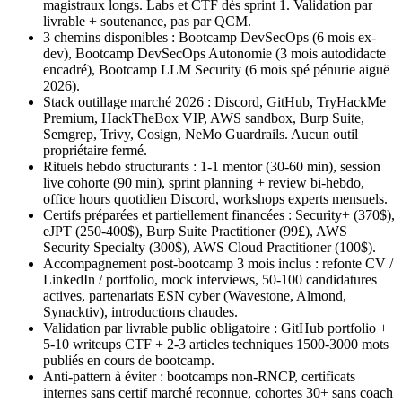
magistraux longs. Labs et CTF dès sprint 1. Validation par
livrable + soutenance, pas par QCM.
3 chemins disponibles : Bootcamp DevSecOps (6 mois ex-
dev), Bootcamp DevSecOps Autonomie (3 mois autodidacte
encadré), Bootcamp LLM Security (6 mois spé pénurie aiguë
2026).
Stack outillage marché 2026 : Discord, GitHub, TryHackMe
Premium, HackTheBox VIP, AWS sandbox, Burp Suite,
Semgrep, Trivy, Cosign, NeMo Guardrails. Aucun outil
propriétaire fermé.
Rituels hebdo structurants : 1-1 mentor (30-60 min), session
live cohorte (90 min), sprint planning + review bi-hebdo,
office hours quotidien Discord, workshops experts mensuels.
Certifs préparées et partiellement financées : Security+ (370$),
eJPT (250-400$), Burp Suite Practitioner (99£), AWS
Security Specialty (300$), AWS Cloud Practitioner (100$).
Accompagnement post-bootcamp 3 mois inclus : refonte CV /
LinkedIn / portfolio, mock interviews, 50-100 candidatures
actives, partenariats ESN cyber (Wavestone, Almond,
Synacktiv), introductions chaudes.
Validation par livrable public obligatoire : GitHub portfolio +
5-10 writeups CTF + 2-3 articles techniques 1500-3000 mots
publiés en cours de bootcamp.
Anti-pattern à éviter : bootcamps non-RNCP, certificats
internes sans certif marché reconnue, cohortes 30+ sans coach