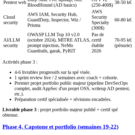
Pentest web
38-50 k€
BloodHound (AD basics)
(250-400$)
AWS
AWS IAM, Security Hub,
Cloud
Security
GuardDuty, Inspector, Wiz /
60-80 k€
security
Specialty
Prisma
(300$)
OWASP LLM Top 10 v2.0
Pas de
AI/LLM
(octobre 2024), MITRE ATLAS,
certif
70-95 k€
security
prompt injection, NeMo
établie
(pénurie)
Guardrails, garak, PyRIT
2026
Activités phase 3 :
4-6 livrables progressifs sur la spé visée.
1 sprint review live / 2 semaines avec coach + cohorte.
Premier projet portfolio public majeur (pipeline DevSecOps
complet, audit AppSec d'un projet OSS, writeup AD pentest,
etc.).
Préparation certif spécialisée + révisions encadrées.
Livrable phase 3
: projet portfolio majeur publié + certif spé
obtenue.
Phase 4, Capstone et portfolio (semaines 19-22)