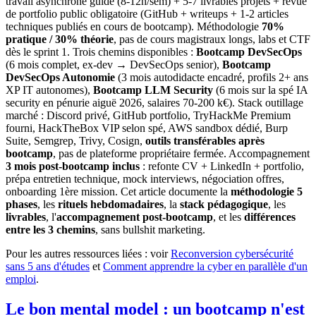
travail asynchrone guidé (8-12h/sem) + 5-7 livrables projets + revue
de portfolio public obligatoire (GitHub + writeups + 1-2 articles
techniques publiés en cours de bootcamp). Méthodologie
70%
pratique / 30% théorie
, pas de cours magistraux longs, labs et CTF
dès le sprint 1. Trois chemins disponibles :
Bootcamp DevSecOps
(6 mois complet, ex-dev → DevSecOps senior),
Bootcamp
DevSecOps Autonomie
(3 mois autodidacte encadré, profils 2+ ans
XP IT autonomes),
Bootcamp LLM Security
(6 mois sur la spé IA
security en pénurie aiguë 2026, salaires 70-200 k€). Stack outillage
marché : Discord privé, GitHub portfolio, TryHackMe Premium
fourni, HackTheBox VIP selon spé, AWS sandbox dédié, Burp
Suite, Semgrep, Trivy, Cosign,
outils transférables après
bootcamp
, pas de plateforme propriétaire fermée. Accompagnement
3 mois post-bootcamp inclus
: refonte CV + LinkedIn + portfolio,
prépa entretien technique, mock interviews, négociation offres,
onboarding 1ère mission. Cet article documente la
méthodologie 5
phases
, les
rituels hebdomadaires
, la
stack pédagogique
, les
livrables
, l'
accompagnement post-bootcamp
, et les
différences
entre les 3 chemins
, sans bullshit marketing.
Pour les autres ressources liées : voir
Reconversion cybersécurité
sans 5 ans d'études
et
Comment apprendre la cyber en parallèle d'un
emploi
.
Le bon mental model : un bootcamp n'est