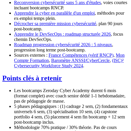
Reconversion cybersécurité sans 5 ans d'études
, voies courtes
incluant bootcamps RNCP.
Apprendre la cyber en parallèle d'un emploi
, méthodes pour
ex-emploi temps plein.
Décrocher sa première mission cybersécurité
, plan 90 jours
post-bootcamp.
Apprendre le DevSecOps : roadmap structurée 2026
, focus
chemin DevSecOps.
Roadmap progression cybersécurité 2026 : 5 niveaux
,
progression long terme post-bootcamp.
Sources externes :
France Compétences (vérif RNCP)
,
Mon
Compte Formation
,
Baromètre ANSSI/CyberCercle
,
(ISC)²
Cybersecurity Workforce Study 2024
.
Points clés à retenir
Les bootcamps Zeroday Cyber Academy durent 6 mois
(format complet) avec coach senior dédié 1-1 hebdomadaire,
pas de pédagogie de masse.
5 phases pédagogiques : (1) cadrage 2 sem, (2) fondamentaux
universels 6 sem, (3) spécialisation 10 sem, (4) capstone
portfolio 4 sem, (5) placement 4 sem fin bootcamp + 12 sem
post-bootcamp inclus.
Méthodologie 70% pratique / 30% théorie. Pas de cours