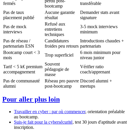
perdu post-
fermés
transférable
bootcamp
Pas de taux
Aucune garantie
Demander stats avant
placement publié
résultat
signature
Refusé aux
Pas de mock
3-5 mock interviews
entretiens
interviews
minimum
techniques
Pas de réseau /
Candidatures
Introductions chaudes +
partenariats ESN
froides peu retours
partenariats
Bootcamp court < 3
6 mois minimum pour
Trop superficiel
mois
niveau junior
Souvent
Tarif < 5 k€ premium
Vérifier ratio
pédagogie de
accompagnement
coach/apprenant
masse
Pas de communauté
Réseau pro pauvre
Discord alumni +
alumni
post-bootcamp
meetups
Pour aller plus loin
Travailler en cyber : par où commencer
, orientation préalable
au bootcamp.
Suis-je fait pour la cybersécurité
, test 30 jours d'aptitude avant
inscription.