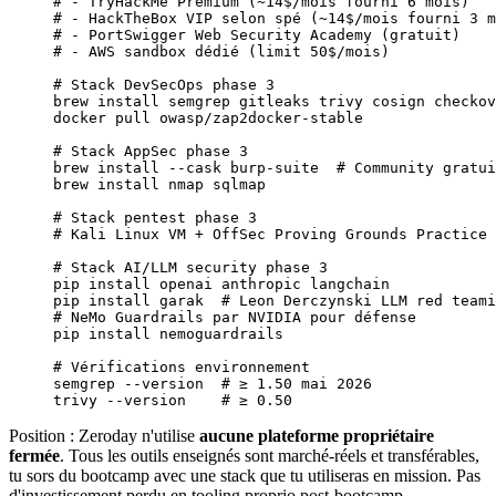
# - TryHackMe Premium (~14$/mois fourni 6 mois)
# - HackTheBox VIP selon spé (~14$/mois fourni 3 m
# - PortSwigger Web Security Academy (gratuit)
# - AWS sandbox dédié (limit 50$/mois)
# Stack DevSecOps phase 3
brew
 install
 semgrep
 gitleaks
 trivy
 cosign
 checkov
docker
 pull
 owasp/zap2docker-stable
# Stack AppSec phase 3
brew
 install
 --cask
 burp-suite
  # Community gratui
brew
 install
 nmap
 sqlmap
# Stack pentest phase 3
# Kali Linux VM + OffSec Proving Grounds Practice 
# Stack AI/LLM security phase 3
pip
 install
 openai
 anthropic
 langchain
pip
 install
 garak
  # Leon Derczynski LLM red teami
# NeMo Guardrails par NVIDIA pour défense
pip
 install
 nemoguardrails
# Vérifications environnement
semgrep
 --version
  # ≥ 1.50 mai 2026
trivy
 --version
    # ≥ 0.50
Position : Zeroday n'utilise
aucune plateforme propriétaire
fermée
. Tous les outils enseignés sont marché-réels et transférables,
tu sors du bootcamp avec une stack que tu utiliseras en mission. Pas
d'investissement perdu en tooling proprio post-bootcamp.