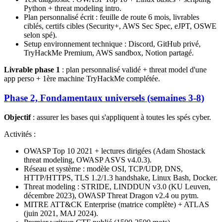
Python + threat modeling intro.
Plan personnalisé écrit : feuille de route 6 mois, livrables
ciblés, certifs cibles (Security+, AWS Sec Spec, eJPT, OSWE
selon spé).
Setup environnement technique : Discord, GitHub privé,
TryHackMe Premium, AWS sandbox, Notion partagé.
Livrable phase 1
: plan personnalisé validé + threat model d'une
app perso + 1ère machine TryHackMe complétée.
Phase 2, Fondamentaux universels (semaines 3-8)
Objectif
: assurer les bases qui s'appliquent à toutes les spés cyber.
Activités :
OWASP Top 10 2021 + lectures dirigées (Adam Shostack
threat modeling, OWASP ASVS v4.0.3).
Réseau et système : modèle OSI, TCP/UDP, DNS,
HTTP/HTTPS, TLS 1.2/1.3 handshake, Linux Bash, Docker.
Threat modeling : STRIDE, LINDDUN v3.0 (KU Leuven,
décembre 2023), OWASP Threat Dragon v2.4 ou pytm.
MITRE ATT&CK Enterprise (matrice complète) + ATLAS
(juin 2021, MAJ 2024).