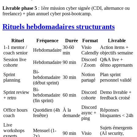
Livrable phase 5
: 1ère mission cyber signée (CDI, alternance ou
freelance) + plan annuel cyber post-bootcamp.
Rituels hebdomadaires structurants
Rituel
Fréquence
Durée
Format
Livrable
1-1 mentor /
30-60
Visio
Action items +
Hebdomadaire
coach senior
min
Calendly
objectifs semaine
Session live
Discord
Q&A live +
Hebdomadaire
90 min
cohorte
/ Zoom
démo apprenants
Bi-
Sprint
Notion
Plan sprint
hebdomadaire
30 min
planning
partagé
personnel validé
(début sprint)
Bi-
Sprint review
Discord
Demo livrable +
hebdomadaire
60 min
+ retro
cohorte
feedback croisé
(fin sprint)
Discord
Office hours
Quotidien (4h
À la
Réponses
async +
coach
fenêtre)
demande
bloquantes < 24h
ping
Live
Sujets émergents
workshops
Mensuel (1-
90 min
Visio
(AI security,
experts
2x)