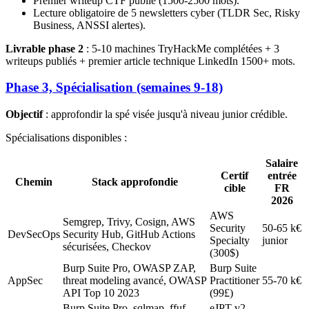
Premier writeup CTF publié (1500-2500 mots).
Lecture obligatoire de 5 newsletters cyber (TLDR Sec, Risky
Business, ANSSI alertes).
Livrable phase 2
: 5-10 machines TryHackMe complétées + 3
writeups publiés + premier article technique LinkedIn 1500+ mots.
Phase 3, Spécialisation (semaines 9-18)
Objectif
: approfondir la spé visée jusqu'à niveau junior crédible.
Spécialisations disponibles :
Salaire
Certif
entrée
Chemin
Stack approfondie
cible
FR
2026
AWS
Semgrep, Trivy, Cosign, AWS
Security
50-65 k€
DevSecOps
Security Hub, GitHub Actions
Specialty
junior
sécurisées, Checkov
(300$)
Burp Suite Pro, OWASP ZAP,
Burp Suite
AppSec
threat modeling avancé, OWASP
Practitioner
55-70 k€
API Top 10 2023
(99£)
Burp Suite Pro, sqlmap, ffuf,
eJPT v2