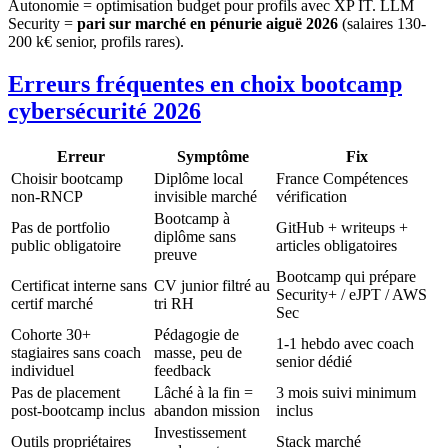
Autonomie = optimisation budget pour profils avec XP IT. LLM
Security =
pari sur marché en pénurie aiguë 2026
(salaires 130-
200 k€ senior, profils rares).
Erreurs fréquentes en choix bootcamp
cybersécurité 2026
Erreur
Symptôme
Fix
Choisir bootcamp
Diplôme local
France Compétences
non-RNCP
invisible marché
vérification
Bootcamp à
Pas de portfolio
GitHub + writeups +
diplôme sans
public obligatoire
articles obligatoires
preuve
Bootcamp qui prépare
Certificat interne sans
CV junior filtré au
Security+ / eJPT / AWS
certif marché
tri RH
Sec
Cohorte 30+
Pédagogie de
1-1 hebdo avec coach
stagiaires sans coach
masse, peu de
senior dédié
individuel
feedback
Pas de placement
Lâché à la fin =
3 mois suivi minimum
post-bootcamp inclus
abandon mission
inclus
Investissement
Outils propriétaires
Stack marché