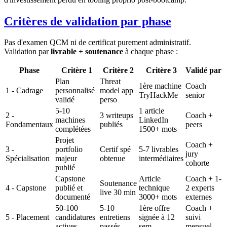
Critères de validation par phase
Pas d'examen QCM ni de certificat purement administratif.
Validation par
livrable + soutenance
à chaque phase :
Phase
Critère 1
Critère 2
Critère 3
Validé par
Plan
Threat
1ère machine
Coach
1 - Cadrage
personnalisé
model app
TryHackMe
senior
validé
perso
5-10
1 article
2 -
3 writeups
Coach +
machines
LinkedIn
Fondamentaux
publiés
peers
complétées
1500+ mots
Projet
Coach +
3 -
portfolio
Certif spé
5-7 livrables
jury
Spécialisation
majeur
obtenue
intermédiaires
cohorte
publié
Capstone
Article
Coach + 1-
Soutenance
4 - Capstone
publié et
technique
2 experts
live 30 min
documenté
3000+ mots
externes
50-100
5-10
1ère offre
Coach +
5 - Placement
candidatures
entretiens
signée à 12
suivi
actives
passés
sem
mensuel