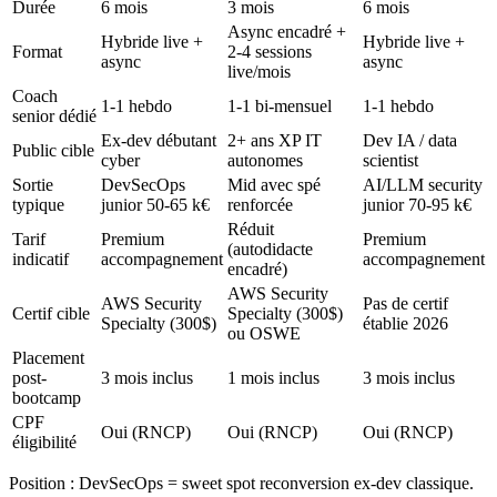
Durée
6 mois
3 mois
6 mois
Async encadré +
Hybride live +
Hybride live +
Format
2-4 sessions
async
async
live/mois
Coach
1-1 hebdo
1-1 bi-mensuel
1-1 hebdo
senior dédié
Ex-dev débutant
2+ ans XP IT
Dev IA / data
Public cible
cyber
autonomes
scientist
Sortie
DevSecOps
Mid avec spé
AI/LLM security
typique
junior 50-65 k€
renforcée
junior 70-95 k€
Réduit
Tarif
Premium
Premium
(autodidacte
indicatif
accompagnement
accompagnement
encadré)
AWS Security
AWS Security
Pas de certif
Certif cible
Specialty (300$)
Specialty (300$)
établie 2026
ou OSWE
Placement
post-
3 mois inclus
1 mois inclus
3 mois inclus
bootcamp
CPF
Oui (RNCP)
Oui (RNCP)
Oui (RNCP)
éligibilité
Position : DevSecOps = sweet spot reconversion ex-dev classique.