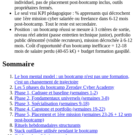
individuel, pas de placement post-bootcamp inclus, outils
propriétaires fermés.
Le seul vrai KPI pédagogique : % apprenants qui décrochent
une 1ère mission cyber salariée ou freelance dans 6-12 mois
post-bootcamp. Tout le reste est secondaire.
Position : un bootcamp réussi se mesure à 3 critères de sortie,
niveau réel atteint (passe entretien technique junior), portfolio
public démontré (visible recruteurs), mission décrochée à 6-12
mois. Coût d'opportunité d'un bootcamp inefficace = 12-18
mois de salaire perdu (40-65 k€) + budget formation gaspillé.
Sommaire
Le bon mental model : un bootcamp n'est pas une formation,
c'est un changement de trajectoire
Les 5 phases du bootcamp Zeroday Cyber Academy
Phase 1, Cadrage et baseline (semaines 1-2)
Phase 2, Fondamentaux universels (semaines 3-8)
Phase 3, Spécialisation (semaines 9-18)
Phase 4, Capstone et portfolio (semaines 19-22)
Phase 5, Placement et 1ère mission (semaines 23-26 + 12 sem
post-bootcamp)
Rituels hebdomadaires structurants
Stack outillage utilisée pendant le bootcamp