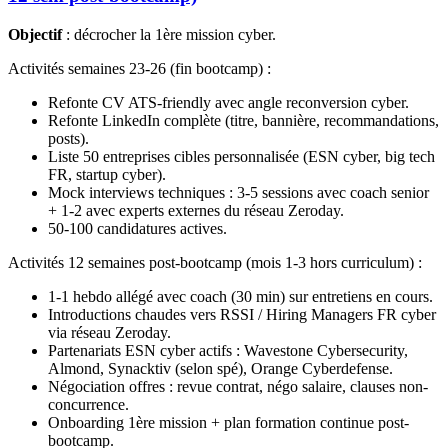
Objectif
: décrocher la 1ère mission cyber.
Activités semaines 23-26 (fin bootcamp) :
Refonte CV ATS-friendly avec angle reconversion cyber.
Refonte LinkedIn complète (titre, bannière, recommandations,
posts).
Liste 50 entreprises cibles personnalisée (ESN cyber, big tech
FR, startup cyber).
Mock interviews techniques : 3-5 sessions avec coach senior
+ 1-2 avec experts externes du réseau Zeroday.
50-100 candidatures actives.
Activités 12 semaines post-bootcamp (mois 1-3 hors curriculum) :
1-1 hebdo allégé avec coach (30 min) sur entretiens en cours.
Introductions chaudes vers RSSI / Hiring Managers FR cyber
via réseau Zeroday.
Partenariats ESN cyber actifs : Wavestone Cybersecurity,
Almond, Synacktiv (selon spé), Orange Cyberdefense.
Négociation offres : revue contrat, négo salaire, clauses non-
concurrence.
Onboarding 1ère mission + plan formation continue post-
bootcamp.