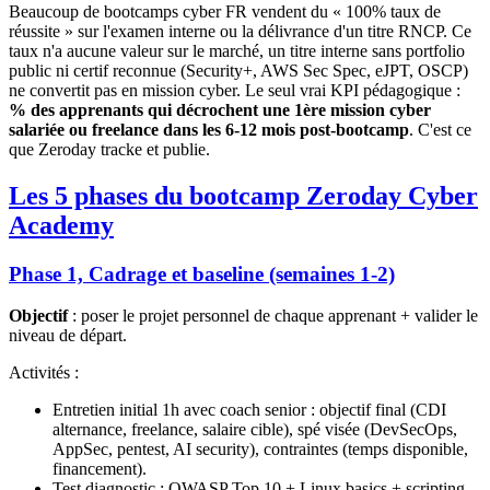
Beaucoup de bootcamps cyber FR vendent du « 100% taux de
réussite » sur l'examen interne ou la délivrance d'un titre RNCP. Ce
taux n'a aucune valeur sur le marché, un titre interne sans portfolio
public ni certif reconnue (Security+, AWS Sec Spec, eJPT, OSCP)
ne convertit pas en mission cyber. Le seul vrai KPI pédagogique :
% des apprenants qui décrochent une 1ère mission cyber
salariée ou freelance dans les 6-12 mois post-bootcamp
. C'est ce
que Zeroday tracke et publie.
Les 5 phases du bootcamp Zeroday Cyber
Academy
Phase 1, Cadrage et baseline (semaines 1-2)
Objectif
: poser le projet personnel de chaque apprenant + valider le
niveau de départ.
Activités :
Entretien initial 1h avec coach senior : objectif final (CDI
alternance, freelance, salaire cible), spé visée (DevSecOps,
AppSec, pentest, AI security), contraintes (temps disponible,
financement).
Test diagnostic : OWASP Top 10 + Linux basics + scripting