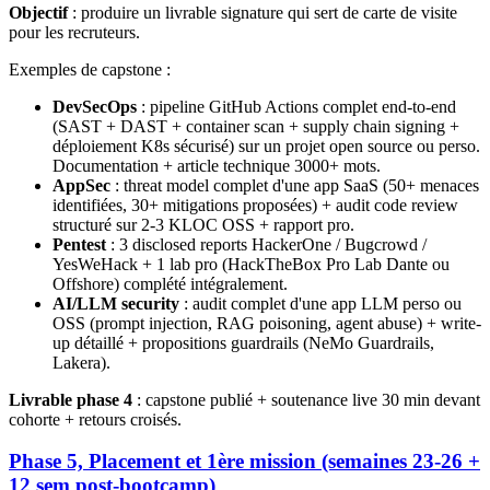
Objectif
: produire un livrable signature qui sert de carte de visite
pour les recruteurs.
Exemples de capstone :
DevSecOps
: pipeline GitHub Actions complet end-to-end
(SAST + DAST + container scan + supply chain signing +
déploiement K8s sécurisé) sur un projet open source ou perso.
Documentation + article technique 3000+ mots.
AppSec
: threat model complet d'une app SaaS (50+ menaces
identifiées, 30+ mitigations proposées) + audit code review
structuré sur 2-3 KLOC OSS + rapport pro.
Pentest
: 3 disclosed reports HackerOne / Bugcrowd /
YesWeHack + 1 lab pro (HackTheBox Pro Lab Dante ou
Offshore) complété intégralement.
AI/LLM security
: audit complet d'une app LLM perso ou
OSS (prompt injection, RAG poisoning, agent abuse) + write-
up détaillé + propositions guardrails (NeMo Guardrails,
Lakera).
Livrable phase 4
: capstone publié + soutenance live 30 min devant
cohorte + retours croisés.
Phase 5, Placement et 1ère mission (semaines 23-26 +
12 sem post-bootcamp)