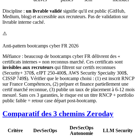
Discipline :
un livrable validé
signifie qu'il est public (GitHub,
Medium, blog) et accessible aux recruteurs. Pas de validation sur
livrable interne caché.
⚠️
Anti-pattern bootcamps cyber FR 2026
Méfiance : beaucoup de bootcamps cyber FR délivrent des «
certificats internes » non reconnus marché. Ces certificats sont
invisibles aux recruteurs
qui filtrent sur certifs reconnues
(Security+ 370$, eJPT 250-400$, AWS Security Specialty 300$,
CISSP 749$). Vérifier que le bootcamp choisi : (1) est inscrit RNCP
sur France Compétences, (2) prépare et finance partiellement une
certif marché reconnue, (3) publie un taux de placement à 6-12 mois
mesuré. Sans ces 3 garanties, le risque est un titre RNCP + portfolio
public faible = retour case départ post-bootcamp.
Comparatif des 3 chemins Zeroday
DevSecOps
Critère
DevSecOps
LLM Security
Autonomie