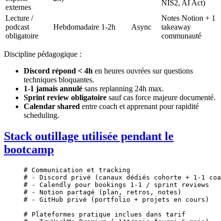
NIS2, AI Act)
externes
Lecture /
Notes Notion + 1
podcast
Hebdomadaire
1-2h
Async
takeaway
obligatoire
communauté
Discipline pédagogique :
Discord répond < 4h
en heures ouvrées sur questions
techniques bloquantes.
1-1 jamais annulé
sans replanning 24h max.
Sprint review obligatoire
sauf cas force majeure documenté.
Calendar shared
entre coach et apprenant pour rapidité
scheduling.
Stack outillage utilisée pendant le
bootcamp
# Communication et tracking
# - Discord privé (canaux dédiés cohorte + 1-1 coa
# - Calendly pour bookings 1-1 / sprint reviews
# - Notion partagé (plan, retros, notes)
# - GitHub privé (portfolio + projets en cours)
# Plateformes pratique inclues dans tarif